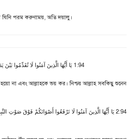
মে যিনি পরম করুণাময়, অতি দয়ালু।
يَا أَيُّهَا الَّذِينَ آمَنُوا لَا تُقَدِّمُوا بَيْنَ يَدَيِ ا
 হয়ো না এবং আল্লাহকে ভয় কর। নিশ্চয় আল্লাহ সবকিছু শুনেন
يَا أَيُّهَا الَّذِينَ آمَنُوا لَا تَرْفَعُوا أَصْوَاتَكُمْ فَوْقَ صَوْتِ النَّبِيِّ وَ