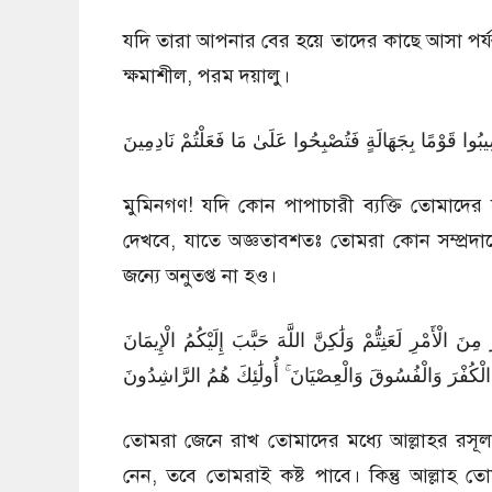
যদি তারা আপনার বের হয়ে তাদের কাছে আসা পর্য
ক্ষমাশীল, পরম দয়ালু।
49:6 وا قَوْمًا بِجَهَالَةٍ فَتُصْبِحُوا عَلَىٰ مَا فَعَلْتُمْ نَادِمِينَ
মুমিনগণ! যদি কোন পাপাচারী ব্যক্তি তোমাদ
দেখবে, যাতে অজ্ঞতাবশতঃ তোমরা কোন সম্প্রদায়
জন্যে অনুতপ্ত না হও।
49:7 رِ لَعَنِتُّمْ وَلَٰكِنَّ اللَّهَ حَبَّبَ إِلَيْكُمُ الْإِيمَانَ
مُ الْكُفْرَ وَالْفُسُوقَ وَالْعِصْيَانَ ۚ أُولَٰئِكَ هُمُ الرَّاشِدُونَ
তোমরা জেনে রাখ তোমাদের মধ্যে আল্লাহর রস
নেন, তবে তোমরাই কষ্ট পাবে। কিন্তু আল্লাহ ত