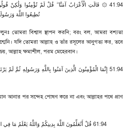
قَالَتِ الْأَعْرَابُ آمَنَّا ۖ قُلْ لَمْ تُؤْمِنُوا وَلَٰكِنْ قُولُوا أَسْلَمْن
تُطِيعُوا اللَّهَ وَرَسُولَهُ 
বলুনঃ তোমরা বিশ্বাস স্থাপন করনি; বরং বল, আমরা বশ্যতা
ন্মেনি। যদি তোমরা আল্লাহ ও তাঁর রসূলের আনুগত্য কর, তবে
িশ্চয়, আল্লাহ ক্ষমাশীল, পরম মেহেরবান।
إِنَّمَا الْمُؤْمِنُونَ الَّذِينَ آمَنُوا بِاللَّهِ وَرَسُولِهِ ثُمَّ لَمْ يَرْتَابُو ۚ
 ঈমান আনার পর সন্দেহ পোষণ করে না এবং আল্লাহর পথে প্রাণ
قُلْ أَتُعَلِّمُونَ اللَّهَ بِدِينِكُمْ وَاللَّهُ يَعْلَمُ مَا فِي السَّم