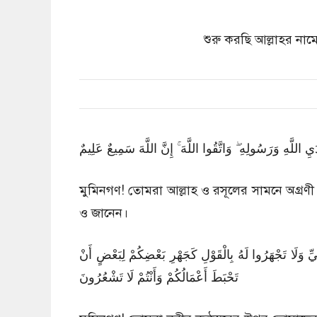
শুরু করছি আল্লাহর না
49:1 للَّهِ وَرَسُولِهِ ۖ وَاتَّقُوا اللَّهَ ۚ إِنَّ اللَّهَ سَمِيعٌ عَلِيمٌ
মুমিনগণ! তোমরা আল্লাহ ও রসূলের সামনে অগ্রণী
ও জানেন।
49:2 لَا تَجْهَرُوا لَهُ بِالْقَوْلِ كَجَهْرِ بَعْضِكُمْ لِبَعْضٍ أَنْ
تَحْبَطَ أَعْمَالُكُمْ وَأَنْتُمْ لَا تَشْعُرُونَ