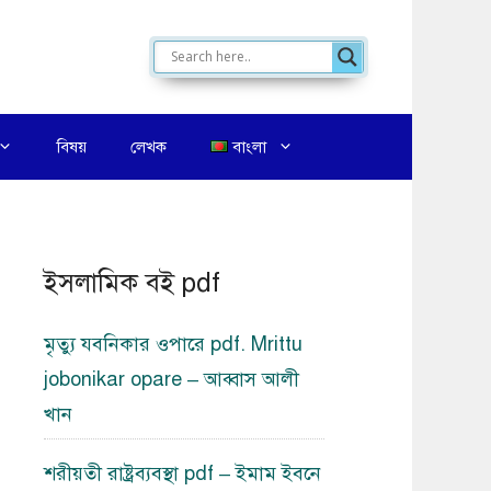
বিষয়
লেখক
বাংলা
ইসলামিক বই pdf
মৃত্যু যবনিকার ওপারে pdf. Mrittu
jobonikar opare – আব্বাস আলী
খান
শরীয়তী রাষ্ট্রব্যবস্থা pdf – ইমাম ইবনে