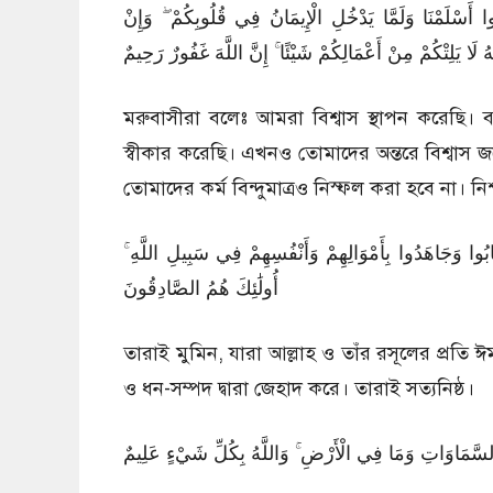
49:14 ۞ َا وَلَمَّا يَدْخُلِ الْإِيمَانُ فِي قُلُوبِكُمْ ۖ وَإِنْ
لَا يَلِتْكُمْ مِنْ أَعْمَالِكُمْ شَيْئًا ۚ إِنَّ اللَّهَ غَفُورٌ رَحِيمٌ
মরুবাসীরা বলেঃ আমরা বিশ্বাস স্থাপন করেছি। 
স্বীকার করেছি। এখনও তোমাদের অন্তরে বিশ্বাস জ
তোমাদের কর্ম বিন্দুমাত্রও নিস্ফল করা হবে না। ন
49:15 ا وَجَاهَدُوا بِأَمْوَالِهِمْ وَأَنْفُسِهِمْ فِي سَبِيلِ اللَّهِ
أُولَٰئِكَ هُمُ الصَّادِقُونَ
তারাই মুমিন, যারা আল্লাহ ও তাঁর রসূলের প্রতি
ও ধন-সম্পদ দ্বারা জেহাদ করে। তারাই সত্যনিষ্ঠ।
49:16 َاوَاتِ وَمَا فِي الْأَرْضِ ۚ وَاللَّهُ بِكُلِّ شَيْءٍ عَلِيمٌ