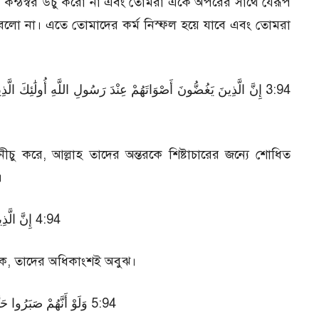
 কন্ঠস্বর উঁচু করো না এবং তোমরা একে অপরের সাথে যেরূপ
থা বলো না। এতে তোমাদের কর্ম নিস্ফল হয়ে যাবে এবং তোমরা
إِنَّ الَّذِينَ يَغُضُّونَ أَصْوَاتَهُمْ عِنْدَ رَسُولِ اللَّهِ أُولَٰئِكَ الَّذِينَ امْت
ীচু করে, আল্লাহ তাদের অন্তরকে শিষ্টাচারের জন্যে শোধিত
।
إِنَّ الَّذِينَ يُ
াকে, তাদের অধিকাংশই অবুঝ।
وَلَوْ أَنَّهُمْ صَبَرُوا حَتَّىٰ تَ