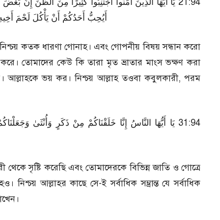
يَا أَيُّهَا الَّذِينَ آمَنُوا اجْتَنِبُوا كَثِيرًا مِنَ الظَّنِّ إِنَّ بَعْضَ الظَّ ۚ
أَيُحِبُّ أَحَدُكُمْ أَنْ يَأْكُلَ لَحْمَ أَخِيهِ 
নিশ্চয় কতক ধারণা গোনাহ। এবং গোপনীয় বিষয় সন্ধান করো
 করে। তোমাদের কেউ কি তারা মৃত ভ্রাতার মাংস ভক্ষণ করা
র। আল্লাহকে ভয় কর। নিশ্চয় আল্লাহ তওবা কবুলকারী, পরম
يَا أَيُّهَا النَّاسُ إِنَّا خَلَقْنَاكُمْ مِنْ ذَكَرٍ وَأُنْثَىٰ وَجَعَلْنَاكُمْ شُعُو
েকে সৃষ্টি করেছি এবং তোমাদেরকে বিভিন্ন জাতি ও গোত্রে
নিশ্চয় আল্লাহর কাছে সে-ই সর্বাধিক সম্ভ্রান্ত যে সর্বাধিক
রাখেন।