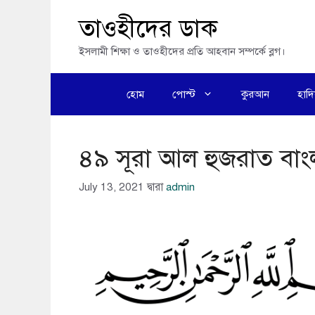
এড়িেয়
তাওহীদের ডাক
লেখায়
ইসলামী শিক্ষা ও তাওহীদের প্রতি আহবান সম্পর্কে ব্লগ।
যান
হোম
পোস্ট
কুরআন
হাদ
৪৯ সূরা আল হুজরাত বাং
July 13, 2021
দ্বারা
admin