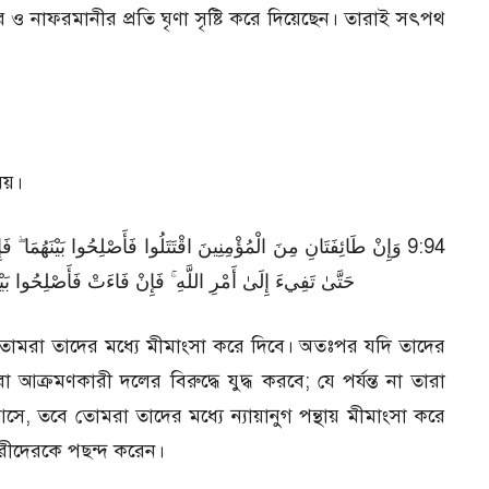
ার ও নাফরমানীর প্রতি ঘৃণা সৃষ্টি করে দিয়েছেন। তারাই সৎপথ
াময়।
وَإِنْ طَائِفَتَانِ مِنَ الْمُؤْمِنِينَ اقْتَتَلُوا فَأَصْلِحُوا بَيْنَهُمَا ۖ فَإِنْ 
حَتَّىٰ تَفِيءَ إِلَىٰ أَمْرِ اللَّهِ ۚ فَإِنْ فَاءَتْ فَأَصْلِحُوا بَي
ে তোমরা তাদের মধ্যে মীমাংসা করে দিবে। অতঃপর যদি তাদের
মণকারী দলের বিরুদ্ধে যুদ্ধ করবে; যে পর্যন্ত না তারা
ে, তবে তোমরা তাদের মধ্যে ন্যায়ানুগ পন্থায় মীমাংসা করে
রীদেরকে পছন্দ করেন।