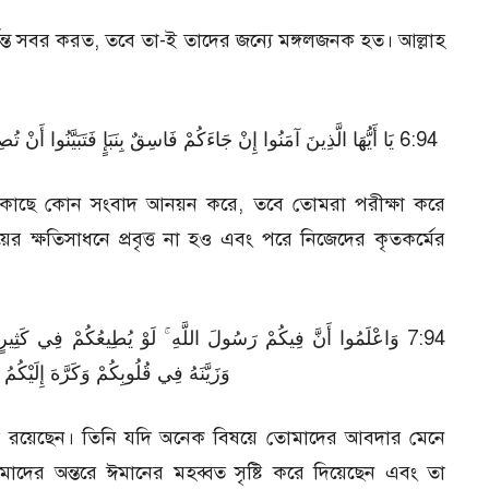
ন্ত সবর করত, তবে তা-ই তাদের জন্যে মঙ্গলজনক হত। আল্লাহ
يَا أَيُّهَا الَّذِينَ آمَنُوا إِنْ جَاءَكُمْ فَاسِقٌ بِنَبَإٍ فَتَبَيَّنُوا أَنْ تُصِيبُ
ের কাছে কোন সংবাদ আনয়ন করে, তবে তোমরা পরীক্ষা করে
ের ক্ষতিসাধনে প্রবৃত্ত না হও এবং পরে নিজেদের কৃতকর্মের
وَاعْلَمُوا أَنَّ فِيكُمْ رَسُولَ اللَّهِ ۚ لَوْ يُطِيعُكُمْ فِي كَثِيرٍ مِنَ الْأَمْ
وَزَيَّنَهُ فِي قُلُوبِكُمْ وَكَرَّهَ إِلَيْكُ
ূল রয়েছেন। তিনি যদি অনেক বিষয়ে তোমাদের আবদার মেনে
োমাদের অন্তরে ঈমানের মহব্বত সৃষ্টি করে দিয়েছেন এবং তা