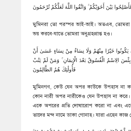
49:10 وا بَيْنَ أَخَوَيْكُمْ ۚ وَاتَّقُوا اللَّهَ لَعَلَّكُمْ تُرْحَمُونَ
মুমিনরা তো পরস্পর ভাই-ভাই। অতএব, তোমরা 
ভয় করবে-যাতে তোমরা অনুগ্রহপ্রাপ্ত হও।
49:11 ُوا خَيْرًا مِنْهُمْ وَلَا نِسَاءٌ مِنْ نِسَاءٍ عَسَىٰ أَنْ
بِ ۖ بِئْسَ الِاسْمُ الْفُسُوقُ بَعْدَ الْإِيمَانِ ۚ وَمَنْ لَمْ يَتُبْ
فَأُولَٰئِكَ هُمُ الظَّالِمُونَ
মুমিনগণ, কেউ যেন অপর কাউকে উপহাস না করে
কোন নারী অপর নারীকেও যেন উপহাস না করে। কে
একে অপরের প্রতি দোষারোপ করো না এবং একে
তাদের মন্দ নামে ডাকা গোনাহ। যারা এহেন কাজ