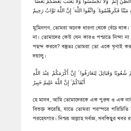
49:12 نِّ إِثْمٌ ۖ وَلَا تَجَسَّسُوا وَلَا يَغْتَبْ بَعْضُكُمْ بَعْضًا
مَيْتًا فَكَرِهْتُمُوهُ ۚ وَاتَّقُوا اللَّهَ ۚ إِنَّ اللَّهَ تَوَّابٌ رَحِيمٌ
মুমিনগণ, তোমরা অনেক ধারণা থেকে বেঁচে থাক। 
না। তোমাদের কেউ যেন কারও পশ্চাতে নিন্দা না
পছন্দ করবে? বস্তুতঃ তোমরা তো একে ঘৃণাই ক
দয়ালু।
49:13 بًا وَقَبَائِلَ لِتَعَارَفُوا ۚ إِنَّ أَكْرَمَكُمْ عِنْدَ اللَّهِ
أَتْقَاكُمْ ۚ إِنَّ اللَّهَ عَلِيمٌ خَبِيرٌ
হে মানব, আমি তোমাদেরকে এক পুরুষ ও এক নারী থ
বিভক্ত করেছি, যাতে তোমরা পরস্পরে পরিচিতি হও। 
পরহেযগার। নিশ্চয় আল্লাহ সর্বজ্ঞ, সবকিছুর খবর 