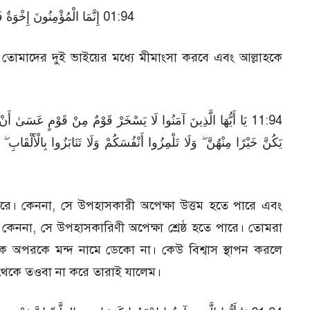
إِنَّمَا الْمُؤْمِنُونَ إِخْوَةٌ فَأَصْلِحُ
তোমাদের দুই ভাইয়ের মধ্যে মীমাংসা করবে এবং আল্লাহকে
يَا أَيُّهَا الَّذِينَ آمَنُوا لَا يَسْخَرْ قَوْمٌ مِنْ قَوْمٍ عَسَىٰ أَنْ يَكُون
يَكُنَّ خَيْرًا مِنْهُنَّ ۖ وَلَا تَلْمِزُوا أَنْفُسَكُمْ وَلَا تَنَابَزُوا بِالْأَلْقَا
। কেননা, সে উপহাসকারী অপেক্ষা উত্তম হতে পারে এবং
ননা, সে উপহাসকারিণী অপেক্ষা শ্রেষ্ঠ হতে পারে। তোমরা
 অপরকে মন্দ নামে ডেকো না। কেউ বিশ্বাস স্থাপন করলে
 থেকে তওবা না করে তারাই যালেম।