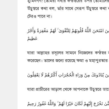
মুমিনগণ! তোমরা নবীর কন্ঠস্বরের উপর তোমাদের
উঁচুস্বরে কথা বল, তাঁর সাথে সেরূপ উঁচুস্বরে ক
টেরও পাবে না।
49:3 َحَنَ اللَّهُ قُلُوبَهُمْ لِلتَّقْوَىٰ ۚ لَهُمْ مَغْفِرَةٌ وَأَجْرٌ
عَظِيمٌ
যারা আল্লাহর রসূলের সামনে নিজেদের কন্ঠস্বর ন
করেছেন। তাদের জন্যে রয়েছে ক্ষমা ও মহাপুরস্কার
49:4 نَادُونَكَ مِنْ وَرَاءِ الْحُجُرَاتِ أَكْثَرُهُمْ لَا يَعْقِلُونَ
যারা প্রাচীরের আড়াল থেকে আপনাকে উচুস্বরে ড
49:5 خْرُجَ إِلَيْهِمْ لَكَانَ خَيْرًا لَهُمْ ۚ وَاللَّهُ غَفُورٌ رَحِيمٌ