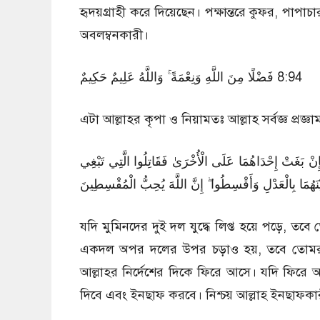
হৃদয়গ্রাহী করে দিয়েছেন। পক্ষান্তরে কুফর, পাপাচ
অবলম্বনকারী।
49:8 فَضْلًا مِنَ اللَّهِ وَنِعْمَةً ۚ وَاللَّهُ عَلِيمٌ حَكِيمٌ
এটা আল্লাহর কৃপা ও নিয়ামতঃ আল্লাহ সর্বজ্ঞ প্রজ্ঞ
49:9 بَغَتْ إِحْدَاهُمَا عَلَى الْأُخْرَىٰ فَقَاتِلُوا الَّتِي تَبْغِي
ْنَهُمَا بِالْعَدْلِ وَأَقْسِطُوا ۖ إِنَّ اللَّهَ يُحِبُّ الْمُقْسِطِينَ
যদি মুমিনদের দুই দল যুদ্ধে লিপ্ত হয়ে পড়ে, তব
একদল অপর দলের উপর চড়াও হয়, তবে তোমরা আক্র
আল্লাহর নির্দেশের দিকে ফিরে আসে। যদি ফিরে আস
দিবে এবং ইনছাফ করবে। নিশ্চয় আল্লাহ ইনছাফকা