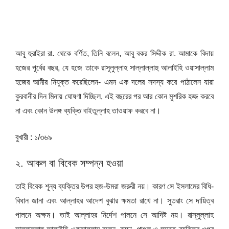
আবূ হুরাইরা রা. থেকে বর্ণিত, তিনি বলেন, আবূ বকর সিদ্দীক রা. আমাকে বিদায়
হজের পূর্বের বছর, যে হজে তাকে রাসূলুল্লাহ সাল্লাল্লাহু আলাইহি ওয়াসাল্লাম
হজের আমীর নিযুক্ত করেছিলেন- এমন এক দলের সদস্য করে পাঠালেন যারা
কুরবানীর দিন মিনায় ঘোষণা দিচ্ছিল, এই বছরের পর আর কোন মুশরিক হজ্জ করবে
না এবং কোন উলঙ্গ ব্যক্তি বাইতুল্লাহ তাওয়াফ করবে না।
বুখারী : ১/৩৬৯
২. আকল বা বিবেক সম্পন্ন হওয়া
তাই বিবেক শূন্য ব্যক্তির উপর হজ-উমরা জরুরী নয়। কারণ সে ইসলামের বিধি-
বিধান জানা এবং আল্লাহর আদেশ বুঝার ক্ষমতা রাখে না। সুতরাং সে দায়িত্ব
পালনে অক্ষম। তাই আল্লাহর নির্দেশ পালনে সে আদিষ্ট নয়। রাসূলুল্লাহ