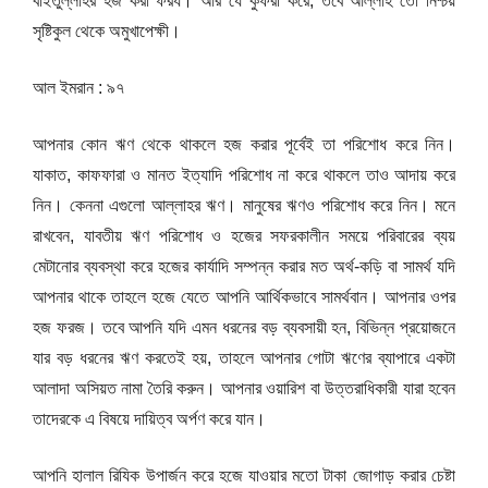
বাইতুল্লাহর হজ করা ফরয। আর যে কুফরী করে, তবে আল্লাহ তো নিশ্চয়
সৃষ্টিকুল থেকে অমুখাপেক্ষী।
আল ইমরান : ৯৭
আপনার কোন ঋণ থেকে থাকলে হজ করার পূর্বেই তা পরিশোধ করে নিন।
যাকাত, কাফফারা ও মানত ইত্যাদি পরিশোধ না করে থাকলে তাও আদায় করে
নিন। কেননা এগুলো আল্লাহর ঋণ। মানুষের ঋণও পরিশোধ করে নিন। মনে
রাখবেন, যাবতীয় ঋণ পরিশোধ ও হজের সফরকালীন সময়ে পরিবারের ব্যয়
মেটানোর ব্যবস্থা করে হজের কার্যাদি সম্পন্ন করার মত অর্থ-কড়ি বা সামর্থ যদি
আপনার থাকে তাহলে হজে যেতে আপনি আর্থিকভাবে সামর্থবান। আপনার ওপর
হজ ফরজ। তবে আপনি যদি এমন ধরনের বড় ব্যবসায়ী হন, বিভিন্ন প্রয়োজনে
যার বড় ধরনের ঋণ করতেই হয়, তাহলে আপনার গোটা ঋণের ব্যাপারে একটা
আলাদা অসিয়ত নামা তৈরি করুন। আপনার ওয়ারিশ বা উত্তরাধিকারী যারা হবেন
তাদেরকে এ বিষয়ে দায়িত্ব অর্পণ করে যান।
আপনি হালাল রিযিক উপার্জন করে হজে যাওয়ার মতো টাকা জোগাড় করার চেষ্টা