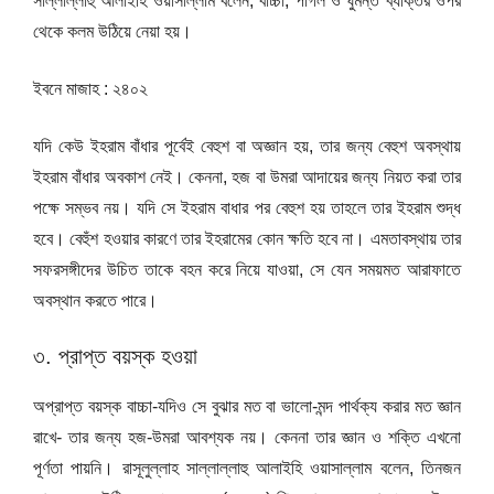
সাল্লাল্লাহু আলাইহি ওয়াসাল্লাম বলেন, বাচ্চা, পাগল ও ঘুমন্ত ব্যক্তির ওপর
থেকে কলম উঠিয়ে নেয়া হয়।
ইবনে মাজাহ : ২৪০২
যদি কেউ ইহরাম বাঁধার পূর্বেই বেহুশ বা অজ্ঞান হয়, তার জন্য বেহুশ অবস্থায়
ইহরাম বাঁধার অবকাশ নেই। কেননা, হজ বা উমরা আদায়ের জন্য নিয়ত করা তার
পক্ষে সম্ভব নয়। যদি সে ইহরাম বাধার পর বেহুশ হয় তাহলে তার ইহরাম শুদ্ধ
হবে। বেহুঁশ হওয়ার কারণে তার ইহরামের কোন ক্ষতি হবে না। এমতাবস্থায় তার
সফরসঙ্গীদের উচিত তাকে বহন করে নিয়ে যাওয়া, সে যেন সময়মত আরাফাতে
অবস্থান করতে পারে।
৩. প্রাপ্ত বয়স্ক হওয়া
অপ্রাপ্ত বয়স্ক বাচ্চা-যদিও সে বুঝার মত বা ভালো-মন্দ পার্থক্য করার মত জ্ঞান
রাখে- তার জন্য হজ-উমরা আবশ্যক নয়। কেননা তার জ্ঞান ও শক্তি এখনো
পূর্ণতা পায়নি। রাসূলুল্লাহ সাল্লাল্লাহু আলাইহি ওয়াসাল্লাম বলেন, তিনজন