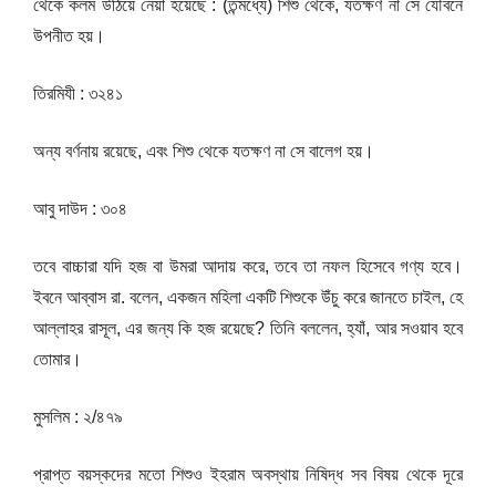
থেকে কলম উঠিয়ে নেয়া হয়েছে : (তন্মধ্যে) শিশু থেকে, যতক্ষণ না সে যৌবনে
উপনীত হয়।
তিরমিযী : ৩২৪১
অন্য বর্ণনায় রয়েছে, এবং শিশু থেকে যতক্ষণ না সে বালেগ হয়।
আবু দাউদ : ৩০৪
তবে বাচ্চারা যদি হজ বা উমরা আদায় করে, তবে তা নফল হিসেবে গণ্য হবে।
ইবনে আব্বাস রা. বলেন, একজন মহিলা একটি শিশুকে উঁচু করে জানতে চাইল, হে
আল্লাহর রাসূল, এর জন্য কি হজ রয়েছে? তিনি বললেন, হ্যাঁ, আর সওয়াব হবে
তোমার।
মুসলিম : ২/৪৭৯
প্রাপ্ত বয়স্কদের মতো শিশুও ইহরাম অবস্থায় নিষিদ্ধ সব বিষয় থেকে দূরে