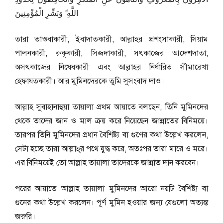
اللَّهِ ۗ وَبَشِّرِ الْمُؤْمِنِينَ
তারা তাওবাকারী, ইবাদাতকারী, আল্লাহর প্রশংসাকারী, সিয়াম
পালনকারী, রুকূকারী, সিজদাকারী, সৎকাজের আদেশদাতা,
অসৎকাজের নিষেধকারী এবং আল্লাহর নির্ধারিত সীমারেখা
হেফাযতকারী। আর মুমিনদেরকে তুমি সুসংবাদ দাও।
আল্লাহ সুবাহানাহুয়া তায়ালা প্রথম আয়াতে বলছেন, তিনি মুমিনদের
থেকে তাদের জান ও মাল ক্রয় করে নিয়েছেন জান্নাতের বিনিময়ে।
তারপর তিনি মুমিনদের প্রধান বৈশিষ্ট্য বা গুণের কথা উল্লেখ করলেন,
সেটা হচ্ছে তারা আল্লাহ্‌র পথে যুদ্ধ করে, অতঃপর তারা মারে ও মরে।
এর বিনিময়েই তো আল্লাহ তায়ালা তাদেরকে জান্নাত দান করবেন।
পরের আয়াতে আল্লাহ তায়ালা মুমিনদের আরো নয়টি বৈশিষ্ট্য বা
গুনের কথা উল্লেখ করলেন। পূর্ণ মুমিন হওয়ার জন্য যেগুলো অত্যন্ত
জরুরি।