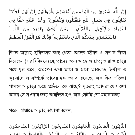
إِنَّ اللَّهَ اشْتَرَىٰ مِنَ الْمُؤْمِنِينَ أَنْفُسَهُمْ وَأَمْوَالَهُمْ بِأَنَّ لَهُمُ الْجَنَّةَ ۚ
يُقَاتِلُونَ فِي سَبِيلِ اللَّهِ فَيَقْتُلُونَ وَيُقْتَلُونَ ۖ وَعْدًا عَلَيْهِ حَقًّا فِي
التَّوْرَاةِ وَالْإِنْجِيلِ وَالْقُرْآنِ ۚ وَمَنْ أَوْفَىٰ بِعَهْدِهِ مِنَ اللَّهِ ۚ
فَاسْتَبْشِرُوا بِبَيْعِكُمُ الَّذِي بَايَعْتُمْ بِهِ ۚ وَذَٰلِكَ هُوَ الْفَوْزُ الْعَظِيمُ
নিশ্চয় আল্লাহ মুমিনদের কাছ থেকে তাদের জীবন ও সম্পদ কিনে
নিয়েছেন (এর বিনিময়ে) যে, তাদের জন্য আছে জান্নাত; তারা আল্লাহ্‌র
পথে যুদ্ধ করে, অতঃপর তারা মারে ও মরে; তাওরাত, ইঞ্জীল ও
কুরআনে এ সম্পর্কে তাদের হক ওয়াদা রয়েছে; আর নিজ প্রতিজ্ঞা
পালনে আল্লাহর চেয়ে শ্রেষ্ঠতর কে আছে? সুতরাং তোমরা যে সওদা
করেছ সে সওদার জন্য আনন্দিত হও; আর সেটাই তো মহাসাফল্য।
পরের আয়াতে আল্লাহ তায়ালা বলেন,
التَّائِبُونَ الْعَابِدُونَ الْحَامِدُونَ السَّائِحُونَ الرَّاكِعُونَ السَّاجِدُونَ
الْآمِرُونَ بِالْمَعْرُوفِ وَالنَّاهُونَ عَنِ الْمُنْكَرِ وَالْحَافِظُونَ لِحُدُودِ