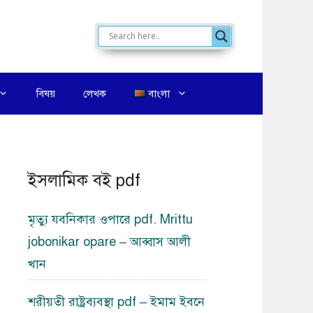
বিষয়
লেখক
বাংলা
ইসলামিক বই pdf
মৃত্যু যবনিকার ওপারে pdf. Mrittu
jobonikar opare – আব্বাস আলী
খান
শরীয়তী রাষ্ট্রব্যবস্থা pdf – ইমাম ইবনে