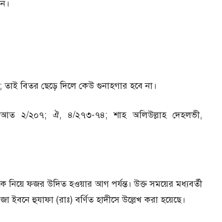
েন।
নয়; তাই বিতর ছেড়ে দিলে কেউ গুনাহগার হবে না।
 মিরআত ২/২০৭; ঐ, ৪/২৭৩-৭৪; শাহ অলিউল্লাহ দেহলভী,
িয়ে ফজর উদিত হওয়ার আগ পর্যন্ত। উক্ত সময়ের মধ্যবর্তী
া ইবনে হুযাফা (রাঃ) বর্ণিত হাদীসে উল্লেখ করা হয়েছে।