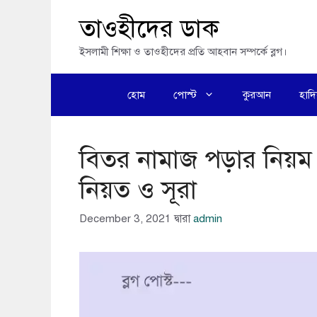
এড়িেয়
তাওহীদের ডাক
লেখায়
ইসলামী শিক্ষা ও তাওহীদের প্রতি আহবান সম্পর্কে ব্লগ।
যান
হোম
পোস্ট
কুরআন
হাদ
বিতর নামাজ পড়ার নিয়ম
নিয়ত ও সূরা
December 3, 2021
দ্বারা
admin