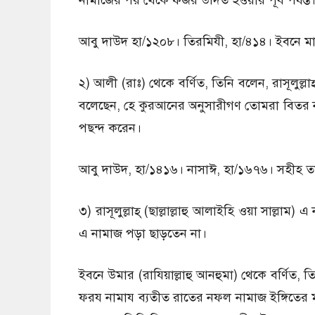
নামাজের পর থেকে ফজর উদিত হওয়ার পূর্ব পর্যন্ত
আবু দাউদ হা/১২০৮। তিরমিযী, হা/৪১৪। ইবনে ম
২) আলী (রাঃ) থেকে বর্ণিত, তিনি বলেন, রাসূলুল্লাহ
বলেছেন, হে কুরআনের অনুসারীগণ তোমরা বিতর ন
পছন্দ করেন।
আবু দাউদ, হা/১৪১৬। নাসাঈ, হা/১৬৭৬। সহীহ ত
৩) রাসূলুল্লাহ্ (ছাল্লাল্লাহু আলাইহি ওয়া সাল্
এ নামাজ পড়া ছাড়তেন না।
ইবনে উমার (রাযিয়াল্লাহু আনহুমা) থেকে বর্ণিত, তি
ফরয নামায ব্যতীত রাতের নফল নামাজ ইঙ্গিতের 