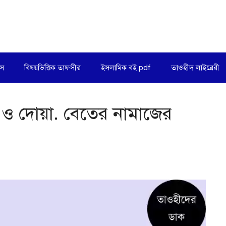
িস
বিষয়ভিত্তিক তাফসীর
ইসলামিক বই pdf
তাওহীদ লাইব্রেরী
 ও দোয়া. বেতের নামাজের