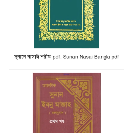
সুনানে নাসাঈ শরীফ pdf. Sunan Nasai Bangla pdf