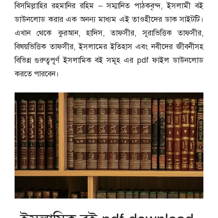
বিসমিল্লাহির রহমানির রহিম – সম্মানিত পাঠকবৃন্দ, ইসলামী বই
ডাউনলোড করার এক অনন্য মাধ্যম এই তাওহীদের ডাক সাইটটি।
এখান থেকে কুরআন, হাদিস, তাফসীর, সূরাভিত্তিক তাফসীর,
বিষয়ভিত্তিক তাফসীর, ইসলামের ইতিহাস এবং নবীদের জীবনীসহ
বিভিন্ন গুরুত্বপূর্ণ ইসলামিক বই সমূহ এর pdf ফাইল ডাউনলোড
করতে পারবেন।