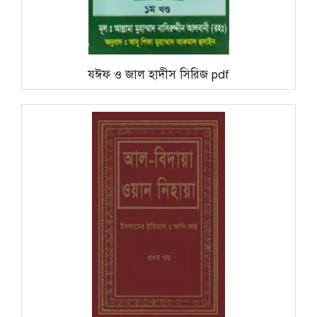
যঈফ ও জাল হাদীস সিরিজ pdf