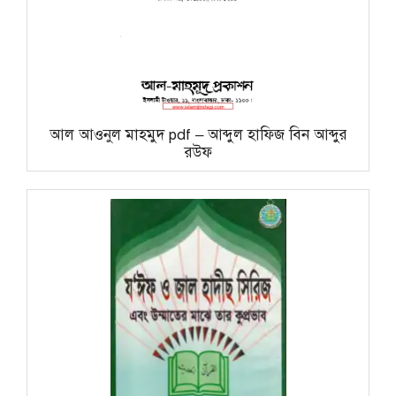
আল আওনুল মাহমুদ pdf – আব্দুল হাফিজ বিন আব্দুর
রউফ