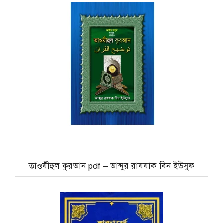
তাওযীহুল কুরআন pdf – আব্দুর রাযযাক বিন ইউসুফ