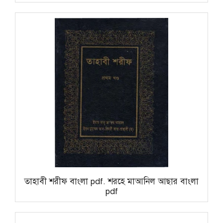
তাহাবী শরীফ বাংলা pdf. শরহে মাআনিল আছার বাংলা
pdf