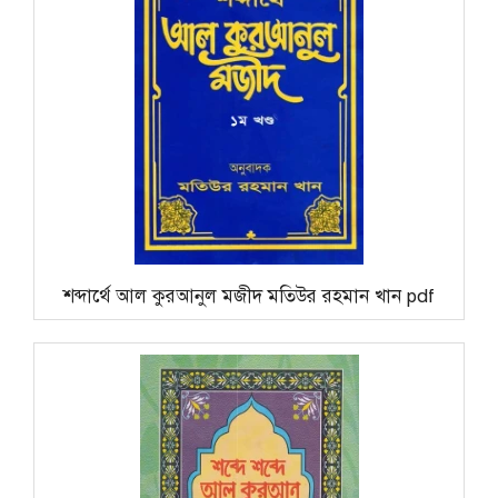
শব্দার্থে আল কুরআনুল মজীদ মতিউর রহমান খান pdf