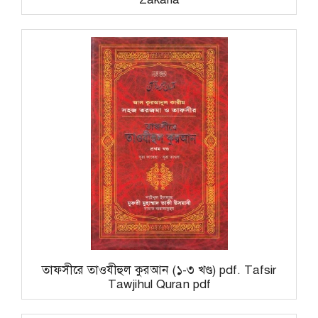
তাফসীরে তাওযীহুল কুরআন (১-৩ খণ্ড) pdf. Tafsir
Tawjihul Quran pdf