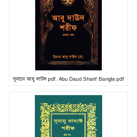
সুনানে আবু দাউদ pdf. Abu Daud Sharif Bangla pdf