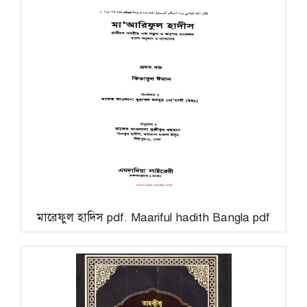
মারেফুল হাদিস pdf. Maariful hadith Bangla pdf