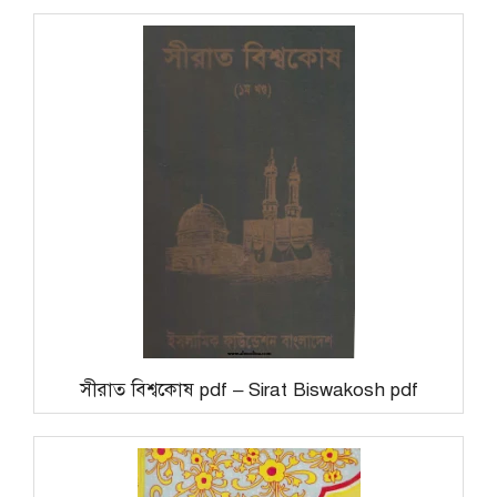
সীরাত বিশ্বকোষ pdf – Sirat Biswakosh pdf