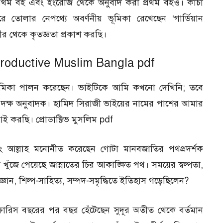
 প্রথম বই এবং ইংরেজি থেকে অনুবাদ করা প্রথম বইও। কাঁচা
তোলার নেপথ্যে অবর্ণনীয় ভূমিকা রেখেছেন ‘গার্ডিয়ান
ীর থেকে কৃতজ্ঞতা প্রকাশ করছি।
– Productive Muslim Bangla pdf
ূমিকা পালন করেছেন। ভাইটিকে আমি কখনো দেখিনি; তবে
দক্ষ অনুবাদক। হামিদ সিরাজী ভাইয়ের নামের পাশের আমার
ই করছি। প্রোডাক্টিভ মুসলিম pdf
়ং আল্লাহ মনোনীত করেছেন গোটা মানবজাতির পথপ্রদর্শক
ঁজে পেয়েছে জান্নাতের চির আকাঙ্ক্ষিত পথ। সময়ের স্বল্পতা,
জ্ঞান, শিল্প-সাহিত্য, সম্পদ-সমৃদ্ধিতে ইতিহাস গড়েছিলেন?
াদ ফারিস বছরের পর বছর হেঁটেছেন সুদূর অতীত থেকে বর্তমান