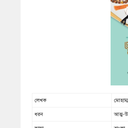
লেখক
মোহাম্
ধরন
আত্ম-উ