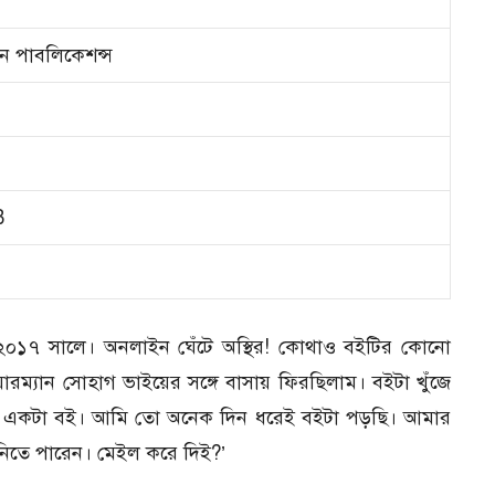
়ান পাবলিকেশন্স
B
২০১৭ সালে। অনলাইন ঘেঁটে অস্থির! কোথাও বইটির কোনো
ম্যান সোহাগ ভাইয়ের সঙ্গে বাসায় ফিরছিলাম। বইটা খুঁজে
রণ একটা বই। আমি তো অনেক দিন ধরেই বইটা পড়ছি। আমার
নিতে পারেন। মেইল করে দিই?’