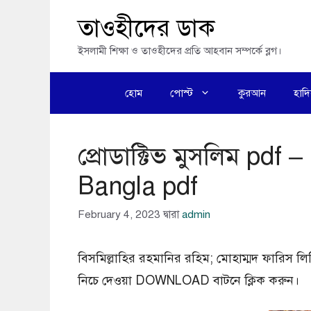
এড়িেয়
তাওহীদের ডাক
লেখায়
ইসলামী শিক্ষা ও তাওহীদের প্রতি আহবান সম্পর্কে ব্লগ।
যান
হোম
পোস্ট
কুরআন
হাদ
প্রোডাক্টিভ মুসলিম pdf
Bangla pdf
February 4, 2023
দ্বারা
admin
বিসমিল্লাহির রহমানির রহিম; মোহাম্মদ ফারিস 
নিচে দেওয়া DOWNLOAD বাটনে ক্লিক করুন।