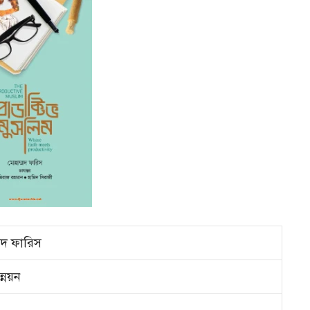
মদ ফারিস
ন্নয়ন