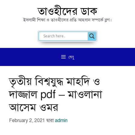
এড়িেয়
তাওহীদের ডাক
লেখায়
ইসলামী শিক্ষা ও তাওহীদের প্রতি আহবান সম্পর্কে ব্লগ।
যান
মেনু
তৃতীয় বিশ্বযুদ্ধ মাহদি ও
দাজ্জাল pdf – মাওলানা
আসেম ওমর
February 2, 2021
দ্বারা
admin