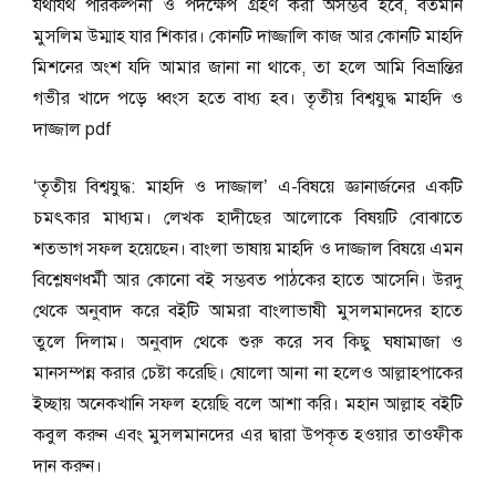
যথাযথ পরিকল্পনা ও পদক্ষেপ গ্রহণ করা অসম্ভব হবে, বর্তমান
মুসলিম উম্মাহ যার শিকার। কোনটি দাজ্জালি কাজ আর কোনটি মাহদি
মিশনের অংশ যদি আমার জানা না থাকে, তা হলে আমি বিভ্রান্তির
গভীর খাদে পড়ে ধ্বংস হতে বাধ্য হব। তৃতীয় বিশ্বযুদ্ধ মাহদি ও
দাজ্জাল pdf
‘তৃতীয় বিশ্বযুদ্ধ: মাহদি ও দাজ্জাল’ এ-বিষয়ে জ্ঞানার্জনের একটি
চমৎকার মাধ্যম। লেখক হাদীছের আলোকে বিষয়টি বোঝাতে
শতভাগ সফল হয়েছেন। বাংলা ভাষায় মাহদি ও দাজ্জাল বিষয়ে এমন
বিশ্লেষণধর্মী আর কোনো বই সম্ভবত পাঠকের হাতে আসেনি। উরদু
থেকে অনুবাদ করে বইটি আমরা বাংলাভাষী মুসলমানদের হাতে
তুলে দিলাম। অনুবাদ থেকে শুরু করে সব কিছু ঘষামাজা ও
মানসম্পন্ন করার চেষ্টা করেছি। ষোলো আনা না হলেও আল্লাহপাকের
ইচ্ছায় অনেকখানি সফল হয়েছি বলে আশা করি। মহান আল্লাহ বইটি
কবুল করুন এবং মুসলমানদের এর দ্বারা উপকৃত হওয়ার তাওফীক
দান করুন।