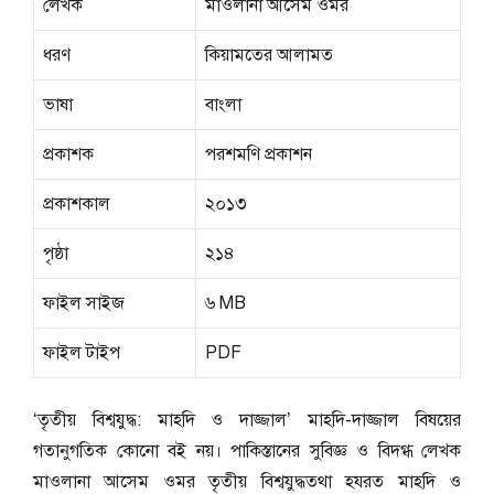
লেখক
মাওলানা আসেম ওমর
ধরণ
কিয়ামতের আলামত
ভাষা
বাংলা
প্রকাশক
পরশমণি প্রকাশন
প্রকাশকাল
২০১৩
পৃষ্ঠা
২১৪
ফাইল সাইজ
৬ MB
ফাইল টাইপ
PDF
‘তৃতীয় বিশ্বযুদ্ধ: মাহদি ও দাজ্জাল’ মাহদি-দাজ্জাল বিষয়ের
গতানুগতিক কোনো বই নয়। পাকিস্তানের সুবিজ্ঞ ও বিদগ্ধ লেখক
মাওলানা আসেম ওমর তৃতীয় বিশ্বযুদ্ধতথা হযরত মাহদি ও