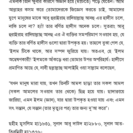
এমনকি তিনি ক্ষুধার কারণে অজ্ঞান হয়ে (মাটিতে) পড়ে যেতেন। আমি
আল্লাহর কসম করে তোমাদেরকে জিজ্ঞেস করতে চাই, আমাদের
যুগে মানুষের মাঝে আবূ হুরাইরাহ রাদিয়াল্লাহু আনহু এর হাদীস চলে,
নাকি চলে না? হ্যাঁ! তার বর্ণিত হাদীস অনেক চলে। সুতরাং আবূ
হুরাইরাহ রাদিয়াল্লাহু আনহু এর ঐ ব্যক্তির সমপরিমাণ সওয়াব হয়, যে
ব্যক্তি তার বর্ণিত হাদীস গুলো দ্বারা উপকৃত হয়। তাহলে বুঝা গেল যে,
‘ইলম টিকে থাকে, আর সম্পদ ফুরিয়ে যায়। অতএব, হে ‘ইলম
অন্বেষণকারী! ‘ইলমকে আঁকড়ে ধরা তোমার উপর অপরিহার্য। হাদীসে
প্রমাণিত আছে যে, নাবী ছল্লাল্লাহু আলাইহি ওয়া সাল্লাম বলেছেন,
“যখন মানুষ মারা যায়, তখন তিনটি আমল ছাড়া তার সকল আমল
(সকল আমলের সওয়াব তার থেকে) ছিন্ন হয়ে যায়। ছাদাক্বায়ে
জারিয়া, এমন ইলম (জ্ঞান), যার দ্বারা উপকৃত হওয়া যায় এবং এমন
সৎ সন্তান, যে সন্তান (তার মৃত্যুর পর) তার জন্য দু’আ করে”।
ছহীহ মুসলিম হা/১৬৩১, সুনান আবূ দাউদ হা/২৮৮০, সুনান আত-
তিরমিযী হা/১৩৭৬।