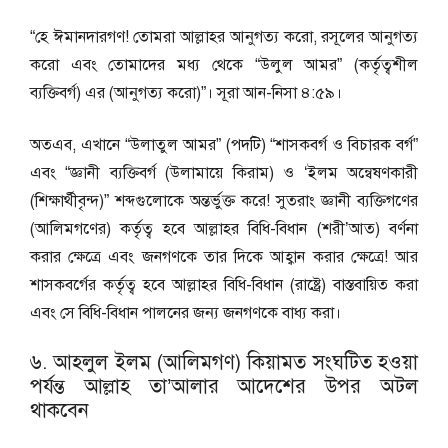
“হে ঈমানদারগণ! তোমরা আল্লাহর আনুগত্য করো, রসূলের আনুগত্য
করো এবং তোমাদের মধ্য থেকে “উলুল আমর” (কর্তৃত্বশীল
ব্যক্তিবর্গ) এর (আনুগত্য করো)”। সূরা আন-নিসা ৪:৫৯।
অতএব, এখানে “উলাতুল আমর” (পদটি) “শাসকবর্গ ও বিচারক বর্গ”
এবং “জ্ঞানী ব্যক্তিবর্গ (উলামায়ে কিরাম) ও ‘ইলম অন্বেষণকারী
(শিক্ষার্থীবৃন্দ)” শব্দগুলোকে অন্তর্ভুক্ত করে! সুতরাং জ্ঞানী ব্যক্তিগণের
(আলিমগণের) কর্তৃত্ব হবে আল্লাহর বিধি-বিধান (শরী’আত) বর্ণনা
করার ক্ষেত্রে এবং জনগণকে তার দিকে আহ্বান করার ক্ষেত্রে! আর
শাসকবর্গের কর্তৃত্ব হবে আল্লাহর বিধি-বিধান (রাষ্ট্রে) বাস্তবায়িত করা
এবং সে বিধি-বিধান পালনের জন্য জনগণকে বাধ্য করা।
৬. আহলুল ইলম (আলিমগণ) কিয়ামত সংঘটিত হওয়া
পর্যন্ত আল্লাহ তা’আলার আদেশের উপর অটল
থাকবেন