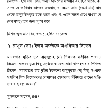
(নিঃশেষ) হয়ে যায়। কিন্তু তিনটি আমলের সওয়াব অব্যাহত থাকে, ক.
সদকায়ে জারিয়ার কাজের সওয়াব, খ. এমন জ্ঞান (রেখে যায়) যার
থেকে মানুষ উপকৃত হতে থাকে এবং গ. এমন সন্তান রেখে যাওয়া যে
(সব সময়) তার জন্য দু’আ করে।
মিশকাতুল মাসাবিহ, খন্ড ১, হাদিস নং ১৯৩
৭. রাসুল (সাঃ) ইলম অর্জনকে অগ্রধিকার দিতেন
মানবতার মুক্তির দূত রাসূলুল্লাহ (স) শিক্ষাকে সর্বাধিক প্রাধান্য
দিতেন। বদরের যুদ্ধে কিছু সংখ্যক কাফের যোদ্ধা বন্দি হন যারা শিক্ষিত
ছিলেন। সাক্ষরতার হার বৃদ্ধির উদ্দেশ্যে রাসূলুল্লাহ (স) কিছু সংখ্যক
মুসলিম শিশু কিশোরদের লেখাপড়া শেখানোর বিনিময়ে তাদের মুক্তি
দেয়ার ব্যবস্থা করেন।”
মুসনাদে আহমদ, 8/8৭