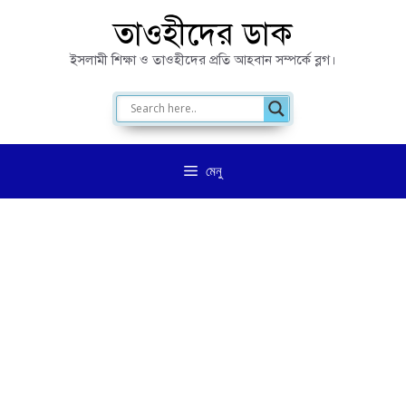
এড়িেয়
তাওহীদের ডাক
লেখায়
ইসলামী শিক্ষা ও তাওহীদের প্রতি আহবান সম্পর্কে ব্লগ।
যান
মেনু