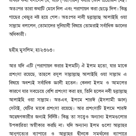
একটি কথা বললেন যে, এটি (পরাগায়ন) করার কোন প্রয়োজন নেই।
অতঃপর তারা কথাটি মেনে নিল এবং পরাগায়ন করা ছেড়ে দিল। কিন্তু
গাছের খেজুর নষ্ট হয়ে গেল। অতঃপর নাবী ছল্লাল্লাহু আলাইহি ওয়া
সাল্লাম বললেন, তোমাদের দুনিয়াবী বিষয়ে তোমরাই সর্বাধিক জ্ঞানের
অধিকারী।
ছহীহ মুসলিম; হা/২৩৬৩।
আর যদি এটি (পরাগায়ন করার ইলমটি) ঐ ইলম হতো, যার মাঝে
প্রশংসা রয়েছে, তাহলে রসূল সাল্লাল্লাহু আলাইহি ওয়া সাল্লাম এ
বিষয়ে অবশ্যই সর্বাধিক জ্ঞানী হতেন। কেননা ইলম ও আমলের
কারণে যার সবচেয়ে বেশি প্রশংসা করা হয়, তিনি হলেন নবী ছল্লাল্লাহু
আলাইহি ওয়া সাল্লাম। অতএব, ইলমে শারঈ (ইসলামী জ্ঞান)
সেটাই, যেটির মাঝে প্রশংসা রয়েছে। আর প্রশংসাটি ইলমে শারঈ
অন্বেষণকারীর জন্যই নির্দিষ্ট। কিন্তু তা সত্ত্বেও অন্যান্য ইলমগুলোর
উপকারিতা অস্বীকার করছি না। যদি অন্যান্য ইলম গুলো আল্লাহর
আনুগত্যের ব্যাপারে ও আল্লাহর দ্বীনকে সমর্থনের ব্যাপারে