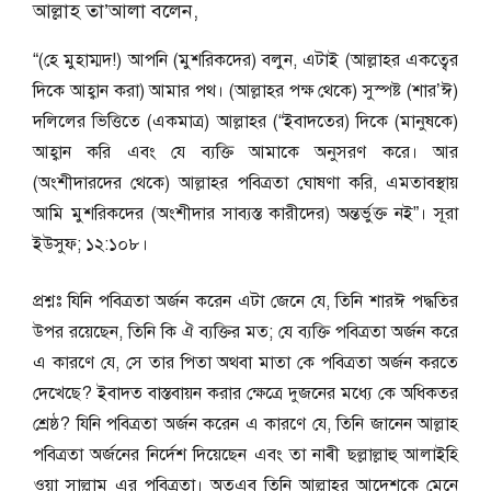
আল্লাহ তা’আলা বলেন,
“(হে মুহাম্মদ!) আপনি (মুশরিকদের) বলুন, এটাই (আল্লাহর একত্বের
দিকে আহ্বান করা) আমার পথ। (আল্লাহর পক্ষ থেকে) সুস্পষ্ট (শার’ঈ)
দলিলের ভিত্তিতে (একমাত্র) আল্লাহর (“ইবাদতের) দিকে (মানুষকে)
আহ্বান করি এবং যে ব্যক্তি আমাকে অনুসরণ করে। আর
(অংশীদারদের থেকে) আল্লাহর পবিত্রতা ঘোষণা করি, এমতাবস্থায়
আমি মুশরিকদের (অংশীদার সাব্যস্ত কারীদের) অন্তর্ভুক্ত নই”। সূরা
ইউসুফ; ১২:১০৮।
প্রশ্নঃ যিনি পবিত্রতা অর্জন করেন এটা জেনে যে, তিনি শারঈ পদ্ধতির
উপর রয়েছেন, তিনি কি ঐ ব্যক্তির মত; যে ব্যক্তি পবিত্রতা অর্জন করে
এ কারণে যে, সে তার পিতা অথবা মাতা কে পবিত্রতা অর্জন করতে
দেখেছে? ইবাদত বাস্তবায়ন করার ক্ষেত্রে দুজনের মধ্যে কে অধিকতর
শ্রেষ্ঠ? যিনি পবিত্রতা অর্জন করেন এ কারণে যে, তিনি জানেন আল্লাহ
পবিত্রতা অর্জনের নির্দেশ দিয়েছেন এবং তা নাৰী ছল্লাল্লাহু আলাইহি
ওয়া সাল্লাম এর পবিত্রতা। অতএব তিনি আল্লাহর আদেশকে মেনে