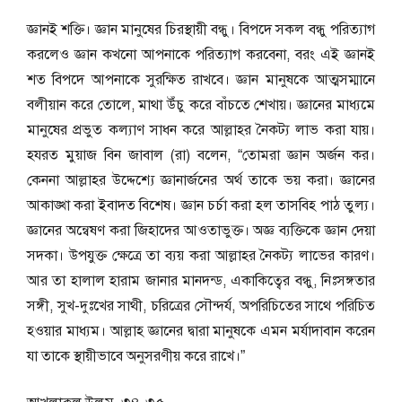
জ্ঞানই শক্তি। জ্ঞান মানুষের চিরস্থায়ী বন্ধু। বিপদে সকল বন্ধু পরিত্যাগ
করলেও জ্ঞান কখনো আপনাকে পরিত্যাগ করবেনা, বরং এই জ্ঞানই
শত বিপদে আপনাকে সুরক্ষিত রাখবে। জ্ঞান মানুষকে আত্মসম্মানে
বলীয়ান করে তোলে, মাথা উঁচু করে বাঁচতে শেখায়। জ্ঞানের মাধ্যমে
মানুষের প্রভুত কল্যাণ সাধন করে আল্লাহর নৈকট্য লাভ করা যায়।
হযরত মুয়াজ বিন জাবাল (রা) বলেন, “তোমরা জ্ঞান অর্জন কর।
কেননা আল্লাহর উদ্দেশ্যে জ্ঞানার্জনের অর্থ তাকে ভয় করা। জ্ঞানের
আকাঙ্খা করা ইবাদত বিশেষ। জ্ঞান চর্চা করা হল তাসবিহ পাঠ তুল্য।
জ্ঞানের অন্বেষণ করা জিহাদের আওতাভুক্ত। অজ্ঞ ব্যক্তিকে জ্ঞান দেয়া
সদকা। উপযুক্ত ক্ষেত্রে তা ব্যয় করা আল্লাহর নৈকট্য লাভের কারণ।
আর তা হালাল হারাম জানার মানদন্ড, একাকিত্বের বন্ধু, নিঃসঙ্গতার
সঙ্গী, সুখ-দুঃখের সাথী, চরিত্রের সৌন্দর্য, অপরিচিতের সাথে পরিচিত
হওয়ার মাধ্যম। আল্লাহ জ্ঞানের দ্বারা মানুষকে এমন মর্যাদাবান করেন
যা তাকে স্থায়ীভাবে অনুসরণীয় করে রাখে।”