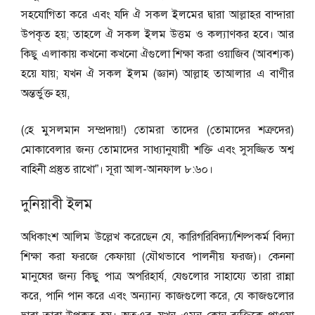
সহযোগিতা করে এবং যদি ঐ সকল ইলমের দ্বারা আল্লাহর বান্দারা
উপকৃত হয়; তাহলে ঐ সকল ইলম উত্তম ও কল্যাণকর হবে। আর
কিছু এলাকায় কখনো কখনো ঐগুলো শিক্ষা করা ওয়াজিব (আবশ্যক)
হয়ে যায়; যখন ঐ সকল ইলম (জ্ঞান) আল্লাহ তাআলার এ বাণীর
অন্তর্ভুক্ত হয়,
(হে মুসলমান সম্প্রদায়!) তোমরা তাদের (তোমাদের শত্রুদের)
মোকাবেলার জন্য তোমাদের সাধ্যানুযায়ী শক্তি এবং সুসজ্জিত অশ্ব
বাহিনী প্রস্তুত রাখো”। সূরা আল-আনফাল ৮:৬০।
দুনিয়াবী ইলম
অধিকাংশ আলিম উল্লেখ করেছেন যে, কারিগরিবিদ্যা/শিল্পকর্ম বিদ্যা
শিক্ষা করা ফরজে কেফায়া (যৌথভাবে পালনীয় ফরজ)। কেননা
মানুষের জন্য কিছু পাত্র অপরিহার্য, যেগুলোর সাহায্যে তারা রান্না
করে, পানি পান করে এবং অন্যান্য কাজগুলো করে, যে কাজগুলোর