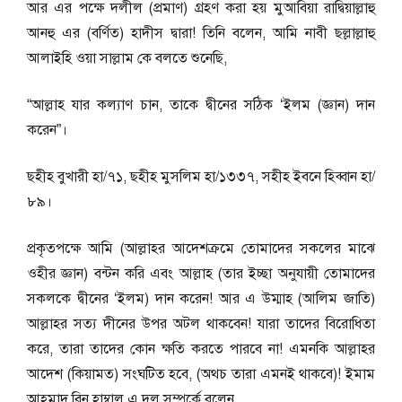
আর এর পক্ষে দলীল (প্রমাণ) গ্রহণ করা হয় মুআবিয়া রাদ্বিয়াল্লাহু
আনহু এর (বর্ণিত) হাদীস দ্বারা! তিনি বলেন, আমি নাবী ছল্লাল্লাহু
আলাইহি ওয়া সাল্লাম কে বলতে শুনেছি,
“আল্লাহ যার কল্যাণ চান, তাকে দ্বীনের সঠিক ‘ইলম (জ্ঞান) দান
করেন”।
ছহীহ বুখারী হা/৭১, ছহীহ মুসলিম হা/১৩৩৭, সহীহ ইবনে হিব্বান হা/
৮৯।
প্রকৃতপক্ষে আমি (আল্লাহর আদেশক্রমে তোমাদের সকলের মাঝে
ওহীর জ্ঞান) বন্টন করি এবং আল্লাহ (তার ইচ্ছা অনুযায়ী তোমাদের
সকলকে দ্বীনের ‘ইলম) দান করেন! আর এ উম্মাহ (আলিম জাতি)
আল্লাহর সত্য দীনের উপর অটল থাকবেন! যারা তাদের বিরোধিতা
করে, তারা তাদের কোন ক্ষতি করতে পারবে না! এমনকি আল্লাহর
আদেশ (কিয়ামত) সংঘটিত হবে, (অথচ তারা এমনই থাকবে)! ইমাম
আহমাদ বিন হাম্বাল এ দল সম্পর্কে বলেন,