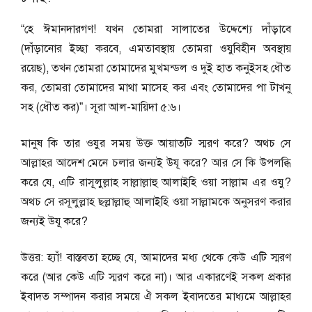
“হে ঈমানদারগণ! যখন তোমরা সালাতের উদ্দেশ্যে দাঁড়াবে
(দাঁড়ানোর ইচ্ছা করবে, এমতাবস্থায় তোমরা ওযুবিহীন অবস্থায়
রয়েছ), তখন তোমরা তোমাদের মুখমন্ডল ও দুই হাত কনুইসহ ধৌত
কর, তোমরা তোমাদের মাথা মাসেহ কর এবং তোমাদের পা টাখনু
সহ (ধৌত কর)”। সূরা আল-মায়িদা ৫:৬।
মানুষ কি তার ওযুর সময় উক্ত আয়াতটি স্মরণ করে? অথচ সে
আল্লাহর আদেশ মেনে চলার জন্যই উযূ করে? আর সে কি উপলব্ধি
করে যে, এটি রাসূলুল্লাহ সাল্লাল্লাহু আলাইহি ওয়া সাল্লাম এর ওযু?
অথচ সে রসূলুল্লাহ ছল্লাল্লাহু আলাইহি ওয়া সাল্লামকে অনুসরণ করার
জন্যই উযূ করে?
উত্তর: হ্যাঁ! বাস্তবতা হচ্ছে যে, আমাদের মধ্য থেকে কেউ এটি স্মরণ
করে (আর কেউ এটি স্মরণ করে না)। আর একারণেই সকল প্রকার
ইবাদত সম্পাদন করার সময়ে ঐ সকল ইবাদতের মাধ্যমে আল্লাহর