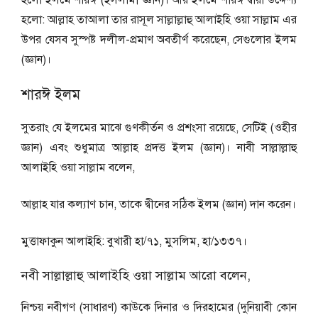
হলো ইলমে শারঈ (ইসলামী জ্ঞান)। আর ইলমে শারঈ দ্বারা উদ্দেশ্য
হলো: আল্লাহ তাআলা তার রাসূল সাল্লাল্লাহু আলাইহি ওয়া সাল্লাম এর
উপর যেসব সুস্পষ্ট দলীল-প্রমাণ অবতীর্ণ করেছেন, সেগুলোর ইলম
(জ্ঞান)।
শারঈ ইলম
সুতরাং যে ইলমের মাঝে গুণকীর্তন ও প্রশংসা রয়েছে, সেটিই (ওহীর
জ্ঞান) এবং শুধুমাত্র আল্লাহ প্রদত্ত ইলম (জ্ঞান)। নাবী সাল্লাল্লাহু
আলাইহি ওয়া সাল্লাম বলেন,
আল্লাহ যার কল্যাণ চান, তাকে দ্বীনের সঠিক ইলম (জ্ঞান) দান করেন।
মুত্তাফাকুন আলাইহি: বুখারী হা/৭১, মুসলিম, হা/১৩৩৭।
নবী সাল্লাল্লাহু আলাইহি ওয়া সাল্লাম আরো বলেন,
নিশ্চয় নবীগণ (সাধারণ) কাউকে দিনার ও দিরহামের (দুনিয়াবী কোন