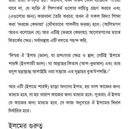
দ্বারা তারা উপকৃত হয়। অতএব, যখন এমন কোন ব্যক্তিকে পাওয়া
যাবে না, যে ব্যক্তি ঐ শিল্পকর্ম গুলোর দায়িত্ব গ্রহণ করবে এবং
(এগুলোর জন্য) কারখানা তৈরি করবে; তখন ঐ সকল বিদ্যা শিক্ষা
করা ‘ফরজে কেফায়া’ (যৌথভাবে পালনীয় ফরজ) হবে। (আলিমগণ
আরও বলেছেন যে) আর এটিই (ফরযে কেফায়া) আলেমগণের মাঝে
বিতর্কের ক্ষেত্র। সর্বাবস্থায় এটি বলতে পছন্দ করি,
“নিশ্চয় ঐ ‘ইলম (জ্ঞান), যা প্রশংসার ক্ষেত্র ও স্থান; সেটিই ‘ইলমে
শারঈ (ইসলামী জ্ঞান)। যা আল্লাহর কিতাব (আল-কুরআন) এবং তার
রসূল ছল্লাল্লাহু আলাইহি ওয়া সাল্লাম এর সুন্নাহর বুঝ/উপলব্ধি।”
আর এটি (ইলমে শারঈ) ছাড়া অন্যান্য ইলম, হয় ভাল কাজের জন্য
মাধ্যম হবে, না হয় খারাপ কাজের জন্য মাধ্যম হবে। সুতরাং ঐ ইলম
যে কাজের জন্য মাধ্যম হবে, সে কাজ অনুসারে ঐ ইলমের বিধান
নির্ধারিত হবে।
ইলমের গুরুত্ব