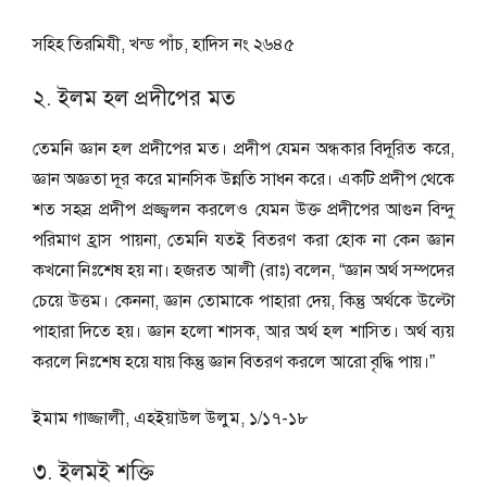
সহিহ তিরমিযী, খন্ড পাঁচ, হাদিস নং ২৬৪৫
২. ইলম হল প্রদীপের মত
তেমনি জ্ঞান হল প্রদীপের মত। প্রদীপ যেমন অন্ধকার বিদূরিত করে,
জ্ঞান অজ্ঞতা দূর করে মানসিক উন্নতি সাধন করে। একটি প্রদীপ থেকে
শত সহস্র প্রদীপ প্রজ্জ্বলন করলেও যেমন উক্ত প্রদীপের আগুন বিন্দু
পরিমাণ হ্রাস পায়না, তেমনি যতই বিতরণ করা হোক না কেন জ্ঞান
কখনো নিঃশেষ হয় না। হজরত আলী (রাঃ) বলেন, “জ্ঞান অর্থ সম্পদের
চেয়ে উত্তম। কেননা, জ্ঞান তোমাকে পাহারা দেয়, কিন্তু অর্থকে উল্টো
পাহারা দিতে হয়। জ্ঞান হলো শাসক, আর অর্থ হল শাসিত। অর্থ ব্যয়
করলে নিঃশেষ হয়ে যায় কিন্তু জ্ঞান বিতরণ করলে আরো বৃদ্ধি পায়।”
ইমাম গাজ্জালী, এহইয়াউল উলুম, ১/১৭-১৮
৩. ইলমই শক্তি