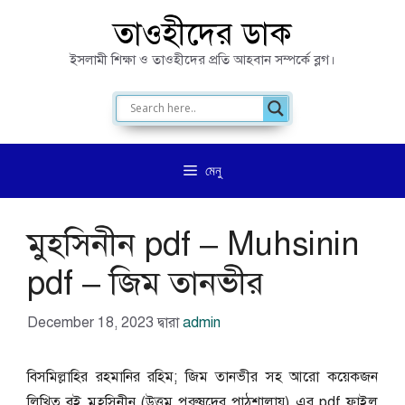
এড়িেয়
তাওহীদের ডাক
লেখায়
ইসলামী শিক্ষা ও তাওহীদের প্রতি আহবান সম্পর্কে ব্লগ।
যান
মেনু
মুহসিনীন pdf – Muhsinin
pdf – জিম তানভীর
December 18, 2023
দ্বারা
admin
বিসমিল্লাহির রহমানির রহিম; জিম তানভীর সহ আরো কয়েকজন
লিখিত বই মুহসিনীন (উত্তম পুরুষদের পাঠশালায়) এর pdf ফাইল