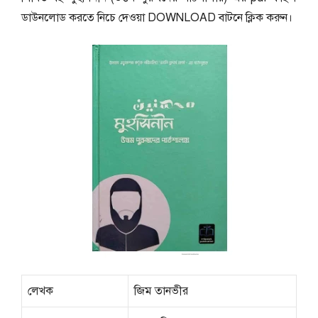
ডাউনলোড করতে নিচে দেওয়া DOWNLOAD বাটনে ক্লিক করুন।
লেখক
জিম তানভীর