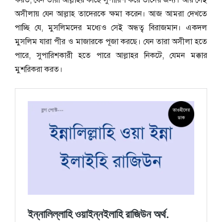
করত, যেন তারা আল্লাহর কাছে সুপারিশ করে তাদের জন্য। আর সেই
অসীলায় যেন আল্লাহ তাদেরকে ক্ষমা করেন। আজ আমরা দেখতে
পাচ্ছি যে, মুসলিমদের মধ্যেও সেই অন্ধত্ব বিরাজমান। একদল
মুসলিম যারা পীর ও মাজারকে পূজা করছে। যেন তারা অসীলা হতে
পারে, সুপারিশকারী হতে পারে আল্লাহর নিকটে, যেমন মক্কার
মুশরিকরা করত।