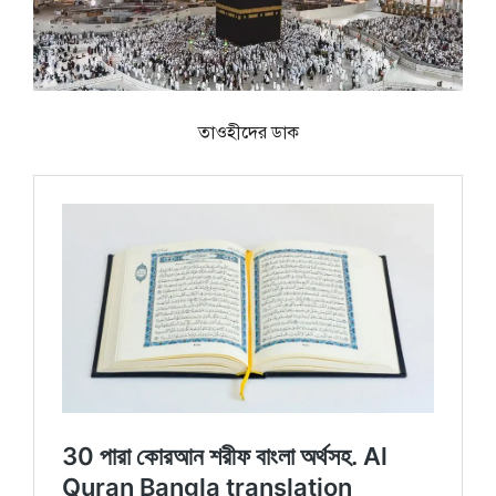
তাওহীদের ডাক