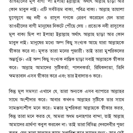
তাওহীদের মূল বাণী ‘লা ইলাহা ইল্লাল্লাহ’ অর্থাৎ আল্লাহ ছাড়া আর
কোন মাবুদ নাই। এটি সর্বউত্তম বাক্য, পবিত্র বাক্য। আল্লাহ তায়ালা
যুগেযুগে বহু নবী ও রাসুল গণকে প্রেরণ করেছেন যেন তারা
তাওহীদের বাণী মানুষের নিকটে পৌঁছে দেয় । প্রত্যেক নবী রাসুলের
মূল বাক্য ছিল লা ইলাহা ইল্লাল্লাহ অর্থাৎ আল্লাহ ছাড়া আর কোন
মাবুদ নাই। মানুষের মধ্যে অল্প কিছু সংখ্যক আছে যারা আল্লাহকে
স্বীকার করে না। মূলত তারা মনের পূজারী। তাই তারা মুশরিকদের
অন্তর্ভুক্ত। এই অল্প কিছু সংখ্যক নাস্তিক ছাড়া সবাই আল্লাহকে স্বীকার
করে। আল্লাহ আমাদের সৃষ্টিকর্তা, পালনকর্তা, রিযিকদাতা, তিনি
ক্ষমতাবান এসব স্বীকার করে এবং তার ইবাদাতও করে।
কিন্তু মূল সমস্যা এখানে যে, তারা অন্যকে এসব ব্যাপারে আল্লাহর
সাথে অংশীদার করে। আবার কখনও আল্লাহর সৃষ্টিকে তার সাথে
সামঞ্জস্যশীল মনে করে। মক্কার মুশরিকরা আল্লাহকে স্বীকার করত,
কিন্তু তারা মনে করত যে, আমরা অধম গুনাহগার বান্দা, তাই আল্লাহ
আমাদের প্রার্থণা কবুল করবেন না। তাই তারা বিভিন্ন দেবদেবীর পূজা