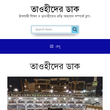
এড়িেয়
তাওহীদের ডাক
লেখায়
ইসলামী শিক্ষা ও তাওহীদের প্রতি আহবান সম্পর্কে ব্লগ।
যান
মেনু
তাওহীদের ডাক