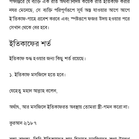
পক্ষান্তরে যে ব্যক্তি এক রাত অথবা নির্দিষ্ট কয়েক রাত ইতিকাফ করার
নযর মেনেছে, সে ব্যক্তি পরিপূর্ণরূপে সূর্য অস্ত যাওয়ার আগে আগে
ই’তিকাফ-গাহে প্রবেশ করবে এবং স্পষ্টরূপে ফজর উদয় হওয়ার পরে
সেখান থেকে বের হবে।
ইতিকাফের শর্ত
ইতিকাফ শুদ্ধ হওয়ার জন্য কিছু শর্ত রয়েছে।
১. ইতিকাফ মসজিদে হতে হবে।
যেহেতু মহান আল্লাহ বলেন,
অর্থাৎ, আর মসজিদে ইতিকাফরত অবস্থায় তোমরা স্ত্রী-গমন করাে না।
কুরআন ২/১৮৭