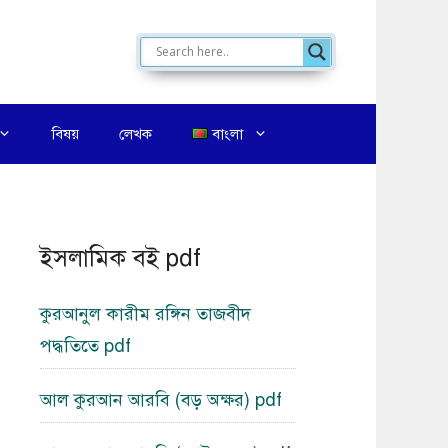
বিষয়
লেখক
বাংলা
ইসলামিক বই pdf
কুরআনুল কারীম রঙ্গিন তাজবীদ
পদ্ধতিতে pdf
আল কুরআন আরবি (বড় অক্ষর) pdf