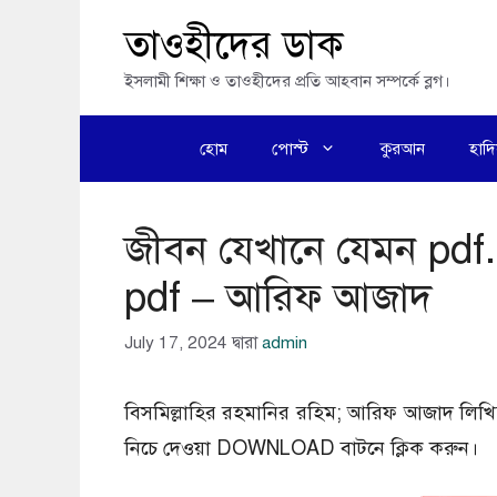
এড়িেয়
তাওহীদের ডাক
লেখায়
ইসলামী শিক্ষা ও তাওহীদের প্রতি আহবান সম্পর্কে ব্লগ।
যান
হোম
পোস্ট
কুরআন
হাদ
জীবন যেখানে যেমন pd
pdf – আরিফ আজাদ
July 17, 2024
দ্বারা
admin
বিসমিল্লাহির রহমানির রহিম; আরিফ আজাদ লি
নিচে দেওয়া DOWNLOAD বাটনে ক্লিক করুন।