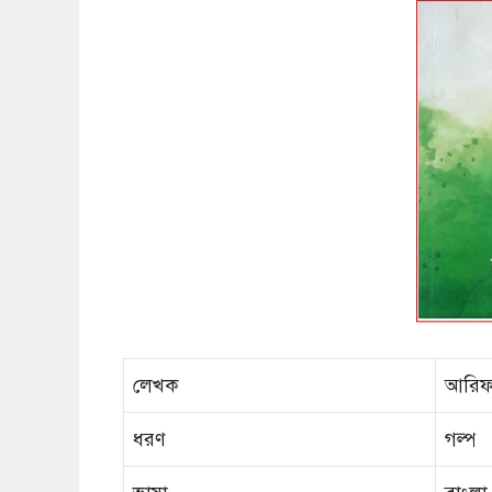
লেখক
আরিফ
ধরণ
গল্প