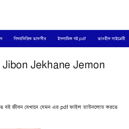
িস
বিষয়ভিত্তিক তাফসীর
ইসলামিক বই pdf
তাওহীদ লাইব্রেরী
f. Jibon Jekhane Jemon
খিত বই জীবন যেখানে যেমন এর pdf ফাইল ডাউনলোড করতে