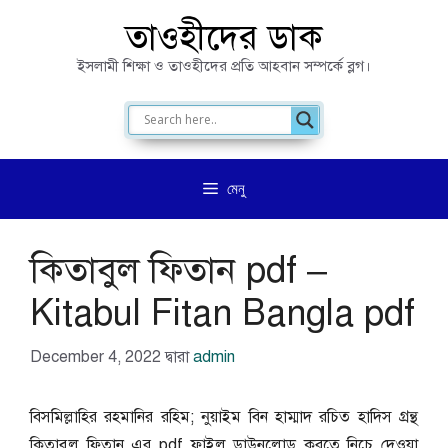
এড়িেয়
তাওহীদের ডাক
লেখায়
ইসলামী শিক্ষা ও তাওহীদের প্রতি আহবান সম্পর্কে ব্লগ।
যান
মেনু
কিতাবুল ফিতান pdf –
Kitabul Fitan Bangla pdf
December 4, 2022
দ্বারা
admin
বিসমিল্লাহির রহমানির রহিম; নুয়াইম বিন হাম্মাদ রচিত হাদিস গ্রন্থ
কিতাবুল ফিতান এর pdf ফাইল ডাউনলোড করতে নিচে দেওয়া