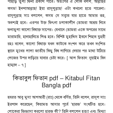
পাহাড় তুল্য ফিনা প্রকাশ পাবে। অতঃপর ঐ লোক বলল, আল্লাহর
কসম! ইনশাআল্লাহ! ইয়া রাসূলুল্লাহ! এটা কখনো হতে পারেনা।
রাসূলুল্লাহ সাঃ বললেন, কসম সে সত্ত্বার যার হাতে আমার রূহ,
অবশ্যই হবে। এরপর উক্ত ফিৎনা চলাকালীন তোমরা আশ্রয় নিবে
ফনাতুলা কালো বিষাক্ত সাপের। যেখানে তোমরা একে অপরের সাথে
মারামারি, হানাহানিতে লিপ্ত হবে। বিশিষ্ট মুহাদ্দিস ইবনে শিহাব যুহরী
রহঃ বলেন, কালো বিষাক্ত যখন কাউকে দংশন করে তখন দংশিত
স্থানে মুখের লালা জাতীয় কিছু বিষ লাগিয়ে দেয়ার পর মাথা উঠিয়ে
লেজের উপর দাড়িয়ে যাবার চেষ্টা করে।
[ আল ফিতান: নুয়াইম বিন
হাম্মাদ – ৭ ]
কিতাবুল ফিতান pdf – Kitabul Fitan
Bangla pdf
হযরত আবু মুসা আশআরী (রাঃ) থেকে বর্ণিত, তিনি বলেন, রাসূল সাঃ
ইরশাদ করেছেন, কিয়ামত আসার পূর্বে ‘হারজ’ সংঘটিত হবে।
লোকেরা জিজ্ঞাসা করলো হারজ কী? তিনি বললেন হত্যা এবং মিথ্যা