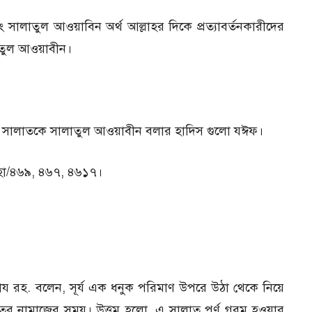
ং সালাতুল আওয়াবিন অর্থ আল্লাহর দিকে প্রত্যাবর্তনকারীদের
তুল আওয়াবীন।
ল সালাতকে সালাতুল আওয়াবীন বলার হাদিস গুলো যঈফ।
হা/৪৬৯, ৪৬৭, ৪৬১৭।
ায রহ. বলেন, সূর্য এক ধনুক পরিমাণ উপরে উঠা থেকে নিয়ে
তের নামাজের সময়। উত্তম হলাে, এ সালাত পূর্ণ গরম হওয়ার