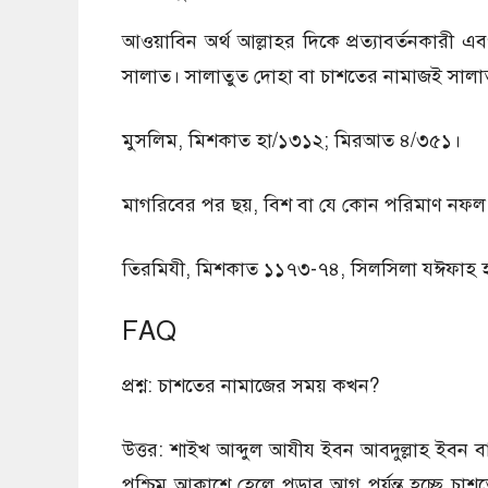
আওয়াবিন অর্থ আল্লাহর দিকে প্রত্যাবর্তনকারী এব
সালাত। সালাতুত দোহা বা চাশতের নামাজই সালা
মুসলিম, মিশকাত হা/১৩১২; মিরআত ৪/৩৫১।
মাগরিবের পর ছয়, বিশ বা যে কোন পরিমাণ নফ
তিরমিযী, মিশকাত ১১৭৩-৭৪, সিলসিলা যঈফাহ 
FAQ
প্রশ্ন: চাশতের নামাজের সময় কখন?
উত্তর: শাইখ আব্দুল আযীয ইবন আবদুল্লাহ ইবন ব
পশ্চিম আকাশে হেলে পড়ার আগ পর্যন্ত হচ্ছে চাশ