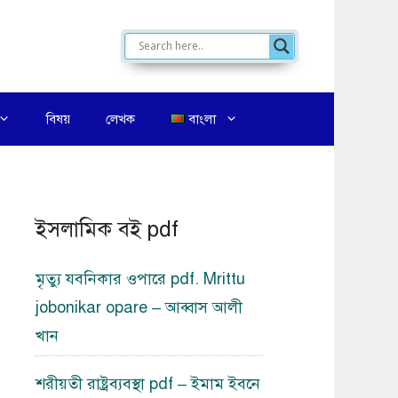
বিষয়
লেখক
বাংলা
ইসলামিক বই pdf
মৃত্যু যবনিকার ওপারে pdf. Mrittu
jobonikar opare – আব্বাস আলী
খান
শরীয়তী রাষ্ট্রব্যবস্থা pdf – ইমাম ইবনে