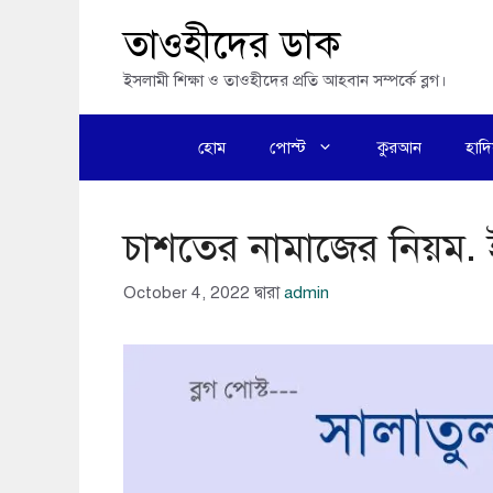
এড়িেয়
তাওহীদের ডাক
লেখায়
ইসলামী শিক্ষা ও তাওহীদের প্রতি আহবান সম্পর্কে ব্লগ।
যান
হোম
পোস্ট
কুরআন
হাদ
চাশতের নামাজের নিয়ম. 
October 4, 2022
দ্বারা
admin