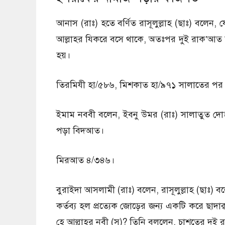
আনাস (রাঃ) হতে বর্ণিত রাসূলুল্লাহ (ছাঃ) বলেন, য
আল্লাহর যিকরে বসে থাকে, অতঃপর দুই রাক’আত ছ
হয়।
তিরমিযী হা/৫৮৬, মিশকাত হা/৯৭১ সালাতের পর য
ইমাম নববী বলেন, ইবনু উমর (রাঃ) সালাতুত দো
পড়া বিদআত।
মিরআত ৪/৩৪৬।
বুরাইদা আসলামী (রাঃ) বলেন, রাসূলুল্লাহ (ছাঃ)
কর্তব্য হল প্রত্যেক জোড়ের জন্য একটি করে ছা
হে আল্লাহর নবী (স)? তিনি বললেন, চাশতের দুই র