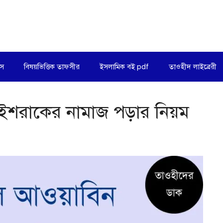
িস
বিষয়ভিত্তিক তাফসীর
ইসলামিক বই pdf
তাওহীদ লাইব্রেরী
ইশরাকের নামাজ পড়ার নিয়ম