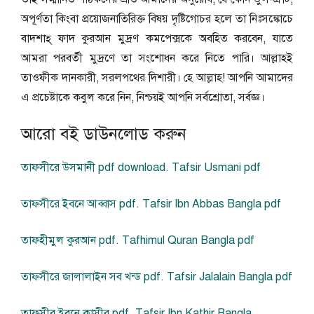
অপূর্ণতা কিংবা প্রয়োজনাতিরিক্ত বিষয় দৃষ্টিগোচর হলে তা নিঃসঙ্কোচে
বাদশাহ্ ফাদ কুরআন মুদ্রণ কমপেক্সকে অবহিত করবেন, যাতে
আমরা পরবর্তী মুদ্রণে তা সংশোধন করে নিতে পারি। আল্লাহই
তাওফীক দানকারী, সরলপথের দিশারী। হে আল্লাহ! আপনি আমাদের
এ প্রচেষ্টাকে কবুল করে নিন, নিশ্চয়ই আপনি সর্বশ্রোতা, সর্বজ্ঞ।
আরো বই ডাউনলোড করুন
তাফসীরে উসমানী pdf download. Tafsir Usmani pdf
তাফসীরে ইবনে আব্বাস pdf. Tafsir Ibn Abbas Bangla pdf
তাফহীমুল কুরআন pdf. Tafhimul Quran Bangla pdf
তাফসীরে জালালাইন সব খন্ড pdf. Tafsir Jalalain Bangla pdf
তাফসীর ইবনে কাসীর pdf. Tafsir Ibn Kathir Bangla