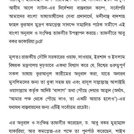
আযীয আলে সাউদ-এর নির্দেশনা বাস্তবায়ন কল্পে, সর্বোপরি
আমাদের বাংলা ভাষাভাষীদের সেবা প্রদানার্থে, মদীনাস্থ বাদশাহ
ফাহদ কুরআন মুদ্রণ কমপ্লেক্স সানন্দে সম্মানিত পাঠক সমীপে এই
বাংলা অনুবাদ ও সংক্ষিপ্ত তাফসীর উপস্থাপন করছে। তাফসীরে আবু
বকর জাকারিয়া pdf
মূলতঃ রাজকীয় সৌদি সরকারের ওয়াফ, দাওয়াহ, ইরশাদ ও ইসলাম
বিষয়ক মন্ত্রণালয় দৃঢ়ভাবে একথা বিশ্বাস করে যে, বিশ্বের গুরুত্বপূর্ণ
সকল ভাষায় কুরআনুল কারীমের অনুবাদ করা, যাতে অনারব
মুসলিমদের জন্য তা বুঝা সহজ হয় এবং রাসূল সাল্লাল্লাহু আলাইহি
ওয়াসাল্লাম কর্তৃক আদিষ্ট “বালাগ” তথা পৌছে দেয়ার আহ্বান (অর্থাৎ,
“আমার পক্ষ থেকে পৌছে দাও, তা একটি আয়াত হলেও”)-এর
যথাযথ বাস্তবায়নের জন্য এটিই সর্বোত্তম প্রচেষ্টা।
এর অনুবাদ ও সংক্ষিপ্ত তাফসীর করেছেন, ড. আবু বকর মুহাম্মাদ
যাকারিয়া; আর কমপ্লেক্স-এর পক্ষে তা পূনর্পাঠ করেছেন, শাইখ