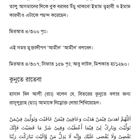
তালু আসমানের দিকে বুক বরাবর উঁচু থাকবে! ইমাম ত্বহাবী ও ইমাম
কারখীও এটাকে পছন্দ করেছেন।
মিরআত ৪/৩০০ পৃঃ।
এই সময় মুক্তাদীগণ ‘আমীন’ ‘আমীন’ বলবেন।
মিরআত ৪/৩০৭; সিফাত ১৫৯ পৃঃ; আবু দাউদ, মিশকাত হা/১২৯০।
কুনুতে রাতেবা
হাসান বিন আলী (রাঃ) বলেন যে, বিতরের কুনুতে বলার জন্য
রাসূলুল্লাহ (ছাঃ) আমাকে নিম্নোক্ত দোয়া শিখিয়েছেন।
اَللّهُمَّ اهدنىْ فِيْمَنْ هَدَيْتَ وَعَافِنِىْ فِيْمَنْ عَافَيْتَ وَتَوَلَّنِىْ فِيْمَنْ
تَوَلَّيْتَ وَبَارِكْ لِىْ فِيْمَا أَعْطَيْتَ وَقِنِىْ شَرَّ مَا قَضَيْتَ فَإِنَّكَ
تَقْضِىْ وَلَا يُقْضى عَلَيْك وَإِنَّه لَا يَذِلُّ مَنْ وَّالَيْتَ تَبَارَكْتَ رَبَّنَا