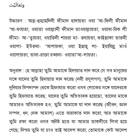
وَتَعَالَيْتَ
উচ্চারণ : আল্ল-হুম্মাহদিনী ফীমান হাদায়তা ওয়া ‘আ-ফিনী ফীমান
‘আ-ফায়তা, ওয়াতা ওয়াল্লানী ফীমান তাওয়াল্লায়তা, ওয়াবা-রিক লী
ফীমা- আ-‘ত্বায়তা, ওয়াক্বিনী শাররা মা- ক্বযায়তা, ফাইন্নাকা তাক্বযী
ওয়ালা- ইউক্বযা- ‘আলায়কা, ওয়া ইন্নাহূ লা- ইয়াযিল্লু মাওঁ
ওয়ালায়তা, তাবা-রাক্তা রব্বানা- ওয়াতা‘আ-লায়তা।
অনুবাদ : হে আল্লাহ! তুমি আমাকে হিদায়াত দান করে সে সব মানুষের
সঙ্গে যাদের তুমি হিদায়াত দান করেছ (নবী রসূলগণ); তুমি আমাকে
দুনিয়ার বিপদাপদ থেকে হিফাযাত করো ওসব লোকের সঙ্গে যাদেরকে
তুমি হিফাযাত করেছ; যাদের তুমি অভিভাবক হয়েছো, তাদের মাঝে
আমারও অভিভাবক হও; তুমি আমাকে যা দান করেছ (জীবন, জ্ঞান
সম্পদ, ধন, নেক আমাল) এতে বারাকাত দান করো; আর আমাকে
তুমি রক্ষা করো ওসব অনিষ্ট হতে যা আমার তাকদীরে লিখা হয়ে
গেছে; নিশ্চয় তুমি যা চাও তাই আদেশ করো; তোমাকে কেউ আদেশ