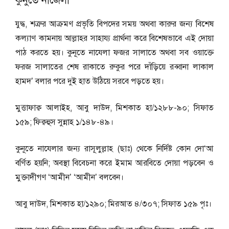
কুনুতে নাজেলা
যুদ্ধ, শত্রুর আক্রমণ প্রভৃতি বিপদের সময় অথবা কারুর জন্য বিশেষ
কল্যাণ কামনায় আল্লাহর সাহায্য প্রার্থনা করে বিশেষভাবে এই দোয়া
পাঠ করতে হয়। কুনূতে নাযেলা ফজর সালাতে অথবা সব ওয়াক্তে
ফরজ সালাতের শেষ রাকাতে রুকুর পরে দাঁড়িয়ে রব্বানা লাকাল
হামদ’ বলার পরে দুই হাত উঠিয়ে সরবে পড়তে হয়।
মুত্তাফাক্ব আলাইহ, আবু দাউদ, মিশকাত হা/১২৮৮-৯০; সিফাত
১৫৯; ফিক্বহুস সুন্নাহ ১/১৪৮-৪৯।
কুনূতে নাযেলার জন্য রাসূলুল্লাহ (ছাঃ) থেকে নির্দিষ্ট কোন দো‘আ
বর্ণিত হয়নি; অবস্থা বিবেচনা করে ইমাম আরবিতে দোয়া পড়বেন ও
মুক্তাদীগণ ‘আমীন’ ‘আমীন’ বলবেন।
আবু দাউদ, মিশকাত হা/১২৯০; মিরআত ৪/৩০৭; সিফাত ১৫৯ পৃঃ।