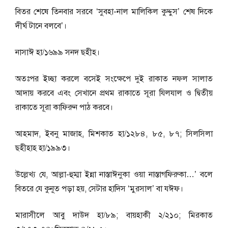
বিতর শেষে তিনবার সরবে ‘সুবহা-নাল মালিকিল কুদ্দুস’ শেষ দিকে
দীর্ঘ টানে বলবে’।
নাসাঈ হা/১৬৯৯ সনদ ছহীহ।
অতঃপর ইচ্ছা করলে বসেই সংক্ষেপে দুই রাকাত নফল সালাত
আদায় করবে এবং সেখানে প্রথম রাকাতে সূরা যিলযাল ও দ্বিতীয়
রাকাতে সূরা কাফিরুন পাঠ করবে।
আহমাদ, ইবনু মাজাহ, মিশকাত হা/১২৮৪, ৮৫, ৮৭; সিলসিলা
ছহীহাহ হা/১৯৯৩।
উল্লেখ্য যে, আল্লা-হুম্মা ইন্না নাস্তাঈনুকা ওয়া নাস্তাগফিরুকা…’ বলে
বিতরে যে কুনূত পড়া হয়, সেটার হাদিস ‘মুরসাল’ বা যঈফ।
মারাসীলে আবু দাউদ হা/৮৯; বায়হাকী ২/২১০; মিরকাত