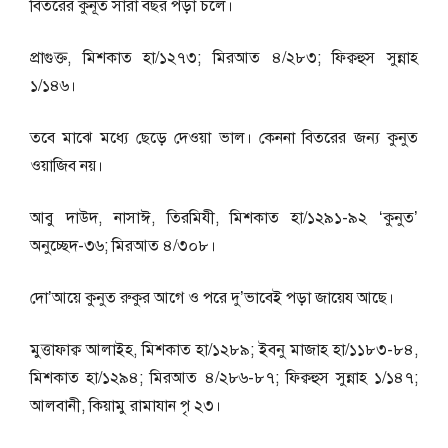
বিতরের কুনূত সারা বছর পড়া চলে।
প্রাগুক্ত, মিশকাত হা/১২৭৩; মিরআত ৪/২৮৩; ফিক্বহুস সুন্নাহ
১/১৪৬।
তবে মাঝে মধ্যে ছেড়ে দেওয়া ভাল। কেননা বিতরের জন্য কুনুত
ওয়াজিব নয়।
আবু দাউদ, নাসাঈ, তিরমিযী, মিশকাত হা/১২৯১-৯২ ‘কুনুত’
অনুচ্ছেদ-৩৬; মিরআত ৪/৩০৮।
দো’আয়ে কুনুত রুকুর আগে ও পরে দু’ভাবেই পড়া জায়েয আছে।
মুত্তাফাক্ব আলাইহ, মিশকাত হা/১২৮৯; ইবনু মাজাহ হা/১১৮৩-৮৪,
মিশকাত হা/১২৯৪; মিরআত ৪/২৮৬-৮৭; ফিক্বহুস সুন্নাহ ১/১৪৭;
আলবানী, কিয়ামু রামাযান পৃ ২৩।