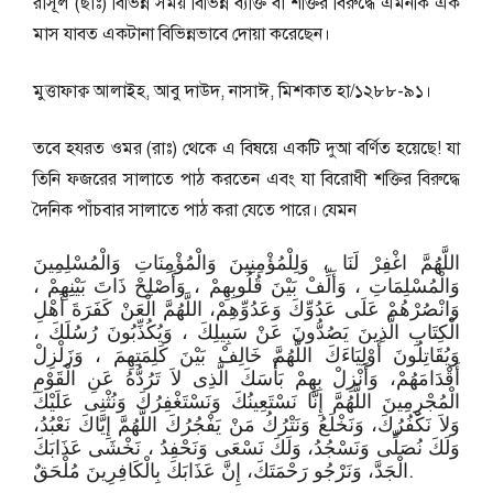
রাসূল (ছাঃ) বিভিন্ন সময় বিভিন্ন ব্যক্তি বা শক্তির বিরুদ্ধে এমনকি এক
মাস যাবত একটানা বিভিন্নভাবে দোয়া করেছেন।
মুত্তাফাক্ব আলাইহ, আবু দাউদ, নাসাঈ, মিশকাত হা/১২৮৮-৯১।
তবে হযরত ওমর (রাঃ) থেকে এ বিষয়ে একটি দুআ বর্ণিত হয়েছে! যা
তিনি ফজরের সালাতে পাঠ করতেন এবং যা বিরোধী শক্তির বিরুদ্ধে
দৈনিক পাঁচবার সালাতে পাঠ করা যেতে পারে। যেমন
اللَّهُمَّ اغْفِرْ لَنَا ، وَلِلْمُؤْمِنِينَ وَالْمُؤْمِنَاتِ وَالْمُسْلِمِينَ
وَالْمُسْلِمَاتِ ، وَأَلِّفْ بَيْنَ قُلُوبِهِمْ ، وَأَصْلِحْ ذَاتَ بَيْنِهِمْ ،
وَانْصُرْهُمْ عَلَى عَدُوِّكَ وَعَدُوِّهِمْ، اللَّهُمَّ الْعَنْ كَفَرَةَ أَهْلِ
الْكِتَابِ الَّذِينَ يَصُدُّونَ عَنْ سَبِيلِكَ ، وَيُكُذِّبُونَ رُسُلَكَ ،
وَيُقَاتِلُونَ أَوْلِيَاءَكَ اللَّهُمَّ خَالِفْ بَيْنَ كَلِمَتِهِمَ ، وَزَلْزِلْ
أَقْدَامَهُمْ، وَأَنْزِلْ بِهِمْ بَأْسَكَ الَّذِى لاَ تَرُدُّهُ عَنِ الْقَوْمِ
الْمُجْرِمِينَ اللَّهُمَّ إِنَّا نَسْتَعِينُكَ وَنَسْتَغْفِرُكَ وَنُثْنِى عَلَيْكَ
وَلاَ نَكْفُرُكَ، وَنَخْلَعُ وَنَتْرُكُ مَنْ يَفْجُرُكَ اللَّهُمَّ إِيَّاكَ نَعْبُدُ،
وَلَكَ نُصَلِّى وَنَسْجُدُ، وَلَكَ نَسْعَى وَنَحْفِدُ ، نَخْشَى عَذَابَكَ
الْجَدَّ، وَنَرْجُو رَحْمَتَكَ، إِنَّ عَذَابَكَ بِالْكَافِرِينَ مُلْحَقٌ.