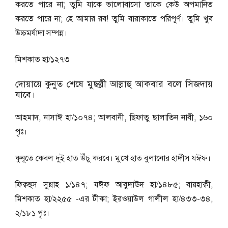
করতে পারে না; তুমি যাকে ভালোবাসো তাকে কেউ অপমানিত
করতে পারে না; হে আমার রব! তুমি বারাকাতে পরিপূর্ণ। তুমি খুব
উচ্চমর্যাদা সম্পন্ন।
মিশকাত হা/১২৭৩
দোয়ায়ে কুনুত শেষে মুছল্লী আল্লাহু আকবার বলে সিজদায়
যাবে।
আহমাদ, নাসাঈ হা/১০৭৪; আলবানী, ছিফাতু ছালাতিন নাবী, ১৬০
পৃঃ।
কুনূতে কেবল দুই হাত উঁচু করবে। মুখে হাত বুলানোর হাদীস যঈফ।
ফিক্বহুস সুন্নাহ ১/১৪৭; যঈফ আবুদাঊদ হা/১৪৮৫; বায়হাক্বী,
মিশকাত হা/২২৫৫ -এর টীকা; ইরওয়াউল গালীল হা/৪৩৩-৩৪,
২/১৮১ পৃঃ।