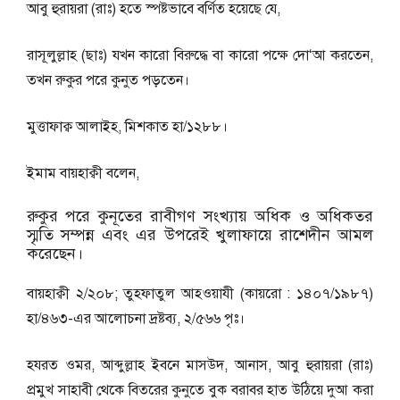
আবু হুরায়রা (রাঃ) হতে স্পষ্টভাবে বর্ণিত হয়েছে যে,
রাসূলুল্লাহ (ছাঃ) যখন কারাে বিরুদ্ধে বা কারাে পক্ষে দো‘আ করতেন,
তখন রুকুর পরে কুনুত পড়তেন।
মুত্তাফাক্ব আলাইহ, মিশকাত হা/১২৮৮।
ইমাম বায়হাক্বী বলেন,
রুকুর পরে কুনূতের রাবীগণ সংখ্যায় অধিক ও অধিকতর
স্মৃতি সম্পন্ন এবং এর উপরেই খুলাফায়ে রাশেদীন আমল
করেছেন।
বায়হাক্বী ২/২০৮; তুহফাতুল আহওয়াযী (কায়রো : ১৪০৭/১৯৮৭)
হা/৪৬৩-এর আলোচনা দ্রষ্টব্য, ২/৫৬৬ পৃঃ।
হযরত ওমর, আব্দুল্লাহ ইবনে মাসউদ, আনাস, আবু হুরায়রা (রাঃ)
প্রমুখ সাহাবী থেকে বিতরের কুনুতে বুক বরাবর হাত উঠিয়ে দুআ করা