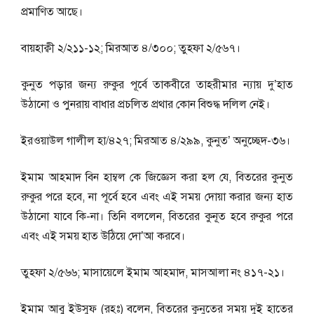
প্রমাণিত আছে।
বায়হাক্বী ২/২১১-১২; মিরআত ৪/৩০০; তুহফা ২/৫৬৭।
কুনুত পড়ার জন্য রুকুর পূর্বে তাকবীরে তাহরীমার ন্যায় দু’হাত
উঠানাে ও পুনরায় বাধার প্রচলিত প্রথার কোন বিশুদ্ধ দলিল নেই।
ইরওয়াউল গালীল হা/৪২৭; মিরআত ৪/২৯৯, কুনুত’ অনুচ্ছেদ-৩৬।
ইমাম আহমাদ বিন হাম্বল কে জিজ্ঞেস করা হল যে, বিতরের কুনুত
রুকুর পরে হবে, না পূর্বে হবে এবং এই সময় দোয়া করার জন্য হাত
উঠানো যাবে কি-না। তিনি বললেন, বিতরের কুনূত হবে রুকুর পরে
এবং এই সময় হাত উঠিয়ে দো’আ করবে।
তুহফা ২/৫৬৬; মাসায়েলে ইমাম আহমাদ, মাসআলা নং ৪১৭-২১।
ইমাম আবু ইউসুফ (রহঃ) বলেন, বিতরের কুনুতের সময় দুই হাতের