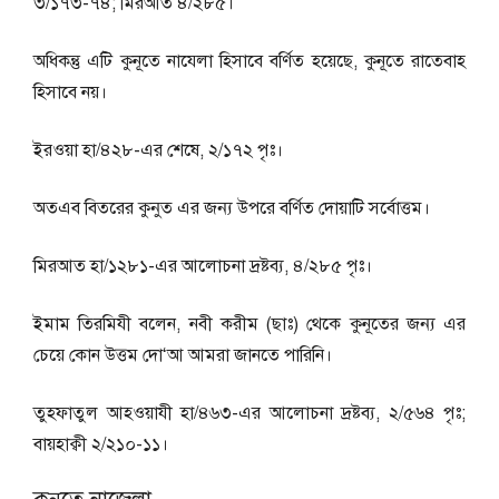
৩/১৭৩-৭৪; মিরআত ৪/২৮৫।
অধিকন্তু এটি কুনূতে নাযেলা হিসাবে বর্ণিত হয়েছে, কুনূতে রাতেবাহ
হিসাবে নয়।
ইরওয়া হা/৪২৮-এর শেষে, ২/১৭২ পৃঃ।
অতএব বিতরের কুনুত এর জন্য উপরে বর্ণিত দোয়াটি সর্বোত্তম।
মিরআত হা/১২৮১-এর আলোচনা দ্রষ্টব্য, ৪/২৮৫ পৃঃ।
ইমাম তিরমিযী বলেন, নবী করীম (ছাঃ) থেকে কুনূতের জন্য এর
চেয়ে কোন উত্তম দো‘আ আমরা জানতে পারিনি।
তুহফাতুল আহওয়াযী হা/৪৬৩-এর আলোচনা দ্রষ্টব্য, ২/৫৬৪ পৃঃ;
বায়হাক্বী ২/২১০-১১।