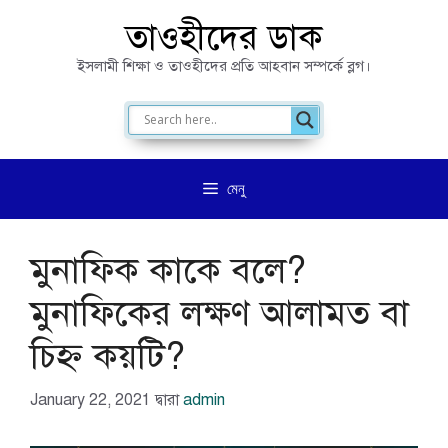
এড়িেয়
তাওহীদের ডাক
লেখায়
ইসলামী শিক্ষা ও তাওহীদের প্রতি আহবান সম্পর্কে ব্লগ।
যান
মেনু
মুনাফিক কাকে বলে?
মুনাফিকের লক্ষণ আলামত বা
চিহ্ন কয়টি?
January 22, 2021
দ্বারা
admin