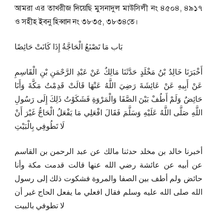
আমরা এর তাখরীজ দিয়েছি মুসনাদুল মাউসিলী নং ৪৫০৪, ৪৯১৭
ও সহীহ ইবনু হিব্বান নং ৩৮৩৫, ৩৮৩৪তে।
بَاب مَا تَصْنَعُ الْحَاجَّةُ إِذَا كَانَتْ حَائِضًا
أَخْبَرَنَا خَالِدُ بْنُ مَخْلَدٍ حَدَّثَنَا مَالِكٌ عَنْ عَبْدِ الرَّحْمَنِ بْنِ الْقَاسِمِ
عَنْ أَبِيهِ عَنْ عَائِشَةَ رَضِيَ اللَّهُ عَنْهَا قَالَتْ قَدِمْتُ مَكَّةَ وَأَنَا
حَائِضٌ وَلَمْ أَطُفْ بَيْنَ الصَّفَا وَالْمَرْوَةِ فَشَكَوْتُ ذَلِكَ إِلَى رَسُولِ
اللَّهِ صَلَّى اللَّهُ عَلَيْهِ وَسَلَّمَ فَقَالَ افْعَلِي مَا يَفْعَلُ الْحَاجُّ غَيْرَ أَنْ
لَا تَطُوفِي بِالْبَيْتِ
أخبرنا خالد بن مخلد حدثنا مالك عن عبد الرحمن بن القاسم
عن أبيه عن عائشة رضي الله عنها قالت قدمت مكة وأنا
حائض ولم أطف بين الصفا والمروة فشكوت ذلك إلى رسول
الله صلى الله عليه وسلم فقال افعلي ما يفعل الحاج غير أن
لا تطوفي بالبيت