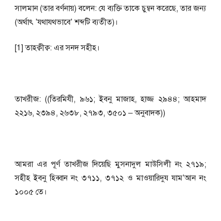
সালমান (তার বর্ণনায়) বলেন: যে ব্যক্তি তাকে চুম্বন করেছে, তার জন্য
(অর্থাৎ ’যথাযথভাবে’ শব্দটি ব্যতীত)।
[1] তাহক্বীক্ব: এর সনদ সহীহ।
তাখরীজ: ((তিরমিযী, ৯৬১; ইবনু মাজাহ, হাজ্জ ২৯৪৪; আহমাদ
২২১৬, ২৩৯৪, ২৬৩৮, ২৭৯৩, ৩৫০১ – অনুবাদক))
আমরা এর পূর্ণ তাখরীজ দিয়েছি মুসনাদুল মাউসিলী নং ২৭১৯;
সহীহ ইবনু হিব্বান নং ৩৭১১, ৩৭১২ ও মাওয়ারিদুয যাম’আন নং
১০০৫ তে।