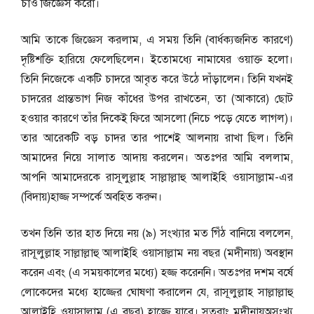
চাও জিজ্ঞেস করো।
আমি তাকে জিজ্ঞেস করলাম, এ সময় তিনি (বার্ধক্যজনিত কারণে)
দৃষ্টিশক্তি হারিয়ে ফেলেছিলেন। ইতোমধ্যে নামাযের ওয়াক্ত হলো।
তিনি নিজেকে একটি চাদরে আবৃত করে উঠে দাঁড়ালেন। তিনি যখনই
চাদরের প্রান্তভাগ নিজ কাঁধের উপর রাখতেন, তা (আকারে) ছোট
হওয়ার কারণে তাঁর দিকেই ফিরে আসলো (নিচে পড়ে যেতে লাগল)।
তার আরেকটি বড় চাদর তার পাশেই আলনায় রাখা ছিল। তিনি
আমাদের নিয়ে সালাত আদায় করলেন। অতঃপর আমি বললাম,
আপনি আমাদেরকে রাসূলুল্লাহ সাল্লাল্লাহু আলাইহি ওয়াসা্ল্লাম-এর
(বিদায়)হাজ্জ সম্পর্কে অবহিত করুন।
তখন তিনি তার হাত দিয়ে নয় (৯) সংখ্যার মত গিঁঠ বানিয়ে বললেন,
রাসূলুল্লাহ সাল্লাল্লাহু আলাইহি ওয়াসাল্লাম নয় বছর (মদীনায়) অবস্থান
করেন এবং (এ সময়কালের মধ্যে) হজ্জ করেননি। অতঃপর দশম বর্ষে
লোকেদের মধ্যে হাজ্জের ঘোষণা করালেন যে, রাসূলুল্লাহ সাল্লাল্লাহু
আলাইহি ওয়াসাল্লাম (এ বছর) হাজ্জে যাবে। সুতরাং মদীনায়অসংখ্য