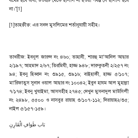
যথেষ্ট হবে এবং উভয়টি থেকে হালাল না হওয়া পর্যন্ত সে হালাল হবে
না।”[1]
[1]তাহক্বীক্ব: এর সনদ মুসলিমের শর্তানুযায়ী সহীহ।
তাখরীজ: ইবনুল জারুদ নং ৪৬০; তাহাবী, শারহু মা’আনিল আছার
২/১৯৭; আহমাদ ২/৬৭; তিরমিযী, হাজ্জ ৯৪৮; দারুকুতনী ২/২৫৭ নং
৯৪; ইবনু হিব্বান নং ৩৯১৫, ৩৯১৬; বাইহাকী, হাজ্জ ৫/১০৭;
মা’রিফাতুস সুনান ওয়াল আছার নং ১০০৪২; ইবুন হাযম আল মুহাল্লা
৭/১৭৪; ইবনু খুযাইমা, আসসহীহ ২৭৪৫; দেখুন মুসনাদুল মাউসিলী
নং ২৪৯৮, ৫৫০০ ও নাসবুর রায়াহ ৩/১০৭-১১২; দিরায়াহ২/৩৫;
নাইল ৫/১৫৭-১৫৯।
بَاب طَوَافِ الْقَارِنِ