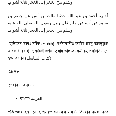
وَسَلَّمَ مِنْ الْحَجَرِ إِلَى الْحَجَرِ ثَلَاثَةَ أَشْوَاطٍ
أخبرنا أحمد بن عبد الله حدثنا مالك بن أنس عن جعفر بن
محمد عن أبيه عن جابر قال رمل رسول الله صلى الله عليه
وسلم من الحجر إلى الحجر ثلاثة أشواط
হাদিসের মানঃ সহিহ (Sahih) বর্ণনাকারীঃ জাবির ইবনু আবদুল্লাহ
আনসারী (রাঃ) পুনঃনিরীক্ষণঃ সুনান আদ-দারেমী (হাদিসবিডি) ৫.
হজ্জ অধ্যায় (كتاب المناسك)
১৮৭৮
শেয়ার ও অন্যান্য
বাংলা/ العربية
পরিচ্ছেদঃ ২৭. যে ব্যক্তি (তাওয়াফের সময়) তিনবার রমল করে