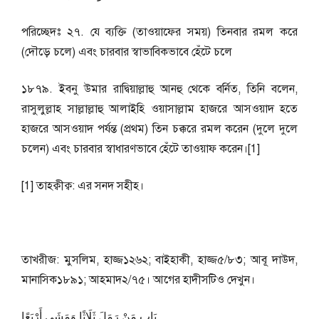
পরিচ্ছেদঃ ২৭. যে ব্যক্তি (তাওয়াফের সময়) তিনবার রমল করে
(দৌড়ে চলে) এবং চারবার স্বাভাবিকভাবে হেঁটে চলে
১৮৭৯. ইবনু উমার রাদ্বিয়াল্লাহু আনহু থেকে বর্নিত, তিনি বলেন,
রাসুলুল্লাহ সাল্লাল্লাহু আলাইহি ওয়াসাল্লাম হাজরে আসওয়াদ হতে
হাজরে আসওয়াদ পর্যন্ত (প্রথম) তিন চক্করে রমল করেন (দুলে দুলে
চলেন) এবং চারবার স্বাধারণভাবে হেঁটে তাওয়াফ করেন।[1]
[1] তাহক্বীক্ব: এর সনদ সহীহ।
তাখরীজ: মুসলিম, হাজ্জ১২৬২; বাইহাকী, হাজ্জ৫/৮৩; আবূ দাউদ,
মানাসিক১৮৯১; আহমাদ২/৭৫। আগের হাদীসটিও দেখুন।
بَاب مَنْ رَمَلَ ثَلَاثًا وَمَشَى أَرْبَعًا