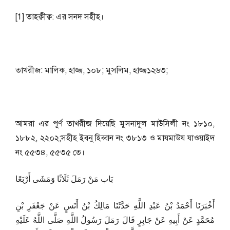
[1] তাহক্বীক্ব: এর সনদ সহীহ।
তাখরীজ: মালিক, হাজ্জ, ১০৮; মুসলিম, হাজ্জ১২৬৩;
আমরা এর পূর্ণ তাখরীজ দিয়েছি মুসনাদুল মাউসিলী নং ১৮১০,
১৮৮২, ২২০২;সহীহ ইবনু হিব্বান নং ৩৮১৩ ও মাযমাউয যাওয়াইদ
নং ৫৫৩৪, ৫৫৩৫ তে।
بَاب مَنْ رَمَلَ ثَلَاثًا وَمَشَى أَرْبَعًا
أَخْبَرَنَا أَحْمَدُ بْنُ عَبْدِ اللَّهِ حَدَّثَنَا مَالِكُ بْنُ أَنَسٍ عَنْ جَعْفَرِ بْنِ
مُحَمَّدٍ عَنْ أَبِيهِ عَنْ جَابِرٍ قَالَ رَمَلَ رَسُولُ اللَّهِ صَلَّى اللَّهُ عَلَيْهِ