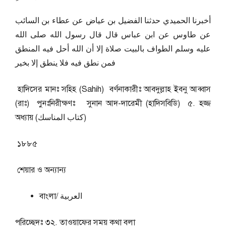
أخبرنا الحميدي حدثنا الفضيل بن عياض عن عطاء بن السائب
عن طاوس عن ابن عباس قال قال رسول الله صلى الله
عليه وسلم الطواف بالبيت صلاة إلا أن الله أحل فيه المنطق
فمن نطق فيه فلا ينطق إلا بخير
হাদিসের মানঃ সহিহ (Sahih) বর্ণনাকারীঃ আবদুল্লাহ ইবনু আব্বাস
(রাঃ) পুনঃনিরীক্ষণঃ সুনান আদ-দারেমী (হাদিসবিডি) ৫. হজ্জ
অধ্যায় (كتاب المناسك)
১৮৮৫
শেয়ার ও অন্যান্য
বাংলা/ العربية
পরিচ্ছেদঃ ৩২. তাওয়াফের সময় কথা বলা