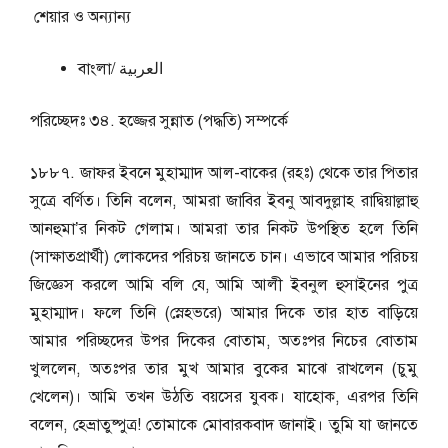
শেয়ার ও অন্যান্য
বাংলা/ العربية
পরিচ্ছেদঃ ৩৪. হজ্জের সুন্নাত (পদ্ধতি) সম্পর্কে
১৮৮৭. জাফর ইবনে মুহাম্মাদ আল-বাকের (রহঃ) থেকে তার পিতার
সুত্রে বর্ণিত। তিনি বলেন, আমরা জাবির ইবনু আবদুল্লাহ রাদ্বিয়াল্লাহু
আনহুমা’র নিকট গেলাম। আমরা তার নিকট উপস্থিত হলে তিনি
(সাক্ষাতপ্রার্থী) লোকদের পরিচয় জানতে চান। এভাবে আমার পরিচয়
জিজ্ঞেস করলে আমি বলি যে, আমি আলী ইবনুল হুসাইনের পুত্র
মুহাম্মাদ। ফলে তিনি (স্নেহভরে) আমার দিকে তার হাত বাড়িয়ে
আমার পরিচ্ছদের উপর দিকের বোতাম, অতঃপর নিচের বোতাম
খুললেন, অতঃপর তার মুখ আমার বুকের মাঝে রাখলেন (চুমু
খেলেন)। আমি তখন উঠতি বয়সের যুবক। যাহোক, এরপর তিনি
বলেন, হেভ্রাতুষ্পুত্র! তোমাকে মোবারকবাদ জানাই। তুমি যা জানতে