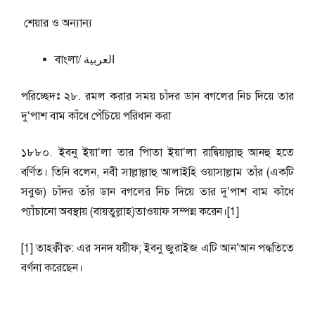
শেয়ার ও অন্যান্য
বাংলা/ العربية
পরিচ্ছেদঃ ২৮. রমল করার সময় চাঁদর ডান বগলের নিচ দিয়ে তার
দু‘পাশ বাম কাঁধে পেঁচিয়ে পরিধান করা
১৮৮০. ইবনু ইয়া’লা তার পিাতা ইয়া’লা রাদ্বিয়াল্লাহু আনহু হতে
বর্ণিত। তিনি বলেন, নবী সাল্লাল্লাহু আলাইহি ওয়াসাল্লাম তাঁর (একটি
সবুজ) চাঁদর তাঁর ডান বগলের নিচ দিয়ে তার দু’পাশ বাম কাঁধে
প্যাঁচানো অবস্থায় (বায়তুল্লাহ)তাওয়াফ সম্পন্ন করেন।[1]
[1] তাহক্বীক্ব: এর সনদ যয়ীফ; ইবনু জুরাইজ এটি আন’আন পদ্ধতিতে
বর্ণনা করেছেন।