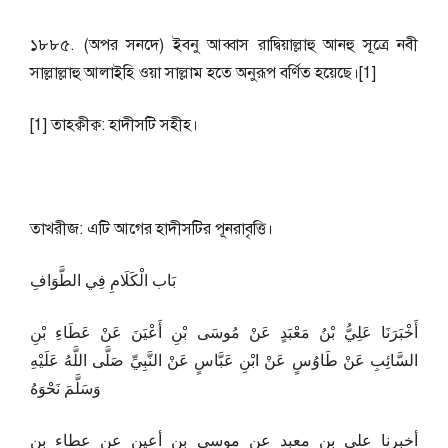
১৮৮৫. (অপর সনদে) ইবনু আব্বাস রাদ্বিয়াল্লাহু আনহু সূত্রে নবী
সাল্লাল্লাহু আলাইহি ওয়া সাল্লাম হতে অনুরূপ বর্ণিত হয়েছে।[1]
[1] তাহক্বীক্ব: হাদীসটি সহীহ।
তাখরীজ: এটি আগের হাদীসটির পূনরাবৃত্তি।
بَاب الْكَلَامِ فِي الطَّوَافِ
أَخْبَرَنَا عَلِيُّ بْنُ مَعْبَدٍ عَنْ مُوسَى بْنِ أَعْيَنَ عَنْ عَطَاءِ بْنِ
السَّائِبِ عَنْ طَاوُسٍ عَنْ ابْنِ عَبَّاسٍ عَنْ النَّبِيِّ صَلَّى اللَّهُ عَلَيْهِ
وَسَلَّمَ نَحْوَهُ
أخبرنا علي بن معبد عن موسى بن أعين عن عطاء بن