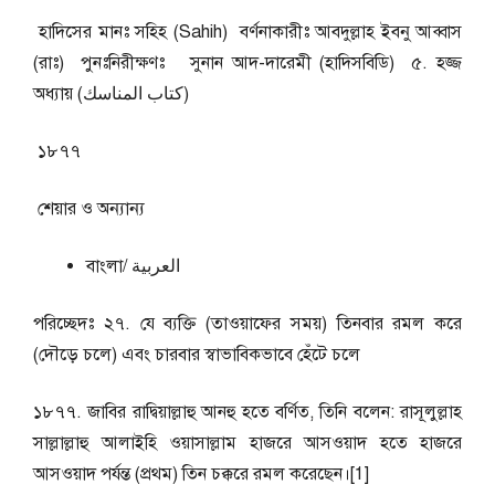
হাদিসের মানঃ সহিহ (Sahih) বর্ণনাকারীঃ আবদুল্লাহ ইবনু আব্বাস
(রাঃ) পুনঃনিরীক্ষণঃ সুনান আদ-দারেমী (হাদিসবিডি) ৫. হজ্জ
অধ্যায় (كتاب المناسك)
১৮৭৭
শেয়ার ও অন্যান্য
বাংলা/ العربية
পরিচ্ছেদঃ ২৭. যে ব্যক্তি (তাওয়াফের সময়) তিনবার রমল করে
(দৌড়ে চলে) এবং চারবার স্বাভাবিকভাবে হেঁটে চলে
১৮৭৭. জাবির রাদ্বিয়াল্লাহু আনহু হতে বর্ণিত, তিনি বলেন: রাসূলুল্লাহ
সাল্লাল্লাহু আলাইহি ওয়াসাল্লাম হাজরে আসওয়াদ হতে হাজরে
আসওয়াদ পর্যন্ত (প্রথম) তিন চক্করে রমল করেছেন।[1]