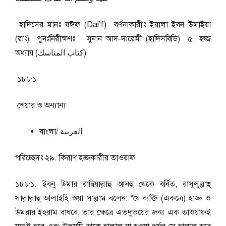
হাদিসের মানঃ যঈফ (Dai’f) বর্ণনাকারীঃ ইয়ালা ইবন উমাইয়া
(রাঃ) পুনঃনিরীক্ষণঃ সুনান আদ-দারেমী (হাদিসবিডি) ৫. হজ্জ
অধ্যায় (كتاب المناسك)
১৮৮১
শেয়ার ও অন্যান্য
বাংলা/ العربية
পরিচ্ছেদঃ ২৯. কিরাণ হজ্জকারীর তাওয়াফ
১৮৮১. ইবনু উমার রাদ্বিয়াল্লাহু আনহু থেকে বর্নিত, রাসূলুল্লাহ্
সাল্লাল্লাহু আলাইহি ওয়া সাল্লাম বলেন: “যে ব্যক্তি (একত্রে) হাজ্জ ও
উমরার ইহরাম বাধবে, তার ক্ষেত্রে এতদুভয়ের জন্য এক তাওয়াফই