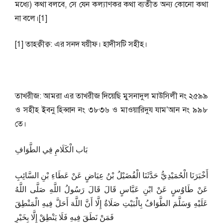
মধ্যে) কথা বলবে, সে যেন কল্যাণকর কথা ব্যতীত অন্য কোনো কথা
না বলে।[1]
[1] তাহক্বীক্ব: এর সনদ যয়ীফ। হাদীসটি সহীহ।
তাখরীজ: আমরা এর তাখরীজ দিয়েছি মুসনাদুল মাউসিলী নং ২৫৯৯
ও সহীহ ইবনু হিব্বান নং ৩৮৩৬ ও মাওয়ারিদুয যাম’আন নং ৯৯৮
তে।
بَاب الْكَلَامِ فِي الطَّوَافِ
أَخْبَرَنَا الْحُمَيْدِيُّ حَدَّثَنَا الْفُضَيْلُ بْنُ عِيَاضٍ عَنْ عَطَاءِ بْنِ السَّائِبِ
عَنْ طَاوُسٍ عَنْ ابْنِ عَبَّاسٍ قَالَ قَالَ رَسُولُ اللَّهِ صَلَّى اللَّهُ
عَلَيْهِ وَسَلَّمَ الطَّوَافُ بِالْبَيْتِ صَلَاةٌ إِلَّا أَنَّ اللَّهَ أَحَلَّ فِيهِ الْمَنْطِقَ
فَمَنْ نَطَقَ فِيهِ فَلَا يَنْطِقْ إِلَّا بِخَيْرٍ