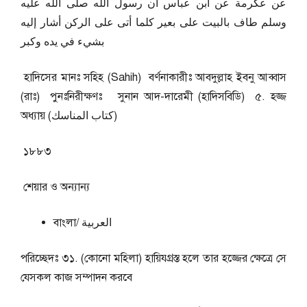
عن عكرمة عن ابن عباس أن رسول الله صلى الله عليه
وسلم طاف بالبيت على بعير كلما أتى على الركن أشار إليه
بشيء في يده وكبر
হাদিসের মানঃ সহিহ (Sahih) বর্ণনাকারীঃ আবদুল্লাহ ইবনু আব্বাস
(রাঃ) পুনঃনিরীক্ষণঃ সুনান আদ-দারেমী (হাদিসবিডি) ৫. হজ্জ
অধ্যায় (كتاب المناسك)
১৮৮৩
শেয়ার ও অন্যান্য
বাংলা/ العربية
পরিচ্ছেদঃ ৩১. (কোনো মহিলা) হায়িযগ্রস্ত হলে তার হজ্জের ক্ষেত্রে সে
যেসকল কাজ সম্পাদন করবে