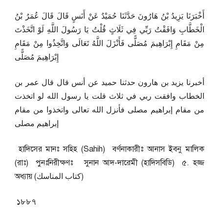
أَخْبَرَنَا يَزِيدُ بْنُ هَارُونَ حَدَّثَنَا حُمَيْدٌ عَنْ أَنَسٍ قَالَ قَالَ عُمَرُ بْنُ
الْخَطَّابِ وَافَقْتُ رَبِّي فِي ثَلَاثٍ قُلْتُ يَا رَسُولَ اللَّهِ لَوْ اتَّخَذْتَ
مِنْ مَقَامِ إِبْرَاهِيمَ مُصَلًّى فَأَنْزَلَ اللَّهُ تَعَالَى وَاتَّخِذُوا مِنْ مَقَامِ
إِبْرَاهِيمَ مُصَلًّى
أخبرنا يزيد بن هارون حدثنا حميد عن أنس قال قال عمر بن
الخطاب وافقت ربي في ثلاث قلت يا رسول الله لو اتخذت
من مقام إبراهيم مصلى فأنزل الله تعالى واتخذوا من مقام
إبراهيم مصلى
হাদিসের মানঃ সহিহ (Sahih) বর্ণনাকারীঃ আনাস ইবনু মালিক
(রাঃ) পুনঃনিরীক্ষণঃ সুনান আদ-দারেমী (হাদিসবিডি) ৫. হজ্জ
অধ্যায় (كتاب المناسك)
১৮৮৭