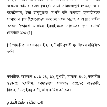
অভিমত আমার রবের (অহির) সাথে সামঞ্জস্যপূর্ণ হয়েছে: আমি
বলেছিলাম, ইয়া রাসূলুল্লাহ! আপনি যদি মাকামে ইবরাহীমকে
সালাতের স্থান হিসেবেগ্রহণ করতেন! তখন আল্লাহ এ আয়াত নাযিল
করেন: ’তোমরা মাকামে ইবরাহীমকে সালাতের স্থান বানাও’
(বাকারাঃ ১২৫)[1]
[1] তাহক্বীক্ব: এর সনদ সহীহ। হাদীসটি বুখারী মুসলিমের সম্মিলিত
বর্ণনা।
তাখরীজ: আহমাদ ১/২৩-২৪, ৩৬; বুখারী, সালাত, ৪০২, তাফসীর
৪৪৮৩; মুসলিম, ফাদাইলুস সাহাবাহ ২৩৯৯; বাইহাকী,
নিকাহ৭/৮৮; ইবনু আদী, আল কামিল ২/৭৯২।
بَاب الصَّلَاةِ خَلْفَ الْمَقَامِ