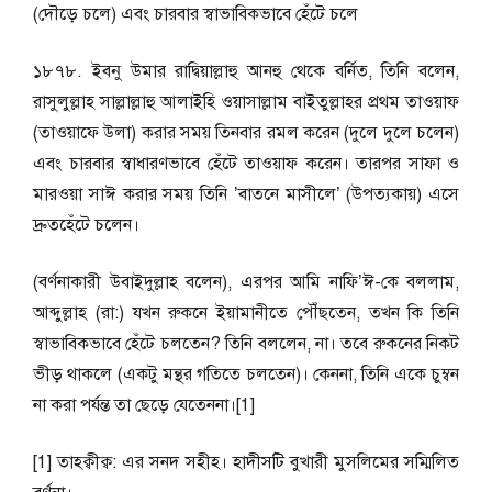
(দৌড়ে চলে) এবং চারবার স্বাভাবিকভাবে হেঁটে চলে
১৮৭৮. ইবনু উমার রাদ্বিয়াল্লাহু আনহু থেকে বর্নিত, তিনি বলেন,
রাসুলুল্লাহ সাল্লাল্লাহু আলাইহি ওয়াসাল্লাম বাইতুল্লাহর প্রথম তাওয়াফ
(তাওয়াফে উলা) করার সময় তিনবার রমল করেন (দুলে দুলে চলেন)
এবং চারবার স্বাধারণভাবে হেঁটে তাওয়াফ করেন। তারপর সাফা ও
মারওয়া সাঈ করার সময় তিনি ’বাতনে মাসীলে’ (উপত্যকায়) এসে
দ্রুতহেঁটে চলেন।
(বর্ণনাকারী উবাইদুল্লাহ বলেন), এরপর আমি নাফি’ঈ-কে বললাম,
আব্দুল্লাহ (রা:) যখন রুকনে ইয়ামানীতে পৌঁছতেন, তখন কি তিনি
স্বাভাবিকভাবে হেঁটে চলতেন? তিনি বললেন, না। তবে রুকনের নিকট
ভীড় থাকলে (একটু মন্থর গতিতে চলতেন)। কেননা, তিনি একে চুম্বন
না করা পর্যন্ত তা ছেড়ে যেতেননা।[1]
[1] তাহক্বীক্ব: এর সনদ সহীহ। হাদীসটি বুখারী মুসলিমের সম্মিলিত