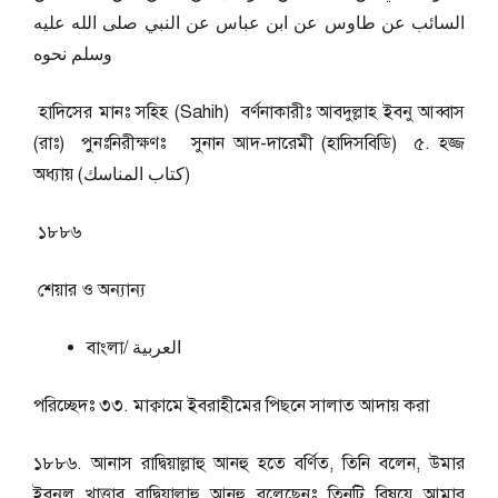
السائب عن طاوس عن ابن عباس عن النبي صلى الله عليه
وسلم نحوه
হাদিসের মানঃ সহিহ (Sahih) বর্ণনাকারীঃ আবদুল্লাহ ইবনু আব্বাস
(রাঃ) পুনঃনিরীক্ষণঃ সুনান আদ-দারেমী (হাদিসবিডি) ৫. হজ্জ
অধ্যায় (كتاب المناسك)
১৮৮৬
শেয়ার ও অন্যান্য
বাংলা/ العربية
পরিচ্ছেদঃ ৩৩. মাক্বামে ইবরাহীমের পিছনে সালাত আদায় করা
১৮৮৬. আনাস রাদ্বিয়াল্লাহু আনহু হতে বর্ণিত, তিনি বলেন, উমার
ইবনুল খাত্তাব রাদ্বিয়াল্লাহু আনহু বলেছেনঃ তিনটি বিষয়ে আমার