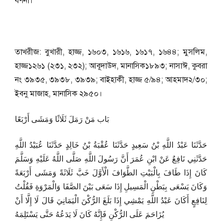
বর্ণনা।
তাখরীজ: বুখারী, হাজ্জ, ১৬০৩, ১৬১৬, ১৬১৭, ১৬৪৪; মুসলিম,
হাজ্জ১২৬১ (২৩১, ২৩২); আবূদাউদ, মানাসিক১৮৯৩; নাসাঈ, কুবরা
নং ৩৯৩৫, ৩৯৩৮, ৩৯৩৯; বাইহাকী, হাজ্জ ৫/৯৪; আহমাদ২/৩০;
ইবনু মাজাহ, মানাসিক ২৯৫০।
بَاب مَنْ رَمَلَ ثَلَاثًا وَمَشَى أَرْبَعًا
حَدَّثَنَا عَبْدُ اللَّهِ بْنُ سَعِيدٍ حَدَّثَنَا عُقْبَةُ بْنُ خَالِدٍ حَدَّثَنَا عُبَيْدُ اللَّهِ
حَدَّثَنِي نَافِعٌ عَنْ ابْنِ عُمَرَ أَنَّ رَسُولَ اللَّهِ صَلَّى اللَّهُ عَلَيْهِ وَسَلَّمَ
كَانَ إِذَا طَافَ بِالْبَيْتِ الطَّوَافَ الْأَوَّلَ خَبَّ ثَلَاثَةً وَمَشَى أَرْبَعَةً
وَكَانَ يَسْعَى بِبَطْنِ الْمَسِيلِ إِذَا سَعَى بَيْنَ الصَّفَا وَالْمَرْوَةِ فَقُلْتُ
لِنَافِعٍ أَكَانَ عَبْدُ اللَّهِ يَمْشِي إِذَا بَلَغَ الرُّكْنَ الْيَمَانِيَ قَالَ لَا إِلَّا أَنْ
يُزَاحَمَ عَلَى الرُّكْنِ فَإِنَّهُ كَانَ لَا يَدَعُهُ حَتَّى يَسْتَلِمَهُ