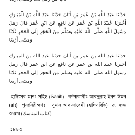
حَدَّثَنَا عَبْدُ اللَّهِ بْنُ عُمَرَ بْنِ أَبَانَ حَدَّثَنَا عَبْدُ اللَّهِ بْنُ الْمُبَارَكِ
أَخْبَرَنَا عُبَيْدُ اللَّهِ بْنُ عُمَرَ عَنْ نَافِعٍ عَنْ ابْنِ عُمَرَ قَالَ رَمَلَ
رَسُولُ اللَّهِ صَلَّى اللَّهُ عَلَيْهِ وَسَلَّمَ مِنْ الْحَجَرِ إِلَى الْحَجَرِ ثَلَاثًا
وَمَشَى أَرْبَعًا
حدثنا عبد الله بن عمر بن أبان حدثنا عبد الله بن المبارك
أخبرنا عبيد الله بن عمر عن نافع عن ابن عمر قال رمل
رسول الله صلى الله عليه وسلم من الحجر إلى الحجر ثلاثا
ومشى أربعا
হাদিসের মানঃ সহিহ (Sahih) বর্ণনাকারীঃ আবদুল্লাহ ইবন উমর
(রাঃ) পুনঃনিরীক্ষণঃ সুনান আদ-দারেমী (হাদিসবিডি) ৫. হজ্জ
অধ্যায় (كتاب المناسك)
১৮৮০