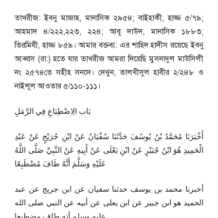
তাখরীজ: ইবনু মাজাহ, মানাসিক ২৯৫৪; বাইহাকী, হাজ্জ ৫/৭৯;
আহমাদ ৪/২২২,২২৩, ২২৪; আবূ দাউদ, মানাসিক ১৮৮৩;
তিরমিযী, হাজ্জ ৮৫৯। আমার বক্তব্য: এর শাহিদ হাদীস রয়েছে ইবনু
আব্বাস (রা:) হতে যার তাখরীজ আমরা দিয়েছি মুসনাদুল মাউসিলী
নং ২৫৭৪তে সহীহ সনদে। দেখুন, তালখীসুল হাবীর ২/২৪৮ ও
নাইলূল আওতার ৫/১১০-১১১।
بَاب الِاضْطِبَاعِ فِي الرَّمَلِ
أَخْبَرَنَا مُحَمَّدُ بْنُ يُوسُفَ حَدَّثَنَا سُفْيَانُ عَنْ ابْنِ جُرَيْجٍ عَنْ عَبْدِ
الْحَمِيدِ هُوَ ابْنُ جُبَيْرٍ عَنْ ابْنِ يَعْلَى عَنْ أَبِيهِ عَنْ النَّبِيِّ صَلَّى اللَّهُ
عَلَيْهِ وَسَلَّمَ أَنَّهُ طَافَ مُضْطَبِعًا
أخبرنا محمد بن يوسف حدثنا سفيان عن ابن جريج عن عبد
الحميد هو ابن جبير عن ابن يعلى عن أبيه عن النبي صلى الله
عليه وسلم أنه طاف مضطبعا