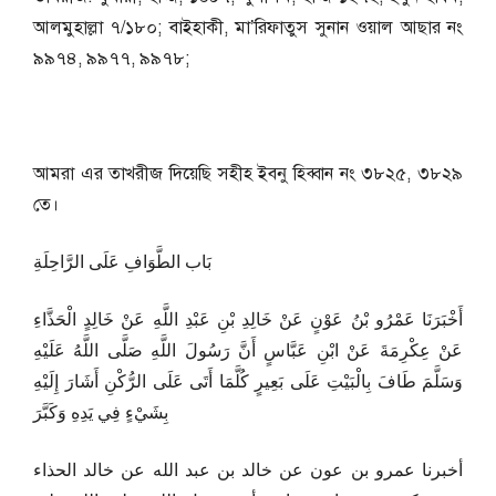
আলমুহাল্লা ৭/১৮০; বাইহাকী, মা’রিফাতুস সুনান ওয়াল আছার নং
৯৯৭৪, ৯৯৭৭, ৯৯৭৮;
আমরা এর তাখরীজ দিয়েছি সহীহ ইবনু হিব্বান নং ৩৮২৫, ৩৮২৯
তে।
بَاب الطَّوَافِ عَلَى الرَّاحِلَةِ
أَخْبَرَنَا عَمْرُو بْنُ عَوْنٍ عَنْ خَالِدِ بْنِ عَبْدِ اللَّهِ عَنْ خَالِدٍ الْحَذَّاءِ
عَنْ عِكْرِمَةَ عَنْ ابْنِ عَبَّاسٍ أَنَّ رَسُولَ اللَّهِ صَلَّى اللَّهُ عَلَيْهِ
وَسَلَّمَ طَافَ بِالْبَيْتِ عَلَى بَعِيرٍ كُلَّمَا أَتَى عَلَى الرُّكْنِ أَشَارَ إِلَيْهِ
بِشَيْءٍ فِي يَدِهِ وَكَبَّرَ
أخبرنا عمرو بن عون عن خالد بن عبد الله عن خالد الحذاء