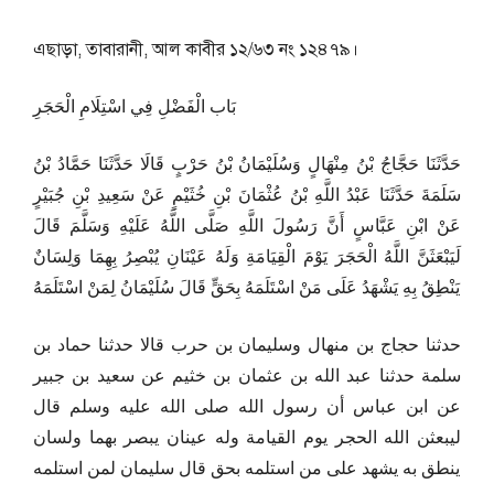
এছাড়া, তাবারানী, আল কাবীর ১২/৬৩ নং ১২৪৭৯।
بَاب الْفَضْلِ فِي اسْتِلَامِ الْحَجَرِ
حَدَّثَنَا حَجَّاجُ بْنُ مِنْهَالٍ وَسُلَيْمَانُ بْنُ حَرْبٍ قَالَا حَدَّثَنَا حَمَّادُ بْنُ
سَلَمَةَ حَدَّثَنَا عَبْدُ اللَّهِ بْنُ عُثْمَانَ بْنِ خُثَيْمٍ عَنْ سَعِيدِ بْنِ جُبَيْرٍ
عَنْ ابْنِ عَبَّاسٍ أَنَّ رَسُولَ اللَّهِ صَلَّى اللَّهُ عَلَيْهِ وَسَلَّمَ قَالَ
لَيَبْعَثَنَّ اللَّهُ الْحَجَرَ يَوْمَ الْقِيَامَةِ وَلَهُ عَيْنَانِ يُبْصِرُ بِهِمَا وَلِسَانٌ
يَنْطِقُ بِهِ يَشْهَدُ عَلَى مَنْ اسْتَلَمَهُ بِحَقٍّ قَالَ سُلَيْمَانُ لِمَنْ اسْتَلَمَهُ
حدثنا حجاج بن منهال وسليمان بن حرب قالا حدثنا حماد بن
سلمة حدثنا عبد الله بن عثمان بن خثيم عن سعيد بن جبير
عن ابن عباس أن رسول الله صلى الله عليه وسلم قال
ليبعثن الله الحجر يوم القيامة وله عينان يبصر بهما ولسان
ينطق به يشهد على من استلمه بحق قال سليمان لمن استلمه