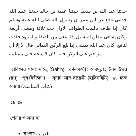
حدثنا عبد الله بن سعيد حدثنا عقبة بن خالد حدثنا عبيد الله
حدثني نافع عن ابن عمر أن رسول الله صلى الله عليه وسلم
كان إذا طاف بالبيت الطواف الأول خب ثلاثة ومشى أربعة
وكان يسعى ببطن المسيل إذا سعى بين الصفا والمروة فقلت
لنافع أكان عبد الله يمشي إذا بلغ الركن اليماني قال لا إلا أن
يزاحم على الركن فإنه كان لا يدعه حتى يستلمه
হাদিসের মানঃ সহিহ (Sahih) বর্ণনাকারীঃ আবদুল্লাহ ইবন উমর
(রাঃ) পুনঃনিরীক্ষণঃ সুনান আদ-দারেমী (হাদিসবিডি) ৫. হজ্জ
অধ্যায় (كتاب المناسك)
১৮৭৯
শেয়ার ও অন্যান্য
বাংলা/ العربية