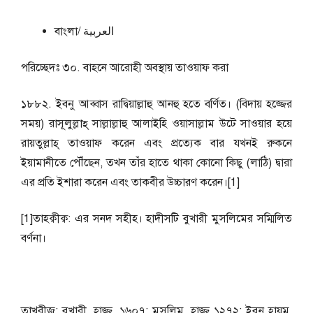
বাংলা/ العربية
পরিচ্ছেদঃ ৩০. বাহনে আরোহী অবস্থায় তাওয়াফ করা
১৮৮২. ইবনু আব্বাস রাদ্বিয়াল্লাহু আনহু হতে বর্ণিত। (বিদায় হজ্জের
সময়) রাসূলুল্লাহ্ সাল্লাল্লাহু আলাইহি ওয়াসাল্লাম উটে সাওয়ার হয়ে
রায়তুল্লাহ্ তাওয়াফ করেন এবং প্রত্যেক বার যখনই রুকনে
ইয়ামানীতে পৌঁছেন, তখন তাঁর হাতে থাকা কোনো কিছু (লাঠি) দ্বারা
এর প্রতি ইশারা করেন এবং তাকবীর উচ্চারণ করেন।[1]
[1]তাহক্বীক্ব: এর সনদ সহীহ। হাদীসটি বুখারী মুসলিমের সম্মিলিত
বর্ণনা।
তাখরীজ: বুখারী, হাজ্জ, ১৬০৭; মুসলিম, হাজ্জ ১২৭২; ইবুন হাযম,