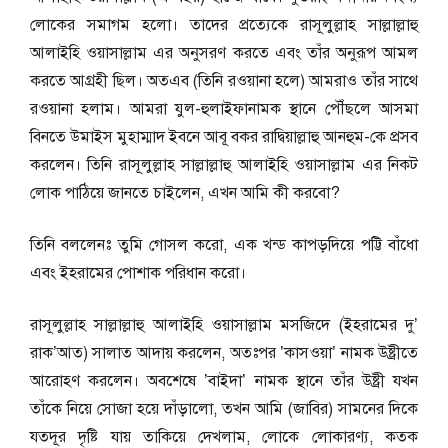
লোকের সমাগম হলো। তাদের প্রত্যেকে রাসূলুল্লাহ সাল্লাল্লাহু
আলাইহি ওয়াসাল্লাম এর অনুসরণ করতে এবং তাঁর অনুরূপ আমল
করতে আগ্রহী ছিল। অতএব (তিনি রওয়ানা হলে) আমরাও তাঁর সাথে
রওয়ানা হলাম। আমরা যুল-হুলাইফানামক স্থানে পৌঁছলে আসমা
বিনতে উমাইস মুহাম্মাদ ইবনে আবূ বকর রাদ্বিয়াল্লাহু আনহুম-কে প্রসব
করলেন। তিনি রাসূলুল্লাহ সাল্লাল্লাহু আলাইহি ওয়াসাল্লাম এর নিকট
লোক পাঠিয়ে জানতে চাইলেন, এখন আমি কী করবো?
তিনি বললেনঃ তুমি গোসল করো, এক খন্ড কাপড়দিয়ে পট্টি বাঁধো
এবং ইহরামের পোশাক পরিধান করো।
রাসূলুল্লাহ সাল্লাল্লাহু আলাইহি ওয়াসাল্লাম মসজিদে (ইহরামের দু’
রাক’আত) সালাত আদায় করলেন, অতঃপর ’কাসওয়া’ নামক উষ্ট্রীতে
আরোহণ করলেন। অবশেষে ’বাইদা’ নামক স্থানে তাঁর উষ্ট্রী যখন
তাঁকে নিয়ে সোজা হয়ে দাঁড়ালো, তখন আমি (জাবির) সামনের দিকে
যতদূর দৃষ্টি যায় তাকিয়ে দেখলাম, লোকে লোকারণ্য, কতক