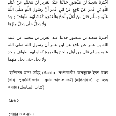
أَخْبَرَنَا سَعِيدُ بْنُ مَنْصُورٍ حَدَّثَنَا عَبْدُ الْعَزِيزِ بْنُ مُحَمَّدٍ عَنْ عُبَيْدِ
اللَّهِ بْنِ عُمَرَ عَنْ نَافِعٍ عَنْ ابْنِ عُمَرَ أَنَّ رَسُولَ اللَّهِ صَلَّى اللَّهُ
عَلَيْهِ وَسَلَّمَ قَالَ مَنْ أَهَلَّ بِالْحَجِّ وَالْعُمْرَةِ كَفَاهُ لَهُمَا طَوَافٌ وَاحِدٌ
وَلَا يَحِلُّ حَتَّى يَحِلَّ مِنْهُمَا
أخبرنا سعيد بن منصور حدثنا عبد العزيز بن محمد عن عبيد
الله بن عمر عن نافع عن ابن عمر أن رسول الله صلى الله
عليه وسلم قال من أهل بالحج والعمرة كفاه لهما طواف واحد
ولا يحل حتى يحل منهما
হাদিসের মানঃ সহিহ (Sahih) বর্ণনাকারীঃ আবদুল্লাহ ইবন উমর
(রাঃ) পুনঃনিরীক্ষণঃ সুনান আদ-দারেমী (হাদিসবিডি) ৫. হজ্জ
অধ্যায় (كتاب المناسك)
১৮৮২
শেয়ার ও অন্যান্য