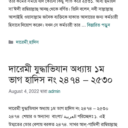
তার কর্মের সময়ে যদি কোনো কিছু লাভ করে ২৫৩১. আবী হুমায়দ
সা’ঈদী রাদ্বিয়াল্লাহু আনহু থেকে বর্ণিত। তিনি বলেন, নবী সাল্লাল্লাহু
আলাইহি ওয়াসাল্লাম জনৈক ব্যক্তিকে যাকাত আদায়ের জন্য কর্মচারী
হিসাবে নিয়োগ করেন। যখন সে কর্মচারী তার …
বিস্তারিত পড়ুন
বিভাগ
দারেমী
,
হাদিস
সমূহ
দারেমী যুদ্ধাভিযান অধ্যায় ১ম
ভাগ হাদিস নং ২৪৭৪ – ২৫৩০
August 4, 2022
দ্বারা
admin
দারেমী যুদ্ধাভিযান অধ্যায় ১ম ভাগ হাদিস নং ২৪৭৪ – ২৫৩০
২৪৭৪ শেয়ার ও অন্যান্য বাংলা/ العربية পরিচ্ছেদঃ ১. এই
উম্মতের ভোর বেলায় বরকত ২৪৭৪. সাখর আল্-গামিদী রাদ্বিয়াল্লাহু