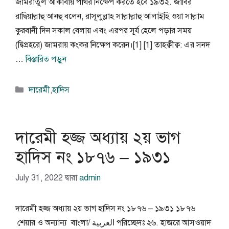
জামরাতুল আকাবায় পাথর নিক্ষেপ করতে হবে ১৯৩২. জাবির
রাদ্বিয়াল্লাহু আনহু বলেন, রাসূলুল্লাহ সাল্লাল্লাহু আলাইহি ওয়া সাল্লাম
কুরবানী দিন সকাল বেলায় এবং এরপর সূর্য হেলে পড়ার সময়
(দ্বিপ্রহরে) জামরায় কংকর নিক্ষেপ করেন।[1] [1] তাহক্বীক্ব: এর সনদ
…
বিস্তারিত পড়ুন
বিভাগ
দারেমী
,
হাদিস
সমূহ
দারেমী হজ্জ অধ্যায় ২য় ভাগ
হাদিস নং ১৮৭৬ – ১৯৩১
July 31, 2022
দ্বারা
admin
দারেমী হজ্জ অধ্যায় ২য় ভাগ হাদিস নং ১৮৭৬ – ১৯৩১ ১৮৭৬
শেয়ার ও অন্যান্য বাংলা/ العربية পরিচ্ছেদঃ ২৬. হাজরে আসওয়াদ