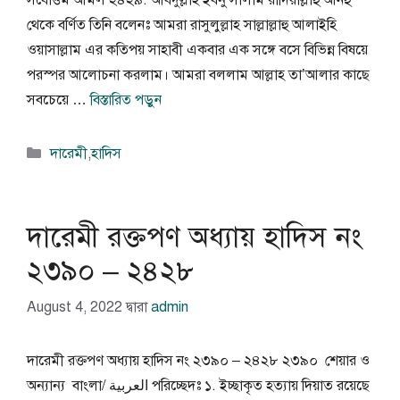
সর্বোত্তম আমল ২৪২৯. আবদুল্লাহ ইবনু সালাম রাদিয়াল্লাহু আনহু
থেকে বর্ণিত তিনি বলেনঃ আমরা রাসুলুল্লাহ সাল্লাল্লাহু আলাইহি
ওয়াসাল্লাম এর কতিপয় সাহাবী একবার এক সঙ্গে বসে বিভিন্ন বিষয়ে
পরস্পর আলোচনা করলাম। আমরা বললাম আল্লাহ তা’আলার কাছে
সবচেয়ে …
বিস্তারিত পড়ুন
বিভাগ
দারেমী
,
হাদিস
সমূহ
দারেমী রক্তপণ অধ্যায় হাদিস নং
২৩৯০ – ২৪২৮
August 4, 2022
দ্বারা
admin
দারেমী রক্তপণ অধ্যায় হাদিস নং ২৩৯০ – ২৪২৮ ২৩৯০ শেয়ার ও
অন্যান্য বাংলা/ العربية পরিচ্ছেদঃ ১. ইচ্ছাকৃত হত্যায় দিয়াত রয়েছে