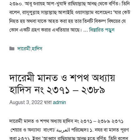
২৩৯০. আবূ শুরায়হ আল-খুযাঈ রাদ্বিয়াল্লাহু আনহু থেকে বর্ণিত। তিনি
বলেন, রাসূলুল্লাহ সাল্লাল্লাহু আলাইহি ওয়াসাল্লাম বলেছেনঃ “যার কেউ
নিহত হয় অথবা যাকে আহত করা হয় তার তিনটি বিকল্প বিষয়ের যে
কোন একটি গ্রহণ করার এখতিয়ার আছে। …
বিস্তারিত পড়ুন
বিভাগ
দারেমী
,
হাদিস
সমূহ
দারেমী মানত ও শপথ অধ্যায়
হাদিস নং ২৩৭১ – ২৩৮৯
August 3, 2022
দ্বারা
admin
দারেমী মানত ও শপথ অধ্যায় হাদিস নং ২৩৭১ – ২৩৮৯ ২৩৭১
শেয়ার ও অন্যান্য বাংলা/ العربية পরিচ্ছেদঃ ১. নযর বা মানত পূরণ
করা ২৩৭১. ইবনু ’আব্বাস রাদ্বিয়াল্লাহু আনহু হতে বর্ণিত, তিনি বলেন