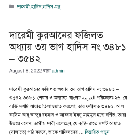
বিভাগ
দারেমী
,
হাদিস
,
হাদিস গ্রন্থ
সমূহ
দারেমী কুরআনের ফজিলত
অধ্যায় ৩য় ভাগ হাদিস নং ৩৪৮১
– ৩৫৪২
August 8, 2022
দ্বারা
admin
দারেমী কুরআনের ফজিলত অধ্যায় ৩য় ভাগ হাদিস নং ৩৪৮১ –
৩৫৪২ ৩৪৮১ শেয়ার ও অন্যান্য বাংলা/ العربية পরিচ্ছেদঃ ২৬. যে
ব্যক্তি দশটি আয়াত তিলাওয়াত করলো, তার ফযীলত ৩৪৮১. আল
কাসিম আবূ আব্দুর রহমান ও আব্বাস ইবনু মাইমুন হতে বর্ণিত, তারা
উভয়ে বলেন, তামীম দারী বলেছেন, যে ব্যক্তি রাতে দশটি আয়াত
(সালাতে) পাঠ করবে, তাকে গাফিলদের …
বিস্তারিত পড়ুন