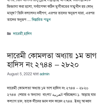
বর্ণিত, তিনি বলেনঃ রাসূলুল্লাহ সাল্লাল্লাহু আলাইহি ওয়াসাল্লামকে
জিজ্ঞাসা করা হলো, সর্বাপেক্ষা কঠিন মুসীবতের সম্মুখীন হয় কোন্
মানুষ? তিনি বললেনঃ নবীগণ, এরপর তাদের অনুরূপ যারা, এরপর
তাদের অনুরূপ …
বিস্তারিত পড়ুন
বিভাগ
দারেমী
,
হাদিস
সমূহ
দারেমী কোমলতা অধ্যায় ১ম ভাগ
হাদিস নং ২৭৪৪ – ২৮২০
August 5, 2022
দ্বারা
admin
দারেমী কোমলতা অধ্যায় ১ম ভাগ হাদিস নং ২৭৪৪ – ২৮২০
২৭৪৪ শেয়ার ও অন্যান্য বাংলা/ العربية পরিচ্ছেদঃ ১. আল্লাহ যার
কল্যাণ চান, তাকে দীনের জ্ঞান দান করেন ২৭৪৪. ইবনু আব্বাস