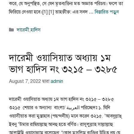
করে, যে অনুপস্থিত, সে যেন মৃতব্যক্তির মত অজ্ঞাত পরিচয়। ফলে তা
ফিরিয়ে নেওয়া হবে।[1] [1] তাহক্বীক্ব: এর সনদ …
বিস্তারিত পড়ুন
বিভাগ
দারেমী
,
হাদিস
সমূহ
দারেমী ওয়াসিয়াত অধ্যায় ১ম
ভাগ হাদিস নং ৩২১৫ – ৩২৮৫
August 7, 2022
দ্বারা
admin
দারেমী ওয়াসিয়াত অধ্যায় ১ম ভাগ হাদিস নং ৩২১৫ – ৩২৮৫
৩২১৫ শেয়ার ও অন্যান্য বাংলা/ العربية পরিচ্ছেদঃ ১. যিনি
ওয়াসীয়াত করা মুস্তাহাব (পছন্দনীয়) মনে করেন ৩২১৫. ’আবদুল্লাহ্
ইবনু ’উমার রাদ্বিয়াল্লাহু আনহু হতে বর্ণিত। রাসূলুল্লাহ সাল্লাল্লাহু
আলাইহি ওয়াসাল্লাম বলেছেন: “কোন মুসলিম ব্যক্তির উচিত নয় যে,