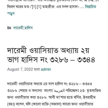
ওয়াসাল্লাম বলেছেন: “যার অভ্যন্তরে কুরআনের কোন অংশই নেই, সে
বিরান ঘরের মত।”[1] [1] তাহক্বীক্ব: এর সনদ হাসান। …
বিস্তারিত
পড়ুন
বিভাগ
দারেমী
,
হাদিস
সমূহ
দারেমী ওয়াসিয়াত অধ্যায় ২য়
ভাগ হাদিস নং ৩২৮৬ – ৩৩৪৪
August 7, 2022
দ্বারা
admin
দারেমী ওয়াসিয়াত অধ্যায় ২য় ভাগ হাদিস নং ৩২৮৬ – ৩৩৪৪
৩২৮৬ শেয়ার ও অন্যান্য বাংলা/ العربية পরিচ্ছেদঃ ২৩. মৃতব্যক্তির
জন্য ওয়াসীয়াত করা ৩২৮৬. আবী মা’শার হতে বর্ণিত, ইবরাহীম
(রহঃ) বলেন, যদি কোনো ব্যক্তি (অজানা) কারো জন্য ওয়াসীয়াত