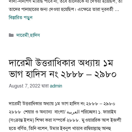
দাদী-নানীগণ মীরাছ পাবে না, তবে তাদেরকে যা দেওয়া হয়েছিল, তা
তাদের পানাহারের জন্য দেওয়া হয়েছিল। এক্ষেত্রে তারা দুরবর্তী …
বিস্তারিত পড়ুন
বিভাগ
দারেমী
,
হাদিস
সমূহ
দারেমী উত্তরাধিকার অধ্যায় ১ম
ভাগ হাদিস নং ২৮৮৮ – ২৯৮০
August 7, 2022
দ্বারা
admin
দারেমী উত্তরাধিকার অধ্যায় ১ম ভাগ হাদিস নং ২৮৮৮ – ২৯৮০
২৮৮৮ শেয়ার ও অন্যান্য বাংলা/ العربية পরিচ্ছেদঃ ১. ফারাইয
(সংক্রান্ত ইলম) শিক্ষা করা সম্পর্কে ২৮৮৮. মুওয়াররিক আল ইজলী
হতে বর্ণিত, তিনি বলেন, উমার ইবনুল খাত্তাব রাদ্বিয়াল্লাহু আনহু