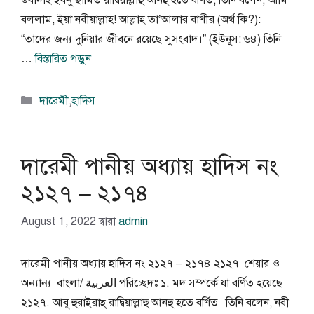
উবাদাহ ইবনু ছামিত রাদ্বিয়াল্লাহু আনহু হতে বর্ণিত, তিনি বলেন, আমি
বললাম, ইয়া নবীয়াল্লাহ! আল্লাহ তা’আলার বাণীর (অর্থ কি?):
“তাদের জন্য দুনিয়ার জীবনে রয়েছে সুসংবাদ।” (ইউনূস: ৬৪) তিনি
…
বিস্তারিত পড়ুন
বিভাগ
দারেমী
,
হাদিস
সমূহ
দারেমী পানীয় অধ্যায় হাদিস নং
২১২৭ – ২১৭৪
August 1, 2022
দ্বারা
admin
দারেমী পানীয় অধ্যায় হাদিস নং ২১২৭ – ২১৭৪ ২১২৭ শেয়ার ও
অন্যান্য বাংলা/ العربية পরিচ্ছেদঃ ১. মদ সম্পর্কে যা বর্ণিত হয়েছে
২১২৭. আবূ হুরাইরাহ্ রাদ্বিয়াল্লাহু আনহু হতে বর্ণিত। তিনি বলেন, নবী