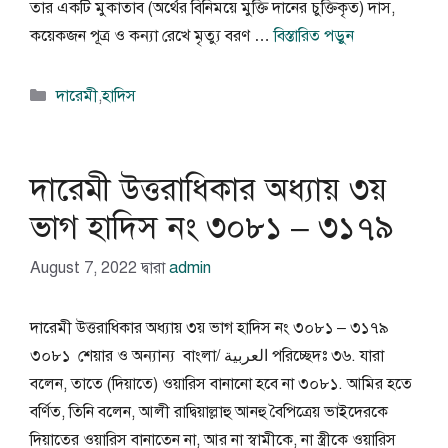
তার একটি মুকাতাব (অর্থের বিনিময়ে মুক্তি দানের চুক্তিকৃত) দাস,
কয়েকজন পূত্র ও কন্যা রেখে মৃত্যু বরণ …
বিস্তারিত পড়ুন
বিভাগ
দারেমী
,
হাদিস
সমূহ
দারেমী উত্তরাধিকার অধ্যায় ৩য়
ভাগ হাদিস নং ৩০৮১ – ৩১৭৯
August 7, 2022
দ্বারা
admin
দারেমী উত্তরাধিকার অধ্যায় ৩য় ভাগ হাদিস নং ৩০৮১ – ৩১৭৯
৩০৮১ শেয়ার ও অন্যান্য বাংলা/ العربية পরিচ্ছেদঃ ৩৬. যারা
বলেন, তাতে (দিয়াতে) ওয়ারিস বানানো হবে না ৩০৮১. আমির হতে
বর্ণিত, তিনি বলেন, আলী রাদ্বিয়াল্লাহু আনহু বৈপিত্রেয় ভাইদেরকে
দিয়াতের ওয়ারিস বানাতেন না, আর না স্বামীকে, না স্ত্রীকে ওয়ারিস