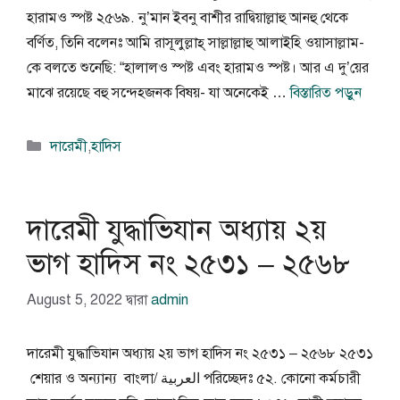
হারামও স্পষ্ট ২৫৬৯. নু’মান ইবনু বাশীর রাদ্বিয়াল্লাহু আনহু থেকে
বর্ণিত, তিনি বলেনঃ আমি রাসূলুল্লাহ্‌ সাল্লাল্লাহু আলাইহি ওয়াসাল্লাম-
কে বলতে শুনেছি: “হালালও স্পষ্ট এবং হারামও স্পষ্ট। আর এ দু’য়ের
মাঝে রয়েছে বহু সন্দেহজনক বিষয়- যা অনেকেই …
বিস্তারিত পড়ুন
বিভাগ
দারেমী
,
হাদিস
সমূহ
দারেমী যুদ্ধাভিযান অধ্যায় ২য়
ভাগ হাদিস নং ২৫৩১ – ২৫৬৮
August 5, 2022
দ্বারা
admin
দারেমী যুদ্ধাভিযান অধ্যায় ২য় ভাগ হাদিস নং ২৫৩১ – ২৫৬৮ ২৫৩১
শেয়ার ও অন্যান্য বাংলা/ العربية পরিচ্ছেদঃ ৫২. কোনো কর্মচারী