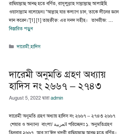
রাদ্বিয়াল্লাহু আনহু হতে বর্ণিত, রাসূলুল্লাহ সাল্লাল্লাহু আলাইহি
ওয়াসাল্লাম বলেছেনঃ “আল্লাহ যার কল্যাণ চান, তাকে দীনের জ্ঞান
দান করেন।”[1] [1] তাহক্বীক্ব: এর সনদ সহীহ। তাখরীজ: …
বিস্তারিত পড়ুন
বিভাগ
দারেমী
,
হাদিস
সমূহ
দারেমী অনুমতি গ্রহণ অধ্যায়
হাদিস নং ২৬৬৭ – ২৭৪৩
August 5, 2022
দ্বারা
admin
দারেমী অনুমতি গ্রহণ অধ্যায় হাদিস নং ২৬৬৭ – ২৭৪৩ ২৬৬৭
শেয়ার ও অন্যান্য বাংলা/ العربية পরিচ্ছেদঃ ১. অনুমতিগ্রহণ
তিনবার ২৬৬৭. আবূ সা’ঈদ খুদরী রাদ্বিয়াল্লাহু আনহু হতে বর্ণিত।