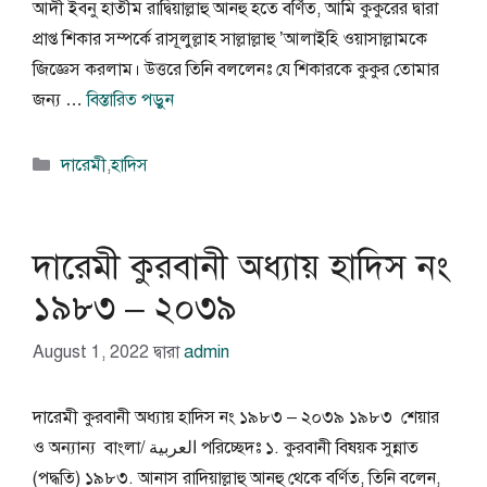
আদী ইবনু হাতীম রাদ্বিয়াল্লাহু আনহু হতে বর্ণিত, আমি কুকুরের দ্বারা
প্রাপ্ত শিকার সম্পর্কে রাসূলুল্লাহ সাল্লাল্লাহু ’আলাইহি ওয়াসাল্লামকে
জিজ্ঞেস করলাম। উত্তরে তিনি বললেনঃ যে শিকারকে কুকুর তোমার
জন্য …
বিস্তারিত পড়ুন
বিভাগ
দারেমী
,
হাদিস
সমূহ
দারেমী কুরবানী অধ্যায় হাদিস নং
১৯৮৩ – ২০৩৯
August 1, 2022
দ্বারা
admin
দারেমী কুরবানী অধ্যায় হাদিস নং ১৯৮৩ – ২০৩৯ ১৯৮৩ শেয়ার
ও অন্যান্য বাংলা/ العربية পরিচ্ছেদঃ ১. কুরবানী বিষয়ক সুন্নাত
(পদ্ধতি) ১৯৮৩. আনাস রাদিয়াল্লাহু আনহু থেকে বর্ণিত, তিনি বলেন,