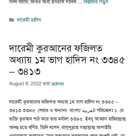
সনদ যয়ীফ; ফিতর আবী ইসহাক সাবিঈ …
বিস্তারিত পড়ুন
বিভাগ
দারেমী
,
হাদিস
সমূহ
দারেমী কুরআনের ফজিলত
অধ্যায় ১ম ভাগ হাদিস নং ৩৩৪৫
– ৩৪১৩
August 8, 2022
দ্বারা
admin
দারেমী কুরআনের ফজিলত অধ্যায় ১ম ভাগ হাদিস নং ৩৩৪৫ –
৩৪১৩ ৩৩৪৫ শেয়ার ও অন্যান্য বাংলা/ العربية পরিচ্ছেদঃ ১. যে
ব্যক্তি কুরআন পাঠ করে তার মর্যাদা ৩৩৪৫. ইবনু আব্বাস রাদ্বিয়াল্লাহু
আনহু হতে বর্ণিত, তিনি বলেন, রাসূলুল্লাহ সাল্লাল্লাহু আলাইহি