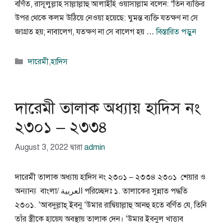
বর্ণিত, রাসূলুল্লাহ সাল্লাল্লাহু আলাইহি ওয়াসাল্লাম বলেন: “তিন ব্যক্তির
উপর থেকে কলম উঠিয়ে নেওয়া হয়েছে: ঘুমন্ত ব্যক্তি যতক্ষণ না সে
জাগ্রত হয়; নাবালেগ, যতক্ষণ না সে বালেগ হয় …
বিস্তারিত পড়ুন
বিভাগ
দারেমী
,
হাদিস
সমূহ
দারেমী তালাক অধ্যায় হাদিস নং
২৩০১ – ২৩৩৪
August 3, 2022
দ্বারা
admin
দারেমী তালাক অধ্যায় হাদিস নং ২৩০১ – ২৩৩৪ ২৩০১ শেয়ার ও
অন্যান্য বাংলা/ العربية পরিচ্ছেদঃ ১. তালাকের সুন্নাত পদ্ধতি
২৩০১. ’আবদুল্লাহ্ ইবনু ’উমার রাদ্বিয়াল্লাহু আনহু হতে বর্ণিত যে, তিনি
তাঁর স্ত্রীকে হায়েয অবস্থায় তালাক দেন। ’উমার ইবনুল খাত্তাব