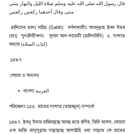
قال رسول الله صلى الله عليه وسلم صلاة الليل والنهار مثنى
مثنى وقال أحدهما ركعتين ركعتين
হাদিসের মানঃ সহিহ (Sahih) বর্ণনাকারীঃ আবদুল্লাহ ইবন উমর
(রাঃ) পুনঃনিরীক্ষণঃ সুনান আদ-দারেমী (হাদিসবিডি) ২. সালাত
অধ্যায় (كتاب الصلاة)
১৪৯৭
শেয়ার ও অন্যান্য
বাংলা/ العربية
পরিচ্ছেদঃ ১৫৫. রাতের সালাত (তাহজ্জুদ) সম্পর্কে
১৪৯৭. ইবনু উমার রাদ্বিয়াল্লাহু আনহু হতে বর্ণিত, তিনি বলেন, কোনো
এক ব্যক্তি রাসূলুল্লাহ সাল্লাল্লাহু আলাইহি ওয়া সাল্লাম কে রাতের