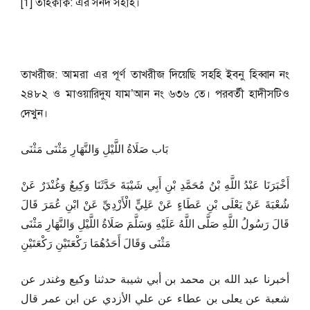
[1] তাহক্বীক্ব: এর সনদ সহীহ।
তাখরীজ: আমরা এর পূর্ণ তাখরীজ দিয়েছি সহহি ইবনু হিব্বান নং
২৪৮২ ও মাওয়ারিদুয যাম’আন নং ৬৩৬ তে। পরবর্তী হাদীসটিও
দেখুন।
بَاب صَلَاةُ اللَّيْلِ وَالنَّهَارِ مَثْنَى مَثْنَى
أَخْبَرَنَا عَبْدُ اللَّهِ بْنُ مُحَمَّدِ بْنِ أَبِي شَيْبَةَ حَدَّثَنَا وَكِيعٌ وَغُنْدَرٌ عَنْ
شُعْبَةَ عَنْ يَعْلَى بْنِ عَطَاءٍ عَنْ عَلِيٍّ الْأَزْدِيِّ عَنْ ابْنِ عُمَرَ قَالَ
قَالَ رَسُولُ اللَّهِ صَلَّى اللَّهُ عَلَيْهِ وَسَلَّمَ صَلَاةُ اللَّيْلِ وَالنَّهَارِ مَثْنَى
مَثْنَى وَقَالَ أَحَدُهُمَا رَكْعَتَيْنِ رَكْعَتَيْنِ
أخبرنا عبد الله بن محمد بن أبي شيبة حدثنا وكيع وغندر عن
شعبة عن يعلى بن عطاء عن علي الأزدي عن ابن عمر قال