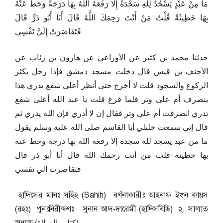
مَا مِنْ عَبْدٍ يَسْجُدُ لِلَّهِ سَجْدَةً إِلَّا رَفَعَهُ اللَّهُ بِهَا دَرَجَةً وَحَطَّ عَنْهُ
بِهَا خَطِيئَةً قُلْتُ مَنْ أَنْتَ رَحِمَكَ اللَّهُ قَالَ أَنَا أَبُو ذَرٍّ قَالَ
فَتَقَاصَرَتْ إِلَيَّ نَفْسِي
حدثنا محمد بن كثير عن الأوزاعي عن هارون بن رئاب عن
الأحنف بن قيس قال دخلت مسجد دمشق فإذا رجل يكثر
الركوع والسجود قلت لا أخرج حتى أنظر أعلى شفع يدري هذا
ينصرف أم على وتر فلما فرغ قلت يا عبد الله أعلى شفع
تدري انصرفت أم على وتر فقال إن لا أدري فإن الله يدري ثم
قال إني سمعت خليلي أبا القاسم صلى الله عليه وسلم يقول
ما من عبد يسجد لله سجدة إلا رفعه الله بها درجة وحط عنه
بها خطيئة قلت من أنت رحمك الله قال أنا أبو ذر قال
فتقاصرت إلي نفسي
হাদিসের মানঃ সহিহ (Sahih) বর্ণনাকারীঃ আহনাফ ইব্‌ন কায়স
(রহঃ) পুনঃনিরীক্ষণঃ সুনান আদ-দারেমী (হাদিসবিডি) ২. সালাত