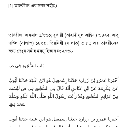
[1] তাহক্বীক্ব: এর সনদ সহীহ।
তাখরীজ: আহমাদ ১/৩৬০; বুখারী (আহাদীসুল আম্বিয়া) ৩৪২২; আবু
দাউদ (সালাত) ১৪০৯; তিরমিযী (সালাত) ৫৭৭; এর তাখরীজের
জন্য দেখুন সহীহ ইবনু হিব্বান নং ২৭৬৬।
بَاب السُّجُودِ فِي ص
أَخْبَرَنَا عَمْرُو بْنُ زُرَارَةَ حَدَّثَنَا إِسْمَعِيلُ هُوَ ابْنُ عُلَيَّةَ حَدَّثَنَا أَيُّوبُ
عَنْ عِكْرِمَةَ عَنْ ابْنِ عَبَّاسٍ أَنَّهُ قَالَ فِي السُّجُودِ فِي ص لَيْسَتْ
مِنْ عَزَائِمِ السُّجُودِ وَقَدْ رَأَيْتُ رَسُولَ اللَّهِ صَلَّى اللَّهُ عَلَيْهِ وَسَلَّمَ
سَجَدَ فِيهَا
أخبرنا عمرو بن زرارة حدثنا إسمعيل هو ابن علية حدثنا أيوب