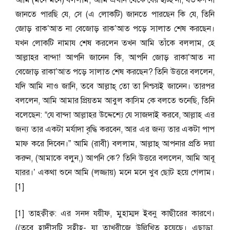
আমি (মনে মনে) বললাম, আমি এখান থেকে বের হচ্ছি না, যতক্ষণ না
জানতে পারছি যে, সে (এ লোকটি) জানতে পারছেন কি যে, তিনি
জোড় রাক’আত না বেজোড় রাক’আত পড়ে সালাত শেষ করছেন।
যখন লোকটি নামায শেষ করলেন তখন আমি তাঁকে বললাম, হে
আল্লাহর বান্দা! আপনি জানেন কি, আপনি জোড় রাকা’আত না
বেজোড় রাকা’আত পড়ে সালাত শেষ করছেন? তিনি উত্তরে বললেন,
যদি আমি নাও জানি, তবে আল্লাহ্ তো তা নিশ্চয়ই জানেন। তারপর
বললেন, আমি আমার প্রিয়তম আবুল কাসিম কে বলতে শুনেছি, তিনি
বলেছেন: “যে বান্দা আল্লাহর উদ্দেশ্যে যে সাজদাই করবে, আল্লাহ এর
জন্য তার একটা মর্যাদা বৃদ্ধি করবেন, আর এর জন্য তার একটা পাপ
মাফ করে দিবেন।” আমি (রাবী) বললাম, আল্লাহ্ আপনার প্রতি দয়া
করুন, (আমাকে বলুন,) আপনি কে? তিনি উত্তরে বললেন, আমি আবূ
যারর।’ একথা শুনে আমি (লজ্জায়) মনে মনে খুব ছোট হয়ে গেলাম।
[1]
[1] তাহক্বীক্ব: এর সনদ যয়ীফ, মুহাম্মদ ইবনু কাছীরের কারণে।
((তবে হাদীসটি সহীহ- যা তাখরীজে উল্লিখিত হয়েছে। এছাড়া,