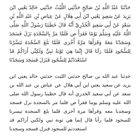
حَدَّثَنَا عَبْدُ اللَّهِ بْنُ صَالِحٍ حَدَّثَنِي اللَّيْثُ حَدَّثَنِي خَالِدٌ يَعْنِي ابْنَ
يَزِيدَ عَنْ سَعِيدٍ يَعْنِي ابْنَ أَبِي هِلَالٍ عَنْ عِيَاضِ بْنِ عَبْدِ اللَّهِ بْنِ
سَعْدٍ عَنْ أَبِي سَعِيدٍ الْخُدْرِيِّ أَنَّهُ قَالَ خَطَبَنَا رَسُولُ اللَّهِ صَلَّى
اللَّهُ عَلَيْهِ وَسَلَّمَ يَوْمًا فَقَرَأَ ص فَلَمَّا مَرَّ بِالسَّجْدَةِ نَزَلَ فَسَجَدَ
وَسَجَدْنَا مَعَهُ وَقَرَأَهَا مَرَّةً أُخْرَى فَلَمَّا بَلَغَ السَّجْدَةَ تَيَسَّرْنَا
لِلسُّجُودِ فَلَمَّا رَآنَا قَالَ إِنَّمَا هِيَ تَوْبَةُ نَبِيٍّ وَلَكِنِّي أَرَاكُمْ قَدْ
اسْتَعْدَدْتُمْ لِلسُّجُودِ فَنَزَلَ فَسَجَدَ وَسَجَدْنَا
حدثنا عبد الله بن صالح حدثني الليث حدثني خالد يعني ابن
يزيد عن سعيد يعني ابن أبي هلال عن عياض بن عبد الله بن
سعد عن أبي سعيد الخدري أنه قال خطبنا رسول الله صلى
الله عليه وسلم يوما فقرأ ص فلما مر بالسجدة نزل فسجد
وسجدنا معه وقرأها مرة أخرى فلما بلغ السجدة تيسرنا
للسجود فلما رآنا قال إنما هي توبة نبي ولكني أراكم قد
استعددتم للسجود فنزل فسجد وسجدنا