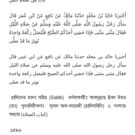
بَاب فِي صَلَاةِ اللَّيْلِ
أَخْبَرَنَا خَالِدُ بْنُ مَخْلَدٍ حَدَّثَنَا مَالِكٌ عَنْ نَافِعٍ عَنْ ابْنِ عُمَرَ قَالَ
سَأَلَ رَجُلٌ رَسُولَ اللَّهِ صَلَّى اللَّهُ عَلَيْهِ وَسَلَّمَ عَنْ صَلَاةِ اللَّيْلِ
فَقَالَ مَثْنَى مَثْنَى فَإِذَا خَشِيَ أَحَدُكُمْ الصُّبْحَ فَلْيُصَلِّ رَكْعَةً وَاحِدَةً
تُوتِرُ مَا قَدْ صَلَّى
أخبرنا خالد بن مخلد حدثنا مالك عن نافع عن ابن عمر قال
سأل رجل رسول الله صلى الله عليه وسلم عن صلاة الليل
فقال مثنى مثنى فإذا خشي أحدكم الصبح فليصل ركعة واحدة
توتر ما قد صلى
হাদিসের মানঃ সহিহ (Sahih) বর্ণনাকারীঃ আবদুল্লাহ ইবন উমর
(রাঃ) পুনঃনিরীক্ষণঃ সুনান আদ-দারেমী (হাদিসবিডি) ২. সালাত
অধ্যায় (كتاب الصلاة)
১৪৯৮