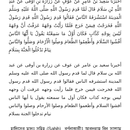
أَخْبَرَنَا سَعِيدُ بْنُ عَامِرٍ عَنْ عَوْفٍ عَنْ زُرَارَةَ بْنِ أَوْفَى عَنْ عَبْدِ
اللَّهِ بْنِ سَلَامَ قَالَ لَمَّا قَدِمَ رَسُولُ اللَّهِ صَلَّى اللَّهُ عَلَيْهِ وَسَلَّمَ
الْمَدِينَةَ اسْتَشْرَفَهُ النَّاسُ فَقَالُوا قَدِمَ رَسُولُ اللَّهِ قَدِمَ رَسُولُ
اللَّهِ فَخَرَجْتُ فِيمَنْ خَرَجَ فَلَمَّا رَأَيْتُ وَجْهَهُ عَرَفْتُ أَنَّ وَجْهَهُ
لَيْسَ بِوَجْهِ كَذَّابٍ فَكَانَ أَوَّلُ مَا سَمِعْتُهُ يَقُولُ يَا أَيُّهَا النَّاسُ
أَفْشُوا السَّلَامَ وَأَطْعِمُوا الطَّعَامَ وَصِلُوا الْأَرْحَامَ وَصَلُّوا وَالنَّاسُ
نِيَامٌ تَدْخُلُوا الْجَنَّةَ بِسَلَامٍ
أخبرنا سعيد بن عامر عن عوف عن زرارة بن أوفى عن عبد
الله بن سلام قال لما قدم رسول الله صلى الله عليه وسلم
المدينة استشرفه الناس فقالوا قدم رسول الله قدم رسول
الله فخرجت فيمن خرج فلما رأيت وجهه عرفت أن وجهه
ليس بوجه كذاب فكان أول ما سمعته يقول يا أيها الناس
أفشوا السلام وأطعموا الطعام وصلوا الأرحام وصلوا والناس
نيام تدخلوا الجنة بسلام
হাদিসের মানঃ সহিহ (Sahih) বর্ণনাকারীঃ আবদুল্লাহ বিন সালাম