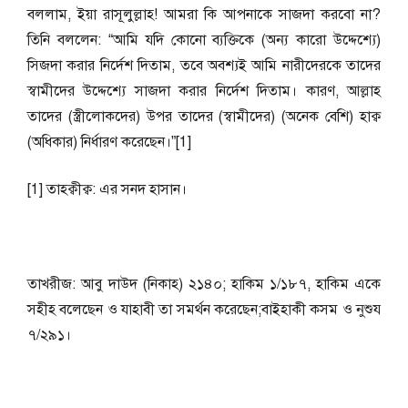
বললাম, ইয়া রাসূলুল্লাহ! আমরা কি আপনাকে সাজদা করবো না?
তিনি বললেন: “আমি যদি কোনো ব্যক্তিকে (অন্য কারো উদ্দেশ্যে)
সিজদা করার নির্দেশ দিতাম, তবে অবশ্যই আমি নারীদেরকে তাদের
স্বামীদের উদ্দেশ্যে সাজদা করার নির্দেশ দিতাম। কারণ, আল্লাহ
তাদের (স্ত্রীলোকদের) উপর তাদের (স্বামীদের) (অনেক বেশি) হাক্ব
(অধিকার) নির্ধারণ করেছেন।”[1]
[1] তাহক্বীক্ব: এর সনদ হাসান।
তাখরীজ: আবু দাউদ (নিকাহ) ২১৪০; হাকিম ১/১৮৭, হাকিম একে
সহীহ বলেছেন ও যাহাবী তা সমর্থন করেছেন;বাইহাকী কসম ও নুশুয
৭/২৯১।