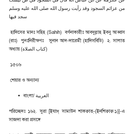
عن عكرمة عن ابن عباس أنه قال في السجود في ص ليست
من عزائم السجود وقد رأيت رسول الله صلى الله عليه وسلم
سجد فيها
হাদিসের মানঃ সহিহ (Sahih) বর্ণনাকারীঃ আবদুল্লাহ ইবনু আব্বাস
(রাঃ) পুনঃনিরীক্ষণঃ সুনান আদ-দারেমী (হাদিসবিডি) ২. সালাত
অধ্যায় (كتاب الصلاة)
১৫০৬
শেয়ার ও অন্যান্য
বাংলা/ العربية
পরিচ্ছেদঃ ১৬২. সুরা [ইযাস্ সামাউন শাকক্বাত্-(ইনশিক্বাক্ব:১)]-এ
সাজদা করা প্রসঙ্গে