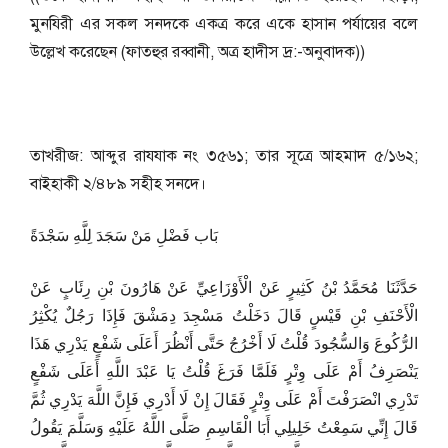
মুনযিরী এর সকল সনদকে একত্র করে একে হাসান পর্যায়ের বলে
উল্লেখ করেছেন (ফাতহুর রব্বানী, অত্র হাদীস দ্র:-অনুবাদক))
তাখরীজ: আব্দুর রাযযাক নং ৩৫৬১; তার সূত্রে আহমাদ ৫/১৬২;
বাইহাকী ২/৪৮৯ সহীহ সনদে।
بَاب فَضْلِ مَنْ سَجَدَ لِلَّهِ سَجْدَةً
حَدَّثَنَا مُحَمَّدُ بْنُ كَثِيرٍ عَنْ الْأَوْزَاعِيِّ عَنْ هَارُونَ بْنِ رِئَابٍ عَنْ
الْأَحْنَفِ بْنِ قَيْسٍ قَالَ دَخَلْتُ مَسْجِدَ دِمَشْقَ فَإِذَا رَجُلٌ يُكْثِرُ
الرُّكُوعَ وَالسُّجُودَ قُلْتُ لَا أَخْرُجُ حَتَّى أَنْظُرَ أَعَلَى شَفْعٍ يَدْرِي هَذَا
يَنْصَرِفُ أَمْ عَلَى وِتْرٍ فَلَمَّا فَرَغَ قُلْتُ يَا عَبْدَ اللَّهِ أَعَلَى شَفْعٍ
تَدْرِي انْصَرَفْتَ أَمْ عَلَى وِتْرٍ فَقَالَ إِنْ لَا أَدْرِي فَإِنَّ اللَّهَ يَدْرِي ثُمَّ
قَالَ إِنِّي سَمِعْتُ خَلِيلِي أَبَا الْقَاسِمِ صَلَّى اللَّهُ عَلَيْهِ وَسَلَّمَ يَقُولُ