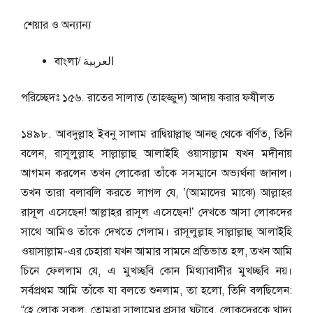
শেয়ার ও অন্যান্য
বাংলা/ العربية
পরিচ্ছেদঃ ১৫৬. রাতের সালাত (তাহজ্জুদ) আদায় করার ফযীলত
১৪৯৮. আবদুল্লাহ ইবনু সালাম রাদ্বিয়াল্লাহু আনহু থেকে বর্ণিত, তিনি
বলেন, রাসূলুল্লাহ সাল্লাল্লাহু আলাইহি ওয়াসাল্লাম যখন মদীনায়
আগমন করলেন তখন লোকেরা তাঁকে সসম্মানে অভ্যর্থনা জানাল।
তখন তারা বলাবলি করতে লাগল যে, ’(আমাদের মাঝে) আল্লাহর
রাসূল এসেছেন! আল্লাহর রাসূল এসেছেন!’ দেখতে আসা লোকদের
সাথে আমিও তাঁকে দেখতে গেলাম। রাসূলুল্লাহ সাল্লাল্লাহু আলাইহি
ওয়াসাল্লাম-এর চেহারা যখন আমার সামনে প্রতিভাত হল, তখন আমি
চিনে ফেললাম যে, এ মুখচ্ছবি কোন মিথ্যাবাদীর মুখচ্ছবি নয়।
সর্বপ্রথম আমি তাঁকে যা বলতে শুনলাম, তা হলো, তিনি বলছিলেন:
“হে লোক সকল, তোমরা সালামের প্রসার ঘটাবে, লোকদেরকে খাদ্য