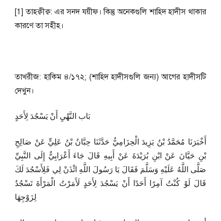
[1] তাহক্বীক্ব: এর সনদ যয়ীফ। কিন্তু অনেকগুলি শাহিদ হাদীস থাকার
কারণে তা সহীহ।
তাখরীজ: হাকিম ৪/১৭২; (শাহিদ হাদীসগুলি জন্য) আগের হাদীসটি
দেখুন।
بَاب النَّهْيِ أَنْ يَسْجُدَ لِأَحَدٍ
أَخْبَرَنَا مُحَمَّدُ بْنُ يَزِيدَ الْحِزَامِيُّ حَدَّثَنَا حِبَّانُ بْنُ عَلِيٍّ عَنْ صَالِحِ
بْنِ حَيَّانَ عَنْ ابْنِ بُرَيْدَةَ عَنْ أَبِيهِ قَالَ جَاءَ أَعْرَابِيٌّ إِلَى النَّبِيِّ
صَلَّى اللَّهُ عَلَيْهِ وَسَلَّمَ فَقَالَ يَا رَسُولَ اللَّهِ ائْذَنْ لِي فَلِأَسْجُدَ لَكَ
قَالَ لَوْ كُنْتُ آمِرًا أَحَدًا أَنْ يَسْجُدَ لِأَحَدٍ لَأَمَرْتُ الْمَرْأَةَ تَسْجُدُ
لِزَوْجِهَا