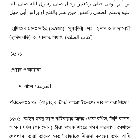
ابن أبي أوفى صلى ركعتين وقال صلى رسول الله صلى الله
عليه وسلم الضحى ركعتين حين بشر بالفتح أو برأس أبي جهل
হাদিসের মানঃ সহিহ (Sahih) পুনঃনিরীক্ষণঃ সুনান আদ-দারেমী
(হাদিসবিডি) ২. সালাত অধ্যায় (كتاب الصلاة)
১৫০১
শেয়ার ও অন্যান্য
বাংলা/ العربية
পরিচ্ছেদঃ ১৫৯. (আল্লাহ ব্যতীত) কারো উদ্দেশ্যে সাজদা করা নিষেধ
১৫০১. কাইস ইবনু সা’দ রাদ্বিয়াল্লাহু আনহু থেকে বর্ণিত, তিনি বলেন,
আমরা যখন (পারস্যের) হীরা নামক শহরে গমণ করলাম, সেখানে
দেখলাম, তারা তাদের নেতা/ রাজাকে সিজদা করছে। তখন আমি