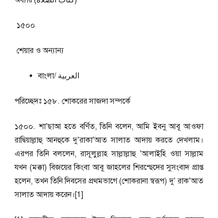
অধ্যায় (كتاب الصلاة)
১৫০০
শেয়ার ও অন্যান্য
বাংলা/ العربية
পরিচ্ছেদঃ ১৫৮. শোকরের সাজদা সম্পর্কে
১৫০০. শা’ছাআ হতে বর্ণিত, তিনি বলেন, আমি ইবনু আবূ আওফা
রাদ্বিয়াল্লাহু আনহুকে দু’রাকা’আত সালাত আদায় করতে দেখলাম।
এরপর তিনি বললেন, রাসূলুল্লাহ সাল্লাল্লাহু ’আলাইহি ওয়া সাল্লাম
যখন (মক্কা) বিজয়ের কিংবা আবূ জাহলের শিরশ্ছেদের সুসংবাদ প্রাপ্ত
হলেন, তখন তিনি দিবসের প্রথমভাগে (শোকরানা স্বরূপ) দু’ রাক’আত
সালাত আদায় করেন।[1]