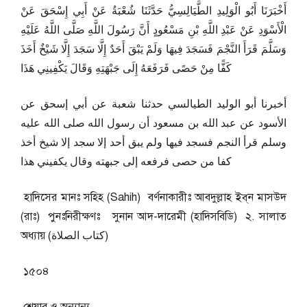
أَخْبَرَنَا أَبُو الْوَلِيدِ الطَّيَالِسِيُّ حَدَّثَنَا شُعْبَةُ عَنْ أَبِي إِسْحَقَ عَنْ
الْأَسْوَدِ عَنْ عَبْدِ اللَّهِ بْنِ مَسْعُودٍ أَنَّ رَسُولَ اللَّهِ صَلَّى اللَّهُ عَلَيْهِ
وَسَلَّمَ قَرَأَ النَّجْمَ فَسَجَدَ فِيهَا وَلَمْ يَبْقَ أَحَدٌ إِلَّا سَجَدَ إِلَّا شَيْخٌ أَخَذَ
كَفًّا مِنْ حَصًى فَرَفَعَهُ إِلَى جَبْهَتِهِ وَقَالَ يَكْفِينِي هَذَا
أخبرنا أبو الوليد الطيالسي حدثنا شعبة عن أبي إسحق عن
الأسود عن عبد الله بن مسعود أن رسول الله صلى الله عليه
وسلم قرأ النجم فسجد فيها ولم يبق أحد إلا سجد إلا شيخ أخذ
كفا من حصى فرفعه إلى جبهته وقال يكفيني هذا
হাদিসের মানঃ সহিহ (Sahih) বর্ণনাকারীঃ আবদুল্লাহ‌ ইব্‌ন মাসউদ
(রাঃ) পুনঃনিরীক্ষণঃ সুনান আদ-দারেমী (হাদিসবিডি) ২. সালাত
অধ্যায় (كتاب الصلاة)
১৫০৪