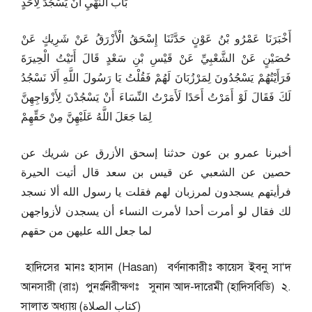
بَاب النَّهْيِ أَنْ يَسْجُدَ لِأَحَدٍ
أَخْبَرَنَا عَمْرُو بْنُ عَوْنٍ حَدَّثَنَا إِسْحَقُ الْأَزْرَقُ عَنْ شَرِيكٍ عَنْ
حُصَيْنٍ عَنْ الشَّعْبِيِّ عَنْ قَيْسِ بْنِ سَعْدٍ قَالَ أَتَيْتُ الْحِيرَةَ
فَرَأَيْتُهُمْ يَسْجُدُونَ لِمَرْزُبَانَ لَهُمْ فَقُلْتُ يَا رَسُولَ اللَّهِ أَلَا نَسْجُدُ
لَكَ فَقَالَ لَوْ أَمَرْتُ أَحَدًا لَأَمَرْتُ النِّسَاءَ أَنْ يَسْجُدْنَ لِأَزْوَاجِهِنَّ
لِمَا جَعَلَ اللَّهُ عَلَيْهِنَّ مِنْ حَقِّهِمْ
أخبرنا عمرو بن عون حدثنا إسحق الأزرق عن شريك عن
حصين عن الشعبي عن قيس بن سعد قال أتيت الحيرة
فرأيتهم يسجدون لمرزبان لهم فقلت يا رسول الله ألا نسجد
لك فقال لو أمرت أحدا لأمرت النساء أن يسجدن لأزواجهن
لما جعل الله عليهن من حقهم
হাদিসের মানঃ হাসান (Hasan) বর্ণনাকারীঃ কায়েস ইবনু সা‘দ
আনসারী (রাঃ) পুনঃনিরীক্ষণঃ সুনান আদ-দারেমী (হাদিসবিডি) ২.
সালাত অধ্যায় (كتاب الصلاة)