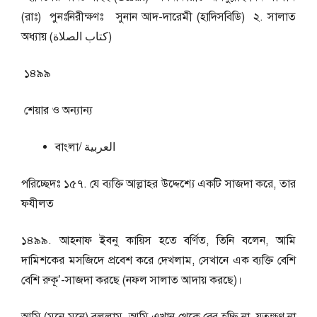
(রাঃ) পুনঃনিরীক্ষণঃ সুনান আদ-দারেমী (হাদিসবিডি) ২. সালাত
অধ্যায় (كتاب الصلاة)
১৪৯৯
শেয়ার ও অন্যান্য
বাংলা/ العربية
পরিচ্ছেদঃ ১৫৭. যে ব্যক্তি আল্লাহর উদ্দেশ্যে একটি সাজদা করে, তার
ফযীলত
১৪৯৯. আহনাফ ইবনু কায়িস হতে বর্ণিত, তিনি বলেন, আমি
দামিশকের মসজিদে প্রবেশ করে দেখলাম, সেখানে এক ব্যক্তি বেশি
বেশি রুকূ’-সাজদা করছে (নফল সালাত আদায় করছে)।