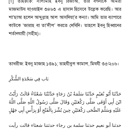
[1] তাহক্বীক্ব: সালামাহ ইবনু রিজাআ, তার বর্ণনাকে আমরা
মাজমাউয যা্ওয়াইদ ৩৪৬৩ এ হাসান হিসেবে উল্লেক করেছি। আর
শা’ছাআ হলেন আব্দুল্লাহ আল আসদিয়া্’র কন্যা। আমি তার ব্যাপারে
কাউকে ‘জারাহ বা তা’দীল’ করতে দেখিনি। তাহলে ইবনু হিব্বানের
শর্তানযায়ী (সহীহ)।
তাখরীজ: ইবনু মাজাহ ১৩৯১; তাহযীবুল কামাল, মিযযী ৩৫/২০৬।
بَاب فِي سَجْدَةِ الشُّكْرِ
حَدَّثَنَا أَبُو نُعَيْمٍ حَدَّثَنَا سَلَمَةُ بْنُ رَجَاءٍ حَدَّثَتْنَا شَعْثَاءُ قَالَتْ رَأَيْتُ
ابْنَ أَبِي أَوْفَى صَلَّى رَكْعَتَيْنِ وَقَالَ صَلَّى رَسُولُ اللَّهِ صَلَّى اللَّهُ
عَلَيْهِ وَسَلَّمَ الضُّحَى رَكْعَتَيْنِ حِينَ بُشِّرَ بِالْفَتْحِ أَوْ بِرَأْسِ أَبِي جَهْلٍ
حدثنا أبو نعيم حدثنا سلمة بن رجاء حدثتنا شعثاء قالت رأيت