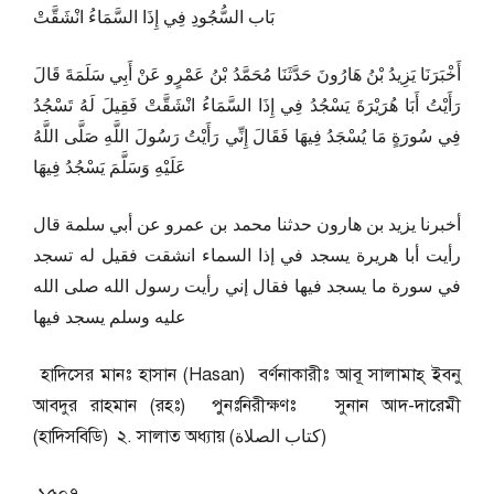
بَاب السُّجُودِ فِي إِذَا السَّمَاءُ انْشَقَّتْ
أَخْبَرَنَا يَزِيدُ بْنُ هَارُونَ حَدَّثَنَا مُحَمَّدُ بْنُ عَمْرٍو عَنْ أَبِي سَلَمَةَ قَالَ
رَأَيْتُ أَبَا هُرَيْرَةَ يَسْجُدُ فِي إِذَا السَّمَاءُ انْشَقَّتْ فَقِيلَ لَهُ تَسْجُدُ
فِي سُورَةٍ مَا يُسْجَدُ فِيهَا فَقَالَ إِنِّي رَأَيْتُ رَسُولَ اللَّهِ صَلَّى اللَّهُ
عَلَيْهِ وَسَلَّمَ يَسْجُدُ فِيهَا
أخبرنا يزيد بن هارون حدثنا محمد بن عمرو عن أبي سلمة قال
رأيت أبا هريرة يسجد في إذا السماء انشقت فقيل له تسجد
في سورة ما يسجد فيها فقال إني رأيت رسول الله صلى الله
عليه وسلم يسجد فيها
হাদিসের মানঃ হাসান (Hasan) বর্ণনাকারীঃ আবূ সালামাহ্ ইবনু
আবদুর রাহমান (রহঃ) পুনঃনিরীক্ষণঃ সুনান আদ-দারেমী
(হাদিসবিডি) ২. সালাত অধ্যায় (كتاب الصلاة)