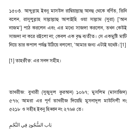
১৫০৩. আব্দুল্লাহ ইবনু মাসউদ রাদ্বিয়াল্লাহু আনহু থেকে বর্ণিত, তিনি
বলেন, রাসূলুল্লাহ সাল্লাল্লাহু আলাইহি ওয়া সাল্লাম (সুরা) [’আন
নাজম’] পাঠ করলেন এবং এর মধ্যে সাজদা করলেন, তখন কেউই
সাজদা না করে রইলো না; কেবল এক বৃদ্ধ ব্যতীত। সে একমুষ্টি মাটি
নিয়ে তার কপাল পর্যন্ত উঠিয়ে বললো, ’আমার জন্য এটাই যথেষ্ট।’[1]
[1] তাহক্বীক্ব: এর সনদ সহীহ।
তাখরীজ: বুখারী (সুজুদুল কুরআন) ১০৬৭; মুসলিম (মাসাজিদ)
৫৭৬; আমরা এর পূর্ণ তাখরীজ দিয়েছি মুসনাদুল মাউসিলী নং
৫২১৮ ও সহীহ ইবনু হিব্বান নং ২৭৬৪ তে।
بَاب السُّجُودِ فِي النَّجْمِ