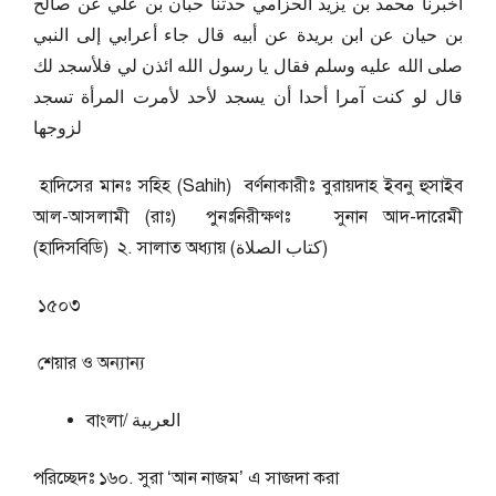
أخبرنا محمد بن يزيد الحزامي حدثنا حبان بن علي عن صالح
بن حيان عن ابن بريدة عن أبيه قال جاء أعرابي إلى النبي
صلى الله عليه وسلم فقال يا رسول الله ائذن لي فلأسجد لك
قال لو كنت آمرا أحدا أن يسجد لأحد لأمرت المرأة تسجد
لزوجها
হাদিসের মানঃ সহিহ (Sahih) বর্ণনাকারীঃ বুরায়দাহ ইবনু হুসাইব
আল-আসলামী (রাঃ) পুনঃনিরীক্ষণঃ সুনান আদ-দারেমী
(হাদিসবিডি) ২. সালাত অধ্যায় (كتاب الصلاة)
১৫০৩
শেয়ার ও অন্যান্য
বাংলা/ العربية
পরিচ্ছেদঃ ১৬০. সুরা ‘আন নাজম’ এ সাজদা করা