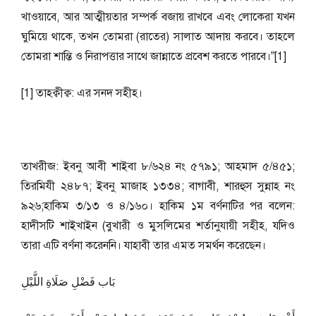
খাওয়াবে, আর আত্মীয়তার সম্পর্ক বজায় রাখবে এবং লোকেরা যখন
ঘুমিয়ে থাকে, তখন তোমরা (রাতের) সালাত আদায় করবে। তাহলে
তোমরা শান্তি ও নিরাপত্তার সাথে জান্নাতে প্রবেশ করতে পারবে।”[1]
[1] তাহক্বীক্ব: এর সনদ সহীহ।
তাখরীজ: ইবনু আবী শাইবা ৮/৬২৪ নং ৫৭৯১; আহমাদ ৫/৪৫১;
তিরমিযী ২৪৮৭; ইবনু মাজাহ ১৩৩৪; বাগাবী, শারহুস সুন্নাহ নং
৯২৬;হাকিম ৩/১৩ ও ৪/১৬০। হাকিম ১ম বর্ণনাটির পর বলেন:
হাদীসটি শাইখাইন (বুখারী ও মুসলিমের শর্তানুযায়ী সহীহ, যদিও
তারা এটি বর্ণনা করেননি। যাহাবী তার এমত সমর্থন করেছেন।
بَاب فَضْلِ صَلَاةِ اللَّيْلِ