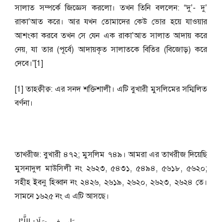
সালাত সম্পর্কে জিজ্ঞেস করলো। তখন তিনি বললেন: “দু’- দু’
রাকা’আত করে। আর যখন তোমাদের কেউ ভোর হয়ে যাওয়ার
আশংকা করবে তখন সে যেন এক রাকা’আত সালাত আদায় করে
নেয়, যা তার (পূর্বে) আদায়কৃত সালাতকে বিতির (বিজোড়) করে
দেবে।”[1]
[1] তাহক্বীক্ব: এর সনদ শক্তিশালী। এটি বুখারী মুসলিমের সম্মিলিত
বর্ণনা।
তাখরীজ: বুখারী ৪৭২; ‍মুসলিম ৭৪৯। আমরা এর তাখরীজ দিয়েছি
মুসনাদুল মাউসিলী নং ২৬২৩, ৫৪৩১, ৫৪৯৪, ৫৬১৮, ৫৬২০;
সহীহ ইবনু হিব্বান নং ২৪২৬, ২৬১৯, ২৬২০, ২৬২৩, ২৬২৪ তে।
সামনে ১৬২৫ নং এ এটি আসছে।