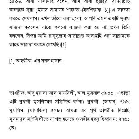
১৫০৬. আবী সালামাহ বলেন, আমি আবী হুরাইরা রাদ্বিয়াল্লাহু
আনহুকে সুরা [’ইযাস সামাউন শাক্ক্বাত’-(ইনশিক্বাক্ব :১)]-এ সাজদা
করতে দেখলাম। তখন তাঁকে বলা হলো, আপনি এমন একটি সুরায়
সাজদা করলেন, যাতে কখনো সাজদা করা হয় না! তখন তিনি
বললেন: নিশ্চয় আমি রাসূলুল্লাহ সাল্লাল্লাহু আলাইহি ওয়া সাল্লামকে
তাতে সাজদা করতে দেখেছি।[1]
[1] তাহক্বীক্ব: এর সনদ হাসান।
তাখরীজ: আবু ইয়ালা আল মাউসিলী, আল মুসনাদ ৫৯৫০। এছাড়া
এটি বুখারী মুসলিমের সম্মিলিত বর্ণনা। বুখারী, (আযান) ৭৬৬;
মুসলিম, (মাসাজিদ) ৫৭৮। আমরা এর পূর্ণ তাখরীজ দিয়েছি
মুসনাদুল মাউসিলীতে যা গত হয়েছে ও সহীহ ইবনু হিব্বান নং ২৭৬১
তে।