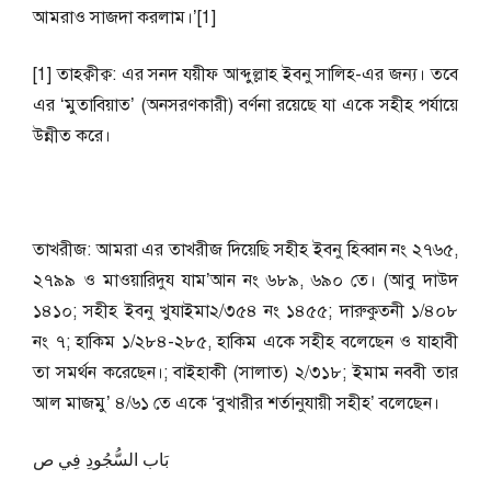
আমরাও সাজদা করলাম।’[1]
[1] তাহক্বীক্ব: এর সনদ যয়ীফ আব্দুল্লাহ ইবনু সালিহ-এর জন্য। তবে
এর ‘মুতাবিয়াত’ (অনসরণকারী) বর্ণনা রয়েছে যা একে সহীহ পর্যায়ে
উন্নীত করে।
তাখরীজ: আমরা এর তাখরীজ দিয়েছি সহীহ ইবনু হিব্বান নং ২৭৬৫,
২৭৯৯ ও মাওয়ারিদুয যাম’আন নং ৬৮৯, ৬৯০ তে। (আবু দাউদ
১৪১০; সহীহ ইবনু খুযাইমা২/৩৫৪ নং ১৪৫৫; দারুকুতনী ১/৪০৮
নং ৭; হাকিম ১/২৮৪-২৮৫, হাকিম একে সহীহ বলেছেন ও যাহাবী
তা সমর্থন করেছেন।; বাইহাকী (সালাত) ২/৩১৮; ইমাম নববী তার
আল মাজমু’ ৪/৬১ তে একে ‘বুখারীর শর্তানুযায়ী সহীহ’ বলেছেন।
بَاب السُّجُودِ فِي ص