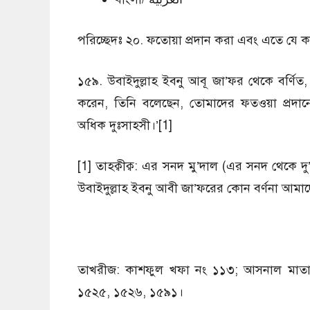
পরিচ্ছেদঃ ২০. ফতোয়া প্রদান করা এবং এতে যে 
১৫৯. উবাইদুল্লাহ ইবনু আবূ জা’ফর থেকে বর্ণিত, তি
করেন, তিনি বলেছেন, তোমাদের ফতওয়া প্রদানে
অধিক দুঃসাহসী।’[1]
[1] তাহক্বীক্ব: এর সনদ মু’দাল (এর সনদ থেকে
উবাইদুল্লাহ ইবনু আবী জা’ফরের কোন বর্ণনা আমা
তাখরীজ: কাশফুল খফা নং ১১৩; আসনাল মাতাল
১৫২৫, ১৫২৬, ১৫৯১।