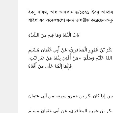
ইবনু হাযম, আল আহকাম ৬/১০২১ ইবনু আব্বা
শাইখ এর অনেকগুলো সনদ তাখরীজ করেছেন-অনু
بَابُ الْفُتْيَا وَمَا فِيهِ مِنَ الشِّدَّةِ
َنِي بَكْرُ بْنُ عَمْرٍو الْمَعَافِرِيُّ، عَنْ أَبِي عُثْمَانَ مُسْلِمِ
 عَلَيْهِ وَسَلَّمَ: «مَنْ أُفْتِيَ بِفُتْيَا مَنْ غَيْرِ ثَبْتٍ
فَإِنَّمَا إِثْمُهُ عَلَى مِنْ أَفْتَاهُ
ن إذا كان بكر بن عمرو سمعه من أبي عثمان
ني بكر بن عمرو المعافري، عن أبي عثمان مسلم