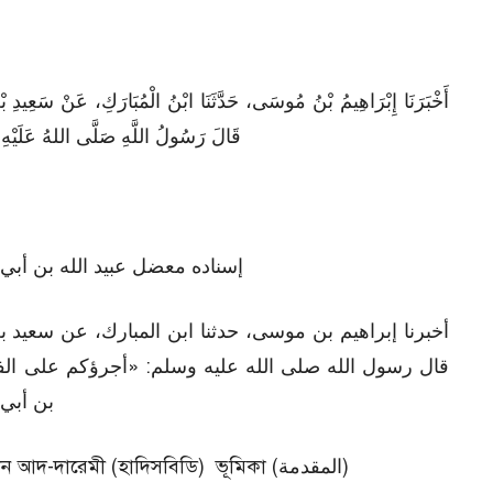
أَخْبَرَنَا إِبْرَاهِيمُ بْنُ مُوسَى، حَدَّثَنَا ابْنُ الْمُبَارَكِ، عَنْ سَعِيدِ ب:
قَالَ رَسُولُ اللَّهِ صَلَّى اللهُ عَلَيْهِ و
إسناده معضل عبيد الله بن أبي 
أخبرنا إبراهيم بن موسى، حدثنا ابن المبارك، عن سعيد :
قال رسول الله صلى الله عليه وسلم: «أجرؤكم على الفتي
بن أبي 
হাদিসের মানঃ যঈফ (Dai’f) পুনঃনিরীক্ষণঃ সুনান আদ-দারেমী (হাদিসবিডি) ভূমিকা (المقدمة)