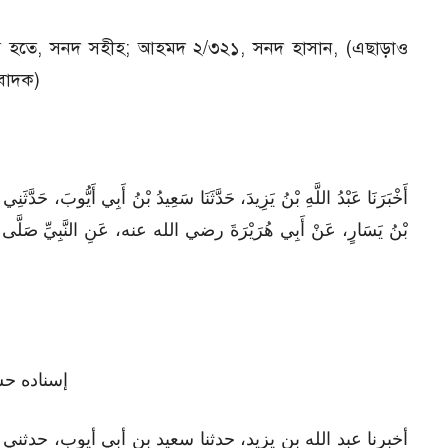
স হতে, সনদ সহীহ; আহমদ ২/৩২১, সনদ হাসান, (এছাড়াও
বাদক)
أَخْبَرَنَا عَبْدُ اللَّهِ بْنُ يَزِيدَ، حَدَّثَنَا سَعِيدُ بْنُ أَبِي أَيُّوبَ، حَدَّث
بْنُ يَسَارٍ، عَنْ أَبِي هُرَيْرَةَ رضي الله عنه، عَنِ النَّبِيِّ صَلَّى اللهُ،
إسناده حس
أخبرنا عبد الله بن يزيد، حدثنا سعيد بن أبي أيوب، حدث