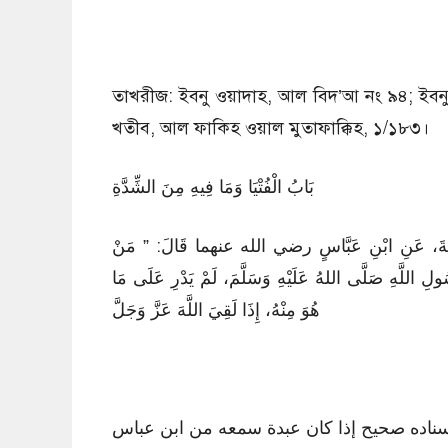
তাখরীজ: ইবনু ওয়াদাহ, আল বিদ’আ নং ৯৪; ইব
খতীব, আল ফাকিহ ওয়াল মুতাফাক্কিহ, ১/১৮৩।
بَابُ الْفُتْيَا وَمَا فِيهِ مِنَ الشِّدَّةِ
أَبِي لُبَابَةَ، عَنِ ابْنِ عَبَّاسٍ رضي الله عنهما قَالَ: ” مَنْ
ولِ اللَّهِ صَلَّى اللهُ عَلَيْهِ وَسَلَّمَ، لَمْ يَدْرِ عَلَى مَا
هُوَ مِنْهُ، إِذَا لَقِيَ اللَّهَ عَزَّ وَجَلَّ
ناده صحيح إذا كان عبدة سمعه من ابن عباس