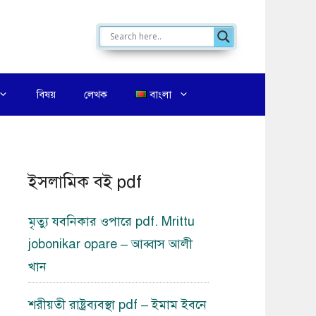
বিষয়
লেখক
বাংলা
ইসলামিক বই pdf
মৃত্যু যবনিকার ওপারে pdf. Mrittu
jobonikar opare – আব্বাস আলী
খান
শরীয়তী রাষ্ট্রব্যবস্থা pdf – ইমাম ইবনে