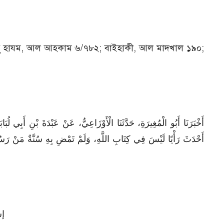
নু হাযম, আল আহকাম ৬/৭৮২; বাইহাকী, আল মাদখাল ১৯০;
أَخْبَرَنَا أَبُو الْمُغِيرَةِ، حَدَّثَنَا الْأَوْزَاعِيُّ، عَنْ عَبْدَةَ بْنِ 
أَحْدَثَ رَأْيًا لَيْسَ فِي كِتَابِ اللَّهِ، وَلَمْ تَمْضِ بِهِ سُنَّةٌ مَنْ رَسُ
إس