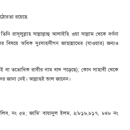
কঠোরতা রয়েছে
নি রাসূলুল্লাহ সাল্লাল্লাহু আলাইহি ওয়া সাল্লাম থেকে বর্ণনা
র বিষয়ে অধিক দুঃসাহসীগণ জাহান্নামের (যাওয়ার) জন্যও
 দু’ই বা ততোধিক রাবীর নাম বাদ পড়েছে); কোন সাহাবী থেকে
দের জানা নেই। আল্লাহই ভাল জানেন।
িব, নং ৫৪; জামি’ বায়ানুল ইলম, ২/৮১৬,৮১৭, ৮৪৮ নং