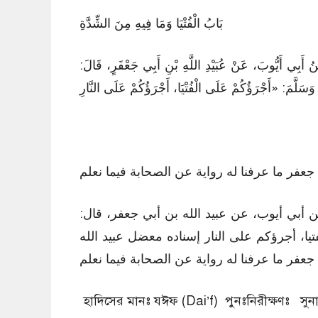
بَابُ الْفُتْيَا وَمَا فِيهِ مِنَ الشِّدَّةِ
ْنُ أَبِي أَيُّوبَ، عَنْ عُبَيْدِ اللَّهِ بْنِ أَبِي جَعْفَرٍ، قَالَ
َسَلَّمَ: «أَجْرَؤُكُمْ عَلَى الْفُتْيَا، أَجْرَؤُكُمْ عَلَى النَّارِ
جعفر ما عرفنا له رواية عن الصحابة فيما نعلم
بن أبي أيوب، عن عبيد الله بن أبي جعفر، قال
ا، أجرؤكم على النار إسناده معضل عبيد الله
جعفر ما عرفنا له رواية عن الصحابة فيما نعلم