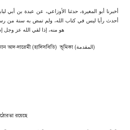
أخبرنا أبو المغيرة، حدثنا الأوزاعي، عن عبدة بن أبي ل
أحدث رأيا ليس في كتاب الله، ولم تمض به سنة من رسو
هو منه، إذا لقي الله عز وجل 
হাদিসের মানঃ সহিহ (Sahih) পুনঃনিরীক্ষণঃ সুনান আদ-দারেমী (হাদিসবিডি) ভূমিকা (المقدمة)
কঠোরতা রয়েছে