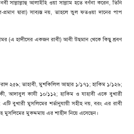
 নবী সাল্লাল্লাহু আলাইহি ওয়া সাল্লাম হতে বর্ণনা করেন, তিনি
প্রমাণ দ্বারা) সাব্যস্ত নয়, তাহলে ভুল ফতওয়া দানের পাপ
ু আমর (এ হাদীসের একজন রাবী) আবী উছমান থেকে কিছু শ্রবণ
ফরাদ ২৫৯; তাহাবী, মুশকিলিল আছার ১/১৭১; হাকিম ১/১২৬;
াকী, আদাবুল কাযী ১০/১১২; হাকিম ও যাহাবী একে বুখারী
এটি বুখারী মুসলিমের শর্তানুযায়ী সহীহ নয়, বরং এর রাবী
হ মুসলিমের মুকদ্দমায় এর শাহীদ নিয়ে এসেছেন।