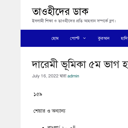
এড়িেয়
তাওহীদের ডাক
লেখায়
ইসলামী শিক্ষা ও তাওহীদের প্রতি আহবান সম্পর্কে ব্লগ।
যান
হোম
পোস্ট
কুরআন
হাদ
দারেমী ভূমিকা ৫ম ভাগ 
July 16, 2022
দ্বারা
admin
১৫৯
শেয়ার ও অন্যান্য
বাংলা/ العربية