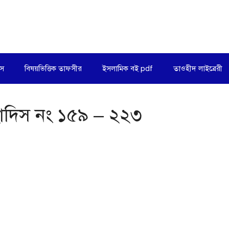
িস
বিষয়ভিত্তিক তাফসীর
ইসলামিক বই pdf
তাওহীদ লাইব্রেরী
হাদিস নং ১৫৯ – ২২৩