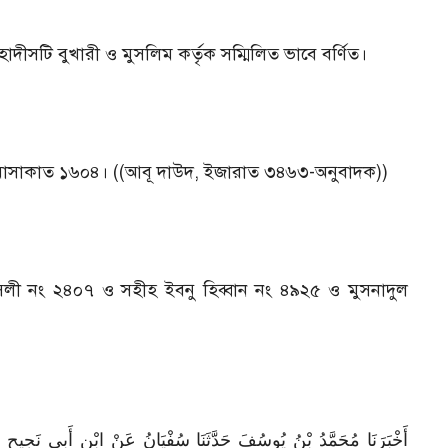
 হাদীসটি বুখারী ও মুসলিম কর্তৃক সম্মিলিত ভাবে বর্ণিত।
 মাসাকাত ১৬০৪। ((আবূ দাউদ, ইজারাত ৩৪৬৩-অনুবাদক))
িলী নং ২৪০৭ ও সহীহ ইবনু হিব্বান নং ৪৯২৫ ও মুসনাদুল
أَخْبَرَنَا مُحَمَّدُ بْنُ يُوسُفَ حَدَّثَنَا سُفْيَانُ عَنْ ابْنِ أَبِي نَجِيحٍ ع