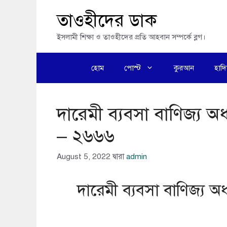
এড়িেয়
তাওহীদের ডাক
লেখায়
ইসলামী শিক্ষা ও তাওহীদের প্রতি আহবান সম্পর্কে ব্লগ।
যান
হোম
পোস্ট
কুরআন
হাদ
দারেমী ব্যবসা বাণিজ্য 
– ২৬৬৬
August 5, 2022
দ্বারা
admin
দারেমী ব্যবসা বাণিজ্য 