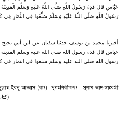
عَبَّاسٍ قَالَ قَدِمَ رَسُولُ اللَّهِ صَلَّى اللَّهُ عَلَيْهِ وَسَلَّمَ الْمَدِينَة
رَسُولُ اللَّهِ صَلَّى اللَّهُ عَلَيْهِ وَسَلَّمَ سَلِّفُوا فِي الثِّمَارِ فِي كَي
أخبرنا محمد بن يوسف حدثنا سفيان عن ابن أبي نجيح ع
عباس قال قدم رسول الله صلى الله عليه وسلم المدينة 
رسول الله صلى الله عليه وسلم سلفوا في الثمار في ك
ল্লাহ ইবনু আব্বাস (রাঃ) পুনঃনিরীক্ষণঃ সুনান আদ-দারেমী
(হাদিসবিডি) ১৮. ব্যবসা-বাণিজ্য অধ্যায় (كتاب البيوع)