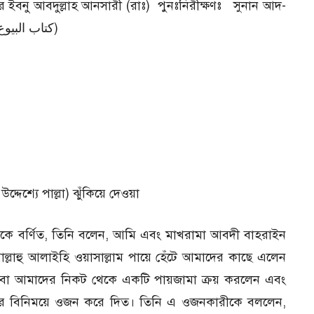
র ইবনু আবদুল্লাহ আনসারী (রাঃ) পুনঃনিরীক্ষণঃ সুনান আদ-
দারেমী (হাদিসবিডি) ১৮. ব্যবসা-বাণিজ্য অধ্যায় (كتاب البيوع)
দেশ্যে পাল্লা) ঝুঁকিয়ে দেওয়া
থেকে বর্ণিত, তিনি বলেন, আমি এবং মাখরামা আবদী বাহরাইন
াল্লাহু আলাইহি ওয়াসাল্লাম পায়ে হেঁটে আমাদের কাছে এলেন
অথবা আমাদের নিকট থেকে একটি পায়জামা ক্রয় করলেন এবং
ের বিনিময়ে ওজন করে দিত। তিনি এ ওজনকারীকে বললেন,