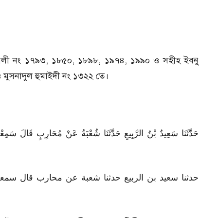
উসিলী নং ১৭৯৩, ১৮৫০, ১৮৯৮, ১৯৭৪, ১৯৯০ ও সহীহ ইবনু
মুসনাদুল হুমাইদী নং ১৩২২ তে।
حَدَّثَنَا سَعِيدُ بْنُ الرَّبِيعِ حَدَّثَنَا شُعْبَةُ عَنْ مُحَارِبٍ قَالَ سَمِعْ
حدثنا سعيد بن الربيع حدثنا شعبة عن محارب قال سمع