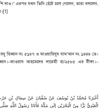
বেশি দাও।” এরপর যখন তিনি হেঁটে চলে গেলেন, তারা বললেন,
ম।[1]
বনু হিব্বান নং ৫১৪৭ ও মাওয়ারিদুয যাম’আন নং ১৪৪৪ তে।
িব্বান।–ফাওয়ায আহমেদের দারেমী হা/২৫৮৫ এর টীকা।–
أَخْبَرَنَا مُحَمَّدُ بْنُ يُوسُفَ عَنْ سُفْيَانَ عَنْ سِمَاكِ بْنِ حَرْبٍ
الْعَبْدِيُّ بَزًّا مِنْ الْبَحْرَيْنِ إِلَى مَكَّةَ فَأَتَانَا رَسُولُ اللَّهِ صَلّ