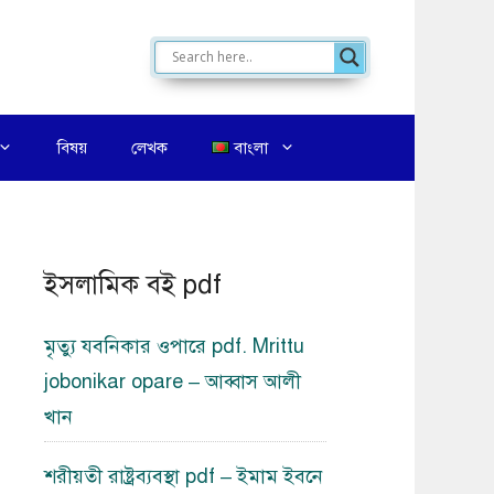
বিষয়
লেখক
বাংলা
ইসলামিক বই pdf
মৃত্যু যবনিকার ওপারে pdf. Mrittu
jobonikar opare – আব্বাস আলী
খান
শরীয়তী রাষ্ট্রব্যবস্থা pdf – ইমাম ইবনে