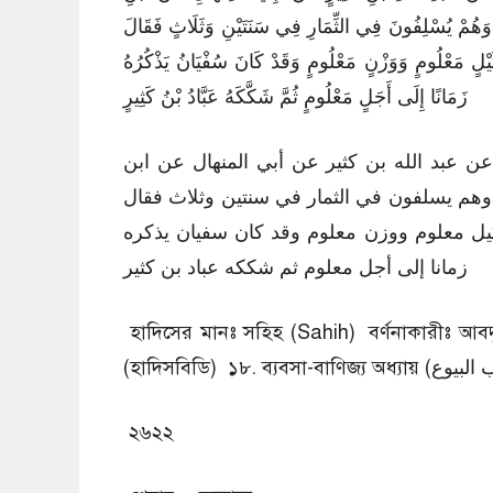
َ وَهُمْ يُسْلِفُونَ فِي الثِّمَارِ فِي سَنَتَيْنِ وَثَلَاثٍ فَقَالَ
ْلٍ مَعْلُومٍ وَوَزْنٍ مَعْلُومٍ وَقَدْ كَانَ سُفْيَانُ يَذْكُرُهُ
زَمَانًا إِلَى أَجَلٍ مَعْلُومٍ ثُمَّ شَكَّكَهُ عَبَّادُ بْنُ كَثِيرٍ
ن عبد الله بن كثير عن أبي المنهال عن ابن
وهم يسلفون في الثمار في سنتين وثلاث فقال
يل معلوم ووزن معلوم وقد كان سفيان يذكره
زمانا إلى أجل معلوم ثم شككه عباد بن كثير
হাদিসের মানঃ সহিহ (Sahih) বর্ণনাকারীঃ আবদু
২৬২২