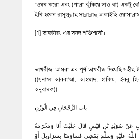
“ওযন করো এবং (পাল্লা ঝুঁকিয়ে দাও বা) একটু 
ইনি হলেন রাসূলুল্লাহ সাল্লাল্লাহু আলাইহি ওয়াসাল্লা
[1] তাহক্বীক্ব: এর সনদ শক্তিশালী।
তাখরীজ: আমরা এর পূর্ণ তাখরীজ দিয়েছি সহীহ ই
((সুনানে আরবা’আ, আহমাদ, হাকিম, ইবনু হ
অনুবাদক))
باب الرُّجْحَانِ فِي الْوَزْنِ
 عَنْ سُوَيْدِ بْنِ قَيْسٍ قَالَ جَلَبْتُ أَنَا وَمَخْرَمَةُ
َى اللَّهُ عَلَيْهِ وَسَلَّمَ يَمْشِي فَسَاوَمَنَا بِسَرَاوِيلَ أَوْ