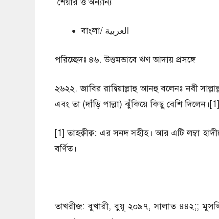
শেয়ার ও অন্যান্য
বাংলা/ العربية
পরিচ্ছেদঃ ৪৬. উত্তমভাবে ঋণ আদায় প্রসঙ্গে
২৬২২. জাবির রাদ্বিয়াল্লাহু আনহু বলেনঃ নবী সাল
এবং তা (দাঁড়ি পাল্লা) ঝুঁকিয়ে কিছু বেশি দিলেন।[1
[1] তাহক্বীক্ব: এর সনদ সহীহ। আর এটি লম্বা হাদ
বর্ণিত।
তাখরীজ: বুখারী, বুয়ূ ২০৯৭, সালাত ৪৪২;; মু