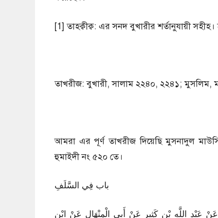
[1] তাহক্বীক্ব: এর সনদ বুখারীর শর্তানুযায়ী সহীহ।
তাখরীজ: বুখারী, সালাম ২২৪০, ২২৪১; মুসলিম,
আমরা এর পূর্ণ তাখরীজ দিয়েছি মুসনাদুল মাউস
হুমাইদী নং ৫২০ তে।
باب فِي السَّلَفِ
َنْ عَبْدِ اللَّهِ بْنِ كَثِيرٍ عَنْ أَبِي الْمِنْهَالِ عَنْ ابْنِ