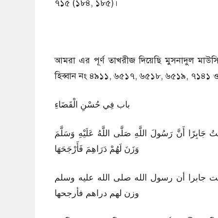
৭১৫ (১৮৪, ১৮৫)।
আমরা এর পূর্ণ তাখরীজ দিয়েছি মুসনাদুল মা
হিব্বান নং ৪৯১১, ৬৫১৭, ৬৫১৮, ৬৫১৯, ৭১৪১ ও 
باب فِي حُسْنِ الْقَضَاءِ
تُ جَابِرًا أَنَّ رَسُولَ اللَّهِ صَلَّى اللَّهُ عَلَيْهِ وَسَلَّمَ
وَزَنَ لَهُمْ دَرَاهِمَ فَأَرْجَحَهَا
ت جابرا أن رسول الله صلى الله عليه وسلم
وزن لهم دراهم فأرجحها