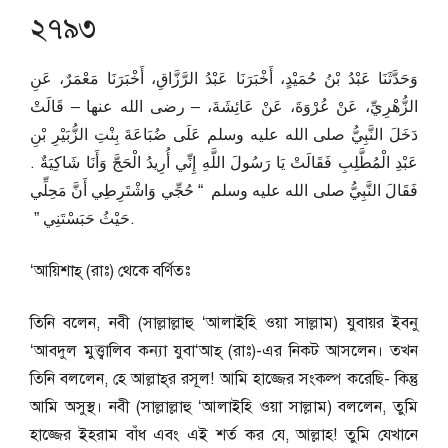
২৭৯৩
وَحَدَّثَنَا عَبْدُ بْنُ حُمَيْدٍ، أَخْبَرَنَا عَبْدُ الرَّزَّاقِ، أَخْبَرَنَا مَعْمَرٌ، عَنِ
الزُّهْرِيِّ، عَنْ عُرْوَةَ، عَنْ عَائِشَةَ، – رضى الله عنها – قَالَتْ
دَخَلَ النَّبِيُّ صلى الله عليه وسلم عَلَى ضُبَاعَةَ بِنْتِ الزُّبَيْرِ بْنِ
عَبْدِ الْمُطَّلِبِ فَقَالَتْ يَا رَسُولَ اللَّهِ إِنِّي أُرِيدُ الْحَجَّ وَأَنَا شَاكِيَةٌ ‏.‏
فَقَالَ النَّبِيُّ صلى الله عليه وسلم ‏ “‏ حُجِّي وَاشْتَرِطِي أَنَّ مَحِلِّي
حَيْثُ حَبَسْتَنِي ‏”‏ ‏.
‘আয়িশাহ্ (রাঃ) থেকে বর্ণিতঃ
তিনি বলেন, নবী (সাল্লাল্লাহু ‘আলাইহি ওয়া সাল্লাম) যুবায়র ইবনু
‘আবদুল মুত্ত্বালিব কন্যা যুবা‘আহ্ (রাঃ)-এর নিকট আসলেন। তখন
তিনি বললেন, হে আল্লাহ্‌র রসূল! আমি হাজ্জের সংকল্প করেছি- কিন্তু
আমি অসুস্থ। নবী (সাল্লাল্লাহু ‘আলাইহি ওয়া সাল্লাম) বললেন, তুমি
হাজ্জের ইহরাম বাঁধ এবং এই শর্ত কর যে, আল্লাহ! তুমি যেখানে