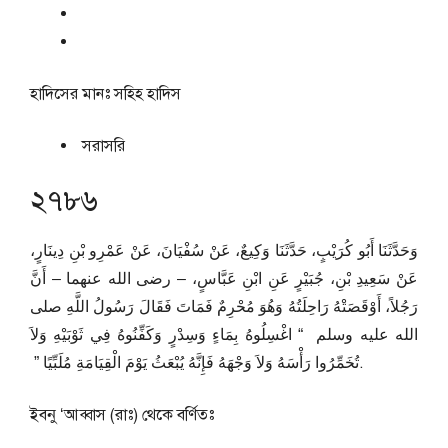
হাদিসের মানঃ
সহিহ হাদিস
সরাসরি
২৭৮৬
وَحَدَّثَنَا أَبُو كُرَيْبٍ، حَدَّثَنَا وَكِيعٌ، عَنْ سُفْيَانَ، عَنْ عَمْرِو بْنِ دِينَارٍ،
عَنْ سَعِيدِ بْنِ، جُبَيْرٍ عَنِ ابْنِ عَبَّاسٍ، – رضى الله عنهما – أَنَّ
رَجُلاً، أَوْقَصَتْهُ رَاحِلَتُهُ وَهُوَ مُحْرِمٌ فَمَاتَ فَقَالَ رَسُولُ اللَّهِ صلى
الله عليه وسلم ‏ “‏ اغْسِلُوهُ بِمَاءٍ وَسِدْرٍ وَكَفِّنُوهُ فِي ثَوْبَيْهِ وَلاَ
تُخَمِّرُوا رَأْسَهُ وَلاَ وَجْهَهُ فَإِنَّهُ يُبْعَثُ يَوْمَ الْقِيَامَةِ مُلَبِّيًا ‏”‏ ‏.
ইবনু ‘আব্বাস (রাঃ) থেকে বর্ণিতঃ