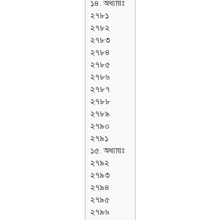
১৪. অধ্যায়ঃ
২৭৮১
২৭৮২
২৭৮৩
২৭৮৪
২৭৮৫
২৭৮৬
২৭৮৭
২৭৮৮
২৭৮৯
২৭৯০
২৭৯১
১৫. অধ্যায়ঃ
২৭৯২
২৭৯৩
২৭৯৪
২৭৯৫
২৭৯৬