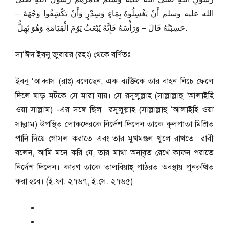
الله عليه وسلم أَنْ يَغْسِلُوهُ بِمَاءٍ وَسِدْرٍ وَأَنْ يَكْشِفُوا وَجْهَهُ –
حَسِبْتُهُ قَالَ – وَرَأْسَهُ فَإِنَّهُ يُبْعَثُ يَوْمَ الْقِيَامَةِ وَهُوَ يُهِلُّ ‏.
সা‘ঈদ ইবনু জুবায়র (রহঃ) থেকে বর্ণিতঃ
ইবনু ‘আব্বাস (রাঃ) বলেছেন, এক ব্যক্তিকে তার বাহন নিচে ফেলে
দিলে ঘাড় মটকে সে মারা যায়। সে রসূলুল্লাহ (সাল্লাল্লাহু ‘আলাইহি
ওয়া সাল্লাম) -এর সঙ্গে ছিল। রসূলুল্লাহ (সাল্লাল্লাহু ‘আলাইহি ওয়া
সাল্লাম) উপস্থিত লোকদেরকে নির্দেশ দিলেন তাকে কুলপাতা মিশ্রিত
পানি দিয়ে গোসল করাতে এবং তার মুখমণ্ডল খুলে রাখতে। রাবী
বলেন, আমি মনে করি যে, তার মাথা অনাবৃত রেখে কাফন পরাতে
নির্দেশ দিলেন। কারণ তাকে তালবিয়াহ্ পাঠরত অবস্থায় পুনরুত্থিত
করা হবে। (ই.ফা. ২৭৬৭, ই.সে. ২৭৬৫)