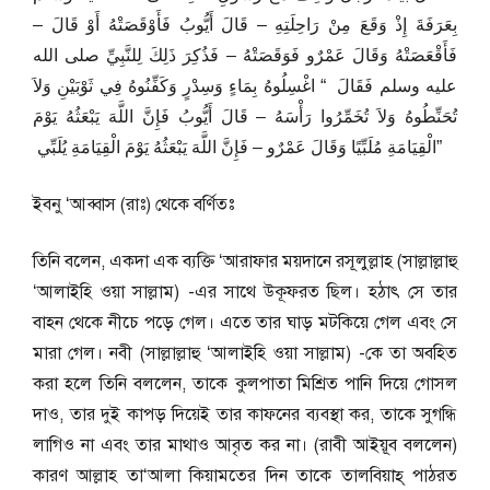
بِعَرَفَةَ إِذْ وَقَعَ مِنْ رَاحِلَتِهِ – قَالَ أَيُّوبُ فَأَوْقَصَتْهُ أَوْ قَالَ –
فَأَقْعَصَتْهُ وَقَالَ عَمْرٌو فَوَقَصَتْهُ – فَذُكِرَ ذَلِكَ لِلنَّبِيِّ صلى الله
عليه وسلم فَقَالَ ‏ “‏ اغْسِلُوهُ بِمَاءٍ وَسِدْرٍ وَكَفِّنُوهُ فِي ثَوْبَيْنِ وَلاَ
تُحَنِّطُوهُ وَلاَ تُخَمِّرُوا رَأْسَهُ – قَالَ أَيُّوبُ فَإِنَّ اللَّهَ يَبْعَثُهُ يَوْمَ
الْقِيَامَةِ مُلَبِّيًا وَقَالَ عَمْرٌو – فَإِنَّ اللَّهَ يَبْعَثُهُ يَوْمَ الْقِيَامَةِ يُلَبِّي ‏”
ইবনু ‘আব্বাস (রাঃ) থেকে বর্ণিতঃ
তিনি বলেন, একদা এক ব্যক্তি ‘আরাফার ময়দানে রসূলুল্লাহ (সাল্লাল্লাহু
‘আলাইহি ওয়া সাল্লাম) -এর সাথে উকূফরত ছিল। হঠাৎ সে তার
বাহন থেকে নীচে পড়ে গেল। এতে তার ঘাড় মটকিয়ে গেল এবং সে
মারা গেল। নবী (সাল্লাল্লাহু ‘আলাইহি ওয়া সাল্লাম) -কে তা অবহিত
করা হলে তিনি বললেন, তাকে কুলপাতা মিশ্রিত পানি দিয়ে গোসল
দাও, তার দুই কাপড় দিয়েই তার কাফনের ব্যবস্থা কর, তাকে সুগন্ধি
লাগিও না এবং তার মাথাও আবৃত কর না। (রাবী আইয়ূব বললেন)
কারণ আল্লাহ তা‘আলা কিয়ামতের দিন তাকে তালবিয়াহ্ পাঠরত