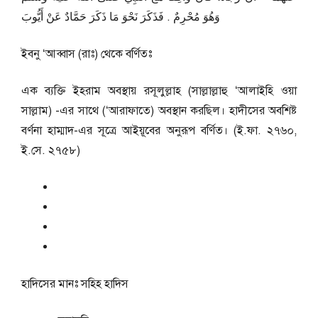
وَهُوَ مُحْرِمٌ ‏.‏ فَذَكَرَ نَحْوَ مَا ذَكَرَ حَمَّادٌ عَنْ أَيُّوبَ
ইবনু ‘আব্বাস (রাঃ) থেকে বর্ণিতঃ
এক ব্যক্তি ইহরাম অবস্থায় রসূলুল্লাহ (সাল্লাল্লাহু ‘আলাইহি ওয়া
সাল্লাম) -এর সাথে (‘আরাফাতে) অবস্থান করছিল। হাদীসের অবশিষ্ট
বর্ণনা হাম্মাদ-এর সূত্রে আইয়ূবের অনুরূপ বর্ণিত। (ই.ফা. ২৭৬০,
ই.সে. ২৭৫৮)
হাদিসের মানঃ
সহিহ হাদিস