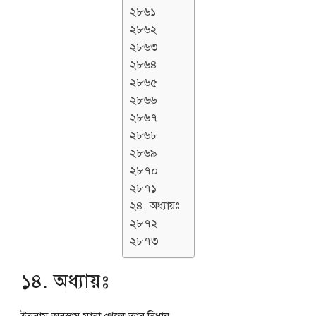
২৮৬১
২৮৬২
২৮৬৩
২৮৬৪
২৮৬৫
২৮৬৬
২৮৬৭
২৮৬৮
২৮৬৯
২৮৭০
২৮৭১
২৪. অধ্যায়ঃ
২৮৭২
২৮৭৩
১৪. অধ্যায়ঃ