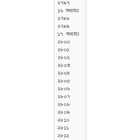
২৭৯৭
১৬. অধ্যায়ঃ
২৭৯৮
২৭৯৯
১৭. অধ্যায়ঃ
২৮০০
২৮০১
২৮০২
২৮০৩
২৮০৪
২৮০৫
২৮০৬
২৮০৭
২৮০৮
২৮০৯
২৮১০
২৮১১
২৮১২