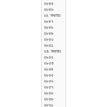
২৮৪৫
২৮৪৬
২২. অধ্যায়ঃ
২৮৪৭
২৮৪৮
২৮৪৯
২৮৫০
২৮৫১
২৩. অধ্যায়ঃ
২৮৫২
২৮৫৩
২৮৫৪
২৮৫৫
২৮৫৬
২৮৫৭
২৮৫৮
২৮৫৯
২৮৬০