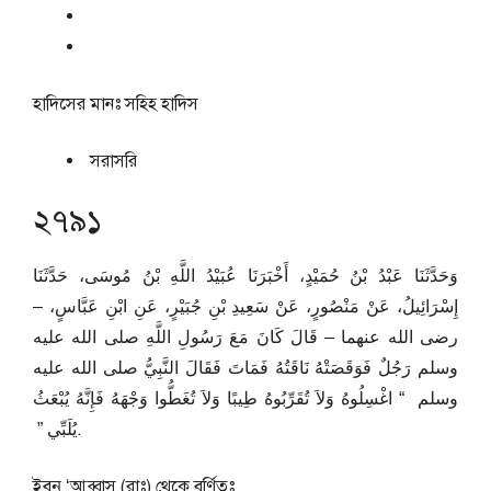
হাদিসের মানঃ
সহিহ হাদিস
সরাসরি
২৭৯১
وَحَدَّثَنَا عَبْدُ بْنُ حُمَيْدٍ، أَخْبَرَنَا عُبَيْدُ اللَّهِ بْنُ مُوسَى، حَدَّثَنَا
إِسْرَائِيلُ، عَنْ مَنْصُورٍ، عَنْ سَعِيدِ بْنِ جُبَيْرٍ، عَنِ ابْنِ عَبَّاسٍ، –
رضى الله عنهما – قَالَ كَانَ مَعَ رَسُولِ اللَّهِ صلى الله عليه
وسلم رَجُلٌ فَوَقَصَتْهُ نَاقَتُهُ فَمَاتَ فَقَالَ النَّبِيُّ صلى الله عليه
وسلم ‏ “‏ اغْسِلُوهُ وَلاَ تُقَرِّبُوهُ طِيبًا وَلاَ تُغَطُّوا وَجْهَهُ فَإِنَّهُ يُبْعَثُ
يُلَبِّي ‏”‏ ‏.
ইবনু ‘আব্বাস (রাঃ) থেকে বর্ণিতঃ