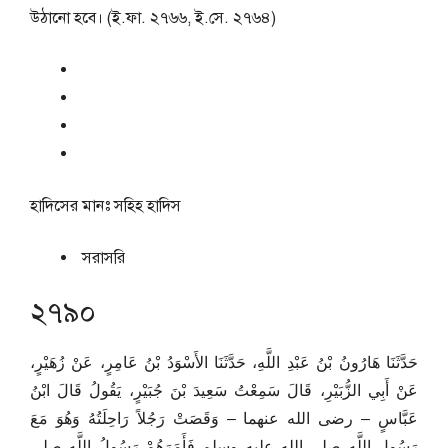
উঠানো হবে। (ই.ফা. ২৭৬৬, ই.সে. ২৭৬৪)
হাদিসের মানঃ
সহিহ হাদিস
সরাসরি
২৭৯০
حَدَّثَنَا هَارُونُ بْنُ عَبْدِ اللَّهِ، حَدَّثَنَا الأَسْوَدُ بْنُ عَامِرٍ، عَنْ زُهَيْرٍ،
عَنْ أَبِي الزُّبَيْرِ، قَالَ سَمِعْتُ سَعِيدَ بْنَ جُبَيْرٍ، يَقُولُ قَالَ ابْنُ
عَبَّاسٍ – رضى الله عنهما – وَقَصَتْ رَجُلاً رَاحِلَتُهُ وَهُوَ مَعَ
رَسُولِ اللَّهِ صلى الله عليه وسلم فَأَمَرَهُمْ رَسُولُ اللَّهِ صلى