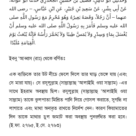
وَحَدَّثَنِي أَبُو كَامِلٍ، فُضَيْلُ بْنُ حُسَيْنٍ الْجَحْدَرِيُّ حَدَّثَنَا أَبُو عَوَانَةَ،
عَنْ أَبِي بِشْرٍ، عَنْ سَعِيدِ بْنِ جُبَيْرٍ، عَنِ ابْنِ عَبَّاسٍ، – رضى الله
عنهما – أَنَّ رَجُلاً، وَقَصَهُ بَعِيرُهُ وَهُوَ مُحْرِمٌ مَعَ رَسُولِ اللَّهِ صلى
الله عليه وسلم فَأَمَرَ بِهِ رَسُولُ اللَّهِ صلى الله عليه وسلم أَنْ
يُغْسَلَ بِمَاءٍ وَسِدْرٍ وَلاَ يُمَسَّ طِيبًا وَلاَ يُخَمَّرَ رَأْسُهُ فَإِنَّهُ يُبْعَثُ يَوْمَ
الْقِيَامَةِ مُلَبِّدًا ‏.
ইবনু ‘আব্বাস (রাঃ) থেকে বর্ণিতঃ
এক ব্যক্তিকে তার উট নীচে ফেলে দিলে তার ঘাড় ভেঙ্গে যায় (এবং
সে মারা যায়)। সে রসূলুল্লাহ (সাল্লাল্লাহু ‘আলাইহি ওয়া সাল্লাম) -এর
সাথে ইহরাম অবস্থায় ছিল। রসূলুল্লাহ (সাল্লাল্লাহু ‘আলাইহি ওয়া
সাল্লাম) তাকে কুলপাতা মিশ্রিত পানি দিয়ে গোসল করাতে, সুগন্ধি না
লাগাতে এবং মাথা অনাবৃত রাখতে নির্দেশ দেন। কারণ কিয়ামাতের
দিন তাকে মাথার চুল জমাট করা অবস্থায় পুনরুত্থিত করা হবে।
(ই.ফা. ২৭৬৫, ই.সে. ২৭৬৩)