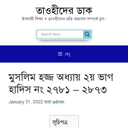
এড়িেয়
তাওহীদের ডাক
লেখায়
ইসলামী শিক্ষা ও তাওহীদের প্রতি আহবান সম্পর্কে ব্লগ।
যান
মেনু
মুসলিম হজ্জ অধ্যায় ২য় ভাগ
হাদিস নং ২৭৮১ – ২৮৭৩
January 31, 2022
দ্বারা
admin
সূচিপত্র