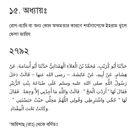
১৫. অধ্যায়ঃ
রোগ-ব্যাধি বা অন্য কোন অক্ষমতার কারণে শর্তসাপেক্ষে ইহরাম খুলে
ফেলা জায়িয
২৭৯২
حَدَّثَنَا أَبُو كُرَيْبٍ، مُحَمَّدُ بْنُ الْعَلاَءِ الْهَمْدَانِيُّ حَدَّثَنَا أَبُو أُسَامَةَ، عَنْ
هِشَامٍ، عَنْ أَبِيهِ، عَنْ عَائِشَةَ، – رضى الله عنها – قَالَتْ دَخَلَ
رَسُولُ اللَّهِ صلى الله عليه وسلم عَلَى ضُبَاعَةَ بِنْتِ الزُّبَيْرِ
فَقَالَ لَهَا ‏”‏ أَرَدْتِ الْحَجَّ ‏”‏ ‏.‏ قَالَتْ وَاللَّهِ مَا أَجِدُنِي إِلاَّ وَجِعَةً ‏.‏ فَقَالَ
لَهَا ‏”‏ حُجِّي وَاشْتَرِطِي وَقُولِي اللَّهُمَّ مَحِلِّي حَيْثُ حَبَسْتَنِي ‏”‏ ‏.‏
وَكَانَتْ تَحْتَ الْمِقْدَادِ ‏.
‘আয়িশাহ্ (রাঃ) থেকে বর্ণিতঃ