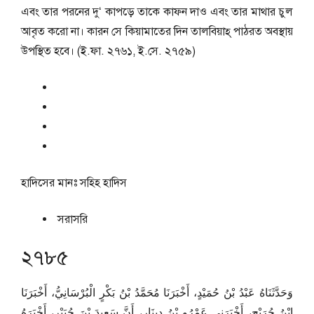
এবং তার পরনের দু‘ কাপড়ে তাকে কাফন দাও এবং তার মাথার চুল
আবৃত করো না। কারন সে কিয়ামাতের দিন তালবিয়াহ্ পাঠরত অবস্থায়
উপস্থিত হবে। (ই.ফা. ২৭৬১, ই.সে. ২৭৫৯)
হাদিসের মানঃ
সহিহ হাদিস
সরাসরি
২৭৮৫
وَحَدَّثَنَاهُ عَبْدُ بْنُ حُمَيْدٍ، أَخْبَرَنَا مُحَمَّدُ بْنُ بَكْرٍ الْبُرْسَانِيُّ، أَخْبَرَنَا
ابْنُ جُرَيْجٍ، أَخْبَرَنِي عَمْرُو بْنُ دِينَارٍ، أَنَّ سَعِيدَ بْنَ جُبَيْرٍ، أَخْبَرَهُ