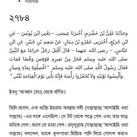
সরাসরি
২৭৮৪
وَحَدَّثَنَا عَلِيُّ بْنُ خَشْرَمٍ، أَخْبَرَنَا عِيسَى، – يَعْنِي ابْنَ يُونُسَ – عَنِ
ابْنِ جُرَيْجٍ، أَخْبَرَنِي عَمْرُو بْنُ دِينَارٍ، عَنْ سَعِيدِ بْنِ جُبَيْرٍ، عَنِ ابْنِ
عَبَّاسٍ، – رضى الله عنهما – قَالَ أَقْبَلَ رَجُلٌ حَرَامًا مَعَ النَّبِيِّ
صلى الله عليه وسلم فَخَرَّ مِنْ بَعِيرِهِ فَوُقِصَ وَقْصًا فَمَاتَ
فَقَالَ رَسُولُ اللَّهِ صلى الله عليه وسلم ‏ “‏ اغْسِلُوهُ بِمَاءٍ وَسِدْرٍ
وَأَلْبِسُوهُ ثَوْبَيْهِ وَلاَ تُخَمِّرُوا رَأْسَهُ فَإِنَّهُ يَأْتِي يَوْمَ الْقِيَامَةِ يُلَبِّي ‏”‏ ‏.
ইবনু ‘আব্বাস (রাঃ) থেকে বর্ণিতঃ
তিনি বলেন, এক ব্যক্তি ইহরাম অবস্থায় নবী (সাল্লাল্লাহু ‘আলাইহি ওয়া
সাল্লাম) -এর সঙ্গে এসেছিল। সে উট থেকে পড়ে গেল এবং তার ঘাড়
মটকে গেল। ফলে সে মারা গেল। রসূলুল্লাহ (সাল্লাল্লাহু ‘আলাইহি ওয়া
সাল্লাম) বললেন, তাকে কুলপাতা মিশ্রিত পানি দিয়ে গোসল করাও