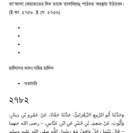
তা‘আলা কেয়ামতের দিন তাকে তালবিয়াহ্ পাঠরত অবস্থায় উঠাবেন।
(ই.ফা. ২৭৫৮, ই.সে. ২৭৫৬)
হাদিসের মানঃ
সহিহ হাদিস
সরাসরি
২৭৮২
وَحَدَّثَنَا أَبُو الرَّبِيعِ الزَّهْرَانِيُّ، حَدَّثَنَا حَمَّادٌ، عَنْ عَمْرِو بْنِ دِينَارٍ،
وَأَيُّوبَ، عَنْ سَعِيدِ، بْنِ جُبَيْرٍ عَنِ ابْنِ عَبَّاسٍ، – رضى الله عنهما
– قَالَ بَيْنَمَا رَجُلٌ وَاقِفٌ مَعَ رَسُولِ اللَّهِ صلى الله عليه وسلم