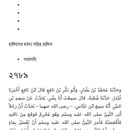
হাদিসের মানঃ
সহিহ হাদিস
সরাসরি
২৭৮৯
وَحَدَّثَنَا مُحَمَّدُ بْنُ بَشَّارٍ، وَأَبُو بَكْرِ بْنُ نَافِعٍ قَالَ ابْنُ نَافِعٍ أَخْبَرَنَا
غُنْدَرٌ، حَدَّثَنَا شُعْبَةُ، قَالَ سَمِعْتُ أَبَا بِشْرٍ، يُحَدِّثُ عَنْ سَعِيدِ بْنِ
جُبَيْرٍ، أَنَّهُ سَمِعَ ابْنَ عَبَّاسٍ، – رضى الله عنهما – يُحَدِّثُ أَنَّ رَجُلاً
أَتَى النَّبِيَّ صلى الله عليه وسلم وَهُوَ مُحْرِمٌ فَوَقَعَ مِنْ نَاقَتِهِ
فَأَقْعَصَتْهُ فَأَمَرَ النَّبِيُّ صلى الله عليه وسلم أَنْ يُغْسَلَ بِمَاءٍ