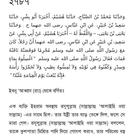
২৭৮৭
وَحَدَّثَنَا مُحَمَّدُ بْنُ الصَّبَّاحِ، حَدَّثَنَا هُشَيْمٌ، أَخْبَرَنَا أَبُو بِشْرٍ، حَدَّثَنَا
سَعِيدُ بْنُ جُبَيْرٍ، عَنِ ابْنِ عَبَّاسٍ، رضى الله عنهما ح . وَحَدَّثَنَا
يَحْيَى بْنُ يَحْيَى، – وَاللَّفْظُ لَهُ – أَخْبَرَنَا هُشَيْمٌ، عَنْ أَبِي بِشْرٍ، عَنْ
سَعِيدِ، بْنِ جُبَيْرٍ عَنِ ابْنِ عَبَّاسٍ، رضى الله عنهما أَنَّ رَجُلاً، كَانَ
مَعَ رَسُولِ اللَّهِ صلى الله عليه وسلم مُحْرِمًا فَوَقَصَتْهُ نَاقَتُهُ
فَمَاتَ فَقَالَ رَسُولُ اللَّهِ صلى الله عليه وسلم ‏ “‏ اغْسِلُوهُ بِمَاءٍ
وَسِدْرٍ وَكَفِّنُوهُ فِي ثَوْبَيْهِ وَلاَ تُمِسُّوهُ بِطِيبٍ وَلاَ تُخَمِّرُوا رَأْسَهُ
فَإِنَّهُ يُبْعَثُ يَوْمَ الْقِيَامَةِ مُلَبِّدًا ‏”‏ ‏.
ইবনু ‘আব্বাস (রাঃ) থেকে বর্ণিতঃ
এক ব্যক্তি ইহরাম অবস্থায় রসূলুল্লাহ (সাল্লাল্লাহু ‘আলাইহি ওয়া
সাল্লাম) -এর সাথে ছিল। তার উষ্ট্রী তার ঘাড় ভেঙ্গে দিল, ফলে সে
মারা গেল। রসূলুল্লাহ (সাল্লাল্লাহু ‘আলাইহি ওয়া সাল্লাম) বললেন,
তাকে কুলপাতা মিশ্রিত পানি দিয়ে গোসল করাও, তার পরিধেয় বস্ত্র