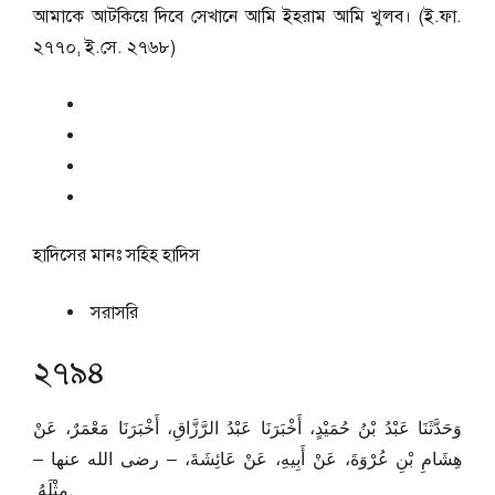
আমাকে আটকিয়ে দিবে সেখানে আমি ইহরাম আমি খুলব। (ই.ফা.
২৭৭০, ই.সে. ২৭৬৮)
হাদিসের মানঃ
সহিহ হাদিস
সরাসরি
২৭৯৪
وَحَدَّثَنَا عَبْدُ بْنُ حُمَيْدٍ، أَخْبَرَنَا عَبْدُ الرَّزَّاقِ، أَخْبَرَنَا مَعْمَرٌ، عَنْ
هِشَامِ بْنِ عُرْوَةَ، عَنْ أَبِيهِ، عَنْ عَائِشَةَ، – رضى الله عنها –
مِثْلَهُ ‏.