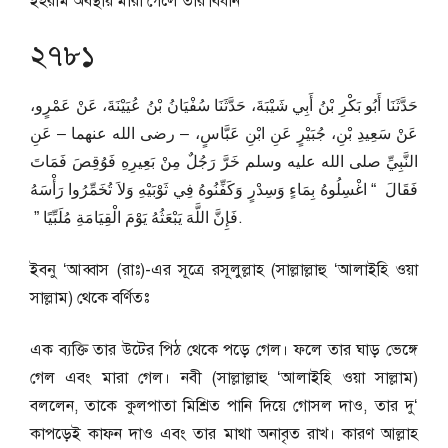
ইহরাম অবস্থায় মারা গেলে তার বিধান
২৭৮১
حَدَّثَنَا أَبُو بَكْرِ بْنُ أَبِي شَيْبَةَ، حَدَّثَنَا سُفْيَانُ بْنُ عُيَيْنَةَ، عَنْ عَمْرٍو،
عَنْ سَعِيدِ بْنِ، جُبَيْرٍ عَنِ ابْنِ عَبَّاسٍ، – رضى الله عنهما – عَنِ
النَّبِيِّ صلى الله عليه وسلم خَرَّ رَجُلٌ مِنْ بَعِيرِهِ فَوُقِصَ فَمَاتَ
فَقَالَ ‏ “‏ اغْسِلُوهُ بِمَاءٍ وَسِدْرٍ وَكَفِّنُوهُ فِي ثَوْبَيْهِ وَلاَ تُخَمِّرُوا رَأْسَهُ
فَإِنَّ اللَّهَ يَبْعَثُهُ يَوْمَ الْقِيَامَةِ مُلَبِّيًا ‏”‏ ‏.
ইবনু ‘আব্বাস (রাঃ)-এর সূত্রে রসূলুল্লাহ (সাল্লাল্লাহু ‘আলাইহি ওয়া
সাল্লাম) থেকে বর্ণিতঃ
এক ব্যক্তি তার উটের পিঠ থেকে পড়ে গেল। ফলে তার ঘাড় ভেঙ্গে
গেল এবং মারা গেল। নবী (সাল্লাল্লাহু ‘আলাইহি ওয়া সাল্লাম)
বললেন, তাকে কুলপাতা মিশ্রিত পানি দিয়ে গোসল দাও, তার দু‘
কাপড়েই কাফন দাও এবং তার মাথা অনাবৃত রাখ। কারণ আল্লাহ