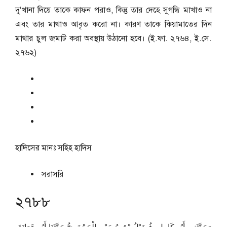
দু‘খানা দিয়ে তাকে কাফন পরাও, কিন্তু তার দেহে সুগন্ধি মাখাও না
এবং তার মাথাও আবৃত করো না। কারণ তাকে কিয়ামাতের দিন
মাথার চুল জমাট করা অবস্থায় উঠানো হবে। (ই.ফা. ২৭৬৪, ই.সে.
২৭৬২)
হাদিসের মানঃ
সহিহ হাদিস
সরাসরি
২৭৮৮