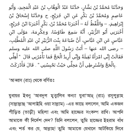
وَحَدَّثَنَا مُحَمَّدُ بْنُ بَشَّارٍ، حَدَّثَنَا عَبْدُ الْوَهَّابِ بْنُ عَبْدِ الْمَجِيدِ، وَأَبُو
عَاصِمٍ وَمُحَمَّدُ بْنُ بَكْرٍ عَنِ ابْنِ جُرَيْجٍ، ح وَحَدَّثَنَا إِسْحَاقُ بْنُ
إِبْرَاهِيمَ، – وَاللَّفْظُ لَهُ – أَخْبَرَنَا مُحَمَّدُ بْنُ، بَكْرٍ أَخْبَرَنَا ابْنُ جُرَيْجٍ،
أَخْبَرَنِي أَبُو الزُّبَيْرِ، أَنَّهُ سَمِعَ طَاوُسًا، وَعِكْرِمَةَ، مَوْلَى ابْنِ
عَبَّاسٍ عَنِ ابْنِ عَبَّاسٍ، أَنَّ ضُبَاعَةَ بِنْتَ الزُّبَيْرِ بْنِ عَبْدِ الْمُطَّلِبِ،
– رضى الله عنها – أَتَتْ رَسُولَ اللَّهِ صلى الله عليه وسلم
فَقَالَتْ إِنِّي امْرَأَةٌ ثَقِيلَةٌ وَإِنِّي أُرِيدُ الْحَجَّ فَمَا تَأْمُرُنِي قَالَ ‏ “‏ أَهِلِّي
بِالْحَجِّ وَاشْتَرِطِي أَنَّ مَحِلِّي حَيْثُ تَحْبِسُنِي ‏”‏ ‏.‏ قَالَ فَأَدْرَكَتْ ‏.
‘আব্বাস (রাঃ) থেকে বর্ণিতঃ
যুবায়র ইবনু ‘আবদুল মুত্ত্বালিব কন্যা যুবা‘আহ্ (রাঃ) রসূলুল্লাহ
(সাল্লাল্লাহু ‘আলাইহি ওয়া সাল্লাম) -এর কাছে বললেন, আমি একজন
পীড়িত (ভাড়ী) মহিলা এবং আমি হাজ্জের সংকল্প রাখি। আপনি
আমাকে কী নির্দেশ দেন? তিনি বললেন, তুমি হাজ্জের ইহরাম বাঁধ
এবং শর্ত কর যে, আল্লাহ! তুমি আমাকে যেখানে আটকিয়ে দিবে