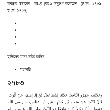
অবস্থায় উঠাবেন। ‘আম্‌র (রহঃ) অনুরূপ বলেছেন। (ই.ফা. ২৭৫৯,
ই.সে. ২৭৫৭)
হাদিসের মানঃ
সহিহ হাদিস
সরাসরি
২৭৮৩
وَحَدَّثَنِيهِ عَمْرٌو النَّاقِدُ، حَدَّثَنَا إِسْمَاعِيلُ بْنُ إِبْرَاهِيمَ، عَنْ أَيُّوبَ،
قَالَ نُبِّئْتُ عَنْ سَعِيدِ بْنِ جُبَيْرٍ، عَنِ ابْنِ عَبَّاسٍ، – رضى الله
عنهما – أَنَّ رَجُلاً، كَانَ وَاقِفًا مَعَ النَّبِيِّ صلى الله عليه وسلم