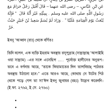
عَنِ ابْنِ عَبَّاسٍ، – رضى الله عنهما – قَالَ أَقْبَلَ رَجُلٌ حَرَامٌ مَعَ
رَسُولِ اللَّهِ صلى الله عليه وسلم ‏.‏ بِمِثْلِهِ غَيْرَ أَنَّهُ قَالَ ‏ “‏ فَإِنَّهُ
يُبْعَثُ يَوْمَ الْقِيَامَةِ مُلَبِّيًا ‏”‏ ‏.‏ وَزَادَ لَمْ يُسَمِّ سَعِيدُ بْنُ جُبَيْرٍ حَيْثُ
خَرَّ ‏.
ইবনু ‘আব্বাস (রাঃ) থেকে বর্ণিতঃ
তিনি বলেন, এক ব্যক্তি ইহরাম অবস্থায় রসূলুল্লাহ (সাল্লাল্লাহু ‘আলাইহি
ওয়া সাল্লাম) -এর সঙ্গে এসেছিল ….. পূর্বোক্ত হাদীসের অনুরূপ।
তবে এ বর্ণনায় আছে, “তাকে কিয়ামাতের দিন তালবিয়াহ্ পাঠরত
অবস্থায় উঠানো হবে।” এতে আরও আছে, কোথায় সে উটের পিঠ
থেকে পড়ে গেল তা সা‘ঈদ ইবনু জুবায়র (রহঃ) উল্লেখ করেননি।
(ই.ফা. ২৭৬২, ই.সে. ২৭৬০)