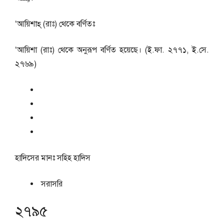
‘আয়িশাহ্ (রাঃ) থেকে বর্ণিতঃ
‘আয়িশা (রাঃ) থেকে অনুরূপ বর্ণিত হয়েছে। (ই.ফা. ২৭৭১, ই.সে.
২৭৬৯)
হাদিসের মানঃ
সহিহ হাদিস
সরাসরি
২৭৯৫