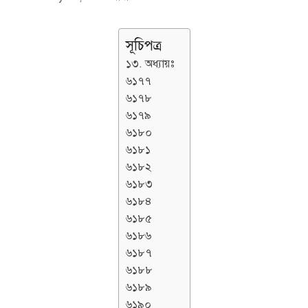
সূচিপত্র
১৩. অধ্যায়ঃ
৬১৭৭
৬১৭৮
৬১৭৯
৬১৮০
৬১৮১
৬১৮২
৬১৮৩
৬১৮৪
৬১৮৫
৬১৮৬
৬১৮৭
৬১৮৮
৬১৮৯
৬১৯০