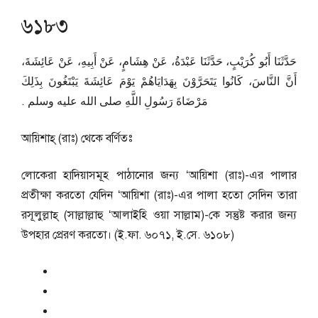
৬১৮৩
حَدَّثَنَا أَبُو كُرَيْبٍ، حَدَّثَنَا عَبْدَةُ، عَنْ هِشَامٍ، عَنْ أَبِيهِ، عَنْ عَائِشَةَ،
أَنَّ النَّاسَ، كَانُوا يَتَحَرَّوْنَ بِهَدَايَاهُمْ يَوْمَ عَائِشَةَ يَبْتَغُونَ بِذَلِكَ
مَرْضَاةَ رَسُولِ اللَّهِ صلى الله عليه وسلم ‏.‏
আয়িশাহ্ (রাঃ) থেকে বর্ণিতঃ
লোকেরা হাদিয়াসমূহ পাঠানোর জন্য ‘আয়িশা (রাঃ)-এর পালার
প্রতীক্ষা করতো যেদিন ‘আয়িশা (রাঃ)-এর পালা হতো সেদিন তারা
রসূলুল্লাহ্ (সাল্লাল্লাহু ‘আলাইহি ওয়া সাল্লাম)-কে সন্তুষ্ট করার জন্য
উপহার প্রেরণ করতো। (ই.ফা. ৬০৭১, ই.সে. ৬১০৮)