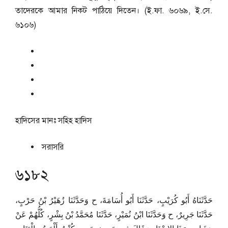
তাদেরকে আমার নিকট পাঠিয়ে দিতেন। (ই.ফা. ৬০৬৯, ই.সে.
৬১০৬)
হাদিসের মানঃ
সহিহ হাদিস
সরাসরি
৬১৮২
حَدَّثَنَاهُ أَبُو كُرَيْبٍ، حَدَّثَنَا أَبُو أُسَامَةَ، ح وَحَدَّثَنَا زُهَيْرُ بْنُ حَرْبٍ،
حَدَّثَنَا جَرِيرٌ، ح وَحَدَّثَنَا ابْنُ نُمَيْرٍ، حَدَّثَنَا مُحَمَّدُ بْنُ بِشْرٍ، كُلُّهُمْ عَنْ