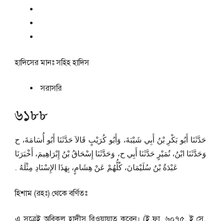
হাদিসের মানঃ
সহিহ হাদিস
সরাসরি
৬১৮৮
حَدَّثَنَا أَبُو بَكْرِ بْنُ أَبِي شَيْبَةَ، وَأَبُو كُرَيْبٍ قَالاَ حَدَّثَنَا أَبُو أُسَامَةَ، ح
وَحَدَّثَنَا ابْنُ، نُمَيْرٍ حَدَّثَنَا أَبِي ح، وَحَدَّثَنَا إِسْحَاقُ بْنُ إِبْرَاهِيمَ، أَخْبَرَنَا
عَبْدَةُ بْنُ سُلَيْمَانَ، كُلُّهُمْ عَنْ هِشَامٍ، بِهَذَا الإِسْنَادِ مِثْلَهُ ‏.‏
হিশাম (রহঃ) থেকে বর্ণিতঃ
এ সূত্রেই অবিকল হাদীস রিওয়ায়াত করেন। (ই.ফা. ৬০৭৫, ই.সে.