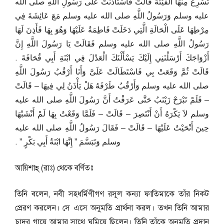
تُسْرِعُ مِنْهَا الْفَيْئَةَ قَالَتْ فَاسْتَأْذَنَتْ عَلَى رَسُولِ اللَّهِ صلى الله
عليه وسلم وَرَسُولُ اللَّهِ صلى الله عليه وسلم مَعَ عَائِشَةَ فِي
مِرْطِهَا عَلَى الْحَالَةِ الَّتِي دَخَلَتْ فَاطِمَةُ عَلَيْهَا وَهُوَ بِهَا فَأَذِنَ لَهَا
رَسُولُ اللَّهِ صلى الله عليه وسلم فَقَالَتْ يَا رَسُولَ اللَّهِ إِنَّ
أَزْوَاجَكَ أَرْسَلْنَنِي إِلَيْكَ يَسْأَلْنَكَ الْعَدْلَ فِي ابْنَةِ أَبِي قُحَافَةَ ‏.‏
قَالَتْ ثُمَّ وَقَعَتْ بِي فَاسْتَطَالَتْ عَلَىَّ وَأَنَا أَرْقُبُ رَسُولَ اللَّهِ
صلى الله عليه وسلم وَأَرْقُبُ طَرْفَهُ هَلْ يَأْذَنُ لِي فِيهَا – قَالَتْ
– فَلَمْ تَبْرَحْ زَيْنَبُ حَتَّى عَرَفْتُ أَنَّ رَسُولَ اللَّهِ صلى الله عليه
وسلم لاَ يَكْرَهُ أَنْ أَنْتَصِرَ – قَالَتْ – فَلَمَّا وَقَعْتُ بِهَا لَمْ أَنْشَبْهَا
حِينَ أَنْحَيْتُ عَلَيْهَا – قَالَتْ – فَقَالَ رَسُولُ اللَّهِ صلى الله عليه
وسلم وَتَبَسَّمَ ‏”‏ إِنَّهَا ابْنَةُ أَبِي بَكْرٍ ‏”‏ ‏.‏
আয়িশাহ্ (রাঃ) থেকে বর্ণিতঃ
তিনি বলেন, নবী সহধর্মিণীগণ রসূল কন্যা ফাতিমাকে তাঁর নিকট
প্রেরণ করলেন। সে এসে অনুমতি প্রার্থনা করল। তখন তিনি আমার
চাদর গায়ে আমার সাথে ঘুমিয়ে ছিলেন। তিনি তাঁকে অনুমতি প্রদান