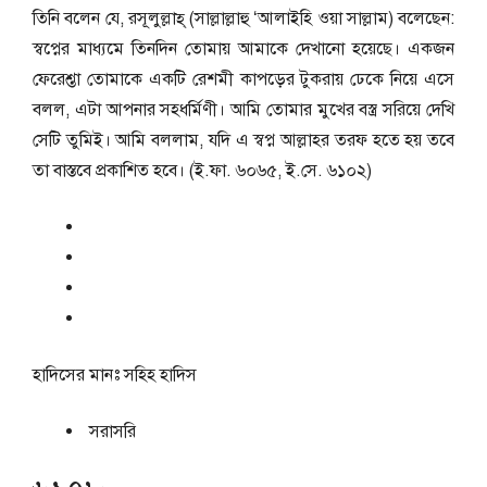
তিনি বলেন যে, রসূলুল্লাহ্ (সাল্লাল্লাহু ‘আলাইহি ওয়া সাল্লাম) বলেছেন:
স্বপ্নের মাধ্যমে তিনদিন তোমায় আমাকে দেখানো হয়েছে। একজন
ফেরেশ্তা তোমাকে একটি রেশমী কাপড়ের টুকরায় ঢেকে নিয়ে এসে
বলল, এটা আপনার সহধর্মিণী। আমি তোমার মুখের বস্ত্র সরিয়ে দেখি
সেটি তুমিই। আমি বললাম, যদি এ স্বপ্ন আল্লাহর তরফ হতে হয় তবে
তা বাস্তবে প্রকাশিত হবে। (ই.ফা. ৬০৬৫, ই.সে. ৬১০২)
হাদিসের মানঃ
সহিহ হাদিস
সরাসরি