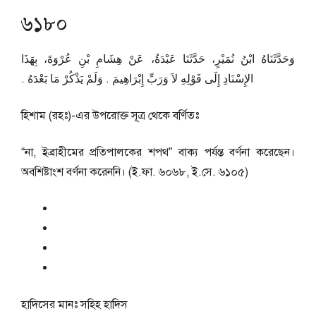
৬১৮০
وَحَدَّثَنَاهُ ابْنُ نُمَيْرٍ، حَدَّثَنَا عَبْدَةُ، عَنْ هِشَامِ بْنِ عُرْوَةَ، بِهَذَا
الإِسْنَادِ إِلَى قَوْلِهِ لاَ وَرَبِّ إِبْرَاهِيمَ ‏.‏ وَلَمْ يَذْكُرْ مَا بَعْدَهُ ‏.‏
হিশাম (রহঃ)-এর উপরোক্ত সূত্র থেকে বর্ণিতঃ
“না, ইব্রাহীমের প্রতিপালকের শপথ” বাক্য পর্যন্ত বর্ণনা করেছেন।
অবশিষ্টাংশ বর্ণনা করেননি। (ই.ফা. ৬০৬৮, ই.সে. ৬১০৫)
হাদিসের মানঃ
সহিহ হাদিস