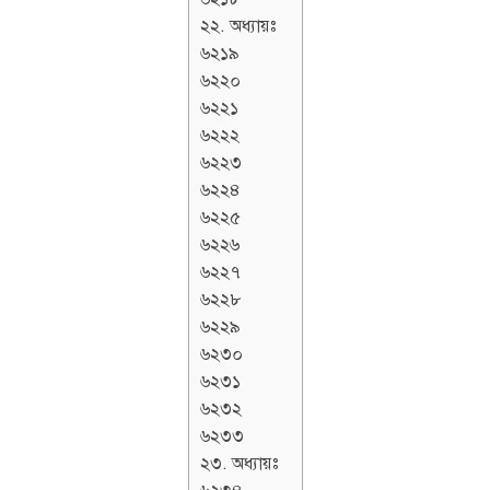
২২. অধ্যায়ঃ
৬২১৯
৬২২০
৬২২১
৬২২২
৬২২৩
৬২২৪
৬২২৫
৬২২৬
৬২২৭
৬২২৮
৬২২৯
৬২৩০
৬২৩১
৬২৩২
৬২৩৩
২৩. অধ্যায়ঃ