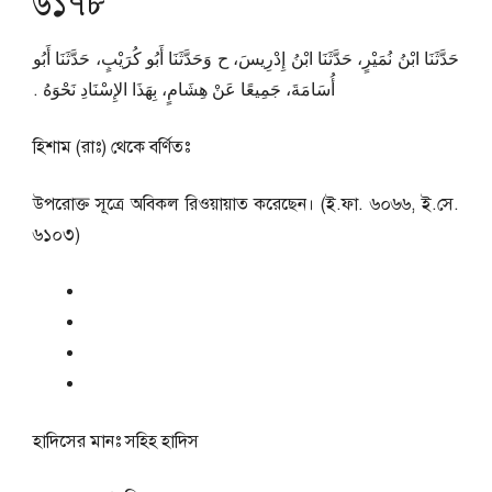
৬১৭৮
حَدَّثَنَا ابْنُ نُمَيْرٍ، حَدَّثَنَا ابْنُ إِدْرِيسَ، ح وَحَدَّثَنَا أَبُو كُرَيْبٍ، حَدَّثَنَا أَبُو
أُسَامَةَ، جَمِيعًا عَنْ هِشَامٍ، بِهَذَا الإِسْنَادِ نَحْوَهُ ‏.‏
হিশাম (রাঃ) থেকে বর্ণিতঃ
উপরোক্ত সূত্রে অবিকল রিওয়ায়াত করেছেন। (ই.ফা. ৬০৬৬, ই.সে.
৬১০৩)
হাদিসের মানঃ
সহিহ হাদিস