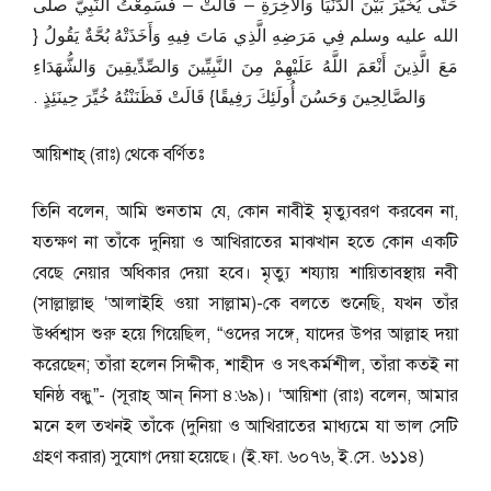
حَتَّى يُخَيَّرَ بَيْنَ الدُّنْيَا وَالآخِرَةِ – قَالَتْ – فَسَمِعْتُ النَّبِيَّ صلى
الله عليه وسلم فِي مَرَضِهِ الَّذِي مَاتَ فِيهِ وَأَخَذَتْهُ بُحَّةٌ يَقُولُ ‏{‏
مَعَ الَّذِينَ أَنْعَمَ اللَّهُ عَلَيْهِمْ مِنَ النَّبِيِّينَ وَالصِّدِّيقِينَ وَالشُّهَدَاءِ
وَالصَّالِحِينَ وَحَسُنَ أُولَئِكَ رَفِيقًا‏}‏ قَالَتْ فَظَنَنْتُهُ خُيِّرَ حِينَئِذٍ ‏.‏
আয়িশাহ্ (রাঃ) থেকে বর্ণিতঃ
তিনি বলেন, আমি শুনতাম যে, কোন নাবীই মৃত্যুবরণ করবেন না,
যতক্ষণ না তাঁকে দুনিয়া ও আখিরাতের মাঝখান হতে কোন একটি
বেছে নেয়ার অধিকার দেয়া হবে। মৃত্যু শয্যায় শায়িতাবস্থায় নবী
(সাল্লাল্লাহু ‘আলাইহি ওয়া সাল্লাম)-কে বলতে শুনেছি, যখন তাঁর
উর্ধ্বশ্বাস শুরু হয়ে গিয়েছিল, “ওদের সঙ্গে, যাদের উপর আল্লাহ দয়া
করেছেন; তাঁরা হলেন সিদ্দীক, শাহীদ ও সৎকর্মশীল, তাঁরা কতই না
ঘনিষ্ঠ বন্ধু”- (সূরাহ্ আন্ নিসা ৪:৬৯)। ‘আয়িশা (রাঃ) বলেন, আমার
মনে হল তখনই তাঁকে (দুনিয়া ও আখিরাতের মাধ্যমে যা ভাল সেটি
গ্রহণ করার) সুযোগ দেয়া হয়েছে। (ই.ফা. ৬০৭৬, ই.সে. ৬১১৪)