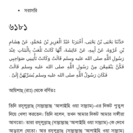
সরাসরি
৬১৮১
حَدَّثَنَا يَحْيَى بْنُ يَحْيَى، أَخْبَرَنَا عَبْدُ الْعَزِيزِ بْنُ مُحَمَّدٍ، عَنْ هِشَامِ
بْنِ عُرْوَةَ، عَنْ أَبِيهِ، عَنْ عَائِشَةَ، أَنَّهَا كَانَتْ تَلْعَبُ بِالْبَنَاتِ عِنْدَ
رَسُولِ اللَّهِ صلى الله عليه وسلم قَالَتْ وَكَانَتْ تَأْتِينِي صَوَاحِبِي
فَكُنَّ يَنْقَمِعْنَ مِنْ رَسُولِ اللَّهِ صلى الله عليه وسلم قَالَتْ
فَكَانَ رَسُولُ اللَّهِ صلى الله عليه وسلم يُسَرِّبُهُنَّ إِلَىَّ ‏.‏
আয়িশাহ্ (রাঃ) থেকে বর্ণিতঃ
তিনি রসূলুল্লাহ্ (সাল্লাল্লাহু ‘আলাইহি ওয়া সাল্লাম)-এর নিকট পুতুল
নিয়ে খেলা করতেন। তিনি বলেন, তখন আমার নিকট আমার সঙ্গীরা
আসতো। তারা রসূলুল্লাহ্ (সাল্লাল্লাহু ‘আলাইহি ওয়া সাল্লাম)-কে দেখে
আড়ালে যেতো। আর রসূলুল্লাহ্ (সাল্লাল্লাহু ‘আলাইহি ওয়া সাল্লাম)