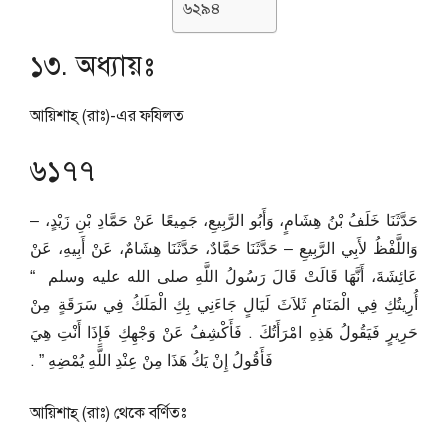
৬২৯৪
১৩. অধ্যায়ঃ
আয়িশাহ্ (রাঃ)-এর ফযিলত
৬১৭৭
حَدَّثَنَا خَلَفُ بْنُ هِشَامٍ، وَأَبُو الرَّبِيعِ، جَمِيعًا عَنْ حَمَّادِ بْنِ زَيْدٍ، –
وَاللَّفْظُ لأَبِي الرَّبِيعِ – حَدَّثَنَا حَمَّادٌ، حَدَّثَنَا هِشَامٌ، عَنْ أَبِيهِ، عَنْ
عَائِشَةَ، أَنَّهَا قَالَتْ قَالَ رَسُولُ اللَّهِ صلى الله عليه وسلم ‏ “‏
أُرِيتُكِ فِي الْمَنَامِ ثَلاَثَ لَيَالٍ جَاءَنِي بِكِ الْمَلَكُ فِي سَرَقَةٍ مِنْ
حَرِيرٍ فَيَقُولُ هَذِهِ امْرَأَتُكَ ‏.‏ فَأَكْشِفُ عَنْ وَجْهِكِ فَإِذَا أَنْتِ هِيَ
فَأَقُولُ إِنْ يَكُ هَذَا مِنْ عِنْدِ اللَّهِ يُمْضِهِ ‏”‏ ‏.‏
আয়িশাহ্ (রাঃ) থেকে বর্ণিতঃ