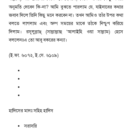
অনুমতি দেবেন কি-না? আমি বুঝতে পারলাম যে, যাইনাবের কথার
জবাব দিলে তিনি কিছু মনে করবেন না। তখন আমিও তাঁর উপর কথা
বলতে লাগলাম এবং অল্প সময়ের মাঝে তাঁকে নিশ্চুপ করিয়ে
দিলাম। রসূলুল্লাহ্ (সাল্লাল্লাহু ‘আলাইহি ওয়া সাল্লাম) হেসে
বললেনঃএ তো আবূ বকরের কন্যা।
(ই.ফা. ৬০৭২, ই.সে. ৬১০৯)
হাদিসের মানঃ
সহিহ হাদিস
সরাসরি