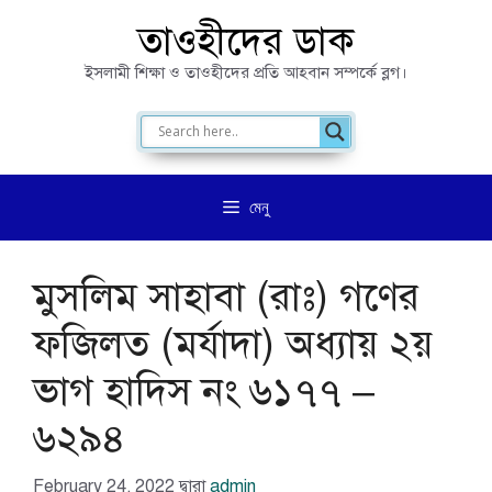
এড়িেয়
তাওহীদের ডাক
লেখায়
ইসলামী শিক্ষা ও তাওহীদের প্রতি আহবান সম্পর্কে ব্লগ।
যান
মেনু
মুসলিম সাহাবা (রাঃ) গণের
ফজিলত (মর্যাদা) অধ্যায় ২য়
ভাগ হাদিস নং ৬১৭৭ –
৬২৯৪
February 24, 2022
দ্বারা
admin