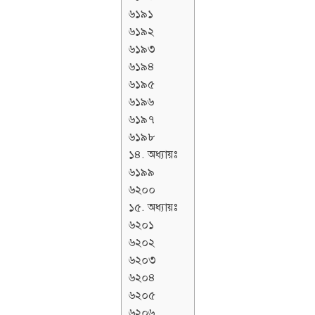
৬১৯১
৬১৯২
৬১৯৩
৬১৯৪
৬১৯৫
৬১৯৬
৬১৯৭
৬১৯৮
১৪. অধ্যায়ঃ
৬১৯৯
৬২০০
১৫. অধ্যায়ঃ
৬২০১
৬২০২
৬২০৩
৬২০৪
৬২০৫
৬২০৬