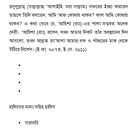
রসূলুল্লাহ্ (সাল্লাল্লাহু ‘আলাইহি ওয়া সাল্লাম) সফরের ইচ্ছা করতেন
তাহলে তিনি বলতেন, আমি আজ কোথায় থাকব? কাল আমি কোথায়
থাকব? এ কথা ভেবে যে, ‘আয়িশা (রাঃ)-এর পালা সম্ভবত অনেক
দেরী। ‘আয়িশা (রাঃ) বলেন, যখন আমার নিকট তাঁর অবস্থানের দিন
আসলো, তখন আল্লাহ তা’আলা আমার বক্ষ ও পাঁজরের মাঝ থেকে
উঠিয়ে নিলেন। (ই.ফা. ৬০৭৩, ই.সে. ৬১১১)
হাদিসের মানঃ
সহিহ হাদিস
সরাসরি