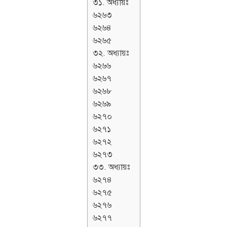
৩১. অধ্যায়ঃ
৬২৬৩
৬২৬৪
৬২৬৫
৩২. অধ্যায়ঃ
৬২৬৬
৬২৬৭
৬২৬৮
৬২৬৯
৬২৭০
৬২৭১
৬২৭২
৬২৭৩
৩৩. অধ্যায়ঃ
৬২৭৪
৬২৭৫
৬২৭৬
৬২৭৭