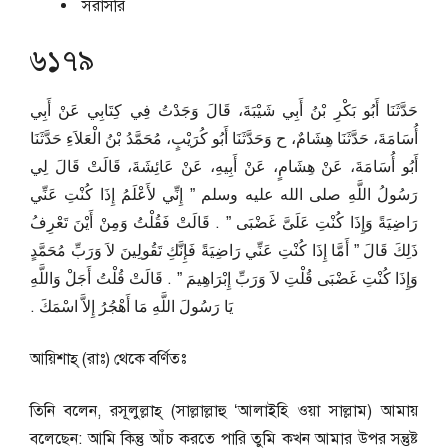
সরাসরি
৬১৭৯
حَدَّثَنَا أَبُو بَكْرِ بْنُ أَبِي شَيْبَةَ، قَالَ وَجَدْتُ فِي كِتَابِي عَنْ أَبِي
أُسَامَةَ، حَدَّثَنَا هِشَامٌ، ح وَحَدَّثَنَا أَبُو كُرَيْبٍ، مُحَمَّدُ بْنُ الْعَلاَءِ حَدَّثَنَا
أَبُو أُسَامَةَ، عَنْ هِشَامٍ، عَنْ أَبِيهِ، عَنْ عَائِشَةَ، قَالَتْ قَالَ لِي
رَسُولُ اللَّهِ صلى الله عليه وسلم ‏”‏ إِنِّي لأَعْلَمُ إِذَا كُنْتِ عَنِّي
رَاضِيَةً وَإِذَا كُنْتِ عَلَىَّ غَضْبَى ‏”‏ ‏.‏ قَالَتْ فَقُلْتُ وَمِنْ أَيْنَ تَعْرِفُ
ذَلِكَ قَالَ ‏”‏ أَمَّا إِذَا كُنْتِ عَنِّي رَاضِيَةً فَإِنَّكِ تَقُولِينَ لاَ وَرَبِّ مُحَمَّدٍ
وَإِذَا كُنْتِ غَضْبَى قُلْتِ لاَ وَرَبِّ إِبْرَاهِيمَ ‏”‏ ‏.‏ قَالَتْ قُلْتُ أَجَلْ وَاللَّهِ
يَا رَسُولَ اللَّهِ مَا أَهْجُرُ إِلاَّ اسْمَكَ ‏.‏
আয়িশাহ্ (রাঃ) থেকে বর্ণিতঃ
তিনি বলেন, রসূলুল্লাহ্ (সাল্লাল্লাহু ‘আলাইহি ওয়া সাল্লাম) আমায়
বলেছেন: আমি কিন্তু আঁচ করতে পারি তুমি কখন আমার উপর সন্তুষ্ট