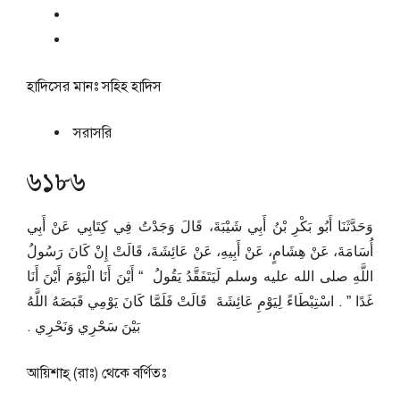
হাদিসের মানঃ
সহিহ হাদিস
সরাসরি
৬১৮৬
وَحَدَّثَنَا أَبُو بَكْرِ بْنُ أَبِي شَيْبَةَ، قَالَ وَجَدْتُ فِي كِتَابِي عَنْ أَبِي
أُسَامَةَ، عَنْ هِشَامٍ، عَنْ أَبِيهِ، عَنْ عَائِشَةَ، قَالَتْ إِنْ كَانَ رَسُولُ
اللَّهِ صلى الله عليه وسلم لَيَتَفَقَّدُ يَقُولُ ‏ “‏ أَيْنَ أَنَا الْيَوْمَ أَيْنَ أَنَا
غَدًا ‏”‏ ‏.‏ اسْتِبْطَاءً لِيَوْمِ عَائِشَةَ ‏‏ قَالَتْ فَلَمَّا كَانَ يَوْمِي قَبَضَهُ اللَّهُ
بَيْنَ سَحْرِي وَنَحْرِي ‏.‏
আয়িশাহ্ (রাঃ) থেকে বর্ণিতঃ