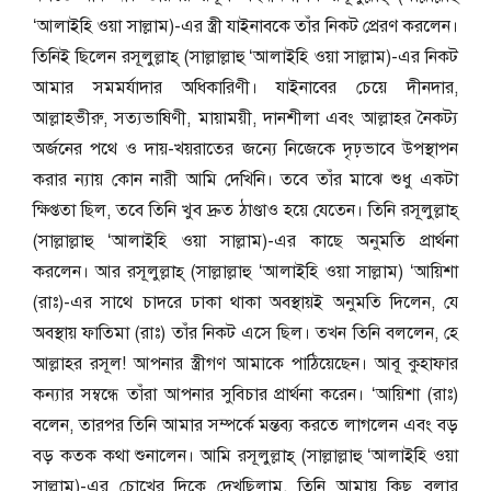
‘আলাইহি ওয়া সাল্লাম)-এর স্ত্রী যাইনাবকে তাঁর নিকট প্রেরণ করলেন।
তিনিই ছিলেন রসূলুল্লাহ্ (সাল্লাল্লাহু ‘আলাইহি ওয়া সাল্লাম)-এর নিকট
আমার সমমর্যাদার অধিকারিণী। যাইনাবের চেয়ে দীনদার,
আল্লাহভীরু, সত্যভাষিণী, মায়াময়ী, দানশীলা এবং আল্লাহর নৈকট্য
অর্জনের পথে ও দায়-খয়রাতের জন্যে নিজেকে দৃঢ়ভাবে উপস্থাপন
করার ন্যায় কোন নারী আমি দেখিনি। তবে তাঁর মাঝে শুধু একটা
ক্ষিপ্ততা ছিল, তবে তিনি খুব দ্রুত ঠাণ্ডাও হয়ে যেতেন। তিনি রসূলুল্লাহ্
(সাল্লাল্লাহু ‘আলাইহি ওয়া সাল্লাম)-এর কাছে অনুমতি প্রার্থনা
করলেন। আর রসূলুল্লাহ্ (সাল্লাল্লাহু ‘আলাইহি ওয়া সাল্লাম) ‘আয়িশা
(রাঃ)-এর সাথে চাদরে ঢাকা থাকা অবস্থায়ই অনুমতি দিলেন, যে
অবস্থায় ফাতিমা (রাঃ) তাঁর নিকট এসে ছিল। তখন তিনি বললেন, হে
আল্লাহর রসূল! আপনার স্ত্রীগণ আমাকে পাঠিয়েছেন। আবূ কুহাফার
কন্যার সম্বন্ধে তাঁরা আপনার সুবিচার প্রার্থনা করেন। ‘আয়িশা (রাঃ)
বলেন, তারপর তিনি আমার সম্পর্কে মন্তব্য করতে লাগলেন এবং বড়
বড় কতক কথা শুনালেন। আমি রসূলুল্লাহ্ (সাল্লাল্লাহু ‘আলাইহি ওয়া
সাল্লাম)-এর চোখের দিকে দেখছিলাম, তিনি আমায় কিছু বলার