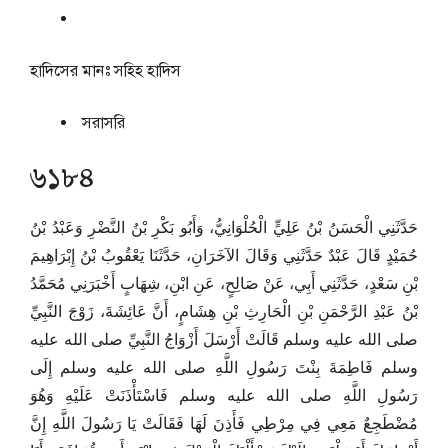
হাদিসের মানঃ
সহিহ হাদিস
সরাসরি
৬১৮৪
حَدَّثَنِي الْحَسَنُ بْنُ عَلِيٍّ الْحُلْوَانِيُّ، وَأَبُو بَكْرِ بْنُ النَّضْرِ وَعَبْدُ بْنُ
حُمَيْدٍ قَالَ عَبْدٌ حَدَّثَنِي وَقَالَ الآخَرَانِ، حَدَّثَنَا يَعْقُوبُ بْنُ إِبْرَاهِيمَ
بْنِ سَعْدٍ، حَدَّثَنِي أَبِي، عَنْ صَالِحٍ، عَنِ ابْنِ، شِهَابٍ أَخْبَرَنِي مُحَمَّدُ
بْنُ عَبْدِ الرَّحْمَنِ بْنِ الْحَارِثِ بْنِ هِشَامٍ، أَنَّ عَائِشَةَ، زَوْجَ النَّبِيِّ
صلى الله عليه وسلم قَالَتْ أَرْسَلَ أَزْوَاجُ النَّبِيِّ صلى الله عليه
وسلم فَاطِمَةَ بِنْتَ رَسُولِ اللَّهِ صلى الله عليه وسلم إِلَى
رَسُولِ اللَّهِ صلى الله عليه وسلم فَاسْتَأْذَنَتْ عَلَيْهِ وَهُوَ
مُضْطَجِعٌ مَعِي فِي مِرْطِي فَأَذِنَ لَهَا فَقَالَتْ يَا رَسُولَ اللَّهِ إِنَّ