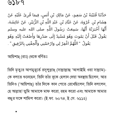
৬১৮৭
حَدَّثَنَا قُتَيْبَةُ بْنُ سَعِيدٍ، عَنْ مَالِكِ بْنِ أَنَسٍ، فِيمَا قُرِئَ عَلَيْهِ عَنْ
هِشَامِ بْنِ عُرْوَةَ، عَنْ عَبَّادِ بْنِ عَبْدِ اللَّهِ بْنِ الزُّبَيْرِ، عَنْ عَائِشَةَ،
أَنَّهَا أَخْبَرَتْهُ أَنَّهَا، سَمِعَتْ رَسُولَ اللَّهِ صلى الله عليه وسلم
يَقُولُ قَبْلَ أَنْ يَمُوتَ وَهُوَ مُسْنِدٌ إِلَى صَدْرِهَا وَأَصْغَتْ إِلَيْهِ وَهُوَ
يَقُولُ ‏ “‏ اللَّهُمَّ اغْفِرْ لِي وَارْحَمْنِي وَأَلْحِقْنِي بِالرَّفِيقِ ‏”‏ ‏.‏
আয়িশাহ্ (রাঃ) থেকে বর্ণিতঃ
তিনি মৃত্যুর আগমুহূর্তে রসূলুল্লাহ্ (সাল্লাল্লাহু ‘আলাইহি ওয়া সাল্লাম)-
কে বলতে শুনেছেন, তিনি তাঁর বূকে হেলান দেয়া অবস্থায় ছিলেন, আর
তিনিও (‘আয়িশাহ্) তাঁর দিকে কান পেতে রেখেছিলেন; তিনি বললেন,
হে আল্লাহ! তুমি আমাকে মাফ করো, রহম করো এবং আমাকে আমার
বন্ধুর সঙ্গে শামিল করো। (ই.ফা. ৬০৭৪, ই.সে. ৬১১২)