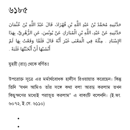
৬১৮৫
حَدَّثَنِيهِ مُحَمَّدُ بْنُ عَبْدِ اللَّهِ بْنِ قُهْزَاذَ، قَالَ عَبْدُ اللَّهِ بْنُ عُثْمَانَ
حَدَّثَنِيهِ عَنْ عَبْدِ، اللَّهِ بْنِ الْمُبَارَكِ عَنْ يُونُسَ، عَنِ الزُّهْرِيِّ، بِهَذَا
الإِسْنَادِ ‏.‏ مِثْلَهُ فِي الْمَعْنَى غَيْرَ أَنَّهُ قَالَ فَلَمَّا وَقَعْتُ بِهَا لَمْ
أَنْشَبْهَا أَنْ أَثْخَنْتُهَا غَلَبَةً ‏.‏
যুহরী (রাঃ) থেকে বর্ণিতঃ
উপরোক্ত সূত্রে এর মর্মার্থবোধক হাদীস রিওয়ায়াত করেছেন। কিন্তু
তিনি “যখন আমিও তাঁর সঙ্গে কথা বলা আরম্ভ করলাম তখন
কিছুক্ষণের মধ্যেই পরাভূত করলাম” এ বাক্যটি বলেননি। (ই.ফা.
৬০৭২, ই.সে. ৬১১০)