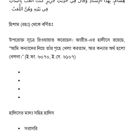
هِشَامٍ، بِهَذَا الإِسْنَادِ وَقَالَ فِي حَدِيثِ جَرِيرٍ كُنْتُ أَلْعَبُ بِالْبَنَاتِ
فِي بَيْتِهِ وَهُنَّ اللُّعَبُ ‏.‏
হিশাম (রহঃ) থেকে বর্ণিতঃ
উপরোক্ত সূত্রে রিওয়ায়াত করেছেন। জারীর-এর হাদীসে রয়েছে,
“আমি কন্যাদের নিয়ে তাঁর গৃহে খেলা করতাম, আর কন্যার অর্থ হলো
খেলনা।” (ই.ফা. ৬০৭০, ই.সে. ৬১০৭)
হাদিসের মানঃ
সহিহ হাদিস
সরাসরি