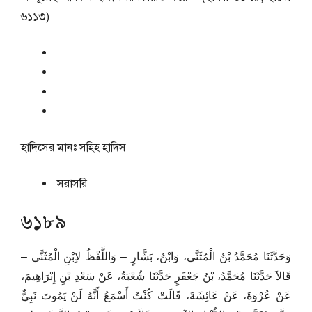
৬১১৩)
হাদিসের মানঃ
সহিহ হাদিস
সরাসরি
৬১৮৯
وَحَدَّثَنَا مُحَمَّدُ بْنُ الْمُثَنَّى، وَابْنُ، بَشَّارٍ – وَاللَّفْظُ لاِبْنِ الْمُثَنَّى –
قَالاَ حَدَّثَنَا مُحَمَّدُ، بْنُ جَعْفَرٍ حَدَّثَنَا شُعْبَةُ، عَنْ سَعْدِ بْنِ إِبْرَاهِيمَ،
عَنْ عُرْوَةَ، عَنْ عَائِشَةَ، قَالَتْ كُنْتُ أَسْمَعُ أَنَّهُ لَنْ يَمُوتَ نَبِيٌّ