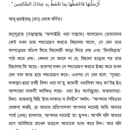
أَرْسَلْتَهَا فَاحْفَظْهَا بِمَا تَحْفَظُ بِهِ عِبَادَكَ الصَّالِحِينَ ‏”‏ ‏.‏
আবূ হুরাইরাহ্ (রাঃ) থেকে বর্ণিতঃ
রসূলুল্লাহ (সাল্লাল্লাহু ‘আলাইহি ওয়া সাল্লাম) বলেছেনঃ তোমাদের
কেউ যখন তার শয্যাগ্রহণ করতে বিছানায় আসে, সে যেন তার
কাপড়েরর আঁচল দিয়ে বিছানাটি ঝাড়া দিয়ে নেয় এবং ‘বিসমিল্লাহ’
পাঠ করে নেয়। কেননা সে জানে না যে, বিছানা ছাড়ার পর তার
বিছানায় কি আছে। তারপর যখন সে শয্যাগ্রহণ করতে ইচ্ছা করে তখন
যেন ডান কাত হয়ে শয্যাগ্রহণ করে। এরপর সে যেন বলে, “সুবহা-
নাকাল্লা-হুম্মা রব্বী বিকা ওয়া যা‘তু জামবী ওয়াবিকা আর্ ফা‘উহু ইন্
আম্সাক্তা নাফ্সী ফাগ্ফির্ লাহা- ওয়া ইন্ আর্সাল্তাহা- ফাহ্ফায্হা-
বিমা- তাহ্ফাযু বিহি ‘ইবা-দাকাস্ স-লিহীন” অর্থাৎ- “আপনার পবিত্রতা
ঘোষণা করছি, হে আমার প্রতিপালক! আপনার নামেই আমি আমার
পার্শ্ব (দেহ) রাখলাম, আপনার নামেই তা তুলব। আপনি যদি আমার
প্রাণ আটকিয়ে রাখেন তাহলে আমাকে মাফ করে দিন। আর যদি