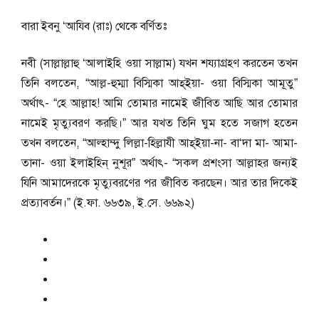
বারা ইবনু ‘আযিব (রাঃ) থেকে বর্ণিতঃ
নবী (সাল্লাল্লাহু ‘আলাইহি ওয়া সাল্লাম) যখন শয্যাগ্রহণ করতেন তখন
তিনি বলতেন, “আল্ল-হুম্মা বিস্মিকা আহ্ইয়া- ওয়া বিস্মিকা আমূতু”
অর্থাৎ- “হে আল্লাহ! আমি তোমার নামেই জীবিত আছি আর তোমার
নামেই মৃত্যুবরণ করছি।” আর যখত তিনি ঘুম হতে সজাগ হতেন
তখন বলতেন, “আল্হাম্দু লিল্লা-হিল্লাযী আহ্ইয়া-না- বা‘দা মা- আমা-
তানা- ওয়া ইলাইহিন্ নুশূর” অর্থাৎ- “সকল প্রশংসা আল্লাহর জন্যই
যিনি আমাদেরকে মৃত্যুবরণের পর জীবিত করছেন। আর তার দিকেই
প্রত্যাবর্তন।” (ই.ফা. ৬৬৩৯, ই.সে. ৬৬৯২)