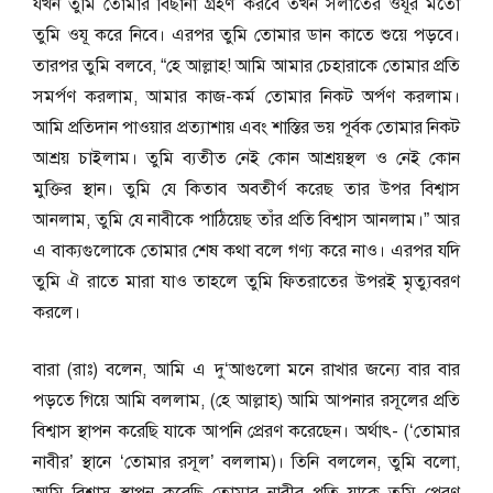
যখন তুমি তোমার বিছানা গ্রহণ করবে তখন সলাতের ওযূর মতো
তুমি ওযূ করে নিবে। এরপর তুমি তোমার ডান কাতে শুয়ে পড়বে।
তারপর তুমি বলবে, “হে আল্লাহ! আমি আমার চেহারাকে তোমার প্রতি
সমর্পণ করলাম, আমার কাজ-কর্ম তোমার নিকট অর্পণ করলাম।
আমি প্রতিদান পাওয়ার প্রত্যাশায় এবং শাস্তির ভয় পূর্বক তোমার নিকট
আশ্রয় চাইলাম। তুমি ব্যতীত নেই কোন আশ্রয়স্থল ও নেই কোন
মুক্তির স্থান। তুমি যে কিতাব অবতীর্ণ করেছ তার উপর বিশ্বাস
আনলাম, তুমি যে নাবীকে পাঠিয়েছ তাঁর প্রতি বিশ্বাস আনলাম।” আর
এ বাক্যগুলোকে তোমার শেষ কথা বলে গণ্য করে নাও। এরপর যদি
তুমি ঐ রাতে মারা যাও তাহলে তুমি ফিতরাতের উপরই মৃত্যুবরণ
করলে।
বারা (রাঃ) বলেন, আমি এ দু‘আগুলো মনে রাখার জন্যে বার বার
পড়তে গিয়ে আমি বললাম, (হে আল্লাহ) আমি আপনার রসূলের প্রতি
বিশ্বাস স্থাপন করেছি যাকে আপনি প্রেরণ করেছেন। অর্থাৎ- (‘তোমার
নাবীর’ স্থানে ‘তোমার রসূল’ বললাম)। তিনি বললেন, তুমি বলো,