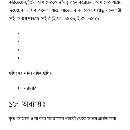
করিয়েছেন, তিনি আমাদেরকে দায়িত্ব বহন করেছেন, আমাদের আশ্রয়
দিয়েছেন। এমন অনেক আছে যাদের জন্য কোন দায়িত্ব বহনকারী
নেই, আশ্রয় দাতাও নেই।” (ই.ফা. ৬৬৪৬, ই.সে. ৬৬৯৯)
হাদিসের মানঃ
সহিহ হাদিস
সরাসরি
১৮. অধ্যায়ঃ
কৃত ‘আমাল ও না করা ‘আমালের খারাবী থেকে আশ্রয় প্রার্থনা করা