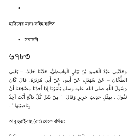
হাদিসের মানঃ
সহিহ হাদিস
সরাসরি
৬৭৮৩
وَحَدَّثَنِي عَبْدُ الْحَمِيدِ بْنُ بَيَانٍ الْوَاسِطِيُّ، حَدَّثَنَا خَالِدٌ، – يَعْنِي
الطَّحَّانَ – عَنْ سُهَيْلٍ، عَنْ أَبِيهِ، عَنْ أَبِي هُرَيْرَةَ، قَالَ كَانَ
رَسُولُ اللَّهِ صلى الله عليه وسلم يَأْمُرُنَا إِذَا أَخَذْنَا مَضْجَعَنَا أَنْ
نَقُولَ ‏.‏ بِمِثْلِ حَدِيثِ جَرِيرٍ وَقَالَ ‏ “‏ مِنْ شَرِّ كُلِّ دَابَّةٍ أَنْتَ آخِذٌ
بِنَاصِيَتِهَا ‏”‏ ‏.‏
আবূ হুরাইরাহ্ (রাঃ) থেকে বর্ণিতঃ