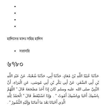
হাদিসের মানঃ
সহিহ হাদিস
সরাসরি
৬৭৮০
حَدَّثَنَا عُبَيْدُ اللَّهِ بْنُ مُعَاذٍ، حَدَّثَنَا أَبِي، حَدَّثَنَا شُعْبَةُ، عَنْ عَبْدِ اللَّهِ
بْنِ أَبِي السَّفَرِ، عَنْ أَبِي بَكْرِ بْنِ أَبِي مُوسَى، عَنِ الْبَرَاءِ، أَنَّ
النَّبِيَّ صلى الله عليه وسلم كَانَ إِذَا أَخَذَ مَضْجَعَهُ قَالَ ‏”‏ اللَّهُمَّ
بِاسْمِكَ أَحْيَا وَبِاسْمِكَ أَمُوتُ ‏”‏ ‏.‏ وَإِذَا اسْتَيْقَظَ قَالَ ‏”‏ الْحَمْدُ لِلَّهِ
الَّذِي أَحْيَانَا بَعْدَ مَا أَمَاتَنَا وَإِلَيْهِ النُّشُورُ ‏”‏ ‏.‏