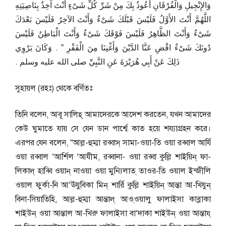
وَالإِنْجِيلِ وَالْفُرْقَانِ أَعُوذُ بِكَ مِنْ شَرِّ كُلِّ شَىْءٍ أَنْتَ آخِذٌ بِنَاصِيَتِهِ
اللَّهُمَّ أَنْتَ الأَوَّلُ فَلَيْسَ قَبْلَكَ شَىْءٌ وَأَنْتَ الآخِرُ فَلَيْسَ بَعْدَكَ
شَىْءٌ وَأَنْتَ الظَّاهِرُ فَلَيْسَ فَوْقَكَ شَىْءٌ وَأَنْتَ الْبَاطِنُ فَلَيْسَ
دُونَكَ شَىْءٌ اقْضِ عَنَّا الدَّيْنَ وَأَغْنِنَا مِنَ الْفَقْرِ ‏”‏ ‏.‏ وَكَانَ يَرْوِي
ذَلِكَ عَنْ أَبِي هُرَيْرَةَ عَنِ النَّبِيِّ صلى الله عليه وسلم ‏.‏
সুহায়ল (রহঃ) থেকে বর্ণিতঃ
তিনি বলেন, আবূ সালিহ্ আমাদেরকে আদেশ করতেন, যখন আমাদের
কেউ ঘুমাতে যায় সে যেন ডান পার্শ্বে কাত হয়ে শয্যাগ্রহন করে।
এরপর যেন বলেন, “আল্ল-হুম্মা রব্বাস্ সামা-ওয়া-তি ওয়া রব্বাল আর্যি
ওয়া রব্বাল ‘আর্শিল ‘আযীম, রব্বানা- ওয়া রব্বা কুল্লি শাইয়িন্ ফা-
লিকাল্ হাব্বি ওয়ান্ নাওয়া ওয়া মুন্যিলাত্ তাওর-তি ওয়াল ইন্জীলি
ওয়াল ফুর্কা-নি আ‘ঊযুবিকা মিন্ শার্রি কুল্লি শাইয়িন্ আন্তা আ-খিযুন্
বিনা-সিয়াতিহি, আল্ল-হুম্মা আন্তাল্ আও্ওয়ালু ফালাইসা কাব্লাকা
শাইউন্ ওয়া আন্তাল আ-খিরু ফালাইসা বা‘দাকা শাইউন্ ওয়া আন্তায্