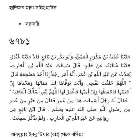
হাদিসের মানঃ
সহিহ হাদিস
সরাসরি
৬৭৮১
حَدَّثَنَا عُقْبَةُ بْنُ مُكْرَمٍ الْعَمِّيُّ، وَأَبُو بَكْرِ بْنُ نَافِعٍ قَالاَ حَدَّثَنَا غُنْدَرٌ،
حَدَّثَنَا شُعْبَةُ، عَنْ خَالِدٍ، قَالَ سَمِعْتُ عَبْدَ اللَّهِ بْنَ الْحَارِثِ،
يُحَدِّثُ عَنْ عَبْدِ اللَّهِ بْنِ عُمَرَ، أَنَّهُ أَمَرَ رَجُلاً إِذَا أَخَذَ مَضْجَعَهُ قَالَ ‏
“‏ اللَّهُمَّ خَلَقْتَ نَفْسِي وَأَنْتَ تَوَفَّاهَا لَكَ مَمَاتُهَا وَمَحْيَاهَا إِنْ
أَحْيَيْتَهَا فَاحْفَظْهَا وَإِنْ أَمَتَّهَا فَاغْفِرْ لَهَا اللَّهُمَّ إِنِّي أَسْأَلُكَ الْعَافِيَةَ ‏”‏
‏.‏ فَقَالَ لَهُ رَجُلٌ أَسَمِعْتَ هَذَا مِنْ عُمَرَ فَقَالَ مِنْ خَيْرٍ مِنْ عُمَرَ
مِنْ رَسُولِ اللَّهِ صلى الله عليه وسلم ‏.‏ قَالَ ابْنُ نَافِعٍ فِي
رِوَايَتِهِ عَنْ عَبْدِ اللَّهِ بْنِ الْحَارِثِ ‏.‏ وَلَمْ يَذْكُرْ سَمِعْتُ ‏.‏
‘আবদুল্লাহ ইবনু ‘উমার (রাঃ) থেকে বর্ণিতঃ