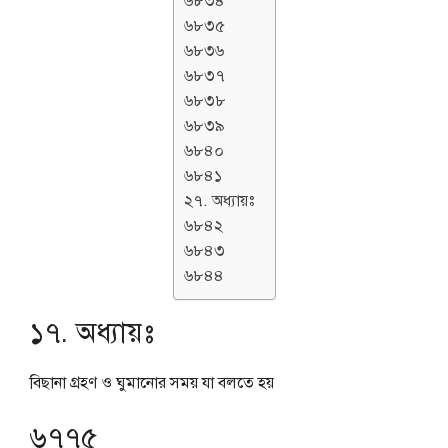
৬৮৩৪
৬৮৩৫
৬৮৩৬
৬৮৩৭
৬৮৩৮
৬৮৩৯
৬৮৪০
৬৮৪১
২৭. অধ্যায়ঃ
৬৮৪২
৬৮৪৩
৬৮৪৪
১৭. অধ্যায়ঃ
বিছানা গ্রহণ ও ঘুমানোর সময় যা বলতে হয়
৬৭৭৫