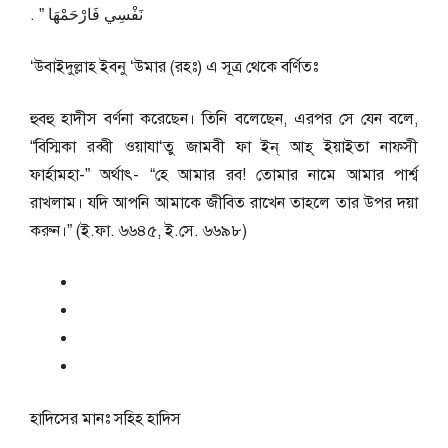
نَفْسِي فَارْحَمْهَا ‏”‏ ‏.‏
‘উবাইদুল্লাহ ইবনু ‘উমার (রহঃ) এ সূত্র থেকে বর্ণিতঃ
হুবহু হাদীস বর্ণনা করেছেন। তিনি বলেছেন, এরপর সে যেন বলে,
“বিস্মিকা রব্বী ওয়াযা‘তু জামবী ফা ইন্ আহ্ ইয়াইতা নাফ্সী
ফার্হামহা-” অর্থাৎ- “হে আমার রব! তোমার নামে আমার পার্শ্ব
রাখলাম। যদি আপনি আমাকে জীবিত রাখেন তাহলে তার উপর দয়া
করুন।” (ই.ফা. ৬৬৪৫, ই.সে. ৬৬৯৮)
হাদিসের মানঃ
সহিহ হাদিস