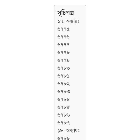
সূচিপত্র
১৭. অধ্যায়ঃ
৬৭৭৫
৬৭৭৬
৬৭৭৭
৬৭৭৮
৬৭৭৯
৬৭৮০
৬৭৮১
৬৭৮২
৬৭৮৩
৬৭৮৪
৬৭৮৫
৬৭৮৬
৬৭৮৭
১৮. অধ্যায়ঃ
৬৭৮৮