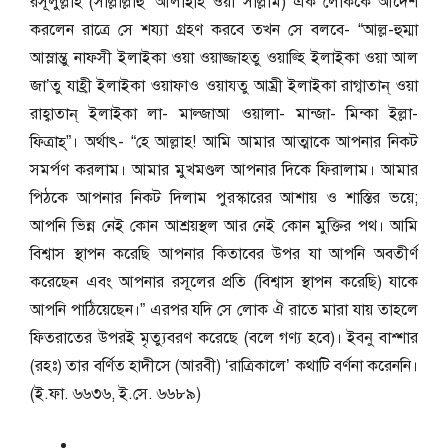
রসূলুল্লাহ (সাল্লাল্লাহু ‘আলাইহি ওয়া সাল্লাম) এক লোককে আদেশ
করলেন রাত্রে সে শয্যা গ্রহণ করবে তখন সে বলবে- “আল্ল-হুম্মা
আস্লাম্তু নাফসী ইলাইকা ওয়া ওয়াজ্জাহ্তু ওয়াজ্হি ইলাইকা ওয়া আল
জা’তু যাহ্রী ইলাইকা ওয়াফাও ওয়ায্তু আম্রী ইলাইকা রাগ্বাতান্ ওয়া
রাহ্বাতান্ ইলাইকা লা- মাল্জাআ ওয়ালা- মান্জা- মিন্কা ইল্লা-
ফিত্রাহ্”। অর্থাৎ- “হে আল্লাহ! আমি আমার আত্মাকে আপনার নিকট
সমর্পণ করলাম। আমার মুখমণ্ডল আপনার দিকে ফিরালাম। আমার
পিঠকে আপনার নিকট দিলাম পুরস্কারের আশায় ও শাস্তির ভয়ে;
আপনি ভিন্ন নেই কোন আশ্রয়স্থল আর নেই কোন মুক্তির পথ। আমি
বিশ্বাস স্থাপন করেছি আপনার কিতাবের উপর যা আপনি অবতীর্ণ
করেছেন এবং আপনার রসূলের প্রতি (বিশ্বাস স্থাপন করেছি) যাকে
আপনি পাঠিয়েছেন।” এরপর যদি সে লোক ঐ রাতে মারা যায় তাহলে
ফিতরাতের উপরই মৃত্যুবরণ করেছে (বলে গণ্য হবে)। ইবনু বাশ্শার
(রহঃ) তার বর্ণিত হাদীসে (আরবী) ‘রাত্রিকালে’ কথাটি বর্ণনা করেননি।
(ই.ফা. ৬৬৩৬, ই.সে. ৬৬৮৯)