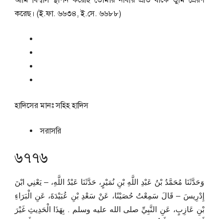
আমি বিশ্বাস স্থাপন করেছি তোমার নাবীর প্রতি যাকে তুমি প্রেরণ
করেছ। (ই.ফা. ৬৬৩৪, ই.সে. ৬৬৮৮)
হাদিসের মানঃ
সহিহ হাদিস
সরাসরি
৬৭৭৬
وَحَدَّثَنَا مُحَمَّدُ بْنُ عَبْدِ اللَّهِ بْنِ نُمَيْرٍ، حَدَّثَنَا عَبْدُ اللَّهِ، – يَعْنِي ابْنَ
إِدْرِيسَ – قَالَ سَمِعْتُ حُصَيْنًا، عَنْ سَعْدِ بْنِ عُبَيْدَةَ، عَنِ الْبَرَاءِ
بْنِ عَازِبٍ، عَنِ النَّبِيِّ صلى الله عليه وسلم ‏.‏ بِهَذَا الْحَدِيثِ غَيْرَ