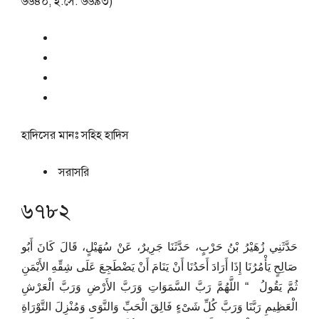
৬৬৪০, ই.সে. ৬৬৯৩)
হাদিসের মানঃ
সহিহ হাদিস
সরাসরি
৬৭৮২
حَدَّثَنِي زُهَيْرُ بْنُ حَرْبٍ، حَدَّثَنَا جَرِيرٌ، عَنْ سُهَيْلٍ، قَالَ كَانَ أَبُو
صَالِحٍ يَأْمُرُنَا إِذَا أَرَادَ أَحَدُنَا أَنْ يَنَامَ أَنْ يَضْطَجِعَ عَلَى شِقِّهِ الأَيْمَنِ
ثُمَّ يَقُولُ ‏ “‏ اللَّهُمَّ رَبَّ السَّمَوَاتِ وَرَبَّ الأَرْضِ وَرَبَّ الْعَرْشِ
الْعَظِيمِ رَبَّنَا وَرَبَّ كُلِّ شَىْءٍ فَالِقَ الْحَبِّ وَالنَّوَى وَمُنْزِلَ التَّوْرَاةِ