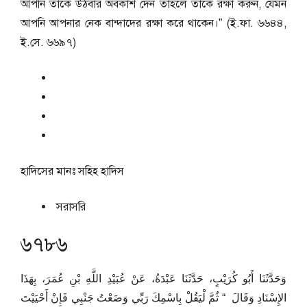
আপনি তাকে উঠবার অবকাশ দেন তাহলে তাকে রক্ষা করুন, যেমন
আপনি আপনার নেক বান্দাদের রক্ষা করে থাকেন।” (ই.ফা. ৬৬৪৪,
ই.সে. ৬৬৯৭)
হাদিসের মানঃ
সহিহ হাদিস
সরাসরি
৬৭৮৬
وَحَدَّثَنَا أَبُو كُرَيْبٍ، حَدَّثَنَا عَبْدَةُ، عَنْ عُبَيْدِ اللَّهِ بْنِ عُمَرَ، بِهَذَا
الإِسْنَادِ وَقَالَ ‏ “‏ ثُمَّ لْيَقُلْ بِاسْمِكَ رَبِّي وَضَعْتُ جَنْبِي فَإِنْ أَحْيَيْتَ