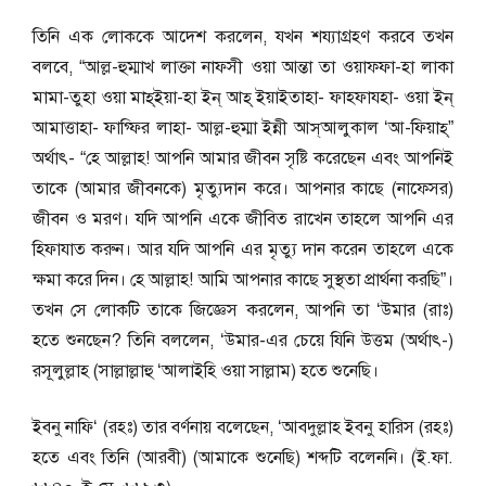
তিনি এক লোককে আদেশ করলেন, যখন শয্যাগ্রহণ করবে তখন
বলবে, “আল্ল-হুম্মাখ লাক্তা নাফসী ওয়া আন্তা তা ওয়াফ্ফা-হা লাকা
মামা-তুহা ওয়া মাহ্ইয়া-হা ইন্ আহ্ ইয়াইতাহা- ফাহ্ফাযহা- ওয়া ইন্
আমাত্তাহা- ফাগ্ফির লাহা- আল্ল-হুম্মা ইন্নী আস্আলুকাল ‘আ-ফিয়াহ্”
অর্থাৎ- “হে আল্লাহ! আপনি আমার জীবন সৃষ্টি করেছেন এবং আপনিই
তাকে (আমার জীবনকে) মৃত্যুদান করে। আপনার কাছে (নাফ্সের)
জীবন ও মরণ। যদি আপনি একে জীবিত রাখেন তাহলে আপনি এর
হিফাযাত করুন। আর যদি আপনি এর মৃত্যু দান করেন তাহলে একে
ক্ষমা করে দিন। হে আল্লাহ! আমি আপনার কাছে সুস্থতা প্রার্থনা করছি”।
তখন সে লোকটি তাকে জিজ্ঞেস করলেন, আপনি তা ‘উমার (রাঃ)
হতে শুনছেন? তিনি বললেন, ‘উমার-এর চেয়ে যিনি উত্তম (অর্থাৎ-)
রসূলুল্লাহ (সাল্লাল্লাহু ‘আলাইহি ওয়া সাল্লাম) হতে শুনেছি।
ইবনু নাফি‘ (রহঃ) তার বর্ণনায় বলেছেন, ‘আবদুল্লাহ ইবনু হারিস (রহঃ)
হতে এবং তিনি (আরবী) (আমাকে শুনেছি) শব্দটি বলেননি। (ই.ফা.