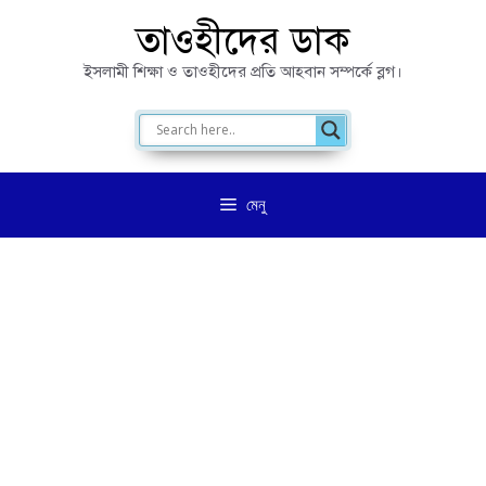
এড়িেয়
তাওহীদের ডাক
লেখায়
ইসলামী শিক্ষা ও তাওহীদের প্রতি আহবান সম্পর্কে ব্লগ।
যান
মেনু