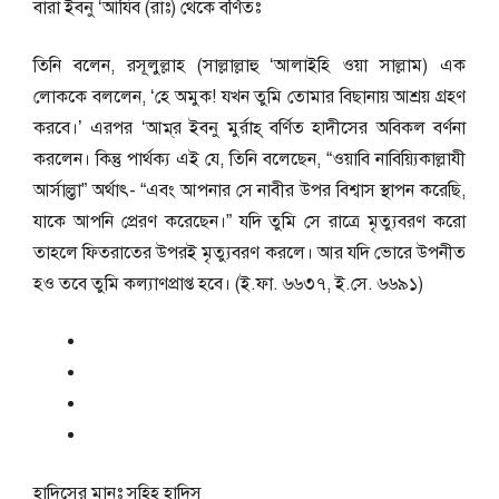
বারা ইবনু ‘আযিব (রাঃ) থেকে বর্ণিতঃ
তিনি বলেন, রসূলুল্লাহ (সাল্লাল্লাহু ‘আলাইহি ওয়া সাল্লাম) এক
লোককে বললেন, ‘হে অমুক! যখন তুমি তোমার বিছানায় আশ্রয় গ্রহণ
করবে।’ এরপর ‘আম্‌র ইবনু মুর্রাহ্ বর্ণিত হাদীসের অবিকল বর্ণনা
করলেন। কিন্তু পার্থক্য এই যে, তিনি বলেছেন, “ওয়াবি নাবিয়্যিকাল্লাযী
আর্সাল্তা” অর্থাৎ- “এবং আপনার সে নাবীর উপর বিশ্বাস স্থাপন করেছি,
যাকে আপনি প্রেরণ করেছেন।” যদি তুমি সে রাত্রে মৃত্যুবরণ করো
তাহলে ফিতরাতের উপরই মৃত্যুবরণ করলে। আর যদি ভোরে উপনীত
হও তবে তুমি কল্যাণপ্রাপ্ত হবে। (ই.ফা. ৬৬৩৭, ই.সে. ৬৬৯১)
হাদিসের মানঃ
সহিহ হাদিস