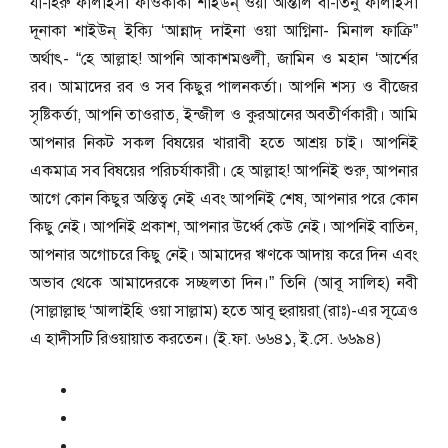
যা-হিরু ফালাইসা ফাওকাকা শাইউন্ ওয়া আন্তাল বা-তিনু ফালাইসা
দূনাকা শাইউন্ ইক্যি ‘আন্নাদ্ দাইনা ওয়া আগ্নিনা- মিনাল ফাক্রি”
অর্থাৎ- “হে আল্লাহ! আপনি আকাশমণ্ডলী, জামিন ও মহান ‘আর্শের
রব। আমাদের রব ও সব কিছুর পালনকর্তা। আপনি শস্য ও বীজের
সৃষ্টিকর্তা, আপনি তাওরাত, ইন্জীল ও কুরআনের অবতীর্ণকারী। আমি
আপনার নিকট সকল বিষয়ের খারাবী হতে আশ্রয় চাই। আপনিই
একমাত্র সব বিষয়ের পরিচর্যাকারী। হে আল্লাহ! আপনিই শুরু, আপনার
আগে কোন কিছুর অস্তিত্ব নেই এবং আপনিই শেষ, আপনার পরে কোন
কিছু নেই। আপনিই প্রকাশ, আপনার উর্ধ্বে কেউ নেই। আপনিই বাতিন,
আপনার অগোচরে কিছু নেই। আমাদের ঋণকে আদায় করে দিন এবং
অভাব থেকে আমাদেরকে সচ্ছলতা দিন।” তিনি (আবূ সালিহ) নবী
(সাল্লাল্লাহু ‘আলাইহি ওয়া সাল্লাম) হতে আবূ হুরায়রা্ (রাঃ)-এর সূত্রেও
এ হাদীসটি রিওয়ায়াত করতেন। (ই.ফা. ৬৬৪১, ই.সে. ৬৬৯৪)