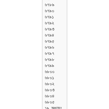
৬৭৮৯
৬৭৯০
৬৭৯১
৬৭৯২
৬৭৯৩
৬৭৯৪
৬৭৯৫
৬৭৯৬
৬৭৯৭
৬৭৯৮
৬৭৯৯
৬৮০০
৬৮০১
৬৮০২
৬৮০৩
৬৮০৪
৬৮০৫
১৯. অধ্যায়ঃ