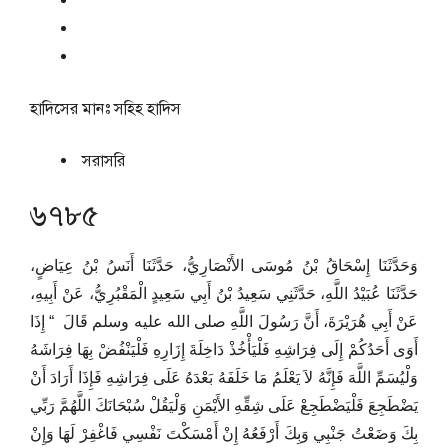
হাদিসের মানঃ
সহিহ হাদিস
সরাসরি
৬৭৮৫
وَحَدَّثَنَا إِسْحَاقُ بْنُ مُوسَى الأَنْصَارِيُّ، حَدَّثَنَا أَنَسُ بْنُ عِيَاضٍ،
حَدَّثَنَا عُبَيْدُ اللَّهِ، حَدَّثَنِي سَعِيدُ بْنُ أَبِي سَعِيدٍ الْمَقْبُرِيُّ، عَنْ أَبِيهِ،
عَنْ أَبِي هُرَيْرَةَ، أَنَّ رَسُولَ اللَّهِ صلى الله عليه وسلم قَالَ ‏ “‏ إِذَا
أَوَى أَحَدُكُمْ إِلَى فِرَاشِهِ فَلْيَأْخُذْ دَاخِلَةَ إِزَارِهِ فَلْيَنْفُضْ بِهَا فِرَاشَهُ
وَلْيُسَمِّ اللَّهَ فَإِنَّهُ لاَ يَعْلَمُ مَا خَلَفَهُ بَعْدَهُ عَلَى فِرَاشِهِ فَإِذَا أَرَادَ أَنْ
يَضْطَجِعَ فَلْيَضْطَجِعْ عَلَى شِقِّهِ الأَيْمَنِ وَلْيَقُلْ سُبْحَانَكَ اللَّهُمَّ رَبِّي
بِكَ وَضَعْتُ جَنْبِي وَبِكَ أَرْفَعُهُ إِنْ أَمْسَكْتَ نَفْسِي فَاغْفِرْ لَهَا وَإِنْ