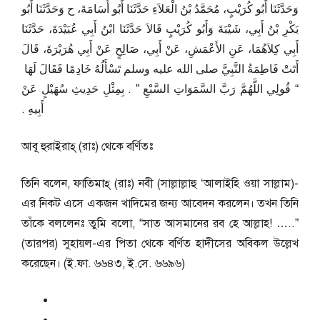
وَحَدَّثَنَا أَبُو كُرَيْبٍ، مُحَمَّدُ بْنُ الْعَلاَءِ حَدَّثَنَا أَبُو أُسَامَةَ، ح وَحَدَّثَنَا أَبُو
بَكْرِ بْنُ أَبِي، شَيْبَةَ وَأَبُو كُرَيْبٍ قَالاَ حَدَّثَنَا ابْنُ أَبِي عُبَيْدَةَ، حَدَّثَنَا
أَبِي كِلاَهُمَا، عَنِ الأَعْمَشِ، عَنْ أَبِي، صَالِحٍ عَنْ أَبِي هُرَيْرَةَ، قَالَ
أَتَتْ فَاطِمَةُ النَّبِيَّ صلى الله عليه وسلم تَسْأَلُهُ خَادِمًا فَقَالَ لَهَا ‏
“‏ قُولِي اللَّهُمَّ رَبَّ السَّمَوَاتِ السَّبْعِ ‏”‏ ‏.‏ بِمِثْلِ حَدِيثِ سُهَيْلٍ عَنْ
أَبِيهِ ‏.‏
আবূ হুরাইরাহ্ (রাঃ) থেকে বর্ণিতঃ
তিনি বলেন, ফাতিমাহ্ (রাঃ) নবী (সাল্লাল্লাহু ‘আলাইহি ওয়া সাল্লাম)-
এর নিকট এসে একজন খাদিমের জন্য আবেদন করলেন। তখন তিনি
তাঁকে বললেনঃ তুমি বলো, “সাত আসমানের রব হে আল্লাহ! …..”
(তারপর) সুহায়ল-এর পিতা থেকে বর্ণিত হাদীসের অবিকল উল্লেখ
করেছেন। (ই.ফা. ৬৬৪৩, ই.সে. ৬৬৯৬)