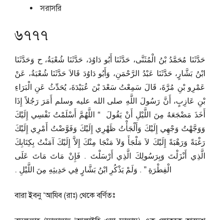
সরাসরি
৬৭৭৭
حَدَّثَنَا مُحَمَّدُ بْنُ الْمُثَنَّى، حَدَّثَنَا أَبُو دَاوُدَ، حَدَّثَنَا شُعْبَةُ، ح وَحَدَّثَنَا
ابْنُ بَشَّارٍ، حَدَّثَنَا عَبْدُ الرَّحْمَنِ، وَأَبُو دَاوُدَ قَالاَ حَدَّثَنَا شُعْبَةُ، عَنْ
عَمْرِو بْنِ مُرَّةَ، قَالَ سَمِعْتُ سَعْدَ بْنَ عُبَيْدَةَ، يُحَدِّثُ عَنِ الْبَرَاءِ
بْنِ عَازِبٍ، أَنَّ رَسُولَ اللَّهِ صلى الله عليه وسلم أَمَرَ رَجُلاً إِذَا
أَخَذَ مَضْجَعَهُ مِنَ اللَّيْلِ أَنْ يَقُولَ ‏ “‏ اللَّهُمَّ أَسْلَمْتُ نَفْسِي إِلَيْكَ
وَوَجَّهْتُ وَجْهِي إِلَيْكَ وَأَلْجَأْتُ ظَهْرِي إِلَيْكَ وَفَوَّضْتُ أَمْرِي إِلَيْكَ
رَغْبَةً وَرَهْبَةً إِلَيْكَ لاَ مَلْجَأَ وَلاَ مَنْجَا مِنْكَ إِلاَّ إِلَيْكَ آمَنْتُ بِكِتَابِكَ
الَّذِي أَنْزَلْتَ وَبِرَسُولِكَ الَّذِي أَرْسَلْتَ ‏.‏ فَإِنْ مَاتَ مَاتَ عَلَى
الْفِطْرَةِ ‏”‏ ‏.‏ وَلَمْ يَذْكُرِ ابْنُ بَشَّارٍ فِي حَدِيثِهِ مِنَ اللَّيْلِ ‏.‏
বারা ইবনু ‘আযিব (রাঃ) থেকে বর্ণিতঃ