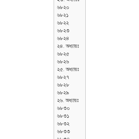
৬৮২০
৬৮২১
৬৮২২
৬৮২৩
৬৮২৪
২৪. অধ্যায়ঃ
৬৮২৫
৬৮২৬
২৫. অধ্যায়ঃ
৬৮২৭
৬৮২৮
৬৮২৯
২৬. অধ্যায়ঃ
৬৮৩০
৬৮৩১
৬৮৩২
৬৮৩৩