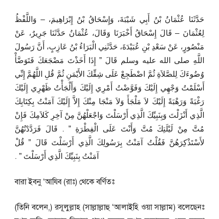
حَدَّثَنَا عُثْمَانُ بْنُ أَبِي شَيْبَةَ، وَإِسْحَاقُ بْنُ إِبْرَاهِيمَ، – وَاللَّفْظُ
لِعُثْمَانَ – قَالَ إِسْحَاقُ أَخْبَرَنَا وَقَالَ، عُثْمَانُ حَدَّثَنَا جَرِيرٌ، عَنْ
مَنْصُورٍ، عَنْ سَعْدِ بْنِ عُبَيْدَةَ، حَدَّثَنِي الْبَرَاءُ بْنُ عَازِبٍ، أَنَّ رَسُولَ
اللَّهِ صلى الله عليه وسلم قَالَ ‏”‏ إِذَا أَخَذْتَ مَضْجَعَكَ فَتَوَضَّأْ
وُضُوءَكَ لِلصَّلاَةِ ثُمَّ اضْطَجِعْ عَلَى شِقِّكَ الأَيْمَنِ ثُمَّ قُلِ اللَّهُمَّ إِنِّي
أَسْلَمْتُ وَجْهِي إِلَيْكَ وَفَوَّضْتُ أَمْرِي إِلَيْكَ وَأَلْجَأْتُ ظَهْرِي إِلَيْكَ
رَغْبَةً وَرَهْبَةً إِلَيْكَ لاَ مَلْجَأَ وَلاَ مَنْجَا مِنْكَ إِلاَّ إِلَيْكَ آمَنْتُ بِكِتَابِكَ
الَّذِي أَنْزَلْتَ وَبِنَبِيِّكَ الَّذِي أَرْسَلْتَ وَاجْعَلْهُنَّ مِنْ آخِرِ كَلاَمِكَ فَإِنْ
مُتَّ مِنْ لَيْلَتِكَ مُتَّ وَأَنْتَ عَلَى الْفِطْرَةِ ‏”‏ ‏.‏ قَالَ فَرَدَّدْتُهُنَّ
لأَسْتَذْكِرَهُنَّ فَقُلْتُ آمَنْتُ بِرَسُولِكَ الَّذِي أَرْسَلْتَ قَالَ ‏”‏ قُلْ
آمَنْتُ بِنَبِيِّكَ الَّذِي أَرْسَلْتَ ‏”‏ ‏.‏
বারা ইবনু ‘আযিব (রাঃ) থেকে বর্ণিতঃ
(তিনি বলেন,) রসূলুল্লাহ (সাল্লাল্লাহু ‘আলাইহি ওয়া সাল্লাম) বলেছেনঃ