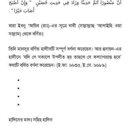
أَنَّ مَنْصُورًا أَتَمُّ حَدِيثًا وَزَادَ فِي حَدِيثِ حُصَيْنٍ ‏ “‏ وَإِنْ أَصْبَحَ
أَصَابَ خَيْرًا ‏”‏ ‏.‏
বারা ইবনু ‘আযিব (রাঃ)-এর সূত্রে নাবী (সাল্লাল্লাহু ‘আলাইহি ওয়া
সাল্লাম) থেকে বর্ণিতঃ
তিনি মানসূর বর্ণিত হাদীসটি সম্পূর্ণ বর্ণনা করেছেন। আর হুসায়ন-এর
হাদীসে ‘যদি সে সকালে উপনীত হয় তাহলে সে কল্যাণপ্রাপ্ত হবে’
কথাটি বর্ধিত বর্ণনা করেছেন। (ই.ফা. ৬৬৩৫, ই.সে. ৬৬৮৯)
হাদিসের মানঃ
সহিহ হাদিস