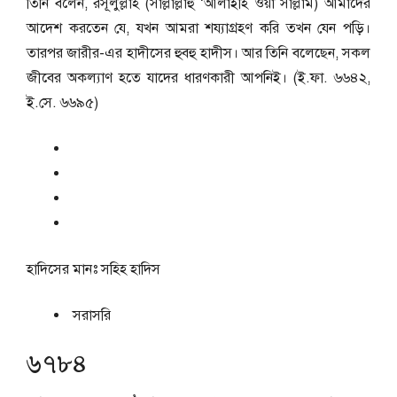
তিনি বলেন, রসূলুল্লাহ (সাল্লাল্লাহু ‘আলাইহি ওয়া সাল্লাম) আমাদের
আদেশ করতেন যে, যখন আমরা শয্যাগ্রহণ করি তখন যেন পড়ি।
তারপর জারীর-এর হাদীসের হুবহু হাদীস। আর তিনি বলেছেন, সকল
জীবের অকল্যাণ হতে যাদের ধারণকারী আপনিই। (ই.ফা. ৬৬৪২,
ই.সে. ৬৬৯৫)
হাদিসের মানঃ
সহিহ হাদিস
সরাসরি
৬৭৮৪