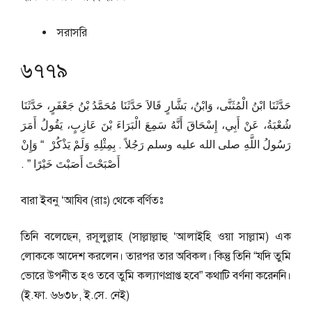
সরাসরি
৬৭৭৯
حَدَّثَنَا ابْنُ الْمُثَنَّى، وَابْنُ، بَشَّارٍ قَالاَ حَدَّثَنَا مُحَمَّدُ بْنُ جَعْفَرٍ، حَدَّثَنَا
شُعْبَةُ، عَنْ أَبِي، إِسْحَاقَ أَنَّهُ سَمِعَ الْبَرَاءَ بْنَ عَازِبٍ، يَقُولُ أَمَرَ
رَسُولُ اللَّهِ صلى الله عليه وسلم رَجُلاً ‏.‏ بِمِثْلِهِ وَلَمْ يَذْكُرْ ‏ “‏ وَإِنْ
أَصْبَحْتَ أَصَبْتَ خَيْرًا ‏”‏ ‏.‏
বারা ইবনু ‘আযিব (রাঃ) থেকে বর্ণিতঃ
তিনি বলেছেন, রসূলুল্লাহ (সাল্লাল্লাহু ‘আলাইহি ওয়া সাল্লাম) এক
লোককে আদেশ করলেন। তারপর তার অবিকল। কিন্তু তিনি “যদি তুমি
ভোরে উপনীত হও তবে তুমি কল্যাণপ্রাপ্ত হবে” কথাটি বর্ণনা করেননি।
(ই.ফা. ৬৬৩৮, ই.সে. নেই)