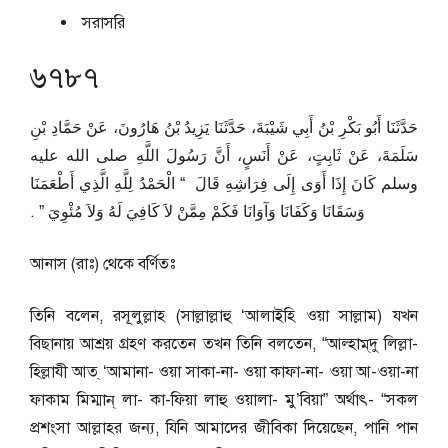
সরাসরি
৬৭৮৭
حَدَّثَنَا أَبُو بَكْرِ بْنُ أَبِي شَيْبَةَ، حَدَّثَنَا يَزِيدُ بْنُ هَارُونَ، عَنْ حَمَّادِ بْنِ
سَلَمَةَ، عَنْ ثَابِتٍ، عَنْ أَنَسٍ، أَنَّ رَسُولَ اللَّهِ صلى الله عليه
وسلم كَانَ إِذَا أَوَى إِلَى فِرَاشِهِ قَالَ ‏ “‏ الْحَمْدُ لِلَّهِ الَّذِي أَطْعَمَنَا
وَسَقَانَا وَكَفَانَا وَآوَانَا فَكَمْ مِمَّنْ لاَ كَافِيَ لَهُ وَلاَ مُئْوِيَ ‏”‏ ‏.‏
আনাস (রাঃ) থেকে বর্ণিতঃ
তিনি বলেন, রসূলুল্লাহ (সাল্লাল্লাহু ‘আলাইহি ওয়া সাল্লাম) যখন
বিছানায় আশ্রয় গ্রহণ করতেন তখন তিনি বলতেন, “আল্হাম্‌দু লিল্লা-
হিল্লাযী আত্ ‘আমানা- ওয়া সাকা-না- ওয়া কাফা-না- ওয়া আ-ওয়া-না
ফাকাম মিম্মান্ লা- কা-ফিয়া লাহু ওয়ালা- মু’বিয়া” অর্থাৎ- “সকল
প্রশংসা আল্লাহর জন্য, যিনি আমাদের জীবিকা দিয়েছেন, পানি পান