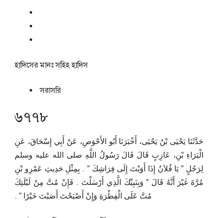
হাদিসের মানঃ
সহিহ হাদিস
সরাসরি
৬৭৭৮
حَدَّثَنَا يَحْيَى بْنُ يَحْيَى، أَخْبَرَنَا أَبُو الأَحْوَصِ، عَنْ أَبِي إِسْحَاقَ، عَنِ
الْبَرَاءِ بْنِ، عَازِبٍ قَالَ قَالَ رَسُولُ اللَّهِ صلى الله عليه وسلم
لِرَجُلٍ ‏”‏ يَا فُلاَنُ إِذَا أَوَيْتَ إِلَى فِرَاشِكَ ‏”‏ ‏.‏ بِمِثْلِ حَدِيثِ عَمْرِو بْنِ
مُرَّةَ غَيْرَ أَنَّهُ قَالَ ‏”‏ وَبِنَبِيِّكَ الَّذِي أَرْسَلْتَ ‏.‏ فَإِنْ مُتَّ مِنْ لَيْلَتِكَ
مُتَّ عَلَى الْفِطْرَةِ وَإِنْ أَصْبَحْتَ أَصَبْتَ خَيْرًا ‏”‏ ‏.‏