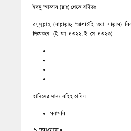
ইবনু ‘আব্বাস (রাঃ) থেকে বর্ণিতঃ
রসূলুল্লাহ (সাল্লাল্লাহু ‘আলাইহি ওয়া সাল্লাম
দিয়েছেন। (ই. ফা. ৪৩২২, ই. সে. ৪৩২৩)
হাদিসের মানঃ
সহিহ হাদিস
সরাসরি
২.অধ্যায়ঃ