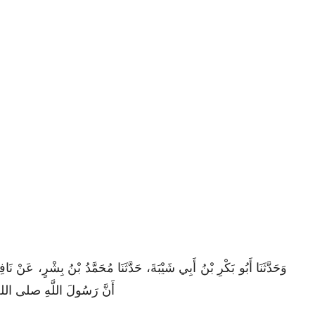
وَحَدَّثَنَا أَبُو بَكْرِ بْنُ أَبِي شَيْبَةَ، حَدَّثَنَا مُحَمَّدُ بْنُ بِشْرٍ، عَنْ،
أَنَّ رَسُولَ اللَّهِ صلى الله