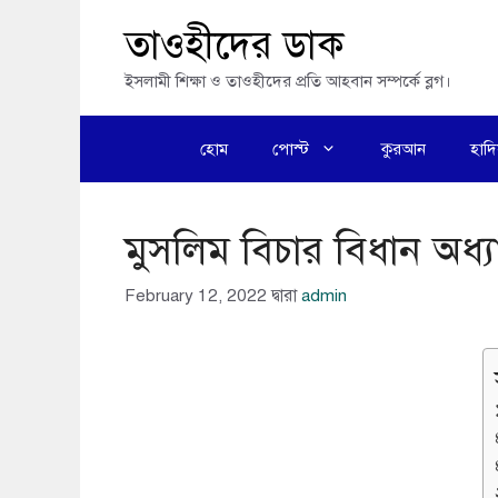
এড়িেয়
তাওহীদের ডাক
লেখায়
ইসলামী শিক্ষা ও তাওহীদের প্রতি আহবান সম্পর্কে ব্লগ।
যান
হোম
পোস্ট
কুরআন
হাদ
মুসলিম বিচার বিধান অধ
February 12, 2022
দ্বারা
admin