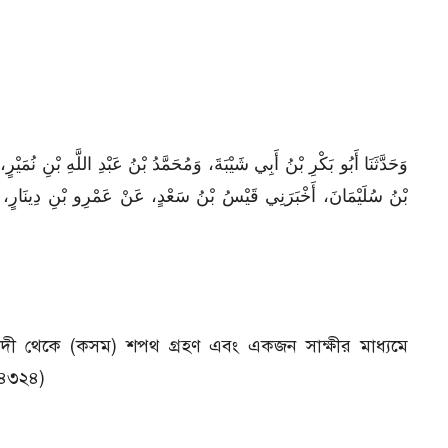
وَحَدَّثَنَا أَبُو بَكْرِ بْنُ أَبِي شَيْبَةَ، وَمُحَمَّدُ بْنُ عَبْدِ اللَّهِ بْنِ نُمَي
بْنُ سُلَيْمَانَ، أَخْبَرَنِي قَيْسُ بْنُ سَعْدٍ، عَنْ عَمْرِو بْنِ دِينَا
) বিবাদী থেকে (কসম) শপথ গ্রহণ এবং একজন সাক্ষীর মাধ্যমে
. ৪৩২৪)