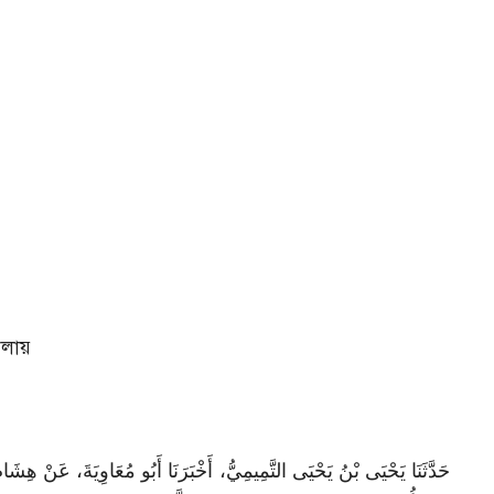
ালায়
حَدَّثَنَا يَحْيَى بْنُ يَحْيَى التَّمِيمِيُّ، أَخْبَرَنَا أَبُو مُعَاوِيَةَ، عَنْ هِ،