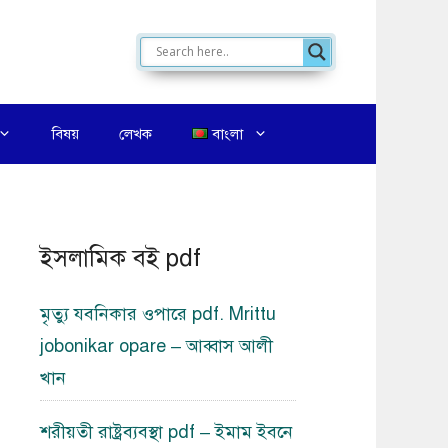
বিষয়
লেখক
বাংলা
ইসলামিক বই pdf
মৃত্যু যবনিকার ওপারে pdf. Mrittu
jobonikar opare – আব্বাস আলী
খান
শরীয়তী রাষ্ট্রব্যবস্থা pdf – ইমাম ইবনে