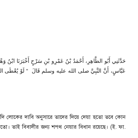
حَدَّثَنِي أَبُو الطَّاهِرِ، أَحْمَدُ بْنُ عَمْرِو بْنِ سَرْحٍ أَخْبَرَنَا ابْنُ و
عَبَّاسٍ، أَنَّ النَّبِيَّ صلى الله عليه وسلم قَالَ ‏ “‏ لَوْ يُعْطَى النَّاس
েনঃ যদি লোকের দাবি অনুসারে তাদের দিয়ে দেয়া হতো তবে কোন
ো। তাই বিবাদীর জন্য শপথ নেয়ার বিধান রয়েছে। (ই. ফা.