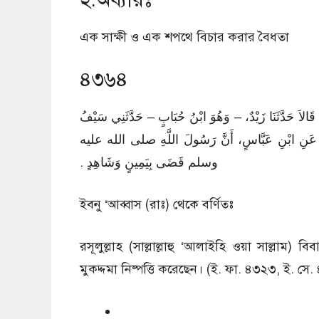
এক সাক্ষী ও এক শপথে বিচার করার বৈধতা
৪৩৬৪
ْرٍ، قَالاَ حَدَّثَنَا زَيْدٌ، – وَهُوَ ابْنُ حُبَابٍ – حَدَّثَنِي سَيْفُ
رٍ، عَنِ ابْنِ عَبَّاسٍ، أَنَّ رَسُولَ اللَّهِ صلى الله عليه
وسلم قَضَى بِيَمِينٍ وَشَاهِدٍ ‏.‏
ইবনু ‘আব্বাস (রাঃ) থেকে বর্ণিতঃ
রসূলুল্লাহ (সাল্লাল্লাহু ‘আলাইহি ওয়া সাল্লাম
মুকদ্দমা নিষ্পত্তি করেছেন। (ই. ফা. ৪৩২৩, ই. সে