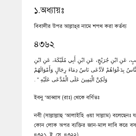
১.অধ্যায়ঃ
বিবাদীর উপর আল্লাহ্‌র নামে শপথ করা কর্তব্য
৪৩৬২
َهْبٍ، عَنِ ابْنِ جُرَيْجٍ، عَنِ ابْنِ أَبِي مُلَيْكَةَ، عَنِ ابْنِ
ُ بِدَعْوَاهُمْ لاَدَّعَى نَاسٌ دِمَاءَ رِجَالٍ وَأَمْوَالَهُمْ
وَلَكِنَّ الْيَمِينَ عَلَى الْمُدَّعَى عَلَيْهِ ‏”‏ ‏.‏
ইবনু ‘আব্বাস (রাঃ) থেকে বর্ণিতঃ
নবী (সাল্লাল্লাহু ‘আলাইহি ওয়া সাল্লাম) বলেছ
কোন লোক অপর ব্যক্তির জান-মাল দাবি করে বসত
৪৩২১, ই. সে. ৪৩২২)