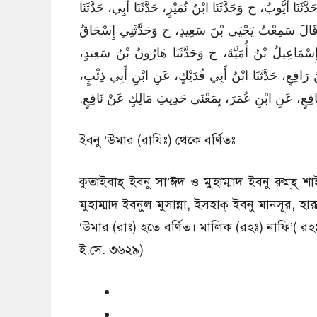
َّثَنَا أَيُّوبُ، ح وَحَدَّثَنَا ابْنُ نُمَيْرٍ، حَدَّثَنَا أَبِي، حَدَّثَنَا
هَّابِ، قَالَ سَمِعْتُ يَحْيَى بْنَ سَعِيدٍ، ح وَحَدَّثَنِي إِسْحَاقُ
 إِسْمَاعِيلُ بْنُ أُمَيَّةَ، ح وَحَدَّثَنَا هَارُونُ بْنُ سَعِيدٍ
بْنُ رَافِعٍ، حَدَّثَنَا ابْنُ أَبِي فُدَيْكٍ، عَنِ ابْنِ أَبِي ذِئْبٍ
َافِعٍ، عَنِ ابْنِ عُمَرَ، بِمَعْنَى حَدِيثِ مَالِكٍ عَنْ نَافِعٍ.‏
ইবনু ‘উমার (রাযিঃ) থেকে বর্ণিতঃ
কুতাইবাহ্‌ ইবনু সা’ঈদ ও মুহাম্মাদ ইবনু রুম্‌হ্
মুহাম্মাদ ইবনুল মুসান্না, ইসহাক্‌ ইবনু মানসূর,
‘উমার (রাঃ) হতে বর্ণিত। মালিক (রহঃ) নাফি’( রহঃ
ই.সে. ৩৬২৯)