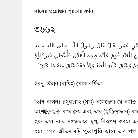
দাসের প্রয়োজন পূরণের বর্ণনা
৩৬৬২
عَنِ ابْنِ عُمَرَ، قَالَ قَالَ رَسُولُ اللَّهِ صلى الله عليه
الْعَبْدِ قُوِّمَ عَلَيْهِ قِيمَةَ الْعَدْلِ فَأُعْطِيَ شُرَكَاؤُهُ
وَعَتَقَ عَلَيْهِ الْعَبْدُ وَإِلاَّ فَقَدْ عَتَقَ مِنْهُ مَا عَتَقَ‏”‏ ‏.‏
ইবনু ‘উমার (রাযিঃ) থেকে বর্ণিতঃ
তিনি বলেনঃ রসূলুল্লাহ (সাঃ) বলেছেনঃ যে ব্যা
অংশটুকু মুক্ত করে দেয় এবং তার (মুক্তিদাতার) ক
হয়- তবে ন্যায় সঙ্গতভাবে মূল্য নিরূপণ করবে
হবে। আর ক্রীতদাসটি পুরোপুরি ভাবে তার পক্ষ