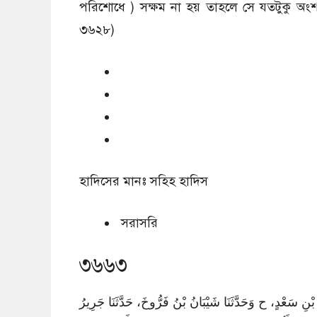
পরিশোধে ) সক্ষম না হয় তাহলে সে যতটুকু অংশ 
৩৬২৮)
হাদিসের মানঃ
সহিহ হাদিস
সরাসরি
৩৬৬৩
 بْنِ سَعْدٍ، ح وَحَدَّثَنَا شَيْبَانُ بْنُ فَرُّوخَ، حَدَّثَنَا جَرِيرُ