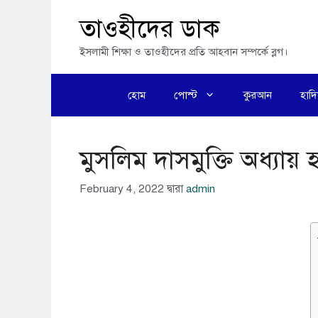
এড়িেয়
তাওহীদের ডাক
লেখায়
ইসলামী শিক্ষা ও তাওহীদের প্রতি আহবান সম্পর্কে ব্লগ।
যান
হোম
পোস্ট
কুরআন
হাদ
মুসলিম দাসমুক্তি অধ্যা
February 4, 2022
দ্বারা
admin