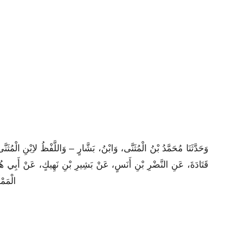
وَحَدَّثَنَا مُحَمَّدُ بْنُ الْمُثَنَّى، وَابْنُ، بَشَّارٍ – وَاللَّفْظُ لاِبْنِ الْمُثَنّ
قَتَادَةَ، عَنِ النَّضْرِ بْنِ أَنَسٍ، عَنْ بَشِيرِ بْنِ نَهِيكٍ، عَنْ أَ
الْمَمْل