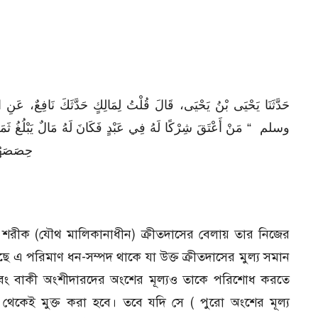
حَدَّثَنَا يَحْيَى بْنُ يَحْيَى، قَالَ قُلْتُ لِمَالِكٍ حَدَّثَكَ نَافِعٌ، 
وسلم ‏ “‏ مَنْ أَعْتَقَ شِرْكًا لَهُ فِي عَبْدٍ فَكَانَ لَهُ مَالٌ يَبْلُغُ ثَمَنَ 
حِصَصَهُمْ 
ক্তি শরীক (যৌথ মালিকানাধীন) ক্রীতদাসের বেলায় তার নিজের
াছে এ পরিমাণ ধন-সম্পদ থাকে যা উক্ত ক্রীতদাসের মুল্য সমান
 এবং বাকী অংশীদারদের অংশের মূল্যও তাকে পরিশোধ করতে
 থেকেই মুক্ত করা হবে। তবে যদি সে ( পুরো অংশের মূল্য