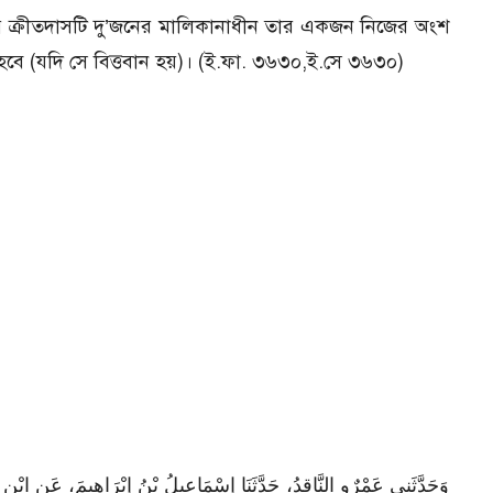
নঃ যে ক্রীতদাসটি দু’জনের মালিকানাধীন তার একজন নিজের অংশ
হবে (যদি সে বিত্তবান হয়)। (ই.ফা. ৩৬৩০,ই.সে ৩৬৩০)
وَحَدَّثَنِي عَمْرٌو النَّاقِدُ، حَدَّثَنَا إِسْمَاعِيلُ بْنُ إِبْرَاهِيمَ، عَنِ ابْ