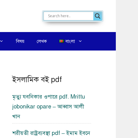
বিষয়
লেখক
বাংলা
ইসলামিক বই pdf
মৃত্যু যবনিকার ওপারে pdf. Mrittu
jobonikar opare – আব্বাস আলী
খান
শরীয়তী রাষ্ট্রব্যবস্থা pdf – ইমাম ইবনে