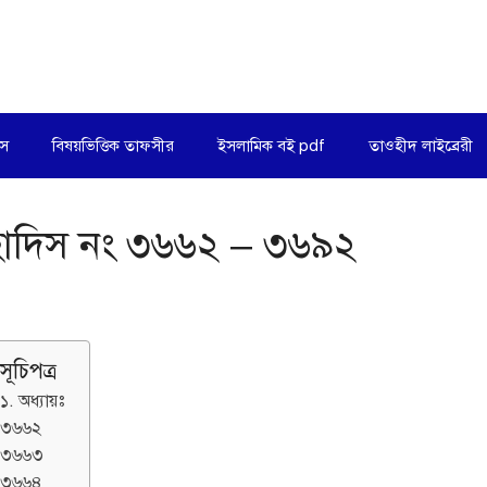
িস
বিষয়ভিত্তিক তাফসীর
ইসলামিক বই pdf
তাওহীদ লাইব্রেরী
য় হাদিস নং ৩৬৬২ – ৩৬৯২
সূচিপত্র
১. অধ্যায়ঃ
৩৬৬২
৩৬৬৩
৩৬৬৪