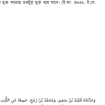
মুক্ত করেছে ততটুকু মুক্ত হয়ে যাবে। (ই.ফা. ৩৬২৮, ই.সে.
وَحَدَّثَنَاهُ قُتَيْبَةُ بْنُ سَعِيدٍ، وَمُحَمَّدُ بْنُ رُمْحٍ، جَمِيعًا عَنِ اللَّيْثِ