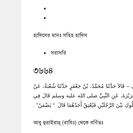
হাদিসের মানঃ
সহিহ হাদিস
সরাসরি
৩৬৬৪
َى – قَالاَ حَدَّثَنَا مُحَمَّدُ، بْنُ جَعْفَرٍ حَدَّثَنَا شُعْبَةُ، عَنْ
بِي هُرَيْرَةَ، عَنِ النَّبِيِّ صلى الله عليه وسلم قَالَ فِي
ُوكِ بَيْنَ الرَّجُلَيْنِ فَيُعْتِقُ أَحَدُهُمَا قَالَ ‏ “‏ يَضْمَنُ‏”‏ ‏.‏
আবু হুরাইরাহ্‌ (রাযিঃ) থেকে বর্ণিতঃ