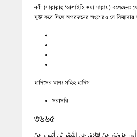
নবী (সাল্লাল্লাহু ‘আলাইহি ওয়া সাল্লাম) বলেছে
মুক্ত করে দিলে অপরজনের অংশেরও সে যিম্মাদার 
হাদিসের মানঃ
সহিহ হাদিস
সরাসরি
৩৬৬৫
نِ أَبِي عَرُوبَةَ، عَنْ قَتَادَةَ، عَنِ النَّضْرِ بْنِ أَنَسٍ، عَنْ