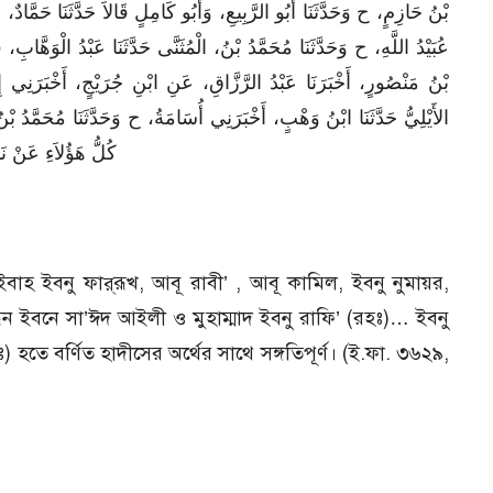
بْنُ حَازِمٍ، ح وَحَدَّثَنَا أَبُو الرَّبِيعِ، وَأَبُو كَامِلٍ قَالاَ حَدَّثَنَا حَمَّادٌ، حَد
عُبَيْدُ اللَّهِ، ح وَحَدَّثَنَا مُحَمَّدُ بْنُ، الْمُثَنَّى حَدَّثَنَا عَبْدُ الْوَ
بْنُ مَنْصُورٍ، أَخْبَرَنَا عَبْدُ الرَّزَّاقِ، عَنِ ابْنِ جُرَيْجٍ، أَخْبَرَنِي،
الأَيْلِيُّ حَدَّثَنَا ابْنُ وَهْبٍ، أَخْبَرَنِي أُسَامَةُ، ح وَحَدَّثَنَا مُحَمَّدُ ،
كُلُّ هَؤُلاَءِ عَنْ ن
 শাইবাহ ইবনু ফার্‌রূখ, আবূ রাবী’ , আবূ কামিল, ইবনু নুমায়র,
 হারূন ইবনে সা’ঈদ আইলী ও মুহাম্মাদ ইবনু রাফি’ (রহঃ)… ইবনু
) হতে বর্ণিত হাদীসের অর্থের সাথে সঙ্গতিপূর্ণ। (ই.ফা. ৩৬২৯,