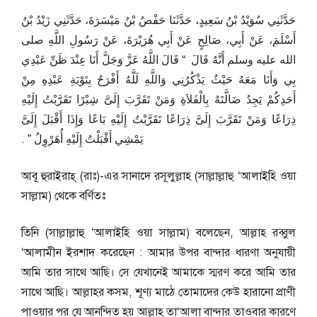
حَدَّثَنِي سُوَيْدُ بْنُ سَعِيدٍ، حَدَّثَنَا حَفْصُ بْنُ مَيْسَرَةَ، حَدَّثَنِي زَيْدُ بْنُ
أَسْلَمَ، عَنْ أَبِي، صَالِحٍ عَنْ أَبِي هُرَيْرَةَ، عَنْ رَسُولِ اللَّهِ صلى
الله عليه وسلم أَنَّهُ قَالَ ‏ “‏ قَالَ اللَّهُ عَزَّ وَجَلَّ أَنَا عِنْدَ ظَنِّ عَبْدِي
بِي وَأَنَا مَعَهُ حَيْثُ يَذْكُرُنِي وَاللَّهِ لَلَّهُ أَفْرَحُ بِتَوْبَةِ عَبْدِهِ مِنْ
أَحَدِكُمْ يَجِدُ ضَالَّتَهُ بِالْفَلاَةِ وَمَنْ تَقَرَّبَ إِلَىَّ شِبْرًا تَقَرَّبْتُ إِلَيْهِ
ذِرَاعًا وَمَنْ تَقَرَّبَ إِلَىَّ ذِرَاعًا تَقَرَّبْتُ إِلَيْهِ بَاعًا وَإِذَا أَقْبَلَ إِلَىَّ
يَمْشِي أَقْبَلْتُ إِلَيْهِ أُهَرْوِلُ ‏”‏ ‏.‏
আবূ হুরাইরাহ্ (রাঃ)-এর সানাদে রসূলুল্লাহ (সাল্লাল্লাহু ‘আলাইহি ওয়া
সাল্লাম) থেকে বর্ণিতঃ
তিনি (সাল্লাল্লাহু ‘আলাইহি ওয়া সাল্লাম) বলেছেন, আল্লাহ রব্বুল
‘আলামীন ইরশাদ করেছেন : আমার উপর বান্দার ধারণা অনুযায়ী
আমি তার সাথে আছি। সে যেখানেই আমাকে স্মরণ করে আমি তার
সাথে আছি। আল্লাহর কসম, শূণ্য মাঠে তোমাদের কেউ হারানো প্রাণী
পাওয়ার পর যে আনন্দিত হয় আল্লাহ তা‘আলা বান্দার তাওবার কারণে