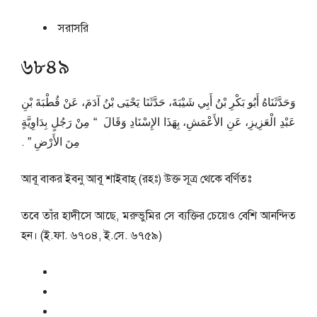
সরাসরি
৬৮৪৯
وَحَدَّثَنَاهُ أَبُو بَكْرِ بْنُ أَبِي شَيْبَةَ، حَدَّثَنَا يَحْيَى بْنُ آدَمَ، عَنْ قُطْبَةَ بْنِ
عَبْدِ الْعَزِيزِ، عَنِ الأَعْمَشِ، بِهَذَا الإِسْنَادِ وَقَالَ ‏ “‏ مِنْ رَجُلٍ بِدَاوِيَّةٍ
مِنَ الأَرْضِ ‏”‏ ‏.‏
আবূ বাকর ইবনু আবূ শাইবাহ্ (রহঃ) উক্ত সূত্র থেকে বর্ণিতঃ
তবে তাঁর হাদীসে আছে, মরুভুমির সে ব্যক্তির চেয়েও বেশি আনন্দিত
হন। (ই.ফা. ৬৭০৪, ই.সে. ৬৭৫৯)