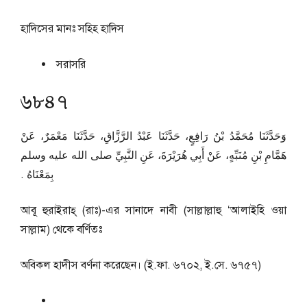
হাদিসের মানঃ
সহিহ হাদিস
সরাসরি
৬৮৪৭
وَحَدَّثَنَا مُحَمَّدُ بْنُ رَافِعٍ، حَدَّثَنَا عَبْدُ الرَّزَّاقِ، حَدَّثَنَا مَعْمَرٌ، عَنْ
هَمَّامِ بْنِ مُنَبِّهٍ، عَنْ أَبِي هُرَيْرَةَ، عَنِ النَّبِيِّ صلى الله عليه وسلم
بِمَعْنَاهُ ‏.‏
আবূ হুরাইরাহ্ (রাঃ)-এর সানাদে নাবী (সাল্লাল্লাহু ‘আলাইহি ওয়া
সাল্লাম) থেকে বর্ণিতঃ
অবিকল হাদীস বর্ণনা করেছেন। (ই.ফা. ৬৭০২, ই.সে. ৬৭৫৭)