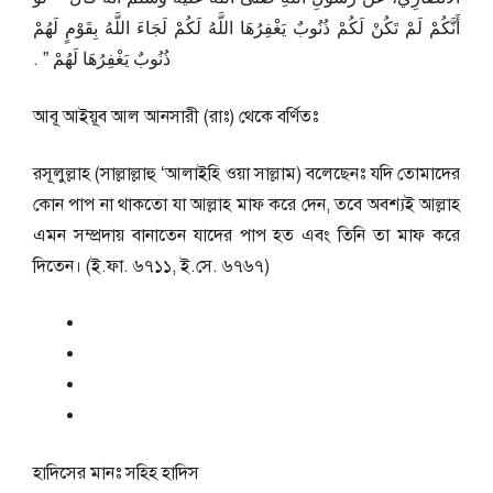
أَنَّكُمْ لَمْ تَكُنْ لَكُمْ ذُنُوبٌ يَغْفِرُهَا اللَّهُ لَكُمْ لَجَاءَ اللَّهُ بِقَوْمٍ لَهُمْ
ذُنُوبٌ يَغْفِرُهَا لَهُمْ ‏”‏ ‏.‏
আবূ আইয়ূব আল আনসারী (রাঃ) থেকে বর্ণিতঃ
রসূলুল্লাহ (সাল্লাল্লাহু ‘আলাইহি ওয়া সাল্লাম) বলেছেনঃ যদি তোমাদের
কোন পাপ না থাকতো যা আল্লাহ মাফ করে দেন, তবে অবশ্যই আল্লাহ
এমন সম্প্রদায় বানাতেন যাদের পাপ হত এবং তিনি তা মাফ করে
দিতেন। (ই.ফা. ৬৭১১, ই.সে. ৬৭৬৭)
হাদিসের মানঃ
সহিহ হাদিস