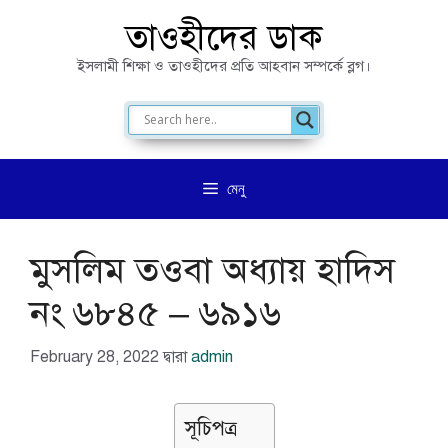
এড়িেয়
তাওহীদের ডাক
লেখায়
ইসলামী শিক্ষা ও তাওহীদের প্রতি আহবান সম্পর্কে ব্লগ।
যান
মেনু
মুসলিম তওবা অধ্যায় হাদিস
নং ৬৮৪৫ – ৬৯১৬
February 28, 2022
দ্বারা
admin
সূচিপত্র