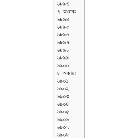
৬৮৯৩
৭. অধ্যায়ঃ
৬৮৯৪
৬৮৯৫
৬৮৯৬
৬৮৯৭
৬৮৯৮
৬৮৯৯
৬৯০০
৮. অধ্যায়ঃ
৬৯০১
৬৯০২
৬৯০৩
৬৯০৪
৬৯০৫
৬৯০৬
৬৯০৭
৬৯০৮