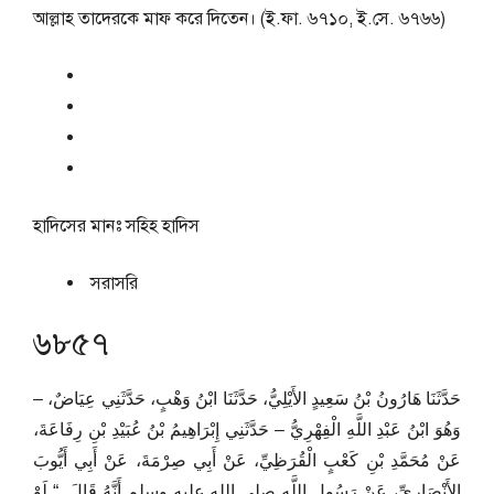
আল্লাহ তাদেরকে মাফ করে দিতেন। (ই.ফা. ৬৭১০, ই.সে. ৬৭৬৬)
হাদিসের মানঃ
সহিহ হাদিস
সরাসরি
৬৮৫৭
حَدَّثَنَا هَارُونُ بْنُ سَعِيدٍ الأَيْلِيُّ، حَدَّثَنَا ابْنُ وَهْبٍ، حَدَّثَنِي عِيَاضٌ، –
وَهُوَ ابْنُ عَبْدِ اللَّهِ الْفِهْرِيُّ – حَدَّثَنِي إِبْرَاهِيمُ بْنُ عُبَيْدِ بْنِ رِفَاعَةَ،
عَنْ مُحَمَّدِ بْنِ كَعْبٍ الْقُرَظِيِّ، عَنْ أَبِي صِرْمَةَ، عَنْ أَبِي أَيُّوبَ
الأَنْصَارِيِّ، عَنْ رَسُولِ اللَّهِ صلى الله عليه وسلم أَنَّهُ قَالَ ‏ “‏ لَوْ