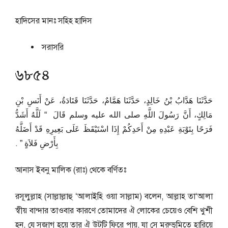
হাদিসের মানঃ
সহিহ হাদিস
সরাসরি
৬৮৫৪
حَدَّثَنَا هَدَّابُ بْنُ خَالِدٍ، حَدَّثَنَا هَمَّامٌ، حَدَّثَنَا قَتَادَةُ، عَنْ أَنَسِ بْنِ
مَالِكٍ، أَنَّ رَسُولَ اللَّهِ صلى الله عليه وسلم قَالَ ‏ “‏ لَلَّهُ أَشَدُّ
فَرَحًا بِتَوْبَةِ عَبْدِهِ مِنْ أَحَدِكُمْ إِذَا اسْتَيْقَظَ عَلَى بَعِيرِهِ قَدْ أَضَلَّهُ
بِأَرْضِ فَلاَةٍ ‏”‏ ‏.‏
আনাস ইবনু মালিক (রাঃ) থেকে বর্ণিতঃ
রসূলুল্লাহ (সাল্লাল্লাহু ‘আলাইহি ওয়া সাল্লাম) বলেন, আল্লাহ তা‘আলা
স্বীয় বান্দার তাওবার কারণে তোমাদের ঐ লোকের চেয়েও বেশি খুশী
হন, যে সজাগ হয়ে তার ঐ উটটি ফিরে পায়, যা সে মরুভূমিতে হারিয়ে