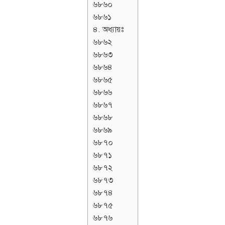
৬৮৬০
৬৮৬১
৪. অধ্যায়ঃ
৬৮৬২
৬৮৬৩
৬৮৬৪
৬৮৬৫
৬৮৬৬
৬৮৬৭
৬৮৬৮
৬৮৬৯
৬৮৭০
৬৮৭১
৬৮৭২
৬৮৭৩
৬৮৭৪
৬৮৭৫
৬৮৭৬