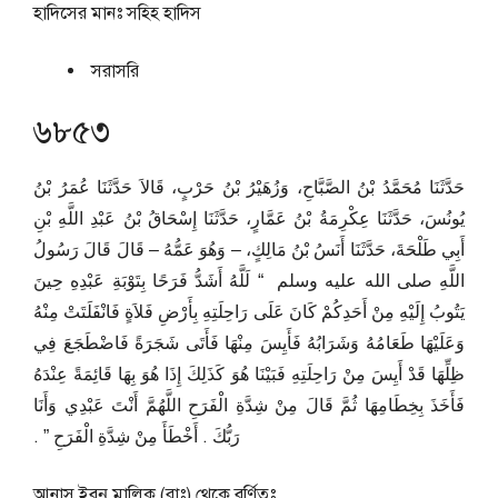
হাদিসের মানঃ
সহিহ হাদিস
সরাসরি
৬৮৫৩
حَدَّثَنَا مُحَمَّدُ بْنُ الصَّبَّاحِ، وَزُهَيْرُ بْنُ حَرْبٍ، قَالاَ حَدَّثَنَا عُمَرُ بْنُ
يُونُسَ، حَدَّثَنَا عِكْرِمَةُ بْنُ عَمَّارٍ، حَدَّثَنَا إِسْحَاقُ بْنُ عَبْدِ اللَّهِ بْنِ
أَبِي طَلْحَةَ، حَدَّثَنَا أَنَسُ بْنُ مَالِكٍ، – وَهُوَ عَمُّهُ – قَالَ قَالَ رَسُولُ
اللَّهِ صلى الله عليه وسلم ‏ “‏ لَلَّهُ أَشَدُّ فَرَحًا بِتَوْبَةِ عَبْدِهِ حِينَ
يَتُوبُ إِلَيْهِ مِنْ أَحَدِكُمْ كَانَ عَلَى رَاحِلَتِهِ بِأَرْضِ فَلاَةٍ فَانْفَلَتَتْ مِنْهُ
وَعَلَيْهَا طَعَامُهُ وَشَرَابُهُ فَأَيِسَ مِنْهَا فَأَتَى شَجَرَةً فَاضْطَجَعَ فِي
ظِلِّهَا قَدْ أَيِسَ مِنْ رَاحِلَتِهِ فَبَيْنَا هُوَ كَذَلِكَ إِذَا هُوَ بِهَا قَائِمَةً عِنْدَهُ
فَأَخَذَ بِخِطَامِهَا ثُمَّ قَالَ مِنْ شِدَّةِ الْفَرَحِ اللَّهُمَّ أَنْتَ عَبْدِي وَأَنَا
رَبُّكَ ‏.‏ أَخْطَأَ مِنْ شِدَّةِ الْفَرَحِ ‏”‏ ‏.‏
আনাস ইবনু মালিক (রাঃ) থেকে বর্ণিতঃ