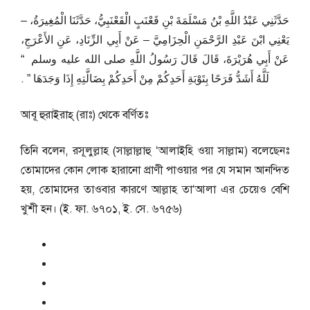
حَدَّثَنِي عَبْدُ اللَّهِ بْنُ مَسْلَمَةَ بْنِ قَعْنَبٍ الْقَعْنَبِيُّ، حَدَّثَنَا الْمُغِيرَةُ، –
يَعْنِي ابْنَ عَبْدِ الرَّحْمَنِ الْحِزَامِيَّ – عَنْ أَبِي الزِّنَادِ، عَنِ الأَعْرَجِ،
عَنْ أَبِي هُرَيْرَةَ، قَالَ قَالَ رَسُولُ اللَّهِ صلى الله عليه وسلم ‏ “‏
لَلَّهُ أَشَدُّ فَرَحًا بِتَوْبَةِ أَحَدِكُمْ مِنْ أَحَدِكُمْ بِضَالَّتِهِ إِذَا وَجَدَهَا ‏”‏ ‏.‏
আবূ হুরাইরাহ্‌ (রাঃ) থেকে বর্ণিতঃ
তিনি বলেন, রসূলুল্লাহ (সাল্লাল্লাহু ‘আলাইহি ওয়া সাল্লাম) বলেছেনঃ
তোমাদের কোন লোক হারানো প্রাণী পাওয়ার পর যে সমান আনন্দিত
হয়, তোমাদের তাওবার কারণে আল্লাহ তা‘আলা এর চেয়েও বেশি
খুশী হন। (ই. ফা. ৬৭০১, ই. সে. ৬৭৫৬)