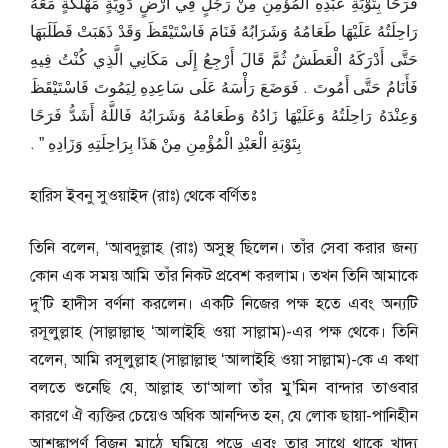
فَرَحًا بِتَوْبَةِ عَبْدِهِ الْمُؤْمِنِ مِنْ رَجُلٍ فِي أَرْضٍ دَوِيَّةٍ مَهْلَكَةٍ مَعَهُ
رَاحِلَتُهُ عَلَيْهَا طَعَامُهُ وَشَرَابُهُ فَنَامَ فَاسْتَيْقَظَ وَقَدْ ذَهَبَتْ فَطَلَبَهَا
حَتَّى أَدْرَكَهُ الْعَطَشُ ثُمَّ قَالَ أَرْجِعُ إِلَى مَكَانِي الَّذِي كُنْتُ فِيهِ
فَأَنَامُ حَتَّى أَمُوتَ ‏.‏ فَوَضَعَ رَأْسَهُ عَلَى سَاعِدِهِ لِيَمُوتَ فَاسْتَيْقَظَ
وَعِنْدَهُ رَاحِلَتُهُ وَعَلَيْهَا زَادُهُ وَطَعَامُهُ وَشَرَابُهُ فَاللَّهُ أَشَدُّ فَرَحًا
بِتَوْبَةِ الْعَبْدِ الْمُؤْمِنِ مِنْ هَذَا بِرَاحِلَتِهِ وَزَادِهِ ‏”‏ ‏.‏
হারিস ইবনু সুওয়াইদ (রাঃ) থেকে বর্ণিতঃ
তিনি বলেন, ‘আবদুল্লাহ (রাঃ) অসুস্থ ছিলেন। তাঁর সেবা করার জন্য
কোন এক সময় আমি তাঁর নিকট প্রবেশ করলাম। তখন তিনি আমাকে
দু’টি হাদীস বর্ণনা করলেন। একটি নিজের পক্ষ হতে এবং অন্যটি
রসূলুল্লাহ (সাল্লাল্লাহু ‘আলাইহি ওয়া সাল্লাম)-এর পক্ষ থেকে। তিনি
বলেন, আমি রসূলুল্লাহ (সাল্লাল্লাহু ‘আলাইহি ওয়া সাল্লাম)-কে এ কথা
বলতে শুনেছি যে, আল্লাহ তা‘আলা তাঁর মু’মিন বান্দার তাওবার
কারণে ঐ ব্যক্তির চেয়েও অধিক আনন্দিত হন, যে লোক ছায়া-পানিহীন
আশঙ্কাপূর্ণ বিজন মাঠে ঘুমিয়ে পড়ে এবং তার সাথে থাকে খাদ্য