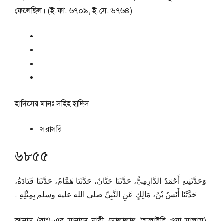
ফেলেছিল। (ই.ফা. ৬৭০৯, ই.সে. ৬৭৬৪)
হাদিসের মানঃ
সহিহ হাদিস
সরাসরি
৬৮৫৫
وَحَدَّثَنِيهِ أَحْمَدُ الدَّارِمِيُّ، حَدَّثَنَا حَبَّانُ، حَدَّثَنَا هَمَّامٌ، حَدَّثَنَا قَتَادَةُ،
حَدَّثَنَا أَنَسُ بْنُ، مَالِكٍ عَنِ النَّبِيِّ صلى الله عليه وسلم بِمِثْلِهِ ‏.‏
আনাস (রাঃ)-এর সানাদে নাবী (সাল্লাল্লাহু ‘আলাইহি ওয়া সাল্লাম)