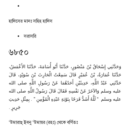
হাদিসের মানঃ
সহিহ হাদিস
সরাসরি
৬৮৫০
وَحَدَّثَنِي إِسْحَاقُ بْنُ مَنْصُورٍ، حَدَّثَنَا أَبُو أُسَامَةَ، حَدَّثَنَا الأَعْمَشُ،
حَدَّثَنَا عُمَارَةُ، بْنُ عُمَيْرٍ قَالَ سَمِعْتُ الْحَارِثَ بْنَ سُوَيْدٍ، قَالَ
حَدَّثَنِي عَبْدُ اللَّهِ، حَدِيثَيْنِ أَحَدُهُمَا عَنْ رَسُولِ اللَّهِ صلى الله
عليه وسلم وَالآخَرُ عَنْ نَفْسِهِ فَقَالَ قَالَ رَسُولُ اللَّهِ صلى الله
عليه وسلم ‏ “‏ لَلَّهُ أَشَدُّ فَرَحًا بِتَوْبَةِ عَبْدِهِ الْمُؤْمِنِ ‏”‏ ‏.‏ بِمِثْلِ حَدِيثِ
جَرِيرٍ ‏.‏
‘উমারাহ্‌ ইবনু ‘উমায়র (রহঃ) থেকে বর্ণিতঃ