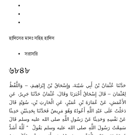
হাদিসের মানঃ
সহিহ হাদিস
সরাসরি
৬৮৪৮
حَدَّثَنَا عُثْمَانُ بْنُ أَبِي شَيْبَةَ، وَإِسْحَاقُ بْنُ إِبْرَاهِيمَ، – وَاللَّفْظُ
لِعُثْمَانَ – قَالَ إِسْحَاقُ أَخْبَرَنَا وَقَالَ، عُثْمَانُ حَدَّثَنَا جَرِيرٌ، عَنِ
الأَعْمَشِ، عَنْ عُمَارَةَ بْنِ عُمَيْرٍ، عَنِ الْحَارِثِ بْنِ، سُوَيْدٍ قَالَ
دَخَلْتُ عَلَى عَبْدِ اللَّهِ أَعُودُهُ وَهُوَ مَرِيضٌ فَحَدَّثَنَا بِحَدِيثَيْنِ حَدِيثًا
عَنْ نَفْسِهِ وَحَدِيثًا عَنْ رَسُولِ اللَّهِ صلى الله عليه وسلم قَالَ
سَمِعْتُ رَسُولَ اللَّهِ صلى الله عليه وسلم يَقُولُ ‏ “‏ لَلَّهُ أَشَدُّ