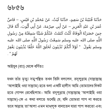
৬৮৫৬
حَدَّثَنَا قُتَيْبَةُ بْنُ سَعِيدٍ، حَدَّثَنَا لَيْثٌ، عَنْ مُحَمَّدِ بْنِ قَيْسٍ، – قَاصِّ
عُمَرَ بْنِ عَبْدِ الْعَزِيزِ – عَنْ أَبِي صِرْمَةَ، عَنْ أَبِي أَيُّوبَ، أَنَّهُ قَالَ
حِينَ حَضَرَتْهُ الْوَفَاةُ كُنْتُ كَتَمْتُ عَنْكُمْ شَيْئًا سَمِعْتُهُ مِنْ رَسُولِ
اللَّهِ صلى الله عليه وسلم سَمِعْتُ رَسُولَ اللَّهِ صلى الله عليه
وسلم يَقُولُ ‏ “‏ لَوْلاَ أَنَّكُمْ تُذْنِبُونَ لَخَلَقَ اللَّهُ خَلْقًا يُذْنِبُونَ يَغْفِرُ
لَهُمْ ‏”‏ ‏.‏
আইয়ূব (রাঃ) থেকে বর্ণিতঃ
যখন তাঁর মৃত্যু সমুপস্থিত তখন তিনি বললেন, রসূলুল্লাহ (সাল্লাল্লাহু
‘আলাইহি ওয়া সাল্লাম) হতে শুনা একটি হাদীস আমি তোমাদের নিকট
হতে গোপন রেখেছিলাম। আমি রসূলুল্লাহ (সাল্লাল্লাহু ‘আলাইহি ওয়া
সাল্লাম)-কে এ কথা বলতে শুনেছি যে, যদি তোমরা পাপ না করতে
তবে আল্লাহ তা‘আলা এমন মাখ্‌লূক বানাতেন যারা পাপ করতো এবং