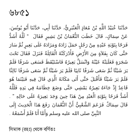
৬৮৫১
حَدَّثَنَا عُبَيْدُ اللَّهِ بْنُ مُعَاذٍ الْعَنْبَرِيُّ، حَدَّثَنَا أَبِي، حَدَّثَنَا أَبُو يُونُسَ،
عَنْ سِمَاكٍ، قَالَ خَطَبَ النُّعْمَانُ بْنُ بَشِيرٍ فَقَالَ ‏ “‏ لَلَّهُ أَشَدُّ
فَرَحًا بِتَوْبَةِ عَبْدِهِ مِنْ رَجُلٍ حَمَلَ زَادَهُ وَمَزَادَهُ عَلَى بَعِيرٍ ثُمَّ سَارَ
حَتَّى كَانَ بِفَلاَةٍ مِنَ الأَرْضِ فَأَدْرَكَتْهُ الْقَائِلَةُ فَنَزَلَ فَقَالَ تَحْتَ
شَجَرَةٍ فَغَلَبَتْهُ عَيْنُهُ وَانْسَلَّ بَعِيرُهُ فَاسْتَيْقَظَ فَسَعَى شَرَفًا فَلَمْ
يَرَ شَيْئًا ثُمَّ سَعَى شَرَفًا ثَانِيًا فَلَمْ يَرَ شَيْئًا ثُمَّ سَعَى شَرَفًا ثَالِثًا
فَلَمْ يَرَ شَيْئًا فَأَقْبَلَ حَتَّى أَتَى مَكَانَهُ الَّذِي قَالَ فِيهِ فَبَيْنَمَا هُوَ
قَاعِدٌ إِذْ جَاءَهُ بَعِيرُهُ يَمْشِي حَتَّى وَضَعَ خِطَامَهُ فِي يَدِهِ فَلَلَّهُ
أَشَدُّ فَرَحًا بِتَوْبَةِ الْعَبْدِ مِنْ هَذَا حِينَ وَجَدَ بَعِيرَهُ عَلَى حَالِهِ ‏”‏ ‏.‏
قَالَ سِمَاكٌ فَزَعَمَ الشَّعْبِيُّ أَنَّ النُّعْمَانَ رَفَعَ هَذَا الْحَدِيثَ إِلَى
النَّبِيِّ صلى الله عليه وسلم وَأَمَّا أَنَا فَلَمْ أَسْمَعْهُ ‏.‏
সিমাক (রহঃ) থেকে বর্ণিতঃ