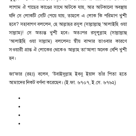
লাগাম ঐ গাছের কাণ্ডের সাথে আটকে যায়, আর আটকানো অবস্থায়
যদি সে লোকটি সেটি পেয়ে যায়, তাহলে এ লোক কি পরিমাণ খুশী
হবে? সহাবাগণ বললেন, হে আল্লাহর রসূল (সাল্লাল্লাহু ‘আলাইহি ওয়া
সাল্লাম)! সে অত্যন্ত খুশী হবে। অতঃপর রসূলুল্লাহ (সাল্লাল্লাহু
‘আলাইহি ওয়া সাল্লাম) বললেনঃ স্বীয় বান্দার তাওবার কারণে
সওয়ারী প্রাপ্ত ঐ লোকের থেকেও আল্লাহ তা‘আলা অনেক বেশি খুশী
হন।
জা‘ফার (রহঃ) বলেন, ‘উবাইদুল্লাহ ইবনু ইয়াদ তাঁর পিতা হতে
আমাদের নিকট বর্ণনা করেছেন। (ই.ফা. ৬৭০৭, ই.সে. ৬৭৬২)