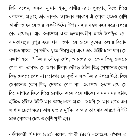
তিনি বলেন, একদা নু‘মান ইবনু বাশীর (রাঃ) খুত্‌বাহ্‌ দিতে গিয়ে
বললেন, আল্লাহ তাঁর বান্দার তাওবার কারণে ঐ লোক হতেও বেশি
আনন্দিত হন যে তার একটি উটের উপর সহায় সম্বল বহন করে সফরে
বের হয়েছে। আর অবশেষে এক জনমানবহীন মাঠে উপস্থিত হয়।
এমতাবস্থায় দুপুর হয়ে যায়। তখন সে নেমে বৃক্ষের তলায় বিশ্রাম
করতে থাকে। সে গভীর ঘুমে নিমগ্ন হয় এবং তার উটটি চলে যায়। সে
সজাগ হয়ে ঐ টিলায় দৌড়ে গেল, অতঃপর সে কোন কিছু দেখতে
পেল না। তারপর সে অপর টিলায় দৌড়ে উঠল কিন্তু সেখানেও কোন
কিছু দেখতে পেল না। তারপর সে তৃতীয় এক টিলার উপরে উঠে, কিন্তু
সেকানেও কোন কিছু দেখতে পেল না। অবশেষে হতাশ হয়ে সে
বিশ্রামাগারে ফিরে গিয়ে সেখানে এসে বসে থাকে। এমন সময় হঠাৎ
হাঁটতে হাঁটতে উটটি তার কাছে চলে আসে। অমনি সে তার হাতে এর
লাগাম চেপে ধরে। আল্লাহ তার মু’মিন বান্দার তাওবার কারণে ঐ উট
প্রাপ্ত লোকের চেয়েও বেশি খুশী হন।
বর্ণনাকারী সিমাক (রহঃ) বলেন, শা‘বী (রহঃ) বলেছেন, নু‘মান এ