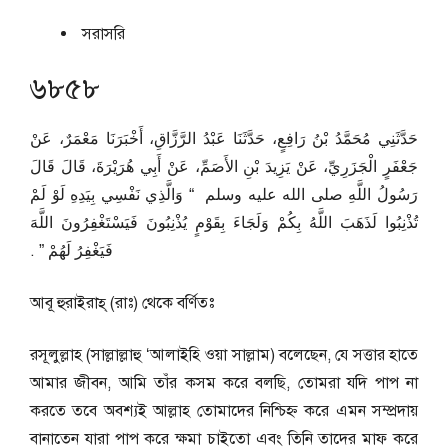
সরাসরি
৬৮৫৮
حَدَّثَنِي مُحَمَّدُ بْنُ رَافِعٍ، حَدَّثَنَا عَبْدُ الرَّزَّاقِ، أَخْبَرَنَا مَعْمَرٌ، عَنْ
جَعْفَرٍ الْجَزَرِيِّ، عَنْ يَزِيدَ بْنِ الأَصَمِّ، عَنْ أَبِي هُرَيْرَةَ، قَالَ قَالَ
رَسُولُ اللَّهِ صلى الله عليه وسلم ‏ “‏ وَالَّذِي نَفْسِي بِيَدِهِ لَوْ لَمْ
تُذْنِبُوا لَذَهَبَ اللَّهُ بِكُمْ وَلَجَاءَ بِقَوْمٍ يُذْنِبُونَ فَيَسْتَغْفِرُونَ اللَّهَ
فَيَغْفِرُ لَهُمْ ‏”‏ ‏.‏
আবূ হুরাইরাহ্‌ (রাঃ) থেকে বর্ণিতঃ
রসূলুল্লাহ (সাল্লাল্লাহু ‘আলাইহি ওয়া সাল্লাম) বলেছেন, যে সত্তার হাতে
আমার জীবন, আমি তাঁর কসম করে বলছি, তোমরা যদি পাপ না
করতে তবে অবশ্যই আল্লাহ তোমাদের নিশ্চিহ্ন করে এমন সম্প্রদায়
বানাতেন যারা পাপ করে ক্ষমা চাইতো এবং তিনি তাদের মাফ করে