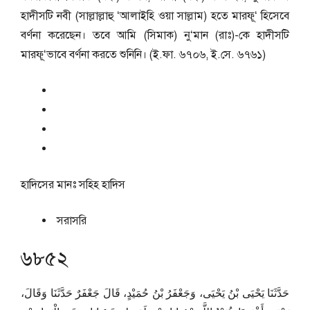
হাদীসটি নবী (সাল্লাল্লাহু ‘আলাইহি ওয়া সাল্লাম) হতে মারফূ‘ হিসেবে
বর্ণনা করেছেন। তবে আমি (সিমাক) নু‘মান (রাঃ)-কে হাদীসটি
মারফূ‘ভাবে বর্ণনা করতে শুনিনি। (ই.ফা. ৬৭০৬, ই.সে. ৬৭৬১)
হাদিসের মানঃ
সহিহ হাদিস
সরাসরি
৬৮৫২
حَدَّثَنَا يَحْيَى بْنُ يَحْيَى، وَجَعْفَرُ بْنُ حُمَيْدٍ، قَالَ جَعْفَرٌ حَدَّثَنَا وَقَالَ،