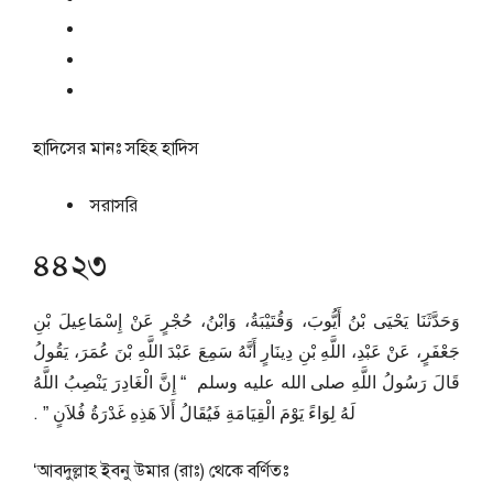
হাদিসের মানঃ
সহিহ হাদিস
সরাসরি
৪৪২৩
وَحَدَّثَنَا يَحْيَى بْنُ أَيُّوبَ، وَقُتَيْبَةُ، وَابْنُ، حُجْرٍ عَنْ إِسْمَاعِيلَ بْنِ
جَعْفَرٍ، عَنْ عَبْدِ، اللَّهِ بْنِ دِينَارٍ أَنَّهُ سَمِعَ عَبْدَ اللَّهِ بْنَ عُمَرَ، يَقُولُ
قَالَ رَسُولُ اللَّهِ صلى الله عليه وسلم ‏ “‏ إِنَّ الْغَادِرَ يَنْصِبُ اللَّهُ
لَهُ لِوَاءً يَوْمَ الْقِيَامَةِ فَيُقَالُ أَلاَ هَذِهِ غَدْرَةُ فُلاَنٍ ‏”‏ ‏.‏
‘আবদুল্লাহ ইবনু উমার (রাঃ) থেকে বর্ণিতঃ