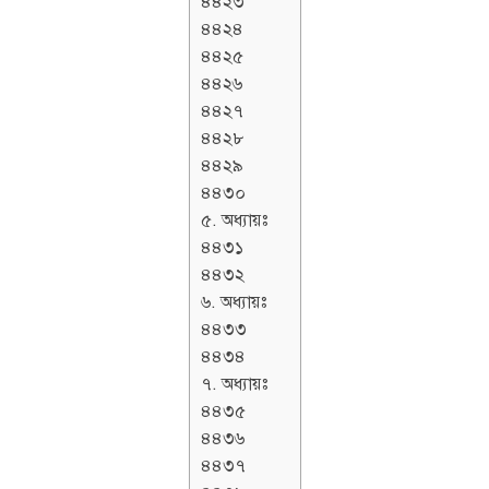
৪৪২৩
৪৪২৪
৪৪২৫
৪৪২৬
৪৪২৭
৪৪২৮
৪৪২৯
৪৪৩০
৫. অধ্যায়ঃ
৪৪৩১
৪৪৩২
৬. অধ্যায়ঃ
৪৪৩৩
৪৪৩৪
৭. অধ্যায়ঃ
৪৪৩৫
৪৪৩৬
৪৪৩৭