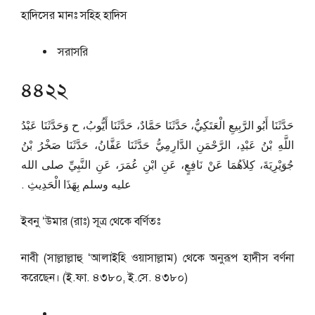
হাদিসের মানঃ
সহিহ হাদিস
সরাসরি
৪৪২২
حَدَّثَنَا أَبُو الرَّبِيعِ الْعَتَكِيُّ، حَدَّثَنَا حَمَّادٌ، حَدَّثَنَا أَيُّوبُ، ح وَحَدَّثَنَا عَبْدُ
اللَّهِ بْنُ عَبْدِ، الرَّحْمَنِ الدَّارِمِيُّ حَدَّثَنَا عَفَّانُ، حَدَّثَنَا صَخْرُ بْنُ
جُوَيْرِيَةَ، كِلاَهُمَا عَنْ نَافِعٍ، عَنِ ابْنِ عُمَرَ، عَنِ النَّبِيِّ صلى الله
عليه وسلم بِهَذَا الْحَدِيثِ ‏.‏
ইবনু ‘উমার (রাঃ) সূত্র থেকে বর্ণিতঃ
নাবী (সাল্লাল্লাহু ‘আলাইহি ওয়াসাল্লাম) থেকে অনুরূপ হাদীস বর্ণনা
করেছেন। (ই.ফা. ৪৩৮০, ই.সে. ৪৩৮০)