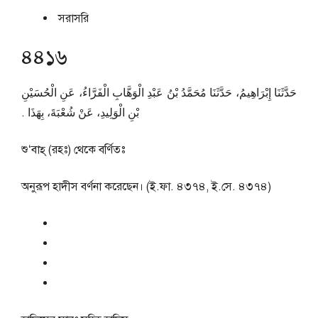
সরাসরি
৪৪১৬
حَدَّثَنَا إِبْرَاهِيمُ، حَدَّثَنَا مُحَمَّدُ بْنُ عَبْدِ الْوَهَّابِ الْفَرَّاءُ، عَنِ الْحُسَيْنِ
بْنِ الْوَلِيدِ، عَنْ شُعْبَةَ، بِهَذَا ‏.‏
শু‘বাহ্ (রহঃ) থেকে বর্ণিতঃ
অনুরূপ হাদীস বর্ণনা করেছেন। (ই.ফা. ৪৩৭৪, ই.সে. ৪৩৭৪)