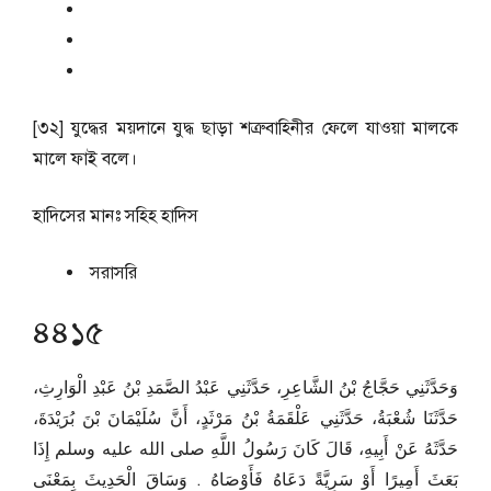
[৩২] যুদ্ধের ময়দানে যুদ্ধ ছাড়া শত্রুবাহিনীর ফেলে যাওয়া মালকে
মালে ফাই বলে।
হাদিসের মানঃ
সহিহ হাদিস
সরাসরি
৪৪১৫
وَحَدَّثَنِي حَجَّاجُ بْنُ الشَّاعِرِ، حَدَّثَنِي عَبْدُ الصَّمَدِ بْنُ عَبْدِ الْوَارِثِ،
حَدَّثَنَا شُعْبَةُ، حَدَّثَنِي عَلْقَمَةُ بْنُ مَرْثَدٍ، أَنَّ سُلَيْمَانَ بْنَ بُرَيْدَةَ،
حَدَّثَهُ عَنْ أَبِيهِ، قَالَ كَانَ رَسُولُ اللَّهِ صلى الله عليه وسلم إِذَا
بَعَثَ أَمِيرًا أَوْ سَرِيَّةً دَعَاهُ فَأَوْصَاهُ ‏.‏ وَسَاقَ الْحَدِيثَ بِمَعْنَى