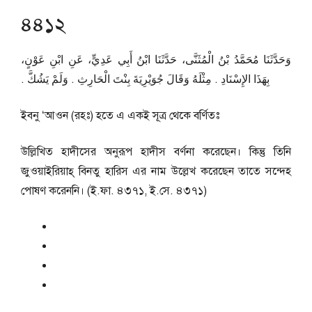
৪৪১২
وَحَدَّثَنَا مُحَمَّدُ بْنُ الْمُثَنَّى، حَدَّثَنَا ابْنُ أَبِي عَدِيٍّ، عَنِ ابْنِ عَوْنٍ،
بِهَذَا الإِسْنَادِ ‏.‏ مِثْلَهُ وَقَالَ جُوَيْرِيَةَ بِنْتَ الْحَارِثِ ‏.‏ وَلَمْ يَشُكَّ ‏.‏
ইবনু ‘আওন (রহঃ) হতে এ একই সূত্র থেকে বর্ণিতঃ
উল্লিখিত হাদীসের অনুরূপ হাদীস বর্ণনা করেছেন। কিন্তু তিনি
জুওয়াইরিয়াহ্ বিনতু হারিস এর নাম উল্লেখ করেছেন তাতে সন্দেহ
পোষণ করেননি। (ই.ফা. ৪৩৭১, ই.সে. ৪৩৭১)