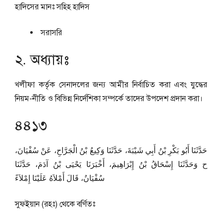
হাদিসের মানঃ
সহিহ হাদিস
সরাসরি
২. অধ্যায়ঃ
খলীফা কর্তৃক সেনাদলের জন্য আমীর নির্বাচিত করা এবং যুদ্ধের
নিয়ম-নীতি ও বিভিন্ন নির্দেশিকা সম্পর্কে তাদের উপদেশ প্রদান করা।
৪৪১৩
حَدَّثَنَا أَبُو بَكْرِ بْنُ أَبِي شَيْبَةَ، حَدَّثَنَا وَكِيعُ بْنُ الْجَرَّاحِ، عَنْ سُفْيَانَ،
ح وَحَدَّثَنَا إِسْحَاقُ بْنُ إِبْرَاهِيمَ، أَخْبَرَنَا يَحْيَى بْنُ آدَمَ، حَدَّثَنَا
سُفْيَانُ، قَالَ أَمْلاَهُ عَلَيْنَا إِمْلاَءً
সুফইয়ান (রহঃ) থেকে বর্ণিতঃ