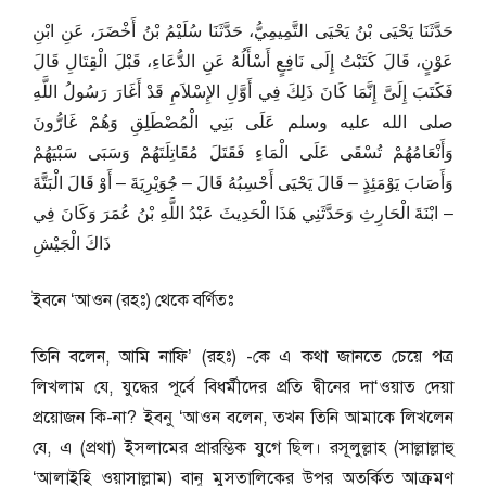
حَدَّثَنَا يَحْيَى بْنُ يَحْيَى التَّمِيمِيُّ، حَدَّثَنَا سُلَيْمُ بْنُ أَخْضَرَ، عَنِ ابْنِ
عَوْنٍ، قَالَ كَتَبْتُ إِلَى نَافِعٍ أَسْأَلُهُ عَنِ الدُّعَاءِ، قَبْلَ الْقِتَالِ قَالَ
فَكَتَبَ إِلَىَّ إِنَّمَا كَانَ ذَلِكَ فِي أَوَّلِ الإِسْلاَمِ قَدْ أَغَارَ رَسُولُ اللَّهِ
صلى الله عليه وسلم عَلَى بَنِي الْمُصْطَلِقِ وَهُمْ غَارُّونَ
وَأَنْعَامُهُمْ تُسْقَى عَلَى الْمَاءِ فَقَتَلَ مُقَاتِلَتَهُمْ وَسَبَى سَبْيَهُمْ
وَأَصَابَ يَوْمَئِذٍ – قَالَ يَحْيَى أَحْسِبُهُ قَالَ – جُوَيْرِيَةَ – أَوْ قَالَ الْبَتَّةَ
– ابْنَةَ الْحَارِثِ وَحَدَّثَنِي هَذَا الْحَدِيثَ عَبْدُ اللَّهِ بْنُ عُمَرَ وَكَانَ فِي
ذَاكَ الْجَيْشِ
ইবনে ‘আওন (রহঃ) থেকে বর্ণিতঃ
তিনি বলেন, আমি নাফি’ (রহঃ) -কে এ কথা জানতে চেয়ে পত্র
লিখলাম যে, যুদ্ধের পূর্বে বিধর্মীদের প্রতি দ্বীনের দা‘ওয়াত দেয়া
প্রয়োজন কি-না? ইবনু ‘আওন বলেন, তখন তিনি আমাকে লিখলেন
যে, এ (প্রথা) ইসলামের প্রারম্ভিক যুগে ছিল। রসূলুল্লাহ (সাল্লাল্লাহু
‘আলাইহি ওয়াসাল্লাম) বানূ মুসতালিকের উপর অতর্কিত আক্রমণ