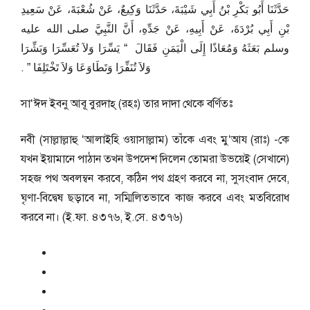
حَدَّثَنَا أَبُو بَكْرِ بْنُ أَبِي شَيْبَةَ، حَدَّثَنَا وَكِيعٌ، عَنْ شُعْبَةَ، عَنْ سَعِيدِ
بْنِ أَبِي بُرْدَةَ، عَنْ أَبِيهِ، عَنْ جَدِّهِ، أَنَّ النَّبِيَّ صلى الله عليه
وسلم بَعَثَهُ وَمُعَاذًا إِلَى الْيَمَنِ فَقَالَ ‏ “‏ يَسِّرَا وَلاَ تُعَسِّرَا وَبَشِّرَا
وَلاَ تُنَفِّرَا وَتَطَاوَعَا وَلاَ تَخْتَلِفَا ‏”‏ ‏.‏
সা‘ঈদ ইবনু আবূ বুরদাহ্ (রহঃ) তার দাদা থেকে বর্ণিতঃ
নবী (সাল্লাল্লাহু ‘আলাইহি ওয়াসাল্লাম) তাঁকে এবং মু‘আয (রাঃ) -কে
যখন ইয়ামানে পাঠান তখন উপদেশ দিলেন তোমরা উভয়েই (সেখানে)
সহজ পথ অবলম্বন করবে, কঠিন পথ গ্রহণ করবে না, সুসংবাদ দেবে,
ঘৃণা-বিদ্বেষ ছড়াবে না, সম্মিলিতভাবে কাজ করবে এবং মতবিরোধ
করবে না। (ই.ফা. ৪৩৭৬, ই.সে. ৪৩৭৬)