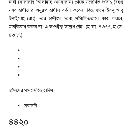
নাবী (সাল্লাল্লাহু ‘আলাইহি ওয়াসাল্লাম) থেকে উল্লেখিত শু‘বাহ্ (রহঃ)
-এর হাদীসের অনুরূপ হাদীস বর্ণনা করেন। কিন্তু যায়দ ইবনু আবূ
উনাইসাহ্ (রাঃ) -এর হাদীসে “এবং সম্মিলিতভাবে কাজ করবে,
মতবিরোধ করবে না” এ অংশটুকু উল্লেখ নেই। (ই.ফা. ৪৩৭৭, ই.সে.
৪৩৭৭)
হাদিসের মানঃ
সহিহ হাদিস
সরাসরি
৪৪২০