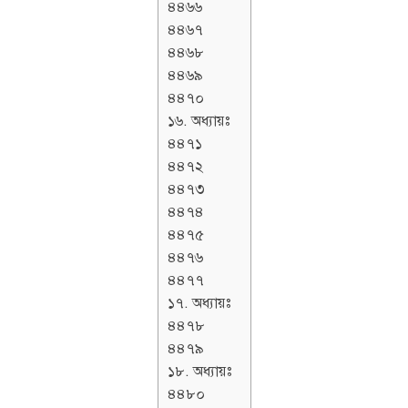
৪৪৬৬
৪৪৬৭
৪৪৬৮
৪৪৬৯
৪৪৭০
১৬. অধ্যায়ঃ
৪৪৭১
৪৪৭২
৪৪৭৩
৪৪৭৪
৪৪৭৫
৪৪৭৬
৪৪৭৭
১৭. অধ্যায়ঃ
৪৪৭৮
৪৪৭৯
১৮. অধ্যায়ঃ
৪৪৮০