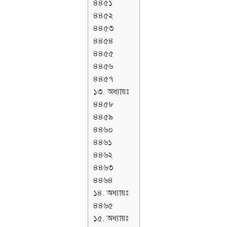
৪৪৫১
৪৪৫২
৪৪৫৩
৪৪৫৪
৪৪৫৫
৪৪৫৬
৪৪৫৭
১৩. অধ্যায়ঃ
৪৪৫৮
৪৪৫৯
৪৪৬০
৪৪৬১
৪৪৬২
৪৪৬৩
৪৪৬৪
১৪. অধ্যায়ঃ
৪৪৬৫
১৫. অধ্যায়ঃ