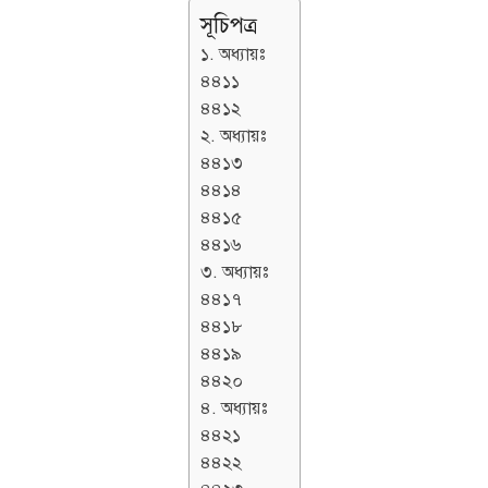
সূচিপত্র
১. অধ্যায়ঃ
৪৪১১
৪৪১২
২. অধ্যায়ঃ
৪৪১৩
৪৪১৪
৪৪১৫
৪৪১৬
৩. অধ্যায়ঃ
৪৪১৭
৪৪১৮
৪৪১৯
৪৪২০
৪. অধ্যায়ঃ
৪৪২১
৪৪২২