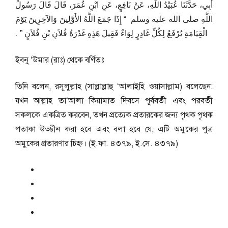
أَبِي، حَدَّثَنَا عُبَيْدُ اللَّهِ، عَنْ نَافِعٍ، عَنِ ابْنِ عُمَرَ، قَالَ قَالَ رَسُولُ
اللَّهِ صلى الله عليه وسلم ‏ “‏ إِذَا جَمَعَ اللَّهُ الأَوَّلِينَ وَالآخِرِينَ يَوْمَ
الْقِيَامَةِ يُرْفَعُ لِكُلِّ غَادِرٍ لِوَاءٌ فَقِيلَ هَذِهِ غَدْرَةُ فُلاَنِ بْنِ فُلاَنٍ ‏”‏ ‏.‏
ইবনু ‘উমার (রাঃ) থেকে বর্ণিতঃ
তিনি বলেন, রসূলুল্লাহ (সাল্লাল্লাহু ‘আলাইহি ওয়াসাল্লাম) বলেছেন:
যখন আল্লাহ তা‘আলা কিয়ামাত দিবসে পূর্ববর্তী এবং পরবর্তী
সকলকে একত্রিত করবেন, তখন প্রত্যেক প্রতারকের জন্য পৃথক পৃথক
পতাকা উড্ডীন করা হবে এবং বলা হবে যে, এটি অমুকের পুত্র
অমুকের প্রতারণার চিহ্ন। (ই.ফা. ৪৩৭৯, ই.সে. ৪৩৭৯)