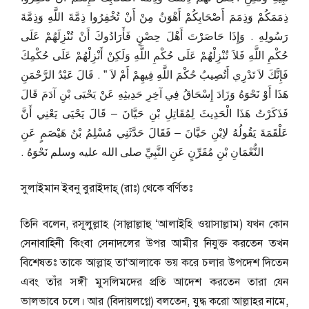
ذِمَمَكُمْ وَذِمَمَ أَصْحَابِكُمْ أَهْوَنُ مِنْ أَنْ تُخْفِرُوا ذِمَّةَ اللَّهِ وَذِمَّةَ
رَسُولِهِ ‏.‏ وَإِذَا حَاصَرْتَ أَهْلَ حِصْنٍ فَأَرَادُوكَ أَنْ تُنْزِلَهُمْ عَلَى
حُكْمِ اللَّهِ فَلاَ تُنْزِلْهُمْ عَلَى حُكْمِ اللَّهِ وَلَكِنْ أَنْزِلْهُمْ عَلَى حُكْمِكَ
فَإِنَّكَ لاَ تَدْرِي أَتُصِيبُ حُكْمَ اللَّهِ فِيهِمْ أَمْ لاَ ‏”‏ ‏.‏ قَالَ عَبْدُ الرَّحْمَنِ
هَذَا أَوْ نَحْوَهُ وَزَادَ إِسْحَاقُ فِي آخِرِ حَدِيثِهِ عَنْ يَحْيَى بْنِ آدَمَ قَالَ
فَذَكَرْتُ هَذَا الْحَدِيثَ لِمُقَاتِلِ بْنِ حَيَّانَ – قَالَ يَحْيَى يَعْنِي أَنَّ
عَلْقَمَةَ يَقُولُهُ لاِبْنِ حَيَّانَ – فَقَالَ حَدَّثَنِي مُسْلِمُ بْنُ هَيْصَمٍ عَنِ
النُّعْمَانِ بْنِ مُقَرِّنٍ عَنِ النَّبِيِّ صلى الله عليه وسلم نَحْوَهُ ‏.‏
সুলাইমান ইবনু বুরাইদাহ্ (রাঃ) থেকে বর্ণিতঃ
তিনি বলেন, রসূলুল্লাহ (সাল্লাল্লাহু ‘আলাইহি ওয়াসাল্লাম) যখন কোন
সেনাবাহিনী কিংবা সেনাদলের উপর আমীর নিযুক্ত করতেন তখন
বিশেষতঃ তাকে আল্লাহ তা‘আলাকে ভয় করে চলার উপদেশ দিতেন
এবং তাঁর সঙ্গী মুসলিমদের প্রতি আদেশ করতেন তারা যেন
ভালভাবে চলে। আর (বিদায়লগ্নে) বলতেন, যুদ্ধ করো আল্লাহর নামে,