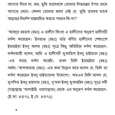
আসতে দিবে না, বরং তুমি তাদেরকে তোমার সিদ্ধান্তের উপর নেমে
আসতে দেবে। কেননা তোমার জানা নেই যে, তুমি তাদের মাঝে
আল্লাহর নির্দেশ বাস্তবায়িত করতে পারবে কি-না?
‘আবদুর রহমান (রহঃ) এ হাদীস কিংবা এ হাদীসের অনুরূপ হাদীসটি
বর্ণনা করেছেন। ইসহাক্ (রহঃ) তাঁর বর্ণিত হাদীসের শেষাংশে
ইয়াহইয়া ইবনু আদম (রহঃ) সূত্রে কিছু অতিরিক্ত বর্ণনা করেছেন।
বর্ণনাকারী বলেন, আমি এ হাদীসটি মুকাতিল ইবনু হাইয়্যান (রহঃ)
-এর কাছে বর্ণনা করেছি। তখন তিনি ইয়াহইয়া (রহঃ)
অর্থাৎ-‘আলকামাহ (রহঃ) -এর কথা উল্লেখ করে বলেন যে, তিনি তা
বর্ণনা করেছেন ইবনু হাইয়্যানের উদ্দেশ্যে। অতএব তিনি বলেন যে,
মুসলিম ইবনু হায়সাম (রহঃ), নু‘মান ইবনু মুকাররিন (রহঃ) সূত্রে নবী
(সাল্লাল্লাহু ‘আলাইহি ওয়াসাল্লাম) থেকে এর অনুরূপ বর্ণনা করেছেন।
(ই.ফা. ৪৩৭২, ই.সে. ৪৩৭২)