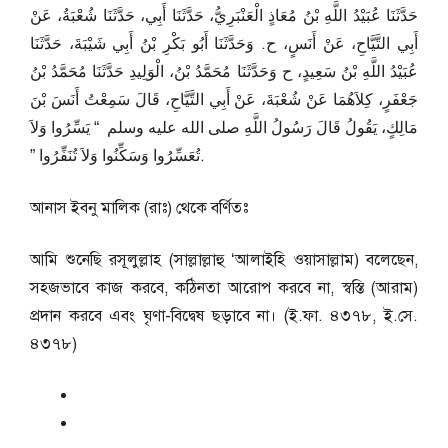
حَدَّثَنَا عُبَيْدُ اللَّهِ بْنُ مُعَاذٍ الْعَنْبَرِيُّ، حَدَّثَنَا أَبِي، حَدَّثَنَا شُعْبَةُ، عَنْ
أَبِي التَّيَّاحِ، عَنْ أَنَسٍ، ح. وَحَدَّثَنَا أَبُو بَكْرِ بْنُ أَبِي شَيْبَةَ، حَدَّثَنَا
عُبَيْدُ اللَّهِ بْنُ سَعِيدٍ، ح وَحَدَّثَنَا مُحَمَّدُ بْنُ، الْوَلِيدِ حَدَّثَنَا مُحَمَّدُ بْنُ
جَعْفَرٍ، كِلاَهُمَا عَنْ شُعْبَةَ، عَنْ أَبِي التَّيَّاحِ، قَالَ سَمِعْتُ أَنَسَ بْنَ
مَالِكٍ، يَقُولُ قَالَ رَسُولُ اللَّهِ صلى الله عليه وسلم ‏ “‏ يَسِّرُوا وَلاَ
تُعَسِّرُوا وَسَكِّنُوا وَلاَ تُنَفِّرُوا ‏”‏.
আনাস ইবনু মালিক (রাঃ) থেকে বর্ণিতঃ
আমি শুনেছি রসূলুল্লাহ (সাল্লাল্লাহু ‘আলাইহি ওয়াসাল্লাম) বলেছেন,
সহজভাবে কাজ করবে, কঠিনতা আরোপ করবে না, স্বস্তি (আরাম)
প্রদান করবে এবং ঘৃণা-বিদ্বেষ ছড়াবে না। (ই.ফা. ৪৩৭৮, ই.সে.
৪৩৭৮)