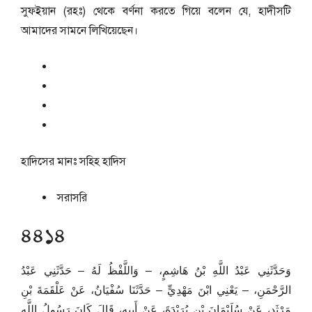
সুফইয়ান (রহঃ) থেকে বর্ণনা করতে গিয়ে বলেন যে, হাদীসটি
আমাদের সামনে লিখিয়েছেন।
হাদিসের মানঃ
সহিহ হাদিস
সরাসরি
৪৪১৪
وَحَدَّثَنِي عَبْدُ اللَّهِ بْنُ هَاشِمٍ، – وَاللَّفْظُ لَهُ – حَدَّثَنِي عَبْدُ
الرَّحْمَنِ، – يَعْنِي ابْنَ مَهْدِيٍّ – حَدَّثَنَا سُفْيَانُ، عَنْ عَلْقَمَةَ بْنِ
مَرْثَدٍ، عَنْ سُلَيْمَانَ بْنِ بُرَيْدَةَ، عَنْ أَبِيهِ، قَالَ كَانَ رَسُولُ اللَّهِ