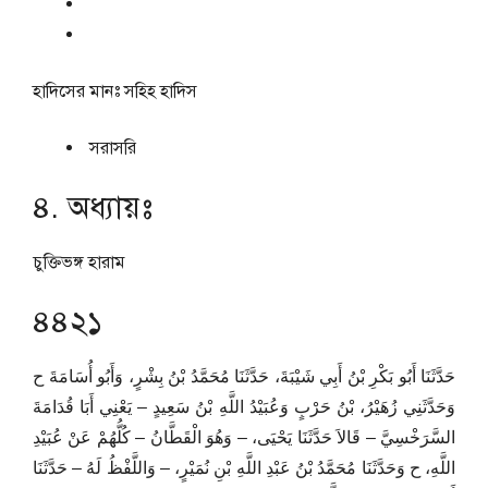
হাদিসের মানঃ
সহিহ হাদিস
সরাসরি
৪. অধ্যায়ঃ
চুক্তিভঙ্গ হারাম
৪৪২১
حَدَّثَنَا أَبُو بَكْرِ بْنُ أَبِي شَيْبَةَ، حَدَّثَنَا مُحَمَّدُ بْنُ بِشْرٍ، وَأَبُو أُسَامَةَ ح
وَحَدَّثَنِي زُهَيْرُ، بْنُ حَرْبٍ وَعُبَيْدُ اللَّهِ بْنُ سَعِيدٍ – يَعْنِي أَبَا قُدَامَةَ
السَّرَخْسِيَّ – قَالاَ حَدَّثَنَا يَحْيَى، – وَهُوَ الْقَطَّانُ – كُلُّهُمْ عَنْ عُبَيْدِ
اللَّهِ، ح وَحَدَّثَنَا مُحَمَّدُ بْنُ عَبْدِ اللَّهِ بْنِ نُمَيْرٍ، – وَاللَّفْظُ لَهُ – حَدَّثَنَا