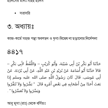
হাদিসের মানঃ
সহিহ হাদিস
সরাসরি
৩. অধ্যায়ঃ
কাজ-কর্মে সহজ পন্থা অবলম্বন ও ঘৃণা-বিদ্বেষ না ছড়ানোর নির্দেশনা
৪৪১৭
حَدَّثَنَا أَبُو بَكْرِ بْنُ أَبِي شَيْبَةَ، وَأَبُو كُرَيْبٍ – وَاللَّفْظُ لأَبِي بَكْرٍ –
قَالاَ حَدَّثَنَا أَبُو أُسَامَةَ عَنْ بُرَيْدِ بْنِ عَبْدِ اللَّهِ، عَنْ أَبِي بُرْدَةَ، عَنْ
أَبِي مُوسَى، قَالَ كَانَ رَسُولُ اللَّهِ صلى الله عليه وسلم إِذَا
بَعَثَ أَحَدًا مِنْ أَصْحَابِهِ فِي بَعْضِ أَمْرِهِ قَالَ ‏ “‏ بَشِّرُوا وَلاَ تُنَفِّرُوا
وَيَسِّرُوا وَلاَ تُعَسِّرُوا ‏”‏ ‏.‏
আবূ মূসা (রাঃ) থেকে বর্ণিতঃ