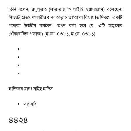
তিনি বলেন, রসূলুল্লাহ (সাল্লাল্লাহু ‘আলাইহি ওয়াসাল্লাম) বলেছেন:
নিশ্চয়ই প্রতারণাকারীর জন্য আল্লাহ তা‘আলা কিয়ামাত দিবসে একটি
পতাকা উড্ডীন করবেন। তখন বলা হবে যে, এটি অমুকের
ধোঁকাবাজির পতাকা। (ই.ফা. ৪৩৮১, ই.সে. ৪৩৮১)
হাদিসের মানঃ
সহিহ হাদিস
সরাসরি
৪৪২৪