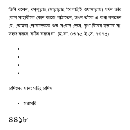
তিনি বলেন, রসূলুল্লাহ (সাল্লাল্লাহু ‘আলাইহি ওয়াসাল্লাম) যখন তাঁর
কোন সাহাবীকে কোন কাজে পাঠাতেন, তখন তাঁকে এ কথা বলতেন
যে, তোমরা লোকদেরকে শুভ সংবাদ দেবে; ঘৃণা-বিদ্বেষ ছড়াবে না,
সহজ করবে; কঠিন করবে না। (ই.ফা. ৪৩৭৫, ই.সে. ৭৩৭৫)
হাদিসের মানঃ
সহিহ হাদিস
সরাসরি
৪৪১৮