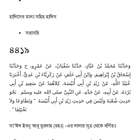
হাদিসের মানঃ
সহিহ হাদিস
সরাসরি
৪৪১৯
وَحَدَّثَنَا مُحَمَّدُ بْنُ عَبَّادٍ، حَدَّثَنَا سُفْيَانُ، عَنْ عَمْرٍو، ح وَحَدَّثَنَا
إِسْحَاقُ بْنُ إِبْرَاهِيمَ، وَابْنُ أَبِي خَلَفٍ عَنْ زَكَرِيَّاءَ بْنِ عَدِيٍّ، أَخْبَرَنَا
عُبَيْدُ اللَّهِ، عَنْ زَيْدِ بْنِ أَبِي أُنَيْسَةَ، كِلاَهُمَا عَنْ سَعِيدِ بْنِ أَبِي
بُرْدَةَ، عَنْ أَبِيهِ، عَنْ جَدِّهِ، عَنِ النَّبِيِّ صلى الله عليه وسلم ‏.‏ نَحْوَ
حَدِيثِ شُعْبَةَ وَلَيْسَ فِي حَدِيثِ زَيْدِ بْنِ أَبِي أُنَيْسَةَ ‏ “‏ وَتَطَاوَعَا وَلاَ
تَخْتَلِفَا ‏”‏ ‏.‏
সা’ঈদ ইবনু আবূ বুরদাহ (রহঃ) -এর দাদার সূত্র থেকে বর্ণিতঃ