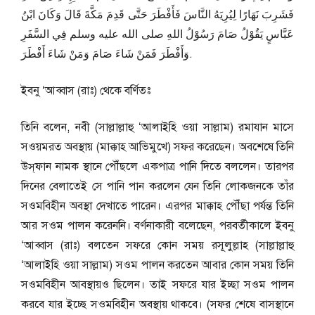
فَشَرِبَ نَهَارًا لِيُرِيَهُ النَّاسَ فَأَفْطَرَ حَتَّى قَدِمَ مَكَّةَ قَالَ وَكَانَ ابْنُ
عَبَّاسٍ يَقُوْلُ صَامَ رَسُوْلُ اللهِ صلى الله عليه وسلم فِي السَّفَرِ
وَأَفْطَرَ فَمَنْ شَاءَ صَامَ وَمَنْ شَاءَ أَفْطَرَ.
ইবনু ‘আব্বাস (রাঃ) থেকে বর্ণিতঃ
তিনি বলেন, নবী (সাল্লাল্লাহু ‘আলাইহি ওয়া সাল্লাম) রমাযান মাসে
সওয়মরত অবস্থায় (মাক্কাহ আভিমুখে) সফর করেছেন। অবশেষে তিনি
উস্‌ফান নামক স্থানে পৌঁছলে একপাত্র পানি দিতে বললেন। তারপর
দিনের বেলাতেই সে পানি পান করলেন যেন তিনি লোকজনকে তাঁর
সওমবিহীন অবস্থা দেখাতে পারেন। এরপর মাক্কাহ পৌঁছা পর্যন্ত তিনি
আর সওম পালন করেননি। বর্ণনাকারী বলেছেন, পরবর্তীকালে ইবনু
‘আব্বাস (রাঃ) বলতেন সফরে কোন সময় রসূলুল্লাহ (সাল্লাল্লাহু
‘আলাইহি ওয়া সাল্লাম) সওম পালন করতেন আবার কোন সময় তিনি
সওমবিহীন আবস্থায়ও ছিলেন। তাই সফরে যার ইচ্ছা সওম পালন
করবে যার ইচ্ছে সওমবিহীন অবস্থায় থাকবে। (সফর শেষে বাসস্থানে