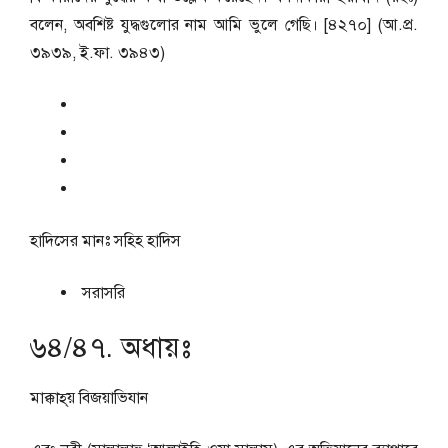
বলেন, অবশিষ্ট যুদ্ধগুলোর নাম আমি ভুলে গেছি। [৪২৭০] (আ.প্র.
৩৯৩৯, ই.ফা. ৩৯৪৩)
হাদিসের মানঃ
সহিহ হাদিস
সরাসরি
৬৪/৪৭. অধায়ঃ
মাক্কাহ্‌য় বিজয়াভিযান