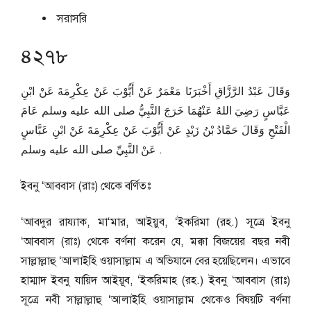
সরাসরি
৪২৭৮
وَقَالَ عَبْدُ الرَّزَّاقِ أَخْبَرَنَا مَعْمَرٌ عَنْ أَيُّوْبَ عَنْ عِكْرِمَةَ عَنْ ابْنِ
عَبَّاسٍ رَضِيَ اللهُ عَنْهُمَا خَرَجَ النَّبِيُّ صلى الله عليه وسلم عَامَ
الْفَتْحِ وَقَالَ حَمَّادُ بْنُ زَيْدٍ عَنْ أَيُّوْبَ عَنْ عِكْرِمَةَ عَنْ ابْنِ عَبَّاسٍ
عَنْ النَّبِيِّ صلى الله عليه وسلم .
ইবনু ‘আববাস (রাঃ) থেকে বর্ণিতঃ
‘আবদুর রায্যাক, মা‘মার, আইয়ুব, ‘ইকরিমা (রহ.) সূত্রে ইবনু
‘আববাস (রাঃ) থেকে বর্ণনা করেন যে, মক্কা বিজয়ের বছর নবী
সাল্লাল্লাহু ‘আলাইহি ওয়াসাল্লাম এ অভিযানে বের হয়েছিলেন। এভাবে
হাম্মাদ ইবনু যায়িদ আইয়ূব, ‘ইকরিমাহ (রহ.) ইবনু ‘আববাস (রাঃ)
সূত্রে নবী সাল্লাল্লাহু ‘আলাইহি ওয়াসাল্লাম থেকেও বিষয়টি বর্ণনা