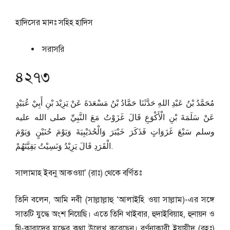
হাদিসের মানঃ
সহিহ হাদিস
সরাসরি
৪২৭৩
مُحَمَّدُ بْنُ عَبْدِ اللهِ حَدَّثَنَا حَمَّادُ بْنُ مَسْعَدَةَ عَنْ يَزِيْدَ بْنِ أَبِيْ عُبَيْدٍ
عَنْ سَلَمَةَ بْنِ الْأَكْوَعِ قَالَ غَزَوْتُ مَعَ النَّبِيِّ صلى الله عليه
وسلم سَبْعَ غَزَوَاتٍ فَذَكَرَ خَيْبَرَ وَالْحُدَيْبِيَةَ وَيَوْمَ حُنَيْنٍ وَيَوْمَ
الْقَرَدِ قَالَ يَزِيْدُ وَنَسِيْتُ بَقِيَّتَهُمْ.
সালামাহ ইবনু আকওয়া’ (রাঃ) থেকে বর্ণিতঃ
তিনি বলেন, আমি নবী (সাল্লাল্লাহু ‘আলাইহি ওয়া সাল্লাম)-এর সঙ্গে
সাতটি যুদ্ধে অংশ নিয়েছি। এতে তিনি খাইবার, হুদাইবিয়াহ, হুনায়ন ও
যি-কারাদের যুদ্ধের কথা উল্লেখ করেছেন। বর্ণনাকারী ইয়াযীদ (রহঃ)