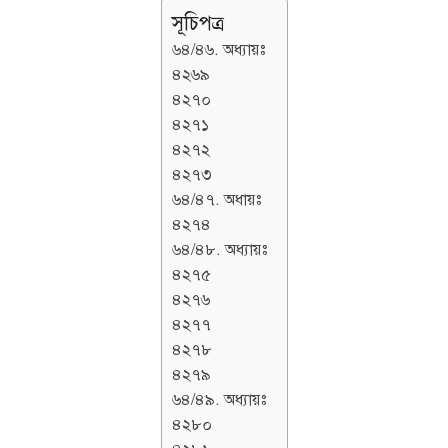
সূচিপত্র
৬৪/৪৬. অধ্যায়ঃ
৪২৬৯
৪২৭০
৪২৭১
৪২৭২
৪২৭৩
৬৪/৪৭. অধায়ঃ
৪২৭৪
৬৪/৪৮. অধ্যায়ঃ
৪২৭৫
৪২৭৬
৪২৭৭
৪২৭৮
৪২৭৯
৬৪/৪৯. অধ্যায়ঃ
৪২৮০