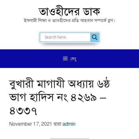
এড়িেয়
তাওহীদের ডাক
লেখায়
ইসলামী শিক্ষা ও তাওহীদের প্রতি আহবান সম্পর্কে ব্লগ।
যান
মেনু
বুখারী মাগাযী অধ্যায় ৬ষ্ঠ
ভাগ হাদিস নং ৪২৬৯ –
৪৩৩৭
November 17, 2021
দ্বারা
admin