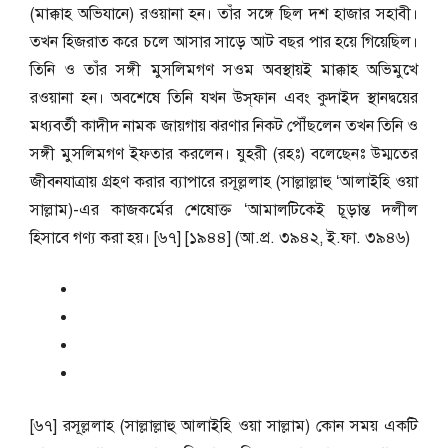
(মাক্কাহ অভিযানে) রওয়ানা হন। তাঁর সঙ্গে ছিল দশ হাজার সহাবী।
তখন হিজরাত করে চলে আসার সাড়ে আট বছর পার হয়ে গিয়েছিল।
তিনি ও তাঁর সঙ্গী মুসলিমগণ সওম অবস্থায়ই মাক্কাহ অভিমুখে
রওয়ানা হন। অবশেষে তিনি যখন উস্‌ফান এবং কুদাইদ স্থানদ্বয়ের
মধ্যবর্তী কাদীদ নামক জায়গায় ঝরণার নিকট পৌঁছলেন তখন তিনি ও
সঙ্গী মুসলিমগণ ইফতার করলেন। যুহরী (রহঃ) বলেছেনঃ উম্মতের
জীবনযাত্রায় গ্রহণ করার ব্যাপারে রসূল্ললাহ (সাল্লাল্লাহু ‘আলাইহি ওয়া
সাল্লাম)-এর কাজকর্মের শেষোক্ত ‘আমালটিকেই চূড়ান্ত দলীল
হিসাবে গণ্য করা হয়। [৬৭] [১৯৪৪] (আ.প্র. ৩৯৪২, ই.ফা. ৩৯৪৬)
[৬৭] রসূল্ললাহ (সাল্লাল্লাহু আলাইহি ওয়া সাল্লাম) কোন সময় একটি