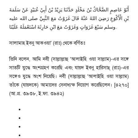
أَبُوْ عَاصِمٍ الضَّحَّاكُ بْنُ مَخْلَدٍ حَدَّثَنَا يَزِيْدُ بْنُ أَبِيْ عُبَيْدٍ عَنْ سَلَمَةَ
بْنِ الْأَكْوَعِ رَضِيَ اللهُ عَنْهُ قَالَ غَزَوْتُ مَعَ النَّبِيِّ صلى الله عليه
وسلم سَبْعَ غَزَوَاتٍ وَغَزَوْتُ مَعَ ابْنِ حَارِثَةَ اسْتَعْمَلَهُ عَلَيْنَا.
সালামাহ ইবনু আকওয়া’ (রাঃ) থেকে বর্ণিতঃ
তিনি বলেন, আমি নবী (সাল্লাল্লাহু ‘আলাইহি ওয়া সাল্লাম)-এর সঙ্গে
সাতটি যুদ্ধে অংশগ্রহণ করেছি এবং যায়দ ইবনু হারিসাহ্‌ (রাঃ)-এর
সঙ্গেও যুদ্ধে অংশ নিয়েছি। নবী (সাল্লাল্লাহু ‘আলাইহি ওয়া সাল্লাম)
তাঁকে (যায়দকে) আমাদের সেনাধ্যক্ষ নিয়োগ করেছিলেন। [৪২৭০]
(আ.প্র. ৩৯৩৮, ই.ফা. ৩৯৪২)