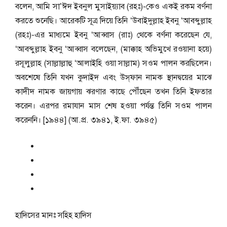
বলেন, আমি সা’ঈদ ইবনুল মুসাইয়্যাব (রহঃ)-কেও একই রকম বর্ণনা
করতে শুনেছি। আরেকটি সূত্র দিয়ে তিনি ‘উবাইদুল্লাহ ইবনু ‘আবব্দুল্লাহ
(রহঃ)-এর মাধ্যমে ইবনু ‘আব্বাস (রাঃ) থেকে বর্ণনা করেছেন যে,
‘আবব্দুল্লাহ ইবনু ‘আব্বাস বলেছেন, (মাক্কাহ অভিমুখে রওয়ানা হয়ে)
রসূলুল্লাহ (সাল্লাল্লাহু ‘আলাইহি ওয়া সাল্লাম) সওম পালন করছিলেন।
অবশেষে তিনি যখন কুদাইদ এবং উস্‌ফান নামক স্থানদ্বয়ের মাঝে
কাদীদ নামক জায়গায় ঝরণার কাছে পৌঁছেন তখন তিনি ইফতার
করেন। এরপর রমাযান মাস শেষ হওয়া পর্যন্ত তিনি সওম পালন
করেননি। [১৯৪৪] (আ.প্র. ৩৯৪১, ই.ফা. ৩৯৪৫)
হাদিসের মানঃ
সহিহ হাদিস