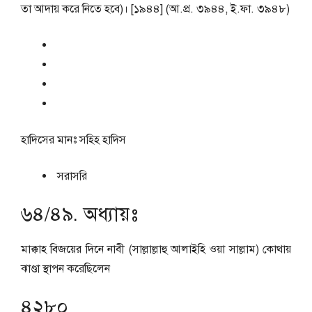
তা আদায় করে নিতে হবে)। [১৯৪৪] (আ.প্র. ৩৯৪৪, ই.ফা. ৩৯৪৮)
হাদিসের মানঃ
সহিহ হাদিস
সরাসরি
৬৪/৪৯. অধ্যায়ঃ
মাক্কাহ বিজয়ের দিনে নাবী (সাল্লাল্লাহু আলাইহি ওয়া সাল্লাম) কোথায়
ঝাণ্ডা স্থাপন করেছিলেন
৪২৮০