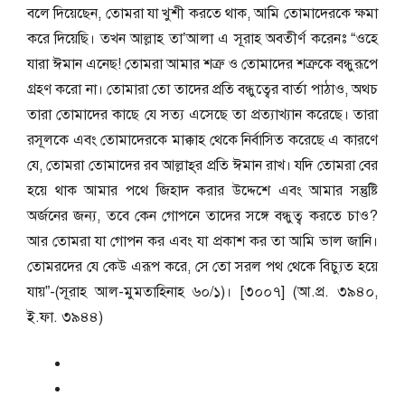
বলে দিয়েছেন, তোমরা যা খুশী করতে থাক, আমি তোমাদেরকে ক্ষমা
করে দিয়েছি। তখন আল্লাহ তা’আলা এ সূরাহ অবতীর্ণ করেনঃ “ওহে
যারা ঈমান এনেছ! তোমরা আমার শত্রু ও তোমাদের শত্রুকে বন্ধুরূপে
গ্রহণ করো না। তোমারা তো তাদের প্রতি বন্ধুত্বের বার্তা পাঠাও, অথচ
তারা তোমাদের কাছে যে সত্য এসেছে তা প্রত্যাখ্যান করেছে। তারা
রসূলকে এবং তোমাদেরকে মাক্কাহ থেকে নির্বাসিত করেছে এ কারণে
যে, তোমরা তোমাদের রব আল্লাহ্‌র প্রতি ঈমান রাখ। যদি তোমরা বের
হয়ে থাক আমার পথে জিহাদ করার উদ্দেশে এবং আমার সন্তুষ্টি
অর্জনের জন্য, তবে কেন গোপনে তাদের সঙ্গে বন্ধুত্ব করতে চাও?
আর তোমরা যা গোপন কর এবং যা প্রকাশ কর তা আমি ভাল জানি।
তোমরদের যে কেউ এরূপ করে, সে তো সরল পথ থেকে বিচ্যুত হয়ে
যায়”-(সূরাহ আল-মুমতাহিনাহ ৬০/১)। [৩০০৭] (আ.প্র. ৩৯৪০,
ই.ফা. ৩৯৪৪)