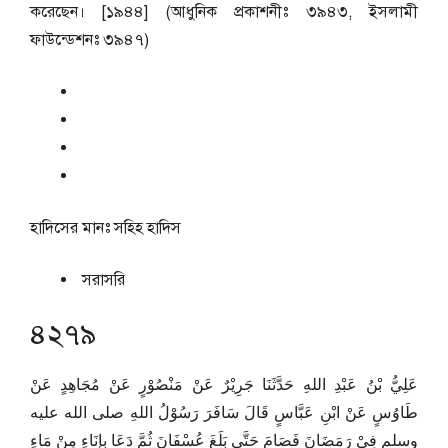
করেছেন। [১৯৪৪] (আধুনিক প্রকাশনীঃ ৩৯৪৩, ইসলামী
ফাউন্ডেশনঃ ৩৯৪৭)
হাদিসের মানঃ
সহিহ হাদিস
সরাসরি
৪২৭৯
عَلِيُّ بْنُ عَبْدِ اللهِ حَدَّثَنَا جَرِيْرٌ عَنْ مَنْصُوْرٍ عَنْ مُجَاهِدٍ عَنْ
طَاوُسٍ عَنْ ابْنِ عَبَّاسٍ قَالَ سَافَرَ رَسُوْلُ اللهِ صلى الله عليه
وسلم فِيْ رَمَضَانَ فَصَامَ حَتَّى بَلَغَ عُسْفَانَ ثُمَّ دَعَا بِإِنَاءٍ مِنْ مَاءٍ