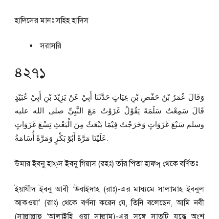
হাদিসের মানঃ
সহিহ হাদিস
সরাসরি
৪২৭১
وَقَالَ عُمَرُ بْنُ حَفْصِ بْنِ غِيَاثٍ حَدَّثَنَا أَبِيْ عَنْ يَزِيْدَ بْنِ أَبِيْ عُبَيْدٍ
قَالَ سَمِعْتُ سَلَمَةَ يَقُوْلُ غَزَوْتُ مَعَ النَّبِيِّ صلى الله عليه
وسلم سَبْعَ غَزَوَاتٍ وَخَرَجْتُ فِيْمَا يَبْعَثُ مِنَ الْبَعْثِ تِسْعَ غَزَوَاتٍ
عَلَيْنَا مَرَّةً أَبُوْ بَكْرٍ وَمَرَّةً أُسَامَةُ.
উমার ইবনু হাফ্‌স ইবনু গিয়াস (রহঃ) তাঁর পিতা হাফস্‌ থেকে বর্ণিতঃ
ইয়াযীদ ইবনু আবী ‘উবাইদাহ (রাঃ)-এর মাধ্যমে সালামাহ ইবনুল
আকওয়া’ (রাঃ) থেকে বর্ণনা করেন যে, তিনি বলেছেন, আমি নবী
(সাল্লাল্লাহু ‘আলাইহি ওয়া সাল্লাম)-এর সঙ্গে সাতটি যুদ্ধে অংশ