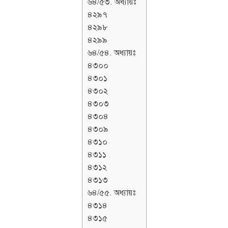
৬৪/৫৩. অধ্যায়ঃ
৪২৯৭
৪২৯৮
৪২৯৯
৬৪/৫৪. অধ্যায়ঃ
৪৩০০
৪৩০১
৪৩০২
৪৩০৩
৪৩০৪
৪৩০৯
৪৩১০
৪৩১১
৪৩১২
৪৩১৩
৬৪/৫৫. অধ্যায়ঃ
৪৩১৪
৪৩১৫