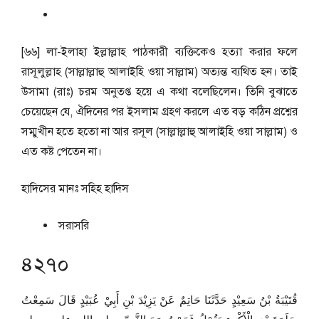
[৬৬] লা-ইলাহা ইল্লাল্লাহ পাঠকারী ব্যক্তিকেও হত্যা করার ফলে
রাসূলুল্লাহ (সাল্লাল্লাহু আলাইহি ওয়া সাল্লাম) অত্যন্ত ব্যথিত হন। তাই
উসামা (রাঃ) চরম অনুতপ্ত হয়ে এ কথা বলেছিলেন। তিনি বুঝাতে
চেয়েছেন যে, ঐদিনের পর ইসলাম গ্রহণ করলে এত বড় কঠিন প্রশ্নের
সম্মুখীন হতে হতো না আর রসূল (সাল্লাল্লাহু আলাইহি ওয়া সাল্লাম) ও
এত কষ্ট পেতেন না।
হাদিসের মানঃ
সহিহ হাদিস
সরাসরি
৪২৭০
قُتَيْبَةُ بْنُ سَعِيْدٍ حَدَّثَنَا حَاتِمٌ عَنْ يَزِيْدَ بْنِ أَبِيْ عُبَيْدٍ قَالَ سَمِعْتُ