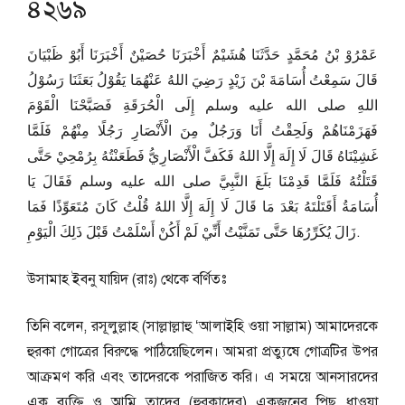
৪২৬৯
عَمْرُوْ بْنُ مُحَمَّدٍ حَدَّثَنَا هُشَيْمٌ أَخْبَرَنَا حُصَيْنٌ أَخْبَرَنَا أَبُوْ ظَبْيَانَ
قَالَ سَمِعْتُ أُسَامَةَ بْنَ زَيْدٍ رَضِيَ اللهُ عَنْهُمَا يَقُوْلُ بَعَثَنَا رَسُوْلُ
اللهِ صلى الله عليه وسلم إِلَى الْحُرَقَةِ فَصَبَّحْنَا الْقَوْمَ
فَهَزَمْنَاهُمْ وَلَحِقْتُ أَنَا وَرَجُلٌ مِنَ الْأَنْصَارِ رَجُلًا مِنْهُمْ فَلَمَّا
غَشِيْنَاهُ قَالَ لَا إِلَهَ إِلَّا اللهُ فَكَفَّ الْأَنْصَارِيُّ فَطَعَنْتُهُ بِرُمْحِيْ حَتَّى
قَتَلْتُهُ فَلَمَّا قَدِمْنَا بَلَغَ النَّبِيَّ صلى الله عليه وسلم فَقَالَ يَا
أُسَامَةُ أَقَتَلْتَهُ بَعْدَ مَا قَالَ لَا إِلَهَ إِلَّا اللهُ قُلْتُ كَانَ مُتَعَوِّذًا فَمَا
زَالَ يُكَرِّرُهَا حَتَّى تَمَنَّيْتُ أَنِّيْ لَمْ أَكُنْ أَسْلَمْتُ قَبْلَ ذَلِكَ الْيَوْمِ.
উসামাহ ইবনু যায়িদ (রাঃ) থেকে বর্ণিতঃ
তিনি বলেন, রসূলুল্লাহ (সাল্লাল্লাহু ‘আলাইহি ওয়া সাল্লাম) আমাদেরকে
হুরকা গোত্রের বিরুদ্ধে পাঠিয়েছিলেন। আমরা প্রত্যুষে গোত্রটির উপর
আক্রমণ করি এবং তাদেরকে পরাজিত করি। এ সময়ে আনসারদের
এক ব্যক্তি ও আমি তাদের (হুরকাদের) একজনের পিছু ধাওয়া