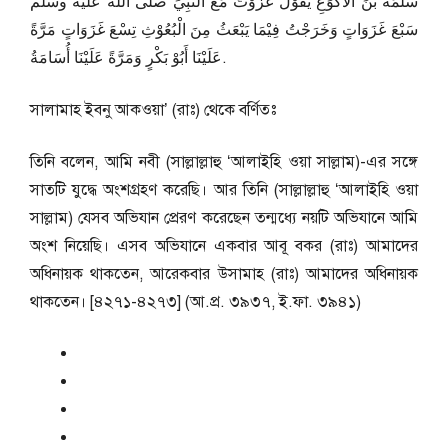
سَلَمَةَ بْنَ الْأَكْوَعِ يَقُوْلُ غَزَوْتُ مَعَ النَّبِيِّ صلى الله عليه وسلم
سَبْعَ غَزَوَاتٍ وَخَرَجْتُ فِيْمَا يَبْعَثُ مِنَ الْبُعُوْثِ تِسْعَ غَزَوَاتٍ مَرَّةً
عَلَيْنَا أَبُوْ بَكْرٍ وَمَرَّةً عَلَيْنَا أُسَامَةُ.
সালামাহ ইবনু আকওয়া’ (রাঃ) থেকে বর্ণিতঃ
তিনি বলেন, আমি নবী (সাল্লাল্লাহু ‘আলাইহি ওয়া সাল্লাম)-এর সঙ্গে
সাতটি যুদ্ধে অংশগ্রহণ করেছি। আর তিনি (সাল্লাল্লাহু ‘আলাইহি ওয়া
সাল্লাম) যেসব অভিযান প্রেরণ করেছেন তন্মধ্যে নয়টি অভিযানে আমি
অংশ নিয়েছি। এসব অভিযানে একবার আবূ বকর (রাঃ) আমাদের
অধিনায়ক থাকতেন, আরেকবার উসামাহ (রাঃ) আমাদের অধিনায়ক
থাকতেন। [৪২৭১-৪২৭৩] (আ.প্র. ৩৯৩৭, ই.ফা. ৩৯৪১)