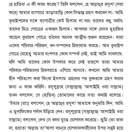
হে হাতিব! এ কী কাজ করেছ? তিনি বললেন, হে আল্লাহ্‌র রসূল! (দয়া
করে) আমার ব্যাপারে তাড়াতাড়ি কোন সিদ্ধান্ত গ্রহণ করবেন না। আমি
কুরাইশদের সঙ্গে স্বগোত্রীয় কেউ ছিলাম না বরং তাদের বন্ধু অর্থাৎ
তাদের মিত্র গোত্রের একজন ছিলাম। আপনার সঙ্গে যেসব মুহাজির
আছেন কুরায়শ গোত্রে তাঁদের অনেক আত্মীয়-স্বজন রয়েছেন। যারা
এদের পরিবার-পরিজন, ধন-সম্পদের হিফাযাত করছে। আর কুরাইশ
গোত্রে যেহেতু আমার বংশগত কোন সম্পর্ক নেই, তাই আমি ভাবলাম,
যদি আমি তাদের কোন উপকার করে দেই তাহলে তারা আমার
পরিবার-পরিজনের হিফাযাতে এগিয়ে আসবে। কখনো আমি আমার
দ্বীন পরিত্যাগ করা কিংবা ইসলাম গ্রহনের পর কুফরকে গ্রহণ করার
জন্য এ কাজ করিনি। রসূলুল্লাহ (সাল্লাল্লাহু ‘আলাইহি ওয়া সাল্লাম)
তখন বললেন, সে (হাতিব) তোমাদের কাছে সত্য কথাই বলেছে।
‘উমার (রাঃ) বললেন, হে আল্লাহ্‌র রসূল! আমাকে অনুমতি দিন, আমি
এ মুনাফিকের গর্দান উড়িয়ে দেব। রসূলুল্লাহ (সাল্লাল্লাহু ‘আলাইহি ওয়া
সাল্লাম) বললেন, দেখ সে বদর যুদ্ধে যোগদান করেছে। তুমি তো জান
না, হয়তো আল্লাহ তা’আলা বাদ্‌রে যোগদানকারীদের উপর সন্তুষ্ট হয়ে