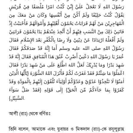
رَسُوْلَ اللهِ لَا تَعْجَلْ عَلَيَّ إِنِّيْ كُنْتُ امْرًَا مُلْصَقًا فِيْ قُرَيْشٍ
يَقُوْلُ كُنْتُ حَلِيْفًا وَلَمْ أَكُنْ مِنْ أَنْفُسِهَا وَكَانَ مَنْ مَعَكَ مِنَ
الْمُهَاجِرِيْنَ مَنْ لَهُمْ قَرَابَاتٌ يَحْمُوْنَ أَهْلِيْهِمْ وَأَمْوَالَهُمْ فَأَحْبَبْتُ إِذْ
فَاتَنِيْ ذَلِكَ مِنْ النَّسَبِ فِيْهِمْ أَنْ أَتَّخِذَ عِنْدَهُمْ يَدًا يَحْمُوْنَ قَرَابَتِيْ
وَلَمْ أَفْعَلْهُ ارْتِدَادًا عَنْ دِيْنِيْ وَلَا رِضًا بِالْكُفْرِ بَعْدَ الإِسْلَامِ فَقَالَ
رَسُوْلُ اللهِ صلى الله عليه وسلم أَمَا إِنَّهُ قَدْ صَدَقَكُمْ فَقَالَ
عُمَرُ يَا رَسُوْلَ اللهِ دَعْنِيْ أَضْرِبْ عُنُقَ هَذَا الْمُنَافِقِ فَقَالَ إِنَّهُ قَدْ
شَهِدَ بَدْرًا وَمَا يُدْرِيْكَ لَعَلَّ اللهَ اطَّلَعَ عَلَى مَنْ شَهِدَ بَدْرًا فَقَالَ
اعْمَلُوْا مَا شِئْتُمْ فَقَدْ غَفَرْتُ لَكُمْ فَأَنْزَلَ اللهُ السُّوْرَةَ {يٰٓأَيُّهَا الَّذِيْنَ
اٰمَنُوْا لَا تَتَّخِذُوْا عَدُوِّيْ وَعَدُوَّكُمْ أَوْلِيَآءَ تُلْقُوْنَ إِلَيْهِمْ بِالْمَوَدَّةِ وَقَدْ
كَفَرُوْا بِمَا جَآءَكُمْ مِّنَ الْحَقِّ} إِلَى قَوْلِهِ {فَقَدْ ضَلَّ سَوَآءَ
السَّبِيْلِ}.
আলী (রাঃ) থেকে বর্ণিতঃ
তিনি বলেন, আমাকে এবং যুবায়র ও মিকদাদ (রাঃ)-কে রসূলুল্লাহ