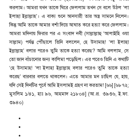
করলাম। আমরা যখন তাকে ঘিরে ফেললাম তখন সে বলে উঠল ‘লা
ইলাহা ইল্লাল্লাহ’। এ বাক্য শুনে আনসারী তার অস্ত্র সামনে নিলেন।
কিন্তু আমি তাকে আমার বর্শা দিয়ে আঘাত করে হত্যা করে ফেললাম।
আমরা মদিনায় ফিরার পর এ সংবাদ নবী (সাল্লাল্লাহু ‘আলাইহি ওয়া
সাল্লাম) পর্যন্ত পৌঁছালে তিনি বললেন, হে উসামাহ! ‘লা ইলাহা
ইল্লাল্লাহ’ বলার পরেও তুমি তাকে হত্যা করেছ? আমি বললাম, সে
তো জান বাঁচানোর জন্য কালিমা পড়েছিল। এর পরেও তিনি এ কথাটি
‘হে উসামাহ! ‘লা ইলাহা ইল্লাল্লাহ বলার পরেও তুমি তাকে হত্যা
করেছ’ বারবার বলতে থাকলেন। এতে আমার মন চাছিল যে, হায়,
যদি সেই দিনটির পূর্বে আমি ইসলামই গ্রহণ না করতাম! [৬৬] [৬৮৭২;
মুসলিম ১/৪১, হাঃ ৯৬, আহমাদ ২১৮০৪] (আ.প্র. ৩৯৩৬, ই.ফা.
৩৯৪০)