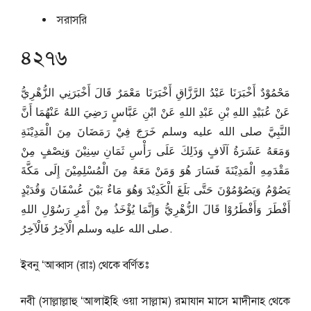
সরাসরি
৪২৭৬
مَحْمُوْدٌ أَخْبَرَنَا عَبْدُ الرَّزَّاقِ أَخْبَرَنَا مَعْمَرٌ قَالَ أَخْبَرَنِي الزُّهْرِيُّ
عَنْ عُبَيْدِ اللهِ بْنِ عَبْدِ اللهِ عَنْ ابْنِ عَبَّاسٍ رَضِيَ اللهُ عَنْهُمَا أَنَّ
النَّبِيَّ صلى الله عليه وسلم خَرَجَ فِيْ رَمَضَانَ مِنَ الْمَدِيْنَةِ
وَمَعَهُ عَشَرَةُ آلَافٍ وَذَلِكَ عَلَى رَأْسِ ثَمَانِ سِنِيْنَ وَنِصْفٍ مِنْ
مَقْدَمِهِ الْمَدِيْنَةَ فَسَارَ هُوَ وَمَنْ مَعَهُ مِنَ الْمُسْلِمِيْنَ إِلَى مَكَّةَ
يَصُوْمُ وَيَصُوْمُوْنَ حَتَّى بَلَغَ الْكَدِيْدَ وَهُوَ مَاءٌ بَيْنَ عُسْفَانَ وَقُدَيْدٍ
أَفْطَرَ وَأَفْطَرُوْا قَالَ الزُّهْرِيُّ وَإِنَّمَا يُؤْخَذُ مِنْ أَمْرِ رَسُوْلِ اللهِ
صلى الله عليه وسلم الْآخِرُ فَالْآخِرُ.
ইবনু ‘আব্বাস (রাঃ) থেকে বর্ণিতঃ
নবী (সাল্লাল্লাহু ‘আলাইহি ওয়া সাল্লাম) রমাযান মাসে মাদীনাহ থেকে