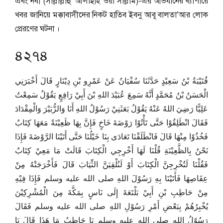
এবং নবী (সাল্লাল্লাহু ‘আলাইহি ওয়া সাল্লাম)-এর অভিযানের ব্যাপারে
খবর জানিয়ে মক্কাবাসীদের নিকট হাতিব ইবনু আবূ বালতা’আর লোক
প্রেরণের ঘটনা ।
৪২৭৪
قُتَيْبَةُ بْنُ سَعِيْدٍ حَدَّثَنَا سُفْيَانُ عَنْ عَمْرِو بْنِ دِيْنَارٍ قَالَ أَخْبَرَنِي
الْحَسَنُ بْنُ مُحَمَّدٍ أَنَّهُ سَمِعَ عُبَيْدَ اللهِ بْنَ أَبِيْ رَافِعٍ يَقُوْلُ سَمِعْتُ
عَلِيًّا رَضِيَ اللهُ عَنْهُ يَقُوْلُ بَعَثَنِيْ رَسُوْلُ اللهِ أَنَا وَالزُّبَيْرَ وَالْمِقْدَادَ
فَقَالَ انْطَلِقُوْا حَتَّى تَأْتُوْا رَوْضَةَ خَاخٍ فَإِنَّ بِهَا ظَعِيْنَةً مَعَهَا كِتَابٌ
فَخُذُوْا مِنْهَا قَالَ فَانْطَلَقْنَا تَعَادَى بِنَا خَيْلُنَا حَتَّى أَتَيْنَا الرَّوْضَةَ فَإِذَا
نَحْنُ بِالظَّعِيْنَةِ قُلْنَا لَهَا أَخْرِجِي الْكِتَابَ قَالَتْ مَا مَعِيْ كِتَابٌ
فَقُلْنَا لَتُخْرِجِنَّ الْكِتَابَ أَوْ لَنُلْقِيَنَّ الثِّيَابَ قَالَ فَأَخْرَجَتْهُ مِنْ
عِقَاصِهَا فَأَتَيْنَا بِهِ رَسُوْلَ اللهِ صلى الله عليه وسلم فَإِذَا فِيْهِ
مِنْ حَاطِبِ بْنِ أَبِيْ بَلْتَعَةَ إِلَى نَاسٍ بِمَكَّةَ مِنَ الْمُشْرِكِيْنَ
يُخْبِرُهُمْ بِبَعْضِ أَمْرِ رَسُوْلِ اللهِ صلى الله عليه وسلم فَقَالَ
رَسُوْلُ اللهِ صلى الله عليه وسلم يَا حَاطِبُ مَا هَذَا قَالَ يَا