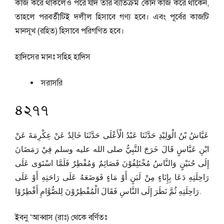
কাজ করে থাকলেও পরে যদি তার ব্যতিক্রম কোন কাজ করে থাকেন,
তাহলে পরবর্তীটিই দলীল হিসাবে গণ্য হবে। এবং পূর্বের কাজটি
মানসূখ (রহিত) হিসাবে পরিগণিত হবে।
হাদিসের মানঃ
সহিহ হাদিস
সরাসরি
৪২৭৭
عَيَّاشُ بْنُ الْوَلِيْدِ حَدَّثَنَا عَبْدُ الْأَعْلَى حَدَّثَنَا خَالِدٌ عَنْ عِكْرِمَةَ عَنْ
ابْنِ عَبَّاسٍ قَالَ خَرَجَ النَّبِيُّ صلى الله عليه وسلم فِيْ رَمَضَانَ
إِلَى حُنَيْنٍ وَالنَّاسُ مُخْتَلِفُوْنَ فَصَائِمٌ وَمُفْطِرٌ فَلَمَّا اسْتَوَى عَلَى
رَاحِلَتِهِ دَعَا بِإِنَاءٍ مِنْ لَبَنٍ أَوْ مَاءٍ فَوَضَعَهُ عَلَى رَاحَتِهِ أَوْ عَلَى
رَاحِلَتِهِ ثُمَّ نَظَرَ إِلَى النَّاسِ فَقَالَ الْمُفْطِرُوْنَ لِلصُّوَّامِ أَفْطِرُوْا.
ইবনু ‘আব্বাস (রাঃ) থেকে বর্ণিতঃ