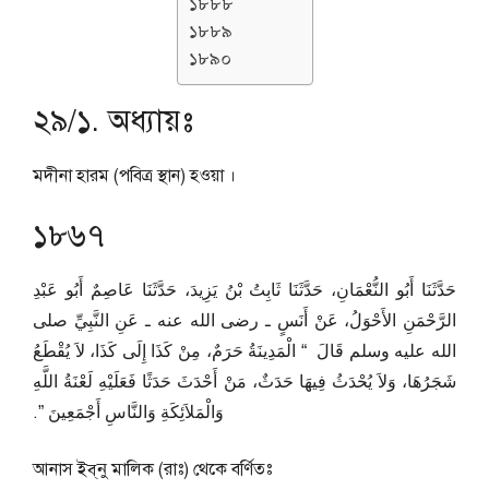
১৮৮৮
১৮৮৯
১৮৯০
২৯/১. অধ্যায়ঃ
মদীনা হারম (পবিত্র স্থান) হওয়া ।
১৮৬৭
حَدَّثَنَا أَبُو النُّعْمَانِ، حَدَّثَنَا ثَابِتُ بْنُ يَزِيدَ، حَدَّثَنَا عَاصِمٌ أَبُو عَبْدِ
الرَّحْمَنِ الأَحْوَلُ، عَنْ أَنَسٍ ـ رضى الله عنه ـ عَنِ النَّبِيِّ صلى
الله عليه وسلم قَالَ ‏ “‏ الْمَدِينَةُ حَرَمٌ، مِنْ كَذَا إِلَى كَذَا، لاَ يُقْطَعُ
شَجَرُهَا، وَلاَ يُحْدَثُ فِيهَا حَدَثٌ، مَنْ أَحْدَثَ حَدَثًا فَعَلَيْهِ لَعْنَةُ اللَّهِ
وَالْمَلاَئِكَةِ وَالنَّاسِ أَجْمَعِينَ ‏”‏‏.‏
আনাস ইব্‌নু মালিক (রাঃ) থেকে বর্ণিতঃ