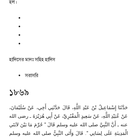
হল।
হাদিসের মানঃ
সহিহ হাদিস
সরাসরি
১৮৬৯
حَدَّثَنَا إِسْمَاعِيلُ بْنُ عَبْدِ اللَّهِ، قَالَ حَدَّثَنِي أَخِي، عَنْ سُلَيْمَانَ،
عَنْ عُبَيْدِ اللَّهِ، عَنْ سَعِيدٍ الْمَقْبُرِيِّ، عَنْ أَبِي هُرَيْرَةَ ـ رضى الله
عنه ـ أَنَّ النَّبِيَّ صلى الله عليه وسلم قَالَ ‏”‏ حُرِّمَ مَا بَيْنَ لاَبَتَىِ
الْمَدِينَةِ عَلَى لِسَانِي ‏”‏‏.‏ قَالَ وَأَتَى النَّبِيُّ صلى الله عليه وسلم