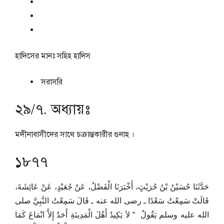
হাদিসের মানঃ
সহিহ হাদিস
সরাসরি
২৯/৭. অধ্যায়ঃ
মদীনাবাসীদের সাথে চক্রান্তকারীর গুনাহ ।
১৮৭৭
حَدَّثَنَا حُسَيْنُ بْنُ حُرَيْثٍ، أَخْبَرَنَا الْفَضْلُ، عَنْ جُعَيْدٍ، عَنْ عَائِشَةَ،
قَالَتْ سَمِعْتُ سَعْدًا ـ رضى الله عنه ـ قَالَ سَمِعْتُ النَّبِيَّ صلى
الله عليه وسلم يَقُولُ ‏ “‏ لاَ يَكِيدُ أَهْلَ الْمَدِينَةِ أَحَدٌ إِلاَّ انْمَاعَ كَمَا