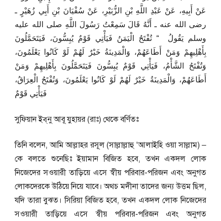
عَنْ أَبِيهِ، عَنْ عَبْدِ اللَّهِ بْنِ الزُّبَيْرِ، عَنْ سُفْيَانَ بْنِ أَبِي زُهَيْرٍ ـ
رضى الله عنه ـ أَنَّهُ قَالَ سَمِعْتُ رَسُولَ اللَّهِ صلى الله عليه
وسلم يَقُولُ ‏ “‏ تُفْتَحُ الْيَمَنُ فَيَأْتِي قَوْمٌ يُبِسُّونَ، فَيَتَحَمَّلُونَ
بِأَهْلِيهِمْ وَمَنْ أَطَاعَهُمْ، وَالْمَدِينَةُ خَيْرٌ لَهُمْ لَوْ كَانُوا يَعْلَمُونَ،
وَتُفْتَحُ الشَّأْمُ، فَيَأْتِي قَوْمٌ يُبِسُّونَ فَيَتَحَمَّلُونَ بِأَهْلِيهِمْ وَمَنْ
أَطَاعَهُمْ، وَالْمَدِينَةُ خَيْرٌ لَهُمْ لَوْ كَانُوا يَعْلَمُونَ، وَتُفْتَحُ الْعِرَاقُ،
فَيَأْتِي قَوْمٌ
সুফিয়ান ইব্‌নু আবূ যুহায়র (রাঃ) থেকে বর্ণিতঃ
তিনি বলেন, আমি আল্লাহর রসূল (সাল্লাল্লাহু ‘আলাইহি ওয়া সাল্লাম) –
কে বলতে শুনেছিঃ ইয়ামান বিজিত হবে, তখন একদল লোক
নিজেদের সওয়ারী তাড়িয়ে এসে স্বীয় পরিবার-পরিজন এবং অনুগত
লোকদেরকে উঠিয়ে নিয়ে যাবে। অথচ মদীনা তাদের জন্য উত্তম ছিল,
যদি তারা বুঝত। সিরিয়া বিজিত হবে, তখন একদল লোক নিজেদের
সওয়ারী তাড়িয়ে এসে স্বীয় পরিবার-পরিজন এবং অনুগত