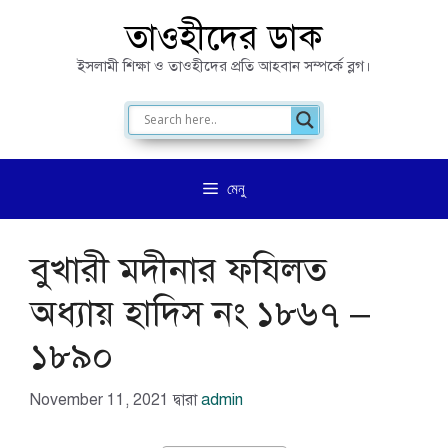
এড়িেয়
তাওহীদের ডাক
লেখায়
ইসলামী শিক্ষা ও তাওহীদের প্রতি আহবান সম্পর্কে ব্লগ।
যান
মেনু
বুখারী মদীনার ফযিলত
অধ্যায় হাদিস নং ১৮৬৭ –
১৮৯০
November 11, 2021
দ্বারা
admin