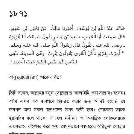
১৮৭১
حَدَّثَنَا عَبْدُ اللَّهِ بْنُ يُوسُفَ، أَخْبَرَنَا مَالِكٌ، عَنْ يَحْيَى بْنِ سَعِيدٍ،
قَالَ سَمِعْتُ أَبَا الْحُبَابِ، سَعِيدَ بْنَ يَسَارٍ يَقُولُ سَمِعْتُ أَبَا هُرَيْرَةَ
ـ رضى الله عنه ـ يَقُولُ قَالَ رَسُولُ اللَّهِ صلى الله عليه وسلم‏.‏
‏ “‏ أُمِرْتُ بِقَرْيَةٍ تَأْكُلُ الْقُرَى يَقُولُونَ يَثْرِبُ‏.‏ وَهْىَ الْمَدِينَةُ، تَنْفِي
النَّاسَ كَمَا يَنْفِي الْكِيرُ خَبَثَ الْحَدِيدِ ‏”‏‏.‏
আবূ হুরায়রা (রাঃ) থেকে বর্ণিতঃ
তিনি বলেন, আল্লাহর রসূল (সাল্লাল্লাহু ‘আলাইহি ওয়া সাল্লাম) বলেনঃ
আমি এমন এক জনপদে হিজরত করার জন্য আদিষ্ট হয়েছি, যে
জনপদ অন্য সকল জনপদের উপর জয়ী হবে। লোকেরা তাকে
ইয়াসরিব বলে থাকে। এ হল মদীনা। তা অবাঞ্ছিত লোকদেরকে
এমনভাবে বহিষ্কার করে দেয়, যেমনভাবে কামারের অগ্নিচুলা লোহার