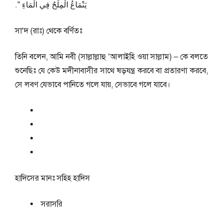
يَنْمَاعُ الْمِلْحُ فِي الْمَاءِ ‏”‏‏.‏
সা‘দ (রাঃ) থেকে বর্ণিতঃ
তিনি বলেন, আমি নবী (সাল্লাল্লাহু ‘আলাইহি ওয়া সাল্লাম) – কে বলতে
শুনেছিঃ যে কেউ মদীনাবাসীর সাথে ষড়যন্ত্র করবে বা প্রতারণা করবে,
সে লবণ যেভাবে পানিতে গলে যায়, সেভাবে গলে যাবে।
হাদিসের মানঃ
সহিহ হাদিস
সরাসরি