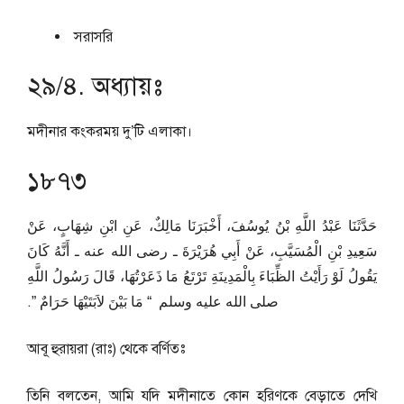
সরাসরি
২৯/৪. অধ্যায়ঃ
মদীনার কংকরময় দু’টি এলাকা।
১৮৭৩
حَدَّثَنَا عَبْدُ اللَّهِ بْنُ يُوسُفَ، أَخْبَرَنَا مَالِكٌ، عَنِ ابْنِ شِهَابٍ، عَنْ
سَعِيدِ بْنِ الْمُسَيَّبِ، عَنْ أَبِي هُرَيْرَةَ ـ رضى الله عنه ـ أَنَّهُ كَانَ
يَقُولُ لَوْ رَأَيْتُ الظِّبَاءَ بِالْمَدِينَةِ تَرْتَعُ مَا ذَعَرْتُهَا، قَالَ رَسُولُ اللَّهِ
صلى الله عليه وسلم ‏ “‏ مَا بَيْنَ لاَبَتَيْهَا حَرَامٌ ‏”‏‏.‏
আবূ হুরায়রা (রাঃ) থেকে বর্ণিতঃ
তিনি বলতেন, আমি যদি মদীনাতে কোন হরিণকে বেড়াতে দেখি