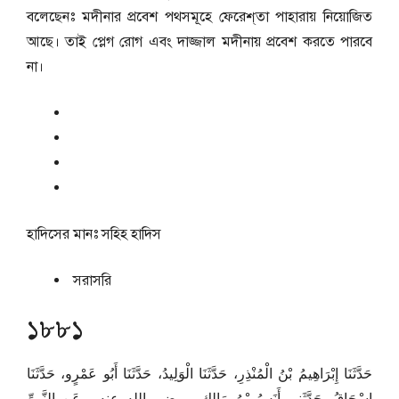
বলেছেনঃ মদীনার প্রবেশ পথসমূহে ফেরেশ্‌তা পাহারায় নিয়োজিত
আছে। তাই প্লেগ রোগ এবং দাজ্জাল মদীনায় প্রবেশ করতে পারবে
না।
হাদিসের মানঃ
সহিহ হাদিস
সরাসরি
১৮৮১
حَدَّثَنَا إِبْرَاهِيمُ بْنُ الْمُنْذِرِ، حَدَّثَنَا الْوَلِيدُ، حَدَّثَنَا أَبُو عَمْرٍو، حَدَّثَنَا