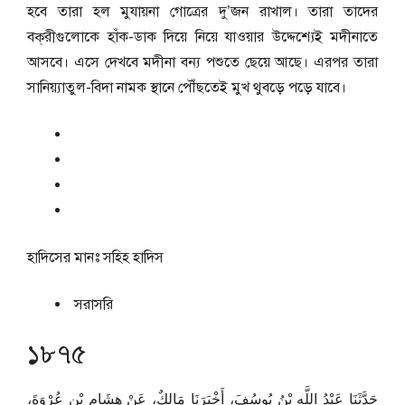
হবে তারা হল মুযায়না গোত্রের দু’জন রাখাল। তারা তাদের
বক্‌রীগুলোকে হাঁক-ডাক দিয়ে নিয়ে যাওয়ার উদ্দেশ্যেই মদীনাতে
আসবে। এসে দেখবে মদীনা বন্য পশুতে ছেয়ে আছে। এরপর তারা
সানিয়্যাতুল-বিদা নামক স্থানে পৌঁছতেই মুখ থুবড়ে পড়ে যাবে।
হাদিসের মানঃ
সহিহ হাদিস
সরাসরি
১৮৭৫
حَدَّثَنَا عَبْدُ اللَّهِ بْنُ يُوسُفَ، أَخْبَرَنَا مَالِكٌ، عَنْ هِشَامِ بْنِ عُرْوَةَ،