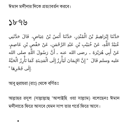
ঈমান মদীনার দিকে প্রত্যাবর্তন করবে।
১৮৭৬
حَدَّثَنَا إِبْرَاهِيمُ بْنُ الْمُنْذِرِ، حَدَّثَنَا أَنَسُ بْنُ عِيَاضٍ، قَالَ حَدَّثَنِي
عُبَيْدُ اللَّهِ، عَنْ خُبَيْبِ بْنِ عَبْدِ الرَّحْمَنِ، عَنْ حَفْصِ بْنِ عَاصِمٍ،
عَنْ أَبِي هُرَيْرَةَ ـ رضى الله عنه ـ أَنَّ رَسُولَ اللَّهِ صلى الله
عليه وسلم قَالَ ‏ “‏ إِنَّ الإِيمَانَ لَيَأْرِزُ إِلَى الْمَدِينَةِ كَمَا تَأْرِزُ الْحَيَّةُ
إِلَى جُحْرِهَا ‏”‏‏.
আবূ হুরায়রা (রাঃ) থেকে বর্ণিতঃ
আল্লাহর রসূল (সাল্লাল্লাহু ‘আলাইহি ওয়া সাল্লাম) বলেছেনঃ ঈমান
মদীনাতে ফিরে আসবে যেমন সাপ তার গর্তে ফিরে আসে।