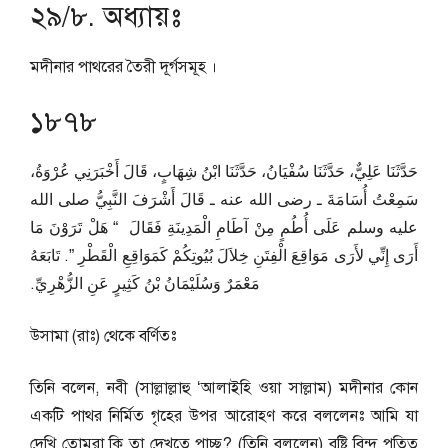
২৯/৮. অধ্যায়ঃ
মদীনার পাথরের তৈরী দূর্গসমূহ ।
১৮৭৮
حَدَّثَنَا عَلِيٌّ، حَدَّثَنَا سُفْيَانُ، حَدَّثَنَا ابْنُ شِهَابٍ، قَالَ أَخْبَرَنِي عُرْوَةُ،
سَمِعْتُ أُسَامَةَ ـ رضى الله عنه ـ قَالَ أَشْرَفَ النَّبِيُّ صلى الله
عليه وسلم عَلَى أُطُمٍ مِنْ آطَامِ الْمَدِينَةِ فَقَالَ ‏ “‏ هَلْ تَرَوْنَ مَا
أَرَى إِنِّي لأَرَى مَوَاقِعَ الْفِتَنِ خِلاَلَ بُيُوتِكُمْ كَمَوَاقِعِ الْقَطْرِ ‏”‏‏.‏ تَابَعَهُ
مَعْمَرٌ وَسُلَيْمَانُ بْنُ كَثِيرٍ عَنِ الزُّهْرِيِّ‏.‏
উসামা (রাঃ) থেকে বর্ণিতঃ
তিনি বলেন, নবী (সাল্লাল্লাহু ‘আলাইহি ওয়া সাল্লাম) মদীনার কোন
একটি পাথর নির্মিত গৃহের উপর আরোহণ করে বললেনঃ আমি যা
দেখি তোমরা কি তা দেখতে পাচ্ছ? (তিনি বললেন) বৃষ্টি বিন্দু পতিত