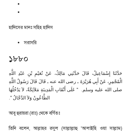
হাদিসের মানঃ
সহিহ হাদিস
সরাসরি
১৮৮০
حَدَّثَنَا إِسْمَاعِيلُ، قَالَ حَدَّثَنِي مَالِكٌ، عَنْ نُعَيْمِ بْنِ عَبْدِ اللَّهِ
الْمُجْمِرِ، عَنْ أَبِي هُرَيْرَةَ ـ رضى الله عنه ـ قَالَ قَالَ رَسُولُ اللَّهِ
صلى الله عليه وسلم‏.‏ ‏ “‏ عَلَى أَنْقَابِ الْمَدِينَةِ مَلاَئِكَةٌ، لاَ يَدْخُلُهَا
الطَّاعُونُ وَلاَ الدَّجَّالُ ‏”‏‏.‏
আবূ হুরায়রা (রাঃ) থেকে বর্ণিতঃ
তিনি বলেন, আল্লাহর রসূল (সাল্লাল্লাহু ‘আলাইহি ওয়া সাল্লাম)