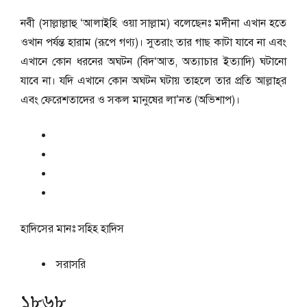
নবী (সাল্লাল্লাহু ‘আলাইহি ওয়া সাল্লাম) বলেছেনঃ মদীনা এখান হতে
ওখান পর্যন্ত হারাম (রূপে গণ্য)। সুতরাং তার গাছ কাটা যাবে না এবং
এখানে কোন ধরনের অঘটন (বিদ‘আত, অত্যাচার ইত্যাদি) ঘটানো
যাবে না। যদি এখানে কোন অঘটন ঘটায় তাহলে তার প্রতি আল্লাহ্‌র
এবং ফেরেশতাদের ও সকল মানুষের লা’নত (অভিশাপ)।
হাদিসের মানঃ
সহিহ হাদিস
সরাসরি
১৮৬৮