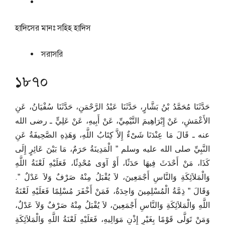
হাদিসের মানঃ
সহিহ হাদিস
সরাসরি
১৮৭০
حَدَّثَنَا مُحَمَّدُ بْنُ بَشَّارٍ، حَدَّثَنَا عَبْدُ الرَّحْمَنِ، حَدَّثَنَا سُفْيَانُ، عَنِ
الأَعْمَشِ، عَنْ إِبْرَاهِيمَ التَّيْمِيِّ، عَنْ أَبِيهِ، عَنْ عَلِيٍّ ـ رضى الله
عنه ـ قَالَ مَا عِنْدَنَا شَىْءٌ إِلاَّ كِتَابُ اللَّهِ، وَهَذِهِ الصَّحِيفَةُ عَنِ
النَّبِيِّ صلى الله عليه وسلم ‏”‏ الْمَدِينَةُ حَرَمٌ، مَا بَيْنَ عَائِرٍ إِلَى
كَذَا، مَنْ أَحْدَثَ فِيهَا حَدَثًا، أَوْ آوَى مُحْدِثًا، فَعَلَيْهِ لَعْنَةُ اللَّهِ
وَالْمَلاَئِكَةِ وَالنَّاسِ أَجْمَعِينَ، لاَ يُقْبَلُ مِنْهُ صَرْفٌ وَلاَ عَدْلٌ ‏”‏‏.‏
وَقَالَ ‏”‏ ذِمَّةُ الْمُسْلِمِينَ وَاحِدَةٌ، فَمَنْ أَخْفَرَ مُسْلِمًا فَعَلَيْهِ لَعْنَةُ
اللَّهِ وَالْمَلاَئِكَةِ وَالنَّاسِ أَجْمَعِينَ، لاَ يُقْبَلُ مِنْهُ صَرْفٌ وَلاَ عَدْلٌ،
وَمَنْ تَوَلَّى قَوْمًا بِغَيْرِ إِذْنِ مَوَالِيهِ، فَعَلَيْهِ لَعْنَةُ اللَّهِ وَالْمَلاَئِكَةِ