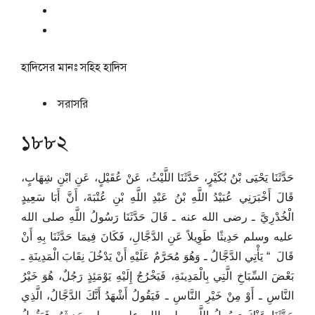
হাদিসের মানঃ
সহিহ হাদিস
সরাসরি
১৮৮২
حَدَّثَنَا يَحْيَى بْنُ بُكَيْرٍ، حَدَّثَنَا اللَّيْثُ، عَنْ عُقَيْلٍ، عَنِ ابْنِ شِهَابٍ،
قَالَ أَخْبَرَنِي عُبَيْدُ اللَّهِ بْنُ عَبْدِ اللَّهِ بْنِ عُتْبَةَ، أَنَّ أَبَا سَعِيدٍ
الْخُدْرِيَّ ـ رضى الله عنه ـ قَالَ حَدَّثَنَا رَسُولُ اللَّهِ صلى الله
عليه وسلم حَدِيثًا طَوِيلاً عَنِ الدَّجَّالِ، فَكَانَ فِيمَا حَدَّثَنَا بِهِ أَنْ
قَالَ ‏ “‏ يَأْتِي الدَّجَّالُ ـ وَهُوَ مُحَرَّمٌ عَلَيْهِ أَنْ يَدْخُلَ نِقَابَ الْمَدِينَةِ ـ
بَعْضَ السِّبَاخِ الَّتِي بِالْمَدِينَةِ، فَيَخْرُجُ إِلَيْهِ يَوْمَئِذٍ رَجُلٌ، هُوَ خَيْرُ
النَّاسِ ـ أَوْ مِنْ خَيْرِ النَّاسِ ـ فَيَقُولُ أَشْهَدُ أَنَّكَ الدَّجَّالُ، الَّذِي