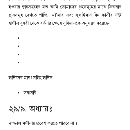
হওয়ার স্থানসমূহের মত আমি তোমাদের গৃহসমূহের মাঝে ফিতনার
স্থানসমূহ দেখতে পাচ্ছি। মা’মার এবং সুলাইমান বিন কাসীর উক্ত
হাদীস যুহরী থেকে বর্ণনার ক্ষেত্রে সুফিয়ানকে অনুসরণ করেছেন।
হাদিসের মানঃ
সহিহ হাদিস
সরাসরি
২৯/৯. অধ্যায়ঃ
দাজ্জাল মদীনায় প্রবেশ করতে পারবে না ।