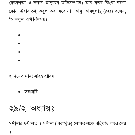
ফেরেশতা ও সকল মানুষের অভিসম্পাত। তার ফরয কিংবা নফল
কোন ‘ইবাদাতই কবূল করা হবে না। আবূ ‘আবদুল্লাহ্‌ (রহঃ) বলেন,
‘আদলুন’ অর্থ বিনিময়।
হাদিসের মানঃ
সহিহ হাদিস
সরাসরি
২৯/২. অধ্যায়ঃ
মদীনার ফযীলত । মদীনা (অবাঞ্ছিত) লোকজনকে বহিষ্কার করে দেয়
।