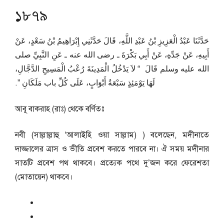
১৮৭৯
حَدَّثَنَا عَبْدُ الْعَزِيزِ بْنُ عَبْدِ اللَّهِ، قَالَ حَدَّثَنِي إِبْرَاهِيمُ بْنُ سَعْدٍ، عَنْ
أَبِيهِ، عَنْ جَدِّهِ، عَنْ أَبِي بَكْرَةَ ـ رضى الله عنه ـ عَنِ النَّبِيِّ صلى
الله عليه وسلم قَالَ ‏ “‏ لاَ يَدْخُلُ الْمَدِينَةَ رُعْبُ الْمَسِيحِ الدَّجَّالِ،
لَهَا يَوْمَئِذٍ سَبْعَةُ أَبْوَابٍ، عَلَى كُلِّ باب مَلَكَانِ ‏”‏‏.‏
আবূ বাকরাহ (রাঃ) থেকে বর্ণিতঃ
নবী (সাল্লাল্লাহু ‘আলাইহি ওয়া সাল্লাম) ) বলেছেন, মদীনাতে
দাজ্জালের ত্রাস ও ভীতি প্রবেশ করতে পারবে না। ঐ সময় মদীনার
সাতটি প্রবেশ পথ থাকবে। প্রত্যেক পথে দু’জন করে ফেরেশতা
(মোতায়েন) থাকবে।