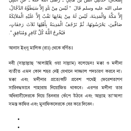
إِسْحَاقُ، حَدَّثَنِي أَنَسُ بْنُ مَالِكٍ ـ رضى الله عنه ـ عَنِ النَّبِيِّ
صلى الله عليه وسلم قَالَ ‏ “‏ لَيْسَ مِنْ بَلَدٍ إِلاَّ سَيَطَؤُهُ الدَّجَّالُ،
إِلاَّ مَكَّةَ وَالْمَدِينَةَ، لَيْسَ لَهُ مِنْ نِقَابِهَا نَقْبٌ إِلاَّ عَلَيْهِ الْمَلاَئِكَةُ
صَافِّينَ، يَحْرُسُونَهَا، ثُمَّ تَرْجُفُ الْمَدِينَةُ بِأَهْلِهَا ثَلاَثَ رَجَفَاتٍ،
فَيُخْرِجُ اللَّهُ كُلَّ كَافِرٍ وَمُنَافِقٍ ‏”‏‏.‏
আনাস ইব্‌নু মালিক (রাঃ) থেকে বর্ণিতঃ
নবী (সাল্লাল্লাহু ‘আলাইহি ওয়া সাল্লাম) বলেছেনঃ মক্কা ও মদীনা
ব্যতীত এমন কোন শহর নেই যেখানে দাজ্জাল পদচারণ করবে না।
মক্কা এবং মদীনার প্রত্যেকটি প্রবেশ পথেই ফেরেশতাগণ
সারিবদ্ধভাবে পাহারায় নিয়োজিত থাকবে। এরপর মদীনা তার
অধিবাসীদেরকে নিয়ে তিনবার কেঁপে উঠবে এবং আল্লাহ তা‘আলা
সমস্ত কাফির এবং মুনাফিকদেরকে বের করে দিবেন।