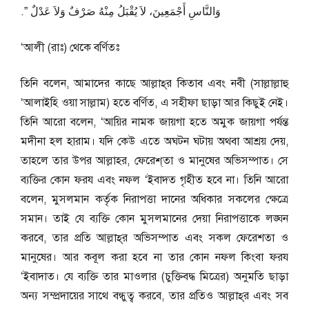
وَالنَّاسِ أَجْمَعِينَ، لاَ يُقْبَلُ مِنْهُ صَرْفٌ وَلاَ عَدْلٌ ‏”‏‏.‏
‘আলী (রাঃ) থেকে বর্ণিতঃ
তিনি বলেন, আমাদের কাছে আল্লাহ্‌র কিতাব এবং নবী (সাল্লাল্লাহু
‘আলাইহি ওয়া সাল্লাম) হতে বর্ণিত, এ সহীফা ছাড়া আর কিছুই নেই।
তিনি আরো বলেন, ‘আয়ির নামক জায়গা হতে অমুক জায়গা পর্যন্ত
মদীনা হল হারাম। যদি কেউ এতে অঘটন ঘটায় অথবা আশ্রয় দেয়,
তাহলে তার উপর আল্লাহর, ফেরেশ্‌তা ও মানুষের অভিসম্পাত। সে
ব্যক্তির কোন ফরয এবং নফল ‘ইবাদত গৃহীত হবে না। তিনি আরো
বলেন, মুসলমান কর্তৃক নিরাপত্তা দানের অধিকার সকলের ক্ষেত্রে
সমান। তাই যে ব্যক্তি কোন মুসলমানের দেয়া নিরাপত্তাকে লঙ্ঘন
করবে, তার প্রতি আল্লাহ্‌র অভিসম্পাত এবং সকল ফেরেশতা ও
মানুষের। আর কবূল করা হবে না তার কোন নফল কিংবা ফরয
‘ইবাদাত। যে ব্যক্তি তার মাওলার (চুক্তিবদ্ধ মিত্রের) অনুমতি ছাড়া
অন্য সম্প্রদায়ের সাথে বন্ধুত্ব করবে, তার প্রতিও আল্লাহ্‌র এবং সব