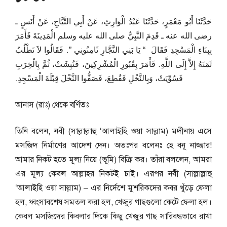
حَدَّثَنَا أَبُو مَعْمَرٍ، حَدَّثَنَا عَبْدُ الْوَارِثِ، عَنْ أَبِي التَّيَّاحِ، عَنْ أَنَسٍ ـ
رضى الله عنه ـ قَدِمَ النَّبِيُّ صلى الله عليه وسلم الْمَدِينَةَ فَأَمَرَ
بِبِنَاءِ الْمَسْجِدِ فَقَالَ ‏ “‏ يَا بَنِي النَّجَّارِ ثَامِنُونِي ‏”‏‏.‏ فَقَالُوا لاَ نَطْلُبُ
ثَمَنَهُ إِلاَّ إِلَى اللَّهِ‏.‏ فَأَمَرَ بِقُبُورِ الْمُشْرِكِينَ، فَنُبِشَتْ، ثُمَّ بِالْخِرَبِ
فَسُوِّيَتْ، وَبِالنَّخْلِ فَقُطِعَ، فَصَفُّوا النَّخْلَ قِبْلَةَ الْمَسْجِدِ‏.‏
আনাস (রাঃ) থেকে বর্ণিতঃ
তিনি বলেন, নবী (সাল্লাল্লাহু ‘আলাইহি ওয়া সাল্লাম) মদীনায় এসে
মসজিদ নির্মাণের আদেশ দেন। অতঃপর বলেনঃ হে বনূ নাজ্জার!
আমার নিকট হতে মূল্য নিয়ে (ভূমি) বিক্রি কর। তাঁরা বললেন, আমরা
এর মূল্য কেবল আল্লাহর নিকটই চাই। এরপর নবী (সাল্লাল্লাহু
‘আলাইহি ওয়া সাল্লাম) – এর নির্দেশে মুশরিকদের কবর খুঁড়ে ফেলা
হল, ধ্বংসাবশেষ সমতল করা হল, খেজুর গাছগুলো কেটে ফেলা হল।
কেবল মসজিদের কিবলার দিকে কিছু খেজুর গাছ সারিবদ্ধভাবে রাখা