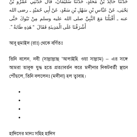
حَدَّثَنَا خَالِدُ بْنُ مَخْلَدٍ، حَدَّثَنَا سُلَيْمَانُ، قَالَ حَدَّثَنِي عَمْرُو بْنُ
يَحْيَى، عَنْ عَبَّاسِ بْنِ سَهْلِ بْنِ سَعْدٍ، عَنْ أَبِي حُمَيْدٍ ـ رضى الله
عنه ـ أَقْبَلْنَا مَعَ النَّبِيِّ صلى الله عليه وسلم مِنْ تَبُوكَ حَتَّى
أَشْرَفْنَا عَلَى الْمَدِينَةِ فَقَالَ ‏ “‏ هَذِهِ طَابَةُ ‏”‏‏.‏
আবূ হুমাইদ (রাঃ) থেকে বর্ণিতঃ
তিনি বলেন, নবী (সাল্লাল্লাহু ‘আলাইহি ওয়া সাল্লাম) – এর সঙ্গে
আমরা তাবূক যুদ্ধ হতে প্রত্যাবর্তন করে মদীনার নিকটবর্তী স্থানে
পৌঁছলে, তিনি বললেনঃ (মদীনা) হল ত্বাবাহ।
হাদিসের মানঃ
সহিহ হাদিস