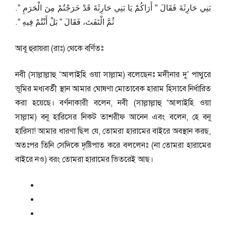
بَنِي حَارِثَةَ فَقَالَ ‏”‏ أَرَاكُمْ يَا بَنِي حَارِثَةَ قَدْ خَرَجْتُمْ مِنَ الْحَرَمِ ‏”‏‏.‏
ثُمَّ الْتَفَتَ، فَقَالَ ‏”‏ بَلْ أَنْتُمْ فِيهِ ‏”‏‏.‏
আবূ হুরায়রা (রাঃ) থেকে বর্ণিতঃ
নবী (সাল্লাল্লাহু ‘আলাইহি ওয়া সাল্লাম) বলেছেনঃ মদীনার দু’ পাথুরে
ভূমির মধ্যবর্তী স্থান আমার ঘোষণা মোতাবেক হারাম হিসাবে নির্ধারিত
করা হয়েছে। বর্ণনাকারী বলেন, নবী (সাল্লাল্লাহু ‘আলাইহি ওয়া
সাল্লাম) বনূ হারিসের নিকট তাশরীফ আনেন এবং বলেন, হে বনূ
হারিসা! আমার ধারণা ছিল যে, তোমরা হারামের বাইরে অবস্থান করছ,
অতঃপর তিনি সেদিকে দৃষ্টিপাত করে বললেনঃ (না তোমরা হারামের
বাইরে নও) বরং তোমরা হারামের ভিতরেই আছ।