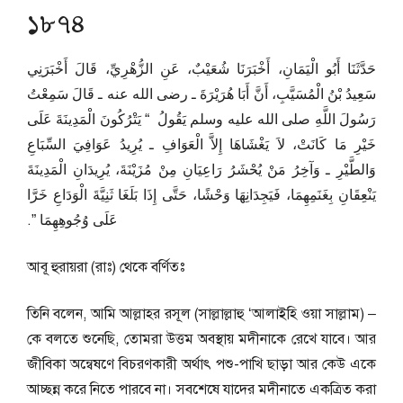
১৮৭৪
حَدَّثَنَا أَبُو الْيَمَانِ، أَخْبَرَنَا شُعَيْبٌ، عَنِ الزُّهْرِيِّ، قَالَ أَخْبَرَنِي
سَعِيدُ بْنُ الْمُسَيَّبِ، أَنَّ أَبَا هُرَيْرَةَ ـ رضى الله عنه ـ قَالَ سَمِعْتُ
رَسُولَ اللَّهِ صلى الله عليه وسلم يَقُولُ ‏ “‏ يَتْرُكُونَ الْمَدِينَةَ عَلَى
خَيْرِ مَا كَانَتْ، لاَ يَغْشَاهَا إِلاَّ الْعَوَافِ ـ يُرِيدُ عَوَافِيَ السِّبَاعِ
وَالطَّيْرِ ـ وَآخِرُ مَنْ يُحْشَرُ رَاعِيَانِ مِنْ مُزَيْنَةَ، يُرِيدَانِ الْمَدِينَةَ
يَنْعِقَانِ بِغَنَمِهِمَا، فَيَجِدَانِهَا وَحْشًا، حَتَّى إِذَا بَلَغَا ثَنِيَّةَ الْوَدَاعِ خَرَّا
عَلَى وُجُوهِهِمَا ‏”‏‏.‏
আবূ হুরায়রা (রাঃ) থেকে বর্ণিতঃ
তিনি বলেন, আমি আল্লাহর রসূল (সাল্লাল্লাহু ‘আলাইহি ওয়া সাল্লাম) –
কে বলতে শুনেছি, তোমরা উত্তম অবস্থায় মদীনাকে রেখে যাবে। আর
জীবিকা অন্বেষণে বিচরণকারী অর্থাৎ পশু-পাখি ছাড়া আর কেউ একে
আচ্ছন্ন করে নিতে পারবে না। সবশেষে যাদের মদীনাতে একত্রিত করা