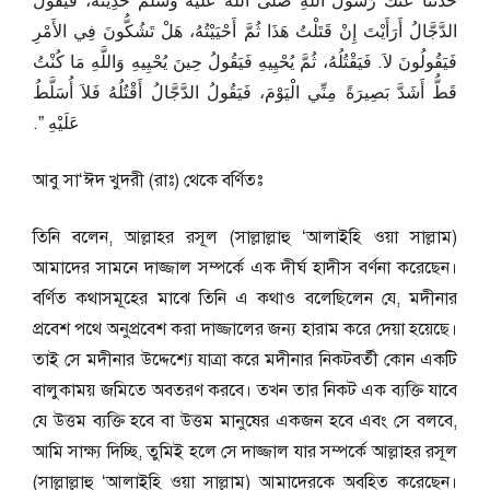
حَدَّثَنَا عَنْكَ رَسُولُ اللَّهِ صلى الله عليه وسلم حَدِيثَهُ، فَيَقُولُ
الدَّجَّالُ أَرَأَيْتَ إِنْ قَتَلْتُ هَذَا ثُمَّ أَحْيَيْتُهُ، هَلْ تَشُكُّونَ فِي الأَمْرِ
فَيَقُولُونَ لاَ‏.‏ فَيَقْتُلُهُ، ثُمَّ يُحْيِيهِ فَيَقُولُ حِينَ يُحْيِيهِ وَاللَّهِ مَا كُنْتُ
قَطُّ أَشَدَّ بَصِيرَةً مِنِّي الْيَوْمَ، فَيَقُولُ الدَّجَّالُ أَقْتُلُهُ فَلاَ أُسَلَّطُ
عَلَيْهِ ‏”‏‏.‏
আবু সা‘ঈদ খুদরী (রাঃ) থেকে বর্ণিতঃ
তিনি বলেন, আল্লাহর রসূল (সাল্লাল্লাহু ‘আলাইহি ওয়া সাল্লাম)
আমাদের সামনে দাজ্জাল সম্পর্কে এক দীর্ঘ হাদীস বর্ণনা করেছেন।
বর্ণিত কথাসমূহের মাঝে তিনি এ কথাও বলেছিলেন যে, মদীনার
প্রবেশ পথে অনুপ্রবেশ করা দাজ্জালের জন্য হারাম করে দেয়া হয়েছে।
তাই সে মদীনার উদ্দেশ্যে যাত্রা করে মদীনার নিকটবর্তী কোন একটি
বালুকাময় জমিতে অবতরণ করবে। তখন তার নিকট এক ব্যক্তি যাবে
যে উত্তম ব্যক্তি হবে বা উত্তম মানুষের একজন হবে এবং সে বলবে,
আমি সাক্ষ্য দিচ্ছি, তুমিই হলে সে দাজ্জাল যার সম্পর্কে আল্লাহর রসূল
(সাল্লাল্লাহু ‘আলাইহি ওয়া সাল্লাম) আমাদেরকে অবহিত করেছেন।