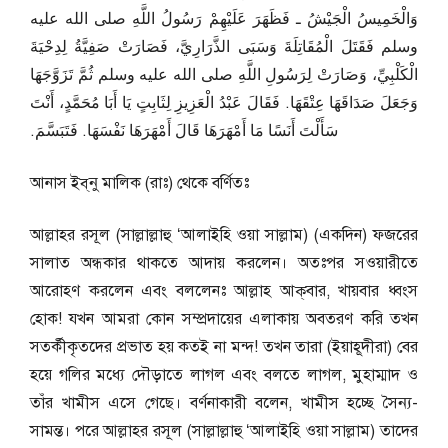
وَالْخَمِيسُ الْجَيْشُ ـ فَظَهَرَ عَلَيْهِمْ رَسُولُ اللَّهِ صلى الله عليه
وسلم فَقَتَلَ الْمُقَاتِلَةَ وَسَبَى الذَّرَارِيَّ، فَصَارَتْ صَفِيَّةُ لِدِحْيَةَ
الْكَلْبِيِّ، وَصَارَتْ لِرَسُولِ اللَّهِ صلى الله عليه وسلم ثُمَّ تَزَوَّجَهَا
وَجَعَلَ صَدَاقَهَا عِتْقَهَا‏.‏ فَقَالَ عَبْدُ الْعَزِيزِ لِثَابِتٍ يَا أَبَا مُحَمَّدٍ، أَنْتَ
سَأَلْتَ أَنَسًا مَا أَمْهَرَهَا قَالَ أَمْهَرَهَا نَفْسَهَا‏.‏ فَتَبَسَّمَ‏.‏
আনাস ইব্‌নু মালিক (রাঃ) থেকে বর্ণিতঃ
আল্লাহর রসূল (সাল্লাল্লাহু ‘আলাইহি ওয়া সাল্লাম) (একদিন) ফজরের
সালাত অন্ধকার থাকতে আদায় করলেন। অতঃপর সওয়ারীতে
আরোহণ করলেন এবং বললেনঃ আল্লাহ আক্‌বার, খায়বার ধ্বংস
হোক! যখন আমরা কোন সম্প্রদায়ের এলাকায় অবতরণ করি তখন
সতর্কীকৃতদের প্রভাত হয় কতই না মন্দ! তখন তারা (ইয়াহূদীরা) বের
হয়ে গলির মধ্যে দৌড়াতে লাগল এবং বলতে লাগল, মুহাম্মাদ ও
তাঁর খামীস এসে গেছে। বর্ণনাকারী বলেন, খামীস হচ্ছে সৈন্য-
সামন্ত। পরে আল্লাহর রসূল (সাল্লাল্লাহু ‘আলাইহি ওয়া সাল্লাম) তাদের