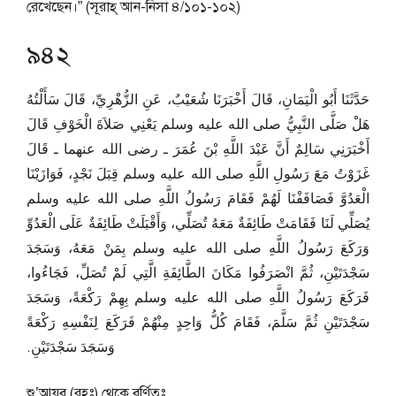
রেখেছেন।” (সূরাহ্ আন-নিসা ৪/১০১-১০২)
৯৪২
حَدَّثَنَا أَبُو الْيَمَانِ، قَالَ أَخْبَرَنَا شُعَيْبٌ، عَنِ الزُّهْرِيِّ، قَالَ سَأَلْتُهُ
هَلْ صَلَّى النَّبِيُّ صلى الله عليه وسلم يَعْنِي صَلاَةَ الْخَوْفِ قَالَ
أَخْبَرَنِي سَالِمٌ أَنَّ عَبْدَ اللَّهِ بْنَ عُمَرَ ـ رضى الله عنهما ـ قَالَ
غَزَوْتُ مَعَ رَسُولِ اللَّهِ صلى الله عليه وسلم قِبَلَ نَجْدٍ، فَوَازَيْنَا
الْعَدُوَّ فَصَافَفْنَا لَهُمْ فَقَامَ رَسُولُ اللَّهِ صلى الله عليه وسلم
يُصَلِّي لَنَا فَقَامَتْ طَائِفَةٌ مَعَهُ تُصَلِّي، وَأَقْبَلَتْ طَائِفَةٌ عَلَى الْعَدُوِّ
وَرَكَعَ رَسُولُ اللَّهِ صلى الله عليه وسلم بِمَنْ مَعَهُ، وَسَجَدَ
سَجْدَتَيْنِ، ثُمَّ انْصَرَفُوا مَكَانَ الطَّائِفَةِ الَّتِي لَمْ تُصَلِّ، فَجَاءُوا،
فَرَكَعَ رَسُولُ اللَّهِ صلى الله عليه وسلم بِهِمْ رَكْعَةً، وَسَجَدَ
سَجْدَتَيْنِ ثُمَّ سَلَّمَ، فَقَامَ كُلُّ وَاحِدٍ مِنْهُمْ فَرَكَعَ لِنَفْسِهِ رَكْعَةً
وَسَجَدَ سَجْدَتَيْنِ‏.‏
শু’আয়ব (রহঃ) থেকে বর্ণিতঃ