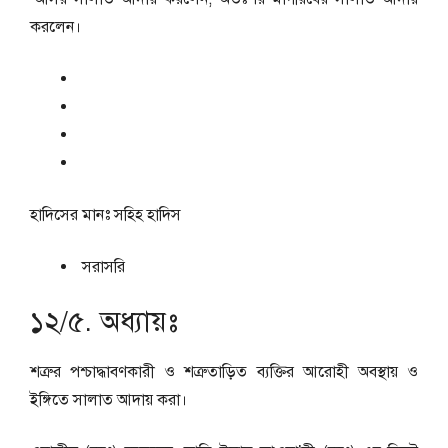
করলেন।
হাদিসের মানঃ
সহিহ হাদিস
সরাসরি
১২/৫. অধ্যায়ঃ
শত্রুর পশ্চাদ্ধাবণকারী ও শত্রুতাড়িত ব্যক্তির আরোহী অবস্থায় ও
ইঙ্গিতে সালাত আদায় করা।