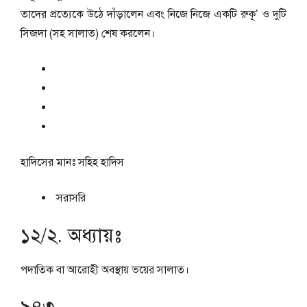
তাদের প্রত্যেকে উঠে দাঁড়ালেন এবং নিজে নিজে একটি রুকূ’ ও দুটি
সিজদা (সহ সালাত) শেষ করলেন।
হাদিসের মানঃ
সহিহ হাদিস
সরাসরি
১২/২. অধ্যায়ঃ
পদাতিক বা আরোহী অবস্থায় ভয়ের সালাত।