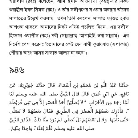
ওয়ালীদ (রহঃ) বলেছেন, আমি ইমাম আওযা’য়ী (রহঃ)-এর নিকট
শুরাহ্বীল ইব্ন সিমত (রহঃ) ও তাঁর সঙ্গীগণের সওয়ার অবস্থায় তাঁদের
সালাতের উল্লেখ করলাম। তখন তিনি বললেন, সালাত ফাওত হবার
আশংকা থাকলে আমাদের নিকট এটাই প্রচলিত নিয়ম। এর দলীল
হিসেবে ওয়ালীদ (রহঃ) নবী (সাল্লাল্লাহু ‘আলাইহি ওয়া সাল্লাম) -এর
নির্দেশ পেশ করেনঃ “তোমাদের কেউ যেন বাণী কুরায়যায় (এলাকায়)
পৌঁছার আগে আসর সালাত আদায় না করে”।
৯৪৬
حَدَّثَنَا عَبْدُ اللَّهِ بْنُ مُحَمَّدِ بْنِ أَسْمَاءَ، قَالَ حَدَّثَنَا جُوَيْرِيَةُ، عَنْ
نَافِعٍ، عَنِ ابْنِ عُمَرَ، قَالَ قَالَ النَّبِيُّ صلى الله عليه وسلم لَنَا
لَمَّا رَجَعَ مِنَ الأَحْزَابِ ‏ “‏ لاَ يُصَلِّيَنَّ أَحَدٌ الْعَصْرَ إِلاَّ فِي بَنِي قُرَيْظَةَ
‏”‏‏.‏ فَأَدْرَكَ بَعْضُهُمُ الْعَصْرَ فِي الطَّرِيقِ فَقَالَ بَعْضُهُمْ لاَ نُصَلِّي
حَتَّى نَأْتِيَهَا، وَقَالَ بَعْضُهُمْ بَلْ نُصَلِّي لَمْ يُرَدْ مِنَّا ذَلِكَ‏.‏ فَذُكِرَ لِلنَّبِيِّ
صلى الله عليه وسلم فَلَمْ يُعَنِّفْ وَاحِدًا مِنْهُمْ‏.‏