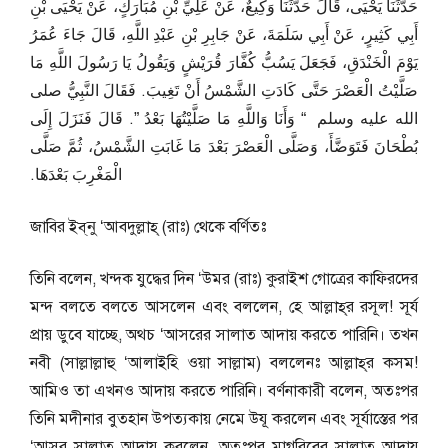
حَدَّثَنَا يَحْيَى، قَالَ حَدَّثَنَا وَكِيعٌ، عَنْ عَلِيِّ بْنِ مُبَارَكٍ، عَنْ يَحْيَى بْنِ
أَبِي كَثِيرٍ، عَنْ أَبِي سَلَمَةَ، عَنْ جَابِرِ بْنِ عَبْدِ اللَّهِ، قَالَ جَاءَ عُمَرُ
يَوْمَ الْخَنْدَقِ، فَجَعَلَ يَسُبُّ كُفَّارَ قُرَيْشٍ وَيَقُولُ يَا رَسُولَ اللَّهِ مَا
صَلَّيْتُ الْعَصْرَ حَتَّى كَادَتِ الشَّمْسُ أَنْ تَغِيبَ‏.‏ فَقَالَ النَّبِيُّ صلى
الله عليه وسلم ‏ “‏ وَأَنَا وَاللَّهِ مَا صَلَّيْتُهَا بَعْدُ ‏”‏‏.‏ قَالَ فَنَزَلَ إِلَى
بُطْحَانَ فَتَوَضَّأَ، وَصَلَّى الْعَصْرَ بَعْدَ مَا غَابَتِ الشَّمْسُ، ثُمَّ صَلَّى
الْمَغْرِبَ بَعْدَهَا‏.‏
জাবির ইব্‌নু ‘আবদুল্লাহ্‌ (রাঃ) থেকে বর্ণিতঃ
তিনি বলেন, খন্দক যুদ্ধের দিন ‘উমর (রাঃ) কুরাইশ গোত্রের কাফিরদের
মন্দ বলতে বলতে আসলেন এবং বললেন, হে আল্লাহ্‌র রসূল! সূর্য
প্রায় ডুবে যাচ্ছে, অথচ ‘আসরের সালাত আদায় করতে পারিনি। তখন
নবী (সাল্লাল্লাহু ‘আলাইহি ওয়া সাল্লাম) বললেনঃ আল্লাহ্‌র কসম!
আমিও তা এখনও আদায় করতে পারিনি। বর্ণনাকারী বলেন, অতঃপর
তিনি মদীনার বুতহান উপত্যকায় নেমে উযূ করলেন এবং সূর্যাস্তের পর
‘আসর সালাত আদায় করলেন, অতঃপর মাগরিবের সালাত আদায়