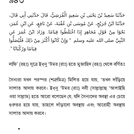
৯৪৩
حَدَّثَنَا سَعِيدُ بْنُ يَحْيَى بْنِ سَعِيدٍ الْقُرَشِيُّ، قَالَ حَدَّثَنِي أَبِي قَالَ،
حَدَّثَنَا ابْنُ جُرَيْجٍ، عَنْ مُوسَى بْنِ عُقْبَةَ، عَنْ نَافِعٍ، عَنِ ابْنِ عُمَرَ،
نَحْوًا مِنْ قَوْلِ مُجَاهِدٍ إِذَا اخْتَلَطُوا قِيَامًا‏.‏ وَزَادَ ابْنُ عُمَرَ عَنِ
النَّبِيِّ صلى الله عليه وسلم ‏ “‏ وَإِنْ كَانُوا أَكْثَرَ مِنْ ذَلِكَ فَلْيُصَلُّوا
قِيَامًا وَرُكْبَانًا ‏”‏‏.‏
নাফি’ (রহঃ) সূত্রে ইব্‌নু ‘উমর (রাঃ) হতে মুজাহিদ (রহঃ) থেকে বর্ণিতঃ
সৈন্যরা যখন পরস্পর (শত্রুমিত্র) মিলিত হয়ে যায়, ‘তখন দাঁড়িয়ে
সালাত আদায় করবে। ইব্‌নু ‘উমর (রাঃ) নবী (সাল্লাল্লাহু ‘আলাইহি
ওয়া সাল্লাম) হতে আরো বলেছেন যে, যদি সৈন্যদের অবস্থা এর চেয়ে
গুরুতর হয়ে যায়, তাহলে দাঁড়ানো অবস্থায় এবং আরোহী অবস্থায়
সালাত আদায় করবে।