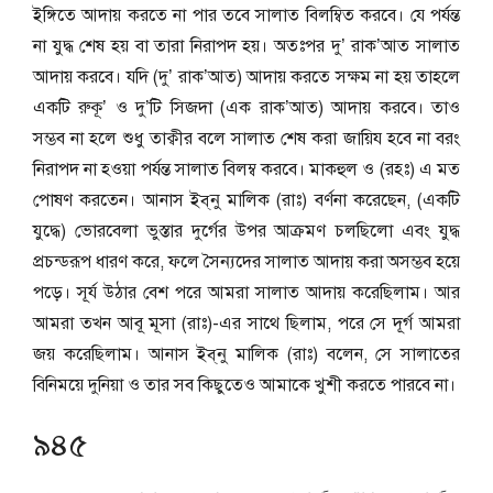
ইঙ্গিতে আদায় করতে না পার তবে সালাত বিলম্বিত করবে। যে পর্যন্ত
না যুদ্ধ শেষ হয় বা তারা নিরাপদ হয়। অতঃপর দু’ রাক’আত সালাত
আদায় করবে। যদি (দু’ রাক’আত) আদায় করতে সক্ষম না হয় তাহলে
একটি রুকূ’ ও দু’টি সিজদা (এক রাক’আত) আদায় করবে। তাও
সম্ভব না হলে শুধু তাক্বীর বলে সালাত শেষ করা জায়িয হবে না বরং
নিরাপদ না হওয়া পর্যন্ত সালাত বিলম্ব করবে। মাকহুল ও (রহঃ) এ মত
পোষণ করতেন। আনাস ইব্‌নু মালিক (রাঃ) বর্ণনা করেছেন, (একটি
যুদ্ধে) ভোরবেলা ভুস্তার দুর্গের উপর আক্রমণ চলছিলো এবং যুদ্ধ
প্রচন্ডরূপ ধারণ করে, ফলে সৈন্যদের সালাত আদায় করা অসম্ভব হয়ে
পড়ে। সূর্য উঠার বেশ পরে আমরা সালাত আদায় করেছিলাম। আর
আমরা তখন আবূ মূসা (রাঃ)-এর সাথে ছিলাম, পরে সে দূর্গ আমরা
জয় করেছিলাম। আনাস ইব্‌নু মালিক (রাঃ) বলেন, সে সালাতের
বিনিময়ে দুনিয়া ও তার সব কিছুতেও আমাকে খুশী করতে পারবে না।
৯৪৫