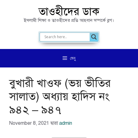
এড়িেয়
তাওহীদের ডাক
লেখায়
ইসলামী শিক্ষা ও তাওহীদের প্রতি আহবান সম্পর্কে ব্লগ।
যান
মেনু
বুখারী খাওফ (ভয় ভীতির
সালাত) অধ্যায় হাদিস নং
৯৪২ – ৯৪৭
November 8, 2021
দ্বারা
admin