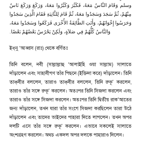
وسلم وَقَامَ النَّاسُ مَعَهُ، فَكَبَّرَ وَكَبَّرُوا مَعَهُ، وَرَكَعَ وَرَكَعَ نَاسٌ
مِنْهُمْ، ثُمَّ سَجَدَ وَسَجَدُوا مَعَهُ، ثُمَّ قَامَ لِلثَّانِيَةِ فَقَامَ الَّذِينَ سَجَدُوا
وَحَرَسُوا إِخْوَانَهُمْ، وَأَتَتِ الطَّائِفَةُ الأُخْرَى فَرَكَعُوا وَسَجَدُوا مَعَهُ،
وَالنَّاسُ كُلُّهُمْ فِي صَلاَةٍ، وَلَكِنْ يَحْرُسُ بَعْضُهُمْ بَعْضًا‏.‏
ইব্‌নু ‘আব্বাস (রাঃ) থেকে বর্ণিতঃ
তিনি বলেন, নবী (সাল্লাল্লাহু ‘আলাইহি ওয়া সাল্লাম) সালাতে
দাঁড়ালেন এবং সাহাবীগণ তাঁর পিছনে (ইক্তিদা করে) দাঁড়ালেন। তিনি
তাক্‌বীর বললেন, তারাও তাক্‌বীর বললেন, তিনি রুকূ’ করলেন,
তারাও তাঁর সঙ্গে রুকূ’ করলেন। অতঃপর তিনি সিজদা করলেন এবং
তারাও তাঁর সঙ্গে সিজদা করলেন। অতঃপর তিনি দ্বিতীয় রাক’আতের
জন্য দাঁড়ালেন, তখন যারা তাঁর সংগে সিজদা করছিলেন তারা উঠে
দাঁড়ালেন এবং তাদের ভাইদের পাহারা দিতে লাগলেন। তখন অপর
দলটি এসে তাঁর সঙ্গে রুকূ’ করলেন। এভাবে সকলেই সালাতে
অংশগ্রহণ করলেন। অথচ একদল অপর দলকে পাহারাও দিলেন।