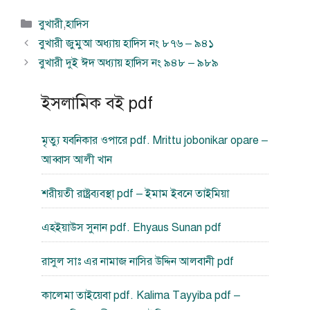
বিভাগ
বুখারী
,
হাদিস
সমূহ
বুখারী জুমুআ অধ্যায় হাদিস নং ৮৭৬ – ৯৪১
বুখারী দুই ঈদ অধ্যায় হাদিস নং ৯৪৮ – ৯৮৯
ইসলামিক বই pdf
মৃত্যু যবনিকার ওপারে pdf. Mrittu jobonikar opare –
আব্বাস আলী খান
শরীয়তী রাষ্ট্রব্যবস্থা pdf – ইমাম ইবনে তাইমিয়া
এহইয়াউস সুনান pdf. Ehyaus Sunan pdf
রাসুল সাঃ এর নামাজ নাসির উদ্দিন আলবানী pdf
কালেমা তাইয়েবা pdf. Kalima Tayyiba pdf –