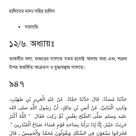
হাদিসের মানঃ
সহিহ হাদিস
সরাসরি
১২/৬. অধ্যায়ঃ
তাকবীর বলা, ফজরের সালাত সময় হলেই আদায় করা এবং শত্রুর
উপর অতর্কিত আক্রমণ ও যুদ্ধাবস্থায় সালাত।
৯৪৭
حَدَّثَنَا مُسَدَّدٌ، قَالَ حَدَّثَنَا حَمَّادٌ، عَنْ عَبْدِ الْعَزِيزِ بْنِ صُهَيْبٍ،
وَثَابِتٍ الْبُنَانِيِّ، عَنْ أَنَسِ بْنِ مَالِكٍ، أَنَّ رَسُولَ اللَّهِ صلى الله
عليه وسلم صَلَّى الصُّبْحَ بِغَلَسٍ ثُمَّ رَكِبَ فَقَالَ ‏ “‏ اللَّهُ أَكْبَرُ
خَرِبَتْ خَيْبَرُ، إِنَّا إِذَا نَزَلْنَا بِسَاحَةِ قَوْمٍ فَسَاءَ صَبَاحُ الْمُنْذَرِينَ ‏”‏‏.‏
فَخَرَجُوا يَسْعَوْنَ فِي السِّكَكِ وَيَقُولُونَ مُحَمَّدٌ وَالْخَمِيسُ ـ قَالَ