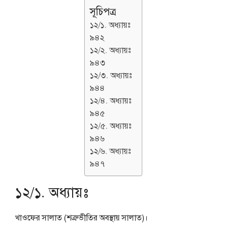
সূচিপত্র
১২/১. অধ্যায়ঃ
৯৪২
১২/২. অধ্যায়ঃ
৯৪৩
১২/৩. অধ্যায়ঃ
৯৪৪
১২/৪. অধ্যায়ঃ
৯৪৫
১২/৫. অধ্যায়ঃ
৯৪৬
১২/৬. অধ্যায়ঃ
৯৪৭
১২/১. অধ্যায়ঃ
খাওফের সালাত (শত্রুভীতির অবস্থায় সালাত)।