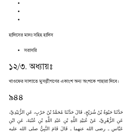
হাদিসের মানঃ
সহিহ হাদিস
সরাসরি
১২/৩. অধ্যায়ঃ
খাওফের সালাতে মুসল্লীগণের একাংশ অন্য অংশকে পাহারা দিবে।
৯৪৪
حَدَّثَنَا حَيْوَةُ بْنُ شُرَيْحٍ، قَالَ حَدَّثَنَا مُحَمَّدُ بْنُ حَرْبٍ، عَنِ الزُّبَيْدِيِّ،
عَنِ الزُّهْرِيِّ، عَنْ عُبَيْدِ اللَّهِ بْنِ عَبْدِ اللَّهِ بْنِ عُتْبَةَ، عَنِ ابْنِ
عَبَّاسٍ ـ رضى الله عنهما ـ قَالَ قَامَ النَّبِيُّ صلى الله عليه