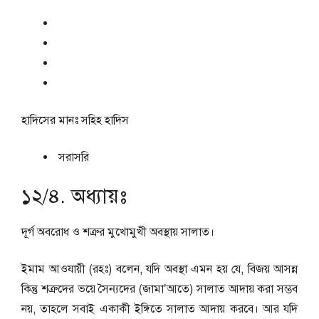
হাদিসের মানঃ
সহিহ হাদিস
সরাসরি
১২/৪. অধ্যায়ঃ
দূর্গ অবরোধ ও শত্রুর মুখোমুখী অবস্থায় সালাত।
ইমাম আওযায়ী (রহঃ) বলেন, যদি অবস্থা এমন হয় যে, বিজয় আসন্ন
কিন্তু শত্রুদের ভয়ে সৈন্যদের (জামা’আতে) সালাত আদায় করা সম্ভব
নয়, তাহলে সবাই একাকী ইঙ্গিতে সালাত আদায় করবে। আর যদি