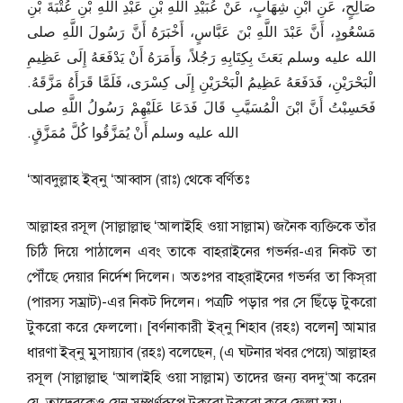
صَالِحٍ، عَنِ ابْنِ شِهَابٍ، عَنْ عُبَيْدِ اللَّهِ بْنِ عَبْدِ اللَّهِ بْنِ عُتْبَةَ بْنِ
مَسْعُودٍ، أَنَّ عَبْدَ اللَّهِ بْنَ عَبَّاسٍ، أَخْبَرَهُ أَنَّ رَسُولَ اللَّهِ صلى
الله عليه وسلم بَعَثَ بِكِتَابِهِ رَجُلاً، وَأَمَرَهُ أَنْ يَدْفَعَهُ إِلَى عَظِيمِ
الْبَحْرَيْنِ، فَدَفَعَهُ عَظِيمُ الْبَحْرَيْنِ إِلَى كِسْرَى، فَلَمَّا قَرَأَهُ مَزَّقَهُ‏.‏
فَحَسِبْتُ أَنَّ ابْنَ الْمُسَيَّبِ قَالَ فَدَعَا عَلَيْهِمْ رَسُولُ اللَّهِ صلى
الله عليه وسلم أَنْ يُمَزَّقُوا كُلَّ مُمَزَّقٍ‏.‏
‘আবদুল্লাহ ইব্‌নু ‘আব্বাস (রাঃ) থেকে বর্ণিতঃ
আল্লাহর রসূল (সাল্লাল্লাহু ‘আলাইহি ওয়া সাল্লাম) জনৈক ব্যক্তিকে তাঁর
চিঠি দিয়ে পাঠালেন এবং তাকে বাহরাইনের গভর্নর-এর নিকট তা
পৌঁছে দেয়ার নির্দেশ দিলেন। অতঃপর বাহ্‌রাইনের গভর্নর তা কিস্‌রা
(পারস্য সম্রাট)-এর নিকট দিলেন। পত্রটি পড়ার পর সে ছিঁড়ে টুকরো
টুকরো করে ফেললো। [বর্ণনাকারী ইব্‌নু শিহাব (রহঃ) বলেন] আমার
ধারণা ইব্‌নু মুসায়্যাব (রহঃ) বলেছেন, (এ ঘটনার খবর পেয়ে) আল্লাহর
রসূল (সাল্লাল্লাহু ‘আলাইহি ওয়া সাল্লাম) তাদের জন্য বদদু‘আ করেন