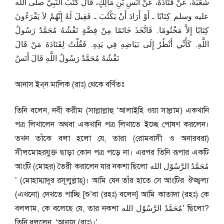
شُعْبَةُ، عَنْ قَتَادَةَ، عَنْ أَنَسِ بْنِ مَالِكٍ، قَالَ كَتَبَ النَّبِيُّ صلى الله
عليه وسلم كِتَابًا ـ أَوْ أَرَادَ أَنْ يَكْتُبَ ـ فَقِيلَ لَهُ إِنَّهُمْ لاَ يَقْرَءُونَ
كِتَابًا إِلاَّ مَخْتُومًا‏.‏ فَاتَّخَذَ خَاتَمًا مِنْ فِضَّةٍ نَقْشُهُ مُحَمَّدٌ رَسُولُ
اللَّهِ‏.‏ كَأَنِّي أَنْظُرُ إِلَى بَيَاضِهِ فِي يَدِهِ‏.‏ فَقُلْتُ لِقَتَادَةَ مَنْ قَالَ
نَقْشُهُ مُحَمَّدٌ رَسُولُ اللَّهِ قَالَ أَنَسٌ‏
আনাস ইব্‌ন মালিক (রাঃ) থেকে বর্ণিতঃ
তিনি বলেন, নবী করীম (সাল্লাল্লাহু ‘আলাইহি ওয়া সাল্লাম) একখানি
পত্র লিখালেন অথবা একখানি পত্র লিখাতে ইচ্ছে পোষণ করলেন।
তখন তাঁকে বলা হলো যে, তারা (রোমবাসী ও অনারবরা)
সীলমোহরযুক্ত ছাড়া কোন পত্র পড়ে না। এরপর তিনি রূপার একটি
আংটি (মোহর) তৈরী করালেন যার নকশা ছিলো مُحَمَّدُ الرَّسُوْل الله
’ (মোহাম্মাদুর রসূলুল্লাহ্)। আমি যেন তাঁর হাতে সে আংটির ঔজ্জ্বল্য
(এখনো) দেখতে পাচ্ছি [শু’বা (রহঃ) বলেন] আমি কাতাদা (রহঃ) কে
বললাম, কে বলেছে যে, তার নকশা مُحَمَّدُ الرَّسُوْل الله’ ছিলো?
তিনি বললেন, ‘আনাস (রাঃ)।’