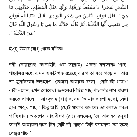
الشَّجَرِ شَجَرَةً لاَ يَسْقُطُ وَرَقُهَا، وَإِنَّهَا مَثَلُ الْمُسْلِمِ، حَدِّثُونِي مَا
هِيَ ‏”‏‏.‏ قَالَ فَوَقَعَ النَّاسُ فِي شَجَرِ الْبَوَادِي‏.‏ قَالَ عَبْدُ اللَّهِ فَوَقَعَ
فِي نَفْسِي أَنَّهَا النَّخْلَةُ، ثُمَّ قَالُوا حَدِّثْنَا مَا هِيَ يَا رَسُولَ اللَّهِ قَالَ
‏”‏ هِيَ النَّخْلَةُ ‏”‏‏.‏
ইব্‌নু ‘উমার (রাঃ) থেকে বর্ণিতঃ
নবী (সাল্লাল্লাহু ‘আলাইহি ওয়া সাল্লাম) একদা বললেনঃ ‘গাছ-
গাছালির মধ্যে এমন একটি গাছ রয়েছে যার পাতা ঝরে পড়ে না। আর
তা মুসলিমের উদাহরণ। তোমরা আমাকে বলো, ‘সেটি কী গাছ?’
রাবী বলেন, তখন লোকেরা জঙ্গলের বিভিন্ন গাছ-গাছালির নাম ধারণা
করতে লাগলো। ‘আবদুল্লাহ (রাঃ) বলেন, ‘আমার ধারণা হলো, সেটা
হবে খেজুর গাছ।’ কিন্তু আমি (ছোট থাকার কারণে) তা বলতে লজ্জা
পাচ্ছিলাম। অতঃপর সাহাবীগণ (রাঃ) বললেন, ‘হে আল্লাহর রসূল!
আপনি আমাদের বলে দিন সেটি কী গাছ?’ তিনি বললেনঃ ‘তা হচ্ছে
খেজুর গাছ।’