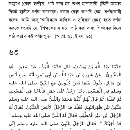
সম্মুখে (কোন হাদীস) পাঠ করা হয় তখন হাদ্দাসানী (তিনি আমার
নিকট হাদীস বর্ণনা করেছেন) বলায় কোন আপত্তি নেই। বর্ণনাকারী
বলেন, আমি আবূ ‘আসিমকে মালিক ও সুফিয়ান (রহঃ) হতে বর্ণনা
করতে শুনেছি যে, ‘শিক্ষকের সামনে পাঠ করা এবং শিক্ষকের নিজে
পাঠ করা একই পর্যায়ভুক্ত।’ (আ.প্র. ৬১, ই.ফা. ৬১)
৬৩
حَدَّثَنَا عَبْدُ اللَّهِ بْنُ يُوسُفَ، قَالَ حَدَّثَنَا اللَّيْثُ، عَنْ سَعِيدٍ ـ هُوَ
الْمَقْبُرِيُّ ـ عَنْ شَرِيكِ بْنِ عَبْدِ اللَّهِ بْنِ أَبِي نَمِرٍ، أَنَّهُ سَمِعَ أَنَسَ
بْنَ مَالِكٍ، يَقُولُ بَيْنَمَا نَحْنُ جُلُوسٌ مَعَ النَّبِيِّ صلى الله عليه
وسلم فِي الْمَسْجِدِ، دَخَلَ رَجُلٌ عَلَى جَمَلٍ فَأَنَاخَهُ فِي الْمَسْجِدِ،
ثُمَّ عَقَلَهُ، ثُمَّ قَالَ لَهُمْ أَيُّكُمْ مُحَمَّدٌ وَالنَّبِيُّ صلى الله عليه وسلم
مُتَّكِئٌ بَيْنَ ظَهْرَانَيْهِمْ‏.‏ فَقُلْنَا هَذَا الرَّجُلُ الأَبْيَضُ الْمُتَّكِئُ‏.‏ فَقَالَ لَهُ
الرَّجُلُ ابْنَ عَبْدِ الْمُطَّلِبِ فَقَالَ لَهُ النَّبِيُّ صلى الله عليه وسلم ‏”‏
قَدْ أَجَبْتُكَ ‏”‏‏.‏ فَقَالَ الرَّجُلُ لِلنَّبِيِّ صلى الله عليه وسلم إِنِّي