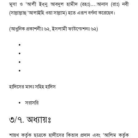
মূসা ও ‘আলী ইব্‌নু আবদুল হামীদ (রহঃ)….আনাস (রাঃ) নবী
(সাল্লাল্লাহু ‘আলাইহি ওয়া সাল্লাম) হতে এরূপ বর্ণনা করেছেন।
(আধুনিক প্রকাশনীঃ ৬২, ইসলামী ফাউন্ডেশনঃ ৬২)
হাদিসের মানঃ
সহিহ হাদিস
সরাসরি
৩/৭. অধ্যায়ঃ
শায়খ কর্তৃক ছাত্রকে হাদীসের কিতাব প্রদান এবং ‘আলিম কর্তৃক