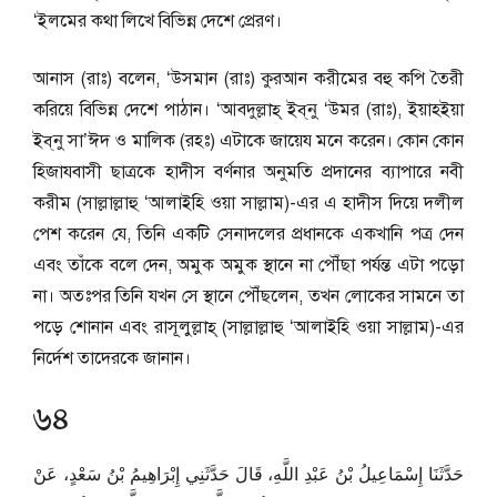
‘ইলমের কথা লিখে বিভিন্ন দেশে প্রেরণ।
আনাস (রাঃ) বলেন, ‘উসমান (রাঃ) কুরআন করীমের বহু কপি তৈরী
করিয়ে বিভিন্ন দেশে পাঠান। ‘আবদুল্লাহ্ ইব্‌নু ‘উমর (রাঃ), ইয়াহইয়া
ইব্‌নু সা’ঈদ ও মালিক (রহঃ) এটাকে জায়েয মনে করেন। কোন কোন
হিজাযবাসী ছাত্রকে হাদীস বর্ণনার অনুমতি প্রদানের ব্যাপারে নবী
করীম (সাল্লাল্লাহু ‘আলাইহি ওয়া সাল্লাম)-এর এ হাদীস দিয়ে দলীল
পেশ করেন যে, তিনি একটি সেনাদলের প্রধানকে একখানি পত্র দেন
এবং তাঁকে বলে দেন, অমুক অমুক স্থানে না পৌঁছা পর্যন্ত এটা পড়ো
না। অতঃপর তিনি যখন সে স্থানে পৌঁছলেন, তখন লোকের সামনে তা
পড়ে শোনান এবং রাসূলুল্লাহ্ (সাল্লাল্লাহু ‘আলাইহি ওয়া সাল্লাম)-এর
নির্দেশ তাদেরকে জানান।
৬৪
حَدَّثَنَا إِسْمَاعِيلُ بْنُ عَبْدِ اللَّهِ، قَالَ حَدَّثَنِي إِبْرَاهِيمُ بْنُ سَعْدٍ، عَنْ