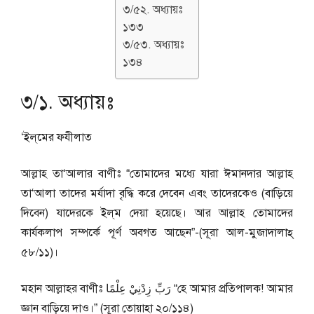
৩/৫২. অধ্যায়ঃ
১৩৩
৩/৫৩. অধ্যায়ঃ
১৩৪
৩/১. অধ্যায়ঃ
‘ইল্‌মের ফযীলাত
আল্লাহ তা‘আলার বাণীঃ “তোমাদের মধ্যে যারা ঈমানদার আল্লাহ
তা‘আলা তাদের মর্যাদা বৃদ্ধি করে দেবেন এবং তাদেরকেও (বাড়িয়ে
দিবেন) যাদেরকে ইল্‌ম দেয়া হয়েছে। আর আল্লাহ তোমাদের
কার্যকলাপ সম্পর্কে পূর্ণ অবগত আছেন”-(সূরা আল-মুজাদালাহ্‌
৫৮/১১)।
মহান আল্লাহর বাণীঃ رَبِّ زِدْنِيْ عِلْمًا “হে আমার প্রতিপালক! আমার
জ্ঞান বাড়িয়ে দাও।” (সূরা তোয়াহা ২০/১১৪)