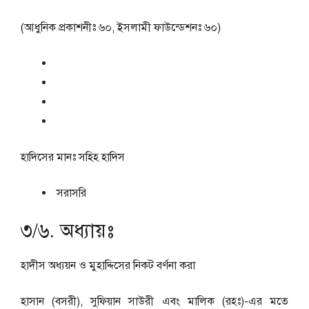
(আধুনিক প্রকাশনীঃ ৬০, ইসলামী ফাউন্ডেশনঃ ৬০)
হাদিসের মানঃ
সহিহ হাদিস
সরাসরি
৩/৬. অধ্যায়ঃ
হাদীস অধ্যয়ন ও মুহাদ্দিসের নিকট বর্ণনা করা
হাসান (বসরী), সুফিয়ান সাউরী এবং মালিক (রহঃ)-এর মতে