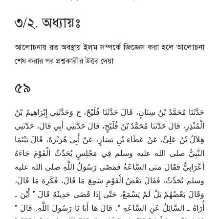
৩/২. অধ্যায়ঃ
আলোচনায় রত অবস্থায় ইল্‌ম সম্পর্কে জিজ্ঞেস করা হলে আলোচনা
শেষ করার পর প্রশ্নকারীর উত্তর দেয়া
৫৯
حَدَّثَنَا مُحَمَّدُ بْنُ سِنَانٍ، قَالَ حَدَّثَنَا فُلَيْحٌ، ح وَحَدَّثَنِي إِبْرَاهِيمُ بْنُ
الْمُنْذِرِ، قَالَ حَدَّثَنَا مُحَمَّدُ بْنُ فُلَيْحٍ، قَالَ حَدَّثَنِي أَبِي قَالَ، حَدَّثَنِي
هِلاَلُ بْنُ عَلِيٍّ، عَنْ عَطَاءِ بْنِ يَسَارٍ، عَنْ أَبِي هُرَيْرَةَ، قَالَ بَيْنَمَا
النَّبِيُّ صلى الله عليه وسلم فِي مَجْلِسٍ يُحَدِّثُ الْقَوْمَ جَاءَهُ
أَعْرَابِيٌّ فَقَالَ مَتَى السَّاعَةُ فَمَضَى رَسُولُ اللَّهِ صلى الله عليه
وسلم يُحَدِّثُ، فَقَالَ بَعْضُ الْقَوْمِ سَمِعَ مَا قَالَ، فَكَرِهَ مَا قَالَ،
وَقَالَ بَعْضُهُمْ بَلْ لَمْ يَسْمَعْ، حَتَّى إِذَا قَضَى حَدِيثَهُ قَالَ ‏”‏ أَيْنَ ـ
أُرَاهُ ـ السَّائِلُ عَنِ السَّاعَةِ ‏”‏‏.‏ قَالَ هَا أَنَا يَا رَسُولَ اللَّهِ‏.‏ قَالَ ‏”‏