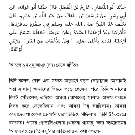
حَدَّثَنَا أَبُو النُّعْمَانِ، عَارِمُ بْنُ الْفَضْلِ قَالَ حَدَّثَنَا أَبُو عَوَانَةَ، عَنْ
أَبِي بِشْرٍ، عَنْ يُوسُفَ بْنِ مَاهَكَ، عَنْ عَبْدِ اللَّهِ بْنِ عَمْرٍو، قَالَ
تَخَلَّفَ عَنَّا النَّبِيُّ صلى الله عليه وسلم فِي سَفْرَةٍ سَافَرْنَاهَا،
فَأَدْرَكَنَا وَقَدْ أَرْهَقَتْنَا الصَّلاَةُ وَنَحْنُ نَتَوَضَّأُ، فَجَعَلْنَا نَمْسَحُ عَلَى
أَرْجُلِنَا، فَنَادَى بِأَعْلَى صَوْتِهِ ‏ “‏ وَيْلٌ لِلأَعْقَابِ مِنَ النَّارِ ‏”‏‏.‏ مَرَّتَيْنِ
أَوْ ثَلاَثًا‏.‏
‘আব্দুল্লাহ্‌ ইব্‌নু আম্‌র (রাঃ) থেকে বর্ণিতঃ
তিনি বলেন, কোন এক সফরে আল্লাহর রসূল (সাল্লাল্লাহু ‘আলাইহি
ওয়া সাল্লাম) আমাদের পিছনে পড়ে গেলেন। পরে তিনি আমাদের
নিকট পৌঁছলেন, এদিকে আমরা (আসরের) সালাত আদায় করতে
বিলম্ব করে ফেলেছিলাম এবং আমরা উযূ করছিলাম। আমরা
আমাদের পা কোনমতে পানি দ্বারা ভিজিয়ে নিচ্ছিলাম। তিনি উচ্চৈঃস্বরে
বললেনঃ পায়ের গোড়ালিগুলোর (শুকনো থাকার) জন্য জাহান্নামের
‘আযাব রয়েছে। তিনি দু’বার বা তিনবার এ কথা বললেন।