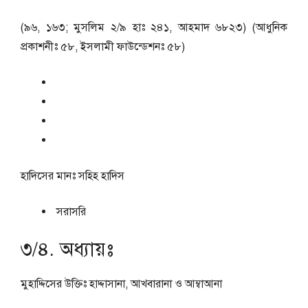
(৯৬, ১৬৩; মুসলিম ২/৯ হাঃ ২৪১, আহমাদ ৬৮২৩) (আধুনিক
প্রকাশনীঃ ৫৮, ইসলামী ফাউন্ডেশনঃ ৫৮)
হাদিসের মানঃ
সহিহ হাদিস
সরাসরি
৩/৪. অধ্যায়ঃ
মুহাদ্দিসের উক্তিঃ হাদ্দাসানা, আখবারানা ও আম্বাআনা