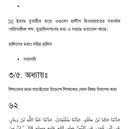
[১] ইমাম বুখারীর মতে এগুলো হাদীস রিওয়ায়াতের সমার্থক
পারিভাষিক শব্দ; মুহাদ্দিসগণের মধ্য এ সম্বন্ধে মতভেদ আছে।
হাদিসের মানঃ
সহিহ হাদিস
সরাসরি
৩/৫. অধ্যায়ঃ
শিষ্যদের জ্ঞান যাচাইয়ের উদ্দেশে শিক্ষকের কোন বিষয় উত্থাপন করা
৬২
حَدَّثَنَا خَالِدُ بْنُ مَخْلَدٍ، حَدَّثَنَا سُلَيْمَانُ، حَدَّثَنَا عَبْدُ اللَّهِ بْنُ دِينَارٍ،
عَنِ ابْنِ عُمَرَ، عَنِ النَّبِيِّ صلى الله عليه وسلم قَالَ ‏”‏ إِنَّ مِنَ