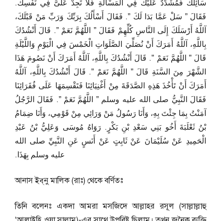
سَائِلُكَ فَمُشَدِّدٌ عَلَيْكَ فِي الْمَسْأَلَةِ فَلاَ تَجِدْ عَلَىَّ فِي نَفْسِكَ‏.‏
فَقَالَ ‏”‏ سَلْ عَمَّا بَدَا لَكَ ‏”‏‏.‏ فَقَالَ أَسْأَلُكَ بِرَبِّكَ وَرَبِّ مَنْ قَبْلَكَ،
آللَّهُ أَرْسَلَكَ إِلَى النَّاسِ كُلِّهِمْ فَقَالَ ‏”‏ اللَّهُمَّ نَعَمْ ‏”‏‏.‏ قَالَ أَنْشُدُكَ
بِاللَّهِ، آللَّهُ أَمَرَكَ أَنْ نُصَلِّيَ الصَّلَوَاتِ الْخَمْسَ فِي الْيَوْمِ وَاللَّيْلَةِ
قَالَ ‏”‏ اللَّهُمَّ نَعَمْ ‏”‏‏.‏ قَالَ أَنْشُدُكَ بِاللَّهِ، آللَّهُ أَمَرَكَ أَنْ نَصُومَ هَذَا
الشَّهْرَ مِنَ السَّنَةِ قَالَ ‏”‏ اللَّهُمَّ نَعَمْ ‏”‏‏.‏ قَالَ أَنْشُدُكَ بِاللَّهِ، آللَّهُ
أَمَرَكَ أَنْ تَأْخُذَ هَذِهِ الصَّدَقَةَ مِنْ أَغْنِيَائِنَا فَتَقْسِمَهَا عَلَى فُقَرَائِنَا
فَقَالَ النَّبِيُّ صلى الله عليه وسلم ‏”‏ اللَّهُمَّ نَعَمْ ‏”‏‏.‏ فَقَالَ الرَّجُلُ
آمَنْتُ بِمَا جِئْتَ بِهِ، وَأَنَا رَسُولُ مَنْ وَرَائِي مِنْ قَوْمِي، وَأَنَا ضِمَامُ
بْنُ ثَعْلَبَةَ أَخُو بَنِي سَعْدِ بْنِ بَكْرٍ‏.‏ رَوَاهُ مُوسَى وَعَلِيُّ بْنُ عَبْدِ
الْحَمِيدِ عَنْ سُلَيْمَانَ عَنْ ثَابِتٍ عَنْ أَنَسٍ عَنِ النَّبِيِّ صلى الله
عليه وسلم بِهَذَا‏.‏
আনাস ইব্‌নু মালিক (রাঃ) থেকে বর্ণিতঃ
তিনি বলেনঃ একদা আমরা মসজিদে আল্লাহর রসূল (সাল্লাল্লাহু
‘আলাইহি ওয়া সাল্লাম)-এর সাথে উপবিষ্ট ছিলাম। তখন জনৈক ব্যক্তি