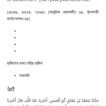
যে, তাদেরকেও যেন সম্পূর্ণরূপে টুকরো টুকরো করে ফেলা হয়।
(২৯৩৯, ৪৪২৪, ৭২৬৪) (আধুনিক প্রকাশনীঃ ৬৪, ইসলামী
ফাউন্ডেশনঃ ৬৪)
হাদিসের মানঃ
সহিহ হাদিস
সরাসরি
৬৫
حَدَّثَنَا مُحَمَّدُ بْنُ مُقَاتِلٍ أَبُو الْحَسَنِ، أَخْبَرَنَا عَبْدُ اللَّهِ، قَالَ أَخْبَرَنَا