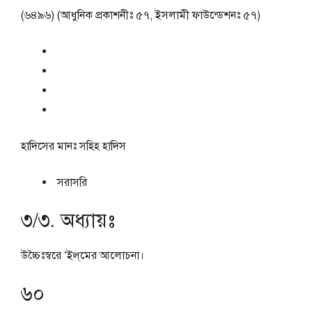
(৬৪৯৬) (আধুনিক প্রকাশনীঃ ৫৭, ইসলামী ফাউন্ডেশনঃ ৫৭)
হাদিসের মানঃ
সহিহ হাদিস
সরাসরি
৩/৩. অধ্যায়ঃ
উচ্চৈঃস্বরে ‘ইল্‌মের আলোচনা।
৬০