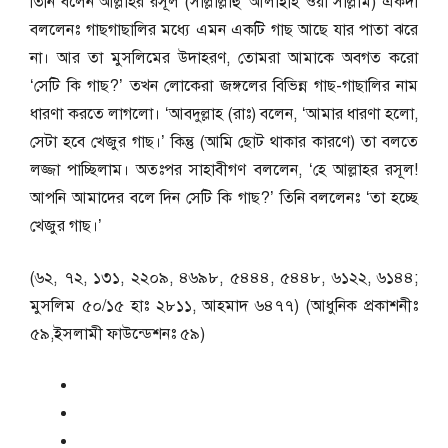
তিনি বলেন আল্লাহর রসূল (সাল্লাল্লাহু ‘আলাইহি ওয়া সাল্লাম) একদা
বললেনঃ গাছগাছালির মধ্যে এমন একটি গাছ আছে যার পাতা ঝরে
না। আর তা মুসলিমের উদাহরণ, তোমরা আমাকে অবগত করো
‘সেটি কি গাছ?’ তখন লোকেরা জঙ্গলের বিভিন্ন গাছ-গাছালির নাম
ধারণা করতে লাগলো। ‘আবদুল্লাহ (রাঃ) বলেন, ‘আমার ধারণা হলো,
সেটা হবে খেজুর গাছ।’ কিন্তু (আমি ছোট থাকার কারণে) তা বলতে
লজ্জা পাচ্ছিলাম। অতঃপর সাহাবীগণ বললেন, ‘হে আল্লাহর রসূল!
আপনি আমাদের বলে দিন সেটি কি গাছ?’ তিনি বললেনঃ ‘তা হচ্ছে
খেজুর গাছ।’
(৬২, ৭২, ১৩১, ২২০৯, ৪৬৯৮, ৫৪৪৪, ৫৪৪৮, ৬১২২, ৬১৪৪;
মুসলিম ৫০/১৫ হাঃ ২৮১১, আহমাদ ৬৪৭৭) (আধুনিক প্রকাশনীঃ
৫৯,ইসলামী ফাউন্ডেশনঃ ৫৯)