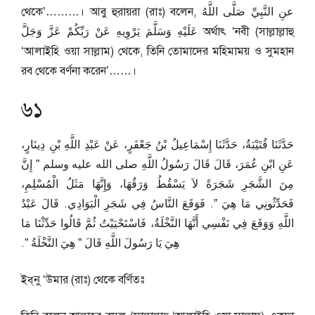
থেকে’………। আবু হুরায়রা (রাঃ) বলেন, عنِ النَّبِيِّ صَلَّى اللَّهُ
عَلَيْهِ وَسَلَّمَ يَرْوِيهِ عَنْ رَبِّكُمْ عَزَّ وَجَلَّ অর্থাৎ ‘নবী (সাল্লাল্লাহু
‘আলাইহি ওয়া সাল্লাম) থেকে, তিনি তোমাদের মহিমাময় ও সুমহান
রব থেকে বর্ণনা করেন’……।
৬১
حَدَّثَنَا قُتَيْبَةُ، حَدَّثَنَا إِسْمَاعِيلُ بْنُ جَعْفَرٍ، عَنْ عَبْدِ اللَّهِ بْنِ دِينَارٍ،
عَنِ ابْنِ عُمَرَ، قَالَ قَالَ رَسُولُ اللَّهِ صلى الله عليه وسلم ‏”‏ إِنَّ
مِنَ الشَّجَرِ شَجَرَةً لاَ يَسْقُطُ وَرَقُهَا، وَإِنَّهَا مَثَلُ الْمُسْلِمِ،
فَحَدِّثُونِي مَا هِيَ ‏”‏‏.‏ فَوَقَعَ النَّاسُ فِي شَجَرِ الْبَوَادِي‏.‏ قَالَ عَبْدُ
اللَّهِ وَوَقَعَ فِي نَفْسِي أَنَّهَا النَّخْلَةُ، فَاسْتَحْيَيْتُ ثُمَّ قَالُوا حَدِّثْنَا مَا
هِيَ يَا رَسُولَ اللَّهِ قَالَ ‏”‏ هِيَ النَّخْلَةُ ‏”‏‏.‏
ইব্‌নু ‘উমার (রাঃ) থেকে বর্ণিতঃ