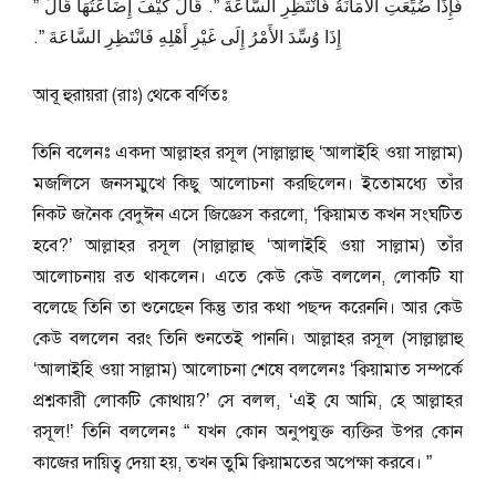
فَإِذَا ضُيِّعَتِ الأَمَانَةُ فَانْتَظِرِ السَّاعَةَ ‏”‏‏.‏ قَالَ كَيْفَ إِضَاعَتُهَا قَالَ ‏”‏
إِذَا وُسِّدَ الأَمْرُ إِلَى غَيْرِ أَهْلِهِ فَانْتَظِرِ السَّاعَةَ ‏”‏‏.‏
আবূ হুরায়রা (রাঃ) থেকে বর্ণিতঃ
তিনি বলেনঃ একদা আল্লাহর রসূল (সাল্লাল্লাহু ‘আলাইহি ওয়া সাল্লাম)
মজলিসে জনসম্মুখে কিছু আলোচনা করছিলেন। ইতোমধ্যে তাঁর
নিকট জনৈক বেদুঈন এসে জিজ্ঞেস করলো, ‘ক্বিয়ামত কখন সংঘটিত
হবে?’ আল্লাহর রসূল (সাল্লাল্লাহু ‘আলাইহি ওয়া সাল্লাম) তাঁর
আলোচনায় রত থাকলেন। এতে কেউ কেউ বললেন, লোকটি যা
বলেছে তিনি তা শুনেছেন কিন্তু তার কথা পছন্দ করেননি। আর কেউ
কেউ বললেন বরং তিনি শুনতেই পাননি। আল্লাহর রসূল (সাল্লাল্লাহু
‘আলাইহি ওয়া সাল্লাম) আলোচনা শেষে বললেনঃ ‘ক্বিয়ামাত সম্পর্কে
প্রশ্নকারী লোকটি কোথায়?’ সে বলল, ‘এই যে আমি, হে আল্লাহর
রসূল!’ তিনি বললেনঃ “ যখন কোন অনুপযুক্ত ব্যক্তির উপর কোন
কাজের দায়িত্ব দেয়া হয়, তখন তুমি ক্বিয়ামতের অপেক্ষা করবে। ”