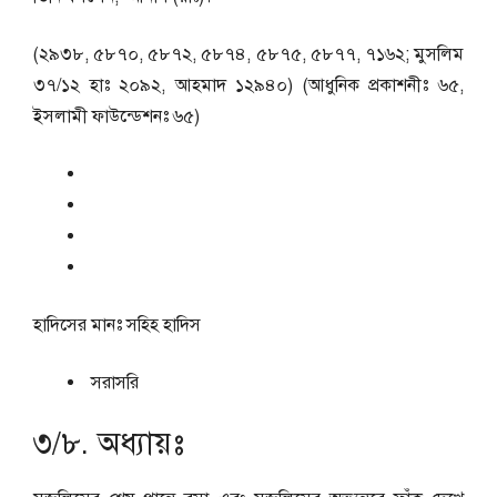
(২৯৩৮, ৫৮৭০, ৫৮৭২, ৫৮৭৪, ৫৮৭৫, ৫৮৭৭, ৭১৬২; মুসলিম
৩৭/১২ হাঃ ২০৯২, আহমাদ ১২৯৪০) (আধুনিক প্রকাশনীঃ ৬৫,
ইসলামী ফাউন্ডেশনঃ ৬৫)
হাদিসের মানঃ
সহিহ হাদিস
সরাসরি
৩/৮. অধ্যায়ঃ