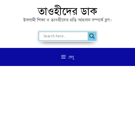
এড়িেয়
তাওহীদের ডাক
লেখায়
ইসলামী শিক্ষা ও তাওহীদের প্রতি আহবান সম্পর্কে ব্লগ।
যান
মেনু