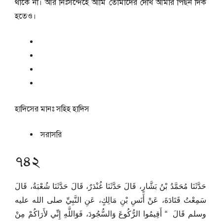
থাকে না। আর নিঃসন্দেহে আমি তোমাদের দেখি আমার পিছন দিক
হতেও।
হাদিসের মানঃ
সহিহ হাদিস
সরাসরি
৭৪২
حَدَّثَنَا مُحَمَّدُ بْنُ بَشَّارٍ، قَالَ حَدَّثَنَا غُنْدَرٌ، قَالَ حَدَّثَنَا شُعْبَةُ، قَالَ
سَمِعْتُ قَتَادَةَ، عَنْ أَنَسِ بْنِ مَالِكٍ، عَنِ النَّبِيِّ صلى الله عليه
وسلم قَالَ ‏ “‏ أَقِيمُوا الرُّكُوعَ وَالسُّجُودَ، فَوَاللَّهِ إِنِّي لأَرَاكُمْ مِنْ