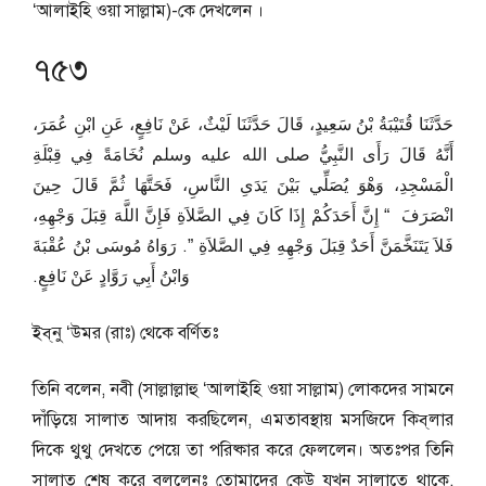
‘আলাইহি ওয়া সাল্লাম)-কে দেখলেন ।
৭৫৩
حَدَّثَنَا قُتَيْبَةُ بْنُ سَعِيدٍ، قَالَ حَدَّثَنَا لَيْثٌ، عَنْ نَافِعٍ، عَنِ ابْنِ عُمَرَ،
أَنَّهُ قَالَ رَأَى النَّبِيُّ صلى الله عليه وسلم نُخَامَةً فِي قِبْلَةِ
الْمَسْجِدِ، وَهْوَ يُصَلِّي بَيْنَ يَدَىِ النَّاسِ، فَحَتَّهَا ثُمَّ قَالَ حِينَ
انْصَرَفَ ‏ “‏ إِنَّ أَحَدَكُمْ إِذَا كَانَ فِي الصَّلاَةِ فَإِنَّ اللَّهَ قِبَلَ وَجْهِهِ،
فَلاَ يَتَنَخَّمَنَّ أَحَدٌ قِبَلَ وَجْهِهِ فِي الصَّلاَةِ ‏”‏‏.‏ رَوَاهُ مُوسَى بْنُ عُقْبَةَ
وَابْنُ أَبِي رَوَّادٍ عَنْ نَافِعٍ‏.‏
ইব্‌নু ‘উমর (রাঃ) থেকে বর্ণিতঃ
তিনি বলেন, নবী (সাল্লাল্লাহু ‘আলাইহি ওয়া সাল্লাম) লোকদের সামনে
দাঁড়িয়ে সালাত আদায় করছিলেন, এমতাবস্থায় মসজিদে কিব্‌লার
দিকে থুথু দেখতে পেয়ে তা পরিষ্কার করে ফেললেন। অতঃপর তিনি
সালাত শেষ করে বললেনঃ তোমাদের কেউ যখন সালাতে থাকে,