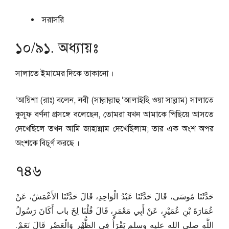
সরাসরি
১০/৯১. অধ্যায়ঃ
সালাতে ইমামের দিকে তাকানো ।
‘আয়িশা (রাঃ) বলেন, নবী (সাল্লাল্লাহু ‘আলাইহি ওয়া সাল্লাম) সালাতে
কুসূফ বর্ণনা প্রসঙ্গে বলেছেন, তোমরা যখন আমাকে পিছিয়ে আসতে
দেখেছিলে তখন আমি জাহান্নাম দেখেছিলাম; তার এক অংশ অপর
অংশকে বিচূর্ণ করছে ।
৭৪৬
حَدَّثَنَا مُوسَى، قَالَ حَدَّثَنَا عَبْدُ الْوَاحِدِ، قَالَ حَدَّثَنَا الأَعْمَشُ، عَنْ
عُمَارَةَ بْنِ عُمَيْرٍ، عَنْ أَبِي مَعْمَرٍ، قَالَ قُلْنَا لِخَ باب أَكَانَ رَسُولُ
اللَّهِ صلى الله عليه وسلم يَقْرَأُ فِي الظُّهْرِ وَالْعَصْرِ قَالَ نَعَمْ‏.‏