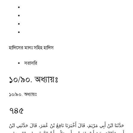
হাদিসের মানঃ
সহিহ হাদিস
সরাসরি
১০/৯০. অধ্যায়ঃ
১০/৯০. অধ্যায়ঃ
৭৪৫
حَدَّثَنَا ابْنُ أَبِي مَرْيَمَ، قَالَ أَخْبَرَنَا نَافِعُ بْنُ عُمَرَ، قَالَ حَدَّثَنِي ابْنُ