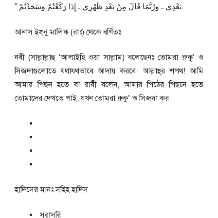
بَعْدِي ـ وَرُبَّمَا قَالَ مِنْ بَعْدِ ظَهْرِي ـ إِذَا رَكَعْتُمْ وَسَجَدْتُمْ ‏”‏‏.
আনাস ইব্‌নু মালিক (রাঃ) থেকে বর্ণিতঃ
নবী (সাল্লাল্লাহু ‘আলাইহি ওয়া সাল্লাম) বলেছেনঃ তোমরা রুকু’ ও
সিজদাগুলোতে যথাযথভাবে আদায় করবে। আল্লাহ্‌র শপথ! আমি
আমার পিছন হতে বা রাবী বলেন, আমার পিঠের পিছনে হতে
তোমাদের দেখতে পাই, যখন তোমরা রুকু’ ও সিজদা কর।
হাদিসের মানঃ
সহিহ হাদিস
সরাসরি