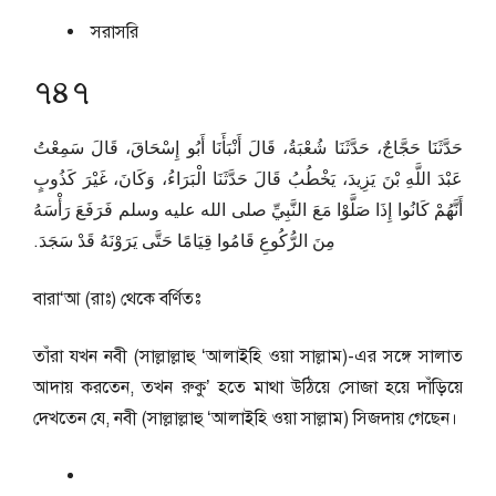
সরাসরি
৭৪৭
حَدَّثَنَا حَجَّاجٌ، حَدَّثَنَا شُعْبَةُ، قَالَ أَنْبَأَنَا أَبُو إِسْحَاقَ، قَالَ سَمِعْتُ
عَبْدَ اللَّهِ بْنَ يَزِيدَ، يَخْطُبُ قَالَ حَدَّثَنَا الْبَرَاءُ، وَكَانَ، غَيْرَ كَذُوبٍ
أَنَّهُمْ كَانُوا إِذَا صَلَّوْا مَعَ النَّبِيِّ صلى الله عليه وسلم فَرَفَعَ رَأْسَهُ
مِنَ الرُّكُوعِ قَامُوا قِيَامًا حَتَّى يَرَوْنَهُ قَدْ سَجَدَ‏.‏
বারা‘আ (রাঃ) থেকে বর্ণিতঃ
তাঁরা যখন নবী (সাল্লাল্লাহু ‘আলাইহি ওয়া সাল্লাম)-এর সঙ্গে সালাত
আদায় করতেন, তখন রুকু’ হতে মাথা উঠিয়ে সোজা হয়ে দাঁড়িয়ে
দেখতেন যে, নবী (সাল্লাল্লাহু ‘আলাইহি ওয়া সাল্লাম) সিজদায় গেছেন।