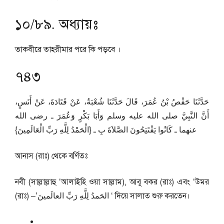
১০/৮৯. অধ্যায়ঃ
তাকবীরে তাহরীমার পরে কি পড়বে ।
৭৪৩
حَدَّثَنَا حَفْصُ بْنُ عُمَرَ، قَالَ حَدَّثَنَا شُعْبَةُ، عَنْ قَتَادَةَ، عَنْ أَنَسٍ،
أَنَّ النَّبِيَّ صلى الله عليه وسلم وَأَبَا بَكْرٍ وَعُمَرَ ـ رضى الله
عنهما ـ كَانُوا يَفْتَتِحُونَ الصَّلاَةَ بِ ـ ‏{‏الْحَمْدُ لِلَّهِ رَبِّ الْعَالَمِينَ‏}‏
আনাস (রাঃ) থেকে বর্ণিতঃ
নবী (সাল্লাল্লাহু ‘আলাইহি ওয়া সাল্লাম), আবূ বকর (রাঃ) এবং ‘উমর
(রাঃ) –’الحَمدُ لِلَّهِ رَبِّ العالَمينَ ‘ দিয়ে সালাত শুরু করতেন।