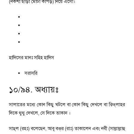
(নকশা ছাড়া মোটা কাপড়) নিয়ে এসো।
হাদিসের মানঃ
সহিহ হাদিস
সরাসরি
১০/৯৪. অধ্যায়ঃ
সালাতের মধ্যে কোন কিছু ঘটলে বা কোন কিছু দেখলে বা ক্বিব্‌লাহর
দিকে থুথু দেখলে, সে দিকে তাকান ।
সাহ্‌ল (রহঃ) বলেছেন, আবূ বক্‌র (রাঃ) তাকালেন এবং নবী (সাল্লাল্লাহু