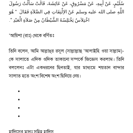
سُلَيْمٍ، عَنْ أَبِيهِ، عَنْ مَسْرُوقٍ، عَنْ عَائِشَةَ، قَالَتْ سَأَلْتُ رَسُولَ
اللَّهِ صلى الله عليه وسلم عَنْ الاِلْتِفَاتِ فِي الصَّلاَةِ فَقَالَ ‏ “‏ هُوَ
اخْتِلاَسٌ يَخْتَلِسُهُ الشَّيْطَانُ مِنْ صَلاَةِ الْعَبْدِ ‏”‏‏.‏
‘আয়িশা (রাঃ) থেকে বর্ণিতঃ
তিনি বলেন, আমি আল্লাহ্‌র রসূল (সাল্লাল্লাহু ‘আলাইহি ওয়া সাল্লাম)-
কে সালাতে এদিক ওদিক তাকানো সম্পর্কে জিজ্ঞেস করলাম। তিনি
বললেনঃ এটা একধরনের ছিনতাই, যার মাধ্যমে শয়তান বান্দার
সালাত হতে অংশ বিশেষ অংশ ছিনিয়ে নেয়।
হাদিসের মানঃ
সহিহ হাদিস