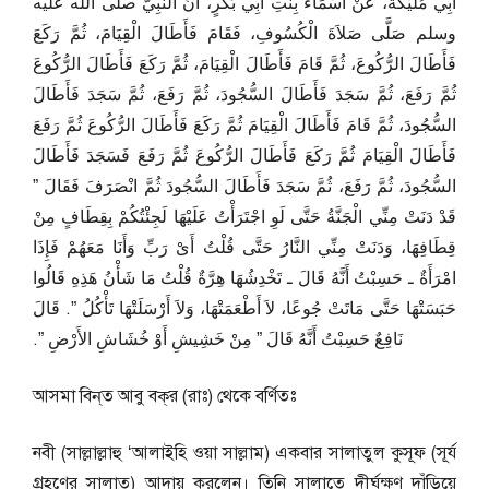
أَبِي مُلَيْكَةَ، عَنْ أَسْمَاءَ بِنْتِ أَبِي بَكْرٍ، أَنَّ النَّبِيَّ صلى الله عليه
وسلم صَلَّى صَلاَةَ الْكُسُوفِ، فَقَامَ فَأَطَالَ الْقِيَامَ، ثُمَّ رَكَعَ
فَأَطَالَ الرُّكُوعَ، ثُمَّ قَامَ فَأَطَالَ الْقِيَامَ، ثُمَّ رَكَعَ فَأَطَالَ الرُّكُوعَ
ثُمَّ رَفَعَ، ثُمَّ سَجَدَ فَأَطَالَ السُّجُودَ، ثُمَّ رَفَعَ، ثُمَّ سَجَدَ فَأَطَالَ
السُّجُودَ، ثُمَّ قَامَ فَأَطَالَ الْقِيَامَ ثُمَّ رَكَعَ فَأَطَالَ الرُّكُوعَ ثُمَّ رَفَعَ
فَأَطَالَ الْقِيَامَ ثُمَّ رَكَعَ فَأَطَالَ الرُّكُوعَ ثُمَّ رَفَعَ فَسَجَدَ فَأَطَالَ
السُّجُودَ، ثُمَّ رَفَعَ، ثُمَّ سَجَدَ فَأَطَالَ السُّجُودَ ثُمَّ انْصَرَفَ فَقَالَ ‏”‏
قَدْ دَنَتْ مِنِّي الْجَنَّةُ حَتَّى لَوِ اجْتَرَأْتُ عَلَيْهَا لَجِئْتُكُمْ بِقِطَافٍ مِنْ
قِطَافِهَا، وَدَنَتْ مِنِّي النَّارُ حَتَّى قُلْتُ أَىْ رَبِّ وَأَنَا مَعَهُمْ فَإِذَا
امْرَأَةٌ ـ حَسِبْتُ أَنَّهُ قَالَ ـ تَخْدِشُهَا هِرَّةٌ قُلْتُ مَا شَأْنُ هَذِهِ قَالُوا
حَبَسَتْهَا حَتَّى مَاتَتْ جُوعًا، لاَ أَطْعَمَتْهَا، وَلاَ أَرْسَلَتْهَا تَأْكُلُ ‏”‏‏.‏ قَالَ
نَافِعٌ حَسِبْتُ أَنَّهُ قَالَ ‏”‏ مِنْ خَشِيشِ أَوْ خُشَاشِ الأَرْضِ ‏”‏‏.‏
আসমা বিন্‌ত আবু বক্‌র (রাঃ) থেকে বর্ণিতঃ
নবী (সাল্লাল্লাহু ‘আলাইহি ওয়া সাল্লাম) একবার সালাতুল কুসূফ (সূর্য
গ্রহণের সালাত) আদায় করলেন। তিনি সালাতে দীর্ঘক্ষণ দাঁড়িয়ে