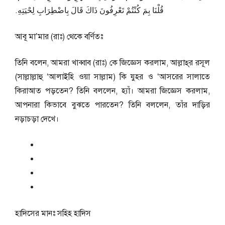
قُلْنَا بِمَ كُنْتُمْ تَعْرِفُونَ ذَاكَ قَالَ بِاضْطِرَابِ لِحْيَتِهِ‏.‏
আবূ মা’মার (রাঃ) থেকে বর্ণিতঃ
তিনি বলেন, আমরা খাব্বাব (রাঃ) কে জিজ্ঞেস করলাম, আল্লাহ্‌র রসূল
(সাল্লাল্লাহু ‘আলাইহি ওয়া সাল্লাম) কি যুহর ও ‘আসরের সালাতে
কিরাআত পড়তেন? তিনি বললেন, হ্যাঁ। আমরা জিজ্ঞেস করলাম,
আপনারা কিভাবে বুঝতে পারতেন? তিনি বললেন, তাঁর দাড়ির
নড়াচড়া দেখে।
হাদিসের মানঃ
সহিহ হাদিস