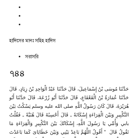
হাদিসের মানঃ
সহিহ হাদিস
সরাসরি
৭৪৪
حَدَّثَنَا مُوسَى بْنُ إِسْمَاعِيلَ، قَالَ حَدَّثَنَا عَبْدُ الْوَاحِدِ بْنُ زِيَادٍ، قَالَ
حَدَّثَنَا عُمَارَةُ بْنُ الْقَعْقَاعِ، قَالَ حَدَّثَنَا أَبُو زُرْعَةَ، قَالَ حَدَّثَنَا أَبُو
هُرَيْرَةَ، قَالَ كَانَ رَسُولُ اللَّهِ صلى الله عليه وسلم يَسْكُتُ بَيْنَ
التَّكْبِيرِ وَبَيْنَ الْقِرَاءَةِ إِسْكَاتَةً ـ قَالَ أَحْسِبُهُ قَالَ هُنَيَّةً ـ فَقُلْتُ
بابي وَأُمِّي يَا رَسُولَ اللَّهِ، إِسْكَاتُكَ بَيْنَ التَّكْبِيرِ وَالْقِرَاءَةِ مَا
تَقُولُ قَالَ ‏ “‏ أَقُولُ اللَّهُمَّ بَاعِدْ بَيْنِي وَبَيْنَ خَطَايَاىَ كَمَا بَاعَدْتَ