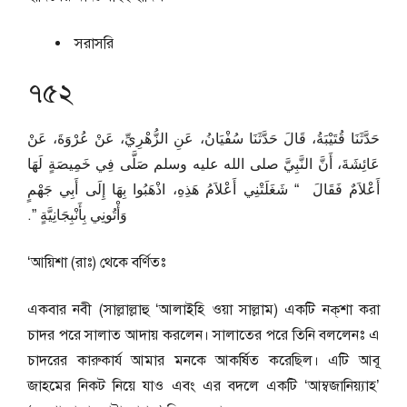
সরাসরি
৭৫২
حَدَّثَنَا قُتَيْبَةُ، قَالَ حَدَّثَنَا سُفْيَانُ، عَنِ الزُّهْرِيِّ، عَنْ عُرْوَةَ، عَنْ
عَائِشَةَ، أَنَّ النَّبِيَّ صلى الله عليه وسلم صَلَّى فِي خَمِيصَةٍ لَهَا
أَعْلاَمٌ فَقَالَ ‏ “‏ شَغَلَتْنِي أَعْلاَمُ هَذِهِ، اذْهَبُوا بِهَا إِلَى أَبِي جَهْمٍ
وَأْتُونِي بِأَنْبِجَانِيَّةٍ ‏”‏‏.‏
‘আয়িশা (রাঃ) থেকে বর্ণিতঃ
একবার নবী (সাল্লাল্লাহু ‘আলাইহি ওয়া সাল্লাম) একটি নক্‌শা করা
চাদর পরে সালাত আদায় করলেন। সালাতের পরে তিনি বললেনঃ এ
চাদরের কারুকার্য আমার মনকে আকর্ষিত করেছিল। এটি আবূ
জাহমের নিকট নিয়ে যাও এবং এর বদলে একটি ‘আম্বজানিয়্যাহ’