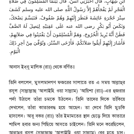
ابْنِ شِهَابٍ، قَالَ أَخْبَرَنِي أَنَسٌ، قَالَ بَيْنَمَا الْمُسْلِمُونَ فِي صَلاَةِ
الْفَجْرِ لَمْ يَفْجَأْهُمْ إِلاَّ رَسُولُ اللَّهِ صلى الله عليه وسلم كَشَفَ
سِتْرَ حُجْرَةِ عَائِشَةَ فَنَظَرَ إِلَيْهِمْ وَهُمْ صُفُوفٌ، فَتَبَسَّمَ يَضْحَكُ،
وَنَكَصَ أَبُو بَكْرٍ رضى الله عنه عَلَى عَقِبَيْهِ لِيَصِلَ لَهُ الصَّفَّ
فَظَنَّ أَنَّهُ يُرِيدُ الْخُرُوجَ، وَهَمَّ الْمُسْلِمُونَ أَنْ يَفْتَتِنُوا فِي صَلاَتِهِمْ،
فَأَشَارَ إِلَيْهِمْ أَتِمُّوا صَلاَتَكُمْ، فَأَرْخَى السِّتْرَ، وَتُوُفِّيَ مِنْ آخِرِ ذَلِكَ
الْيَوْمِ‏.‏
আনাস ইব্‌নু মালিক (রাঃ) থেকে বর্ণিতঃ
তিনি বললেন, মুসলমানগণ ফজরের সালাতে রত এ সময় আল্লাহ্‌র
রসূল (সাল্লাল্লাহু ‘আলাইহি ওয়া সাল্লাম) ‘আয়িশা (রাঃ)-এর হুজরার
পর্দা উঠালে তাঁরা চমকে উঠলেন। তিনি তাদের দিকে তাঁকিয়ে
দেখলেন, তাঁরা কাতারবদ্ধ হয়ে আছেন। তা দেখে তিনি মুচকি
হাসলেন। আবূ বকর (রাঃ) তাঁর ইমামতের স্থান ছেড়ে দিয়ে কাতারে
শামিল হবার জন্য পিছিয়ে আসতে চাইলেন। তিনি মনে করেছিলেন,
আল্লাহ্‌র রসূল (সাল্লাল্লাহু ‘আলাইহি ওয়া সাল্লাম) বের হতে চান।