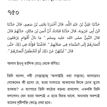
৭৫০
حَدَّثَنَا عَلِيُّ بْنُ عَبْدِ اللَّهِ، قَالَ أَخْبَرَنَا يَحْيَى بْنُ سَعِيدٍ، قَالَ حَدَّثَنَا
ابْنُ أَبِي عَرُوبَةَ، قَالَ حَدَّثَنَا قَتَادَةُ، أَنَّ أَنَسَ بْنَ مَالِكٍ، حَدَّثَهُمْ قَالَ
قَالَ النَّبِيُّ صلى الله عليه وسلم ‏”‏ مَا بَالُ أَقْوَامٍ يَرْفَعُونَ
أَبْصَارَهُمْ إِلَى السَّمَاءِ فِي صَلاَتِهِمْ ‏”‏‏.‏ فَاشْتَدَّ قَوْلُهُ فِي ذَلِكَ حَتَّى
قَالَ ‏”‏ لَيَنْتَهُنَّ عَنْ ذَلِكَ أَوْ لَتُخْطَفَنَّ أَبْصَارُهُمْ ‏”‏‏.‏
আনাস ইব্‌নু মালিক (রাঃ) থেকে বর্ণিতঃ
তিনি বলেন, নবী (সাল্লাল্লাহু ‘আলাইহি ওয়া সাল্লাম) বলেছেনঃ
লোকদের কী হলো যে, তারা সালাতে আকাশের দিকে চোখ তুলে
তাকায়? এ ব্যাপারে তিনি কঠোর বক্তব্য রাখলেন; এমনকি তিনি
বললেনঃ যেন তারা অবশ্যই এ হতে বিরত থাকে, অন্যথায় অবশ্যই
তাদের দৃষ্টিশক্তি কেড়ে নেয়া হবে।