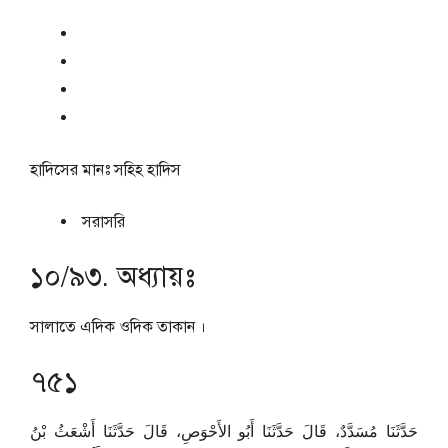
হাদিসের মানঃ
সহিহ হাদিস
সরাসরি
১০/৯৩. অধ্যায়ঃ
সালাতে এদিক ওদিক তাকান ।
৭৫১
حَدَّثَنَا مُسَدَّدٌ، قَالَ حَدَّثَنَا أَبُو الأَحْوَصِ، قَالَ حَدَّثَنَا أَشْعَثُ بْنُ