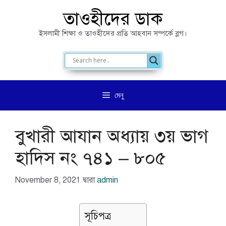
এড়িেয়
তাওহীদের ডাক
লেখায়
ইসলামী শিক্ষা ও তাওহীদের প্রতি আহবান সম্পর্কে ব্লগ।
যান
মেনু
বুখারী আযান অধ্যায় ৩য় ভাগ
হাদিস নং ৭৪১ – ৮০৫
November 8, 2021
দ্বারা
admin
সূচিপত্র