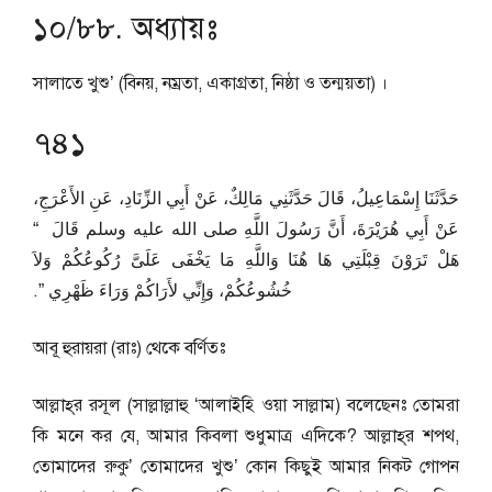
১০/৮৮. অধ্যায়ঃ
সালাতে খুশু’ (বিনয়, নম্রতা, একাগ্রতা, নিষ্ঠা ও তন্ময়তা) ।
৭৪১
حَدَّثَنَا إِسْمَاعِيلُ، قَالَ حَدَّثَنِي مَالِكٌ، عَنْ أَبِي الزِّنَادِ، عَنِ الأَعْرَجِ،
عَنْ أَبِي هُرَيْرَةَ، أَنَّ رَسُولَ اللَّهِ صلى الله عليه وسلم قَالَ ‏ “‏
هَلْ تَرَوْنَ قِبْلَتِي هَا هُنَا وَاللَّهِ مَا يَخْفَى عَلَىَّ رُكُوعُكُمْ وَلاَ
خُشُوعُكُمْ، وَإِنِّي لأَرَاكُمْ وَرَاءَ ظَهْرِي ‏”‏‏.‏
আবূ হুরায়রা (রাঃ) থেকে বর্ণিতঃ
আল্লাহ্‌র রসূল (সাল্লাল্লাহু ‘আলাইহি ওয়া সাল্লাম) বলেছেনঃ তোমরা
কি মনে কর যে, আমার কিবলা শুধুমাত্র এদিকে? আল্লাহ্‌র শপথ,
তোমাদের রুকু’ তোমাদের খুশু’ কোন কিছুই আমার নিকট গোপন