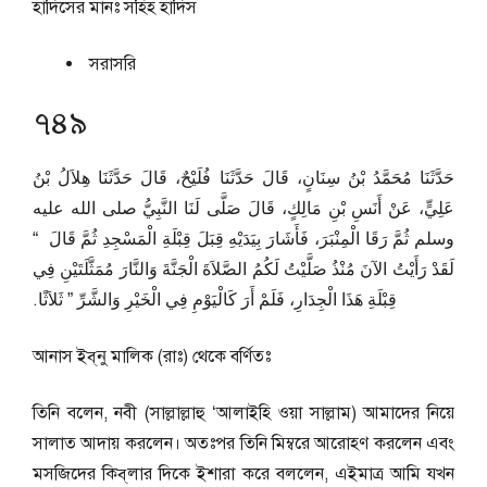
হাদিসের মানঃ
সহিহ হাদিস
সরাসরি
৭৪৯
حَدَّثَنَا مُحَمَّدُ بْنُ سِنَانٍ، قَالَ حَدَّثَنَا فُلَيْحٌ، قَالَ حَدَّثَنَا هِلاَلُ بْنُ
عَلِيٍّ، عَنْ أَنَسِ بْنِ مَالِكٍ، قَالَ صَلَّى لَنَا النَّبِيُّ صلى الله عليه
وسلم ثُمَّ رَقَا الْمِنْبَرَ، فَأَشَارَ بِيَدَيْهِ قِبَلَ قِبْلَةِ الْمَسْجِدِ ثُمَّ قَالَ ‏ “‏
لَقَدْ رَأَيْتُ الآنَ مُنْذُ صَلَّيْتُ لَكُمُ الصَّلاَةَ الْجَنَّةَ وَالنَّارَ مُمَثَّلَتَيْنِ فِي
قِبْلَةِ هَذَا الْجِدَارِ، فَلَمْ أَرَ كَالْيَوْمِ فِي الْخَيْرِ وَالشَّرِّ ‏”‏ ثَلاَثًا‏.‏
আনাস ইব্‌নু মালিক (রাঃ) থেকে বর্ণিতঃ
তিনি বলেন, নবী (সাল্লাল্লাহু ‘আলাইহি ওয়া সাল্লাম) আমাদের নিয়ে
সালাত আদায় করলেন। অতঃপর তিনি মিম্বরে আরোহণ করলেন এবং
মসজিদের কিব্‌লার দিকে ইশারা করে বললেন, এইমাত্র আমি যখন