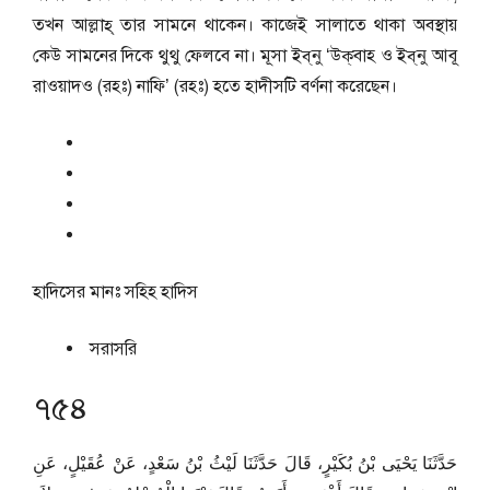
তখন আল্লাহ্‌ তার সামনে থাকেন। কাজেই সালাতে থাকা অবস্থায়
কেউ সামনের দিকে থুথু ফেলবে না। মূসা ইব্‌নু ‘উক্‌বাহ ও ইব্‌নু আবূ
রাওয়াদও (রহঃ) নাফি’ (রহঃ) হতে হাদীসটি বর্ণনা করেছেন।
হাদিসের মানঃ
সহিহ হাদিস
সরাসরি
৭৫৪
حَدَّثَنَا يَحْيَى بْنُ بُكَيْرٍ، قَالَ حَدَّثَنَا لَيْثُ بْنُ سَعْدٍ، عَنْ عُقَيْلٍ، عَنِ