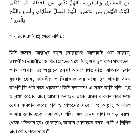
بَيْنَ الْمَشْرِقِ وَالْمَغْرِبِ، اللَّهُمَّ نَقِّنِي مِنَ الْخَطَايَا كَمَا يُنَقَّى
الثَّوْبُ الأَبْيَضُ مِنَ الدَّنَسِ، اللَّهُمَّ اغْسِلْ خَطَايَاىَ بِالْمَاءِ وَالثَّلْجِ
وَالْبَرَدِ ‏”‏‏.‏
আবূ হুরায়রা (রাঃ) থেকে বর্ণিতঃ
তিনি বলেন, আল্লাহ্‌র রসূল (সাল্লাল্লাহু ‘আলাইহি ওয়া সাল্লাম)
তাক্‌বীরে তাহ্‌রীমা ও কিরাআতের মধ্যে কিছুক্ষণ চুপ করে থাকতেন।
আমি বললাম, হে আল্লাহ্‌র রসূল! আমার পিতামাতা আপনার উপর
কুরবান হোক, তাকবীর ও কিরাআত এর মধ্যে চুপ থাকার সময়
আপনি কি পাঠ করে থাকেন? তিনি বললেনঃ এ সময় আমি বলি- “হে
আল্লাহ্‌! আমার এবং আমার গুনাহের মধ্যে এমন ব্যবধান করে দাও
যেমন ব্যবধান করেছ পূর্ব ও পশ্চিমের মধ্যে। হে আল্লাহ্‌ আমাকে
আমার গুনাহ হতে এমনভাবে পবিত্র কর যেমন সাদা কাপড় ময়লা
থেকে পরিষ্কার হয়। হে আল্লাহ্‌ আমার গোনাহকে বরফ, পানি ও শিশির
দ্বারা ধৌত করে দাও।”