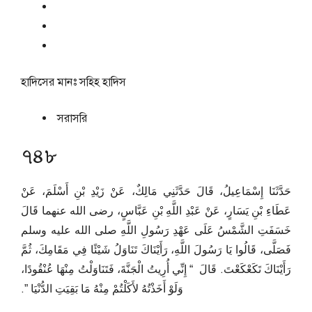
হাদিসের মানঃ
সহিহ হাদিস
সরাসরি
৭৪৮
حَدَّثَنَا إِسْمَاعِيلُ، قَالَ حَدَّثَنِي مَالِكٌ، عَنْ زَيْدِ بْنِ أَسْلَمَ، عَنْ
عَطَاءِ بْنِ يَسَارٍ، عَنْ عَبْدِ اللَّهِ بْنِ عَبَّاسٍ، رضى الله عنهما قَالَ
خَسَفَتِ الشَّمْسُ عَلَى عَهْدِ رَسُولِ اللَّهِ صلى الله عليه وسلم
فَصَلَّى، قَالُوا يَا رَسُولَ اللَّهِ، رَأَيْنَاكَ تَنَاوَلُ شَيْئًا فِي مَقَامِكَ، ثُمَّ
رَأَيْنَاكَ تَكَعْكَعْتَ‏.‏ قَالَ ‏ “‏ إِنِّي أُرِيتُ الْجَنَّةَ، فَتَنَاوَلْتُ مِنْهَا عُنْقُودًا،
وَلَوْ أَخَذْتُهُ لأَكَلْتُمْ مِنْهُ مَا بَقِيَتِ الدُّنْيَا ‏”‏‏.‏