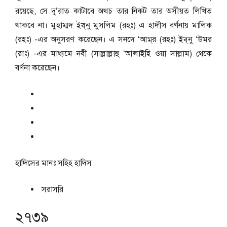
রয়েছে, সে দু’রাত কাটাবে অথচ তার নিকট তার অসীয়ত লিখিত
থাকবে না। মুহাম্মদ ইব্‌নু মুসলিম (রহঃ) এ হাদীস বর্ণনায় মালিক
(রহঃ) -এর অনুসরণ করেছেন। এ সনদে ‘আম্‌র (রহঃ) ইব্‌নু ‘উমর
(রাঃ) -এর মাধ্যমে নবী (সাল্লাল্লাহু ‘আলাইহি ওয়া সাল্লাম) থেকে
বর্ণনা করেছেন।
হাদিসের মানঃ
সহিহ হাদিস
সরাসরি
২৭৩৯