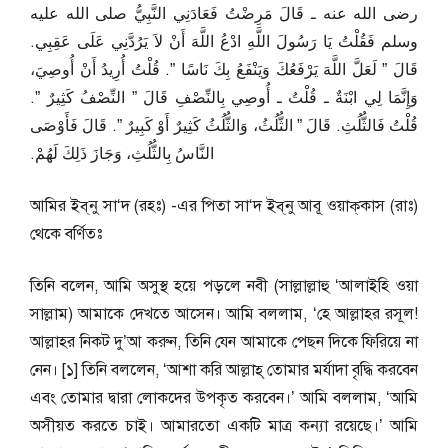
رضى الله عنه ـ قَالَ مَرِضْتُ فَعَادَنِي النَّبِيُّ صلى الله عليه
وسلم فَقُلْتُ يَا رَسُولَ اللَّهِ ادْعُ اللَّهَ أَنْ لاَ يَرُدَّنِي عَلَى عَقِبِي‏.‏
قَالَ ‏”‏ لَعَلَّ اللَّهَ يَرْفَعُكَ وَيَنْفَعُ بِكَ نَاسًا ‏”‏‏.‏ قُلْتُ أُرِيدُ أَنْ أُوصِيَ،
وَإِنَّمَا لِي ابْنَةٌ ـ قُلْتُ ـ أُوصِي بِالنِّصْفِ قَالَ ‏”‏ النِّصْفُ كَثِيرٌ ‏”‏‏.‏
قُلْتُ فَالثُّلُثِ‏.‏ قَالَ ‏”‏ الثُّلُثُ، وَالثُّلُثُ كَثِيرٌ أَوْ كَبِيرٌ ‏”‏‏.‏ قَالَ فَأَوْصَى
النَّاسُ بِالثُّلُثِ، وَجَازَ ذَلِكَ لَهُمْ‏.‏
আমির ইব্‌নু সা‘দ (রহঃ) -এর পিতা সা‘দ ইব্‌নু আবূ ওয়াক্‌কাস (রাঃ)
থেকে বর্ণিতঃ
তিনি বলেন, আমি অসুস্থ হয়ে পড়লে নবী (সাল্লাল্লাহু ‘আলাইহি ওয়া
সাল্লাম) আমাকে দেখতে আসেন। আমি বললাম, ‘হে আল্লাহর রসূল!
আল্লাহর নিকট দু’আ করুন, তিনি যেন আমাকে পেছন দিকে ফিরিয়ে না
নেন। [১] তিনি বললেন, ‘আশা করি আল্লাহ্‌ তোমার মর্যাদা বৃদ্ধি করবেন
এবং তোমার দ্বারা লোকদের উপকৃত করবেন।’ আমি বললাম, ‘আমি
অসীয়ত করতে চাই। আমারতো একটি মাত্র কন্যা রয়েছে।’ আমি