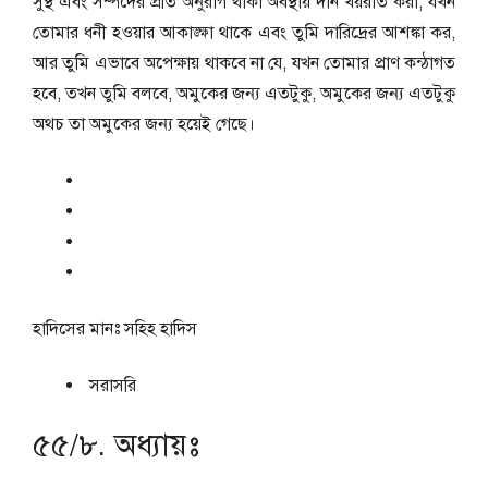
সুস্থ এবং সম্পদের প্রতি অনুরাগ থাকা অবস্থায় দান খয়রাত করা, যখন
তোমার ধনী হওয়ার আকাঙ্ক্ষা থাকে এবং তুমি দারিদ্রের আশঙ্কা কর,
আর তুমি এভাবে অপেক্ষায় থাকবে না যে, যখন তোমার প্রাণ কন্ঠাগত
হবে, তখন তুমি বলবে, অমুকের জন্য এতটুকু, অমুকের জন্য এতটুকু
অথচ তা অমুকের জন্য হয়েই গেছে।
হাদিসের মানঃ
সহিহ হাদিস
সরাসরি
৫৫/৮. অধ্যায়ঃ