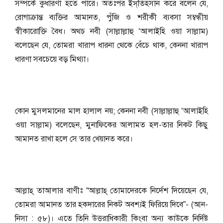
সম্পর্কে কুধারণা হতে পারে। অতঃপর ইস্‌তিহসান করে বলেন যে,
রোগাক্রান্ত ব্যক্তির আমানত, পুঁজি ও শরীকী ব্যবসা সম্বন্ধীয়
স্বীকারোক্তি বৈধ। অথচ নবী (সাল্লাল্লাহু ‘আলাইহি ওয়া সাল্লাম)
বলেছেন যে, তোমরা খারাপ ধারনা থেকে বেঁচে থাক, কেননা খারাপ
ধারণা সবচেয়ে বড় মিথ্যা।
কোন মুসলমানের মাল হালাল নয়; কেননা নবী (সাল্লাল্লাহু ‘আলাইহি
ওয়া সাল্লাম) বলেছেন, মুনাফিকের আলামত হল-তার নিকট কিছু
আমানত রাখা হলে সে তার খেয়ানত করে।
আল্লাহ্‌ তাআলার বাণীঃ “আল্লাহ্‌ তোমাদেরকে নির্দেশ দিয়েছেন যে,
তোমরা আমানত তার হকদারের নিকট অবশ্যই ফিরিয়ে দিবে”- (আন-
নিসা : ৫৮)। এতে তিনি উত্তরাধিকারী কিংবা অন্য কাউকে নির্দিষ্ট