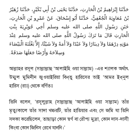
حَدَّثَنَا إِبْرَاهِيمُ بْنُ الْحَارِثِ، حَدَّثَنَا يَحْيَى بْنُ أَبِي بُكَيْرٍ، حَدَّثَنَا زُهَيْرُ
بْنُ مُعَاوِيَةَ الْجُعْفِيُّ، حَدَّثَنَا أَبُو إِسْحَاقَ، عَنْ عَمْرِو بْنِ الْحَارِثِ،
خَتَنِ رَسُولِ اللَّهِ صلى الله عليه وسلم أَخِي جُوَيْرِيَةَ بِنْتِ
الْحَارِثِ قَالَ مَا تَرَكَ رَسُولُ اللَّهِ صلى الله عليه وسلم عِنْدَ
مَوْتِهِ دِرْهَمًا وَلاَ دِينَارًا وَلاَ عَبْدًا وَلاَ أَمَةً وَلاَ شَيْئًا، إِلاَّ بَغْلَتَهُ الْبَيْضَاءَ
وَسِلاَحَهُ وَأَرْضًا جَعَلَهَا صَدَقَةً‏.‏
আল্লাহর রসূল (সাল্লাল্লাহু ‘আলাইহি ওয়া সাল্লাম) -এর শ্যালক অর্থাৎ
উম্মুল মুমিনীন জুওয়াইরিয়া বিন্‌তু হারিসের ভাই ‘আমর ইব্‌নুল
হারিস (রাঃ) থেকে বর্ণিতঃ
তিনি বলেন, ‘রসূলুল্লাহ (সাল্লাল্লাহু ‘আলাইহি ওয়া সাল্লাম) তাঁর
মৃত্যুকালে তাঁর সাদা খচ্চরটি, তাঁর হাতিয়ার এবং সে জমি যা তিনি
সদকা করেছিলেন, তাছাড়া কোন স্বর্ণ বা রৌপ্য মুদ্রা, কোন দাস-দাসী
কিংবা কোন জিনিস রেখে যাননি।’