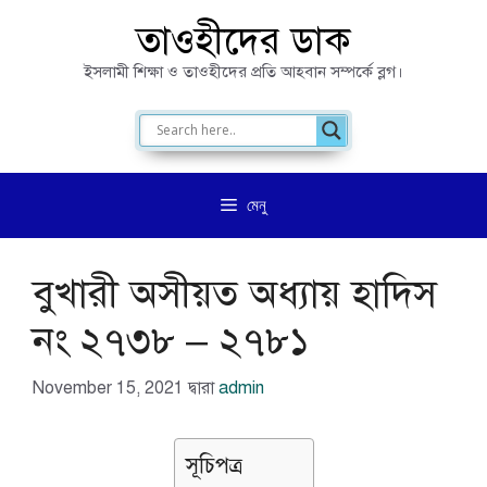
এড়িেয়
তাওহীদের ডাক
লেখায়
ইসলামী শিক্ষা ও তাওহীদের প্রতি আহবান সম্পর্কে ব্লগ।
যান
মেনু
বুখারী অসীয়ত অধ্যায় হাদিস
নং ২৭৩৮ – ২৭৮১
November 15, 2021
দ্বারা
admin
সূচিপত্র