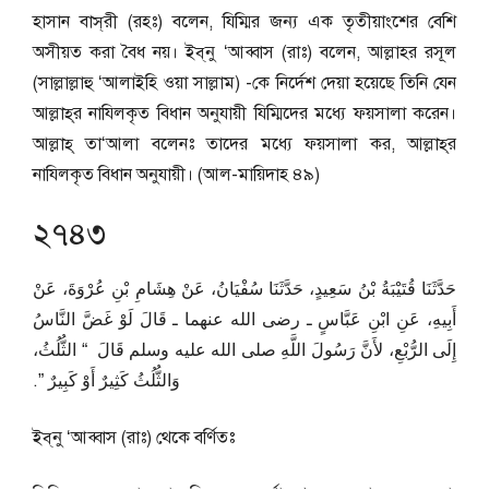
হাসান বাস্‌রী (রহঃ) বলেন, যিম্মির জন্য এক তৃতীয়াংশের বেশি
অসীয়ত করা বৈধ নয়। ইব্‌নু ‘আব্বাস (রাঃ) বলেন, আল্লাহর রসূল
(সাল্লাল্লাহু ‘আলাইহি ওয়া সাল্লাম) -কে নির্দেশ দেয়া হয়েছে তিনি যেন
আল্লাহ্‌র নাযিলকৃত বিধান অনুযায়ী যিম্মিদের মধ্যে ফয়সালা করেন।
আল্লাহ্‌ তা‘আলা বলেনঃ তাদের মধ্যে ফয়সালা কর, আল্লাহ্‌র
নাযিলকৃত বিধান অনুযায়ী। (আল-মায়িদাহ ৪৯)
২৭৪৩
حَدَّثَنَا قُتَيْبَةُ بْنُ سَعِيدٍ، حَدَّثَنَا سُفْيَانُ، عَنْ هِشَامِ بْنِ عُرْوَةَ، عَنْ
أَبِيهِ، عَنِ ابْنِ عَبَّاسٍ ـ رضى الله عنهما ـ قَالَ لَوْ غَضَّ النَّاسُ
إِلَى الرُّبْعِ، لأَنَّ رَسُولَ اللَّهِ صلى الله عليه وسلم قَالَ ‏ “‏ الثُّلُثُ،
وَالثُّلُثُ كَثِيرٌ أَوْ كَبِيرٌ ‏”‏‏.‏
ইব্‌নু ‘আব্বাস (রাঃ) থেকে বর্ণিতঃ