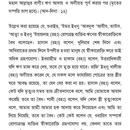
মহান আল্লাহ্‌র বাণীঃ ঋণ আদায় ও অসীয়ত পূর্ণ করার পর (মৃতের
সম্পত্তি ভাগ হবে)। (আন-নিসা : ১২)
উল্লেখ করা হয়েছে যে, শুরাইহ, ‘উমর ইব্‌নু ‘আবদুল ‘আযীয, তাউস,
‘আত্বা ও ইব্‌নু ‘উয়ায়নাহ (রহঃ) রোগগ্রস্ত ব্যক্তির ঋণের স্বীকারোক্তিকে
বৈধ বলেছেন। হাসান (রহঃ) বলেন, দুনিয়ার শেষ দিনে এবং
আখিরাতের প্রথম দিনে উপনীত হওয়া মানুষ যে স্বীকারোক্তি করে তাই
অধিক গ্রহণযোগ্য। ইবরাহীম ও হাকাম (রহঃ) বলেন, উত্তরাধিকারী
যদি ঋণ মাফ করে দেয়, তবে সে মুক্ত হয়ে যাবে। রাফি‘ ইব্‌নু খাদীজ
(রহঃ) অসীয়ত করেন যে, যে সকল মাল ফাযারিয়া গোত্রের তার স্ত্রীর
ঘরে আবদ্ধ রয়েছে, তা যেন বের করা না হয়। হাসান (রহঃ) বলেন,
কেউ যদি মৃত্যুর সময় তার ক্রীতদাসকে বলে, আমি তোমাকে আযাদ
করেছি তবে তা বৈধ। শাবী (রহঃ) বলেন, যদি কোন স্ত্রী মৃত্যুকালে
বলে, আমার স্বামী আমার হক আদায় করে দিয়েছেন এবং আমি তা
নিয়ে নিয়েছি, তবে তা বৈধ। কেউ কেউ বলেন যে, ওয়ারিস সম্পর্কে
রোগাক্রান্ত ব্যক্তির স্বীকারোক্তি গ্রহণযোগ্য নয়, কেননা তাতে তার