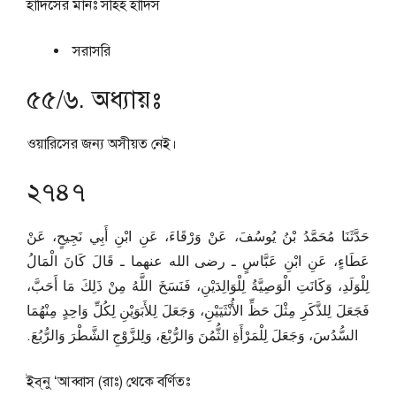
হাদিসের মানঃ
সহিহ হাদিস
সরাসরি
৫৫/৬. অধ্যায়ঃ
ওয়ারিসের জন্য অসীয়ত নেই।
২৭৪৭
حَدَّثَنَا مُحَمَّدُ بْنُ يُوسُفَ، عَنْ وَرْقَاءَ، عَنِ ابْنِ أَبِي نَجِيحٍ، عَنْ
عَطَاءٍ، عَنِ ابْنِ عَبَّاسٍ ـ رضى الله عنهما ـ قَالَ كَانَ الْمَالُ
لِلْوَلَدِ، وَكَانَتِ الْوَصِيَّةُ لِلْوَالِدَيْنِ، فَنَسَخَ اللَّهُ مِنْ ذَلِكَ مَا أَحَبَّ،
فَجَعَلَ لِلذَّكَرِ مِثْلَ حَظِّ الأُنْثَيَيْنِ، وَجَعَلَ لِلأَبَوَيْنِ لِكُلِّ وَاحِدٍ مِنْهُمَا
السُّدُسَ، وَجَعَلَ لِلْمَرْأَةِ الثُّمُنَ وَالرُّبْعَ، وَلِلزَّوْجِ الشَّطْرَ وَالرُّبُعَ‏.‏
ইব্‌নু ‘আব্বাস (রাঃ) থেকে বর্ণিতঃ