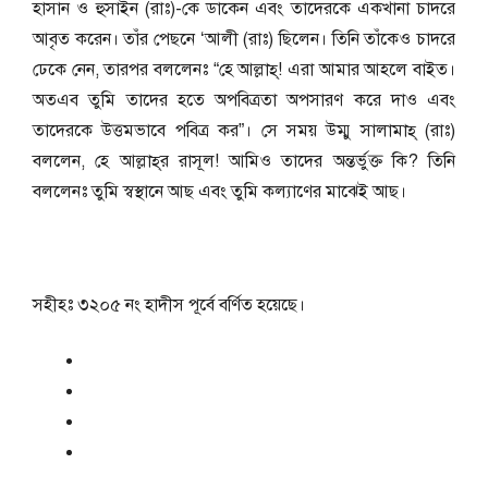
হাসান ও হুসাইন (রাঃ)-কে ডাকেন এবং তাদেরকে একখানা চাদরে
আবৃত করেন। তাঁর পেছনে ‘আলী (রাঃ) ছিলেন। তিনি তাঁকেও চাদরে
ঢেকে নেন, তারপর বললেনঃ “হে আল্লাহ্‌! এরা আমার আহলে বাইত।
অতএব তুমি তাদের হতে অপবিত্রতা অপসারণ করে দাও এবং
তাদেরকে উত্তমভাবে পবিত্র কর”। সে সময় উম্মু সালামাহ্‌ (রাঃ)
বললেন, হে আল্লাহ্‌র রাসূল! আমিও তাদের অন্তর্ভুক্ত কি? তিনি
বললেনঃ তুমি স্বস্থানে আছ এবং তুমি কল্যাণের মাঝেই আছ।
সহীহঃ ৩২০৫ নং হাদীস পূর্বে বর্ণিত হয়েছে।