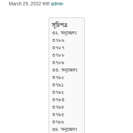
March 29, 2022
দ্বারা
admin
সূচিপত্র
৩২. অনুচ্ছেদঃ
৩৭৮৬
৩৭৮৭
৩৭৮৮
৩৭৮৯
৩৩. অনুচ্ছেদঃ
৩৭৯০
৩৭৯১
৩৭৯২
৩৭৯৩
৩৭৯৪
৩৭৯৫
৩৭৯৬
৩৪. অনুচ্ছেদঃ