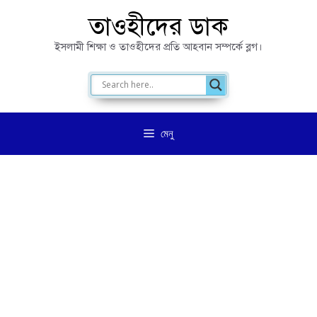
এড়িেয়
তাওহীদের ডাক
লেখায়
ইসলামী শিক্ষা ও তাওহীদের প্রতি আহবান সম্পর্কে ব্লগ।
যান
মেনু