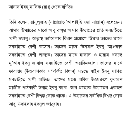
আনাস ইবনু মালিক (রাঃ) থেকে বর্ণিতঃ
তিনি বলেন, রাসূলুল্লাহ (সাল্লাল্লাহু ‘আলাইহি ওয়া সাল্লাম) বলেছেনঃ
আমার উম্মাতের মাঝে আবূ বাক্‌র আমার উম্মাতের প্রতি সবচাইতে
বেশী দয়ালু। আল্লাহ্‌ তা’আলার বিধান প্রয়োগে ‘উমার তাদের মাঝে
সবচাইতে বেশী কঠোর। তাদের মাঝে ‘উসমান ইবনু ‘আফ্‌ফান
সবচাইতে বেশী লাজুক। তাদের মাঝে হালাল ও হারাম প্রসঙ্গে
মু’আয ইবনু জাবাল সবচাইতে বেশী ওয়াকিফহাল। তাদের মাঝে
ফারায়িয (উওরাধিকার সম্পর্কিত বিধান) সম্বন্ধে যাইদ ইবনু সাবিত
সবচাইতে বেশী অভিজ্ঞ। তাদের মধ্যে অধিক উত্তমরুপে কুরআন
মাজীদ পাঠকারী উবাই ইবনু কা’ব। আর প্রত্যেক উম্মাতের একজন
সবচাইতে বেশী বিশ্বস্ত লোক থাকে। এ উম্মাতের সর্বাধিক বিশ্বস্ত লোক
আবূ ‘উবাইদাহ ইবনুল জার্‌রাহ।