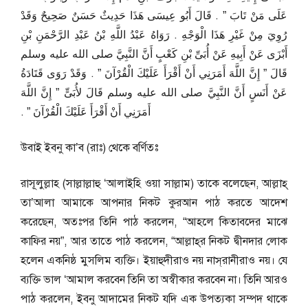
عَلَى مَنْ تَابَ ‏”‏ ‏.‏ قَالَ أَبُو عِيسَى هَذَا حَدِيثٌ حَسَنٌ صَحِيحٌ وَقَدْ
رُوِيَ مِنْ غَيْرِ هَذَا الْوَجْهِ ‏.‏ رَوَاهُ عَبْدُ اللَّهِ بْنُ عَبْدِ الرَّحْمَنِ بْنِ
أَبْزَى عَنْ أَبِيهِ عَنْ أُبَىِّ بْنِ كَعْبٍ أَنَّ النَّبِيَّ صلى الله عليه وسلم
قَالَ ‏”‏ إِنَّ اللَّهَ أَمَرَنِي أَنْ أَقْرَأَ عَلَيْكَ الْقُرْآنَ ‏”‏ ‏.‏ وَقَدْ رَوَى قَتَادَةُ
عَنْ أَنَسٍ أَنَّ النَّبِيَّ صلى الله عليه وسلم قَالَ لأُبَىٍّ ‏”‏ إِنَّ اللَّهَ
أَمَرَنِي أَنْ أَقْرَأَ عَلَيْكَ الْقُرْآنَ ‏”‏ ‏.‏
উবাই ইবনু কা’ব (রাঃ) থেকে বর্ণিতঃ
রাসূলুল্লাহ (সাল্লাল্লাহু ‘আলাইহি ওয়া সাল্লাম) তাকে বলেছেন, আল্লাহ্‌
তা’আলা আমাকে আপনার নিকট কুরআন পাঠ করতে আদেশ
করেছেন, অতঃপর তিনি পাঠ করলেন, “আহলে কিতাবদের মাঝে
কাফির নয়”, আর তাতে পাঠ করলেন, “আল্লাহ্‌র নিকট দ্বীনদার লোক
হলেন একনিষ্ঠ মুসলিম ব্যক্তি। ইয়াহুদীরাও নয় নাস্‌রানীরাও নয়। যে
ব্যক্তি ভাল ‘আমাল করবেন তিনি তা অস্বীকার করবেন না। তিনি আরও
পাঠ করলেন, ইবনু আদামের নিকট যদি এক উপত্যকা সম্পদ থাকে