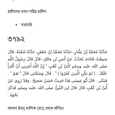
হাদিসের মানঃ
সহিহ হাদিস
সরাসরি
৩৭৯২
حَدَّثَنَا مُحَمَّدُ بْنُ بَشَّارٍ، حَدَّثَنَا مُحَمَّدُ بْنُ جَعْفَرٍ، حَدَّثَنَا شُعْبَةُ، قَالَ
سَمِعْتُ قَتَادَةَ، يُحَدِّثُ عَنْ أَنَسِ بْنِ مَالِكٍ، قَالَ قَالَ رَسُولُ اللَّهِ
صلى الله عليه وسلم لأُبَىِّ بْنِ كَعْبٍ ‏”‏ إِنَّ اللَّهَ أَمَرَنِي أَنْ أَقْرَأَ
عَلَيْكَ ‏:‏ ‏(‏ لمْ يَكُنِ الَّذِينَ كَفَرُوا ‏)‏ ‏”‏ ‏.‏ قَالَ وَسَمَّانِي قَالَ ‏”‏ نَعَمْ ‏”‏ ‏.‏
فَبَكَى ‏.‏ قَالَ أَبُو عِيسَى هَذَا حَدِيثٌ حَسَنٌ صَحِيحٌ ‏.‏ وَقَدْ رُوِيَ عَنْ
أُبَىِّ بْنِ كَعْبٍ قَالَ قَالَ لِيَ النَّبِيُّ صلى الله عليه وسلم فَذَكَرَ
نَحْوَهُ ‏.‏
আনাস ইবনু মালিক (রাঃ) থেকে বর্ণিতঃ