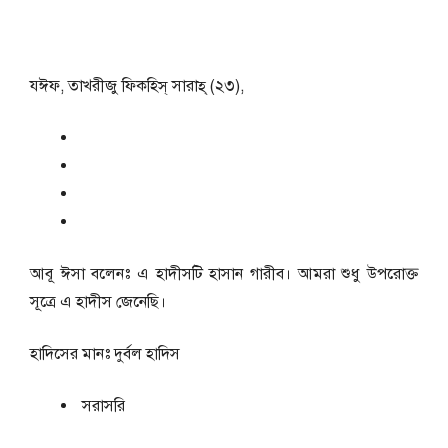
যঈফ, তাখরীজু ফিকহিস্‌ সারাহ্ (২৩),
আবূ ঈসা বলেনঃ এ হাদীসটি হাসান গারীব। আমরা শুধু উপরোক্ত
সূত্রে এ হাদীস জেনেছি।
হাদিসের মানঃ
দুর্বল হাদিস
সরাসরি