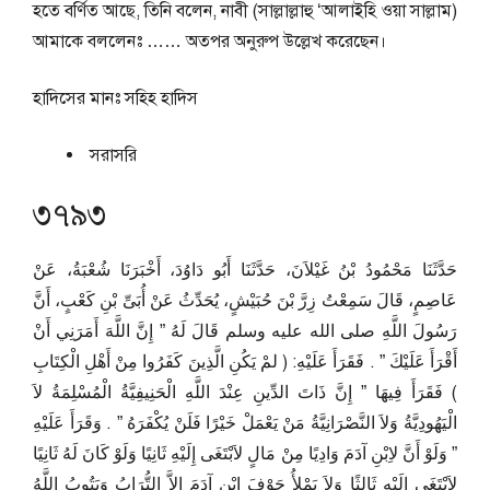
হতে বর্ণিত আছে, তিনি বলেন, নাবী (সাল্লাল্লাহু ‘আলাইহি ওয়া সাল্লাম)
আমাকে বললেনঃ …… অতপর অনুরুপ উল্লেখ করেছেন।
হাদিসের মানঃ
সহিহ হাদিস
সরাসরি
৩৭৯৩
حَدَّثَنَا مَحْمُودُ بْنُ غَيْلاَنَ، حَدَّثَنَا أَبُو دَاوُدَ، أَخْبَرَنَا شُعْبَةُ، عَنْ
عَاصِمٍ، قَالَ سَمِعْتُ زِرَّ بْنَ حُبَيْشٍ، يُحَدِّثُ عَنْ أُبَىِّ بْنِ كَعْبٍ، أَنَّ
رَسُولَ اللَّهِ صلى الله عليه وسلم قَالَ لَهُ ‏”‏ إِنَّ اللَّهَ أَمَرَنِي أَنْ
أَقْرَأَ عَلَيْكَ ‏”‏ ‏.‏ فَقَرَأَ عَلَيْهِ‏:‏ ‏(‏ لمْ يَكُنِ الَّذِينَ كَفَرُوا مِنْ أَهْلِ الْكِتَابِ
‏)‏ فَقَرَأَ فِيهَا ‏”‏ إِنَّ ذَاتَ الدِّينِ عِنْدَ اللَّهِ الْحَنِيفِيَّةُ الْمُسْلِمَةُ لاَ
الْيَهُودِيَّةُ وَلاَ النَّصْرَانِيَّةُ مَنْ يَعْمَلْ خَيْرًا فَلَنْ يُكْفَرَهُ ‏”‏ ‏.‏ وَقَرَأَ عَلَيْهِ
‏”‏ وَلَوْ أَنَّ لاِبْنِ آدَمَ وَادِيًا مِنْ مَالٍ لاَبْتَغَى إِلَيْهِ ثَانِيًا وَلَوْ كَانَ لَهُ ثَانِيًا
لاَبْتَغَى إِلَيْهِ ثَالِثًا وَلاَ يَمْلأُ جَوْفَ ابْنِ آدَمَ إِلاَّ التُّرَابُ وَيَتُوبُ اللَّهُ