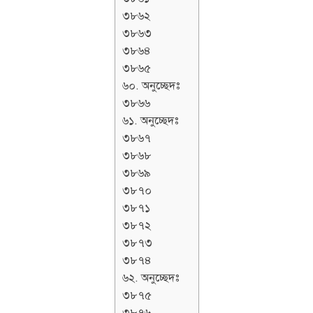
৩৮৬২
৩৮৬৩
৩৮৬৪
৩৮৬৫
৬০. অনুচ্ছেদঃ
৩৮৬৬
৬১. অনুচ্ছেদঃ
৩৮৬৭
৩৮৬৮
৩৮৬৯
৩৮৭০
৩৮৭১
৩৮৭২
৩৮৭৩
৩৮৭৪
৬২. অনুচ্ছেদঃ
৩৮৭৫