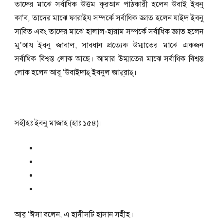
তাদের মাঝে সর্বাধিক উত্তম কুরআন পাঠকারী হলেন উবাই ইবনু
কা’ব, তাদের মাঝে ফারাইয সম্পর্কে সর্বাধিক জ্ঞাত হলেন যাইদ ইবনু
সাবিত এবং তাদের মাঝে হালাল-হারাম সম্পর্কে সর্বাধিক জ্ঞাত হলেন
মু’আয ইবনু জাবাল, সাবধান প্রত্যেক উম্মাতের মাঝে একজন
সর্বাধিক বিশ্বস্ত লোক আছে। আমার উম্মাতের মাঝে সর্বাধিক বিশ্বস্ত
লোক হলেন আবূ ‘উবাইদাহ্‌ ইবনুল জার্‌রাহ্‌।
সহীহঃ ইবনু মাজাহ (হাঃ ১৫৪)।
আবূ ‘ঈসা বলেন, এ হাদীসটি হাসান সহীহ।