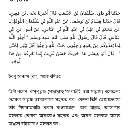
حَدَّثَنَا أَبُو دَاوُدَ، سُلَيْمَانُ بْنُ الأَشْعَثِ قَالَ أَخْبَرَنَا يَحْيَى بْنُ مَعِينٍ،
قَالَ حَدَّثَنَا هِشَامُ بْنُ يُوسُفَ، عَنْ عَبْدِ اللَّهِ بْنِ سُلَيْمَانَ النَّوْفَلِيِّ،
عَنْ مُحَمَّدِ بْنِ عَلِيِّ بْنِ عَبْدِ اللَّهِ بْنِ عَبَّاسٍ، عَنْ أَبِيهِ، عَنِ ابْنِ
عَبَّاسٍ، قَالَ قَالَ رَسُولُ اللَّهِ صلى الله عليه وسلم ‏ “‏ أَحِبُّوا اللَّهَ
لِمَا يَغْذُوكُمْ مِنْ نِعَمِهِ وَأَحِبُّونِي بِحُبِّ اللَّهِ وَأَحِبُّوا أَهْلَ بَيْتِي لِحُبِّي
‏”‏ ‏.‏ قَالَ أَبُو عِيسَى هَذَا حَدِيثٌ حَسَنٌ غَرِيبٌ إِنَّمَا نَعْرِفُهُ مِنْ هَذَا
الْوَجْهِ ‏.‏
ইবনু আব্বাস (রাঃ) থেকে বর্ণিতঃ
তিনি বলেন, রাসূলুল্লাহ (সাল্লাল্লাহু ‘আলাইহি ওয়া সাল্লাম) বলেছেনঃ
তোমরা আল্লাহ্‌ তা‘আলাকে মহব্বত কর। কেননা তিনি তোমাদেরকে
তাঁর নিয়ামাতরাজি খাবার খাওয়াচ্ছেন। আর আল্লাহ্‌ তা‘আলার
মহব্বতে তোমরা আমাকেও মহব্বত এবং আমার মহব্বতে আমার
আহ্‌লে বাইতকেও মহব্বত কর।