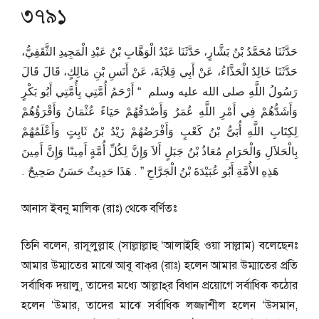
৩৭৯১
حَدَّثَنَا مُحَمَّدُ بْنُ بَشَّارٍ، حَدَّثَنَا عَبْدُ الْوَهَّابِ بْنُ عَبْدِ الْمَجِيدِ الثَّقَفِيُّ،
حَدَّثَنَا خَالِدٌ الْحَذَّاءُ، عَنْ أَبِي قِلاَبَةَ، عَنْ أَنَسِ بْنِ مَالِكٍ، قَالَ قَالَ
رَسُولُ اللَّهِ صلى الله عليه وسلم ‏ “‏ أَرْحَمُ أُمَّتِي بِأُمَّتِي أَبُو بَكْرٍ
وَأَشَدُّهُمْ فِي أَمْرِ اللَّهِ عُمَرُ وَأَصْدَقُهُمْ حَيَاءً عُثْمَانُ وَأَقْرَؤُهُمْ
لِكِتَابِ اللَّهِ أُبَىُّ بْنُ كَعْبٍ وَأَفْرَضُهُمْ زَيْدُ بْنُ ثَابِتٍ وَأَعْلَمُهُمْ
بِالْحَلاَلِ وَالْحَرَامِ مُعَاذُ بْنُ جَبَلٍ أَلاَ وَإِنَّ لِكُلِّ أُمَّةٍ أَمِينًا وَإِنَّ أَمِينَ
هَذِهِ الأُمَّةِ أَبُو عُبَيْدَةَ بْنُ الْجَرَّاحِ ‏”‏ ‏.‏ هَذَا حَدِيثٌ حَسَنٌ صَحِيحٌ ‏.‏
আনাস ইবনু মালিক (রাঃ) থেকে বর্ণিতঃ
তিনি বলেন, রাসূলুল্লাহ (সাল্লাল্লাহু ‘আলাইহি ওয়া সাল্লাম) বলেছেনঃ
আমার উম্মাতের মাঝে আবূ বাক্‌র (রাঃ) হলেন আমার উম্মাতের প্রতি
সর্বাধিক দয়ালু, তাদের মধ্যে আল্লাহ্‌র বিধান প্রয়োগে সর্বাধিক কঠোর
হলেন ‘উমার, তাদের মাঝে সর্বাধিক লজ্জাশীল হলেন ‘উসমান,