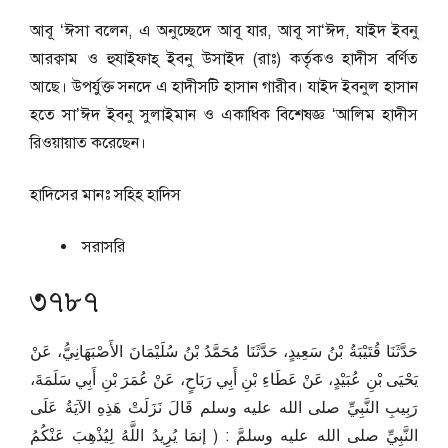
আবূ ‘ঈসা বলেন, এ অনুচ্ছেদে আবূ যার, আবূ সা‘ঈদ, যাইদ ইবনু
আরক্বাম ও হুযাইফাহ্‌ ইবনু উসাইদ (রাঃ) কর্তৃকও হাদীস বর্ণিত
আছে। উপর্যুক্ত সনদে এ হাদীসটি হাসান গারীব। যাইদ ইবনুল হাসান
হতে সা’ঈদ ইবনু সুলাইমান ও একাধিক বিশেষজ্ঞ ‘আলিম হাদীস
রিওয়ায়াত করেছেন।
হাদিসের মানঃ
সহিহ হাদিস
সরাসরি
৩৭৮৭
حَدَّثَنَا قُتَيْبَةُ بْنُ سَعِيدٍ، حَدَّثَنَا مُحَمَّدُ بْنُ سُلَيْمَانَ الأَصْبَهَانِيُّ، عَنْ
يَحْيَى بْنِ عُبَيْدٍ، عَنْ عَطَاءِ بْنِ أَبِي رَبَاحٍ، عَنْ عُمَرَ بْنِ أَبِي سَلَمَةَ،
رَبِيبِ النَّبِيِّ صلى الله عليه وسلم قَالَ نَزَلَتْ هَذِهِ الآيَةُ عَلَى
النَّبِيِّ صلى الله عليه وسلمَّ ‏:‏ ‏(‏ إنمَا يُرِيدُ اللَّهُ لِيُذْهِبَ عَنْكُمُ