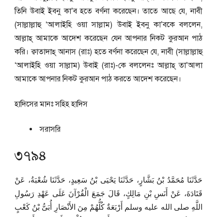
তিনি উবাই ইবনু কা’ব হতে বর্ণনা করেছেন। তাতে আছে যে, নাবী
(সাল্লাল্লাহু ‘আলাইহি ওয়া সাল্লাম) উবাই ইবনু কা’বকে বললেন,
আল্লাহ্‌ আমাকে আদেশ করেছেন যেন আপনার নিকট কুরআন পাঠ
করি। ক্বাতাদাহ্‌ আনাস (রাঃ) হতে বর্ণনা করেছেন যে, নাবী (সাল্লাল্লাহু
‘আলাইহি ওয়া সাল্লাম) উবাই (রাঃ)-কে বললেনঃ আল্লাহ্‌ তা’আলা
আমাকে আপনার নিকট কুরআন পাঠ করতে আদেশ করেছেন।
হাদিসের মানঃ
সহিহ হাদিস
সরাসরি
৩৭৯৪
حَدَّثَنَا مُحَمَّدُ بْنُ بَشَّارٍ، حَدَّثَنَا يَحْيَى بْنُ سَعِيدٍ، حَدَّثَنَا شُعْبَةُ، عَنْ
قَتَادَةَ، عَنْ أَنَسِ بْنِ مَالِكٍ، قَالَ جَمَعَ الْقُرْآنَ عَلَى عَهْدِ رَسُولِ
اللَّهِ صلى الله عليه وسلم أَرْبَعَةٌ كُلُّهُمْ مِنَ الأَنْصَارِ أُبَىُّ بْنُ كَعْبٍ