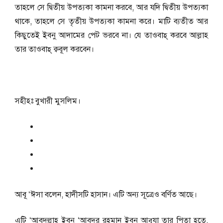
তাহলে সে দ্বিতীয় উপত্যকা কামনা করবে, আর যদি দ্বিতীয় উপত্যকা
থাকে, তাহলে সে তৃতীয় উপত্যকা কামনা করে। মাটি ব্যতীত আর
কিছুতেই ইবনু আদামের পেট ভরবে না। যে তাওবাহ্‌ করবে আল্লাহ
তার তাওবাহ্‌ ক্ববূল করবেন।
সহীহঃ বুখারী মুসলিম।
আবূ ‘ঈসা বলেন, হাদীসটি হাসান। এটি অন্য সূত্রেও বর্ণিত আছে।
এটি ‘আবদুল্লাহ ইবনু ‘আবদুর রহমান ইবনু আব্‌যা তার পিতা হতে,