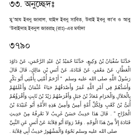
৩৩. অনুচ্ছেদঃ
মু’আয ইবনু জাবাল, যাইদ ইবনু সাবিত, উবাই ইবনু কা’ব ও আবু
‘উবাইদাহ ইবনুল জাররাহ্‌ (রাঃ)-এর মর্যাদা
৩৭৯০
حَدَّثَنَا سُفْيَانُ بْنُ وَكِيعٍ، حَدَّثَنَا حُمَيْدُ بْنُ عَبْدِ الرَّحْمَنِ، عَنْ دَاوُدَ
الْعَطَّارِ، عَنْ مَعْمَرٍ، عَنْ قَتَادَةَ، عَنْ أَنَسِ بْنِ مَالِكٍ، قَالَ قَالَ
رَسُولُ اللَّهِ صلى الله عليه وسلم ‏ “‏ أَرْحَمُ أُمَّتِي بِأُمَّتِي أَبُو بَكْرٍ
وَأَشَدُّهُمْ فِي أَمْرِ اللَّهِ عُمَرُ وَأَصْدَقُهُمْ حَيَاءً عُثْمَانُ وَأَعْلَمُهُمْ
بِالْحَلاَلِ وَالْحَرَامِ مُعَاذُ بْنُ جَبَلٍ وَأَفْرَضُهُمْ زَيْدُ بْنُ ثَابِتٍ وَأَقْرَؤُهُمْ
أُبَىُّ بْنُ كَعْبٍ وَلِكُلِّ أُمَّةٍ أَمِينٌ وَأَمِينُ هَذِهِ الأُمَّةِ أَبُو عُبَيْدَةَ بْنُ
الْجَرَّاحِ ‏”‏ ‏.‏ قَالَ هَذَا حَدِيثٌ حَسَنٌ غَرِيبٌ لاَ نَعْرِفُهُ مِنْ حَدِيثِ
قَتَادَةَ إِلاَّ مِنْ هَذَا الْوَجْهِ ‏.‏ وَقَدْ رَوَاهُ أَبُو قِلاَبَةَ عَنْ أَنَسٍ عَنِ النَّبِيِّ
صلى الله عليه وسلم نَحْوَهُ وَالْمَشْهُورُ حَدِيثُ أَبِي قِلاَبَةَ ‏.‏