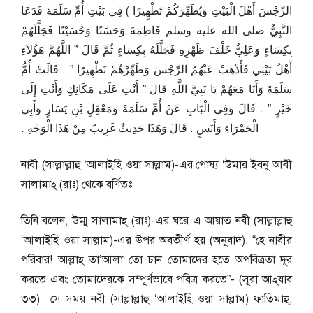
الرِّجْسَ أَهْلَ الْبَيْتِ وَيُطَهِّرَكُمْ تَطْهِيرًا ‏)‏ فِي بَيْتِ أُمِّ سَلَمَةَ فَدَعَا
النَّبِيُّ صلى الله عليه وسلم فَاطِمَةَ وَحَسَنًا وَحُسَيْنًا فَجَلَّلَهُمْ
بِكِسَاءٍ وَعَلِيٌّ خَلْفَ ظَهْرِهِ فَجَلَّلَهُ بِكِسَاءٍ ثُمَّ قَالَ ‏”‏ اللَّهُمَّ هَؤُلاَءِ
أَهْلُ بَيْتِي فَأَذْهِبْ عَنْهُمُ الرِّجْسَ وَطَهِّرْهُمْ تَطْهِيرًا ‏”‏ ‏.‏ قَالَتْ أُمُّ
سَلَمَةَ وَأَنَا مَعَهُمْ يَا نَبِيَّ اللَّهِ قَالَ ‏”‏ أَنْتِ عَلَى مَكَانِكِ وَأَنْتِ إِلَى
خَيْرٍ ‏”‏ ‏.‏ قَالَ وَفِي الْبَابِ عَنْ أُمِّ سَلَمَةَ وَمَعْقِلِ بْنِ يَسَارٍ وَأَبِي
الْحَمْرَاءِ وَأَنَسٍ ‏.‏ قَالَ وَهَذَا حَدِيثٌ غَرِيبٌ مِنْ هَذَا الْوَجْهِ ‏.‏
নাবী (সাল্লাল্লাহু ‘আলাইহি ওয়া সাল্লাম)-এর পোষ্য ‘উমার ইবনু আবী
সালামাহ্‌ (রাঃ) থেকে বর্ণিতঃ
তিনি বলেন, উম্মু সালামাহ্‌ (রাঃ)-এর ঘরে এ আয়াত নবী (সাল্লাল্লাহু
‘আলাইহি ওয়া সাল্লাম)-এর উপর অবতীর্ণ হয় (অনুবাদ): “হে নাবীর
পরিবার! আল্লাহ্‌ তা’আলা তো চান তোমাদের হতে অপবিত্রতা দূর
করতে এবং তোমাদেরকে সম্পূর্ণভাবে পবিত্র করতে”- (সূরা আহ্‌যাব
৩৩)। সে সময় নবী (সাল্লাল্লাহু ‘আলাইহি ওয়া সাল্লাম) ফাতিমাহ্‌,