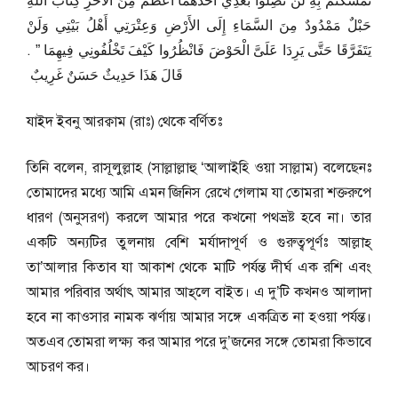
تَمَسَّكْتُمْ بِهِ لَنْ تَضِلُّوا بَعْدِي أَحَدُهُمَا أَعْظَمُ مِنَ الآخَرِ كِتَابُ اللَّهِ
حَبْلٌ مَمْدُودٌ مِنَ السَّمَاءِ إِلَى الأَرْضِ وَعِتْرَتِي أَهْلُ بَيْتِي وَلَنْ
يَتَفَرَّقَا حَتَّى يَرِدَا عَلَىَّ الْحَوْضَ فَانْظُرُوا كَيْفَ تَخْلُفُونِي فِيهِمَا ‏”‏ ‏.‏
قَالَ هَذَا حَدِيثٌ حَسَنٌ غَرِيبٌ ‏
যাইদ ইবনু আরক্বাম (রাঃ) থেকে বর্ণিতঃ
তিনি বলেন, রাসূলুল্লাহ (সাল্লাল্লাহু ‘আলাইহি ওয়া সাল্লাম) বলেছেনঃ
তোমাদের মধ্যে আমি এমন জিনিস রেখে গেলাম যা তোমরা শক্তরুপে
ধারণ (অনুসরণ) করলে আমার পরে কখনো পথভ্রষ্ট হবে না। তার
একটি অন্যটির তুলনায় বেশি মর্যাদাপূর্ণ ও গুরুত্বপূর্ণঃ আল্লাহ্‌
তা’আলার কিতাব যা আকাশ থেকে মাটি পর্যন্ত দীর্ঘ এক রশি এবং
আমার পরিবার অর্থাৎ আমার আহ্‌লে বাইত। এ দু’টি কখনও আলাদা
হবে না কাওসার নামক ঝর্ণায় আমার সঙ্গে একত্রিত না হওয়া পর্যন্ত।
অতএব তোমরা লক্ষ্য কর আমার পরে দু’জনের সঙ্গে তোমরা কিভাবে
আচরণ কর।