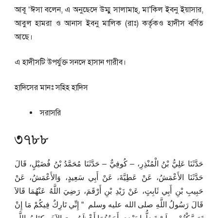
আবূ ‘ঈসা বলেন, এ অনুছেদে উম্মু সালামাহ্‌, মা’কিল ইবনু ইয়াসার,
আবুল হামরা ও আনাস ইবনু মালিক (রাঃ) কর্তৃকও হাদীস বর্ণিত
আছে।
এ হাদীসটি উপর্যুক্ত সনদে হাসান গারীব।
হাদিসের মানঃ
সহিহ হাদিস
সরাসরি
৩৭৮৮
حَدَّثَنَا عَلِيُّ بْنُ الْمُنْذِرِ، – كُوفِيٌّ – حَدَّثَنَا مُحَمَّدُ بْنُ فُضَيْلٍ، قَالَ
حَدَّثَنَا الأَعْمَشُ، عَنْ عَطِيَّةَ، عَنْ أَبِي سَعِيدٍ، وَالأَعْمَشُ، عَنْ
حَبِيبِ بْنِ أَبِي ثَابِتٍ، عَنْ زَيْدِ بْنِ أَرْقَمَ، رَضِيَ اللَّهُ عَنْهُمَا قَالاَ
قَالَ رَسُولُ اللَّهِ صلى الله عليه وسلم ‏ “‏ إِنِّي تَارِكٌ فِيكُمْ مَا إِنْ