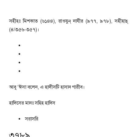
সহীহঃ মিশকাত (৬১৪৪), রাওযুন্‌ নাযীর (৯৭৭, ৯৭৮), সহীহাহ্‌
(৪/৩৫৬-৩৫৭)।
আবূ ‘ঈসা বলেন, এ হাদীসটি হাসান গারীব।
হাদিসের মানঃ
সহিহ হাদিস
সরাসরি
৩৭৮৯