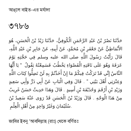
আহ্‌লে বাইত-এর মর্যাদা
৩৭৮৬
حَدَّثَنَا نَصْرُ بْنُ عَبْدِ الرَّحْمَنِ الْكُوفِيُّ، حَدَّثَنَا زَيْدُ بْنُ الْحَسَنِ، هُوَ
الأَنْمَاطِيُّ عَنْ جَعْفَرِ بْنِ مُحَمَّدٍ، عَنْ أَبِيهِ، عَنْ جَابِرِ بْنِ عَبْدِ اللَّهِ،
قَالَ رَأَيْتُ رَسُولَ اللَّهِ صلى الله عليه وسلم فِي حَجَّتِهِ يَوْمَ
عَرَفَةَ وَهُوَ عَلَى نَاقَتِهِ الْقَصْوَاءِ يَخْطُبُ فَسَمِعْتُهُ يَقُولُ ‏ “‏ يَا أَيُّهَا
النَّاسُ إِنِّي قَدْ تَرَكْتُ فِيكُمْ مَا إِنْ أَخَذْتُمْ بِهِ لَنْ تَضِلُّوا كِتَابَ اللَّهِ
وَعِتْرَتِي أَهْلَ بَيْتِي ‏”‏ ‏.‏ قَالَ وَفِي الْبَابِ عَنْ أَبِي ذَرٍّ وَأَبِي سَعِيدٍ
وَزَيْدِ بْنِ أَرْقَمَ وَحُذَيْفَةَ بْنِ أَسِيدٍ ‏.‏ قَالَ وَهَذَا حَدِيثٌ حَسَنٌ غَرِيبٌ
مِنْ هَذَا الْوَجْهِ ‏.‏ قَالَ وَزَيْدُ بْنُ الْحَسَنِ قَدْ رَوَى عَنْهُ سَعِيدُ بْنُ
سُلَيْمَانَ وَغَيْرُ وَاحِدٍ مِنْ أَهْلِ الْعِلْمِ ‏.
জাবির ইবনু ‘আবদিল্লাহ (রাঃ) থেকে বর্ণিতঃ