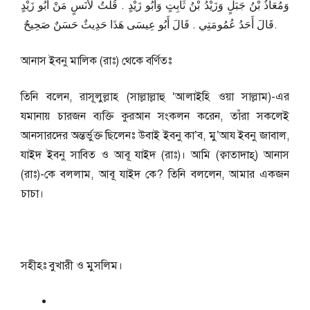
وَمُعَاذُ بْنُ جَبَلٍ وَزَيْدُ بْنُ ثَابِتٍ وَأَبُو زَيْدٍ ‏.‏ قُلْتُ لأَنَسٍ مَنْ أَبُو زَيْدٍ
قَالَ أَحَدُ عُمُومَتِي ‏.‏ قَالَ أَبُو عِيسَى هَذَا حَدِيثٌ حَسَنٌ صَحِيحٌ ‏.
আনাস ইবনু মালিক (রাঃ) থেকে বর্ণিতঃ
তিনি বলেন, রাসূলুল্লাহ (সাল্লাল্লাহু ‘আলাইহি ওয়া সাল্লাম)-এর
যমানায় চারজন ব্যক্তি কুরআন সংকলন করেন, তাঁরা সকলেই
আনসারদের অন্তর্ভুক্ত ছিলেনঃ উবাই ইবনু কা’ব, মু’আয ইবনু জাবাল,
যাইদ ইবনু সাবিত ও আবূ যাইদ (রাঃ)। আমি (ক্বাতাদাহ্‌) আনাস
(রাঃ)-কে বললাম, আবূ যাইদ কে? তিনি বললেন, আমার একজন
চাচা।
সহীহঃ বুখারী ও মুসলিম।