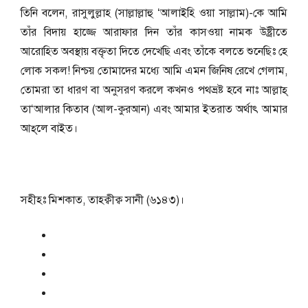
তিনি বলেন, রাসুলুল্লাহ (সাল্লাল্লাহু ‘আলাইহি ওয়া সাল্লাম)-কে আমি
তাঁর বিদায় হাজ্জে আরাফার দিন তাঁর কাসওয়া নামক উষ্ট্রীতে
আরোহিত অবস্থায় বক্তৃতা দিতে দেখেছি এবং তাঁকে বলতে শুনেছিঃ হে
লোক সকল! নিশ্চয় তোমাদের মধ্যে আমি এমন জিনিষ রেখে গেলাম,
তোমরা তা ধারণ বা অনুসরণ করলে কখনও পথভ্রষ্ট হবে নাঃ আল্লাহ্‌
তা‘আলার কিতাব (আল-কুরআন) এবং আমার ইতরাত অর্থাৎ আমার
আহ্‌লে বাইত।
সহীহঃ মিশকাত, তাহক্বীক্ব সানী (৬১৪৩)।