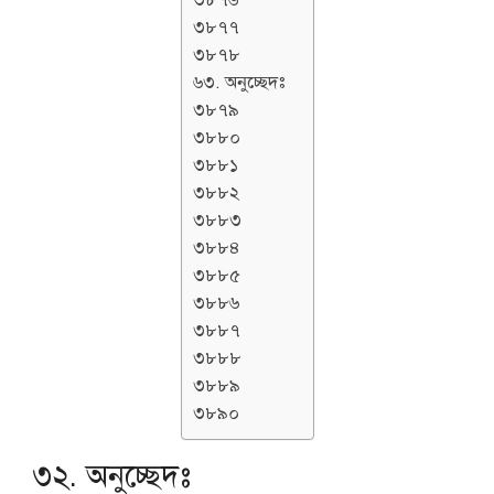
৩৮৭৬
৩৮৭৭
৩৮৭৮
৬৩. অনুচ্ছেদঃ
৩৮৭৯
৩৮৮০
৩৮৮১
৩৮৮২
৩৮৮৩
৩৮৮৪
৩৮৮৫
৩৮৮৬
৩৮৮৭
৩৮৮৮
৩৮৮৯
৩৮৯০
৩২. অনুচ্ছেদঃ