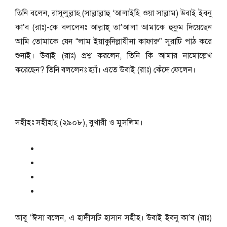
তিনি বলেন, রাসূলুল্লাহ (সাল্লাল্লাহু ‘আলাইহি ওয়া সাল্লাম) উবাই ইবনু
কা’ব (রাঃ)-কে বললেনঃ আল্লাহ্‌ তা’আলা আমাকে হুকুম দিয়েছেন
আমি তোমাকে যেন “লাম ইয়াকুনিল্লাযীনা কাফারু” সূরাটি পাঠ করে
শুনাই। উবাই (রাঃ) প্রশ্ন করলেন, তিনি কি আমার নামোল্লেখ
করেছেন? তিনি বললেনঃ হ্যাঁ। এতে উবাই (রাঃ) কেঁদে ফেলেন।
সহীহঃ সহীহাহ্‌ (২৯০৮), বুখারী ও মুসলিম।
আবূ ‘ঈসা বলেন, এ হাদীসটি হাসান সহীহ। উবাই ইবনু কা’ব (রাঃ)