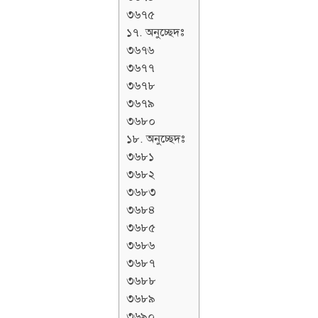
৩৬৭৫
১৭. অনুচ্ছেদঃ
৩৬৭৬
৩৬৭৭
৩৬৭৮
৩৬৭৯
৩৬৮০
১৮. অনুচ্ছেদঃ
৩৬৮১
৩৬৮২
৩৬৮৩
৩৬৮৪
৩৬৮৫
৩৬৮৬
৩৬৮৭
৩৬৮৮
৩৬৮৯
৩৬৯০