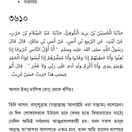
সরাসরি
৩৬১০
حَدَّثَنَا الْحُسَيْنُ بْنُ يَزِيدَ الْكُوفِيُّ، حَدَّثَنَا عَبْدُ السَّلاَمِ بْنُ حَرْبٍ،
عَنْ لَيْثٍ، عَنِ الرَّبِيعِ بْنِ أَنَسٍ، عَنْ أَنَسِ بْنِ مَالِكٍ، قَالَ قَالَ
رَسُولُ اللَّهِ صلى الله عليه وسلم ‏ “‏ أَنَا أَوَّلُ النَّاسِ خُرُوجًا إِذَا
بُعِثُوا وَأَنَا خَطِيبُهُمْ إِذَا وَفَدُوا وَأَنَا مُبَشِّرُهُمْ إِذَا أَيِسُوا لِوَاءُ الْحَمْدِ
يَوْمَئِذٍ بِيَدِي وَأَنَا أَكْرَمُ وَلَدِ آدَمَ عَلَى رَبِّي وَلاَ فَخْرَ ‏”‏ ‏.‏ قَالَ أَبُو
عِيسَى هَذَا حَدِيثٌ حَسَنٌ غَرِيبٌ ‏.‏
আনাস ইবনু মালিক (রাঃ) থেকে বর্ণিতঃ
তিনি বলেন, রাসূলুল্লাহ (সাল্লাল্লাহু ‘আলাইহি ওয়া সাল্লাম) বলেছেনঃ
যে দিন লোকদেরকে উঠানো হবে (কবর হতে কিয়ামাতের মাঠে)
সেদিন আমিই সর্বপ্রথম আত্মপ্রকাশকারী হব। যখন সকল মানুষ
আল্লাহ্ তা’আলার আদালতে একত্র হবে, তখন আমি তাদের ব্যাপারে