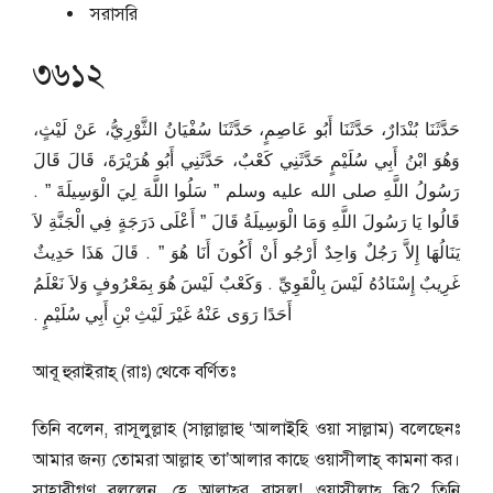
সরাসরি
৩৬১২
حَدَّثَنَا بُنْدَارٌ، حَدَّثَنَا أَبُو عَاصِمٍ، حَدَّثَنَا سُفْيَانُ الثَّوْرِيُّ، عَنْ لَيْثٍ،
وَهُوَ ابْنُ أَبِي سُلَيْمٍ حَدَّثَنِي كَعْبٌ، حَدَّثَنِي أَبُو هُرَيْرَةَ، قَالَ قَالَ
رَسُولُ اللَّهِ صلى الله عليه وسلم ‏”‏ سَلُوا اللَّهَ لِيَ الْوَسِيلَةَ ‏”‏ ‏.‏
قَالُوا يَا رَسُولَ اللَّهِ وَمَا الْوَسِيلَةُ قَالَ ‏”‏ أَعْلَى دَرَجَةٍ فِي الْجَنَّةِ لاَ
يَنَالُهَا إِلاَّ رَجُلٌ وَاحِدٌ أَرْجُو أَنْ أَكُونَ أَنَا هُوَ ‏”‏ ‏.‏ قَالَ هَذَا حَدِيثٌ
غَرِيبٌ إِسْنَادُهُ لَيْسَ بِالْقَوِيِّ ‏.‏ وَكَعْبٌ لَيْسَ هُوَ بِمَعْرُوفٍ وَلاَ نَعْلَمُ
أَحَدًا رَوَى عَنْهُ غَيْرَ لَيْثِ بْنِ أَبِي سُلَيْمٍ ‏.‏
আবূ হুরাইরাহ্‌ (রাঃ) থেকে বর্ণিতঃ
তিনি বলেন, রাসূলুল্লাহ (সাল্লাল্লাহু ‘আলাইহি ওয়া সাল্লাম) বলেছেনঃ
আমার জন্য তোমরা আল্লাহ তা’আলার কাছে ওয়াসীলাহ্‌ কামনা কর।
সাহাবীগণ বললেন, হে আল্লাহ্‌র রাসূল! ওয়াসীলাহ্‌ কি? তিনি