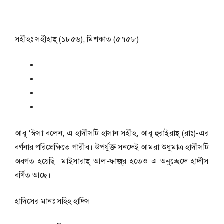
সহীহঃ সহীহাহ্‌ (১৮৫৬), মিশকাত (৫৭৫৮) ।
আবূ ‘ঈসা বলেন, এ হাদীসটি হাসান সহীহ, আবূ হুরাইরাহ্‌ (রাঃ)-এর
বর্ণনার পরিপ্রেক্ষিতে গারীব। উপর্যুক্ত সনদেই আমরা শুধুমাত্র হাদীসটি
অবগত হয়েছি। মাইসারাহ্‌ আল-ফাজ্‌র হতেও এ অনুচ্ছেদে হাদীস
বর্ণিত আছে।
হাদিসের মানঃ
সহিহ হাদিস