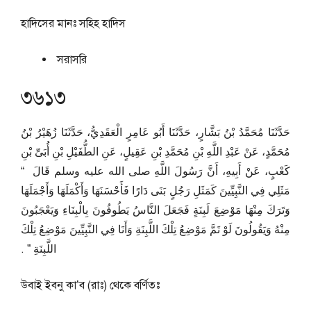
হাদিসের মানঃ
সহিহ হাদিস
সরাসরি
৩৬১৩
حَدَّثَنَا مُحَمَّدُ بْنُ بَشَّارٍ، حَدَّثَنَا أَبُو عَامِرٍ الْعَقَدِيُّ، حَدَّثَنَا زُهَيْرُ بْنُ
مُحَمَّدٍ، عَنْ عَبْدِ اللَّهِ بْنِ مُحَمَّدِ بْنِ عَقِيلٍ، عَنِ الطُّفَيْلِ بْنِ أُبَىِّ بْنِ
كَعْبٍ، عَنْ أَبِيهِ، أَنَّ رَسُولَ اللَّهِ صلى الله عليه وسلم قَالَ ‏ “‏
مَثَلِي فِي النَّبِيِّينَ كَمَثَلِ رَجُلٍ بَنَى دَارًا فَأَحْسَنَهَا وَأَكْمَلَهَا وَأَجْمَلَهَا
وَتَرَكَ مِنْهَا مَوْضِعَ لَبِنَةٍ فَجَعَلَ النَّاسُ يَطُوفُونَ بِالْبِنَاءِ وَيَعْجَبُونَ
مِنْهُ وَيَقُولُونَ لَوْ تَمَّ مَوْضِعُ تِلْكَ اللَّبِنَةِ وَأَنَا فِي النَّبِيِّينَ مَوْضِعُ تِلْكَ
اللَّبِنَةِ ‏”‏ ‏.‏
উবাই ইবনু কা’ব (রাঃ) থেকে বর্ণিতঃ