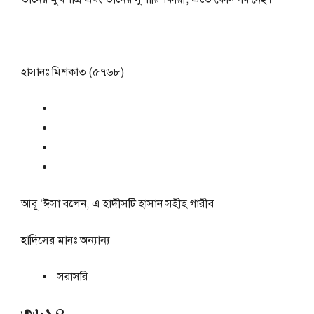
হাসানঃ মিশকাত (৫৭৬৮) ।
আবূ ‘ঈসা বলেন, এ হাদীসটি হাসান সহীহ গারীব।
হাদিসের মানঃ
অন্যান্য
সরাসরি