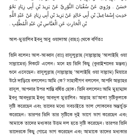
حَسَنٌ ‏.‏ وَرُوِيَ عَنْ سُفْيَانَ الثَّوْرِيِّ عَنْ يَزِيدَ بْنِ أَبِي زِيَادٍ نَحْوُ
حَدِيثِ إِسْمَاعِيلَ بْنِ أَبِي خَالِدٍ عَنْ يَزِيدَ بْنِ أَبِي زِيَادٍ عَنْ عَبْدِ اللَّهِ
بْنِ الْحَارِثِ عَنِ الْعَبَّاسِ بْنِ عَبْدِ الْمُطَّلِبِ ‏.‏
আল-মুত্তালিব ইবনু আবু ওয়াদাআ (রাহঃ) থেকে বর্ণিতঃ
তিনি বলেনঃ আল-আব্বাস (রাঃ) রাসূলুল্লাহ (সাল্লাল্লাহু ‘আলাইহি ওয়া
সাল্লামের) নিকটে এলেন। মনে হয় তিনি কিছু (কুরাইশদের মন্তব্য)
শুনে এসেছেন। রাসূলুল্লাহ (সাল্লাল্লাহু ‘আলাইহি ওয়া সাল্লাম) মিয়ারে
উঠে দাড়িয়ে বললেনঃ আমি কে? সাহাবীগণ বললেন, আপনি আল্লাহর
রাসূল, আপনার উপর শান্তি বর্ষিত হোক। তিনি বললেনঃ আমি মুহাম্মাদ
ইবনু আবদুল্লাহ ইবনু আবদুল মুত্তালিব। আল্লাহ তা’আলা সৃষ্টিকুলকে
সৃষ্টি করেছেন এবং তাদের মধ্যে সবচাইতে ভাল লোকদের অন্তর্ভুক্ত
করেছেন। তারপর তিনি তার সৃষ্টিকে দুই ভাগে ভাগ করেছেন এবং
আমাকে তাদের মধ্যকার উত্তম দল হতে সৃষ্টি করেছেন। তারপর তিনি
তাদেরকে কিছু গোত্রে ভাগ করেছেন এবং আমাকে তাদের মধ্যকার