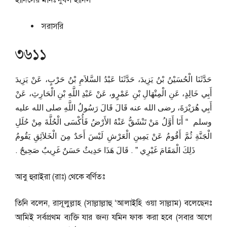
হাদিসের মানঃ
দুর্বল হাদিস
সরাসরি
৩৬১১
حَدَّثَنَا الْحُسَيْنُ بْنُ يَزِيدَ، حَدَّثَنَا عَبْدُ السَّلاَمِ بْنُ حَرْبٍ، عَنْ يَزِيدَ
أَبِي خَالِدٍ، عَنِ الْمِنْهَالِ بْنِ عَمْرٍو، عَنْ عَبْدِ اللَّهِ بْنِ الْحَارِثِ، عَنْ
أَبِي هُرَيْرَةَ، رضى الله عنه قَالَ قَالَ رَسُولُ اللَّهِ صلى الله عليه
وسلم ‏ “‏ أَنَا أَوَّلُ مَنْ تَنْشَقُّ عَنْهُ الأَرْضُ فَأُكْسَى الْحُلَّةَ مِنْ حُلَلِ
الْجَنَّةِ ثُمَّ أَقُومُ عَنْ يَمِينِ الْعَرْشِ لَيْسَ أَحَدٌ مِنَ الْخَلاَئِقِ يَقُومُ
ذَلِكَ الْمَقَامَ غَيْرِي ‏”‏ ‏.‏ قَالَ هَذَا حَدِيثٌ حَسَنٌ غَرِيبٌ صَحِيحٌ ‏.‏
আবু হুরাইরা (রাঃ) থেকে বর্ণিতঃ
তিনি বলেন, রাসূলুল্লাহ (সাল্লাল্লাহু ‘আলাইহি ওয়া সাল্লাম) বলেছেনঃ
আমিই সর্বপ্রথম ব্যক্তি যার জন্য যমিন ফাক করা হবে (সবার আগে