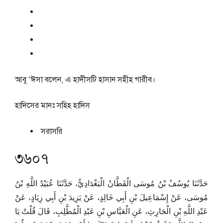
আবূ ‘ঈসা বলেন, এ হাদীসটি হাসান সহীহ গারীব।
হাদিসের মানঃ
সহিহ হাদিস
সরাসরি
৩৬০৭
حَدَّثَنَا يُوسُفُ بْنُ مُوسَى الْقَطَّانُ الْبَغْدَادِيُّ، حَدَّثَنَا عُبَيْدُ اللَّهِ بْنُ
مُوسَى، عَنْ إِسْمَاعِيلَ بْنِ أَبِي خَالِدٍ، عَنْ يَزِيدَ بْنِ أَبِي زِيَادٍ، عَنْ
عَبْدِ اللَّهِ بْنِ الْحَارِثِ، عَنِ الْعَبَّاسِ بْنِ عَبْدِ الْمُطَّلِبِ، قَالَ قُلْتُ يَا