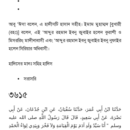
আবূ ‘ঈসা বলেন, এ হাদীসটি হাসান সহীহ। ইমাম মুহাম্মদ [বুখারী
(রহঃ)] বলেন, এই ‘আব্দুর রহমান ইবনু জুবাইর হলেন কুরাশী ও
মিসররিয্‌ মাদীনাবাসী এবং ‘আব্দুর রহমান ইবনু জুবাইর ইবনু নুফাইর
হলেন সিরিয়ার অধিবাসী।
হাদিসের মানঃ
সহিহ হাদিস
সরাসরি
৩৬১৫
حَدَّثَنَا ابْنُ أَبِي عُمَرَ، حَدَّثَنَا سُفْيَانُ، عَنِ ابْنِ جُدْعَانَ، عَنْ أَبِي
نَضْرَةَ، عَنْ أَبِي سَعِيدٍ، قَالَ قَالَ رَسُولُ اللَّهِ صلى الله عليه
وسلم ‏ “‏ أَنَا سَيِّدُ وَلَدِ آدَمَ يَوْمَ الْقِيَامَةِ وَلاَ فَخْرَ وَبِيَدِي لِوَاءُ الْحَمْدِ