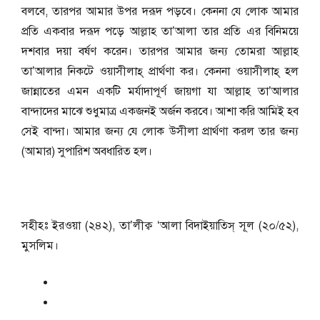
বলবে, তারপর আমার উপর দরূদ পড়বে। কেননা যে লোক আমার
প্রতি একবার দরূদ পড়ে আল্লাহ তা’আলা তার প্রতি এর বিনিময়ে
দশবার দয়া বর্ষণ করেন। তারপর আমার জন্য তোমরা আল্লাহ
তা’আলার নিকটে ওয়াসীলাহ্‌ প্রার্থণা কর। কেননা ওয়াসীলাহ্‌ হল
জান্নাতের এমন একটি মর্যাদাপূর্ণ জায়গা যা আল্লাহ তা’আলার
বান্দাদের মাঝে শুধুমাত্র একজনই অর্জন করবে। আশা করি আমিই হব
সেই বান্দা। আমার জন্য যে লোক উসীলা প্রার্থণা করল তার জন্য
(আমার) সুপারিশ অবধারিত হল।
সহীহঃ ইরওয়া (২৪২), তা’লীক্ব ‘আলা বিদাইয়াতিস্‌ সূল (২০/৫২),
মুসলিম।