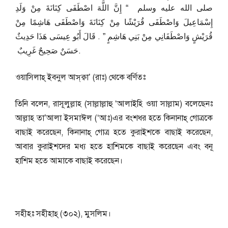
صلى الله عليه وسلم ‏ “‏ إِنَّ اللَّهَ اصْطَفَى كِنَانَةَ مِنْ وَلَدِ
إِسْمَاعِيلَ وَاصْطَفَى قُرَيْشًا مِنْ كِنَانَةَ وَاصْطَفَى هَاشِمًا مِنْ
قُرَيْشٍ وَاصْطَفَانِي مِنْ بَنِي هَاشِمٍ ‏”‏ ‏.‏ قَالَ أَبُو عِيسَى هَذَا حَدِيثٌ
حَسَنٌ صَحِيحٌ غَرِيبٌ ‏.
ওয়াসিলাহ্‌ ইবনুল আস্‌ক্বা’ (রাঃ) থেকে বর্ণিতঃ
তিনি বলেন, রাসূলুল্লাহ (সাল্লাল্লাহু ‘আলাইহি ওয়া সাল্লাম) বলেছেনঃ
আল্লাহ তা’আলা ইসমাঈল (‘আঃ)এর বংশধর হতে কিনানাহ্‌ গোত্রকে
বাছাই করেছেন, কিনানাহ্‌ গোত্র হতে কুরাইশকে বাছাই করেছেন,
আবার কুরাইশদের মধ্য হতে হাশিমকে বাছাই করেছেন এবং বনূ
হাশিম হতে আমাকে বাছাই করেছেন।
সহীহঃ সহীহাহ্‌ (৩০২), মুসলিম।