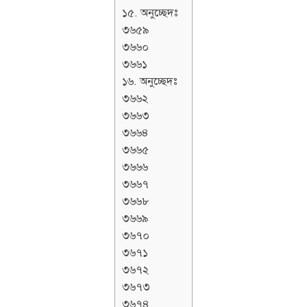
১৫. অনুচ্ছেদঃ
৩৬৫৯
৩৬৬০
৩৬৬১
১৬. অনুচ্ছেদঃ
৩৬৬২
৩৬৬৩
৩৬৬৪
৩৬৬৫
৩৬৬৬
৩৬৬৭
৩৬৬৮
৩৬৬৯
৩৬৭০
৩৬৭১
৩৬৭২
৩৬৭৩
৩৬৭৪