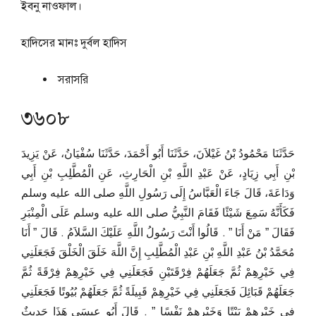
ইবনু নাওফাল।
হাদিসের মানঃ
দুর্বল হাদিস
সরাসরি
৩৬০৮
حَدَّثَنَا مَحْمُودُ بْنُ غَيْلاَنَ، حَدَّثَنَا أَبُو أَحْمَدَ، حَدَّثَنَا سُفْيَانُ، عَنْ يَزِيدَ
بْنِ أَبِي زِيَادٍ، عَنْ عَبْدِ اللَّهِ بْنِ الْحَارِثِ، عَنِ الْمُطَّلِبِ بْنِ أَبِي
وَدَاعَةَ، قَالَ جَاءَ الْعَبَّاسُ إِلَى رَسُولِ اللَّهِ صلى الله عليه وسلم
فَكَأَنَّهُ سَمِعَ شَيْئًا فَقَامَ النَّبِيُّ صلى الله عليه وسلم عَلَى الْمِنْبَرِ
فَقَالَ ‏”‏ مَنْ أَنَا ‏”‏ ‏.‏ قَالُوا أَنْتَ رَسُولُ اللَّهِ عَلَيْكَ السَّلاَمُ ‏.‏ قَالَ ‏”‏ أَنَا
مُحَمَّدُ بْنُ عَبْدِ اللَّهِ بْنِ عَبْدِ الْمُطَّلِبِ إِنَّ اللَّهَ خَلَقَ الْخَلْقَ فَجَعَلَنِي
فِي خَيْرِهِمْ ثُمَّ جَعَلَهُمْ فِرْقَتَيْنِ فَجَعَلَنِي فِي خَيْرِهِمْ فِرْقَةً ثُمَّ
جَعَلَهُمْ قَبَائِلَ فَجَعَلَنِي فِي خَيْرِهِمْ قَبِيلَةً ثُمَّ جَعَلَهُمْ بُيُوتًا فَجَعَلَنِي
فِي خَيْرِهِمْ بَيْتًا وَخَيْرِهِمْ نَفْسًا ‏”‏ ‏.‏ قَالَ أَبُو عِيسَى هَذَا حَدِيثٌ