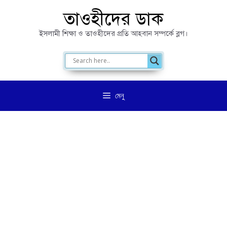
এড়িেয়
তাওহীদের ডাক
লেখায়
ইসলামী শিক্ষা ও তাওহীদের প্রতি আহবান সম্পর্কে ব্লগ।
যান
মেনু