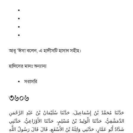
আবূ ‘ঈসা বলেন, এ হাদীসটি হাসান সহীহ।
হাদিসের মানঃ
অন্যান্য
সরাসরি
৩৬০৬
حَدَّثَنَا مُحَمَّدُ بْنُ إِسْمَاعِيلَ، حَدَّثَنَا سُلَيْمَانُ بْنُ عَبْدِ الرَّحْمَنِ
الدِّمَشْقِيُّ، حَدَّثَنَا الْوَلِيدُ بْنُ مُسْلِمٍ، حَدَّثَنَا الأَوْزَاعِيُّ، حَدَّثَنِي
شَدَّادٌ أَبُو عَمَّارٍ، حَدَّثَنِي وَاثِلَةُ بْنُ الأَسْقَعِ، قَالَ قَالَ رَسُولُ اللَّهِ