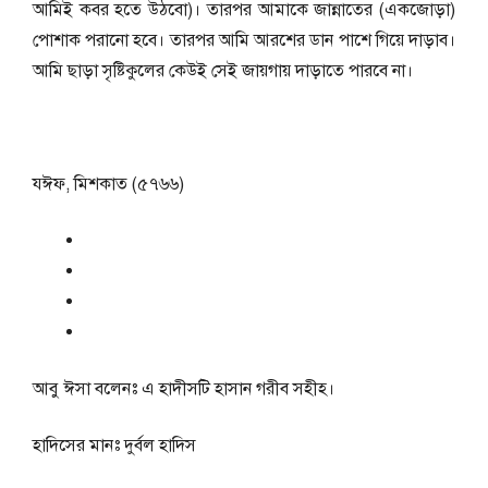
আমিই কবর হতে উঠবো)। তারপর আমাকে জান্নাতের (একজোড়া)
পোশাক পরানো হবে। তারপর আমি আরশের ডান পাশে গিয়ে দাড়াব।
আমি ছাড়া সৃষ্টিকুলের কেউই সেই জায়গায় দাড়াতে পারবে না।
যঈফ, মিশকাত (৫৭৬৬)
আবু ঈসা বলেনঃ এ হাদীসটি হাসান গরীব সহীহ।
হাদিসের মানঃ
দুর্বল হাদিস