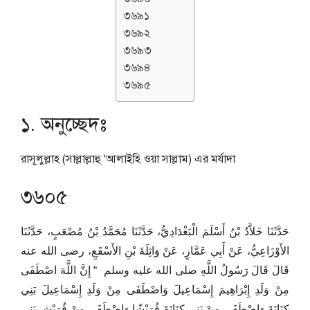
৩৬৯১
৩৬৯২
৩৬৯৩
৩৬৯৪
৩৬৯৫
১. অনুচ্ছেদঃ
রাসূলুল্লাহ (সাল্লাল্লাহু ‘আলাইহি ওয়া সাল্লাম) এর মর্যাদা
৩৬০৫
حَدَّثَنَا خَلاَّدُ بْنُ أَسْلَمَ الْبَغْدَادِيُّ، حَدَّثَنَا مُحَمَّدُ بْنُ مُصْعَبٍ، حَدَّثَنَا
الأَوْزَاعِيُّ، عَنْ أَبِي عَمَّارٍ، عَنْ وَاثِلَةَ بْنِ الأَسْقَعِ، رضى الله عنه
قَالَ قَالَ رَسُولُ اللَّهِ صلى الله عليه وسلم ‏ “‏ إِنَّ اللَّهَ اصْطَفَى
مِنْ وَلَدِ إِبْرَاهِيمَ إِسْمَاعِيلَ وَاصْطَفَى مِنْ وَلَدِ إِسْمَاعِيلَ بَنِي
كِنَانَةَ وَاصْطَفَى مِنْ بَنِي كِنَانَةَ قُرَيْشًا وَاصْطَفَى مِنْ قُرَيْشٍ بَنِي