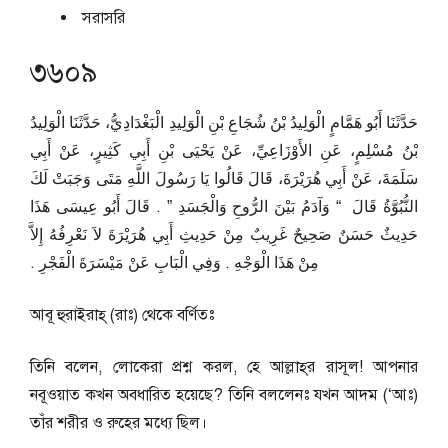
সরাসরি
৩৬০৯
حَدَّثَنَا أَبُو هَمَّامٍ الْوَلِيدُ بْنُ شُجَاعِ بْنِ الْوَلِيدِ الْبَغْدَادِيُّ، حَدَّثَنَا الْوَلِيدُ
بْنُ مُسْلِمٍ، عَنِ الأَوْزَاعِيِّ، عَنْ يَحْيَى بْنِ أَبِي كَثِيرٍ، عَنْ أَبِي
سَلَمَةَ، عَنْ أَبِي هُرَيْرَةَ، قَالَ قَالُوا يَا رَسُولَ اللَّهِ مَتَى وَجَبَتْ لَكَ
النُّبُوَّةُ قَالَ ‏ “‏ وَآدَمُ بَيْنَ الرُّوحِ وَالْجَسَدِ ‏”‏ ‏.‏ قَالَ أَبُو عِيسَى هَذَا
حَدِيثٌ حَسَنٌ صَحِيحٌ غَرِيبٌ مِنْ حَدِيثِ أَبِي هُرَيْرَةَ لاَ نَعْرِفُهُ إِلاَّ
مِنْ هَذَا الْوَجْهِ ‏.‏ وَفِي الْبَابِ عَنْ مَيْسَرَةَ الْفَجْرِ ‏.‏
আবূ হুরাইরাহ্‌ (রাঃ) থেকে বর্ণিতঃ
তিনি বলেন, লোকেরা প্রশ্ন করল, হে আল্লাহ্‌র রাসূল! আপনার
নবূওয়াত কখন অবধারিত হয়েছে? তিনি বললেনঃ যখন আদম (‘আঃ)
তাঁর শরীর ও রুহের মধ্যে ছিল।