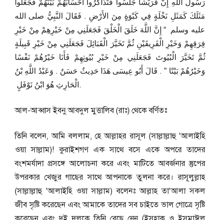
رَسُولَ اللَّهِ إِنَّ قُرَيْشًا جَلَسُوا فَتَذَاكَرُوا أَحْسَابَهُمْ بَيْنَهُمْ فَجَعَلُوا
مَثَلَكَ كَمَثَلِ نَخْلَةٍ فِي كَبْوَةٍ مِنَ الأَرْضِ ‏.‏ فَقَالَ النَّبِيُّ صلى الله
عليه وسلم ‏ “‏ إِنَّ اللَّهَ خَلَقَ الْخَلْقَ فَجَعَلَنِي مِنْ خَيْرِهِمْ مِنْ خَيْرِ
فِرَقِهِمْ وَخَيْرِ الْفَرِيقَيْنِ ثُمَّ تَخَيَّرَ الْقَبَائِلَ فَجَعَلَنِي مِنْ خَيْرِ قَبِيلَةٍ
ثُمَّ تَخَيَّرَ الْبُيُوتَ فَجَعَلَنِي مِنْ خَيْرِ بُيُوتِهِمْ فَأَنَا خَيْرُهُمْ نَفْسًا
وَخَيْرُهُمْ بَيْتًا ‏”‏ ‏.‏ قَالَ أَبُو عِيسَى هَذَا حَدِيثٌ حَسَنٌ ‏.‏ وَعَبْدُ اللَّهِ بْنُ
الْحَارِثِ هُوَ ابْنُ نَوْفَلٍ ‏.
আল-আব্বাস ইবনু আবদুল মুত্তালিব (রাঃ) থেকে বর্ণিতঃ
তিনি বলেন, আমি বললাম, হে আল্লাহর রাসূল (সাল্লাল্লাহু ‘আলাইহি
ওয়া সাল্লাম)! কুরাইশগণ এক সাথে বসে একে অপরে তাদের
বংশমর্যাদা প্রসঙ্গে আলোচনা করে এবং মাটিতে আবর্জনার স্তুপের
উপরকার খেজুর গাছের সাথে আপনাকে তুলনা করে। রাসূলুল্লাহ
(সাল্লাল্লাহু ‘আলাইহি ওয়া সাল্লাম) বলেনঃ আল্লাহ তা‘আলা সকল
জীব সৃষ্টি করেছেন এবং আমাকে তাদের সব চাইতে ভাল গোত্রে সৃষ্টি
করেছেন এবং দুই দলকে তিনি বেছে নেন (ইসহাক ও ইসমাঈল