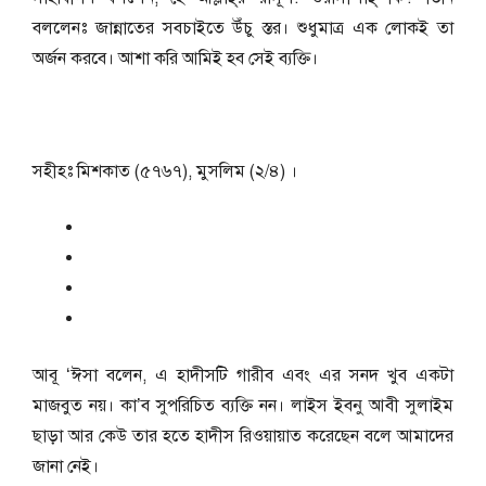
বললেনঃ জান্নাতের সবচাইতে উঁচু স্তর। শুধুমাত্র এক লোকই তা
অর্জন করবে। আশা করি আমিই হব সেই ব্যক্তি।
সহীহঃ মিশকাত (৫৭৬৭), মুসলিম (২/৪) ।
আবূ ‘ঈসা বলেন, এ হাদীসটি গারীব এবং এর সনদ খুব একটা
মাজবুত নয়। কা’ব সুপরিচিত ব্যক্তি নন। লাইস ইবনু আবী সুলাইম
ছাড়া আর কেউ তার হতে হাদীস রিওয়ায়াত করেছেন বলে আমাদের
জানা নেই।