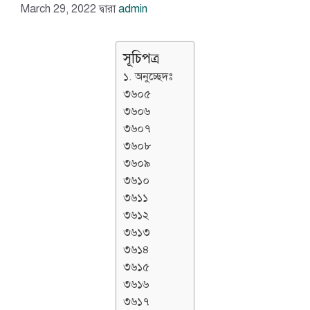
March 29, 2022
দ্বারা
admin
সূচিপত্র
১. অনুচ্ছেদঃ
৩৬০৫
৩৬০৬
৩৬০৭
৩৬০৮
৩৬০৯
৩৬১০
৩৬১১
৩৬১২
৩৬১৩
৩৬১৪
৩৬১৫
৩৬১৬
৩৬১৭