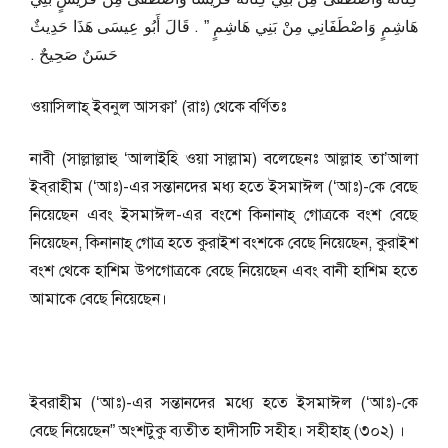
هَاشِمٍ وَاصْطَفَانِي مِنْ بَنِي هَاشِمٍ ‏”‏ ‏.‏ قَالَ أَبُو عِيسَى هَذَا حَدِيثٌ
حَسَنٌ صَحِيحٌ ‏.‏
ওয়াসিলাহ্‌ ইবনুল আসক্বা’ (রাঃ) থেকে বর্ণিতঃ
নাবী (সাল্লাল্লাহু ‘আলাইহি ওয়া সাল্লাম) বলেছেনঃ আল্লাহ তা’আলা
ইব্‌রাহীম (‘আঃ)-এর সন্তানদের মধ্য হতে ইসমাঈল (‘আঃ)-কে বেছে
নিয়েছেন এবং ইসমাঈল-এর বংশে কিনানাহ্‌ গোত্রকে বংশ বেছে
নিয়েছেন, কিনানাহ্‌ গোত্র হতে কুরাইশ বংশকে বেছে নিয়েছেন, কুরাইশ
বংশ থেকে হাশিম উপগোত্রকে বেছে নিয়েছেন এবং বানী হাশিম হতে
আমাকে বেছে নিয়েছেন।
ইবরাহীম (‘আঃ)-এর সন্তানদের মধ্যে হতে ইসমাঈল (‘আঃ)-কে
বেছে নিয়েছেন” অংশটুকু ব্যতীত হাদীসটি সহীহ। সহীহাহ্‌ (৩০২) ।