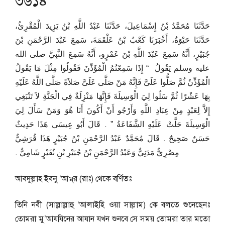
৩৬১৪
حَدَّثَنَا مُحَمَّدُ بْنُ إِسْمَاعِيلَ، حَدَّثَنَا عَبْدُ اللَّهِ بْنُ يَزِيدَ الْمُقْرِئُ،
حَدَّثَنَا حَيْوَةُ، أَخْبَرَنَا كَعْبُ بْنُ عَلْقَمَةَ، سَمِعَ عَبْدَ الرَّحْمَنِ بْنَ
جُبَيْرٍ، أَنَّهُ سَمِعَ عَبْدَ اللَّهِ بْنَ عَمْرٍو، أَنَّهُ سَمِعَ النَّبِيَّ صلى الله
عليه وسلم يَقُولُ ‏ “‏ إِذَا سَمِعْتُمُ الْمُؤَذِّنَ فَقُولُوا مِثْلَ مَا يَقُولُ
الْمُؤَذِّنُ ثُمَّ صَلُّوا عَلَىَّ فَإِنَّهُ مَنْ صَلَّى عَلَىَّ صَلاَةً صَلَّى اللَّهُ عَلَيْهِ
بِهَا عَشْرًا ثُمَّ سَلُوا لِيَ الْوَسِيلَةَ فَإِنَّهَا مَنْزِلَةٌ فِي الْجَنَّةِ لاَ تَنْبَغِي
إِلاَّ لِعَبْدٍ مِنْ عِبَادِ اللَّهِ وَأَرْجُو أَنْ أَكُونَ أَنَا هُوَ وَمَنْ سَأَلَ لِيَ
الْوَسِيلَةَ حَلَّتْ عَلَيْهِ الشَّفَاعَةُ ‏”‏ ‏.‏ قَالَ أَبُو عِيسَى هَذَا حَدِيثٌ
حَسَنٌ صَحِيحٌ ‏.‏ قَالَ مُحَمَّدٌ عَبْدُ الرَّحْمَنِ بْنُ جُبَيْرٍ هَذَا قُرَشِيٌّ
مِصْرِيٌّ مَدَنِيٌّ وَعَبْدُ الرَّحْمَنِ بْنُ جُبَيْرِ بْنِ نُفَيْرٍ شَامِيٌّ ‏.‏
আবদুল্লাহ ইবনু ‘আম্‌র (রাঃ) থেকে বর্ণিতঃ
তিনি নবী (সাল্লাল্লাহু ‘আলাইহি ওয়া সাল্লাম) কে বলতে শুনেছেনঃ
তোমরা মু’আযযিনের আযান যখন শুনবে সে সময় তোমরা তার মতো