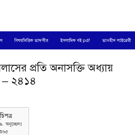
িস
বিষয়ভিত্তিক তাফসীর
ইসলামিক বই pdf
তাওহীদ লাইব্রেরী
াসের প্রতি অনাসক্তি অধ্যায়
৫ – ২৪১৪
ূচিপত্র
৯. অনুচ্ছেদঃ
৩৬৫