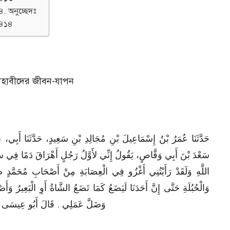
৪. অনুচ্ছেদঃ
৪১৪
র সাহাবীদের জীবন-যাপন
حَدَّثَنَا عُمَرُ بْنُ إِسْمَاعِيلَ بْنِ مُجَالِدِ بْنِ سَعِيدٍ، حَدَّثَنَا أَب
سَعْدَ بْنَ أَبِي وَقَّاصٍ، يَقُولُ إِنِّي لأَوَّلُ رَجُلٍ أَهْرَاقَ دَمًا فِي سَ
اللَّهِ وَلَقَدْ رَأَيْتُنِي أَغْزُو فِي الْعِصَابَةِ مِنْ أَصْحَابِ مُحَم
وَالْحُبُلَةِ حَتَّى إِنَّ أَحَدَنَا لَيَضَعُ كَمَا تَضَعُ الشَّاةُ أَوِ الْبَعِيرُ وَ
وَضَلَّ عَمَلِي ‏.‏ قَالَ أَبُو عِيسَى 