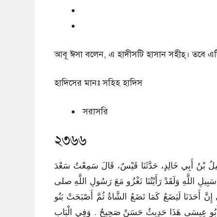
আবূ ঈসা বলেন, এ হাদীসটি হাসান সহীহ্‌। তবে এটি 
হাদিসের মানঃ
সহিহ হাদিস
সরাসরি
২৩৬৬
مَاعِيلُ بْنُ أَبِي خَالِدٍ، حَدَّثَنَا قَيْسٌ، قَالَ سَمِعْتُ سَعْدَ
ِيلِ اللَّهِ وَلَقَدْ رَأَيْتُنَا نَغْزُو مَعَ رَسُولِ اللَّهِ صلى
َّ أَحَدَنَا لَيَضَعُ كَمَا تَضَعُ الشَّاةُ ثُمَّ أَصْبَحَتْ بَنُو
لَ أَبُو عِيسَى هَذَا حَدِيثٌ حَسَنٌ صَحِيحٌ ‏.‏ وَفِي الْبَابِ