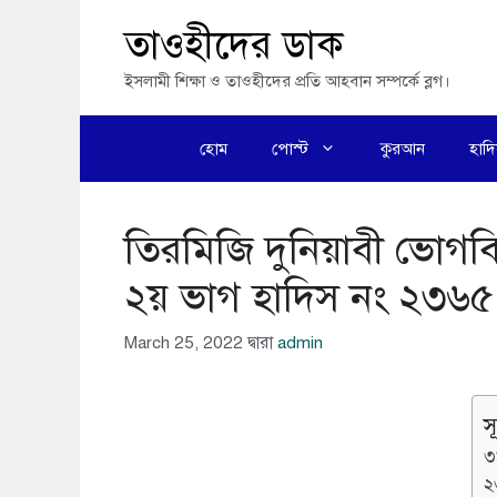
এড়িেয়
তাওহীদের ডাক
লেখায়
ইসলামী শিক্ষা ও তাওহীদের প্রতি আহবান সম্পর্কে ব্লগ।
যান
হোম
পোস্ট
কুরআন
হাদ
তিরমিজি দুনিয়াবী ভোগবিল
২য় ভাগ হাদিস নং ২৩৬
March 25, 2022
দ্বারা
admin
স
৩
২