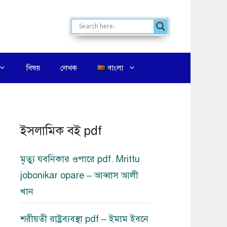
বিষয়
লেখক
বাংলা
ইসলামিক বই pdf
মৃত্যু যবনিকার ওপারে pdf. Mrittu
jobonikar opare – আব্বাস আলী
খান
শরীয়তী রাষ্ট্রব্যবস্থা pdf – ইমাম ইবনে