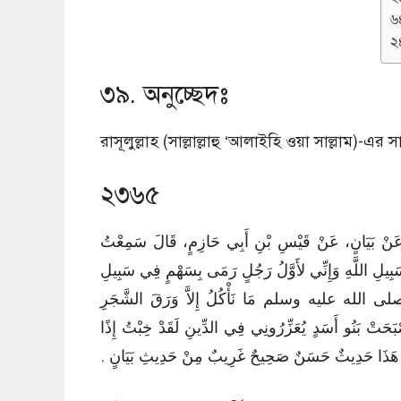
৬
২
৩৯. অনুচ্ছেদঃ
রাসূলুল্লাহ (সাল্লাল্লাহু ‘আলাইহি ওয়া সাল্লাম)-এ
২৩৬৫
ِي، عَنْ بَيَانٍ، عَنْ قَيْسِ بْنِ أَبِي حَازِمٍ، قَالَ سَمِعْتُ
بِيلِ اللَّهِ وَإِنِّي لأَوَّلُ رَجُلٍ رَمَى بِسَهْمٍ فِي سَبِيلِ
َّدٍ صلى الله عليه وسلم مَا نَأْكُلُ إِلاَّ وَرَقَ الشَّجَرِ
أَصْبَحَتْ بَنُو أَسَدٍ يُعَزِّرُونِي فِي الدِّينِ لَقَدْ خِبْتُ إِذًا
هَذَا حَدِيثٌ حَسَنٌ صَحِيحٌ غَرِيبٌ مِنْ حَدِيثِ بَيَانٍ ‏.‏