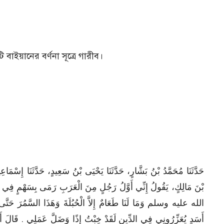
বাইয়ানের বর্ণনা সূত্রে গারীব।
حَدَّثَنَا مُحَمَّدُ بْنُ بَشَّارٍ، حَدَّثَنَا يَحْيَى بْنُ سَعِيدٍ، حَدَّثَنَا إِسْ
بْنَ مَالِكٍ، يَقُولُ إِنِّي أَوَّلُ رَجُلٍ مِنَ الْعَرَبِ رَمَى بِسَهْمٍ فِي سَب
الله عليه وسلم وَمَا لَنَا طَعَامٌ إِلاَّ الْحُبُلَةَ وَهَذَا السَّمُرَ حَتَّى إِن
أَسَدٍ يُعَزِّرُونِي فِي الدِّينِ لَقَدْ خِبْتُ إِذًا وَضَلَّ عَمَلِي ‏.‏ قَا