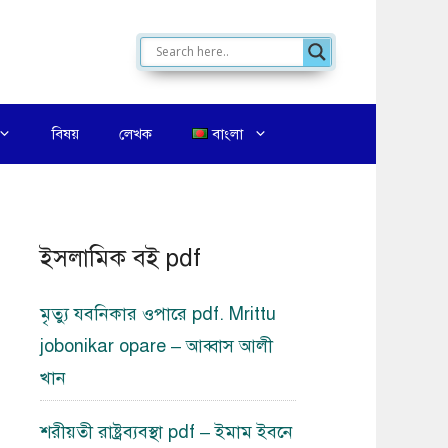
বিষয়
লেখক
বাংলা
ইসলামিক বই pdf
মৃত্যু যবনিকার ওপারে pdf. Mrittu
jobonikar opare – আব্বাস আলী
খান
শরীয়তী রাষ্ট্রব্যবস্থা pdf – ইমাম ইবনে