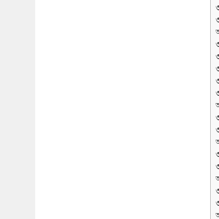
অ
অ
অ
অ
অ