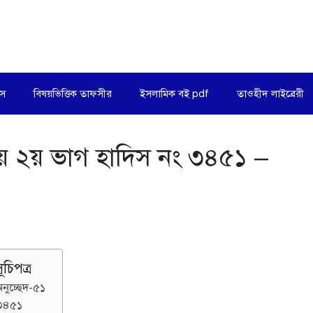
িস
বিষয়ভিত্তিক তাফসীর
ইসলামিক বই pdf
তাওহীদ লাইব্রেরী
ায় ২য় ভাগ হাদিস নং ৩৪৫১ –
ূচিপত্র
নুচ্ছেদ-৫১
৩৪৫১