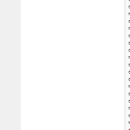
অ
অ
অ
অ
অ
অ