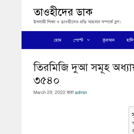
এড়িেয়
তাওহীদের ডাক
লেখায়
ইসলামী শিক্ষা ও তাওহীদের প্রতি আহবান সম্পর্কে ব্লগ।
যান
হোম
পোস্ট
কুরআন
হাদ
তিরমিজি দুআ সমূহ অধ্য
৩৫৪০
March 29, 2022
দ্বারা
admin
স
অ