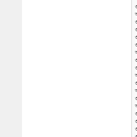
অ
অ
অ
অ
অ