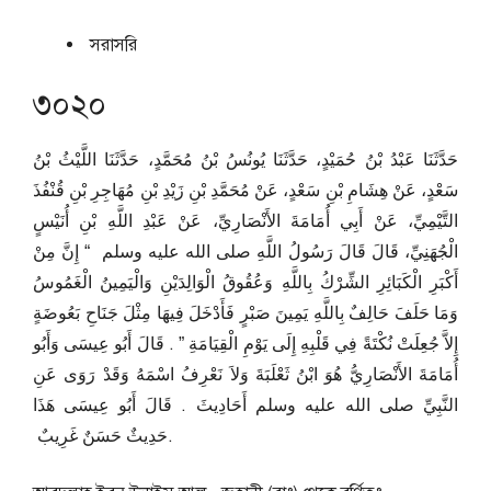
সরাসরি
৩০২০
حَدَّثَنَا عَبْدُ بْنُ حُمَيْدٍ، حَدَّثَنَا يُونُسُ بْنُ مُحَمَّدٍ، حَدَّثَنَا اللَّيْثُ بْنُ
سَعْدٍ، عَنْ هِشَامِ بْنِ سَعْدٍ، عَنْ مُحَمَّدِ بْنِ زَيْدِ بْنِ مُهَاجِرِ بْنِ قُنْفُذَ
التَّيْمِيِّ، عَنْ أَبِي أُمَامَةَ الأَنْصَارِيِّ، عَنْ عَبْدِ اللَّهِ بْنِ أُنَيْسٍ
الْجُهَنِيِّ، قَالَ قَالَ رَسُولُ اللَّهِ صلى الله عليه وسلم ‏ “‏ إِنَّ مِنْ
أَكْبَرِ الْكَبَائِرِ الشِّرْكُ بِاللَّهِ وَعُقُوقُ الْوَالِدَيْنِ وَالْيَمِينُ الْغَمُوسُ
وَمَا حَلَفَ حَالِفٌ بِاللَّهِ يَمِينَ صَبْرٍ فَأَدْخَلَ فِيهَا مِثْلَ جَنَاحِ بَعُوضَةٍ
إِلاَّ جُعِلَتْ نُكْتَةً فِي قَلْبِهِ إِلَى يَوْمِ الْقِيَامَةِ ‏”‏ ‏.‏ قَالَ أَبُو عِيسَى وَأَبُو
أُمَامَةَ الأَنْصَارِيُّ هُوَ ابْنُ ثَعْلَبَةَ وَلاَ نَعْرِفُ اسْمَهُ وَقَدْ رَوَى عَنِ
النَّبِيِّ صلى الله عليه وسلم أَحَادِيثَ ‏.‏ قَالَ أَبُو عِيسَى هَذَا
حَدِيثٌ حَسَنٌ غَرِيبٌ ‏.