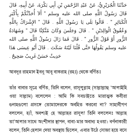
حَدَّثَنَا الْجُرَيْرِيُّ، عَنْ عَبْدِ الرَّحْمَنِ بْنِ أَبِي بَكْرَةَ، عَنْ أَبِيهِ، قَالَ
قَالَ رَسُولُ اللَّهِ صلى الله عليه وسلم ‏”‏ أَلاَ أُحَدِّثُكُمْ بِأَكْبَرِ
الْكَبَائِرِ ‏”‏ ‏.‏ قَالُوا بَلَى يَا رَسُولَ اللَّهِ ‏.‏ قَالَ ‏”‏ الإِشْرَاكُ بِاللَّهِ
وَعُقُوقُ الْوَالِدَيْنِ ‏”‏ ‏.‏ قَالَ وَجَلَسَ وَكَانَ مُتَّكِئًا قَالَ ‏”‏ وَشَهَادَةُ
الزُّورِ أَوْ قَوْلُ الزُّورِ ‏”‏ ‏.‏ قَالَ فَمَا زَالَ رَسُولُ اللَّهِ صلى الله
عليه وسلم يَقُولُهَا حَتَّى قُلْنَا لَيْتَهُ سَكَتَ ‏.‏ قَالَ أَبُو عِيسَى هَذَا
حَدِيثٌ حَسَنٌ غَرِيبٌ صَحِيحٌ ‏.‏
আবদুর রাহমান ইবনু আবূ বাকরাহ (রহঃ) থেকে বর্ণিতঃ
তাঁর বাবার সূত্রে বর্ণিত, তিনি বলেন, রাসূলুল্লাহ (সাল্লাল্লাহু ‘আলাইহি
ওয়া সাল্লাম) বলেলেন : আমি কি সবচাইতে মারাত্মক কবীরা
গুনাহগুলো প্রসঙ্গে তোমাদেরকে অবহিত করবো না? সাহাবীগণ
বললেন, হ্যাঁ, অবশ্যই হে আল্লাহর রাসূল! তিনি বললেনঃ আল্লাহ
তা’আলার সাথে অংশীদার স্থাপন, বাবা-মার অবাধ্য হওয়া। বর্ণনাকারী
বলেন, তিনি হেলান দেয়া অবস্থায় ছিলেন, এবার উঠে সোজা হয়ে বসে