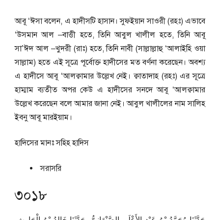
আবূ ‘ঈসা বলেন, এ হাদীসটি হাসান। সুফইয়ান সাওরী (রহঃ) এভাবে
‘উসমান আল –বাত্তী হতে, তিনি আবুল খালীল হতে, তিনি আবূ
সা’ঈদ আল –খুদরী (রাঃ) হতে, তিনি নাবী (সাল্লাল্লাহু ‘আলাইহি ওয়া
সাল্লাম) হতে এই সূত্রে পূর্বোক্ত হাদীসের মত বর্ণনা করেছেন। অবশ্য
এ হাদীসে আবূ ‘আলক্বামার উল্লেখ নেই। ক্বাতাদাহ (রহঃ) এর সূত্রে
হাম্মাম ব্যতীত অপর কেউ এ হাদীসের সনদে আবূ ‘আলক্বামার
উল্লেখ করেছেন বলে আমার জানা নেই। আবুল খালীলের নাম সালিহ
ইবনু আবূ মারইয়াম।
হাদিসের মানঃ
সহিহ হাদিস
সরাসরি
৩০১৮