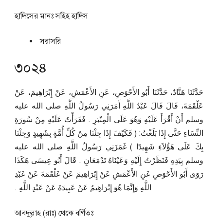
হাদিসের মানঃ
সহিহ হাদিস
সরাসরি
৩০২৪
حَدَّثَنَا هَنَّادٌ، حَدَّثَنَا أَبُو الأَحْوَصِ، عَنِ الأَعْمَشِ، عَنْ إِبْرَاهِيمَ، عَنْ
عَلْقَمَةَ، قَالَ قَالَ عَبْدُ اللَّهِ أَمَرَنِي رَسُولُ اللَّهِ صلى الله عليه
وسلم أَنْ أَقْرَأَ عَلَيْهِ وَهُوَ عَلَى الْمِنْبَرِ ‏.‏ فَقَرَأْتُ عَلَيْهِ مِنْ سُورَةِ
النِّسَاءِ حَتَّى إِذَا بَلَغْتُ‏:‏ ‏(‏ فَكَيْفَ إِذَا جِئْنَا مِنْ كُلِّ أُمَّةٍ بِشَهِيدٍ وَجِئْنَا
بِكَ عَلَى هَؤُلاَءِ شَهِيدًا ‏)‏ غَمَزَنِي رَسُولُ اللَّهِ صلى الله عليه
وسلم بِيَدِهِ فَنَظَرْتُ إِلَيْهِ وَعَيْنَاهُ تَدْمَعَانِ ‏.‏ قَالَ أَبُو عِيسَى هَكَذَا
رَوَى أَبُو الأَحْوَصِ عَنِ الأَعْمَشِ عَنْ إِبْرَاهِيمَ عَنْ عَلْقَمَةَ عَنْ عَبْدِ
اللَّهِ وَإِنَّمَا هُوَ إِبْرَاهِيمُ عَنْ عَبِيدَةَ عَنْ عَبْدِ اللَّهِ ‏.‏
আবদুল্লাহ (রাঃ) থেকে বর্ণিতঃ