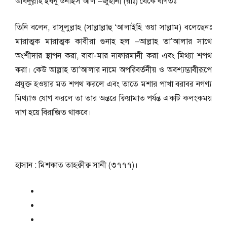
আবদুল্লাহ ইবনু উনাইস আল –জুহানী (রাঃ) থেকে বর্ণিতঃ
তিনি বলেন, রাসূলুল্লাহ (সাল্লাল্লাহু ‘আলাইহি ওয়া সাল্লাম) বলেছেনঃ
মারাত্মক মারাত্মক কাবীরা গুনাহ হল –আল্লাহ তা’আলার সাথে
অংশীদার স্থাপন করা, বাবা-মার নাফারমানী করা এবং মিথ্যা শপথ
করা। কেউ আল্লাহ তা’আলার নামে অপরিবর্তনীয় ও অবশ্যম্ভাবীরূপে
প্রযুক্ত হওয়ার মত শপথ করলে এবং তাতে মশার পাখা বরাবর নগণ্য
মিথ্যাও যোগ করলে তা তার অন্তরে ক্বিয়ামাত পর্যন্ত একটি কলংকময়
দাগ হয়ে বিরাজিত থাকবে।
হাসান : মিশকাত তাহক্বীক্ব সানী (৩৭৭৭)।