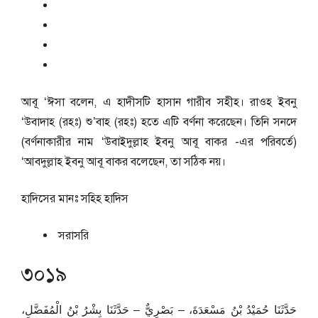
আবূ ‘ঈসা বলেন, এ হাদীসটি হাসান গারীব সহীহ। রাওহ ইবনু
‘উবাদাহ (রহঃ) শু’বাহ (রহঃ) হতে এটি বর্ণনা করেছেন। তিনি সনদে
(বর্ণনাকারীর নাম ‘উবাইদুল্লাহ ইবনু আবূ বাকর -এর পরিবর্তে)
‘আবদুল্লাহ ইবনু আবূ বাকর বলেছেন, তা সঠিক নয়।
হাদিসের মানঃ
সহিহ হাদিস
সরাসরি
৩০১৯
حَدَّثَنَا حُمَيْدُ بْنُ مَسْعَدَةَ، – بَصْرِيٌّ – حَدَّثَنَا بِشْرُ بْنُ الْمُفَضَّلِ،