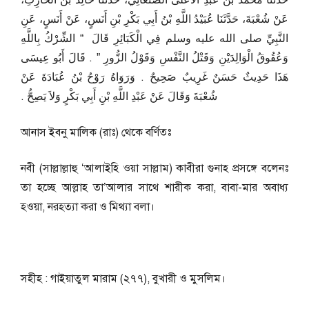
حَدَّثَنَا مُحَمَّدُ بْنُ عَبْدِ الأَعْلَى الصَّنْعَانِيُّ، حَدَّثَنَا خَالِدُ بْنُ الْحَارِثِ،
عَنْ شُعْبَةَ، حَدَّثَنَا عُبَيْدُ اللَّهِ بْنُ أَبِي بَكْرِ بْنِ أَنَسٍ، عَنْ أَنَسٍ، عَنِ
النَّبِيِّ صلى الله عليه وسلم فِي الْكَبَائِرِ قَالَ ‏ “‏ الشِّرْكُ بِاللَّهِ
وَعُقُوقُ الْوَالِدَيْنِ وَقَتْلُ النَّفْسِ وَقَوْلُ الزُّورِ ‏”‏ ‏.‏ قَالَ أَبُو عِيسَى
هَذَا حَدِيثٌ حَسَنٌ غَرِيبٌ صَحِيحٌ ‏.‏ وَرَوَاهُ رَوْحُ بْنُ عُبَادَةَ عَنْ
شُعْبَةَ وَقَالَ عَنْ عَبْدِ اللَّهِ بْنِ أَبِي بَكْرٍ وَلاَ يَصِحُّ ‏.‏
আনাস ইবনু মালিক (রাঃ) থেকে বর্ণিতঃ
নবী (সাল্লাল্লাহু ‘আলাইহি ওয়া সাল্লাম) কাবীরা গুনাহ প্রসঙ্গে বলেনঃ
তা হচ্ছে আল্লাহ তা’আলার সাথে শারীক করা, বাবা-মার অবাধ্য
হওয়া, নরহত্যা করা ও মিথ্যা বলা।
সহীহ : গাইয়াতুল মারাম (২৭৭), বুখারী ও মুসলিম।