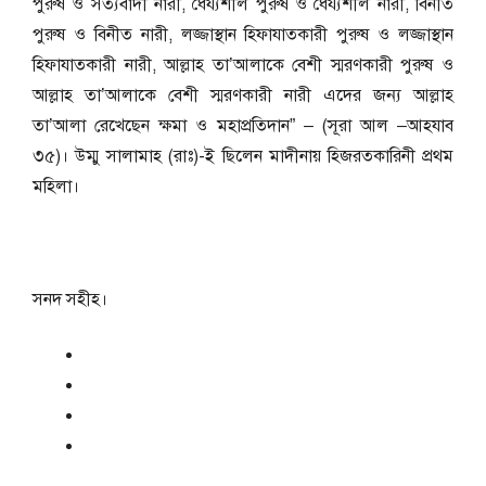
পুরুষ ও সত্যবাদী নারী, ধৈর্য্যশীল পুরুষ ও ধৈর্য্যশীল নারী, বিনীত
পুরুষ ও বিনীত নারী, লজ্জাস্থান হিফাযাতকারী পুরুষ ও লজ্জাস্থান
হিফাযাতকারী নারী, আল্লাহ তা’আলাকে বেশী স্মরণকারী পুরুষ ও
আল্লাহ তা’আলাকে বেশী স্মরণকারী নারী এদের জন্য আল্লাহ
তা’আলা রেখেছেন ক্ষমা ও মহাপ্রতিদান” – (সূরা আল –আহযাব
৩৫)। উম্মু সালামাহ (রাঃ)-ই ছিলেন মাদীনায় হিজরতকারিনী প্রথম
মহিলা।
সনদ সহীহ।