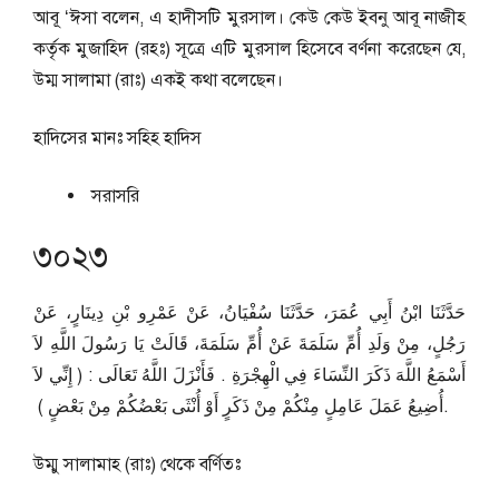
আবূ ‘ঈসা বলেন, এ হাদীসটি মুরসাল। কেউ কেউ ইবনু আবূ নাজীহ
কর্তৃক মুজাহিদ (রহঃ) সূত্রে এটি মুরসাল হিসেবে বর্ণনা করেছেন যে,
উম্ম সালামা (রাঃ) একই কথা বলেছেন।
হাদিসের মানঃ
সহিহ হাদিস
সরাসরি
৩০২৩
حَدَّثَنَا ابْنُ أَبِي عُمَرَ، حَدَّثَنَا سُفْيَانُ، عَنْ عَمْرِو بْنِ دِينَارٍ، عَنْ
رَجُلٍ، مِنْ وَلَدِ أُمِّ سَلَمَةَ عَنْ أُمِّ سَلَمَةَ، قَالَتْ يَا رَسُولَ اللَّهِ لاَ
أَسْمَعُ اللَّهَ ذَكَرَ النِّسَاءَ فِي الْهِجْرَةِ ‏.‏ فَأَنْزَلَ اللَّهُ تَعَالَى ‏:‏ ‏(‏ إِنِّي لاَ
أُضِيعُ عَمَلَ عَامِلٍ مِنْكُمْ مِنْ ذَكَرٍ أَوْ أُنْثَى بَعْضُكُمْ مِنْ بَعْضٍ ‏)‏ ‏.
উম্মু সালামাহ (রাঃ) থেকে বর্ণিতঃ