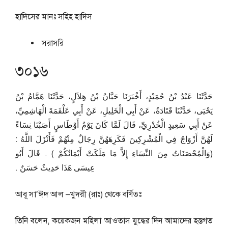
হাদিসের মানঃ
সহিহ হাদিস
সরাসরি
৩০১৬
حَدَّثَنَا عَبْدُ بْنُ حُمَيْدٍ، أَخْبَرَنَا حَبَّانُ بْنُ هِلاَلٍ، حَدَّثَنَا هَمَّامُ بْنُ
يَحْيَى، حَدَّثَنَا قَتَادَةُ، عَنْ أَبِي الْخَلِيلِ، عَنْ أَبِي عَلْقَمَةَ الْهَاشِمِيِّ،
عَنْ أَبِي سَعِيدٍ الْخُدْرِيِّ، قَالَ لَمَّا كَانَ يَوْمُ أَوْطَاسٍ أَصَبْنَا نِسَاءً
لَهُنَّ أَزْوَاجٌ فِي الْمُشْرِكِينَ فَكَرِهَهُنَّ رِجَالٌ مِنْهُمْ فَأَنْزَلَ اللَّهُ ‏:‏
‏(‏وَالْمُحْصَنَاتُ مِنَ النِّسَاءِ إِلاَّ مَا مَلَكَتْ أَيْمَانُكُمْ ‏)‏ ‏.‏ قَالَ أَبُو
عِيسَى هَذَا حَدِيثٌ حَسَنٌ ‏.‏
আবূ সা’ঈদ আল –খুদরী (রাঃ) থেকে বর্ণিতঃ
তিনি বলেন, কয়েকজন মহিলা আওতাস যুদ্ধের দিন আমাদের হস্তগত