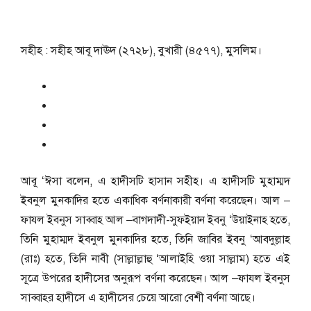
সহীহ : সহীহ আবূ দাঊদ (২৭২৮), বুখারী (৪৫৭৭), মুসলিম।
আবূ ‘ঈসা বলেন, এ হাদীসটি হাসান সহীহ। এ হাদীসটি মুহাম্মদ
ইবনুল মুনকাদির হতে একাধিক বর্ণনাকারী বর্ণনা করেছেন। আল –
ফাযল ইবনুস সাব্বাহ আল –বাগদাদী-সুফইয়ান ইবনু ‘উয়াইনাহ হতে,
তিনি মুহাম্মদ ইবনুল মুনকাদির হতে, তিনি জাবির ইবনু ‘আবদুল্লাহ
(রাঃ) হতে, তিনি নাবী (সাল্লাল্লাহু ‘আলাইহি ওয়া সাল্লাম) হতে এই
সূত্রে উপরের হাদীসের অনুরূপ বর্ণনা করেছেন। আল –ফাযল ইবনুস
সাব্বাহর হাদীসে এ হাদীসের চেয়ে আরো বেশী বর্ণনা আছে।