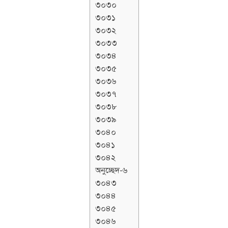
৩০৩০
৩০৩১
৩০৩২
৩০৩৩
৩০৩৪
৩০৩৫
৩০৩৬
৩০৩৭
৩০৩৮
৩০৩৯
৩০৪০
৩০৪১
৩০৪২
অনুচ্ছেদ-৬
৩০৪৩
৩০৪৪
৩০৪৫
৩০৪৬