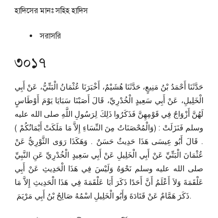
হাদিসের মানঃ
সহিহ হাদিস
সরাসরি
৩০১৭
حَدَّثَنَا أَحْمَدُ بْنُ مَنِيعٍ، حَدَّثَنَا هُشَيْمٌ، أَخْبَرَنَا عُثْمَانُ الْبَتِّيُّ، عَنْ أَبِي
الْخَلِيلِ، عَنْ أَبِي سَعِيدٍ الْخُدْرِيِّ، قَالَ أَصَبْنَا سَبَايَا يَوْمَ أَوْطَاسٍ
لَهُنَّ أَزْوَاجٌ فِي قَوْمِهِنَّ فَذَكَرُوا ذَلِكَ لِرَسُولِ اللَّهِ صلى الله عليه
وسلم فَنَزَلَتْ ‏:‏ ‏(‏وَالْمُحْصَنَاتُ مِنَ النِّسَاءِ إِلاَّ مَا مَلَكَتْ أَيْمَانُكُمْ ‏)‏
‏.‏ قَالَ أَبُو عِيسَى هَذَا حَدِيثٌ حَسَنٌ ‏.‏ وَهَكَذَا رَوَى الثَّوْرِيُّ عَنْ
عُثْمَانَ الْبَتِّيِّ عَنْ أَبِي الْخَلِيلِ عَنْ أَبِي سَعِيدٍ الْخُدْرِيِّ عَنِ النَّبِيِّ
صلى الله عليه وسلم نَحْوَهُ وَلَيْسَ فِي هَذَا الْحَدِيثِ عَنْ أَبِي
عَلْقَمَةَ وَلاَ أَعْلَمُ أَنَّ أَحَدًا ذَكَرَ أَبَا عَلْقَمَةَ فِي هَذَا الْحَدِيثِ إِلاَّ مَا
ذَكَرَ هَمَّامٌ عَنْ قَتَادَةَ وَأَبُو الْخَلِيلِ اسْمُهُ صَالِحُ بْنُ أَبِي مَرْيَمَ ‏.