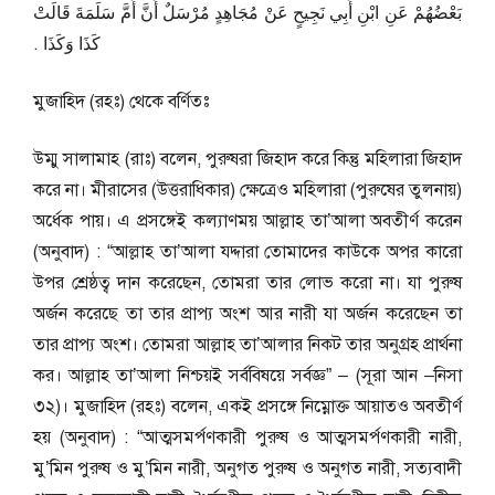
بَعْضُهُمْ عَنِ ابْنِ أَبِي نَجِيحٍ عَنْ مُجَاهِدٍ مُرْسَلٌ أَنَّ أُمَّ سَلَمَةَ قَالَتْ
كَذَا وَكَذَا ‏.‏
মুজাহিদ (রহঃ) থেকে বর্ণিতঃ
উম্মু সালামাহ (রাঃ) বলেন, পুরুষরা জিহাদ করে কিন্তু মহিলারা জিহাদ
করে না। মীরাসের (উত্তরাধিকার) ক্ষেত্রেও মহিলারা (পুরুষের তুলনায়)
অর্ধেক পায়। এ প্রসঙ্গেই কল্যাণময় আল্লাহ তা’আলা অবতীর্ণ করেন
(অনুবাদ) : “আল্লাহ তা’আলা যদ্দারা তোমাদের কাউকে অপর কারো
উপর শ্রেষ্ঠত্ব দান করেছেন, তোমরা তার লোভ করো না। যা পুরুষ
অর্জন করেছে তা তার প্রাপ্য অংশ আর নারী যা অর্জন করেছেন তা
তার প্রাপ্য অংশ। তোমরা আল্লাহ তা’আলার নিকট তার অনুগ্রহ প্রার্থনা
কর। আল্লাহ তা’আলা নিশ্চয়ই সর্ববিষয়ে সর্বজ্ঞ” – (সূরা আন –নিসা
৩২)। মুজাহিদ (রহঃ) বলেন, একই প্রসঙ্গে নিম্নোক্ত আয়াতও অবতীর্ণ
হয় (অনুবাদ) : “আত্মসমর্পণকারী পুরুষ ও আত্মসমর্পণকারী নারী,
মু’মিন পুরুষ ও মু’মিন নারী, অনুগত পুরুষ ও অনুগত নারী, সত্যবাদী