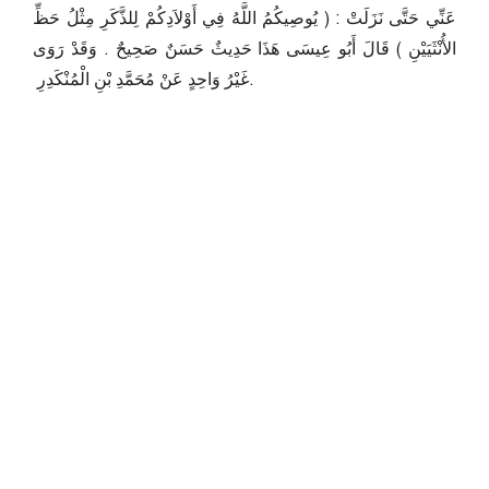
عَنِّي حَتَّى نَزَلَتْ ‏:‏ ‏(‏ يُوصِيكُمُ اللَّهُ فِي أَوْلاَدِكُمْ لِلذَّكَرِ مِثْلُ حَظِّ
الأُنْثَيَيْنِ ‏)‏ قَالَ أَبُو عِيسَى هَذَا حَدِيثٌ حَسَنٌ صَحِيحٌ ‏.‏ وَقَدْ رَوَى
غَيْرُ وَاحِدٍ عَنْ مُحَمَّدِ بْنِ الْمُنْكَدِرِ ‏.