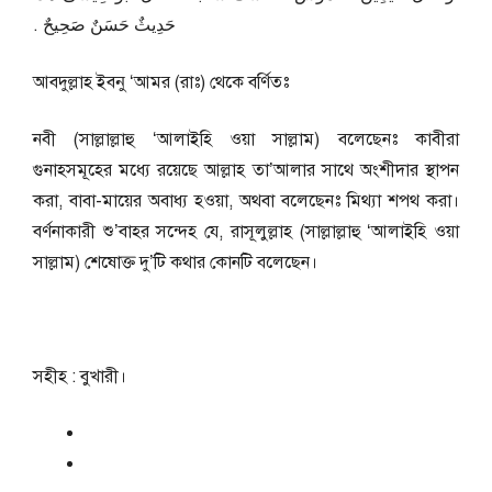
حَدِيثٌ حَسَنٌ صَحِيحٌ ‏.‏
আবদুল্লাহ ইবনু ‘আমর (রাঃ) থেকে বর্ণিতঃ
নবী (সাল্লাল্লাহু ‘আলাইহি ওয়া সাল্লাম) বলেছেনঃ কাবীরা
গুনাহসমূহের মধ্যে রয়েছে আল্লাহ তা’আলার সাথে অংশীদার স্থাপন
করা, বাবা-মায়ের অবাধ্য হওয়া, অথবা বলেছেনঃ মিথ্যা শপথ করা।
বর্ণনাকারী শু’বাহর সন্দেহ যে, রাসূলুল্লাহ (সাল্লাল্লাহু ‘আলাইহি ওয়া
সাল্লাম) শেষোক্ত দু’টি কথার কোনটি বলেছেন।
সহীহ : বুখারী।