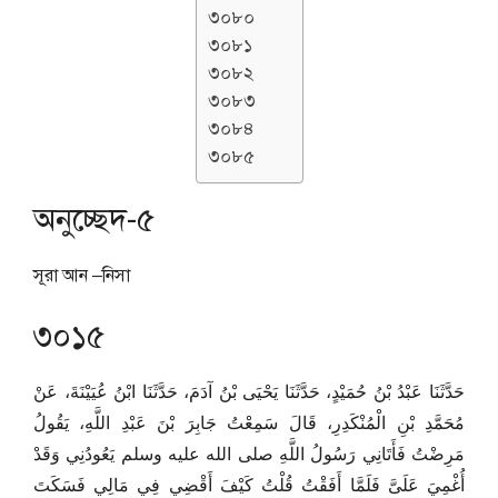
৩০৮০
৩০৮১
৩০৮২
৩০৮৩
৩০৮৪
৩০৮৫
অনুচ্ছেদ-৫
সূরা আন –নিসা
৩০১৫
حَدَّثَنَا عَبْدُ بْنُ حُمَيْدٍ، حَدَّثَنَا يَحْيَى بْنُ آدَمَ، حَدَّثَنَا ابْنُ عُيَيْنَةَ، عَنْ
مُحَمَّدِ بْنِ الْمُنْكَدِرِ، قَالَ سَمِعْتُ جَابِرَ بْنَ عَبْدِ اللَّهِ، يَقُولُ
مَرِضْتُ فَأَتَانِي رَسُولُ اللَّهِ صلى الله عليه وسلم يَعُودُنِي وَقَدْ
أُغْمِيَ عَلَىَّ فَلَمَّا أَفَقْتُ قُلْتُ كَيْفَ أَقْضِي فِي مَالِي فَسَكَتَ