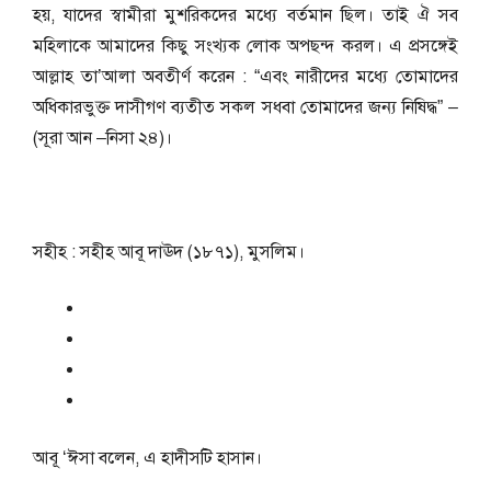
হয়, যাদের স্বামীরা মুশরিকদের মধ্যে বর্তমান ছিল। তাই ঐ সব
মহিলাকে আমাদের কিছু সংখ্যক লোক অপছন্দ করল। এ প্রসঙ্গেই
আল্লাহ তা’আলা অবতীর্ণ করেন : “এবং নারীদের মধ্যে তোমাদের
অধিকারভুক্ত দাসীগণ ব্যতীত সকল সধবা তোমাদের জন্য নিষিদ্ধ” –
(সূরা আন –নিসা ২৪)।
সহীহ : সহীহ আবূ দাঊদ (১৮৭১), মুসলিম।
আবূ ‘ঈসা বলেন, এ হাদীসটি হাসান।