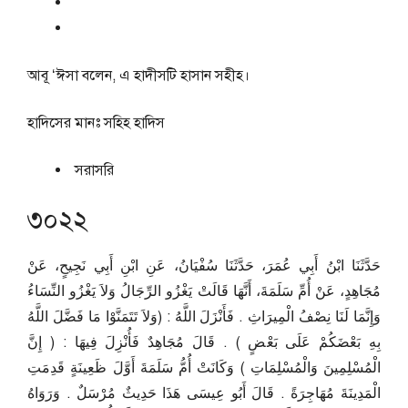
আবূ ‘ঈসা বলেন, এ হাদীসটি হাসান সহীহ।
হাদিসের মানঃ
সহিহ হাদিস
সরাসরি
৩০২২
حَدَّثَنَا ابْنُ أَبِي عُمَرَ، حَدَّثَنَا سُفْيَانُ، عَنِ ابْنِ أَبِي نَجِيحٍ، عَنْ
مُجَاهِدٍ، عَنْ أُمِّ سَلَمَةَ، أَنَّهَا قَالَتْ يَغْزُو الرِّجَالُ وَلاَ يَغْزُو النِّسَاءُ
وَإِنَّمَا لَنَا نِصْفُ الْمِيرَاثِ ‏.‏ فَأَنْزَلَ اللَّهُ ‏:‏ ‏(‏وَلاَ تَتَمَنَّوْا مَا فَضَّلَ اللَّهُ
بِهِ بَعْضَكُمْ عَلَى بَعْضٍ ‏)‏ ‏.‏ قَالَ مُجَاهِدٌ فَأُنْزِلَ فِيهَا ‏:‏ ‏(‏ إِنَّ
الْمُسْلِمِينَ وَالْمُسْلِمَاتِ ‏)‏ وَكَانَتْ أُمُّ سَلَمَةَ أَوَّلَ ظَعِينَةٍ قَدِمَتِ
الْمَدِينَةَ مُهَاجِرَةً ‏.‏ قَالَ أَبُو عِيسَى هَذَا حَدِيثٌ مُرْسَلٌ ‏.‏ وَرَوَاهُ