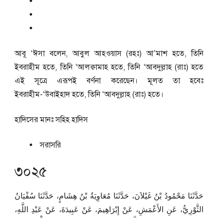
আবূ ‘ঈসা বলেন, আবুল আহওয়াস (রহঃ) আ’মাশ হতে, তিনি
ইবরাহীম হতে, তিনি ‘আলক্বামাহ হতে, তিনি ‘আবদুল্লাহ (রাঃ) হতে
এই সূত্রে এরূপই বর্ণনা করেছেন। মূলত তা হবেঃ
ইবরাহীম-‘উবাইহাদ হতে, তিনি ‘আবদুল্লাহ (রাঃ) হতে।
হাদিসের মানঃ
সহিহ হাদিস
সরাসরি
৩০২৫
حَدَّثَنَا مَحْمُودُ بْنُ غَيْلاَنَ، حَدَّثَنَا مُعَاوِيَةُ بْنُ هِشَامٍ، حَدَّثَنَا سُفْيَانُ
الثَّوْرِيُّ، عَنِ الأَعْمَشِ، عَنْ إِبْرَاهِيمَ، عَنْ عَبِيدَةَ، عَنْ عَبْدِ اللَّهِ،