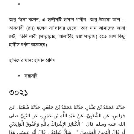
আবূ ‘ঈসা বলেন, এ হাদীসটি হাসান গারীব। আবূ উমামা আল –
আনসারী (রাঃ) হলেন সা’লাবার ছেলে। তার নাম আমাদের জানা
নেই। তিনি নাবী (সাল্লাল্লাহু ‘আলাইহি ওয়া সাল্লাম) হতে বেশ কিছু
হাদীস বর্ণনা করেছেন।
হাদিসের মানঃ
হাসান হাদিস
সরাসরি
৩০২১
حَدَّثَنَا مُحَمَّدُ بْنُ بَشَّارٍ، حَدَّثَنَا مُحَمَّدُ بْنُ جَعْفَرٍ، حَدَّثَنَا شُعْبَةُ، عَنْ
فِرَاسٍ، عَنِ الشَّعْبِيِّ، عَنْ عَبْدِ اللَّهِ بْنِ عَمْرٍو، عَنِ النَّبِيِّ صلى
الله عليه وسلم قَالَ ‏ “‏ الْكَبَائِرُ الإِشْرَاكُ بِاللَّهِ وَعُقُوقُ الْوَالِدَيْنِ
أَوْ قَالَ الْيَمِينُ الْغَمُوسُ ‏”‏ ‏.‏ شَكَّ شُعْبَةُ ‏.‏ قَالَ أَبُو عِيسَى هَذَا