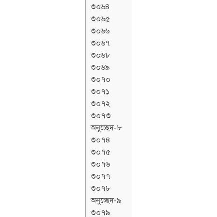
৩০৬৪
৩০৬৫
৩০৬৬
৩০৬৭
৩০৬৮
৩০৬৯
৩০৭০
৩০৭১
৩০৭২
৩০৭৩
অনুচ্ছেদ-৮
৩০৭৪
৩০৭৫
৩০৭৬
৩০৭৭
৩০৭৮
অনুচ্ছেদ-৯
৩০৭৯