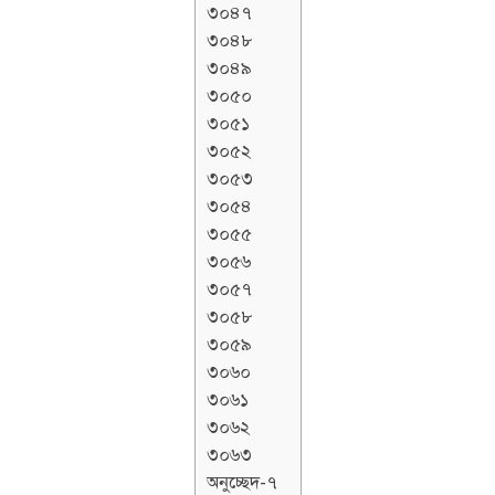
৩০৪৭
৩০৪৮
৩০৪৯
৩০৫০
৩০৫১
৩০৫২
৩০৫৩
৩০৫৪
৩০৫৫
৩০৫৬
৩০৫৭
৩০৫৮
৩০৫৯
৩০৬০
৩০৬১
৩০৬২
৩০৬৩
অনুচ্ছেদ-৭