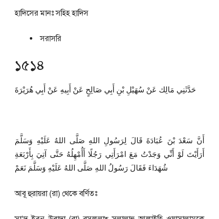
হাদিসের মানঃ
সহিহ হাদিস
সরাসরি
১৫১৪
حَدَّثَنِي مَالِك عَنْ سُهَيْلِ بْنِ أَبِي صَالِحٍ عَنْ أَبِيهِ عَنْ أَبِي هُرَيْرَةَ
أَنَّ سَعْدَ بْنَ عُبَادَةَ قَالَ لِرَسُولِ اللهِ صَلَّى اللهُ عَلَيْهِ وَسَلَّمَ
أَرَأَيْتَ لَوْ أَنِّي وَجَدْتُ مَعَ امْرَأَتِي رَجُلًا أَأُمْهِلُهُ حَتَّى آتِيَ بِأَرْبَعَةِ
شُهَدَاءَ فَقَالَ رَسُولُ اللهِ صَلَّى اللهُ عَلَيْهِ وَسَلَّمَ نَعَمْ
আবূ হুরায়রা (রা) থেকে বর্ণিতঃ