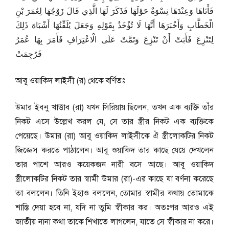
فَأَتَاهَا وَعِنْدَهَا نِسْوَةٌ حَوْلَهَا فَذَكَرَ لَهَا الَّذِي قَالَ زَوْجُهَا لِعُمَرَ بْنِ
الْخَطَّابِ وَأَخْبَرَهَا أَنَّهَا لَا تُؤْخَذُ بِقَوْلِهِ وَجَعَلَ يُلَقِّنُهَا أَشْبَاهَ ذَلِكَ
لِتَنْزِعَ فَأَبَتْ أَنْ تَنْزِعَ وَتَمَّتْ عَلَى الْاعْتِرَافِ فَأَمَرَ بِهَا عُمَرُ
فَرُجِمَتْ
আবূ ওয়াকিদ লাইসী (র) থেকে বর্ণিতঃ
উমার ইব্নু খাত্তাব (রা) যখন সিরিয়ায় ছিলেন, তখন এক ব্যক্তি তাঁর
নিকট এসে উল্লেখ করল যে, সে তার স্ত্রীর নিকট এক ব্যক্তিকে
পেয়েছে। উমার (রা) আবূ ওয়াকিদ লাইসীকে ঐ স্ত্রীলোকটির নিকট
জিজ্ঞেস করতে পাঠালেন। আবূ ওয়াকিদ তার কাছে যেয়ে দেখলেন
তার পাশে আরও কয়েকজন নারী বসে আছে। আবূ ওয়াকিদ
স্ত্রীলোকটির নিকট তার স্বামী উমার (রা)-এর কাছে যা বর্ণনা করেছে
তা বললেন। তিনি ইহাও বললেন, তোমার স্বামীর কথায় তোমাকে
শাস্তি দেয়া হবে না, যদি না তুমি স্বীকার কর। অতঃপর আরও এই
জাতীয় নানা কথা তাকে শিখাতে লাগলেন, যাতে সে স্বীকার না করে।