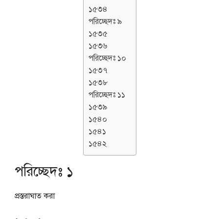
১৫৩৪
পরিচ্ছেদঃ ৯
১৫৩৫
১৫৩৬
পরিচ্ছেদঃ ১০
১৫৩৭
১৫৩৮
পরিচ্ছেদঃ ১১
১৫৩৯
১৫৪০
১৫৪১
১৫৪২
পরিচ্ছেদঃ ১
প্রস্তরাঘাত করা