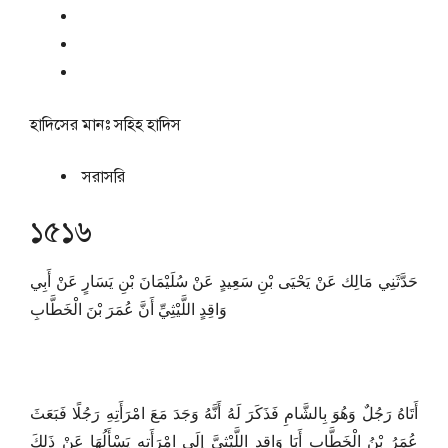
হাদিসের মানঃ
সহিহ হাদিস
সরাসরি
১৫১৬
حَدَّثَنِي مَالِك عَنْ يَحْيَى بْنِ سَعِيدٍ عَنْ سُلَيْمَانَ بْنِ يَسَارٍ عَنْ أَبِي
وَاقِدٍ اللَّيْثِيِّ أَنَّ عُمَرَ بْنَ الْخَطَّابِ
أَتَاهُ رَجُلٌ وَهُوَ بِالشَّامِ فَذَكَرَ لَهُ أَنَّهُ وَجَدَ مَعَ امْرَأَتِهِ رَجُلًا فَبَعَثَ
عُمَرُ بْنُ الْخَطَّابِ أَبَا وَاقِدٍ اللَّيْثِيَّ إِلَى امْرَأَتِهِ يَسْأَلُهَا عَنْ ذَلِكَ