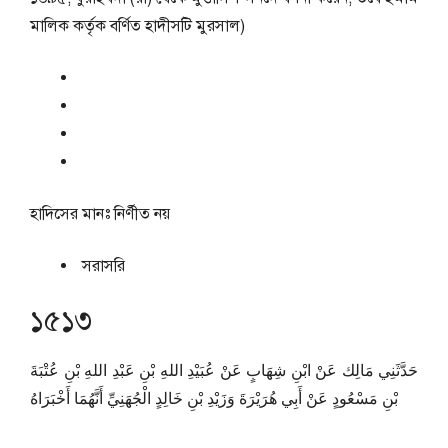
মালিক কর্তৃক বর্ণিত হাদীসটি মুরসাল)
হাদিসের মানঃ
নির্ণীত নয়
সরাসরি
১৫১৩
حَدَّثَنِي مَالِك عَنْ ابْنِ شِهَابٍ عَنْ عُبَيْدِ اللهِ بْنِ عَبْدِ اللهِ بْنِ عُتْبَةَ
بْنِ مَسْعُودٍ عَنْ أَبِي هُرَيْرَةَ وَزَيْدِ بْنِ خَالِدٍ الْجُهَنِيِّ أَنَّهُمَا أَخْبَرَاهُ