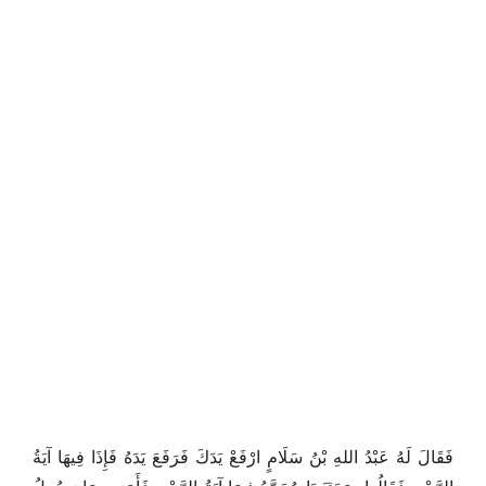
فَقَالَ لَهُ عَبْدُ اللهِ بْنُ سَلَامٍ ارْفَعْ يَدَكَ فَرَفَعَ يَدَهُ فَإِذَا فِيهَا آيَةُ