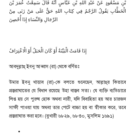
بْنِ مَسْعُودٍ عَنْ عَبْدِ اللهِ بْنِ عَبَّاسٍ أَنَّهُ قَالَ سَمِعْتُ عُمَرَ بْنَ
الْخَطَّابِ يَقُولُ الرَّجْمُ فِي كِتَابِ اللهِ حَقٌّ عَلَى مَنْ زَنَى مِنْ
الرِّجَالِ وَالنِّسَاءِ إِذَا أُحْصِنَ
إِذَا قَامَتْ الْبَيِّنَةُ أَوْ كَانَ الْحَبَلُ أَوْ الْاعْتِرَافُ
আবদুল্লাহ্ ইব্নু আব্বাস (রা) থেকে বর্ণিতঃ
উমার ইব্নু খাত্তাব (রা)-কে বলতে শুনেছেন, আল্লাহ্‌র কিতাবে
প্রস্তরাঘাতের যে বিধান রয়েছে উহা বাস্তব সত্য। যে ব্যক্তি ব্যভিচারে
লিপ্ত হয় সে পুরুষ হোক অথবা নারী, যদি বিবাহিতা হয় আর চারজন
সাক্ষী পাওয়া যায় অথবা তার পেটে বাচ্চা হয় বা স্বীকার করে, তবে
প্রস্তরাঘাত করা হবে। (বুখারী ৬৮২৯, ৬৮৩০, মুসলিম ১৬৯১)