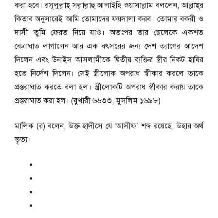
করা হবে। রসূলুল্লাহ্ সল্লাল্লাহু আলাইহি ওয়াসাল্লাম বললেন, আল্লাহ্‌র
কিতাব অনুসারেই আমি তোমাদের ফয়সালা করব। তোমার বকরী ও
দাসী তুমি ফেরত নিয়ে যাও। অতঃপর তার ছেলেকে একশত
বেত্রাঘাত লাগালেন আর এক বৎসরের জন্য দেশ ত্যাগের আদেশ
দিলেন এবং উনাইস আসলামীকে দ্বিতীয় ব্যক্তির স্ত্রীর নিকট হাযির
হতে নির্দেশ দিলেন। সেই স্ত্রীলোক অপরাধ স্বীকার করলে তাকে
প্রস্তরাঘাত করতে বলা হল। স্ত্রীলোকটি অপরাধ স্বীকার করায় তাকে
প্রস্তরাঘাত করা হল। (বুখারী ৬৬৩৩, মুসলিম ১৬৯৮)
মালিক (র) বলেন, উক্ত হাদীসে যে ‘আসীফ’ শব্দ রয়েছে, উহার অর্থ
ভৃত্য।