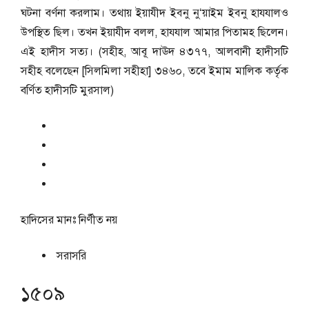
ঘটনা বর্ণনা করলাম। তথায় ইয়াযীদ ইব্নু নু‘য়াইম ইব্নু হাযযালও
উপস্থিত ছিল। তখন ইয়াযীদ বলল, হাযযাল আমার পিতামহ ছিলেন।
এই হাদীস সত্য। (সহীহ, আবূ দাঊদ ৪৩৭৭, আলবানী হাদীসটি
সহীহ বলেছেন [সিলমিলা সহীহা] ৩৪৬০, তবে ইমাম মালিক কর্তৃক
বর্ণিত হাদীসটি মুরসাল)
হাদিসের মানঃ
নির্ণীত নয়
সরাসরি
১৫০৯