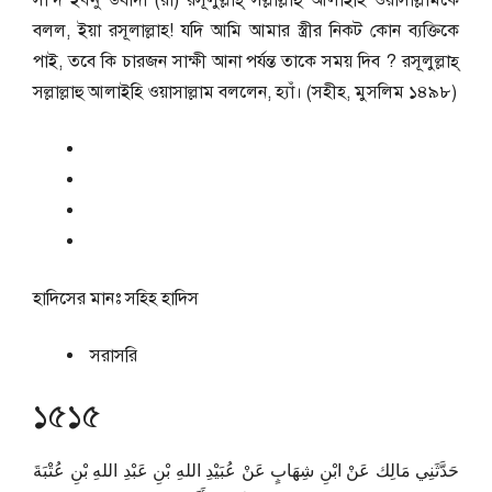
সা‘দ ইব্নু উবাদা (রা) রসূলুল্লাহ্ সল্লাল্লাহু আলাইহি ওয়াসাল্লামকে
বলল, ইয়া রসূলাল্লাহ! যদি আমি আমার স্ত্রীর নিকট কোন ব্যক্তিকে
পাই, তবে কি চারজন সাক্ষী আনা পর্যন্ত তাকে সময় দিব ? রসূলুল্লাহ্
সল্লাল্লাহু আলাইহি ওয়াসাল্লাম বললেন, হ্যাঁ। (সহীহ, মুসলিম ১৪৯৮)
হাদিসের মানঃ
সহিহ হাদিস
সরাসরি
১৫১৫
حَدَّثَنِي مَالِك عَنْ ابْنِ شِهَابٍ عَنْ عُبَيْدِ اللهِ بْنِ عَبْدِ اللهِ بْنِ عُتْبَةَ