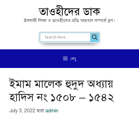
এড়িেয়
তাওহীদের ডাক
লেখায়
ইসলামী শিক্ষা ও তাওহীদের প্রতি আহবান সম্পর্কে ব্লগ।
যান
মেনু
ইমাম মালেক হুদুদ অধ্যায়
হাদিস নং ১৫০৮ – ১৫৪২
July 3, 2022
দ্বারা
admin