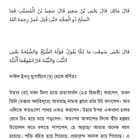
قَالَ مَالِك قَالَ يَحْيَى بْنُ سَعِيدٍ قَالَ سَعِيدُ بْنُ الْمُسَيَّبِ فَمَا
انْسَلَخَ ذُو الْحِجَّةِ حَتَّى قُتِلَ عُمَرُ رَحِمَهُ اللهُ
قَالَ يَحْيَى سَمِعْت مَا لِكًا يَقُولُ قَوْلُهُ الشَّيْخُ وَالشَّيْخَةُ يَعْنِي
الثَّيِّبَ وَالثَّيِّبَةَ فَارْجُمُوهُمَا أَلْبَتَّةَ
সাঈদ ইব্নু মুসায়্যিব (র) থেকে বর্ণিতঃ
উমার (রা) যখন মিনা হতে প্রত্যাবর্তন (২৩ হিজরী) করলেন, তখন
তিনি (মক্কার অনতিদূরে) আবতাহ্ নামক স্থানে তাঁর উট বসালেন। আর
এদিকে কতগুলো পাথর একত্র করলেন। উহার উপর একখানা চাদর
রেখে চিৎ হয়ে শুয়ে পড়লেন। অতঃপর আকাশের দিকে স্বীয় হস্তদ্বয়
উত্তোলন করে বলতে লাগলেন, হে আল্লাহ্! আমার অনেক বয়স
হয়েছে। শক্তি রহিত হয়ে গিয়েছে, প্রজাবৃন্দ অনেক হয়ে গিয়েছে। এ