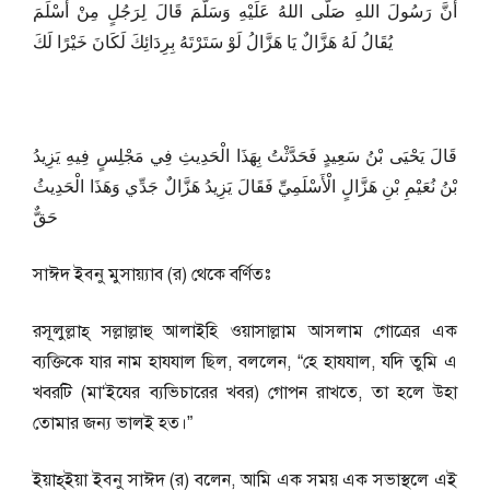
أَنَّ رَسُولَ اللهِ صَلَّى اللهُ عَلَيْهِ وَسَلَّمَ قَالَ لِرَجُلٍ مِنْ أَسْلَمَ
يُقَالُ لَهُ هَزَّالٌ يَا هَزَّالُ لَوْ سَتَرْتَهُ بِرِدَائِكَ لَكَانَ خَيْرًا لَكَ
قَالَ يَحْيَى بْنُ سَعِيدٍ فَحَدَّثْتُ بِهَذَا الْحَدِيثِ فِي مَجْلِسٍ فِيهِ يَزِيدُ
بْنُ نُعَيْمِ بْنِ هَزَّالٍ الْأَسْلَمِيِّ فَقَالَ يَزِيدُ هَزَّالٌ جَدِّي وَهَذَا الْحَدِيثُ
حَقٌّ
সাঈদ ইব্নু মুসায়্যাব (র) থেকে বর্ণিতঃ
রসূলুল্লাহ্ সল্লাল্লাহু আলাইহি ওয়াসাল্লাম আসলাম গোত্রের এক
ব্যক্তিকে যার নাম হাযযাল ছিল, বললেন, “হে হাযযাল, যদি তুমি এ
খবরটি (মা‘ইযের ব্যভিচারের খবর) গোপন রাখতে, তা হলে উহা
তোমার জন্য ভালই হত।”
ইয়াহ্ইয়া ইব্নু সাঈদ (র) বলেন, আমি এক সময় এক সভাস্থলে এই