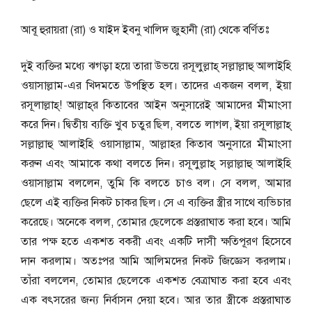
আবূ হুরায়রা (রা) ও যাইদ ইবনু খালিদ জুহানী (রা) থেকে বর্ণিতঃ
দুই ব্যক্তির মধ্যে ঝগড়া হয়ে তারা উভয়ে রসূলুল্লাহ্ সল্লাল্লাহু আলাইহি
ওয়াসাল্লাম-এর খিদমতে উপস্থিত হল। তাদের একজন বলল, ইয়া
রসূলাল্লাহ্! আল্লাহ্‌র কিতাবের আইন অনুসারেই আমাদের মীমাংসা
করে দিন। দ্বিতীয় ব্যক্তি খুব চতুর ছিল, বলতে লাগল, ইয়া রসূলাল্লাহ্
সল্লাল্লাহু আলাইহি ওয়াসাল্লাম, আল্লাহর কিতাব অনুসারে মীমাংসা
করুন এবং আমাকে কথা বলতে দিন। রসূলুল্লাহ্ সল্লাল্লাহু আলাইহি
ওয়াসাল্লাম বললেন, তুমি কি বলতে চাও বল। সে বলল, আমার
ছেলে এই ব্যক্তির নিকট চাকর ছিল। সে এ ব্যক্তির স্ত্রীর সাথে ব্যভিচার
করেছে। অনেকে বলল, তোমার ছেলেকে প্রস্তরাঘাত করা হবে। আমি
তার পক্ষ হতে একশত বকরী এবং একটি দাসী ক্ষতিপূরণ হিসেবে
দান করলাম। অতঃপর আমি আলিমদের নিকট জিজ্ঞেস করলাম।
তাঁরা বললেন, তোমার ছেলেকে একশত বেত্রাঘাত করা হবে এবং
এক বৎসরের জন্য নির্বাসন দেয়া হবে। আর তার স্ত্রীকে প্রস্তরাঘাত