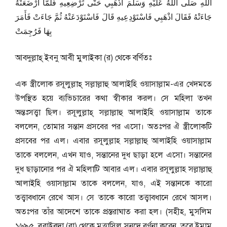
اللهِ صَلَّى اللهُ عَلَيْهِ وَسَلَّمَ اذْهَبِي حَتَّى تُرْضِعِيهِ فَلَمَّا أَرْضَعَتْهُ
جَاءَتْهُ فَقَالَ اذْهَبِي فَاسْتَوْدِعِيهِ قَالَ فَاسْتَوْدَعَتْهُ ثُمَّ جَاءَتْ فَأَمَرَ
بِهَا فَرُجِمَتْ
আবদুল্লাহ্ ইব্নু আবী মুলাইকা (র) থেকে বর্ণিতঃ
এক স্ত্রীলোক রসূলুল্লাহ্ সল্লাল্লাহু আলাইহি ওয়াসাল্লাম-এর খেদমতে
উপস্থিত হয়ে ব্যভিচারের কথা স্বীকার করল। সে মহিলা তখন
অন্তঃসত্ত্বা ছিল। রসূলুল্লাহ্ সল্লাল্লাহু আলাইহি ওয়াসাল্লাম তাকে
বললেন, তোমার সন্তান প্রসবের পর এসো। অতঃপর ঐ স্ত্রীলোকটি
প্রসবের পর এল। এবার রসূলুল্লাহ সল্লাল্লাহু আলাইহি ওয়াসাল্লাম
তাকে বললেন, এখন যাও, সন্তানের দুধ ছাড়া হলে এসো। সন্তানের
দুধ ছাড়ানোর পর ঐ মহিলাটি আবার এল। এবার রসূলুল্লাহ সল্লাল্লাহু
আলাইহি ওয়াসাল্লাম তাকে বললেন, যাও, এই সন্তানকে কারো
তত্ত্বাবধানে রেখে আস। সে তাকে কারো তত্ত্বাবধানে রেখে আসল।
অতঃপর তাঁর আদেশে তাকে প্রস্তরাঘাত করা হল। (সহীহ, মুসলিম
১৬৯৫, বুরাইবদা (রা) থেকে মুত্তাসিল সনদে বর্ণনা করেন, তবে ইমাম