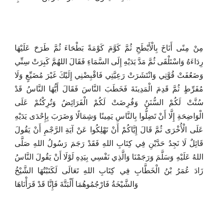
مِنْ مِنًى أَنَاخَ بِالْأَبْطَحِ ثُمَّ كَوَّمَ كَوْمَةً بَطْحَاءَ ثُمَّ طَرَحَ عَلَيْهَا
رِدَاءَهُ وَاسْتَلْقَى ثُمَّ مَدَّ يَدَيْهِ إِلَى السَّمَاءِ فَقَالَ اللهُمَّ كَبِرَتْ سِنِّي
وَضَعُفَتْ قُوَّتِي وَانْتَشَرَتْ رَعِيَّتِي فَاقْبِضْنِي إِلَيْكَ غَيْرَ مُضَيِّعٍ وَلَا
مُفَرِّطٍ ثُمَّ قَدِمَ الْمَدِينَةَ فَخَطَبَ النَّاسَ فَقَالَ أَيُّهَا النَّاسُ قَدْ
سُنَّتْ لَكُمْ السُّنَنُ وَفُرِضَتْ لَكُمْ الْفَرَائِضُ وَتُرِكْتُمْ عَلَى
الْوَاضِحَةِ إِلَّا أَنْ تَضِلُّوا بِالنَّاسِ يَمِينًا وَشِمَالًا وَضَرَبَ بِإِحْدَى يَدَيْهِ
عَلَى الْأُخْرَى ثُمَّ قَالَ إِيَّاكُمْ أَنْ تَهْلِكُوا عَنْ آيَةِ الرَّجْمِ أَنْ يَقُولَ
قَائِلٌ لَا نَجِدُ حَدَّيْنِ فِي كِتَابِ اللهِ فَقَدْ رَجَمَ رَسُولُ اللهِ صَلَّى
اللهُ عَلَيْهِ وَسَلَّمَ وَرَجَمْنَا وَالَّذِي نَفْسِي بِيَدِهِ لَوْلَا أَنْ يَقُولَ النَّاسُ
زَادَ عُمَرُ بْنُ الْخَطَّابِ فِي كِتَابِ اللهِ تَعَالَى لَكَتَبْتُهَا الشَّيْخُ
وَالشَّيْخَةُ فَارْجُمُوهُمَا أَلْبَتَّةَ فَإِنَّا قَدْ قَرَأْنَاهَا