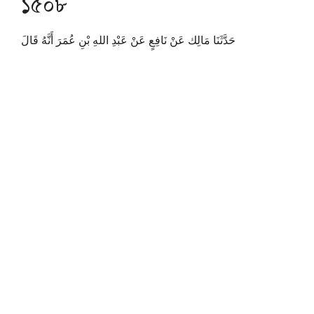
১৫০৮
حَدَّثَنَا مَالِك عَنْ نَافِعٍ عَنْ عَبْدِ اللهِ بْنِ عُمَرَ أَنَّهُ قَالَ