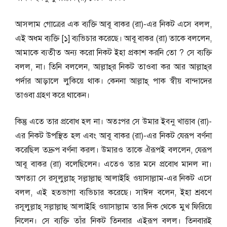
আসলাম গোত্রের এক ব্যক্তি আবূ বাকর (রা)-এর নিকট এসে বলল,
এই অধম ব্যক্তি [১] ব্যভিচার করেছে। আবূ বাকর (রা) তাকে বললেন,
আমাকে ব্যতীত অন্য করো নিকট ইহা প্রকাশ করনি তো ? সে ব্যক্তি
বলল, না। তিনি বললেন, আল্লাহ্‌র নিকট তাওবা কর আর আল্লাহ্‌র
পর্দার আড়ালে লুকিয়ে থাক। কেননা আল্লাহ্ পাক স্বীয় বান্দাদের
তাওবা গ্রহণ করে থাকেন।
কিন্তু এতে তার প্রবোধ হল না। অতঃপর সে উমার ইব্নু খাত্তাব (রা)-
এর নিকট উপস্থিত হল এবং আবূ বাকর (রা)-এর নিকট যেরূপ বর্ণনা
করেছিল তদ্রুপ বর্ণনা করল। উমারও তাকে ঐরূপই বললেন, যেরূপ
আবূ বাকর (রা) বলেছিলেন। এতেও তার মনে প্রবোধ মানল না।
অগত্যা সে রসূলুল্লাহ্ সল্লাল্লাহু আলাইহি ওয়াসাল্লাম-এর নিকট এসে
বলল, এই হতভাগা ব্যভিচার করেছে। সাঈদ বলেন, ইহা শ্রবণে
রসূলুল্লাহ্ সল্লাল্লাহু আলাইহি ওয়াসাল্লাম তার দিক থেকে মুখ ফিরিয়ে
নিলেন। সে ব্যক্তি তাঁর নিকট তিনবার এইরূপ বলল। তিনবারই