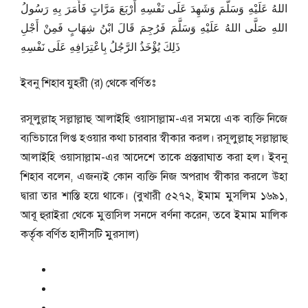
اللهُ عَلَيْهِ وَسَلَّمَ وَشَهِدَ عَلَى نَفْسِهِ أَرْبَعَ مَرَّاتٍ فَأَمَرَ بِهِ رَسُولُ
اللهِ صَلَّى اللهُ عَلَيْهِ وَسَلَّمَ فَرُجِمَ قَالَ ابْنُ شِهَابٍ فَمِنْ أَجْلِ
ذَلِكَ يُؤْخَذُ الرَّجُلُ بِاعْتِرَافِهِ عَلَى نَفْسِهِ
ইব্নু শিহাব যুহরী (র) থেকে বর্ণিতঃ
রসূলুল্লাহ্ সল্লাল্লাহু আলাইহি ওয়াসাল্লাম-এর সময়ে এক ব্যক্তি নিজে
ব্যভিচারে লিপ্ত হওয়ার কথা চারবার স্বীকার করল। রসূলুল্লাহ্ সল্লাল্লাহু
আলাইহি ওয়াসাল্লাম-এর আদেশে তাকে প্রস্তরাঘাত করা হল। ইব্নু
শিহাব বলেন, এজন্যই কোন ব্যক্তি নিজ অপরাধ স্বীকার করলে উহা
দ্বারা তার শাস্তি হয়ে থাকে। (বুখারী ৫২৭২, ইমাম মুসলিম ১৬৯১,
আবূ হুরাইরা থেকে মুত্তাসিল সনদে বর্ণনা করেন, তবে ইমাম মালিক
কর্তৃক বর্ণিত হাদীসটি মুরসাল)