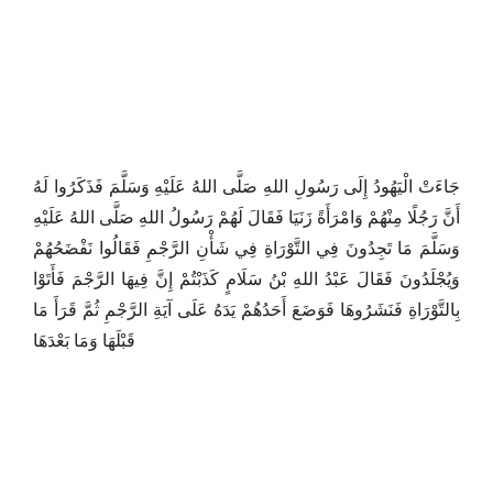
جَاءَتْ الْيَهُودُ إِلَى رَسُولِ اللهِ صَلَّى اللهُ عَلَيْهِ وَسَلَّمَ فَذَكَرُوا لَهُ
أَنَّ رَجُلًا مِنْهُمْ وَامْرَأَةً زَنَيَا فَقَالَ لَهُمْ رَسُولُ اللهِ صَلَّى اللهُ عَلَيْهِ
وَسَلَّمَ مَا تَجِدُونَ فِي التَّوْرَاةِ فِي شَأْنِ الرَّجْمِ فَقَالُوا نَفْضَحُهُمْ
وَيُجْلَدُونَ فَقَالَ عَبْدُ اللهِ بْنُ سَلَامٍ كَذَبْتُمْ إِنَّ فِيهَا الرَّجْمَ فَأَتَوْا
بِالتَّوْرَاةِ فَنَشَرُوهَا فَوَضَعَ أَحَدُهُمْ يَدَهُ عَلَى آيَةِ الرَّجْمِ ثُمَّ قَرَأَ مَا
قَبْلَهَا وَمَا بَعْدَهَا