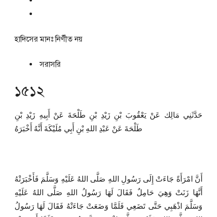
হাদিসের মানঃ
নির্ণীত নয়
সরাসরি
১৫১২
حَدَّثَنِي مَالِك عَنْ يَعْقُوبَ بْنِ زَيْدِ بْنِ طَلْحَةَ عَنْ أَبِيهِ زَيْدِ بْنِ
طَلْحَةَ عَنْ عَبْدِ اللهِ بْنِ أَبِي مُلَيْكَةَ أَنَّهُ أَخْبَرَهُ
أَنَّ امْرَأَةً جَاءَتْ إِلَى رَسُولِ اللهِ صَلَّى اللهُ عَلَيْهِ وَسَلَّمَ فَأَخْبَرَتْهُ
أَنَّهَا زَنَتْ وَهِيَ حَامِلٌ فَقَالَ لَهَا رَسُولُ اللهِ صَلَّى اللهُ عَلَيْهِ
وَسَلَّمَ اذْهَبِي حَتَّى تَضَعِي فَلَمَّا وَضَعَتْ جَاءَتْهُ فَقَالَ لَهَا رَسُولُ