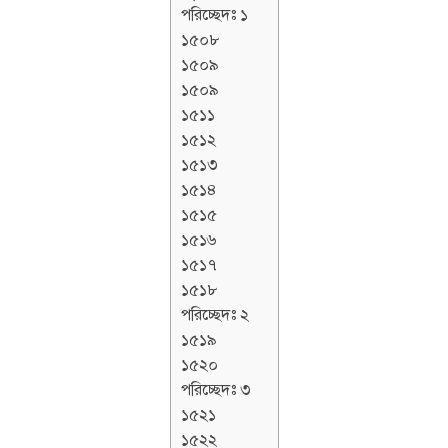
পরিচ্ছেদঃ ১
১৫০৮
১৫০৯
১৫০৯
১৫১১
১৫১২
১৫১৩
১৫১৪
১৫১৫
১৫১৬
১৫১৭
১৫১৮
পরিচ্ছেদঃ ২
১৫১৯
১৫২০
পরিচ্ছেদঃ ৩
১৫২১
১৫২২