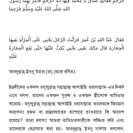
الرَّجْمِ فَقَالُوا صَدَقَ يَا مُحَمَّدُ فِيهَا آيَةُ الرَّجْمِ فَأَمَرَ بِهِمَا رَسُولُ
اللهِ صَلَّى اللهُ عَلَيْهِ وَسَلَّمَ فَرُجِمَا
فَقَالَ عَبْدُ اللهِ بْنُ عُمَرَ فَرَأَيْتُ الرَّجُلَ يَحْنِي عَلَى الْمَرْأَةِ يَقِيهَا
الْحِجَارَةَ قَالَ مَالِك يَعْنِي يَحْنِي يُكِبُّ عَلَيْهَا حَتَّى تَقَعَ الْحِجَارَةُ
عَلَيْهِ
আবদুল্লাহ্ ইব্নু উমার (রা) থেকে বর্ণিতঃ
ইহুদীদের একদল রসূলুল্লাহ্ সল্লাল্লাহু আলাইহি ওয়াসাল্লাম-এর নিকট
এসে বলল, তাদের একজন পুরুষ ও একজন স্ত্রীলোক ব্যভিচার
করেছে। রসূলুল্লাহ্ সল্লাল্লাহু আলাইহি ওয়াসাল্লাম তাদেরকে জিজ্ঞেস
করলেনঃ রজম বা প্রস্তরাঘাতের ব্যাপারে তাওরাতে কি আদেশ
রয়েছে? তারা বললঃ আমরা ব্যভিচারকারীকে লজ্জিত করি এবং
তাদেরকে বেত্রাঘাত করা হয়। আবদুল্লাহ্ ইব্নু সালাম বললেন,