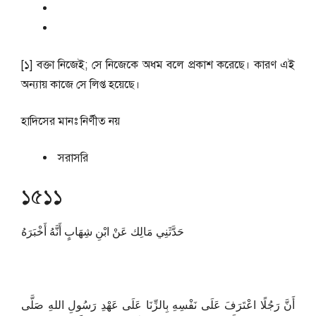
[১] বক্তা নিজেই; সে নিজেকে অধম বলে প্রকাশ করেছে। কারণ এই
অন্যায় কাজে সে লিপ্ত হয়েছে।
হাদিসের মানঃ
নির্ণীত নয়
সরাসরি
১৫১১
حَدَّثَنِي مَالِك عَنْ ابْنِ شِهَابٍ أَنَّهُ أَخْبَرَهُ
أَنَّ رَجُلًا اعْتَرَفَ عَلَى نَفْسِهِ بِالزِّنَا عَلَى عَهْدِ رَسُولِ اللهِ صَلَّى