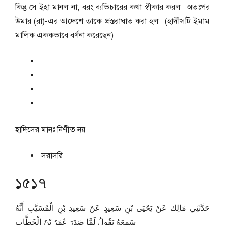
কিন্তু সে ইহা মানল না, বরং ব্যভিচারের কথা স্বীকার করল। অতঃপর
উমার (রা)-এর আদেশে তাকে প্রস্তরাঘাত করা হল। (হাদীসটি ইমাম
মালিক এককভাবে বর্ণনা করেছেন)
হাদিসের মানঃ
নির্ণীত নয়
সরাসরি
১৫১৭
حَدَّثَنِي مَالِك عَنْ يَحْيَى بْنِ سَعِيدٍ عَنْ سَعِيدِ بْنِ الْمُسَيَّبِ أَنَّهُ
سَمِعَهُ يَقُولُ لَمَّا صَدَرَ عُمَرُ بْنُ الْخَطَّابِ