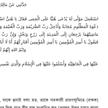
حَدَّثَنِي عَنْ مَالِك 
اسْتَعْمَلَ مَوْلًى لَهُ يُدْعَى هُنَيًّا عَلَى الْحِمَى فَقَالَ يَا هُنَيُّ اضْم
دَعْوَةَ الْمَظْلُومِ مُجَابَةٌ وَأَدْخِلْ رَبَّ الصُّرَيْمَةِ وَرَبَّ الْغُنَيْمَةِ وَإِ
مَاشِيَتُهُمَا يَرْجِعَانِ إِلَى الْمَدِينَةِ إِلَى زَرْعٍ وَنَخْلٍ وَإِنَّ رَبَّ الصُّ
فَيَقُولُ يَا أَمِيرَ الْمُؤْمِنِينَ يَا أَمِيرَ الْمُؤْمِنِينَ أَفَتَارِكُهُمْ أَنَا لَا أَ
وَايْمُ اللهِ إِنَّهُمْ لَ
عَلَيْهَا فِي الْجَاهِلِيَّةِ وَأَسْلَمُوا عَلَيْهَا فِي الْإِسْلَامِ وَالَّذِي نَفْسِي
াম, যাকে হুনাই বলা হত, তাকে সরকারী চারণভূমিতে (রক্ষক)
ের দিক হতে স্বীয় বাহু সংকুচিত কর (তাদের উপর যুলুম করো