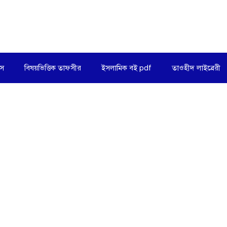
িস
বিষয়ভিত্তিক তাফসীর
ইসলামিক বই pdf
তাওহীদ লাইব্রেরী