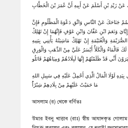
عَنْ زَيْدِ بْنِ أَسْلَمَ عَنْ أَبِيهِ أَنَّ عُمَرَ بْنَ الْخَطَّابِ
ُمْ جَنَاحَكَ عَنْ النَّاسِ وَاتَّقِ دَعْوَةَ الْمَظْلُومِ فَإِنَّ
يَّايَ وَنَعَمَ ابْنِ عَفَّانَ وَابْنِ عَوْفٍ فَإِنَّهُمَا إِنْ تَهْلِكْ
رَيْمَةِ وَالْغُنَيْمَةِ إِنْ تَهْلِكْ مَاشِيَتُهُ يَأْتِنِي بِبَنِيهِ
بَا لَكَ فَالْمَاءُ وَالْكَلَأُ أَيْسَرُ عَلَيَّ مِنْ الذَّهَبِ وَالْوَرِقِ
يَرَوْنَ أَنِّي قَدْ ظَلَمْتُهُمْ إِنَّهَا لَبِلَادُهُمْ وَمِيَاهُهُمْ قَاتَلُو
 بِيَدِهِ لَوْلَا الْمَالُ الَّذِي أَحْمِلُ عَلَيْهِ فِي سَبِيلِ اللهِ
مَا حَمَيْتُ عَلَيْهِمْ مِنْ بِلَادِهِمْ شِبْرًاُُُُ
আসলাম (র) থেকে বর্ণিতঃ
উমার ইব্নু খাত্তাব (রাঃ) স্বীয় আযাদকৃত গোল
নিযুক্ত করলেন এবং বললেন, হে হুনাই! জনসাধারণ