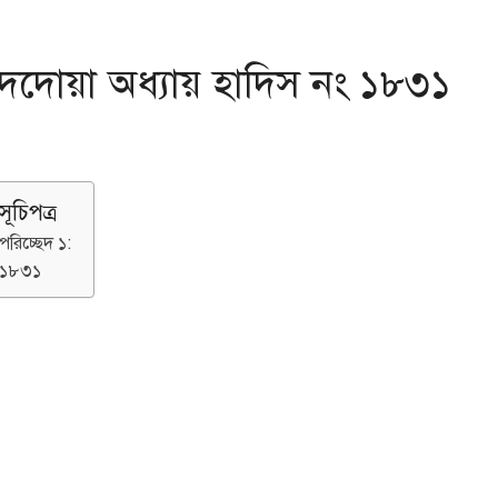
দদোয়া অধ্যায় হাদিস নং ১৮৩১
সূচিপত্র
পরিচ্ছেদ ১:
১৮৩১