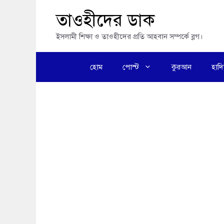
এড়িেয়
তাওহীদের ডাক
লেখায়
ইসলামী শিক্ষা ও তাওহীদের প্রতি আহবান সম্পর্কে ব্লগ।
যান
হোম
পোস্ট
কুরআন
হাদ