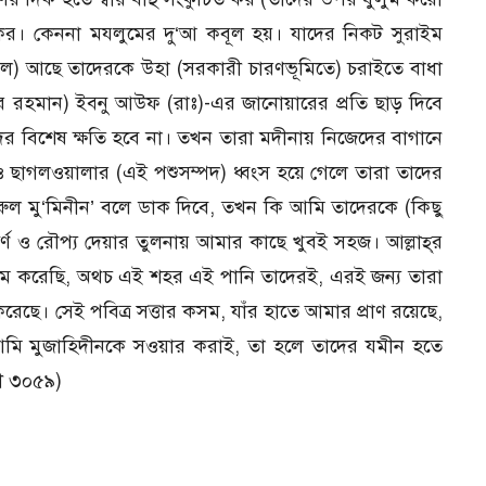
 কর। কেননা মযলুমের দু‘আ কবূল হয়। যাদের নিকট সুরাইম
াগল) আছে তাদেরকে উহা (সরকারী চারণভূমিতে) চরাইতে বাধা
 রহমান) ইব্নু আউফ (রাঃ)-এর জানোয়ারের প্রতি ছাড় দিবে
ের বিশেষ ক্ষতি হবে না। তখন তারা মদীনায় নিজেদের বাগানে
 ও ছাগলওয়ালার (এই পশুসম্পদ) ধ্বংস হয়ে গেলে তারা তাদের
ুল মু‘মিনীন’ বলে ডাক দিবে, তখন কি আমি তাদেরকে (কিছু
র্ণ ও রৌপ্য দেয়ার তুলনায় আমার কাছে খুবই সহজ। আল্লাহ্‌র
ুম করেছি, অথচ এই শহর এই পানি তাদেরই, এরই জন্য তারা
রেছে। সেই পবিত্র সত্তার কসম, যাঁর হাতে আমার প্রাণ রয়েছে,
মি মুজাহিদীনকে সওয়ার করাই, তা হলে তাদের যমীন হতে
ী ৩০৫৯)