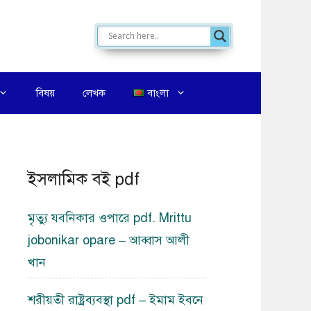
বিষয়
লেখক
বাংলা
ইসলামিক বই pdf
মৃত্যু যবনিকার ওপারে pdf. Mrittu
jobonikar opare – আব্বাস আলী
খান
শরীয়তী রাষ্ট্রব্যবস্থা pdf – ইমাম ইবনে