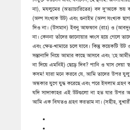
না), মযলুমের (অত্যাচারিতের) বদ দু‘আকে ভয়
(অল্প সংখ্যক উট) এবং গুনাইম (অল্প সংখ্যক ছ
দিও না। (উসমান) ইবনু আফফান (রাঃ) ও (আবদুর
না। কেননা তাঁদের জানোয়ার ধ্বংস হয়ে গেলে তাদ
এবং ক্ষেত-খামারে চলে যাবে। কিন্তু কয়েকটি উট
সন্তানাদি নিয়ে আমার কাছে আসবে এবং ‘হে আমীর
না দিয়ে এমনিই) ছেড়ে দিব? পানি ও ঘাস দেয়া স্ব
কসম! যারা মনে করবে যে, আমি তাদের উপর যুল
অন্ধকার যুগে যুদ্ধ করেছে এবং পরে ইসলাম গ্রহণ ক
যদি সাদাকাহর এই উটগুলো না হত যার উপর আ
আমি এক বিঘতও গ্রহণ করতাম না। (সহীহ, বুখার