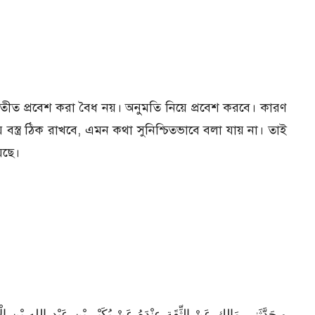
্যতীত প্রবেশ করা বৈধ নয়। অনুমতি নিয়ে প্রবেশ করবে। কারণ
স্ত্র ঠিক রাখবে, এমন কথা সুনিশ্চিতভাবে বলা যায় না। তাই
েছে।
و حَدَّثَنِي مَالِك عَنْ الثِّقَةِ عِنْدَهُ عَنْ بُكَيْرِ بْنِ عَبْدِ اللهِ بْنِ ا