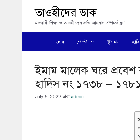
এড়িেয়
তাওহীদের ডাক
লেখায়
ইসলামী শিক্ষা ও তাওহীদের প্রতি আহবান সম্পর্কে ব্লগ।
যান
হোম
পোস্ট
কুরআন
হাদ
ইমাম মালেক ঘরে প্রবেশ 
হাদিস নং ১৭৩৮ – ১৭৮
July 5, 2022
দ্বারা
admin
স
প