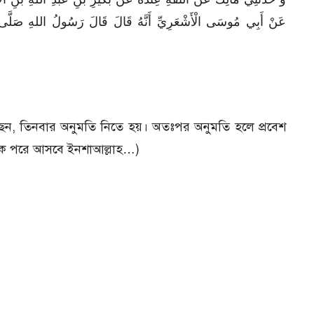
عَنْ أَبِي مُوسَى الْأَشْعَرِيِّ أَنَّهُ قَالَ قَالَ رَسُولُ اللهِ صَلَّى الله
) বলেছেন, তিনবার অনুমতি নিতে হয়। অতঃপর অনুমতি হলে প্রবেশ
কীক পরে আসবে ইনশাআল্লাহ…)