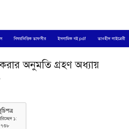
িস
বিষয়ভিত্তিক তাফসীর
ইসলামিক বই pdf
তাওহীদ লাইব্রেরী
করার অনুমতি গ্রহণ অধ্যায়
১
ূচিপত্র
রিচ্ছেদ ১:
১৭৩৮