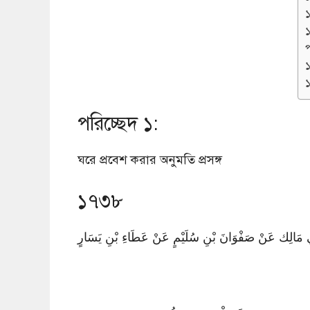
প
পরিচ্ছেদ ১:
ঘরে প্রবেশ করার অনুমতি প্রসঙ্গ
১৭৩৮
ِي مَالِك عَنْ صَفْوَانَ بْنِ سُلَيْمٍ عَنْ عَطَاءِ بْنِ يَسَارٍ