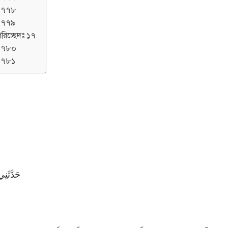
১৭৭৮
১৭৭৯
রিচ্ছেদঃ ১৭
১৭৮০
১৭৮১
حَدَّثَن