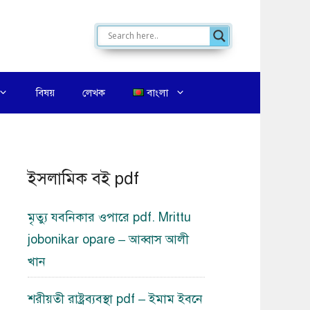
বিষয়
লেখক
বাংলা
ইসলামিক বই pdf
মৃত্যু যবনিকার ওপারে pdf. Mrittu
jobonikar opare – আব্বাস আলী
খান
শরীয়তী রাষ্ট্রব্যবস্থা pdf – ইমাম ইবনে