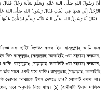
أَنَّ رَسُولَ اللهِ صَلَّى اللهُ عَلَيْهِ وَسَلَّمَ سَأَلَهُ رَجُلٌ فَقَالَ ي
الرَّجُلُ إِنِّي مَعَهَا فِي الْبَيْتِ فَقَالَ رَسُولُ اللهِ صَلَّى اللهُ عَلَيْهِ 
فَقَالَ لَهُ رَسُولُ اللهِ صَلَّى اللهُ عَلَيْهِ وَسَلَّمَ اسْتَأْذِنْ عَلَيْهَا أَتُ
-এর নিকট এক ব্যক্তি জিজ্ঞেস করল, ইয়া রাসূলুল্লাহ্! আমি ঘরে
কি? রাসূলুল্লাহ্ (সাল্লাল্লাহু ‘আলাইহি ওয়া সাল্লাম) বললেন,
ি। রাসূলুল্লাহ্ (সাল্লাল্লাহু ‘আলাইহি ওয়া সাল্লাম) বললেন,
 সাথে একই ঘরে থাকি। রাসূলুল্লাহ্ (সাল্লাল্লাহু ‘আলাইহি
ি কি তোমার আম্মাকে উলঙ্গ দেখতে চাও? লোকটি বলল, না।
াম) বললেন, তবে অনুমতি নিয়ে যাও। [১] (হাদীসটি ইমাম মালিক