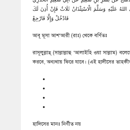
ُ عَلَيْهِ وَسَلَّمَ الْاسْتِئْذَانُ ثَلَاثٌ فَإِنْ أُذِنَ لَكَ
فَادْخُلْ وَإِلَّا فَارْجِعْ
আবূ মূসা আশ‘আরী (রাঃ) থেকে বর্ণিতঃ
রাসূলুল্লাহ্ (সাল্লাল্লাহু ‘আলাইহি ওয়া সাল্লাম
করবে, অন্যথায় ফিরে যাবে। (এই হাদীসের তাহ
হাদিসের মানঃ
নির্ণীত নয়