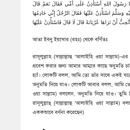
َا رَسُولَ اللهِ أَسْتَأْذِنُ عَلَى أُمِّي فَقَالَ نَعَمْ قَالَ
وَسَلَّمَ اسْتَأْذِنْ عَلَيْهَا فَقَالَ الرَّجُلُ إِنِّي خَادِمُهَا
حِبُّ أَنْ تَرَاهَا عُرْيَانَةً قَالَ لَا قَالَ فَاسْتَأْذِنْ عَلَيْهَا
আতা ইব্নু ইয়াসার (রহঃ) থেকে বর্ণিতঃ
রাসূলুল্লাহ (সাল্লাল্লাহু ‘আলাইহি ওয়া সাল্লাম)
প্রবেশ করার জন্য আমার আম্মার কাছে অনুমতি চাইব 
হ্যাঁ। লোকটি বলল, আমি তো তাঁর সাথে একই ঘরে থাক
অনুমতি নিয়ে যাও। লোকটি আবার বলল, আমি তো তাঁর
ওয়া সাল্লাম) বললেন, অনুমতি নিয়ে যাও। তুম
রাসূলুল্লাহ্ (সাল্লাল্লাহু ‘আলাইহি ওয়া সাল্ল
এককভাবে বর্ণনা করেছেন)