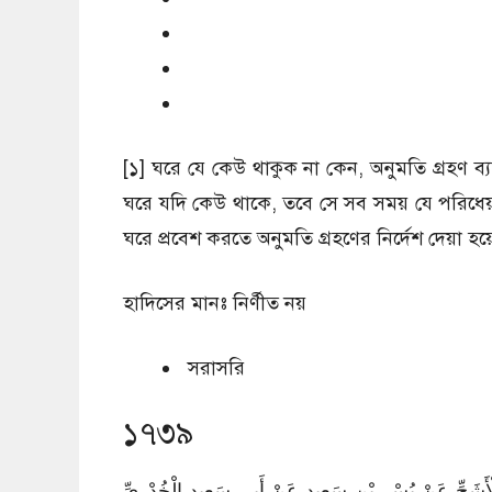
[১] ঘরে যে কেউ থাকুক না কেন, অনুমতি গ্রহণ ব
ঘরে যদি কেউ থাকে, তবে সে সব সময় যে পরিধেয় ব
ঘরে প্রবেশ করতে অনুমতি গ্রহণের নির্দেশ দেয়া হয়
হাদিসের মানঃ
নির্ণীত নয়
সরাসরি
১৭৩৯
لْأَشَجِّ عَنْ بُسْرِ بْنِ سَعِيدٍ عَنْ أَبِي سَعِيدٍ الْخُدْرِيِّ