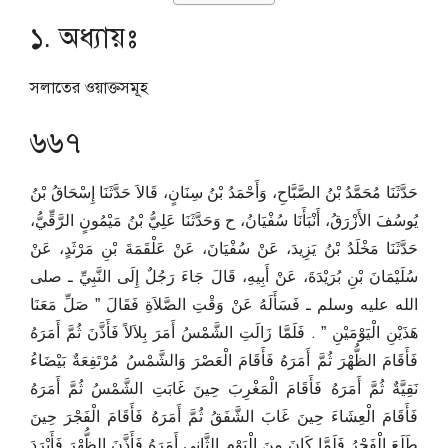
১. অধ্যায়ঃ
সলাতের ওয়াক্তসমূহ
৬৬৭
حَدَّثَنَا مُحَمَّدُ بْنُ الصَّبَّاحِ، وَأَحْمَدُ بْنُ سِنَانٍ، قَالاَ حَدَّثَنَا إِسْحَاقُ بْنُ
يُوسُفَ الأَزْرَقُ، أَنْبَأَنَا سُفْيَانُ، ح وَحَدَّثَنَا عَلِيُّ بْنُ مَيْمُونٍ الرَّقِّيُّ،
حَدَّثَنَا مَخْلَدُ بْنُ يَزِيدَ، عَنْ سُفْيَانَ، عَنْ عَلْقَمَةَ بْنِ مَرْثَدٍ، عَنْ
سُلَيْمَانَ بْنِ بُرَيْدَةَ، عَنْ أَبِيهِ، قَالَ جَاءَ رَجُلٌ إِلَى النَّبِيِّ ـ صلى
الله عليه وسلم ـ فَسَأَلَهُ عَنْ وَقْتِ الصَّلاَةِ فَقَالَ ‏”‏ صَلِّ مَعَنَا
هَذَيْنِ الْيَوْمَيْنِ ‏”‏ ‏.‏ فَلَمَّا زَالَتِ الشَّمْسُ أَمَرَ بِلاَلاً فَأَذَّنَ ثُمَّ أَمَرَهُ
فَأَقَامَ الظُّهْرَ ثُمَّ أَمَرَهُ فَأَقَامَ الْعَصْرَ وَالشَّمْسُ مُرْتَفِعَةٌ بَيْضَاءُ
نَقِيَّةٌ ثُمَّ أَمَرَهُ فَأَقَامَ الْمَغْرِبَ حِينَ غَابَتِ الشَّمْسُ ثُمَّ أَمَرَهُ
فَأَقَامَ الْعِشَاءَ حِينَ غَابَ الشَّفَقُ ثُمَّ أَمَرَهُ فَأَقَامَ الْفَجْرَ حِينَ
طَلَعَ الْفَجْرُ فَلَمَّا كَانَ مِنَ الْيَوْمِ الثَّانِي أَمَرَهُ فَأَذَّنَ الظُّهْرَ فَأَبْرَدَ