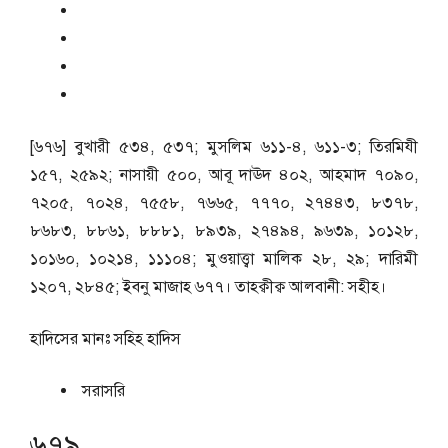
[৬৭৬] বুখারী ৫৩৪, ৫৩৭; মুসলিম ৬১১-৪, ৬১১-৩; তিরমিযী
১৫৭, ২৫৯২; নাসায়ী ৫০০, আবূ দাঊদ ৪০২, আহমাদ ৭০৯০,
৭২০৫, ৭০২৪, ৭৫৫৮, ৭৬৬৫, ৭৭৭০, ২৭৪৪৩, ৮৩৭৮,
৮৬৮৩, ৮৮৬১, ৮৮৮১, ৮৯৩৯, ২৭৪৯৪, ৯৬৩৯, ১০১২৮,
১০১৬০, ১০২১৪, ১১১০৪; মুওয়াত্ত্বা মালিক ২৮, ২৯; দারিমী
১২০৭, ২৮৪৫; ইবনু মাজাহ ৬৭৭। তাহক্বীক্ব আলবানী: সহীহ।
হাদিসের মানঃ
সহিহ হাদিস
সরাসরি
৬৭৯