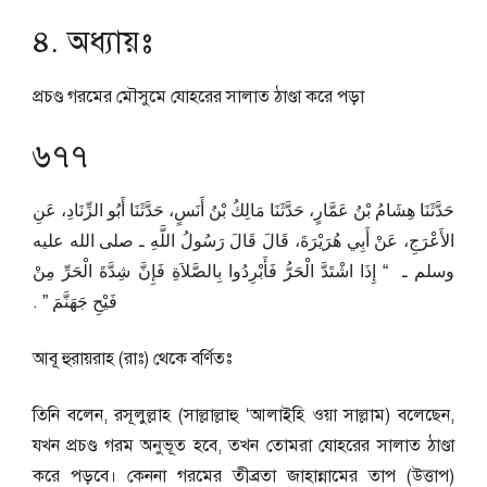
৪. অধ্যায়ঃ
প্রচণ্ড গরমের মৌসুমে যোহরের সালাত ঠাণ্ডা করে পড়া
৬৭৭
حَدَّثَنَا هِشَامُ بْنُ عَمَّارٍ، حَدَّثَنَا مَالِكُ بْنُ أَنَسٍ، حَدَّثَنَا أَبُو الزِّنَادِ، عَنِ
الأَعْرَجِ، عَنْ أَبِي هُرَيْرَةَ، قَالَ قَالَ رَسُولُ اللَّهِ ـ صلى الله عليه
وسلم ـ ‏ “‏ إِذَا اشْتَدَّ الْحَرُّ فَأَبْرِدُوا بِالصَّلاَةِ فَإِنَّ شِدَّةَ الْحَرِّ مِنْ
فَيْحِ جَهَنَّمَ ‏”‏ ‏.‏
আবূ হুরায়রাহ (রাঃ) থেকে বর্ণিতঃ
তিনি বলেন, রসূলুল্লাহ (সাল্লাল্লাহু ‘আলাইহি ওয়া সাল্লাম) বলেছেন,
যখন প্রচণ্ড গরম অনুভূত হবে, তখন তোমরা যোহরের সালাত ঠাণ্ডা
করে পড়বে। কেননা গরমের তীব্রতা জাহান্নামের তাপ (উত্তাপ)