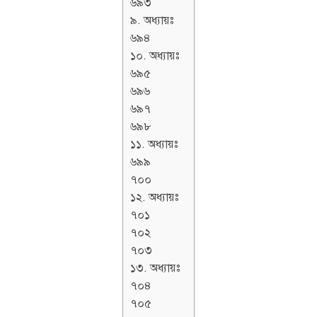
৬৯৩
৯. অধ্যায়ঃ
৬৯৪
১০. অধ্যায়ঃ
৬৯৫
৬৯৬
৬৯৭
৬৯৮
১১. অধ্যায়ঃ
৬৯৯
৭০০
১২. অধ্যায়ঃ
৭০১
৭০২
৭০৩
১৩. অধ্যায়ঃ
৭০৪
৭০৫