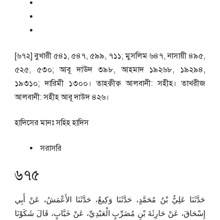
[৬৭২] বুখারী ৫৪১, ৫৪৭, ৫৯৯, ৭১১; মুসলিম ৬৪৭, নাসায়ী ৪৯৫,
৫২৫, ৫৩০; আবূ দাঊদ ৩৯৮, আহমাদ ১৯২৬৮, ১৯২৯৪,
১৯৩১০; দারিমী ১৩০০। তাহক্বীক্ব আলবানী: সহীহ। তাখরীজ
আলবানী: সহীহ আবূ দাউদ ৪২৬।
হাদিসের মানঃ
সহিহ হাদিস
সরাসরি
৬৭৫
حَدَّثَنَا عَلِيُّ بْنُ مُحَمَّدٍ، حَدَّثَنَا وَكِيعٌ، حَدَّثَنَا الأَعْمَشُ، عَنْ أَبِي
إِسْحَاقَ، عَنْ حَارِثَةَ بْنِ مُضَرِّبٍ الْعَبْدِيِّ، عَنْ خَبَّابٍ، قَالَ شَكَوْنَا