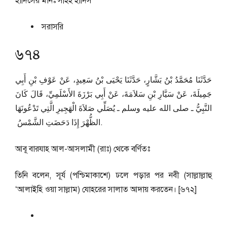
হাদিসের মানঃ
সহিহ হাদিস
সরাসরি
৬৭৪
حَدَّثَنَا مُحَمَّدُ بْنُ بَشَّارٍ، حَدَّثَنَا يَحْيَى بْنُ سَعِيدٍ، عَنْ عَوْفِ بْنِ أَبِي
جَمِيلَةَ، عَنْ سَيَّارِ بْنِ سَلاَمَةَ، عَنْ أَبِي بَرْزَةَ الأَسْلَمِيِّ، قَالَ كَانَ
النَّبِيُّ ـ صلى الله عليه وسلم ـ يُصَلِّي صَلاَةَ الْهَجِيرِ الَّتِي تَدْعُونَهَا
الظُّهْرَ إِذَا دَحَضَتِ الشَّمْسُ ‏.
আবূ বারযাহ আল-আসলামী (রাঃ) থেকে বর্ণিতঃ
তিনি বলেন, সূর্য (পশ্চিমাকাশে) ঢলে পড়ার পর নবী (সাল্লাল্লাহু
‘আলাইহি ওয়া সাল্লাম) যোহরের সালাত আদায় করতেন। [৬৭২]