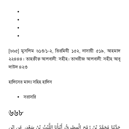
[৬৬৫] মুসলিম ৬১৩/১-২, তিরমিযী ১৫২, নাসায়ী ৫১৯, আহমাদ
২২৪৪৪। তাহক্বীক্ব আলবানী: সহীহ। তাখরীজ আলবানী: সহীহ আবূ
দাউদ ৪২৩
হাদিসের মানঃ
সহিহ হাদিস
সরাসরি
৬৬৮
حَدَّثَنَا مُحَمَّدُ بْنُ رُمْحٍ الْمِصْرِيُّ، أَنْبَأَنَا اللَّيْثُ بْنُ سَعْدٍ، عَنِ ابْنِ