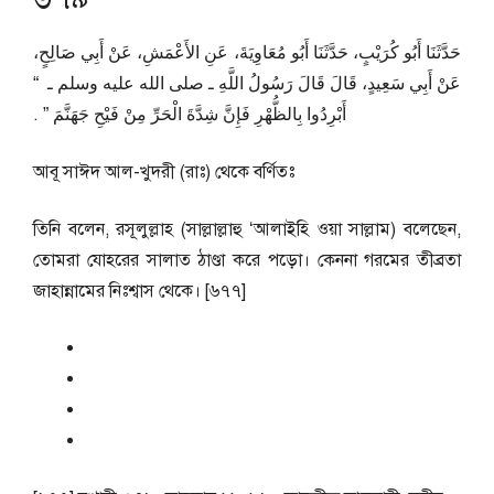
حَدَّثَنَا أَبُو كُرَيْبٍ، حَدَّثَنَا أَبُو مُعَاوِيَةَ، عَنِ الأَعْمَشِ، عَنْ أَبِي صَالِحٍ،
عَنْ أَبِي سَعِيدٍ، قَالَ قَالَ رَسُولُ اللَّهِ ـ صلى الله عليه وسلم ـ ‏ “‏
أَبْرِدُوا بِالظُّهْرِ فَإِنَّ شِدَّةَ الْحَرِّ مِنْ فَيْحِ جَهَنَّمَ ‏”‏ ‏.‏
আবূ সাঈদ আল-খুদরী (রাঃ) থেকে বর্ণিতঃ
তিনি বলেন, রসূলুল্লাহ (সাল্লাল্লাহু ‘আলাইহি ওয়া সাল্লাম) বলেছেন,
তোমরা যোহরের সালাত ঠাণ্ডা করে পড়ো। কেননা গরমের তীব্রতা
জাহান্নামের নিঃশ্বাস থেকে। [৬৭৭]