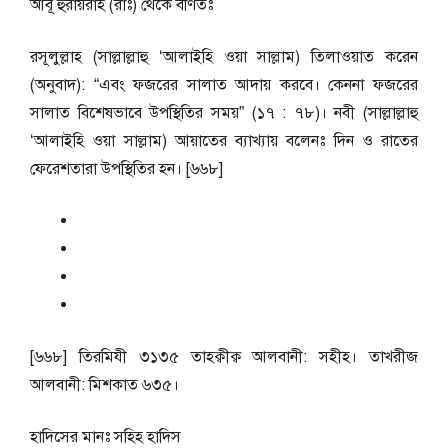
আবূ হুরায়রাহ (রাঃ) থেকে বর্ণিতঃ
রসূলুল্লাহ (সাল্লাল্লাহু ‘আলাইহি ওয়া সাল্লাম) তিলাওয়াত করেন
(অনুবাদ): “এবং ফজরের সালাত আদায় করবে। কেননা ফজরের
সালাত বিশেষভাবে উপস্থিতির সময়” (১৭ : ৭৮)। নবী (সাল্লাল্লাহু
‘আলাইহি ওয়া সাল্লাম) আয়াতের ব্যাখ্যায় বলেনঃ দিন ও রাতের
ফেরেশতারা উপস্থিতির হন। [৬৬৮]
[৬৬৮] তিরমিযী ৩১৩৫ তাহক্বীক্ব আলবানী: সহীহ। তাখরীজ
আলবানী: মিশকাত ৬৩৫।
হাদিসের মানঃ
সহিহ হাদিস