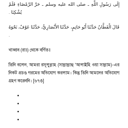
إِلَى رَسُولِ اللَّهِ ـ صلى الله عليه وسلم ـ حَرَّ الرَّمْضَاءِ فَلَمْ
يُشْكِنَا ‏.‏
قَالَ الْقَطَّانُ حَدَّثَنَا أَبُو حَاتِمٍ، حَدَّثَنَا الأَنْصَارِيُّ، حَدَّثَنَا عَوْفٌ، نَحْوَهُ
‏.‏
খাব্বাব (রাঃ) থেকে বর্ণিতঃ
তিনি বলেন, আমরা রসূলুল্লাহ (সাল্লাল্লাহু ‘আলাইহি ওয়া সাল্লাম)-এর
নিকট প্রচণ্ড গরমের অভিযোগ করলাম। কিন্তু তিনি আমদের অভিযোগ
গ্রহণ করেননি। [৬৭৩]