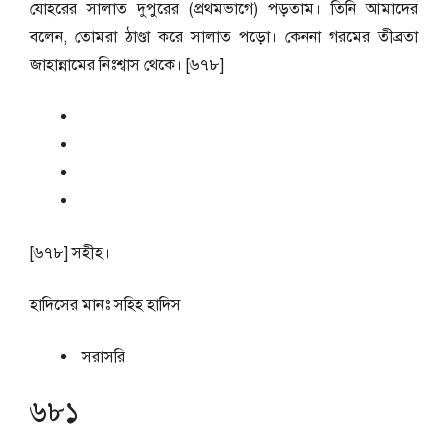
যোহরের সালাত দুপুরের (প্রথমভাগে) পড়তাম। তিনি আমাদের
বলেন, তোমরা ঠাণ্ডা করে সালাত পড়ো। কেননা গরমের তীব্রতা
জাহান্নামের নিঃশ্বাস থেকে। [৬৭৮]
[৬৭৮] সহীহ।
হাদিসের মানঃ
সহিহ হাদিস
সরাসরি
৬৮১