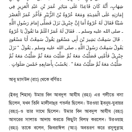
شِهَابٍ، أَنَّهُ كَانَ قَاعِدًا عَلَى مَيَاثِرِ عُمَرَ بْنِ عَبْدِ الْعَزِيزِ فِي
إِمَارَتِهِ عَلَى الْمَدِينَةِ وَمَعَهُ عُرْوَةُ بْنُ الزُّبَيْرِ فَأَخَّرَ عُمَرُ الْعَصْرَ
شَيْئًا فَقَالَ لَهُ عُرْوَةُ أَمَا إِنَّ جِبْرِيلَ نَزَلَ فَصَلَّى إِمَامَ رَسُولِ اللَّهِ
ـ صلى الله عليه وسلم ـ ‏.‏ فَقَالَ لَهُ عُمَرُ اعْلَمْ مَا تَقُولُ يَا عُرْوَةُ
‏.‏ قَالَ سَمِعْتُ بَشِيرَ بْنَ أَبِي مَسْعُودٍ يَقُولُ سَمِعْتُ أَبَا مَسْعُودٍ
يَقُولُ سَمِعْتُ رَسُولَ اللَّهِ ـ صلى الله عليه وسلم ـ يَقُولُ ‏ “‏ نَزَلَ
جِبْرِيلُ فَأَمَّنِي فَصَلَّيْتُ مَعَهُ ثُمَّ صَلَّيْتَ مَعَهُ ثُمَّ صَلَّيْتُ مَعَهُ ثُمَّ
صَلَّيْتُ مَعَهُ ثُمَّ صَلَّيْتُ مَعَهُ ‏”‏ ‏.‏ يَحْسُبُ بِأَصَابِعِهِ خَمْسَ صَلَوَاتٍ ‏.‏
আবূ মাসঊদ (রাঃ) থেকে বর্ণিতঃ
(ইবনু শিহাব) উমার বিন আবদুল আযীয (রহঃ) এর গদীতে বসা
ছিলেন, যখন তিনি মাদীনাহ্‌র গভর্নর ছিলেন। উরওয়া ইবনুয-যুবায়র
(রহঃ)-ও তার সাথে ছিলেন। উমার বিন আবদুল আযীয (রহঃ)
আসরের সালাত আদায় করতে কিছুটা বিলম্ব করলেন। উরওয়াহ
(রহঃ) তাকে বলেন, জিবরাঈল (আঃ) অবতরণ করে রসূলুল্লাহ