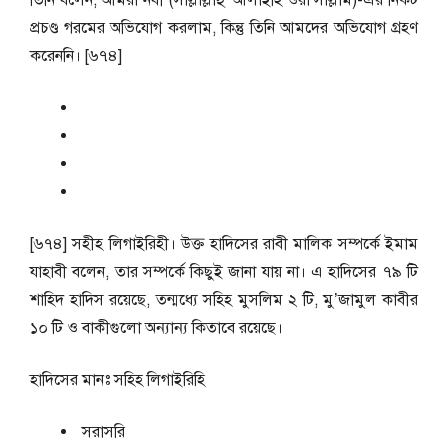
তিনি বলেন, আমরা নবী (সাল্লাল্লাহু ‘আলাইহি ওয়া সাল্লাম)-এর নিকট
প্রচণ্ড গরমের অভিযোগ করলাম, কিন্তু তিনি আমদের অভিযোগ গ্রহণ
করেননি। [৬৭৪]
[৬৭৪] সহীহ লিগাইরিহী। উক্ত হাদিসের রাবী মালিক সম্পর্কে ইমাম
যাহাবী বলেন, তার সম্পর্কে কিছুই জানা যায় না। এ হাদিসের ৭৯ টি
শাহিদ হাদিস রয়েছে, তন্মধ্যে সহিহ মুসলিম ২ টি, মু’জামুল কাবীর
১০ টি ও বাকীগুলো অন্যান্য কিতাবে রয়েছে।
হাদিসের মানঃ
সহিহ লিগাইরিহি
সরাসরি