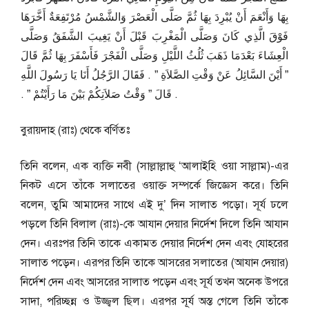
بِهَا وَأَنْعَمَ أَنْ يُبْرِدَ بِهَا ثُمَّ صَلَّى الْعَصْرَ وَالشَّمْسُ مُرْتَفِعَةٌ أَخَّرَهَا
فَوْقَ الَّذِي كَانَ وَصَلَّى الْمَغْرِبَ قَبْلَ أَنْ يَغِيبَ الشَّفَقُ وَصَلَّى
الْعِشَاءَ بَعْدَمَا ذَهَبَ ثُلُثُ اللَّيْلِ وَصَلَّى الْفَجْرَ فَأَسْفَرَ بِهَا ثُمَّ قَالَ
‏”‏ أَيْنَ السَّائِلُ عَنْ وَقْتِ الصَّلاَةِ ‏”‏ ‏.‏ فَقَالَ الرَّجُلُ أَنَا يَا رَسُولَ اللَّهِ
‏.‏ قَالَ ‏”‏ وَقْتُ صَلاَتِكُمْ بَيْنَ مَا رَأَيْتُمْ ‏”‏ ‏.‏
বুরায়দাহ (রাঃ) থেকে বর্ণিতঃ
তিনি বলেন, এক ব্যক্তি নবী (সাল্লাল্লাহু ‘আলাইহি ওয়া সাল্লাম)-এর
নিকট এসে তাঁকে সলাতের ওয়াক্ত সম্পর্কে জিজ্ঞেস করে। তিনি
বলেন, তুমি আমাদের সাথে এই দু’ দিন সালাত পড়ো। সূর্য ঢলে
পড়লে তিনি বিলাল (রাঃ)-কে আযান দেয়ার নির্দেশ দিলে তিনি আযান
দেন। এরঃপর তিনি তাকে একামত দেয়ার নির্দেশ দেন এবং যোহরের
সালাত পড়েন। এরপর তিনি তাকে আসরের সলাতের (আযান দেয়ার)
নির্দেশ দেন এবং আসরের সালাত পড়েন এবং সূর্য তখন অনেক উপরে
সাদা, পরিচ্ছন্ন ও উজ্জ্বল ছিল। এরপর সূর্য অস্ত গেলে তিনি তাঁকে