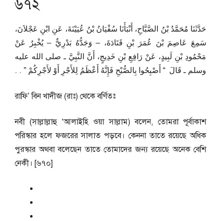
৬৭২
حَدَّثَنَا مُحَمَّدُ بْنُ الصَّبَّاحِ، أَنْبَأَنَا سُفْيَانُ بْنُ عُيَيْنَةَ، عَنِ ابْنِ عَجْلاَنَ،
سَمِعَ عَاصِمَ بْنَ عُمَرَ بْنِ قَتَادَةَ، – وَجَدُّهُ بَدْرِيٌّ – يُخْبِرُ عَنْ
مَحْمُودِ بْنِ لَبِيدٍ، عَنْ رَافِعِ بْنِ خَدِيجٍ، أَنَّ النَّبِيَّ ـ صلى الله عليه
وسلم ـ قَالَ ‏ “‏ أَصْبِحُوا بِالصُّبْحِ فَإِنَّهُ أَعْظَمُ لِلأَجْرِ أَوْ لأَجْرِكُمْ ‏”‏ ‏.‏ ‏.‏
রাফি’ বিন খাদীজ (রাঃ) থেকে বর্ণিতঃ
নবী (সাল্লাল্লাহু ‘আলাইহি ওয়া সাল্লাম) বলেন, তোমরা পূর্বাকাশ
পরিস্কার হলে ফজরের সালাত পড়বে। কেননা তাতে রয়েছে অধিক
পুরস্কার অথবা বলেছেন তাতে তোমাদের জন্য রয়েছে অনেক বেশি
নেকী। [৬৭০]