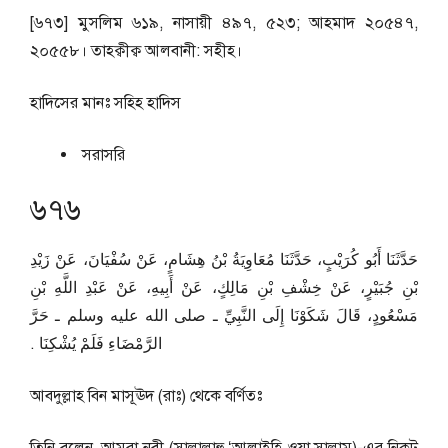
[৬৭৩] মুসলিম ৬১৯, নাসায়ী ৪৯৭, ৫২৩; আহমাদ ২০৫৪৭,
২০৫৫৮। তাহক্বীক্ব আলবানী: সহীহ।
হাদিসের মানঃ
সহিহ হাদিস
সরাসরি
৬৭৬
حَدَّثَنَا أَبُو كُرَيْبٍ، حَدَّثَنَا مُعَاوِيَةُ بْنُ هِشَامٍ، عَنْ سُفْيَانَ، عَنْ زَيْدِ
بْنِ جُبَيْرٍ، عَنْ خِشْفِ بْنِ مَالِكٍ، عَنْ أَبِيهِ، عَنْ عَبْدِ اللَّهِ بْنِ
مَسْعُودٍ، قَالَ شَكَوْنَا إِلَى النَّبِيِّ ـ صلى الله عليه وسلم ـ حَرَّ
الرَّمْضَاءِ فَلَمْ يُشْكِنَا ‏.‏
আবদুল্লাহ বিন মাসূঊদ (রাঃ) থেকে বর্ণিতঃ