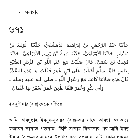
সরাসরি
৬৭১
حَدَّثَنَا عَبْدُ الرَّحْمَنِ بْنُ إِبْرَاهِيمَ الدِّمَشْقِيُّ، حَدَّثَنَا الْوَلِيدُ بْنُ
مُسْلِمٍ، حَدَّثَنَا الأَوْزَاعِيُّ، حَدَّثَنَا نَهِيكُ بْنُ يَرِيمَ الأَوْزَاعِيُّ، حَدَّثَنَا
مُغِيثُ بْنُ سُمَىٍّ، قَالَ صَلَّيْتُ مَعَ عَبْدِ اللَّهِ بْنِ الزُّبَيْرِ الصُّبْحَ
بِغَلَسٍ فَلَمَّا سَلَّمَ أَقْبَلْتُ عَلَى ابْنِ عُمَرَ فَقُلْتُ مَا هَذِهِ الصَّلاَةُ
قَالَ هَذِهِ صَلاَتُنَا كَانَتْ مَعَ رَسُولِ اللَّهِ ـ صلى الله عليه وسلم ـ
وَأَبِي بَكْرٍ وَعُمَرَ فَلَمَّا طُعِنَ عُمَرُ أَسْفَرَ بِهَا عُثْمَانُ ‏.‏
ইবনু উমার (রাঃ) থেকে বর্ণিতঃ
আমি আবদুল্লাহ ইবনুয-যুবায়র (রাঃ)-এর সাথে আবছা অন্ধকারে
ফজরের সালাত পড়লাম। তিনি সালাম ফিরানোর পর আমি ইবনু
উমার (রাঃ)-এর সামনে উপস্থিত হয়ে বললাম, এটা কোন্‌ ধরনের