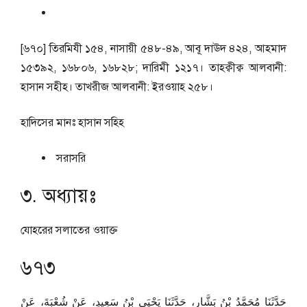
[৬৭০] তিরমিযী ১৫৪, নাসায়ী ৫৪৮-৪৯, আবূ দাঊদ ৪২৪, আহমাদ
১৫৩৯২, ১৬৮০৬, ১৬৮২৮; দারিমী ১২১৭। তাহক্বীক্ব আলবানী:
হাসান সহীহ। তাখরীজ আলবানী: ইরওয়াহ ২৫৮।
হাদিসের মানঃ
হাসান সহিহ
সরাসরি
৩. অধ্যায়ঃ
যোহরের সলাতের ওয়াক্ত
৬৭৩
حَدَّثَنَا مُحَمَّدُ بْنُ بَشَّارٍ، حَدَّثَنَا يَحْيَى بْنُ سَعِيدٍ، عَنْ شُعْبَةَ، عَنْ