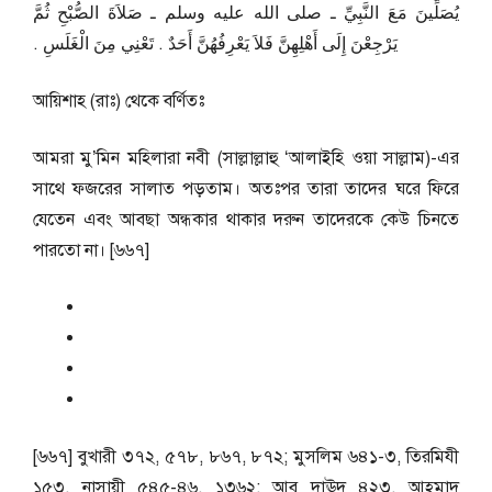
يُصَلِّينَ مَعَ النَّبِيِّ ـ صلى الله عليه وسلم ـ صَلاَةَ الصُّبْحِ ثُمَّ
يَرْجِعْنَ إِلَى أَهْلِهِنَّ فَلاَ يَعْرِفُهُنَّ أَحَدٌ ‏.‏ تَعْنِي مِنَ الْغَلَسِ ‏.‏
আয়িশাহ (রাঃ) থেকে বর্ণিতঃ
আমরা মু’মিন মহিলারা নবী (সাল্লাল্লাহু ‘আলাইহি ওয়া সাল্লাম)-এর
সাথে ফজরের সালাত পড়তাম। অতঃপর তারা তাদের ঘরে ফিরে
যেতেন এবং আবছা অন্ধকার থাকার দরুন তাদেরকে কেউ চিনতে
পারতো না। [৬৬৭]
[৬৬৭] বুখারী ৩৭২, ৫৭৮, ৮৬৭, ৮৭২; মুসলিম ৬৪১-৩, তিরমিযী
১৫৩, নাসায়ী ৫৪৫-৪৬, ১৩৬২; আবূ দাঊদ ৪২৩, আহমাদ