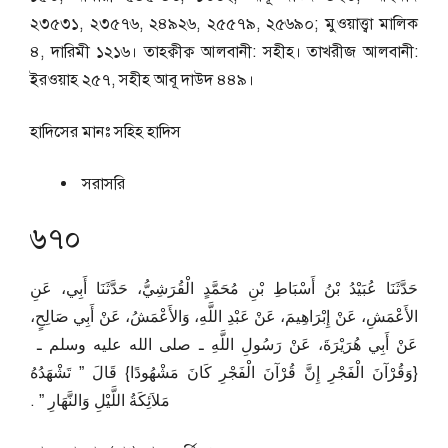
২৩৫৩১, ২৩৫৭৬, ২৪৯২৬, ২৫৫৭৯, ২৫৬৯০; মুওয়াত্ত্বা মালিক
৪, দারিমী ১২১৬। তাহক্বীক্ব আলবানী: সহীহ। তাখরীজ আলবানী:
ইরওয়াহ ২৫৭, সহীহ আবূ দাউদ ৪৪৯।
হাদিসের মানঃ
সহিহ হাদিস
সরাসরি
৬৭০
حَدَّثَنَا عُبَيْدُ بْنُ أَسْبَاطِ بْنِ مُحَمَّدٍ الْقُرَشِيُّ، حَدَّثَنَا أَبِي، عَنِ
الأَعْمَشِ، عَنْ إِبْرَاهِيمَ، عَنْ عَبْدِ اللَّهِ، وَالأَعْمَشُ، عَنْ أَبِي صَالِحٍ،
عَنْ أَبِي هُرَيْرَةَ، عَنْ رَسُولِ اللَّهِ ـ صلى الله عليه وسلم ـ ‏
{وَقُرْآنَ الْفَجْرِ إِنَّ قُرْآنَ الْفَجْرِ كَانَ مَشْهُودًا}‏ قَالَ ‏”‏ تَشْهَدُهُ
مَلاَئِكَةُ اللَّيْلِ وَالنَّهَارِ ‏”‏ ‏.‏