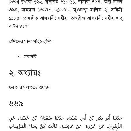
[৬৬৬] বুখারী ৫২২, মুসলিম ৬১০-১১, নাসায়ী ৪৯৪, আবূ দাঊদ
৩৯৪, আহমাদ ১৬৬৪০, ২১৮৪৮; মুওয়াত্ত্বা মালিক ২, দারিমী
১১৮৫। তাহক্বীক্ব আলবানী: সহীহ। তাখরীজ আলবানী: সহীহ আবূ
দাউদ ৪১৭।
হাদিসের মানঃ
সহিহ হাদিস
সরাসরি
২. অধ্যায়ঃ
ফজরের সলাতের ওয়াক্ত
৬৬৯
حَدَّثَنَا أَبُو بَكْرِ بْنُ أَبِي شَيْبَةَ، حَدَّثَنَا سُفْيَانُ بْنُ عُيَيْنَةَ، عَنِ
الزُّهْرِيِّ، عَنْ عُرْوَةَ، عَنْ عَائِشَةَ، قَالَتْ كُنَّ نِسَاءُ الْمُؤْمِنَاتِ