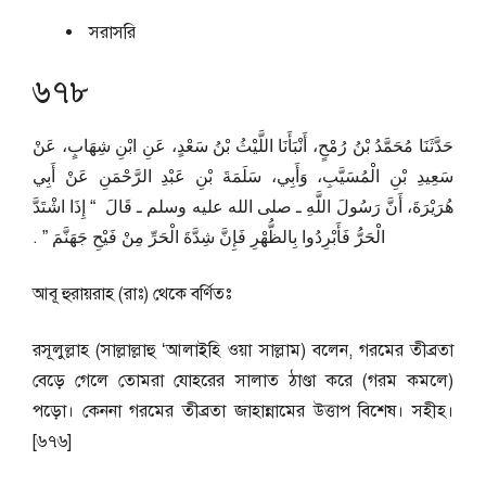
সরাসরি
৬৭৮
حَدَّثَنَا مُحَمَّدُ بْنُ رُمْحٍ، أَنْبَأَنَا اللَّيْثُ بْنُ سَعْدٍ، عَنِ ابْنِ شِهَابٍ، عَنْ
سَعِيدِ بْنِ الْمُسَيَّبِ، وَأَبِي، سَلَمَةَ بْنِ عَبْدِ الرَّحْمَنِ عَنْ أَبِي
هُرَيْرَةَ، أَنَّ رَسُولَ اللَّهِ ـ صلى الله عليه وسلم ـ قَالَ ‏ “‏ إِذَا اشْتَدَّ
الْحَرُّ فَأَبْرِدُوا بِالظُّهْرِ فَإِنَّ شِدَّةَ الْحَرِّ مِنْ فَيْحِ جَهَنَّمَ ‏”‏ ‏.‏
আবূ হুরায়রাহ (রাঃ) থেকে বর্ণিতঃ
রসূলুল্লাহ (সাল্লাল্লাহু ‘আলাইহি ওয়া সাল্লাম) বলেন, গরমের তীব্রতা
বেড়ে গেলে তোমরা যোহরের সালাত ঠাণ্ডা করে (গরম কমলে)
পড়ো। কেননা গরমের তীব্রতা জাহান্নামের উত্তাপ বিশেষ। সহীহ।
[৬৭৬]