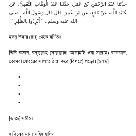
حَدَّثَنَا عَبْدُ الرَّحْمَنِ بْنُ عُمَرَ، حَدَّثَنَا عَبْدُ الْوَهَّابِ الثَّقَفِيُّ، عَنْ
عُبَيْدِ اللَّهِ، عَنْ نَافِعٍ، عَنِ ابْنِ عُمَرَ، قَالَ قَالَ رَسُولُ اللَّهِ ـ صلى
الله عليه وسلم ـ ‏ “‏ أَبْرِدُوا بِالظُّهْرِ ‏”‏ ‏.‏
ইবনু উমার (রাঃ) থেকে বর্ণিতঃ
তিনি বলেন, রসূলুল্লাহ (সাল্লাল্লাহু ‘আলাইহি ওয়া সাল্লাম) বলেছেন,
তোমরা যোহরের সালাত ঠাণ্ডা করে (বিলম্বে) পড়ো। [৬৭৯]
[৬৭৯] সহীহ।
হাদিসের মানঃ
সহিহ হাদিস