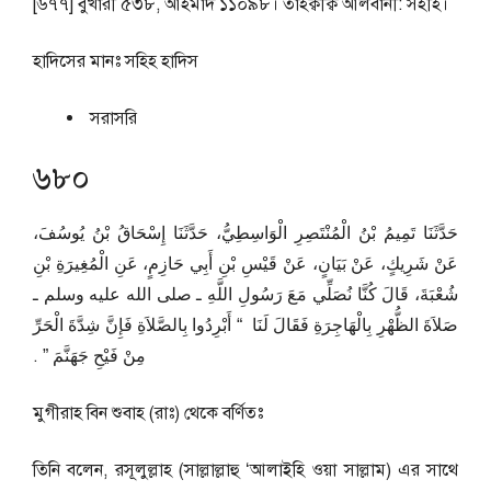
[৬৭৭] বুখারী ৫৩৮, আহমাদ ১১০৯৮। তাহক্বীক্ব আলবানী: সহীহ।
হাদিসের মানঃ
সহিহ হাদিস
সরাসরি
৬৮০
حَدَّثَنَا تَمِيمُ بْنُ الْمُنْتَصِرِ الْوَاسِطِيُّ، حَدَّثَنَا إِسْحَاقُ بْنُ يُوسُفَ،
عَنْ شَرِيكٍ، عَنْ بَيَانٍ، عَنْ قَيْسِ بْنِ أَبِي حَازِمٍ، عَنِ الْمُغِيرَةِ بْنِ
شُعْبَةَ، قَالَ كُنَّا نُصَلِّي مَعَ رَسُولِ اللَّهِ ـ صلى الله عليه وسلم ـ
صَلاَةَ الظُّهْرِ بِالْهَاجِرَةِ فَقَالَ لَنَا ‏ “‏ أَبْرِدُوا بِالصَّلاَةِ فَإِنَّ شِدَّةَ الْحَرِّ
مِنْ فَيْحِ جَهَنَّمَ ‏”‏ ‏.‏
মুগীরাহ বিন শুবাহ (রাঃ) থেকে বর্ণিতঃ
তিনি বলেন, রসূলুল্লাহ (সাল্লাল্লাহু ‘আলাইহি ওয়া সাল্লাম) এর সাথে