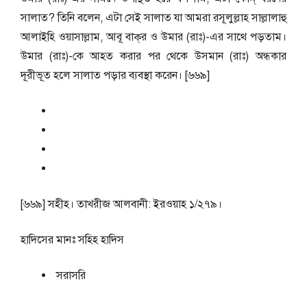
সালাত? তিনি বলেন, এটা সেই সালাত যা আমরা রসূলুল্লাহ সাল্লালাহু
আলাইহি ওয়াসাল্লাম, আবূ বাক্‌র ও উমার (রাঃ)-এর সাথে পড়তাম।
উমার (রাঃ)-কে আহত করার পর থেকে উসমান (রাঃ) অন্ধকার
দূরীভূত হলে সালাত পড়ার ব্যবস্থা করেন। [৬৬৯]
[৬৬৯] সহীহ। তাখরীজ আলবানী: ইরওয়াহ ১/২৭৯।
হাদিসের মানঃ
সহিহ হাদিস
সরাসরি