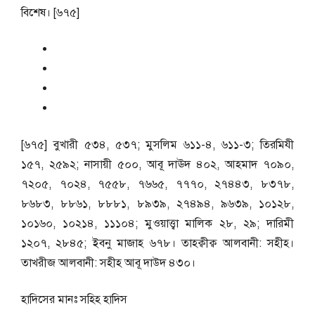
বিশেষ। [৬৭৫]
[৬৭৫] বুখারী ৫৩৪, ৫৩৭; মুসলিম ৬১১-৪, ৬১১-৩; তিরমিযী
১৫৭, ২৫৯২; নাসায়ী ৫০০, আবূ দাঊদ ৪০২, আহমাদ ৭০৯০,
৭২০৫, ৭০২৪, ৭৫৫৮, ৭৬৬৫, ৭৭৭০, ২৭৪৪৩, ৮৩৭৮,
৮৬৮৩, ৮৮৬১, ৮৮৮১, ৮৯৩৯, ২৭৪৯৪, ৯৬৩৯, ১০১২৮,
১০১৬০, ১০২১৪, ১১১০৪; মুওয়াত্ত্বা মালিক ২৮, ২৯; দারিমী
১২০৭, ২৮৪৫; ইবনু মাজাহ ৬৭৮। তাহক্বীক্ব আলবানী: সহীহ।
তাখরীজ আলবানী: সহীহ আবূ দাউদ ৪৩০।
হাদিসের মানঃ
সহিহ হাদিস