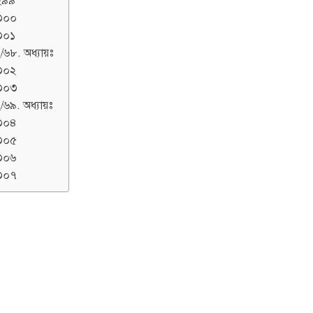
২৯৯
৩০০
৩০১
/৬৮. অধ্যায়ঃ
৩০২
৩০৩
/৬৯. অধ্যায়ঃ
৩০৪
৩০৫
৩০৬
৩০৭