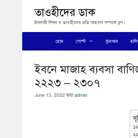
এড়িেয়
তাওহীদের ডাক
লেখায়
ইসলামী শিক্ষা ও তাওহীদের প্রতি আহবান সম্পর্কে ব্লগ।
যান
হোম
পোস্ট
কুরআন
হাদ
ইবনে মাজাহ ব্যবসা বাণি
২২২৩ – ২৩০৭
June 13, 2022
দ্বারা
admin
সূ
১২
২