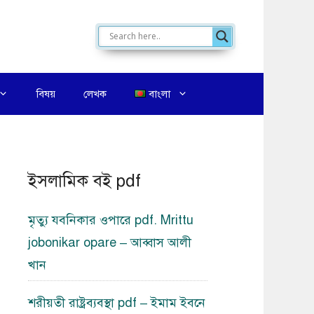
বিষয়
লেখক
বাংলা
ইসলামিক বই pdf
মৃত্যু যবনিকার ওপারে pdf. Mrittu
jobonikar opare – আব্বাস আলী
খান
শরীয়তী রাষ্ট্রব্যবস্থা pdf – ইমাম ইবনে