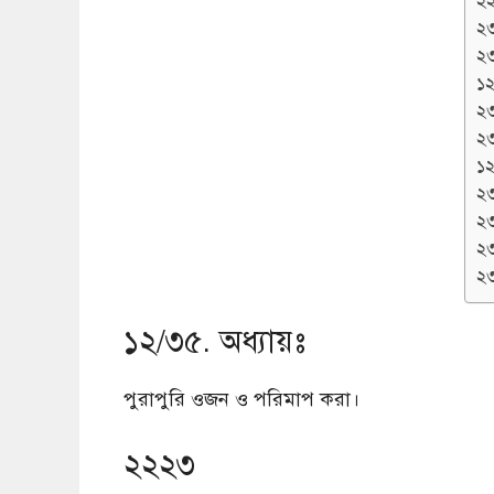
২
২
২
১২
২
২
১২
২
২
২
২
১২/৩৫. অধ্যায়ঃ
পুরাপুরি ওজন ও পরিমাপ করা।
২২২৩