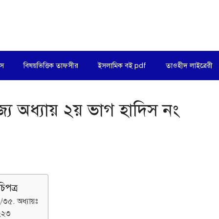
িস
বিষয়ভিত্তিক তাফসীর
ইসলামিক বই pdf
তাওহীদ লাইব্রেরী
জ্য অধ্যায় ২য় ভাগ হাদিস নং
চিপত্র
/৩৫. অধ্যায়ঃ
২২৩