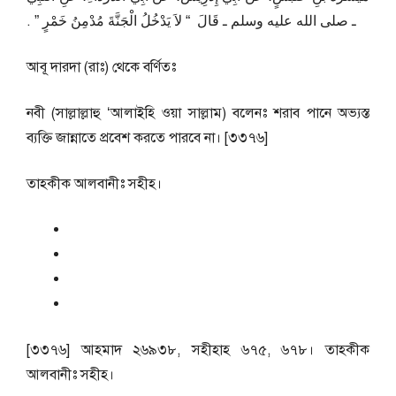
ـ صلى الله عليه وسلم ـ قَالَ ‏ “‏ لاَ يَدْخُلُ الْجَنَّةَ مُدْمِنُ خَمْرٍ ‏”‏ ‏.‏
আবূ দারদা (রাঃ) থেকে বর্ণিতঃ
নবী (সাল্লাল্লাহু ‘আলাইহি ওয়া সাল্লাম) বলেনঃ শরাব পানে অভ্যস্ত
ব্যক্তি জান্নাতে প্রবেশ করতে পারবে না। [৩৩৭৬]
তাহকীক আলবানীঃ সহীহ।
[৩৩৭৬] আহমাদ ২৬৯৩৮, সহীহাহ ৬৭৫, ৬৭৮। তাহকীক
আলবানীঃ সহীহ।