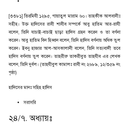
[৩৩৮১] তিরমিযী ১২৯৫, গায়াতুল মারাম ৬০। তাহকীক আলবানীঃ
সহীহ। উক্ত হাদিসের রাবী শাবীব সম্পর্কে আবু হাতিম আর-রাযী
বলেন, তিনি যাচাই-বাচাই ছাড়া হাদিস গ্রহন করেন ও তা বর্ণনা
করেন। আবু হাতিম বিন হিব্বান বলেন, তিনি হাদিস বর্ণনায় অধিক ভুল
করেন। ইবনু হাজার আল-আসকালানী বলেন, তিনি সত্যবাদী তবে
হাদিস বর্ণনায় ভুল করেন। তাহরীরু তাকরীবুত তাহযীব এর লেখক
বলেন, তিনি দুর্বল। (তাহযীবুল কামালঃ রাবী নং ২৬৮৯, ১২/৩৫৯ নং
পৃষ্ঠা)
হাদিসের মানঃ
সহিহ হাদিস
সরাসরি
২৪/৭. অধ্যায়ঃ