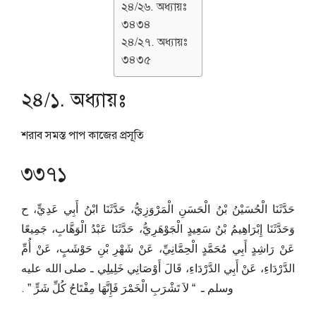
২৪/২৬. অধ্যায়ঃ
৩৪৩৪
২৪/২৭. অধ্যায়ঃ
৩৪৩৫
২৪/১. অধ্যায়ঃ
শরাব সমস্ত পাপ কাজের প্রসূতি
৩৩৭১
حَدَّثَنَا الْحُسَيْنُ بْنُ الْحَسَنِ الْمَرْوَزِيُّ، حَدَّثَنَا ابْنُ أَبِي عَدِيٍّ، ح
وَحَدَّثَنَا إِبْرَاهِيمُ بْنُ سَعِيدٍ الْجَوْهَرِيُّ، حَدَّثَنَا عَبْدُ الْوَهَّابِ، جَمِيعًا
عَنْ رَاشِدٍ أَبِي مُحَمَّدٍ الْحِمَّانِيِّ، عَنْ شَهْرِ بْنِ حَوْشَبٍ، عَنْ أُمِّ
الدَّرْدَاءِ، عَنْ أَبِي الدَّرْدَاءِ، قَالَ أَوْصَانِي خَلِيلِي ـ صلى الله عليه
وسلم ـ ‏ “‏ لاَ تَشْرَبِ الْخَمْرَ فَإِنَّهَا مِفْتَاحُ كُلِّ شَرٍّ ‏”‏ ‏.‏