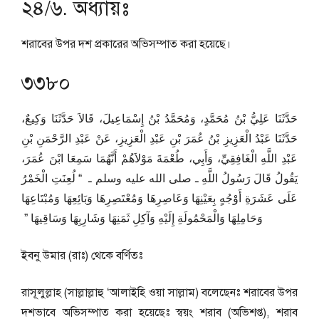
২৪/৬. অধ্যায়ঃ
শরাবের উপর দশ প্রকারের অভিসম্পাত করা হয়েছে।
৩৩৮০
حَدَّثَنَا عَلِيُّ بْنُ مُحَمَّدٍ، وَمُحَمَّدُ بْنُ إِسْمَاعِيلَ، قَالاَ حَدَّثَنَا وَكِيعٌ،
حَدَّثَنَا عَبْدُ الْعَزِيزِ بْنُ عُمَرَ بْنِ عَبْدِ الْعَزِيزِ، عَنْ عَبْدِ الرَّحْمَنِ بْنِ
عَبْدِ اللَّهِ الْغَافِقِيِّ، وَأَبِي، طُعْمَةَ مَوْلاَهُمْ أَنَّهُمَا سَمِعَا ابْنَ عُمَرَ،
يَقُولُ قَالَ رَسُولُ اللَّهِ ـ صلى الله عليه وسلم ـ ‏ “‏ لُعِنَتِ الْخَمْرُ
عَلَى عَشَرَةِ أَوْجُهٍ بِعَيْنِهَا وَعَاصِرِهَا وَمُعْتَصِرِهَا وَبَائِعِهَا وَمُبْتَاعِهَا
وَحَامِلِهَا وَالْمَحْمُولَةِ إِلَيْهِ وَآكِلِ ثَمَنِهَا وَشَارِبِهَا وَسَاقِيهَا ‏”‏ ‏
ইবনু উমার (রাঃ) থেকে বর্ণিতঃ
রাসূলুল্লাহ (সাল্লাল্লাহু ‘আলাইহি ওয়া সাল্লাম) বলেছেনঃ শরাবের উপর
দশভাবে অভিসম্পাত করা হয়েছেঃ স্বয়ং শরাব (অভিশপ্ত), শরাব