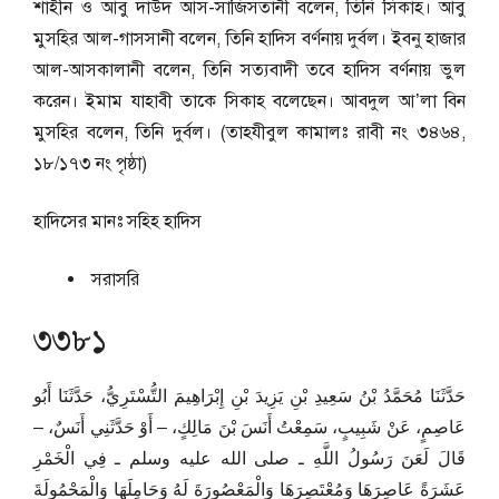
শাহীন ও আবু দাউদ আস-সাজিসতানী বলেন, তিনি সিকাহ। আবু
মুসহির আল-গাসসানী বলেন, তিনি হাদিস বর্ণনায় দুর্বল। ইবনু হাজার
আল-আসকালানী বলেন, তিনি সত্যবাদী তবে হাদিস বর্ণনায় ভুল
করেন। ইমাম যাহাবী তাকে সিকাহ বলেছেন। আবদুল আ’লা বিন
মুসহির বলেন, তিনি দুর্বল। (তাহযীবুল কামালঃ রাবী নং ৩৪৬৪,
১৮/১৭৩ নং পৃষ্ঠা)
হাদিসের মানঃ
সহিহ হাদিস
সরাসরি
৩৩৮১
حَدَّثَنَا مُحَمَّدُ بْنُ سَعِيدِ بْنِ يَزِيدَ بْنِ إِبْرَاهِيمَ التُّسْتَرِيُّ، حَدَّثَنَا أَبُو
عَاصِمٍ، عَنْ شَبِيبٍ، سَمِعْتُ أَنَسَ بْنَ مَالِكٍ، – أَوْ حَدَّثَنِي أَنَسٌ، –
قَالَ لَعَنَ رَسُولُ اللَّهِ ـ صلى الله عليه وسلم ـ فِي الْخَمْرِ
عَشَرَةً عَاصِرَهَا وَمُعْتَصِرَهَا وَالْمَعْصُورَةَ لَهُ وَحَامِلَهَا وَالْمَحْمُولَةَ