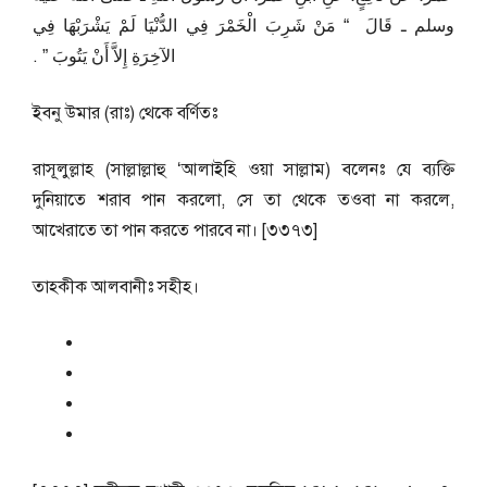
وسلم ـ قَالَ ‏ “‏ مَنْ شَرِبَ الْخَمْرَ فِي الدُّنْيَا لَمْ يَشْرَبْهَا فِي
الآخِرَةِ إِلاَّ أَنْ يَتُوبَ ‏”‏ ‏.‏
ইবনু উমার (রাঃ) থেকে বর্ণিতঃ
রাসূলুল্লাহ (সাল্লাল্লাহু ‘আলাইহি ওয়া সাল্লাম) বলেনঃ যে ব্যক্তি
দুনিয়াতে শরাব পান করলো, সে তা থেকে তওবা না করলে,
আখেরাতে তা পান করতে পারবে না। [৩৩৭৩]
তাহকীক আলবানীঃ সহীহ।