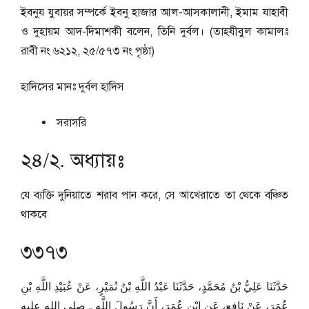
ইবনুয যুবায়র সম্পর্কে ইবনু হাজার আল-আসকালানী, ইমাম যাহাবী
ও দুহায়ম আদ-দিমাশকী বলেন, তিনি দুর্বল। (তাহযীবুল কামালঃ
রাবী নং ৬২১২, ২৫/৫৭৩ নং পৃষ্ঠা)
হাদিসের মানঃ
দুর্বল হাদিস
সরাসরি
২৪/২. অধ্যায়ঃ
যে ব্যক্তি দুনিয়াতে শরাব পান করে, সে আখেরাতে তা থেকে বঞ্চিত
থাকবে
৩৩৭৩
حَدَّثَنَا عَلِيُّ بْنُ مُحَمَّدٍ، حَدَّثَنَا عَبْدُ اللَّهِ بْنُ نُمَيْرٍ، عَنْ عُبَيْدِ اللَّهِ بْنِ
عُمَرَ، عَنْ نَافِعٍ، عَنِ ابْنِ عُمَرَ، أَنَّ رَسُولَ اللَّهِ ـ صلى الله عليه