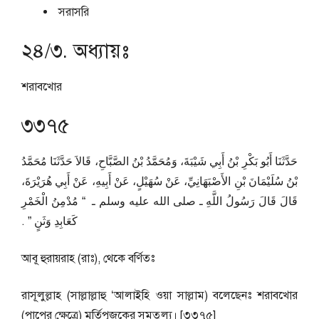
সরাসরি
২৪/৩. অধ্যায়ঃ
শরাবখোর
৩৩৭৫
حَدَّثَنَا أَبُو بَكْرِ بْنُ أَبِي شَيْبَةَ، وَمُحَمَّدُ بْنُ الصَّبَّاحِ، قَالاَ حَدَّثَنَا مُحَمَّدُ
بْنُ سُلَيْمَانَ بْنِ الأَصْبَهَانِيِّ، عَنْ سُهَيْلٍ، عَنْ أَبِيهِ، عَنْ أَبِي هُرَيْرَةَ،
قَالَ قَالَ رَسُولُ اللَّهِ ـ صلى الله عليه وسلم ـ ‏ “‏ مُدْمِنُ الْخَمْرِ
كَعَابِدِ وَثَنٍ ‏”‏ ‏.‏
আবূ হুরায়রাহ (রাঃ), থেকে বর্ণিতঃ
রাসূলুল্লাহ (সাল্লাল্লাহু ‘আলাইহি ওয়া সাল্লাম) বলেছেনঃ শরাবখোর
(পাপের ক্ষেত্রে) মূর্তিপূজকের সমতুল্য। [৩৩৭৫]