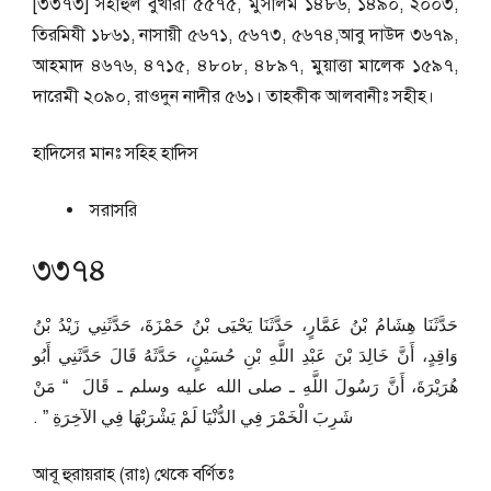
[৩৩৭৩] সহীহুল বুখারী ৫৫৭৫, মুসলিম ১৪৮৬, ১৪৯০, ২০০৩,
তিরমিযী ১৮৬১, নাসায়ী ৫৬৭১, ৫৬৭৩, ৫৬৭৪,আবু দাউদ ৩৬৭৯,
আহমাদ ৪৬৭৬, ৪৭১৫, ৪৮০৮, ৪৮৯৭, মুয়াত্তা মালেক ১৫৯৭,
দারেমী ২০৯০, রাওদুন নাদীর ৫৬১। তাহকীক আলবানীঃ সহীহ।
হাদিসের মানঃ
সহিহ হাদিস
সরাসরি
৩৩৭৪
حَدَّثَنَا هِشَامُ بْنُ عَمَّارٍ، حَدَّثَنَا يَحْيَى بْنُ حَمْزَةَ، حَدَّثَنِي زَيْدُ بْنُ
وَاقِدٍ، أَنَّ خَالِدَ بْنَ عَبْدِ اللَّهِ بْنِ حُسَيْنٍ، حَدَّثَهُ قَالَ حَدَّثَنِي أَبُو
هُرَيْرَةَ، أَنَّ رَسُولَ اللَّهِ ـ صلى الله عليه وسلم ـ قَالَ ‏ “‏ مَنْ
شَرِبَ الْخَمْرَ فِي الدُّنْيَا لَمْ يَشْرَبْهَا فِي الآخِرَةِ ‏”‏ ‏.‏
আবূ হুরায়রাহ (রাঃ) থেকে বর্ণিতঃ