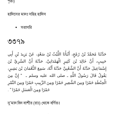
পৃষ্ঠা)
হাদিসের মানঃ
সহিহ হাদিস
সরাসরি
৩৩৭৯
حَدَّثَنَا مُحَمَّدُ بْنُ رُمْحٍ، أَنْبَأَنَا اللَّيْثُ بْنُ سَعْدٍ، عَنْ يَزِيدَ بْنِ أَبِي
حَبِيبٍ، أَنَّ خَالِدَ بْنَ كَثِيرٍ الْهَمْدَانِيَّ، حَدَّثَهُ أَنَّ السَّرِيَّ بْنَ
إِسْمَاعِيلَ حَدَّثَهُ أَنَّ الشَّعْبِيَّ حَدَّثَهُ أَنَّهُ، سَمِعَ النُّعْمَانَ بْنَ بَشِيرٍ،
يَقُولُ قَالَ رَسُولُ اللَّهِ ـ صلى الله عليه وسلم ـ ‏ “‏ إِنَّ مِنَ
الْحِنْطَةِ خَمْرًا وَمِنَ الشَّعِيرِ خَمْرًا وَمِنَ الزَّبِيبِ خَمْرًا وَمِنَ التَّمْرِ
خَمْرًا وَمِنَ الْعَسَلِ خَمْرًا ‏”‏ ‏.‏
নু’মান বিন বাশীর (রাঃ) থেকে বর্ণিতঃ