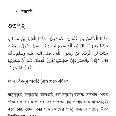
সরাসরি
৩৩৭২
حَدَّثَنَا الْعَبَّاسُ بْنُ عُثْمَانَ الدِّمَشْقِيُّ، حَدَّثَنَا الْوَلِيدُ بْنُ مُسْلِمٍ،
حَدَّثَنَا مُنِيرُ بْنُ الزُّبَيْرِ، أَنَّهُ سَمِعَ عُبَادَةَ بْنَ نُسَىٍّ، يَقُولُ سَمِعْتُ
خَبَّابَ بْنَ الأَرَتِّ، عَنْ رَسُولِ اللَّهِ ـ صلى الله عليه وسلم ـ أَنَّهُ
قَالَ ‏ “‏ إِيَّاكَ وَالْخَمْرَ فَإِنَّ خَطِيئَتَهَا تَفْرَعُ الْخَطَايَا كَمَا أَنَّ شَجَرَتَهَا
تَفْرَعُ الشَّجَرَ ‏”‏ ‏.‏
খাব্বাব ইবনুল আরাত্তি (রাঃ) থেকে বর্ণিতঃ
রাসূলুল্লাহ (সাল্লাল্লাহু ‘আলাইহি ওয়া সাল্লাম) বলেনঃ সাবধান ! শরাব
পরিহার করো। কারণ শরাবের পাপ অন্যান্য পাপাচারকে আওতাভুক্ত
করে নেয়, যেমন তার গাছ (আংঙ্গুর গাছ) অন্যান্য গাছের উপর