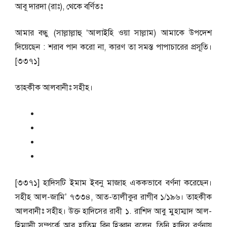
আবূ দারদা (রাঃ), থেকে বর্ণিতঃ
আমার বন্ধু (সাল্লাল্লাহু ‘আলাইহি ওয়া সাল্লাম) আমাকে উপদেশ
দিয়েছেন : শরাব পান করো না, কারণ তা সমস্ত পাপাচারের প্রসূতি।
[৩৩৭১]
তাহকীক আলবানীঃ সহীহ।
[৩৩৭১] হাদিসটি ইমাম ইবনু মাজাহ এককভাবে বর্ণনা করেছেন।
সহীহ আল-জামি’ ৭৩৩৪, আত-তালীকুর রাগীব ১/১৯৬। তাহকীক
আলবানীঃ সহীহ। উক্ত হাদিসের রাবী ১. রাশিদ আবু মুহাম্মাদ আল-
হিম্মানী সম্পর্কে আবু হাতিম বিন হিব্বান বলেন, তিনি হাদিস বর্ণনায়