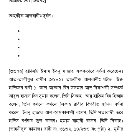
বিস্তারিত হয়। [৩৩৭২]
তাহকীক আলবানীঃ দূর্বল।
[৩৩৭২] হাদিসটি ইমাম ইবনু মাজাহ এককভাবে বর্ণনা করেছেন।
আত-তালীকুর রাগীব ৩/১৮২। তাহকীক আলবানীঃ যইফ। উক্ত
হাদিসের রাবী ১. আল-আব্বাস বিন উসমান আদ-দিমাশকী সম্পর্কে
আবুল হাসান বিন সুমায় বলেন, তিনি সিকাহ। আবু হাতিম বিন হিব্বান
বলেন, তিনি কখনো কখনো সিকাহ রাবীর বিপরীত হাদিস বর্ণনা
করেন। ইবনু হাজার আল-আসকালানী বলেন, তিনি সত্যবাদী তবে
হাদিস বর্ণনায় ভুল করেন। ইমাম যাহাবী বলেন, তিনি সিকাহ।
(তাহযীবুল কামালঃ রাবী নং ৩১৩২, ১৪/২৩৩ নং পৃষ্ঠা) ২. মুনীর