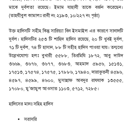
মাঝে দুর্বলতা রয়েছে। ইমাম যাহাবী তাকে বর্জন করেছেন।
(তাহযীবুল কামালঃ রাবী নং ২১৯৩, ১০/২২৭ নং পৃষ্ঠা)
উক্ত হাদিসটি সহীহ কিন্তু সারিয়্যা বিন ইসমাইল এর কারণে সানাদটি
দুর্বল। হাদিসটির ২৫৩ টি শাহিদ হাদিস রয়েছে, ২০ টি খুবই দুর্বল,
৭১ টি দুর্বল, ৭৪ টি হাসান, ৮৮ টি সহীহ হাদিস পাওয়া যায়। তন্মধ্যে
উল্লেখযোগ্য হলঃ বুখারী ৫৫৮৮, তিরমিযি ১৮৭২, আবু দাউদ
৩৬৬৯, ৩৬৭৬, ৩৬৭৭, ৩৬৮৩, আহমাদ ৫৯৫৬, ১৫১৩১,
১৭৫১৩, ১৭৫৭৪, ১৭৫৭৫, ১৭৮৮৬, ১৭৯৪০, দারাকুতনী ৪৫৯৬,
৪৫৯৭, ৪৫৯৯, ৪৬০০, মুসান্নাফ আবদুর রাযযাক ১৩৫৫৫,
১৭০৮০, মু’জামুল আওসাত ১১০৩, ৫৭১২, ৭২৮৫।
হাদিসের মানঃ
সহিহ হাদিস
সরাসরি