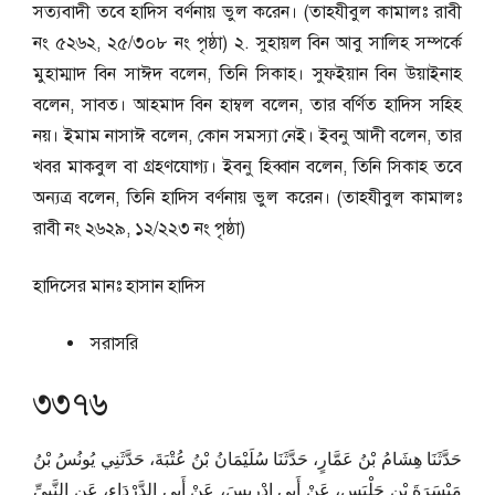
সত্যবাদী তবে হাদিস বর্ণনায় ভুল করেন। (তাহযীবুল কামালঃ রাবী
নং ৫২৬২, ২৫/৩০৮ নং পৃষ্ঠা) ২. সুহায়ল বিন আবু সালিহ সম্পর্কে
মুহাম্মাদ বিন সাঈদ বলেন, তিনি সিকাহ। সুফইয়ান বিন উয়াইনাহ
বলেন, সাবত। আহমাদ বিন হাম্বল বলেন, তার বর্ণিত হাদিস সহিহ
নয়। ইমাম নাসাঈ বলেন, কোন সমস্যা নেই। ইবনু আদী বলেন, তার
খবর মাকবুল বা গ্রহণযোগ্য। ইবনু হিব্বান বলেন, তিনি সিকাহ তবে
অন্যত্র বলেন, তিনি হাদিস বর্ণনায় ভুল করেন। (তাহযীবুল কামালঃ
রাবী নং ২৬২৯, ১২/২২৩ নং পৃষ্ঠা)
হাদিসের মানঃ
হাসান হাদিস
সরাসরি
৩৩৭৬
حَدَّثَنَا هِشَامُ بْنُ عَمَّارٍ، حَدَّثَنَا سُلَيْمَانُ بْنُ عُتْبَةَ، حَدَّثَنِي يُونُسُ بْنُ
مَيْسَرَةَ بْنِ حَلْبَسٍ، عَنْ أَبِي إِدْرِيسَ، عَنْ أَبِي الدَّرْدَاءِ، عَنِ النَّبِيِّ