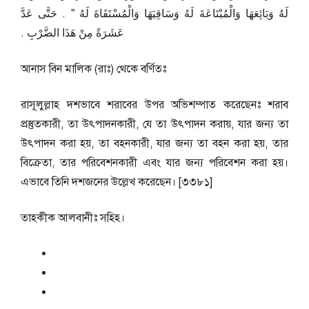
لَهُ وَبَائِعَهَا وَالْمُبْتَاعَةَ لَهُ وَسَاقِيَهَا وَالْمُسْتَقَاةَ لَهُ ‏”‏ ‏.‏ حَتَّى عَدَّ
عَشَرَةً مِنْ هَذَا الضَّرْبِ ‏.‏
আনাস বিন মালিক (রাঃ) থেকে বর্ণিতঃ
রাসূলুল্লাহ দশভাবে শরাবের উপর অভিশম্পাত করেছেনঃ শরাব
প্রস্তুতকারী, তা উৎপাদনকারী, যে তা উৎপাদন করায়, যার জন্য তা
উৎপাদন করা হয়, তা বহনকারী, যার জন্য তা বহন করা হয়, তার
বিক্রেতা, তার পরিবেশনকারী এবং যার জন্য পরিবেশন করা হয়।
এভাবে তিনি দশজনের উল্লেখ করেছেন। [৩৩৮১]
তাহকীক আলবানীঃ সহিহ।