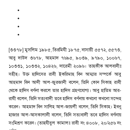
[৩৩৭৮] মুসলিম ১৯৮৫, তিরমিযী ১৮৭৫, নাসায়ী ৫৫৭২, ৫৫৭৩,
আবু দাউদ ৩৬৭৮, আহমাদ ৭৬৯৫, ৯০৩৯, ৯৭৯০, ১০০৬৭,
১০৩৩১, ১০৩৩২, ১০৪২৬, দারেমী ২০৯৬। তাহকীক আলবানীঃ
সহীহ। উক্ত হাদিসের রাবী ইকরিমাহ বিন আম্মার সম্পর্কে আবু
আহমাদ বিন আদী আল-জুরজানী বলেন, তিনি কোন সিকাহ রাবী
থেকে হাদিস বর্ণনা করলে তার হাদিস গ্রহণযোগ্য। আবু হাতিম আর-
রাযী বলেন, তিনি সত্যবাদী তবে হাদিস বর্ণনায় কখনো কখনো সন্দেহ
করেন। আহমাদ বিন সালিহ আল-জায়লী বলেন, তিনি সিকাহ। ইবনু
হাজার আল-আসকালানী বলেন, তিনি সত্যবাদী তবে হাদিস বর্ণনায়
সংমিশ্রণ করেন। (তাহযীবুল কামালঃ রাবী নং ৪০০৮, ২০/২৫৬ নং