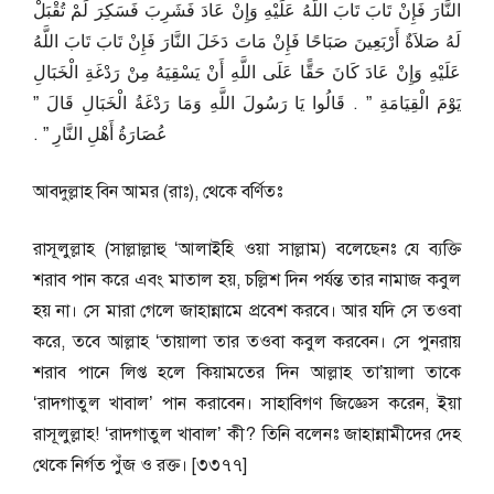
النَّارَ فَإِنْ تَابَ تَابَ اللَّهُ عَلَيْهِ وَإِنْ عَادَ فَشَرِبَ فَسَكِرَ لَمْ تُقْبَلْ
لَهُ صَلاَةٌ أَرْبَعِينَ صَبَاحًا فَإِنْ مَاتَ دَخَلَ النَّارَ فَإِنْ تَابَ تَابَ اللَّهُ
عَلَيْهِ وَإِنْ عَادَ كَانَ حَقًّا عَلَى اللَّهِ أَنْ يَسْقِيَهُ مِنْ رَدْغَةِ الْخَبَالِ
يَوْمَ الْقِيَامَةِ ‏”‏ ‏.‏ قَالُوا يَا رَسُولَ اللَّهِ وَمَا رَدْغَةُ الْخَبَالِ قَالَ ‏”‏
عُصَارَةُ أَهْلِ النَّارِ ‏”‏ ‏.‏
আবদুল্লাহ বিন আমর (রাঃ), থেকে বর্ণিতঃ
রাসূলুল্লাহ (সাল্লাল্লাহু ‘আলাইহি ওয়া সাল্লাম) বলেছেনঃ যে ব্যক্তি
শরাব পান করে এবং মাতাল হয়, চল্লিশ দিন পর্যন্ত তার নামাজ কবুল
হয় না। সে মারা গেলে জাহান্নামে প্রবেশ করবে। আর যদি সে তওবা
করে, তবে আল্লাহ ‘তায়ালা তার তওবা কবুল করবেন। সে পুনরায়
শরাব পানে লিপ্ত হলে কিয়ামতের দিন আল্লাহ তা’য়ালা তাকে
‘রাদগাতুল খাবাল’ পান করাবেন। সাহাবিগণ জিজ্ঞেস করেন, ইয়া
রাসূলুল্লাহ! ‘রাদগাতুল খাবাল’ কী? তিনি বলেনঃ জাহান্নামীদের দেহ
থেকে নির্গত পুঁজ ও রক্ত। [৩৩৭৭]