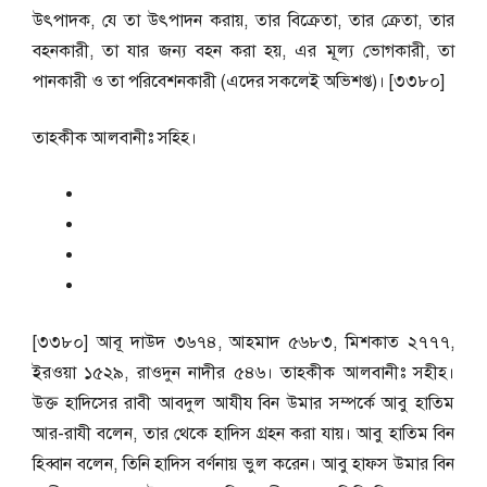
উৎপাদক, যে তা উৎপাদন করায়, তার বিক্রেতা, তার ক্রেতা, তার
বহনকারী, তা যার জন্য বহন করা হয়, এর মূল্য ভোগকারী, তা
পানকারী ও তা পরিবেশনকারী (এদের সকলেই অভিশপ্ত)। [৩৩৮০]
তাহকীক আলবানীঃ সহিহ।
[৩৩৮০] আবূ দাউদ ৩৬৭৪, আহমাদ ৫৬৮৩, মিশকাত ২৭৭৭,
ইরওয়া ১৫২৯, রাওদুন নাদীর ৫৪৬। তাহকীক আলবানীঃ সহীহ।
উক্ত হাদিসের রাবী আবদুল আযীয বিন উমার সম্পর্কে আবু হাতিম
আর-রাযী বলেন, তার থেকে হাদিস গ্রহন করা যায়। আবু হাতিম বিন
হিব্বান বলেন, তিনি হাদিস বর্ণনায় ভুল করেন। আবু হাফস উমার বিন