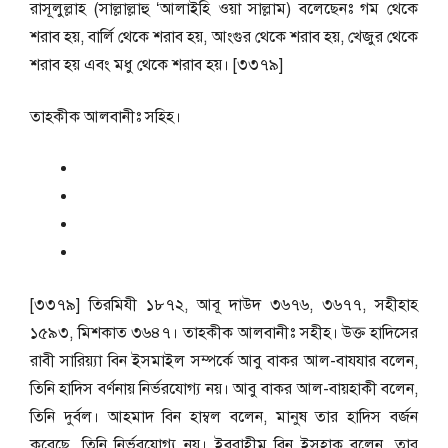
রাসূলুল্লাহ (সাল্লাল্লাহু ‘আলাইহি ওয়া সাল্লাম) বলেছেনঃ গম থেকে
শরাব হয়, বার্লি থেকে শরাব হয়, আংগুর থেকে শরাব হয়, খেজুর থেকে
শরাব হয় এবং মধু থেকে শরাব হয়। [৩৩৭৯]
তাহকীক আলবানীঃ সহিহ।
[৩৩৭৯] তিরমিযী ১৮৭২, আবূ দাউদ ৩৬৭৬, ৩৬৭৭, সহীহাহ
১৫৯৩, মিশকাত ৩৬৪৭। তাহকীক আলবানীঃ সহীহ। উক্ত হাদিসের
রাবী সারিয়্যা বিন ইসমাইল সম্পর্কে আবু বাকর আল-বাযযার বলেন,
তিনি হাদিস বর্ণনায় নির্ভরযোগ্য নয়। আবু বাকর আল-বায়হাকী বলেন,
তিনি দুর্বল। আহমাদ বিন হাম্বল বলেন, মানুষ তার হাদিস বর্জন
করেছে, তিনি নির্ভরযোগ্য নয়। ইবরাহীম বিন ইসহাক বলেন, তার