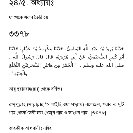
২৪/৫. অধ্যায়ঃ
যা থেকে শরাব তৈরি হয়
৩৩৭৮
حَدَّثَنَا يَزِيدُ بْنُ عَبْدِ اللَّهِ الْيَمَامِيُّ، حَدَّثَنَا عِكْرِمَةُ بْنُ عَمَّارٍ، حَدَّثَنَا
أَبُو كَثِيرٍ السُّحَيْمِيُّ، عَنْ أَبِي هُرَيْرَةَ، قَالَ قَالَ رَسُولُ اللَّهِ ـ
صلى الله عليه وسلم ـ ‏ “‏ الْخَمْرُ مِنْ هَاتَيْنِ الشَّجَرَتَيْنِ النَّخْلَةِ
وَالْعِنَبَةِ ‏”‏ ‏.‏
আবূ হুরায়রাহ(রাঃ) থেকে বর্ণিতঃ
রাসূলুল্লাহ (সাল্লাল্লাহু ‘আলাইহি ওয়া সাল্লাম) বলেছেন, শরাব এ দুটি
গাছ থেকে তৈরী হয়ঃ খেজুর গাছ ও আংগুর গাছ। [৩৩৭৮]
তাহকীক আলবানীঃ সহিহ।