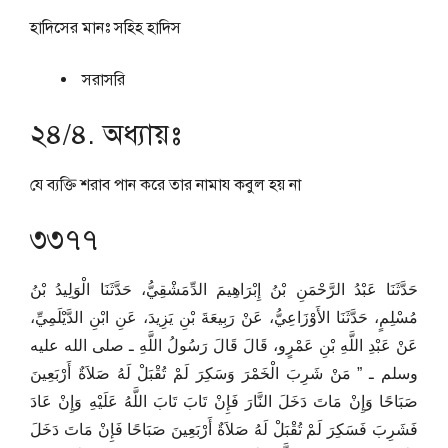
হাদিসের মানঃ
সহিহ হাদিস
সরাসরি
২৪/৪. অধ্যায়ঃ
যে ব্যক্তি শরাব পান করে তার নামায কবুল হয় না
৩৩৭৭
حَدَّثَنَا عَبْدُ الرَّحْمَنِ بْنُ إِبْرَاهِيمَ الدِّمَشْقِيُّ، حَدَّثَنَا الْوَلِيدُ بْنُ
مُسْلِمٍ، حَدَّثَنَا الأَوْزَاعِيُّ، عَنْ رَبِيعَةَ بْنِ يَزِيدَ، عَنِ ابْنِ الدَّيْلَمِيِّ،
عَنْ عَبْدِ اللَّهِ بْنِ عَمْرٍو، قَالَ قَالَ رَسُولُ اللَّهِ ـ صلى الله عليه
وسلم ـ ‏”‏ مَنْ شَرِبَ الْخَمْرَ وَسَكِرَ لَمْ تُقْبَلْ لَهُ صَلاَةٌ أَرْبَعِينَ
صَبَاحًا وَإِنْ مَاتَ دَخَلَ النَّارَ فَإِنْ تَابَ تَابَ اللَّهُ عَلَيْهِ وَإِنْ عَادَ
فَشَرِبَ فَسَكِرَ لَمْ تُقْبَلْ لَهُ صَلاَةٌ أَرْبَعِينَ صَبَاحًا فَإِنْ مَاتَ دَخَلَ