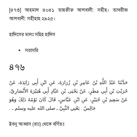
[৪৭৩] আহমাদ ৪০৪১ তাহক্বীক্ব আলবানী: সহীহ। তাখরীজ
আলবানী: সহীহাহ ২৯২৫।
হাদিসের মানঃ
সহিহ হাদিস
সরাসরি
৪৭৬
حَدَّثَنَا عَبْدُ اللَّهِ بْنُ عَامِرِ بْنِ زُرَارَةَ، عَنِ ابْنِ أَبِي زَائِدَةَ، عَنْ
حُرَيْثِ بْنِ أَبِي مَطَرٍ، عَنْ يَحْيَى بْنِ عَبَّادٍ أَبِي هُبَيْرَةَ الأَنْصَارِيِّ،
عَنْ سَعِيدِ بْنِ جُبَيْرٍ، عَنِ ابْنِ عَبَّاسٍ، قَالَ كَانَ نَوْمُهُ ذَلِكَ وَهُوَ
جَالِسٌ ‏.‏ يَعْنِي النَّبِيَّ ـ صلى الله عليه وسلم ـ ‏.‏
ইবনু আব্বাস (রাঃ) থেকে বর্ণিতঃ