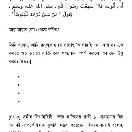
أَبِي أَيُّوبَ، قَالَ سَمِعْتُ رَسُولَ اللَّهِ ـ صلى الله عليه وسلم ـ
يَقُولُ ‏ “‏ مَنْ مَسَّ فَرْجَهُ فَلْيَتَوَضَّأْ ‏”‏ ‏.‏
আবূ আয়্যূব (রাঃ) থেকে বর্ণিতঃ
তিনি বলেন, আমি রসূলুল্লাহ (সাল্লাল্লাহু ‘আলাইহি ওয়া সাল্লাম) -কে
বলতে শুনেছিঃ যে ব্যক্তি তার লজ্জাস্থান স্পর্শ করলো সে যেন উযু
করে। [৪৮০]
[৪৮০] সহীহ লিগাইরিহী। উক্ত হাদিসের রাবী ১. সুফইয়ান বিন
ওয়াকী সম্পর্কে ইমাম বুখারী মন্তব্য করেছেন। ইমাম নাসাঈ বলেন,