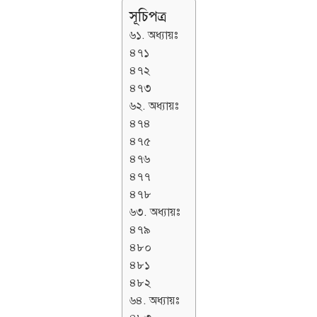
সূচিপত্র
৬১. অধ্যায়ঃ
৪৭১
৪৭২
৪৭৩
৬২. অধ্যায়ঃ
৪৭৪
৪৭৫
৪৭৬
৪৭৭
৪৭৮
৬৩. অধ্যায়ঃ
৪৭৯
৪৮০
৪৮১
৪৮২
৬৪. অধ্যায়ঃ