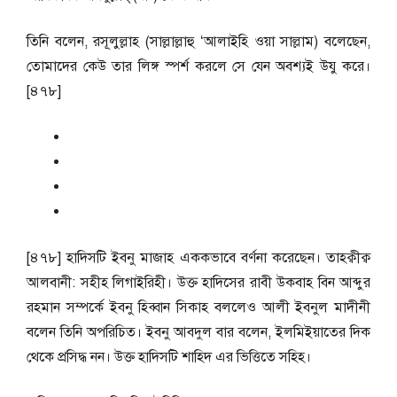
তিনি বলেন, রসূলুল্লাহ (সাল্লাল্লাহু ‘আলাইহি ওয়া সাল্লাম) বলেছেন,
তোমাদের কেউ তার লিঙ্গ স্পর্শ করলে সে যেন অবশ্যই উযু করে।
[৪৭৮]
[৪৭৮] হাদিসটি ইবনু মাজাহ এককভাবে বর্ণনা করেছেন। তাহক্বীক্ব
আলবানী: সহীহ লিগাইরিহী। উক্ত হাদিসের রাবী উকবাহ বিন আব্দুর
রহমান সম্পর্কে ইবনু হিব্বান সিকাহ বললেও আলী ইবনুল মাদীনী
বলেন তিনি অপরিচিত। ইবনু আবদুল বার বলেন, ইলমিইয়াতের দিক
থেকে প্রসিদ্ধ নন। উক্ত হাদিসটি শাহিদ এর ভিত্তিতে সহিহ।