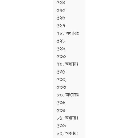
৫২৪
৫২৫
৫২৬
৫২৭
৭৮. অধ্যায়ঃ
৫২৮
৫২৯
৫৩০
৭৯. অধ্যায়ঃ
৫৩১
৫৩২
৫৩৩
৮০. অধ্যায়ঃ
৫৩৪
৫৩৫
৮১. অধ্যায়ঃ
৫৩৬
৮২. অধ্যায়ঃ