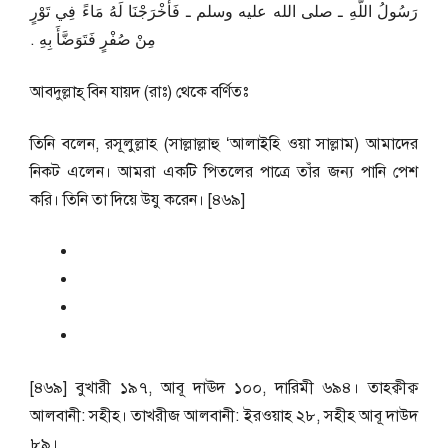
رَسُولُ اللَّهِ ـ صلى الله عليه وسلم ـ فَأَخْرَجْنَا لَهُ مَاءً فِي تَوْرٍ
مِنْ صُفْرٍ فَتَوَضَّأَ بِهِ ‏.‏
আবদুল্লাহ্ বিন যায়দ (রাঃ) থেকে বর্ণিতঃ
তিনি বলেন, রসূলুল্লাহ (সাল্লাল্লাহু ‘আলাইহি ওয়া সাল্লাম) আমাদের
নিকট এলেন। আমরা একটি পিতলের পাত্রে তাঁর জন্য পানি পেশ
করি। তিনি তা দিয়ে উযু করেন। [৪৬৯]
[৪৬৯] বুখারী ১৯৭, আবূ দাঊদ ১০০, দারিমী ৬৯৪। তাহক্বীক্ব
আলবানী: সহীহ। তাখরীজ আলবানী: ইরওয়াহ ২৮, সহীহ আবূ দাউদ
৮৯।