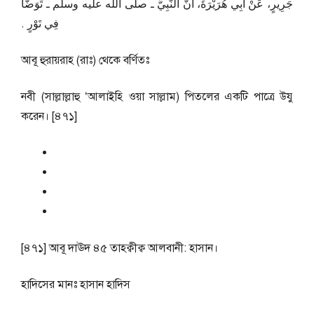
جَرِيرٍ، عَنْ أَبِي هُرَيْرَةَ، أَنَّ النَّبِيَّ ـ صلى الله عليه وسلم ـ تَوَضَّأَ
فِي تَوْرٍ ‏.‏
আবূ হুরায়রাহ (রাঃ) থেকে বর্ণিতঃ
নবী (সাল্লাল্লাহু ‘আলাইহি ওয়া সাল্লাম) পিতলের একটি পাত্রে উযু
করেন। [৪৭১]
[৪৭১] আবূ দাঊদ ৪৫ তাহক্বীক্ব আলবানী: হাসান।
হাদিসের মানঃ
হাসান হাদিস