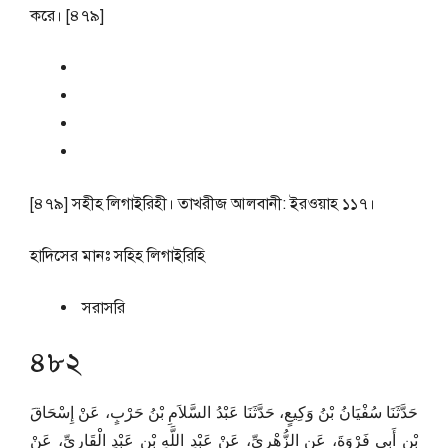
করে। [৪৭৯]
[৪৭৯] সহীহ লিগাইরিহী। তাখরীজ আলবানী: ইরওয়াহ ১১৭।
হাদিসের মানঃ
সহিহ লিগাইরিহি
সরাসরি
৪৮২
حَدَّثَنَا سُفْيَانُ بْنُ وَكِيعٍ، حَدَّثَنَا عَبْدُ السَّلاَمِ بْنُ حَرْبٍ، عَنْ إِسْحَاقَ
بْنِ أَبِي فَرْوَةَ، عَنِ الزُّهْرِيِّ، عَنْ عَبْدِ اللَّهِ بْنِ عَبْدٍ الْقَارِيِّ، عَنْ