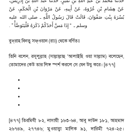
حَدَّثَنَا مُحَمَّدُ بْنُ عَبْدِ اللَّهِ بْنِ نُمَيْرٍ، حَدَّثَنَا عَبْدُ اللَّهِ بْنُ إِدْرِيسَ،
عَنْ هِشَامِ بْنِ عُرْوَةَ، عَنْ أَبِيهِ، عَنْ مَرْوَانَ بْنِ الْحَكَمِ، عَنْ
بُسْرَةَ بِنْتِ صَفْوَانَ، قَالَتْ قَالَ رَسُولُ اللَّهِ ـ صلى الله عليه
وسلم ـ ‏ “‏ إِذَا مَسَّ أَحَدُكُمْ ذَكَرَهُ فَلْيَتَوَضَّأْ ‏”‏ ‏.‏
বুস্‌রাহ বিনতু সফ্ওয়ান (রাঃ) থেকে বর্ণিতঃ
তিনি বলেন, রসূলুল্লাহ (সাল্লাল্লাহু ‘আলাইহি ওয়া সাল্লাম) বলেছেন,
তোমাদের কেউ তার লিঙ্গ স্পর্শ করলে সে যেন উযু করে। [৪৭৭]
[৪৭৭] তিরমিযী ৮২, নাসায়ী ১৬৩-৬৪, আবূ দাঊদ ১৮১, আহমাদ
২৬৭৪৯, ২৭৭৪৬; মুওয়াত্ত্বা মালিক ৯১, দারিমী ৭২৪-২৫।