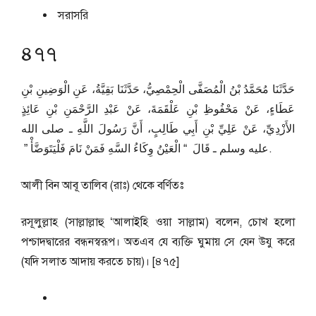
সরাসরি
৪৭৭
حَدَّثَنَا مُحَمَّدُ بْنُ الْمُصَفَّى الْحِمْصِيُّ، حَدَّثَنَا بَقِيَّةُ، عَنِ الْوَضِينِ بْنِ
عَطَاءٍ، عَنْ مَحْفُوظِ بْنِ عَلْقَمَةَ، عَنْ عَبْدِ الرَّحْمَنِ بْنِ عَائِذٍ
الأَزْدِيِّ، عَنْ عَلِيِّ بْنِ أَبِي طَالِبٍ، أَنَّ رَسُولَ اللَّهِ ـ صلى الله
عليه وسلم ـ قَالَ ‏ “‏ الْعَيْنُ وِكَاءُ السَّهِ فَمَنْ نَامَ فَلْيَتَوَضَّأْ ‏”‏ ‏.
আলী বিন আবূ তালিব (রাঃ) থেকে বর্ণিতঃ
রসূলুল্লাহ (সাল্লাল্লাহু ‘আলাইহি ওয়া সাল্লাম) বলেন, চোখ হলো
পশ্চাদদ্বারের বন্ধনস্বরূপ। অতএব যে ব্যক্তি ঘুমায় সে যেন উযু করে
(যদি সলাত আদায় করতে চায়)। [৪৭৫]