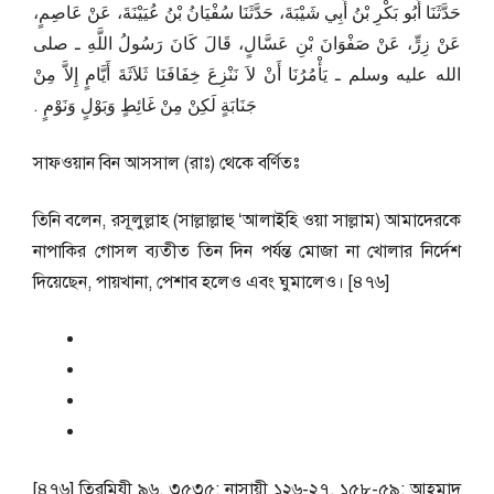
حَدَّثَنَا أَبُو بَكْرِ بْنُ أَبِي شَيْبَةَ، حَدَّثَنَا سُفْيَانُ بْنُ عُيَيْنَةَ، عَنْ عَاصِمٍ،
عَنْ زِرٍّ، عَنْ صَفْوَانَ بْنِ عَسَّالٍ، قَالَ كَانَ رَسُولُ اللَّهِ ـ صلى
الله عليه وسلم ـ يَأْمُرُنَا أَنْ لاَ نَنْزِعَ خِفَافَنَا ثَلاَثَةَ أَيَّامٍ إِلاَّ مِنْ
جَنَابَةٍ لَكِنْ مِنْ غَائِطٍ وَبَوْلٍ وَنَوْمٍ ‏.‏
সাফওয়ান বিন আসসাল (রাঃ) থেকে বর্ণিতঃ
তিনি বলেন, রসূলুল্লাহ (সাল্লাল্লাহু ‘আলাইহি ওয়া সাল্লাম) আমাদেরকে
নাপাকির গোসল ব্যতীত তিন দিন পর্যন্ত মোজা না খোলার নির্দেশ
দিয়েছেন, পায়খানা, পেশাব হলেও এবং ঘুমালেও। [৪৭৬]
[৪৭৬] তিরমিযী ৯৬, ৩৫৩৫; নাসায়ী ১২৬-২৭, ১৫৮-৫৯; আহমাদ