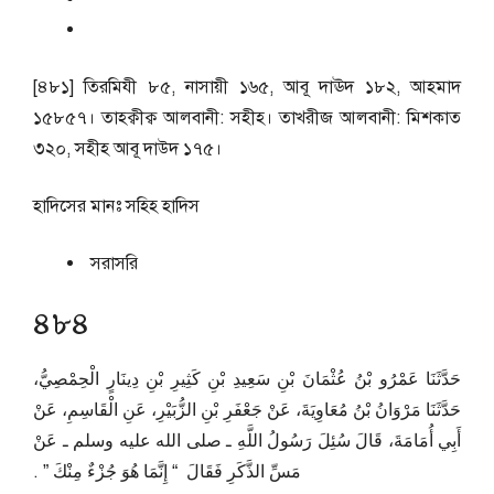
[৪৮১] তিরমিযী ৮৫, নাসায়ী ১৬৫, আবূ দাঊদ ১৮২, আহমাদ
১৫৮৫৭। তাহক্বীক্ব আলবানী: সহীহ। তাখরীজ আলবানী: মিশকাত
৩২০, সহীহ আবূ দাউদ ১৭৫।
হাদিসের মানঃ
সহিহ হাদিস
সরাসরি
৪৮৪
حَدَّثَنَا عَمْرُو بْنُ عُثْمَانَ بْنِ سَعِيدِ بْنِ كَثِيرِ بْنِ دِينَارٍ الْحِمْصِيُّ،
حَدَّثَنَا مَرْوَانُ بْنُ مُعَاوِيَةَ، عَنْ جَعْفَرِ بْنِ الزُّبَيْرِ، عَنِ الْقَاسِمِ، عَنْ
أَبِي أُمَامَةَ، قَالَ سُئِلَ رَسُولُ اللَّهِ ـ صلى الله عليه وسلم ـ عَنْ
مَسِّ الذَّكَرِ فَقَالَ ‏ “‏ إِنَّمَا هُوَ جُزْءٌ مِنْكَ ‏”‏ ‏.‏