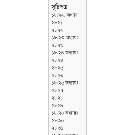
সূচিপত্র
১৮/২২. অধ্যায়:
২৮২১
২৮২২
১৮/২৩ অধ্যায়ঃ
২৮২৩
১৮/২৪ অধ্যায়ঃ
২৮২৪
২৮২৫
২৮২৬
১৮/২৫ অধ্যায়ঃ
২৮২৭
২৮২৮
২৮২৯
১৮/২৬ অধ্যায়ঃ
২৮৩০
২৮৩১