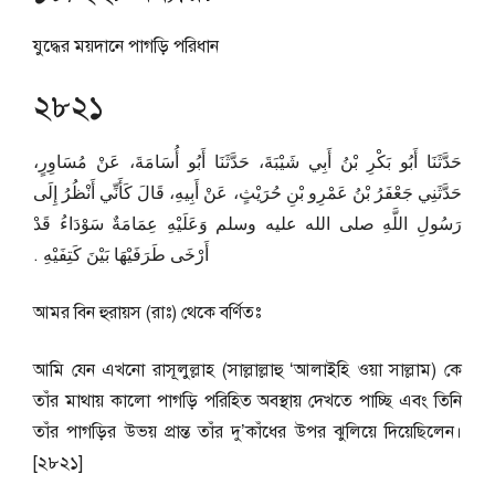
যুদ্ধের ময়দানে পাগড়ি পরিধান
২৮২১
حَدَّثَنَا أَبُو بَكْرِ بْنُ أَبِي شَيْبَةَ، حَدَّثَنَا أَبُو أُسَامَةَ، عَنْ مُسَاوِرٍ،
حَدَّثَنِي جَعْفَرُ بْنُ عَمْرِو بْنِ حُرَيْثٍ، عَنْ أَبِيهِ، قَالَ كَأَنِّي أَنْظُرُ إِلَى
رَسُولِ اللَّهِ صلى الله عليه وسلم وَعَلَيْهِ عِمَامَةٌ سَوْدَاءُ قَدْ
أَرْخَى طَرَفَيْهَا بَيْنَ كَتِفَيْهِ ‏.‏
আমর বিন হুরায়স (রাঃ) থেকে বর্ণিতঃ
আমি যেন এখনো রাসূলুল্লাহ (সাল্লাল্লাহু ‘আলাইহি ওয়া সাল্লাম) কে
তাঁর মাথায় কালো পাগড়ি পরিহিত অবস্থায় দেখতে পাচ্ছি এবং তিনি
তাঁর পাগড়ির উভয় প্রান্ত তাঁর দু’কাঁধের উপর ঝুলিয়ে দিয়েছিলেন।
[২৮২১]