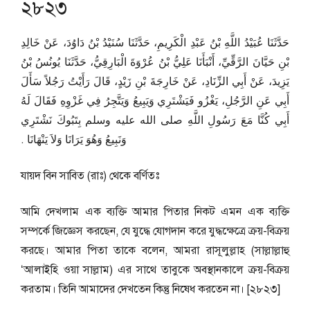
২৮২৩
حَدَّثَنَا عُبَيْدُ اللَّهِ بْنُ عَبْدِ الْكَرِيمِ، حَدَّثَنَا سُنَيْدُ بْنُ دَاوُدَ، عَنْ خَالِدِ
بْنِ حَيَّانَ الرَّقِّيِّ، أَنْبَأَنَا عَلِيُّ بْنُ عُرْوَةَ الْبَارِقِيُّ، حَدَّثَنَا يُونُسُ بْنُ
يَزِيدَ، عَنْ أَبِي الزِّنَادِ، عَنْ خَارِجَةَ بْنِ زَيْدٍ، قَالَ رَأَيْتُ رَجُلاً سَأَلَ
أَبِي عَنِ الرَّجُلِ، يَغْزُو فَيَشْتَرِي وَيَبِيعُ وَيَتَّجِرُ فِي غَزْوِهِ فَقَالَ لَهُ
أَبِي كُنَّا مَعَ رَسُولِ اللَّهِ صلى الله عليه وسلم بِتَبُوكَ نَشْتَرِي
وَنَبِيعُ وَهُوَ يَرَانَا وَلاَ يَنْهَانَا ‏.‏
যায়দ বিন সাবিত (রাঃ) থেকে বর্ণিতঃ
আমি দেখলাম এক ব্যক্তি আমার পিতার নিকট এমন এক ব্যক্তি
সম্পর্কে জিজ্ঞেস করছেন, যে যুদ্ধে যোগদান করে যুদ্ধক্ষেত্রে ক্রয়-বিক্রয়
করছে। আমার পিতা তাকে বলেন, আমরা রাসূলুল্লাহ (সাল্লাল্লাহু
‘আলাইহি ওয়া সাল্লাম) এর সাথে তাবুকে অবস্থানকালে ক্রয়-বিক্রয়
করতাম। তিনি আমাদের দেখতেন কিন্তু নিষেধ করতেন না। [২৮২৩]