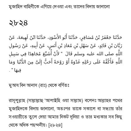
মুজাহিদ বাহিনীকে এগিয়ে দেওয়া এবং তাদের বিদায় জানানো
২৮২৪
حَدَّثَنَا جَعْفَرُ بْنُ مُسَافِرٍ، حَدَّثَنَا أَبُو الأَسْوَدِ، حَدَّثَنَا ابْنُ لَهِيعَةَ، عَنْ
زَبَّانَ بْنِ فَائِدٍ، عَنْ سَهْلِ بْنِ مُعَاذِ بْنِ أَنَسٍ، عَنْ أَبِيهِ، عَنْ رَسُولِ
اللَّهِ صلى الله عليه وسلم قَالَ ‏ “‏ لأَنْ أُشَيِّعَ مُجَاهِدًا فِي سَبِيلِ
اللَّهِ فَأَكُفَّهُ عَلَى رَحْلِهِ غَدْوَةً أَوْ رَوْحَةً أَحَبُّ إِلَىَّ مِنَ الدُّنْيَا وَمَا
فِيهَا ‏”‏ ‏.‏
মুআয বিন আনাস (রাঃ) থেকে বর্ণিতঃ
রাসূলুল্লাহ (সাল্লাল্লাহু ‘আলাইহি ওয়া সাল্লাম) বলেনঃ আল্লাহর পথের
মুজাহিদকে বিদায় জানানো, অতঃপর তাকে সকালে বা সন্ধ্যায় তাঁর
সওয়ারীতে তুলে দেয়া আমার নিকট দুনিয়া ও তার মধ্যকার সব কিছু
থেকে অধিক পছন্দনীয়। [২৮২৪]