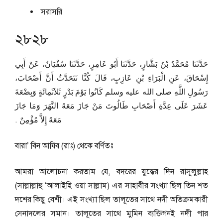
সরাসরি
২৮২৮
حَدَّثَنَا مُحَمَّدُ بْنُ بَشَّارٍ، حَدَّثَنَا أَبُو عَامِرٍ، حَدَّثَنَا سُفْيَانُ، عَنْ أَبِي
إِسْحَاقَ، عَنِ الْبَرَاءِ بْنِ عَازِبٍ، قَالَ كُنَّا نَتَحَدَّثُ أَنَّ أَصْحَابَ،
رَسُولِ اللَّهِ صلى الله عليه وسلم كَانُوا يَوْمَ بَدْرٍ ثَلاَثَمِائَةٍ وَبِضْعَةَ
عَشَرَ عَلَى عِدَّةِ أَصْحَابِ طَالُوتَ مَنْ جَازَ مَعَهُ النَّهَرَ وَمَا جَازَ
مَعَهُ إِلاَّ مُؤْمِنٌ ‏.‏
বারা’ বিন আযিব (রাঃ) থেকে বর্ণিতঃ
আমরা আলোচনা করতাম যে, বদরের যুদ্ধের দিন রাসূলুল্লাহ
(সাল্লাল্লাহু ‘আলাইহি ওয়া সাল্লাম) এর সাহাবীর সংখ্যা ছিল তিন শত
দশের কিছু বেশী। এই সংখ্যা ছিল তালূতের সাথে নদী অতিক্রমকারী
সেনাদলের সমান। তালূতের সাথে মুমিন ব্যক্তিগনই নদী পার