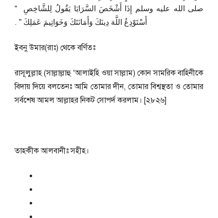
صلى الله عليه وسلم إِذَا أَشْخَصَ السَّرَايَا يَقُولُ لِلشَّاخِصِ ‏ “‏
أَسْتَوْدِعُ اللَّهَ دِينَكَ وَأَمَانَتَكَ وَخَوَاتِيمَ عَمَلِكَ ‏”‏ ‏.‏
ইবনু উমার(রাঃ) থেকে বর্ণিতঃ
রাসূলুল্লাহ (সাল্লাল্লাহু ‘আলাইহি ওয়া সাল্লাম) কোন সামরিক বাহিনীকে
বিদায় দিয়ে বলতেনঃ আমি তোমার দীন, তোমার বিশ্বস্থতা ও তোমার
সর্বশেষ আমল আল্লাহর নিকট সোপর্দ করলাম। [২৮২৬]
তাহকীক আলবানীঃ সহীহ।