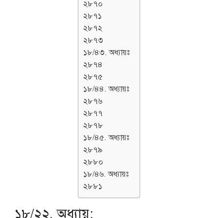
২৮৭০
২৮৭১
২৮৭২
২৮৭৩
১৮/৪৩. অধ্যায়ঃ
২৮৭৪
২৮৭৫
১৮/৪৪. অধ্যায়ঃ
২৮৭৬
২৮৭৭
২৮৭৮
১৮/৪৫. অধ্যায়ঃ
২৮৭৯
২৮৮০
১৮/৪৬. অধ্যায়ঃ
২৮৮১
১৮/২২. অধ্যায়: