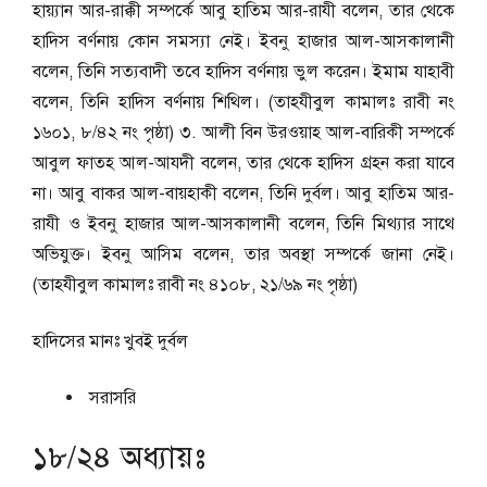
হায়্যান আর-রাক্কী সম্পর্কে আবু হাতিম আর-রাযী বলেন, তার থেকে
হাদিস বর্ণনায় কোন সমস্যা নেই। ইবনু হাজার আল-আসকালানী
বলেন, তিনি সত্যবাদী তবে হাদিস বর্ণনায় ভুল করেন। ইমাম যাহাবী
বলেন, তিনি হাদিস বর্ণনায় শিথিল। (তাহযীবুল কামালঃ রাবী নং
১৬০১, ৮/৪২ নং পৃষ্ঠা) ৩. আলী বিন উরওয়াহ আল-বারিকী সম্পর্কে
আবুল ফাতহ আল-আযদী বলেন, তার থেকে হাদিস গ্রহন করা যাবে
না। আবু বাকর আল-বায়হাকী বলেন, তিনি দুর্বল। আবু হাতিম আর-
রাযী ও ইবনু হাজার আল-আসকালানী বলেন, তিনি মিথ্যার সাথে
অভিযুক্ত। ইবনু আসিম বলেন, তার অবস্থা সম্পর্কে জানা নেই।
(তাহযীবুল কামালঃ রাবী নং ৪১০৮, ২১/৬৯ নং পৃষ্ঠা)
হাদিসের মানঃ
খুবই দুর্বল
সরাসরি
১৮/২৪ অধ্যায়ঃ