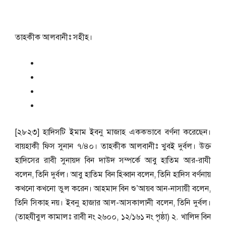
তাহকীক আলবানীঃ সহীহ।
[২৮২৩] হাদিসটি ইমাম ইবনু মাজাহ এককভাবে বর্ণনা করেছেন।
বায়হাকী ফিস সুনান ৭/৪০। তাহকীক আলবানীঃ খুবই দুর্বল। উক্ত
হাদিসের রাবী সুনায়দ বিন দাউদ সম্পর্কে আবু হাতিম আর-রাযী
বলেন, তিনি দুর্বল। আবু হাতিম বিন হিব্বান বলেন, তিনি হাদিস বর্ণনায়
কখনো কখনো ভুল করেন। আহমাদ বিন শু’আয়ব আন-নাসায়ী বলেন,
তিনি সিকাহ নয়। ইবনু হাজার আল-আসকালানী বলেন, তিনি দুর্বল।
(তাহযীবুল কামালঃ রাবী নং ২৬০০, ১২/১৬১ নং পৃষ্ঠা) ২. খালিদ বিন