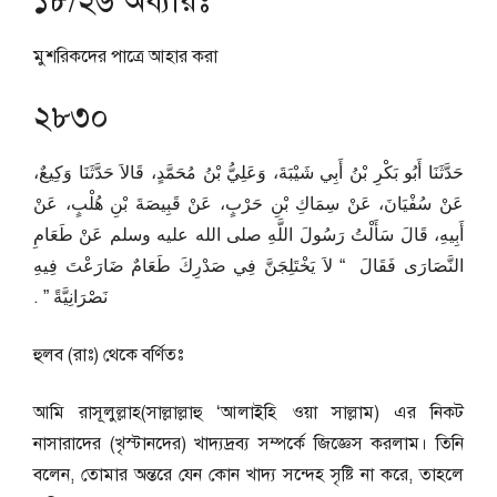
১৮/২৬ অধ্যায়ঃ
মুশরিকদের পাত্রে আহার করা
২৮৩০
حَدَّثَنَا أَبُو بَكْرِ بْنُ أَبِي شَيْبَةَ، وَعَلِيُّ بْنُ مُحَمَّدٍ، قَالاَ حَدَّثَنَا وَكِيعٌ،
عَنْ سُفْيَانَ، عَنْ سِمَاكِ بْنِ حَرْبٍ، عَنْ قَبِيصَةَ بْنِ هُلْبٍ، عَنْ
أَبِيهِ، قَالَ سَأَلْتُ رَسُولَ اللَّهِ صلى الله عليه وسلم عَنْ طَعَامِ
النَّصَارَى فَقَالَ ‏ “‏ لاَ يَخْتَلِجَنَّ فِي صَدْرِكَ طَعَامٌ ضَارَعْتَ فِيهِ
نَصْرَانِيَّةً ‏”‏ ‏.‏
হুলব (রাঃ) থেকে বর্ণিতঃ
আমি রাসূলুল্লাহ(সাল্লাল্লাহু ‘আলাইহি ওয়া সাল্লাম) এর নিকট
নাসারাদের (খৃস্টানদের) খাদ্যদ্রব্য সম্পর্কে জিজ্ঞেস করলাম। তিনি
বলেন, তোমার অন্তরে যেন কোন খাদ্য সন্দেহ সৃষ্টি না করে, তাহলে