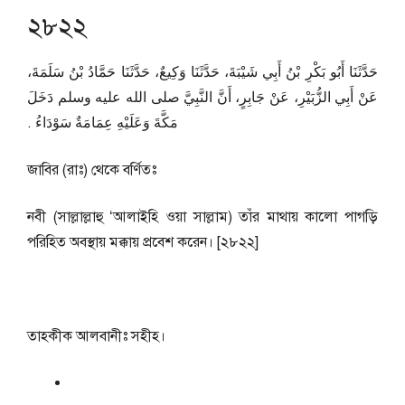
২৮২২
حَدَّثَنَا أَبُو بَكْرِ بْنُ أَبِي شَيْبَةَ، حَدَّثَنَا وَكِيعٌ، حَدَّثَنَا حَمَّادُ بْنُ سَلَمَةَ،
عَنْ أَبِي الزُّبَيْرِ، عَنْ جَابِرٍ، أَنَّ النَّبِيَّ صلى الله عليه وسلم دَخَلَ
مَكَّةَ وَعَلَيْهِ عِمَامَةٌ سَوْدَاءُ ‏.‏
জাবির (রাঃ) থেকে বর্ণিতঃ
নবী (সাল্লাল্লাহু ‘আলাইহি ওয়া সাল্লাম) তাঁর মাথায় কালো পাগড়ি
পরিহিত অবস্থায় মক্কায় প্রবেশ করেন। [২৮২২]
তাহকীক আলবানীঃ সহীহ।