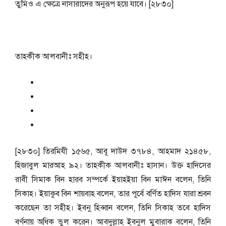
তুমিও এ ক্ষেত্রে নাসারাদের অনুরূপ হয়ে যাবে। [২৮৩০]
তাহকীক আলবানীঃ সহীহ।
[২৮৩০] তিরমিযী ১৫৬৫, আবূ দাউদ ৩৭৮৪, আহমাদ ২১৪৫৮,
হিজাবুল মারআহ ৯২। তাহকীক আলবানীঃ হাসান। উক্ত হাদিসের
রাবী সিমাক বিন হারব সম্পর্কে ইয়াহইয়া বিন মাঈন বলেন, তিনি
সিকাহ। ইয়াকুব বিন শায়বাহ বলেন, তার পূর্বে বর্ণিত হাদিস যারা শ্রবন
করেছেন তা সহীহ। ইবনু হিব্বান বলেন, তিনি সিকাহ তবে হাদিস
বর্ণনায় অধিক ভুল করেন। আবদুল্লাহ ইবনুল মুবারাক বলেন, তিনি