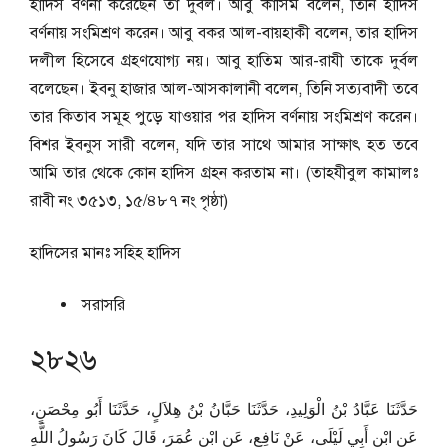
হাদিস বর্ণনা করেছেন তা দুর্বল। আবু কাসিম বলেন, তিনি হাদিস
বর্ণনায় সংমিশ্রণ করেন। আবু বকর আল-বায়হাকী বলেন, তার হাদিস
দলীল হিসেবে গ্রহণযোগ্য নয়। আবু হাতিম আর-রাযী তাকে দুর্বল
বলেছেন। ইবনু হাজার আল-আসকালানী বলেন, তিনি সত্যবাদী তবে
তার কিতাব সমূহ পুড়ে যাওয়ার পর হাদিস বর্ণনায় সংমিশ্রণ করেন।
বিশর ইবনুস সারী বলেন, যদি তার সাথে আমার সাক্ষাৎ হত তবে
আমি তার থেকে কোন হাদিস গ্রহন করতাম না। (তাহযীবুল কামালঃ
রাবী নং ৩৫১৩, ১৫/৪৮৭ নং পৃষ্ঠা)
হাদিসের মানঃ
সহিহ হাদিস
সরাসরি
২৮২৬
حَدَّثَنَا عَبَّادُ بْنُ الْوَلِيدِ، حَدَّثَنَا حَبَّانُ بْنُ هِلاَلٍ، حَدَّثَنَا أَبُو مِحْصَنٍ،
عَنِ ابْنِ أَبِي لَيْلَى، عَنْ نَافِعٍ، عَنِ ابْنِ عُمَرَ، قَالَ كَانَ رَسُولُ اللَّهِ