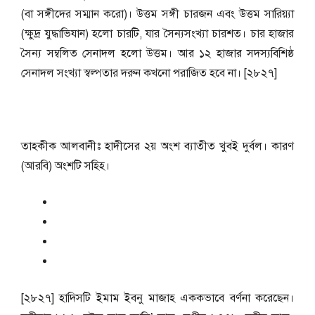
(বা সঙ্গীদের সম্মান করো)। উত্তম সঙ্গী চারজন এবং উত্তম সারিয়্যা
(ক্ষুদ্র যুদ্ধাভিযান) হলো চারটি, যার সৈন্যসংখ্যা চারশত। চার হাজার
সৈন্য সম্বলিত সেনাদল হলো উত্তম। আর ১২ হাজার সদস্যবিশিষ্ঠ
সেনাদল সংখ্যা স্বল্পতার দরুন কখনো পরাজিত হবে না। [২৮২৭]
তাহকীক আলবানীঃ হাদীসের ২য় অংশ ব্যাতীত খুবই দুর্বল। কারণ
(আরবি) অংশটি সহিহ।
[২৮২৭] হাদিসটি ইমাম ইবনু মাজাহ এককভাবে বর্ণনা করেছেন।