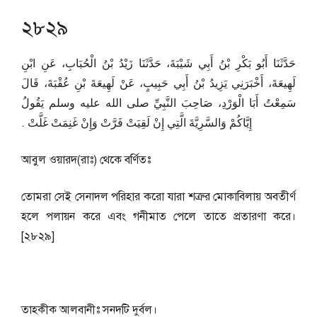
২৮২৯
حَدَّثَنَا أَبُو بَكْرِ بْنُ أَبِي شَيْبَةَ، حَدَّثَنَا زَيْدُ بْنُ الْحُبَابِ، عَنِ ابْنِ
لَهِيعَةَ، أَخْبَرَنِي يَزِيدُ بْنُ أَبِي حَبِيبٍ، عَنْ لَهِيعَةَ بْنِ عُقْبَةَ، قَالَ
سَمِعْتُ أَبَا الْوَرْدِ، صَاحِبَ النَّبِيِّ صلى الله عليه وسلم يَقُولُ
إِيَّاكُمْ وَالسَّرِيَّةَ الَّتِي إِنْ لَقِيَتْ فَرَّتْ وَإِنْ غَنِمَتْ غَلَّتْ ‏.‏
আবুল ওয়ারদ(রাঃ) থেকে বর্ণিতঃ
তোমরা সেই সেনাদল পরিহার করো যারা শত্রুর মোকাবিলায় অবতীর্ণ
হলে পলায়ন করে এবং গনীমাত পেলে তাতে প্রতারণা করে।
[২৮২৯]
তাহকীক আলবানীঃ সনদটি দুর্বল।