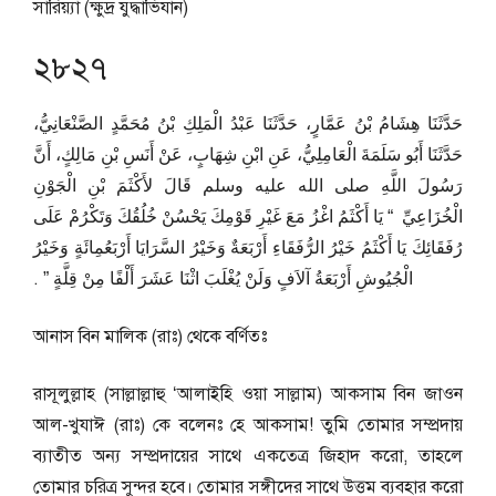
সারিয়্যা (ক্ষুদ্র যুদ্ধাভিযান)
২৮২৭
حَدَّثَنَا هِشَامُ بْنُ عَمَّارٍ، حَدَّثَنَا عَبْدُ الْمَلِكِ بْنُ مُحَمَّدٍ الصَّنْعَانِيُّ،
حَدَّثَنَا أَبُو سَلَمَةَ الْعَامِلِيُّ، عَنِ ابْنِ شِهَابٍ، عَنْ أَنَسِ بْنِ مَالِكٍ، أَنَّ
رَسُولَ اللَّهِ صلى الله عليه وسلم قَالَ لأَكْثَمَ بْنِ الْجَوْنِ
الْخُزَاعِيِّ ‏ “‏ يَا أَكْثَمُ اغْزُ مَعَ غَيْرِ قَوْمِكَ يَحْسُنْ خُلُقُكَ وَتَكْرُمْ عَلَى
رُفَقَائِكَ يَا أَكْثَمُ خَيْرُ الرُّفَقَاءِ أَرْبَعَةٌ وَخَيْرُ السَّرَايَا أَرْبَعُمِائَةٍ وَخَيْرُ
الْجُيُوشِ أَرْبَعَةُ آلاَفٍ وَلَنْ يُغْلَبَ اثْنَا عَشَرَ أَلْفًا مِنْ قِلَّةٍ ‏”‏ ‏.‏
আনাস বিন মালিক (রাঃ) থেকে বর্ণিতঃ
রাসূলুল্লাহ (সাল্লাল্লাহু ‘আলাইহি ওয়া সাল্লাম) আকসাম বিন জাওন
আল-খুযাঈ (রাঃ) কে বলেনঃ হে আকসাম! তুমি তোমার সম্প্রদায়
ব্যাতীত অন্য সম্প্রদায়ের সাথে একত্ত্রে জিহাদ করো, তাহলে
তোমার চরিত্র সুন্দর হবে। তোমার সঙ্গীদের সাথে উত্তম ব্যবহার করো