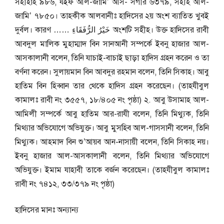
সহীহাহ ৯৮৬, যইফ আল-জামি’ আস- সগীর ৬৩৭৯, সহীহ আল-
জামি’ ৭৮৫০। তাহকীক আলবানীঃ হাদিসের ২য় অংশ ব্যাতিত খুবই
দুর্বল। কারণ …… خَيْرُ الرُّفَقَاءِ অংশটি সহীহ। উক্ত হাদিসের রাবী
আবদুল মালিক মুহাম্মাদ বিন সানআনী সম্পর্কে ইবনু হাজার আল-
আসকালানী বলেন, তিনি যাচাই-বাচাই ছাড়া হাদিস গ্রহন করেন ও তা
বর্ণনা করেন। সুলায়মান বিন আবদুর রহমান বলেন, তিনি সিকাহ। আবু
হাতিম বিন হিব্বান তার থেকে হাদিস গ্রহন করেছেন। (তাহযীবুল
কামালঃ রাবী নং ৩৫৫৭, ১৮/৪০৫ নং পৃষ্ঠা) ২. আবু উসামাহ আল-
আমিলী সম্পর্কে আবু হাতিম আর-রাযী বলেন, তিনি মিথ্যুক, তিনি
মিথ্যার অভিযোগে অভিযুক্ত। আবু মুসহিব আল-গাসসানী বলেন, তিনি
মিথ্যুক। আহমাদ বিন শু’আয়ব আন-নাসায়ী বলেন, তিনি সিকাহ নয়।
ইবনু হাজার আল-আসকালানী বলেন, তিনি মিথ্যার অভিযোগে
অভিযুক্ত। ইমাম যাহাবী তাকে বর্জন করেছেন। (তাহযীবুল কামালঃ
রাবী নং ৭৪১২, ৩৩/৩৭৯ নং পৃষ্ঠা)
হাদিসের মানঃ
অন্যান্য