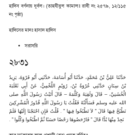
হাদিস বর্ণনায় দুর্বল। (তাহযীবুল কামালঃ রাবী নং ২৫৭৯, ১২/১১৫
নং পৃষ্ঠা)
হাদিসের মানঃ
হাসান হাদিস
সরাসরি
২৮৩১
حَدَّثَنَا عَلِيُّ بْنُ مُحَمَّدٍ، حَدَّثَنَا أَبُو أُسَامَةَ، حَدَّثَنِي أَبُو فَرْوَةَ، يَزِيدُ
بْنُ سِنَانٍ حَدَّثَنِي عُرْوَةُ بْنُ، رُوَيْمٍ اللَّخْمِيُّ، عَنْ أَبِي ثَعْلَبَةَ
الْخُشَنِيِّ، – قَالَ وَلَقِيَهُ وَكَلَّمَهُ – قَالَ أَتَيْتُ رَسُولَ اللَّهِ صلى
الله عليه وسلم فَسَأَلْتُهُ فَقُلْتُ يَا رَسُولَ اللَّهِ قُدُورُ الْمُشْرِكِينَ
نَطْبُخُ فِيهَا قَالَ ‏”‏ لاَ تَطْبُخُوا فِيهَا ‏”‏ ‏.‏ قُلْتُ فَإِنِ احْتَجْنَا إِلَيْهَا فَلَمْ
نَجِدْ مِنْهَا بُدًّا قَالَ ‏”‏ فَارْحَضُوهَا رَحْضًا حَسَنًا ثُمَّ اطْبُخُوا وَكُلُوا ‏”‏ ‏.‏