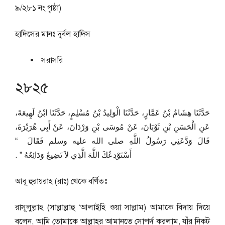
৯/২৮১ নং পৃষ্ঠা)
হাদিসের মানঃ
দুর্বল হাদিস
সরাসরি
২৮২৫
حَدَّثَنَا هِشَامُ بْنُ عَمَّارٍ، حَدَّثَنَا الْوَلِيدُ بْنُ مُسْلِمٍ، حَدَّثَنَا ابْنُ لَهِيعَةَ،
عَنِ الْحَسَنِ بْنِ ثَوْبَانَ، عَنْ مُوسَى بْنِ وَرْدَانَ، عَنْ أَبِي هُرَيْرَةَ،
قَالَ وَدَّعَنِي رَسُولُ اللَّهِ صلى الله عليه وسلم فَقَالَ ‏ “‏
أَسْتَوْدِعُكَ اللَّهَ الَّذِي لاَ تَضِيعُ وَدَائِعُهُ ‏”‏ ‏.‏
আবূ হুরায়রাহ (রাঃ) থেকে বর্ণিতঃ
রাসূলুল্লাহ (সাল্লাল্লাহু ‘আলাইহি ওয়া সাল্লাম) আমাকে বিদায় দিয়ে
বলেন, আমি তোমাকে আল্লাহর আমানতে সোপর্দ করলাম, যাঁর নিকট