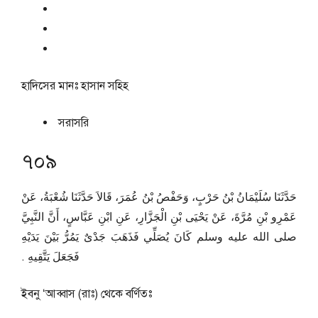
হাদিসের মানঃ
হাসান সহিহ
সরাসরি
৭০৯
حَدَّثَنَا سُلَيْمَانُ بْنُ حَرْبٍ، وَحَفْصُ بْنُ عُمَرَ، قَالاَ حَدَّثَنَا شُعْبَةُ، عَنْ
عَمْرِو بْنِ مُرَّةَ، عَنْ يَحْيَى بْنِ الْجَزَّارِ، عَنِ ابْنِ عَبَّاسٍ، أَنَّ النَّبِيَّ
صلى الله عليه وسلم كَانَ يُصَلِّي فَذَهَبَ جَدْىٌ يَمُرُّ بَيْنَ يَدَيْهِ
فَجَعَلَ يَتَّقِيهِ ‏.‏
ইবনু ‘আব্বাস (রাঃ) থেকে বর্ণিতঃ