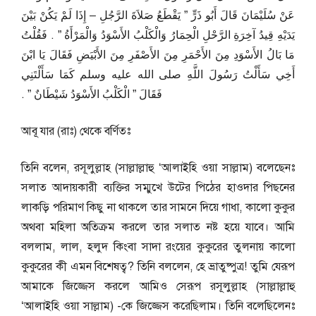
عَنْ سُلَيْمَانَ قَالَ أَبُو ذَرٍّ ‏”‏ يَقْطَعُ صَلاَةَ الرَّجُلِ – إِذَا لَمْ يَكُنْ بَيْنَ
يَدَيْهِ قِيدُ آخِرَةِ الرَّحْلِ الْحِمَارُ وَالْكَلْبُ الأَسْوَدُ وَالْمَرْأَةُ ‏”‏ ‏.‏ فَقُلْتُ
مَا بَالُ الأَسْوَدِ مِنَ الأَحْمَرِ مِنَ الأَصْفَرِ مِنَ الأَبْيَضِ فَقَالَ يَا ابْنَ
أَخِي سَأَلْتُ رَسُولَ اللَّهِ صلى الله عليه وسلم كَمَا سَأَلْتَنِي
فَقَالَ ‏”‏ الْكَلْبُ الأَسْوَدُ شَيْطَانٌ ‏”‏ ‏.‏
আবূ যার (রাঃ) থেকে বর্ণিতঃ
তিনি বলেন, রসূলুল্লাহ (সাল্লাল্লাহু ‘আলাইহি ওয়া সাল্লাম) বলেছেনঃ
সলাত আদায়কারী ব্যক্তির সম্মুখে উটের পিঠের হাওদার পিছনের
লাকড়ি পরিমাণ কিছু না থাকলে তার সামনে দিয়ে গাধা, কালো কুকুর
অথবা মহিলা অতিক্রম করলে তার সলাত নষ্ট হয়ে যাবে। আমি
বললাম, লাল, হলুদ কিংবা সাদা রংয়ের কুকুরের তুলনায় কালো
কুকুরের কী এমন বিশেষত্ব? তিনি বললেন, হে ভ্রাতুষ্পুত্র! তুমি যেরূপ
আমাকে জিজ্জেস করলে আমিও সেরূপ রসূলুল্লাহ (সাল্লাল্লাহু
‘আলাইহি ওয়া সাল্লাম) -কে জিজ্জেস করেছিলাম। তিনি বলেছিলেনঃ