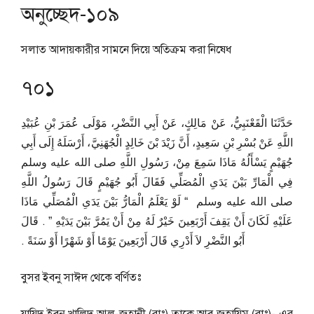
অনুচ্ছেদ-১০৯
সলাত আদায়কারীর সামনে দিয়ে অতিক্রম করা নিষেধ
৭০১
حَدَّثَنَا الْقَعْنَبِيُّ، عَنْ مَالِكٍ، عَنْ أَبِي النَّضْرِ، مَوْلَى عُمَرَ بْنِ عُبَيْدِ
اللَّهِ عَنْ بُسْرِ بْنِ سَعِيدٍ، أَنَّ زَيْدَ بْنَ خَالِدٍ الْجُهَنِيَّ، أَرْسَلَهُ إِلَى أَبِي
جُهَيْمٍ يَسْأَلُهُ مَاذَا سَمِعَ مِنْ، رَسُولِ اللَّهِ صلى الله عليه وسلم
فِي الْمَارِّ بَيْنَ يَدَىِ الْمُصَلِّي فَقَالَ أَبُو جُهَيْمٍ قَالَ رَسُولُ اللَّهِ
صلى الله عليه وسلم ‏ “‏ لَوْ يَعْلَمُ الْمَارُّ بَيْنَ يَدَىِ الْمُصَلِّي مَاذَا
عَلَيْهِ لَكَانَ أَنْ يَقِفَ أَرْبَعِينَ خَيْرٌ لَهُ مِنْ أَنْ يَمُرَّ بَيْنَ يَدَيْهِ ‏”‏ ‏.‏ قَالَ
أَبُو النَّضْرِ لاَ أَدْرِي قَالَ أَرْبَعِينَ يَوْمًا أَوْ شَهْرًا أَوْ سَنَةً ‏.‏
বুসর ইবনু সাঈদ থেকে বর্ণিতঃ