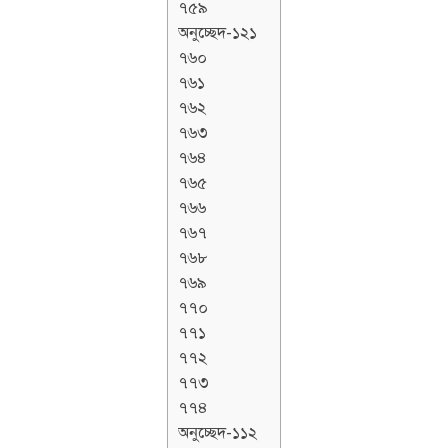
৭৫৯
অনুচ্ছেদ-১২১
৭৬০
৭৬১
৭৬২
৭৬৩
৭৬৪
৭৬৫
৭৬৬
৭৬৭
৭৬৮
৭৬৯
৭৭০
৭৭১
৭৭২
৭৭৩
৭৭৪
অনুচ্ছেদ-১১২