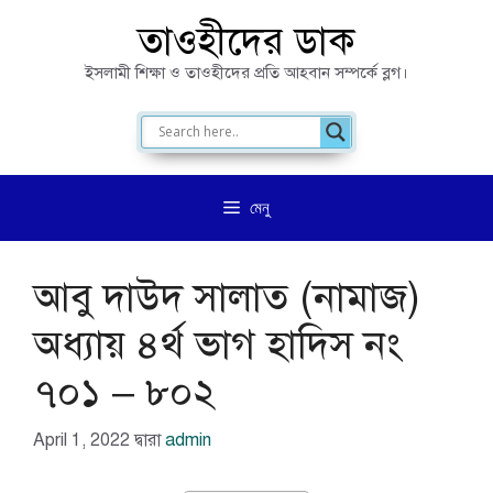
এড়িেয়
তাওহীদের ডাক
লেখায়
ইসলামী শিক্ষা ও তাওহীদের প্রতি আহবান সম্পর্কে ব্লগ।
যান
মেনু
আবু দাউদ সালাত (নামাজ)
অধ্যায় ৪র্থ ভাগ হাদিস নং
৭০১ – ৮০২
April 1, 2022
দ্বারা
admin