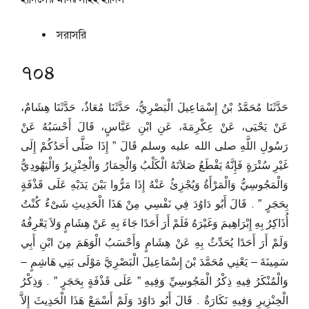
সরাসরি
৭০৪
حَدَّثَنَا مُحَمَّدُ بْنُ إِسْمَاعِيلَ الْبَصْرِيُّ، حَدَّثَنَا مُعَاذٌ، حَدَّثَنَا هِشَامٌ،
عَنْ يَحْيَى، عَنْ عِكْرِمَةَ، عَنِ ابْنِ عَبَّاسٍ، قَالَ أَحْسَبُهُ عَنْ
رَسُولِ اللَّهِ صلى الله عليه وسلم قَالَ ‏”‏ إِذَا صَلَّى أَحَدُكُمْ إِلَى
غَيْرِ سُتْرَةٍ فَإِنَّهُ يَقْطَعُ صَلاَتَهُ الْكَلْبُ وَالْحِمَارُ وَالْخِنْزِيرُ وَالْيَهُودِيُّ
وَالْمَجُوسِيُّ وَالْمَرْأَةُ وَيُجْزِئُ عَنْهُ إِذَا مَرُّوا بَيْنَ يَدَيْهِ عَلَى قَذْفَةٍ
بِحَجَرٍ ‏”‏ ‏.‏ قَالَ أَبُو دَاوُدَ فِي نَفْسِي مِنْ هَذَا الْحَدِيثِ شَىْءٌ كُنْتُ
أُذَاكِرُ بِهِ إِبْرَاهِيمَ وَغَيْرَهُ فَلَمْ أَرَ أَحَدًا جَاءَ بِهِ عَنْ هِشَامٍ وَلاَ يَعْرِفُهُ
وَلَمْ أَرَ أَحَدًا يُحَدِّثُ بِهِ عَنْ هِشَامٍ وَأَحْسَبُ الْوَهَمَ مِنَ ابْنِ أَبِي
سَمِينَةَ – يَعْنِي مُحَمَّدَ بْنَ إِسْمَاعِيلَ الْبَصْرِيَّ مَوْلَى بَنِي هَاشِمٍ –
وَالْمُنْكَرُ فِيهِ ذِكْرُ الْمَجُوسِيِّ وَفِيهِ ‏”‏ عَلَى قَذْفَةٍ بِحَجَرٍ ‏”‏ ‏.‏ وَذِكْرُ
الْخِنْزِيرِ وَفِيهِ نَكَارَةٌ ‏.‏ قَالَ أَبُو دَاوُدَ وَلَمْ أَسْمَعْ هَذَا الْحَدِيثَ إِلاَّ