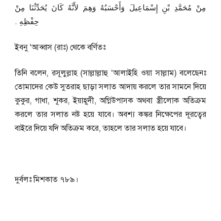
مِنْ مُحَمَّدِ بْنِ إِسْمَاعِيلَ وَأَحْسَبُهُ وَهِمَ لأَنَّهُ كَانَ يُحَدِّثُنَا مِنْ
حِفْظِهِ ‏.‏
ইবনু ‘আব্বাস (রাঃ) থেকে বর্ণিতঃ
তিনি বলেন, রসূলুল্লাহ (সাল্লাল্লাহু ‘আলাইহি ওয়া সাল্লাম) বলেছেনঃ
তোমাদের কেউ সুতরাহ ছাড়া সলাত আদায় করলে তার সামনে দিয়ে
কুকুর, গাধা, শূকর, ইয়াহূদী, অগ্নিউপাসক অথবা স্ত্রীলোক অতিক্রম
করলে তার সলাত নষ্ট হয়ে যাবে। অবশ্য কঙ্কর নিক্ষেপের দূরত্বের
বাইরে দিয়ে যদি অতিক্রম করে, তাহলে তার সলাত হয়ে যাবে।
দুর্বলঃ মিশকাত ৭৮৯।