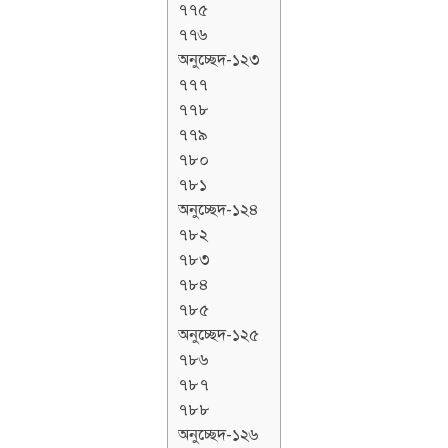
৭৭৫
৭৭৬
অনুচ্ছেদ-১২৩
৭৭৭
৭৭৮
৭৭৯
৭৮০
৭৮১
অনুচ্ছেদ-১২৪
৭৮২
৭৮৩
৭৮৪
৭৮৫
অনুচ্ছেদ-১২৫
৭৮৬
৭৮৭
৭৮৮
অনুচ্ছেদ-১২৬