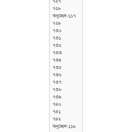
৭২৭
৭২৮
অনুচ্ছেদ-১১৭
৭২৯
৭৩০
৭৩১
৭৩২
৭৩৩
৭৩৪
৭৩৫
৭৩৬
৭৩৭
৭৩৮
৭৩৯
৭৪০
৭৪১
৭৪২
অনুচ্ছেদ-১১৮