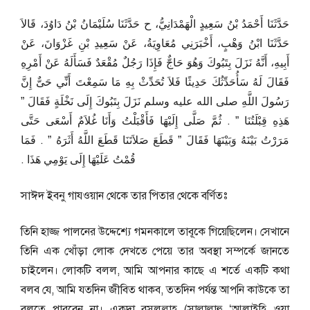
حَدَّثَنَا أَحْمَدُ بْنُ سَعِيدٍ الْهَمْدَانِيُّ، ح حَدَّثَنَا سُلَيْمَانُ بْنُ دَاوُدَ، قَالاَ
حَدَّثَنَا ابْنُ وَهْبٍ، أَخْبَرَنِي مُعَاوِيَةُ، عَنْ سَعِيدِ بْنِ غَزْوَانَ، عَنْ
أَبِيهِ، أَنَّهُ نَزَلَ بِتَبُوكَ وَهُوَ حَاجٌّ فَإِذَا رَجُلٌ مُقْعَدٌ فَسَأَلَهُ عَنْ أَمْرِهِ
فَقَالَ لَهُ سَأُحَدِّثُكَ حَدِيثًا فَلاَ تُحَدِّثْ بِهِ مَا سَمِعْتَ أَنِّي حَىٌّ إِنَّ
رَسُولَ اللَّهِ صلى الله عليه وسلم نَزَلَ بِتَبُوكَ إِلَى نَخْلَةٍ فَقَالَ ‏”‏
هَذِهِ قِبْلَتُنَا ‏”‏ ‏.‏ ثُمَّ صَلَّى إِلَيْهَا فَأَقْبَلْتُ وَأَنَا غُلاَمٌ أَسْعَى حَتَّى
مَرَرْتُ بَيْنَهُ وَبَيْنَهَا فَقَالَ ‏”‏ قَطَعَ صَلاَتَنَا قَطَعَ اللَّهُ أَثَرَهُ ‏”‏ ‏.‏ فَمَا
قُمْتُ عَلَيْهَا إِلَى يَوْمِي هَذَا ‏.‏
সাঈদ ইবনু গাযওয়ান থেকে তার পিতার থেকে বর্ণিতঃ
তিনি হাজ্জ পালনের উদ্দেশ্যে গমনকালে তাবূকে গিয়েছিলেন। সেখানে
তিনি এক খোঁড়া লোক দেখতে পেয়ে তার অবস্থা সম্পর্কে জানতে
চাইলেন। লোকটি বলল, আমি আপনার কাছে এ শর্তে একটি কথা
বলব যে, আমি যতদিন জীবিত থাকব, ততদিন পর্যন্ত আপনি কাউকে তা
বলতে পারবেন না। একদা রসূলুল্লাহ (সাল্লাল্লাহু ‘আলাইহি ওয়া