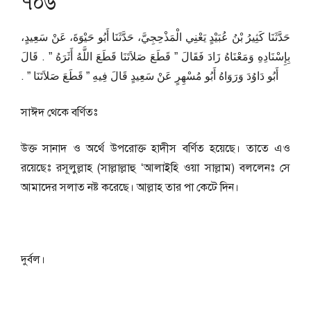
৭০৬
حَدَّثَنَا كَثِيرُ بْنُ عُبَيْدٍ يَعْنِي الْمَذْحِجِيَّ، حَدَّثَنَا أَبُو حَيْوَةَ، عَنْ سَعِيدٍ،
بِإِسْنَادِهِ وَمَعْنَاهُ زَادَ فَقَالَ ‏”‏ قَطَعَ صَلاَتَنَا قَطَعَ اللَّهُ أَثَرَهُ ‏”‏ ‏.‏ قَالَ
أَبُو دَاوُدَ وَرَوَاهُ أَبُو مُسْهِرٍ عَنْ سَعِيدٍ قَالَ فِيهِ ‏”‏ قَطَعَ صَلاَتَنَا ‏”‏ ‏.‏
সাঈদ থেকে বর্ণিতঃ
উক্ত সানাদ ও অর্থে উপরোক্ত হাদীস বর্ণিত হয়েছে। তাতে এও
রয়েছেঃ রসূলুল্লাহ (সাল্লাল্লাহু ‘আলাইহি ওয়া সাল্লাম) বললেনঃ সে
আমাদের সলাত নষ্ট করেছে। আল্লাহ তার পা কেটে দিন।
দুর্বল।