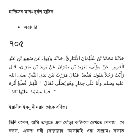
হাদিসের মানঃ
দুর্বল হাদিস
সরাসরি
৭০৫
حَدَّثَنَا مُحَمَّدُ بْنُ سُلَيْمَانَ الأَنْبَارِيُّ، حَدَّثَنَا وَكِيعٌ، عَنْ سَعِيدِ بْنِ عَبْدِ
الْعَزِيزِ، عَنْ مَوْلًى، لِيَزِيدَ بْنِ نِمْرَانَ عَنْ يَزِيدَ بْنِ نِمْرَانَ، قَالَ
رَأَيْتُ رَجُلاً بِتَبُوكَ مُقْعَدًا فَقَالَ مَرَرْتُ بَيْنَ يَدَىِ النَّبِيِّ صلى الله
عليه وسلم وَأَنَا عَلَى حِمَارٍ وَهُوَ يُصَلِّي فَقَالَ ‏ “‏ اللَّهُمَّ اقْطَعْ أَثَرَهُ
‏”‏ ‏.‏ فَمَا مَشَيْتُ عَلَيْهَا بَعْدُ ‏.‏
ইয়াযীদ ইবনু নীমরান থেকে বর্ণিতঃ
তিনি বলেন, আমি তাবূতে এক খোঁড়া ব্যক্তিকে দেখতে পেলাম। সে
বলল, একদা নবী (সাল্লাল্লাহু ‘আলাইহি ওয়া সাল্লাম) সলাত