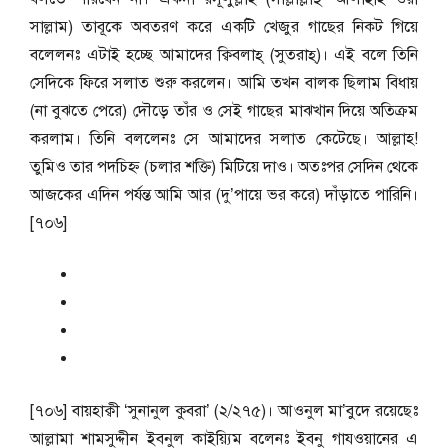
সাল্লাম) তাবূকে অবতরণ করে একটি খেজুর গাছের নিকট গিয়ে
বলেলনঃ এটাই হচ্ছে আমাদের ক্বিবলাহ্‌ (সুতরাহ্‌)। এই বলে তিনি
সেদিকে ফিরে সলাত শুরু করলেন। আমি তখন বালক ছিলাম বিধায়
(না বুঝতে পেরে) দৌড়ে তাঁর ও সেই গাছের মাঝখান দিয়ে অতিক্রম
করলাম। তিনি বললেনঃ সে আমাদের সলাত কেটেছে। আল্লাহ!
তুমিও তার পদচিহ্ন (চলার শক্তি) মিটিয়ে দাও। অতঃপর সেদিন থেকে
আজকের এদিন পর্যন্ত আমি আর (দু’পায়ে ভর করে) দাঁড়াতে পারিনি।
[৭০৬]
[৭০৬] বায়হাক্বী ‘সুনানুল কুবরা’ (২/২৭৫)। আওনুল মা’বুদে রয়েছেঃ
আল্লামা শামসুদ্দীন ইবনুল কাইয়্যিম বলেনঃ ইবনু গাযওয়ানের এ