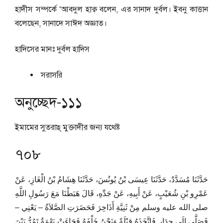
হাদীস সম্পর্কে ‘আবদুল হাক্ব বলেন, এর সানাদ দুর্বল। ইবনু কাত্তান
বলেছেন, সানাদে সাঈদ অজ্ঞাত।
হাদিসের মানঃ
দুর্বল হাদিস
সরাসরি
অনুচ্ছেদ-১১১
ইমামের সুতরাহ্‌ মুক্তাদীর জন্য যথেষ্ট
৭০৮
حَدَّثَنَا مُسَدَّدٌ، حَدَّثَنَا عِيسَى بْنُ يُونُسَ، حَدَّثَنَا هِشَامُ بْنُ الْغَازِ، عَنْ
عَمْرِو بْنِ شُعَيْبٍ، عَنْ أَبِيهِ، عَنْ جَدِّهِ، قَالَ هَبَطْنَا مَعَ رَسُولِ اللَّهِ
صلى الله عليه وسلم مِنْ ثَنِيَّةِ أَذَاخِرَ فَحَضَرَتِ الصَّلاَةُ – يَعْنِي –
فَصَلَّى إِلَى جِدَارٍ فَاتَّخَذَهُ قِبْلَةً وَنَحْنُ خَلْفَهُ فَجَاءَتْ بَهْمَةٌ تَمُرُّ بَيْنَ