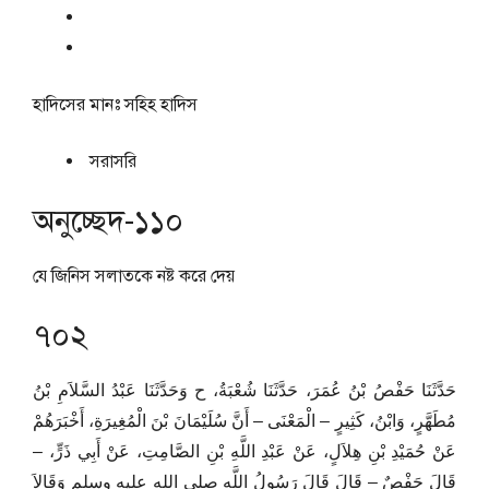
হাদিসের মানঃ
সহিহ হাদিস
সরাসরি
অনুচ্ছেদ-১১০
যে জিনিস সলাতকে নষ্ট করে দেয়
৭০২
حَدَّثَنَا حَفْصُ بْنُ عُمَرَ، حَدَّثَنَا شُعْبَةُ، ح وَحَدَّثَنَا عَبْدُ السَّلاَمِ بْنُ
مُطَهَّرٍ، وَابْنُ، كَثِيرٍ – الْمَعْنَى – أَنَّ سُلَيْمَانَ بْنَ الْمُغِيرَةِ، أَخْبَرَهُمْ
عَنْ حُمَيْدِ بْنِ هِلاَلٍ، عَنْ عَبْدِ اللَّهِ بْنِ الصَّامِتِ، عَنْ أَبِي ذَرٍّ، –
قَالَ حَفْصٌ – قَالَ قَالَ رَسُولُ اللَّهِ صلى الله عليه وسلم وَقَالاَ