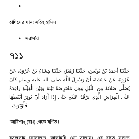
হাদিসের মানঃ
সহিহ হাদিস
সরাসরি
৭১১
حَدَّثَنَا أَحْمَدُ بْنُ يُونُسَ، حَدَّثَنَا زُهَيْرٌ، حَدَّثَنَا هِشَامُ بْنُ عُرْوَةَ، عَنْ
عُرْوَةَ، عَنْ عَائِشَةَ، أَنَّ رَسُولَ اللَّهِ صلى الله عليه وسلم كَانَ
يُصَلِّي صَلاَتَهُ مِنَ اللَّيْلِ وَهِيَ مُعْتَرِضَةٌ بَيْنَهُ وَبَيْنَ الْقِبْلَةِ رَاقِدَةً
عَلَى الْفِرَاشِ الَّذِي يَرْقُدُ عَلَيْهِ حَتَّى إِذَا أَرَادَ أَنْ يُوتِرَ أَيْقَظَهَا
فَأَوْتَرَتْ ‏.‏
‘আয়িশাহ্‌ (রাঃ) থেকে বর্ণিতঃ
রসূলুল্লাহ (সাল্লাল্লাহু ‘আলাইহি ওয়া সাল্লাম) এর রাতে সলাত