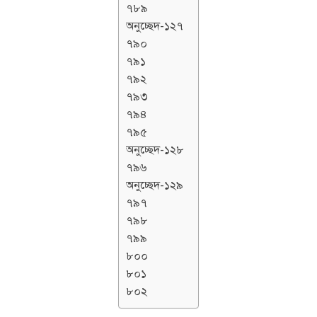
৭৮৯
অনুচ্ছেদ-১২৭
৭৯০
৭৯১
৭৯২
৭৯৩
৭৯৪
৭৯৫
অনুচ্ছেদ-১২৮
৭৯৬
অনুচ্ছেদ-১২৯
৭৯৭
৭৯৮
৭৯৯
৮০০
৮০১
৮০২