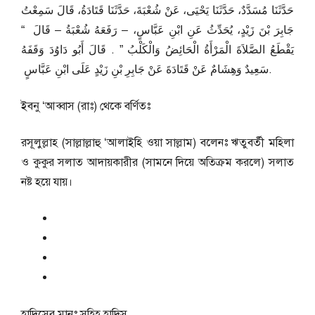
حَدَّثَنَا مُسَدَّدٌ، حَدَّثَنَا يَحْيَى، عَنْ شُعْبَةَ، حَدَّثَنَا قَتَادَةُ، قَالَ سَمِعْتُ
جَابِرَ بْنَ زَيْدٍ، يُحَدِّثُ عَنِ ابْنِ عَبَّاسٍ، – رَفَعَهُ شُعْبَةُ – قَالَ ‏ “‏
يَقْطَعُ الصَّلاَةَ الْمَرْأَةُ الْحَائِضُ وَالْكَلْبُ ‏”‏ ‏.‏ قَالَ أَبُو دَاوُدَ وَقَفَهُ
سَعِيدٌ وَهِشَامٌ عَنْ قَتَادَةَ عَنْ جَابِرِ بْنِ زَيْدٍ عَلَى ابْنِ عَبَّاسٍ ‏.
ইবনু ‘আব্বাস (রাঃ) থেকে বর্ণিতঃ
রসূলুল্লাহ (সাল্লাল্লাহু ‘আলাইহি ওয়া সাল্লাম) বলেনঃ ঋতুবর্তী মহিলা
ও কুকুর সলাত আদায়কারীর (সামনে দিয়ে অতিক্রম করলে) সলাত
নষ্ট হয়ে যায়।
হাদিসের মানঃ
সহিহ হাদিস