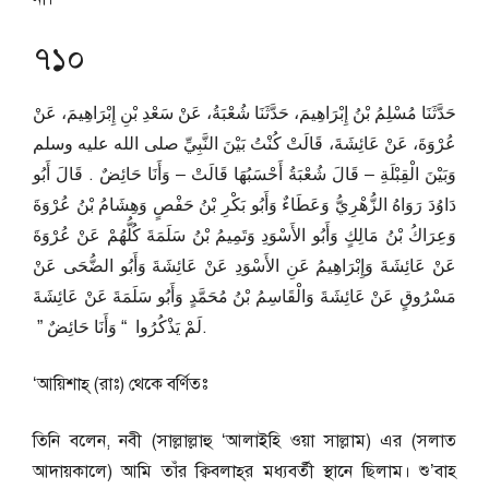
৭১০
حَدَّثَنَا مُسْلِمُ بْنُ إِبْرَاهِيمَ، حَدَّثَنَا شُعْبَةُ، عَنْ سَعْدِ بْنِ إِبْرَاهِيمَ، عَنْ
عُرْوَةَ، عَنْ عَائِشَةَ، قَالَتْ كُنْتُ بَيْنَ النَّبِيِّ صلى الله عليه وسلم
وَبَيْنَ الْقِبْلَةِ – قَالَ شُعْبَةُ أَحْسَبُهَا قَالَتْ – وَأَنَا حَائِضٌ ‏.‏ قَالَ أَبُو
دَاوُدَ رَوَاهُ الزُّهْرِيُّ وَعَطَاءٌ وَأَبُو بَكْرِ بْنُ حَفْصٍ وَهِشَامُ بْنُ عُرْوَةَ
وَعِرَاكُ بْنُ مَالِكٍ وَأَبُو الأَسْوَدِ وَتَمِيمُ بْنُ سَلَمَةَ كُلُّهُمْ عَنْ عُرْوَةَ
عَنْ عَائِشَةَ وَإِبْرَاهِيمُ عَنِ الأَسْوَدِ عَنْ عَائِشَةَ وَأَبُو الضُّحَى عَنْ
مَسْرُوقٍ عَنْ عَائِشَةَ وَالْقَاسِمُ بْنُ مُحَمَّدٍ وَأَبُو سَلَمَةَ عَنْ عَائِشَةَ
لَمْ يَذْكُرُوا ‏ “‏ وَأَنَا حَائِضٌ ‏”‏ ‏.
‘আয়িশাহ্‌ (রাঃ) থেকে বর্ণিতঃ
তিনি বলেন, নবী (সাল্লাল্লাহু ‘আলাইহি ওয়া সাল্লাম) এর (সলাত
আদায়কালে) আমি তাঁর ক্বিবলাহ্‌র মধ্যবর্তী স্থানে ছিলাম। শু’বাহ