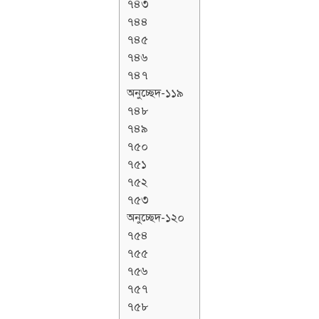
৭৪৩
৭৪৪
৭৪৫
৭৪৬
৭৪৭
অনুচ্ছেদ-১১৯
৭৪৮
৭৪৯
৭৫০
৭৫১
৭৫২
৭৫৩
অনুচ্ছেদ-১২০
৭৫৪
৭৫৫
৭৫৬
৭৫৭
৭৫৮