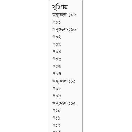
সূচিপত্র
অনুচ্ছেদ-১০৯
৭০১
অনুচ্ছেদ-১১০
৭০২
৭০৩
৭০৪
৭০৫
৭০৬
৭০৭
অনুচ্ছেদ-১১১
৭০৮
৭০৯
অনুচ্ছেদ-১১২
৭১০
৭১১
৭১২