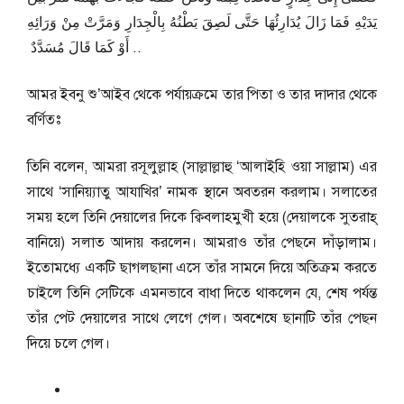
يَدَيْهِ فَمَا زَالَ يُدَارِئُهَا حَتَّى لَصِقَ بَطْنُهُ بِالْجِدَارِ وَمَرَّتْ مِنْ وَرَائِهِ
‏.‏ أَوْ كَمَا قَالَ مُسَدَّدٌ ‏.
আমর ইবনু শু’আইব থেকে পর্যায়ক্রমে তার পিতা ও তার দাদার থেকে
বর্ণিতঃ
তিনি বলেন, আমরা রসূলুল্লাহ (সাল্লাল্লাহু ‘আলাইহি ওয়া সাল্লাম) এর
সাথে ‘সানিয়্যাতু আযাখির’ নামক স্থানে অবতরন করলাম। সলাতের
সময় হলে তিনি দেয়ালের দিকে ক্বিবলাহমুখী হয়ে (দেয়ালকে সুতরাহ্‌
বানিয়ে) সলাত আদায় করলেন। আমরাও তাঁর পেছনে দাঁড়ালাম।
ইতোমধ্যে একটি ছাগলছানা এসে তাঁর সামনে দিয়ে অতিক্রম করতে
চাইলে তিনি সেটিকে এমনভাবে বাধা দিতে থাকলেন যে, শেষ পর্যন্ত
তাঁর পেট দেয়ালের সাথে লেগে গেল। অবশেষে ছানাটি তাঁর পেছন
দিয়ে চলে গেল।