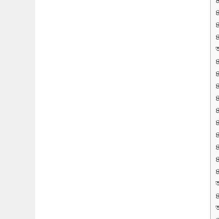
অ
অ
অ