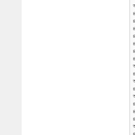
অ
অ
অ
অ
অ