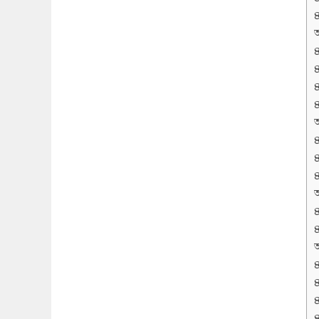
অ
অ
অ
অ