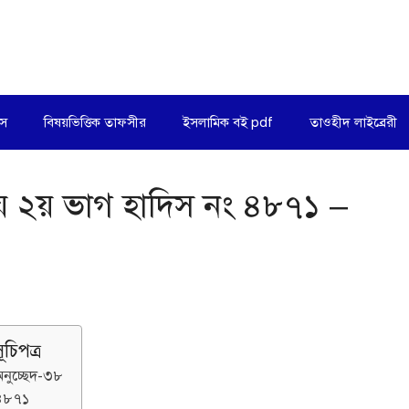
িস
বিষয়ভিত্তিক তাফসীর
ইসলামিক বই pdf
তাওহীদ লাইব্রেরী
যায় ২য় ভাগ হাদিস নং ৪৮৭১ –
ূচিপত্র
নুচ্ছেদ-৩৮
৪৮৭১