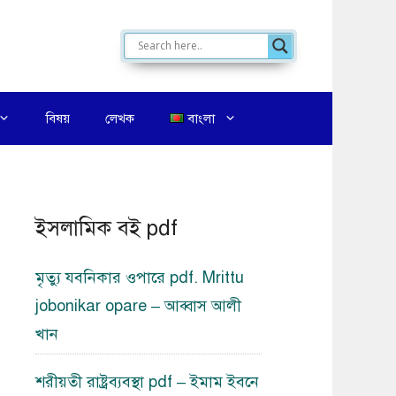
বিষয়
লেখক
বাংলা
ইসলামিক বই pdf
মৃত্যু যবনিকার ওপারে pdf. Mrittu
jobonikar opare – আব্বাস আলী
খান
শরীয়তী রাষ্ট্রব্যবস্থা pdf – ইমাম ইবনে