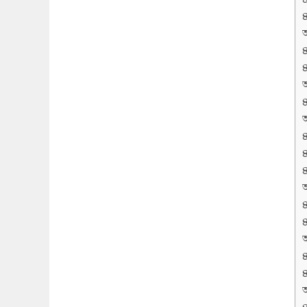
অ
অ
অ
অ
অ
অ