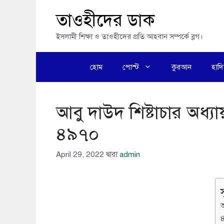
এড়িেয়
তাওহীদের ডাক
লেখায়
ইসলামী শিক্ষা ও তাওহীদের প্রতি আহবান সম্পর্কে ব্লগ।
যান
হোম
পোস্ট
কুরআন
হাদ
আবু দাউদ শিষ্টাচার অধ্
৪৯৭০
April 29, 2022
দ্বারা
admin
স
অ