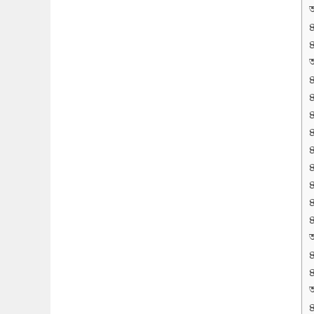
অ
অ
অ
অ