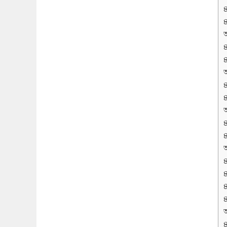
অ
অ
অ
অ
অ